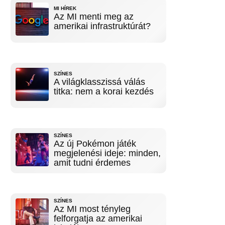
MI HÍREK
Az MI menti meg az
amerikai infrastruktúrát?
SZÍNES
A világklasszissá válás
titka: nem a korai kezdés
SZÍNES
Az új Pokémon játék
megjelenési ideje: minden,
amit tudni érdemes
SZÍNES
Az MI most tényleg
felforgatja az amerikai