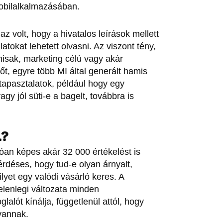
mobilalkalmazásában.
 volt, hogy a hivatalos leírások mellett
latokat lehetett olvasni. Az viszont tény,
sak, marketing célú vagy akár
t, egyre több MI által generált hamis
tapasztalatok, például hogy egy
gy jól süti-e a bagelt, továbbra is
L?
óan képes akár 32 000 értékelést is
érdéses, hogy tud-e olyan árnyalt,
yet egy valódi vásárló keres. A
jelenlegi változata minden
alót kínálja, függetlenül attól, hogy
 vannak.