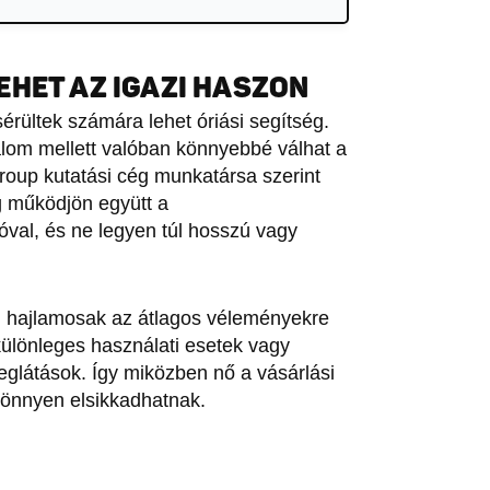
EHET AZ IGAZI HASZON
érültek számára lehet óriási segítség.
rtalom mellett valóban könnyebbé válhat a
roup kutatási cég munkatársa szerint
g működjön együtt a
óval, és ne legyen túl hosszú vagy
an hajlamosak az átlagos véleményekre
különleges használati esetek vagy
eglátások. Így miközben nő a vásárlási
könnyen elsikkadhatnak.