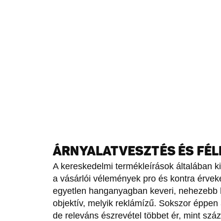
ÁRNYALATVESZTÉS ÉS FÉ
A kereskedelmi termékleírások általában ki
a vásárlói vélemények pro és kontra érveke
egyetlen hanganyagban keveri, nehezebb le
objektív, melyik reklámízű. Sokszor éppen 
de releváns észrevétel többet ér, mint száz