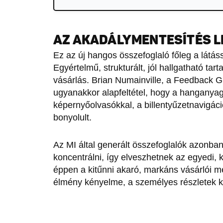
AZ AKADÁLYMENTESÍTÉS L
Ez az új hangos összefoglaló főleg a látáss
Egyértelmű, strukturált, jól hallgatható ta
vásárlás. Brian Numainville, a Feedback G
ugyanakkor alapfeltétel, hogy a hanganya
képernyőolvasókkal, a billentyűzetnavigáci
bonyolult.
Az MI által generált összefoglalók azonb
koncentrálni, így elveszhetnek az egyedi, 
éppen a kitűnni akaró, markáns vásárlói m
élmény kényelme, a személyes részletek 