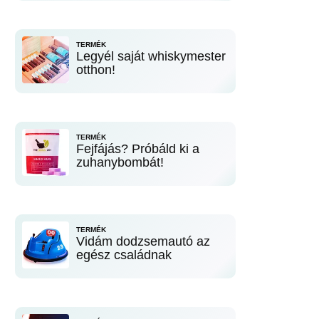
TERMÉK
Legyél saját whiskymester
otthon!
TERMÉK
Fejfájás? Próbáld ki a
zuhanybombát!
TERMÉK
Vidám dodzsemautó az
egész családnak