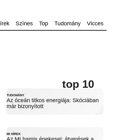
írek
Színes
Top
Tudomány
Vicces
top 10
TUDOMÁNY
Az óceán titkos energiája: Skóciában
már bizonyított
MI HÍREK
Az MI hamis énekesei: átverések a