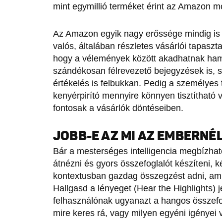
mint egymillió terméket érint az Amazon 
Az Amazon egyik nagy erőssége mindig is az
valós, általában részletes vásárlói tapaszta
hogy a vélemények között akadhatnak hami
szándékosan félrevezető bejegyzések is, ső
értékelés is felbukkan. Pedig a személyes 
kenyérpirító mennyire könnyen tisztítható va
fontosak a vásárlók döntéseiben.
JOBB-E AZ MI AZ EMBERNÉ
Bár a mesterséges intelligencia megbízhat
átnézni és gyors összefoglalót készíteni, k
kontextusban gazdag összegzést adni, amil
Hallgasd a lényeget (Hear the Highlights) 
felhasználónak ugyanazt a hangos összefogl
mire keres rá, vagy milyen egyéni igényei