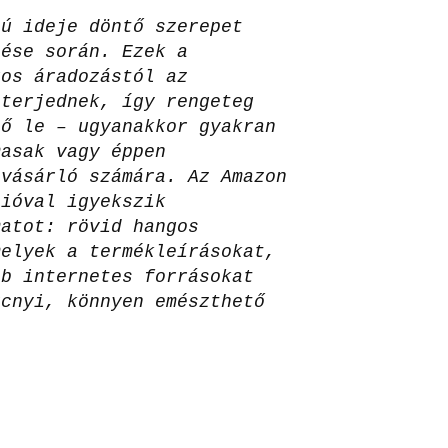
zú ideje döntő szerepet
zése során. Ezek a
gos áradozástól az
 terjednek, így rengeteg
tő le – ugyanakkor gyakran
masak vagy éppen
 vásárló számára. Az Amazon
cióval igyekszik
matot: rövid hangos
melyek a termékleírásokat,
éb internetes forrásokat
rcnyi, könnyen emészthető