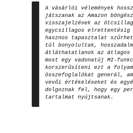
A vásárlói vélemények hoss
játszanak az Amazon böngés
visszajelzések az ötcsilla
egycsillagos elrettentésig
hasznos tapasztalat szűrhe
túl bonyolultak, hosszadal
átláthatatlanok az átlagos
most egy vadonatúj MI-funk
korszerűsíteni ezt a folya
összefoglalókat generál, a
vevői értékeléseket és egy
dolgoznak fel, hogy egy pe
tartalmat nyújtsanak.