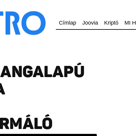
Címlap
Joovia
Kriptó
MI H
HANGALAPÚ
A
ORMÁLÓ