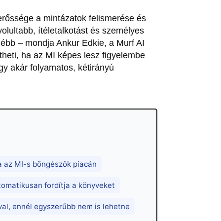
erőssége a mintázatok felismerése és
lultabb, ítéletalkotást és személyes
ébb – mondja Ankur Edkie, a Murf AI
ntheti, ha az MI képes lesz figyelembe
gy akár folyamatos, kétirányú
a az MI-s böngészők piacán
tomatikusan fordítja a könyveket
val, ennél egyszerűbb nem is lehetne