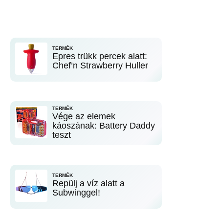
TERMÉK
Epres trükk percek alatt:
Chef’n Strawberry Huller
TERMÉK
Vége az elemek
káoszának: Battery Daddy
teszt
TERMÉK
Repülj a víz alatt a
Subwinggel!