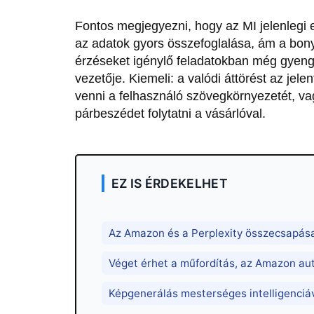
Fontos megjegyezni, hogy az MI jelenlegi 
az adatok gyors összefoglalása, ám a bonyo
érzéseket igénylő feladatokban még gyeng
vezetője. Kiemeli: a valódi áttörést az jele
venni a felhasználó szövegkörnyezetét, va
párbeszédet folytatni a vásárlóval.
EZ IS ÉRDEKELHET
Az Amazon és a Perplexity összecsapás
Véget érhet a műfordítás, az Amazon au
Képgenerálás mesterséges intelligenciá