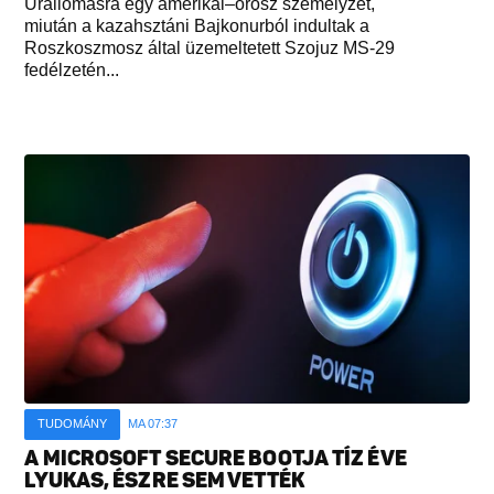
Űrállomásra egy amerikai–orosz személyzet,
miután a kazahsztáni Bajkonurból indultak a
Roszkoszmosz által üzemeltetett Szojuz MS-29
fedélzetén...
TUDOMÁNY
MA 07:37
A MICROSOFT SECURE BOOTJA TÍZ ÉVE
LYUKAS, ÉSZRE SEM VETTÉK