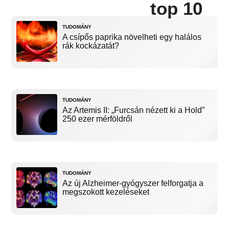
top 10
TUDOMÁNY
A csípős paprika növelheti egy halálos
rák kockázatát?
TUDOMÁNY
Az Artemis II: „Furcsán nézett ki a Hold”
250 ezer mérföldről
TUDOMÁNY
Az új Alzheimer-gyógyszer felforgatja a
megszokott kezeléseket