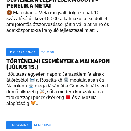
PERELIK A METÁT
Májusban a Meta megvált dolgozóinak 10
százalékától, közel 8 000 alkalmazottat küldött el,
ami jelentős átszervezéssel járt a vállalat MI-re és
adatközpontokra irányuló fejlesztései miatt...
HISTORYTODAY
MA 06:05
TÖRTÉNELMI ESEMÉNYEK A MAI NAPON
(JÚLIUS 15.)
Időutazás egyetlen napon: Jeruzsálem falainak
áttörésétől
a Rosetta-kő
megtalálásán és
Napoleon
megadásán át a Grunwaldnál vívott
döntő ütközetig
, sőt a modern korszakban a
törökországi puccskísérletig
és a Mozilla
alapításáig
...
TUDOMÁNY
KEDD 18:31