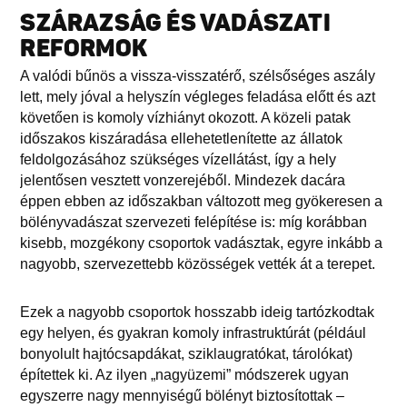
SZÁRAZSÁG ÉS VADÁSZATI
REFORMOK
A valódi bűnös a vissza-visszatérő, szélsőséges aszály
lett, mely jóval a helyszín végleges feladása előtt és azt
követően is komoly vízhiányt okozott. A közeli patak
időszakos kiszáradása ellehetetlenítette az állatok
feldolgozásához szükséges vízellátást, így a hely
jelentősen vesztett vonzerejéből. Mindezek dacára
éppen ebben az időszakban változott meg gyökeresen a
bölényvadászat szervezeti felépítése is: míg korábban
kisebb, mozgékony csoportok vadásztak, egyre inkább a
nagyobb, szervezettebb közösségek vették át a terepet.
Ezek a nagyobb csoportok hosszabb ideig tartózkodtak
egy helyen, és gyakran komoly infrastruktúrát (például
bonyolult hajtócsapdákat, sziklaugratókat, tárolókat)
építettek ki. Az ilyen „nagyüzemi” módszerek ugyan
egyszerre nagy mennyiségű bölényt biztosítottak –