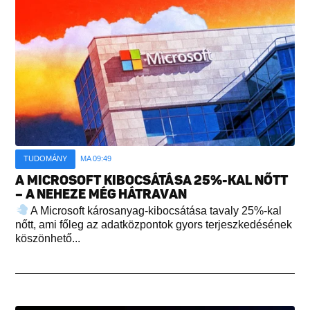
TUDOMÁNY
MA 09:49
A MICROSOFT KIBOCSÁTÁSA 25%-KAL NŐTT
– A NEHEZE MÉG HÁTRAVAN
A Microsoft károsanyag-kibocsátása tavaly 25%-kal
nőtt, ami főleg az adatközpontok gyors terjeszkedésének
köszönhető...