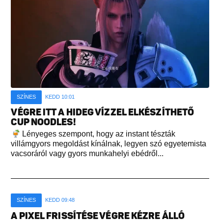
SZÍNES
KEDD 10:01
VÉGRE ITT A HIDEG VÍZZEL ELKÉSZÍTHETŐ
CUP NOODLES!
Lényeges szempont, hogy az instant tészták
villámgyors megoldást kínálnak, legyen szó egyetemista
vacsoráról vagy gyors munkahelyi ebédről...
SZÍNES
KEDD 09:48
A PIXEL FRISSÍTÉSE VÉGRE KÉZRE ÁLLÓ