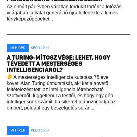
Az elmúlt pár évben váratlan fordulat történt a fotózás
világában: a fiatal generáció újra felfedezte a filmes
fényképezőgépeket...
MI HÍREK
KEDD 10:49
A TURING-MÍTOSZ VÉGE: LEHET, HOGY
TÉVEDETT A MESTERSÉGES
INTELLIGENCIÁRÓL?
A mesterséges intelligencia kutatása 75 éve
követi Alan Turing útmutatását, aki két alapvető
feltételezést tett: az intelligencia létrehozható
szoftverből, függetlenül a testtől, és hogy egy gép
intelligensnek számít, ha sikerrel utánozni tudja az
embert, például egy beszélgetés során...
MI HÍREK
KEDD 10:37