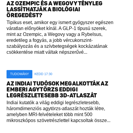
AZ OZEMPIC ÉS A WEGOVY TÉNYLEG
LASSÍTHATJÁK A BIOLÓGIAI
ÖREGEDÉST?
Tipikus eset, amikor egy ismert gyógyszer egészen
váratlan előnyöket kínál. A GLP-1 típusú szerek,
mint az Ozempic, a Wegovy vagy a Rybelsus,
eredetileg a fogyás, a jobb vércukorszint-
szabályozás és a szívbetegségek kockázatának
csökkentése miatt váltak népszerűvé...
TUDOMÁNY
KEDD 17:30
AZ INDIAI TUDÓSOK MEGALKOTTÁK AZ
EMBERI AGYTÖRZS EDDIGI
LEGRÉSZLETESEBB 3D-ATLASZÁT
Indiai kutatók a világ eddigi legrészletesebb,
háromdimenziós agytörzs-atlaszát hozták létre,
amelyben MRI-felvételeket több mint 500
mikroszkópos szövetrészlettel kapcsoltak össze...