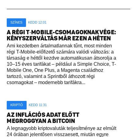
SZÍNES
KEDD 12:01
A RÉGI T‑MOBILE-CSOMAGOKNAK VÉGE:
KÉNYSZERVÁLTÁS MÁR EZEN A HÉTEN
Ami kezdetben ártalmatlannak tűnt, most minden
régi T-Mobile-előfizető számára valódi változás: a
társaság e héttől kezdve automatikusan átsorolja a
10–15 éves tarifákat – például a Simple Choice, T-
Mobile One, One Plus, a Magenta családhoz
tartozó, valamint a Sprintből áthozott régi
csomagokat – modernebb tarifákra...
KRIPTÓ
KEDD 11:31
AZ INFLÁCIÓS ADAT ELŐTT
MEGROGGYAN A BITCOIN
A legnagyobb kriptovaluták teljesítménye az elmúlt
24 órában jelentősen visszaesett, miután egyre