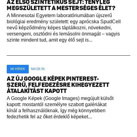
AZ ELSŐ SZINTETIKUS SEJT: TÉNYLEG
MEGSZÜLETETT A MESTERSÉGES ÉLET?
A Minnesotai Egyetem laboratóriumában újszerű
biológiai eredmény született: egy aprócska SpudCell
nevű képződmény képes táplálkozni, növekedni,
versengeni, osztódni és lemásolni önmagát – vagyis
szinte mindent tud, amit egy élő sejt is...
MI HÍREK
MA 08:36
AZ ÚJ GOOGLE KÉPEK PINTEREST-
SZERŰ, FELFEDEZÉSRE KIHEGYEZETT
ÁTALAKÍTÁST KAPOTT
A Google Képek (Google Images) megújult külsőt
kapott: mostantól személyre szabott galériákat
kínál a felhasználóknak, így még könnyebben
fedezhetik fel az őket érdeklő képeket...