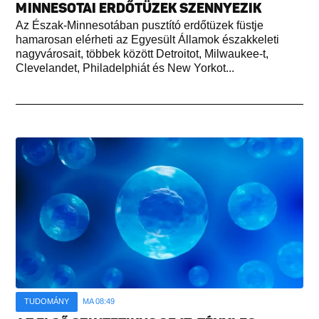
MINNESOTAI ERDŐTÜZEK SZENNYEZIK
Az Észak-Minnesotában pusztító erdőtüzek füstje
hamarosan elérheti az Egyesült Államok északkeleti
nagyvárosait, többek között Detroitot, Milwaukee-t,
Clevelandet, Philadelphiát és New Yorkot...
TUDOMÁNY
MA 08:49