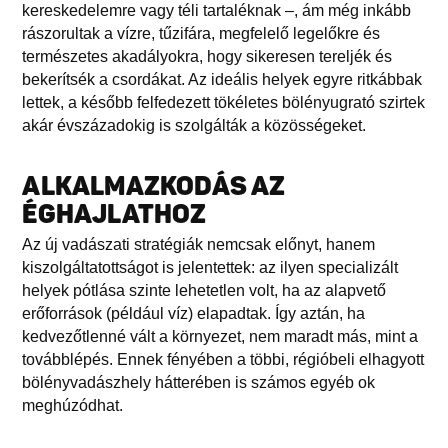
kereskedelemre vagy téli tartaléknak –, ám még inkább
rászorultak a vízre, tűzifára, megfelelő legelőkre és
természetes akadályokra, hogy sikeresen tereljék és
bekerítsék a csordákat. Az ideális helyek egyre ritkábbak
lettek, a később felfedezett tökéletes bölényugrató szirtek
akár évszázadokig is szolgálták a közösségeket.
ALKALMAZKODÁS AZ
ÉGHAJLATHOZ
Az új vadászati stratégiák nemcsak előnyt, hanem
kiszolgáltatottságot is jelentettek: az ilyen specializált
helyek pótlása szinte lehetetlen volt, ha az alapvető
erőforrások (például víz) elapadtak. Így aztán, ha
kedvezőtlenné vált a környezet, nem maradt más, mint a
továbblépés. Ennek fényében a többi, régióbeli elhagyott
bölényvadászhely hátterében is számos egyéb ok
meghúzódhat.