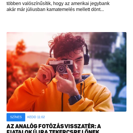
többen valószínűsítik, hogy az amerikai jegybank
akár már júliusban kamatemelés mellett dönt...
SZÍNES
KEDD 11:02
AZ ANALÓG FOTÓZÁS VISSZATÉR: A
FIATALOK ÚJRA TEKERCSRE LŐNEK