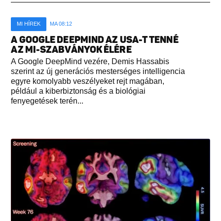
MI HÍREK
MA 08:12
A GOOGLE DEEPMIND AZ USA-T TENNÉ
AZ MI-SZABVÁNYOK ÉLÉRE
A Google DeepMind vezére, Demis Hassabis
szerint az új generációs mesterséges intelligencia
egyre komolyabb veszélyeket rejt magában,
például a kiberbiztonság és a biológiai
fenyegetések terén...