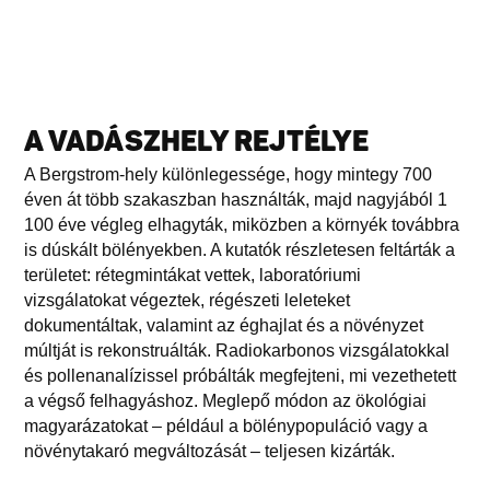
A VADÁSZHELY REJTÉLYE
A Bergstrom-hely különlegessége, hogy mintegy 700
éven át több szakaszban használták, majd nagyjából 1
100 éve végleg elhagyták, miközben a környék továbbra
is dúskált bölényekben. A kutatók részletesen feltárták a
területet: rétegmintákat vettek, laboratóriumi
vizsgálatokat végeztek, régészeti leleteket
dokumentáltak, valamint az éghajlat és a növényzet
múltját is rekonstruálták. Radiokarbonos vizsgálatokkal
és pollenanalízissel próbálták megfejteni, mi vezethetett
a végső felhagyáshoz. Meglepő módon az ökológiai
magyarázatokat – például a bölénypopuláció vagy a
növénytakaró megváltozását – teljesen kizárták.