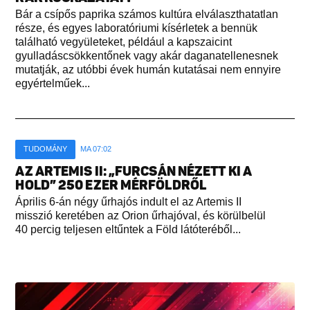
Bár a csípős paprika számos kultúra elválaszthatatlan
része, és egyes laboratóriumi kísérletek a bennük
található vegyületeket, például a kapszaicint
gyulladáscsökkentőnek vagy akár daganatellenesnek
mutatják, az utóbbi évek humán kutatásai nem ennyire
egyértelműek...
TUDOMÁNY
MA 07:02
AZ ARTEMIS II: „FURCSÁN NÉZETT KI A
HOLD” 250 EZER MÉRFÖLDRŐL
Április 6-án négy űrhajós indult el az Artemis II
misszió keretében az Orion űrhajóval, és körülbelül
40 percig teljesen eltűntek a Föld látóteréből...