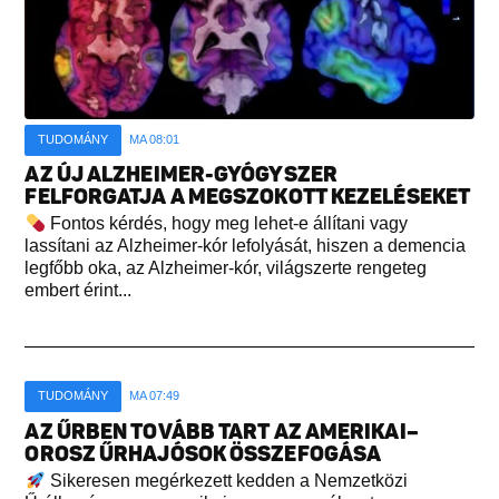
TUDOMÁNY
MA 08:01
AZ ÚJ ALZHEIMER-GYÓGYSZER
FELFORGATJA A MEGSZOKOTT KEZELÉSEKET
Fontos kérdés, hogy meg lehet-e állítani vagy
lassítani az Alzheimer-kór lefolyását, hiszen a demencia
legfőbb oka, az Alzheimer-kór, világszerte rengeteg
embert érint...
TUDOMÁNY
MA 07:49
AZ ŰRBEN TOVÁBB TART AZ AMERIKAI–
OROSZ ŰRHAJÓSOK ÖSSZEFOGÁSA
Sikeresen megérkezett kedden a Nemzetközi