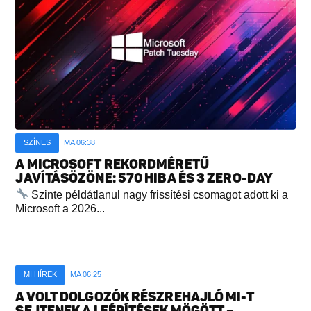
SZÍNES
MA 06:38
A MICROSOFT REKORDMÉRETŰ
JAVÍTÁSÖZÖNE: 570 HIBA ÉS 3 ZERO-DAY
Szinte példátlanul nagy frissítési csomagot adott ki a
Microsoft a 2026...
MI HÍREK
MA 06:25
A VOLT DOLGOZÓK RÉSZREHAJLÓ MI-T
SEJTENEK A LEÉPÍTÉSEK MÖGÖTT –