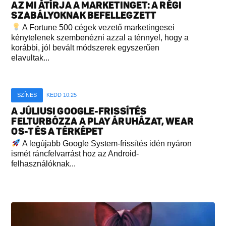
AZ MI ÁTÍRJA A MARKETINGET: A RÉGI
SZABÁLYOKNAK BEFELLEGZETT
A Fortune 500 cégek vezető marketingesei
kénytelenek szembenézni azzal a ténnyel, hogy a
korábbi, jól bevált módszerek egyszerűen
elavultak...
SZÍNES
KEDD 10:25
A JÚLIUSI GOOGLE-FRISSÍTÉS
FELTURBÓZZA A PLAY ÁRUHÁZAT, WEAR
OS-T ÉS A TÉRKÉPET
A legújabb Google System-frissítés idén nyáron
ismét ráncfelvarrást hoz az Android-
felhasználóknak...