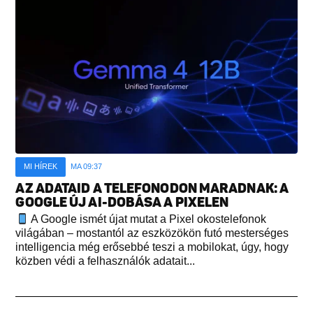
MI HÍREK
MA 09:37
AZ ADATAID A TELEFONODON MARADNAK: A
GOOGLE ÚJ AI-DOBÁSA A PIXELEN
A Google ismét újat mutat a Pixel okostelefonok
világában – mostantól az eszközökön futó mesterséges
intelligencia még erősebbé teszi a mobilokat, úgy, hogy
közben védi a felhasználók adatait...