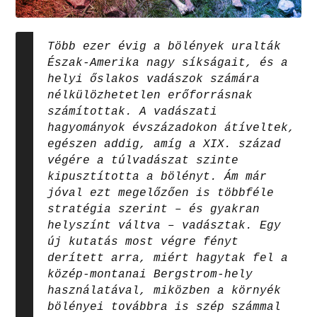
Több ezer évig a bölények uralták
Észak-Amerika nagy síkságait, és a
helyi őslakos vadászok számára
nélkülözhetetlen erőforrásnak
számítottak. A vadászati
hagyományok évszázadokon átíveltek,
egészen addig, amíg a XIX. század
végére a túlvadászat szinte
kipusztította a bölényt. Ám már
jóval ezt megelőzően is többféle
stratégia szerint – és gyakran
helyszínt váltva – vadásztak. Egy
új kutatás most végre fényt
derített arra, miért hagytak fel a
közép-montanai Bergstrom-hely
használatával, miközben a környék
bölényei továbbra is szép számmal