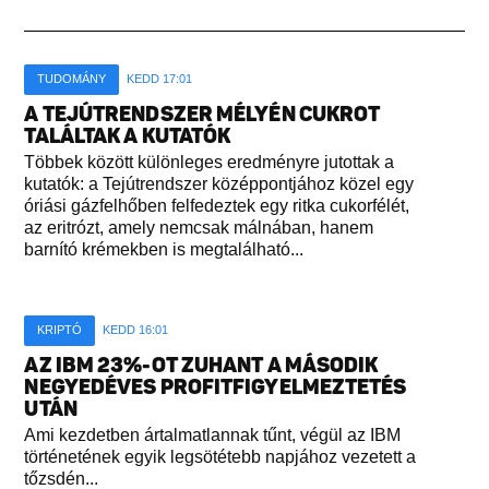
TUDOMÁNY
KEDD 17:01
A TEJÚTRENDSZER MÉLYÉN CUKROT
TALÁLTAK A KUTATÓK
Többek között különleges eredményre jutottak a
kutatók: a Tejútrendszer középpontjához közel egy
óriási gázfelhőben felfedeztek egy ritka cukorfélét,
az eritrózt, amely nemcsak málnában, hanem
barnító krémekben is megtalálható...
KRIPTÓ
KEDD 16:01
AZ IBM 23%-OT ZUHANT A MÁSODIK
NEGYEDÉVES PROFITFIGYELMEZTETÉS
UTÁN
Ami kezdetben ártalmatlannak tűnt, végül az IBM
történetének egyik legsötétebb napjához vezetett a
tőzsdén...