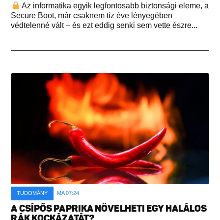
Az informatika egyik legfontosabb biztonsági eleme, a
Secure Boot, már csaknem tíz éve lényegében
védtelenné vált – és ezt eddig senki sem vette észre...
TUDOMÁNY
MA 07:24
A CSÍPŐS PAPRIKA NÖVELHETI EGY HALÁLOS
RÁK KOCKÁZATÁT?