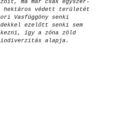
ezőit, ma már csak egyszer-
5 hektáros védett területét
kori Vasfüggöny senki
edekkel ezelőtt senki sem
tkezni, így a zóna zöld
biodiverzitás alapja.