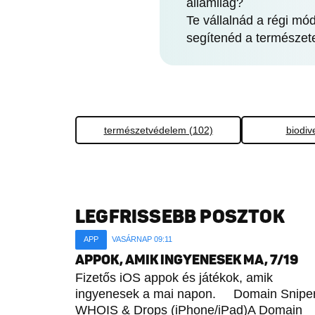
államilag?
Te vállalnád a régi mó
segítenéd a természet
természetvédelem (102)
biodiv
LEGFRISSEBB POSZTOK
APP
VASÁRNAP 09:11
APPOK, AMIK INGYENESEK MA, 7/19
Fizetős iOS appok és játékok, amik
ingyenesek a mai napon. Domain Sniper
WHOIS & Drops (iPhone/iPad)A Domain