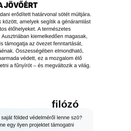
 A JÖVŐÉRT
ani erődített határvonal sötét múltjára.
k között, amelyek segítik a génáramlást
atos élőhelyeket. A természetes
ak Ausztriában kiemelkedően magasak,
is támogatja az övezet fenntartását,
áénak. Összességében elmondható,
harmada védett, ez a mozgalom élő
tni a fűnyírót – és megváltozik a világ.
filózó
 saját földed védelméről lenne szó?
ne egy ilyen projektet támogatni