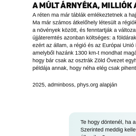
A MÚLT ÁRNYÉKA, MILLIÓK
A réten ma már táblák emlékeztetnek a hajd
Ma már számos átkelőhely létesült a régió
a növények között, és fenntartják a változ
újjáteremtés azonban költséges: a földár
ezért az állam, a régió és az Európai Unió 
amelyből hazánk 1300 km-t mondhat mag
hogy bár csak az osztrák Zöld Övezet egy
példája annak, hogy néha elég csak pihente
2025, adminboss, phys.org alapján
Te hogy döntenél, ha a
Szerinted meddig kelle