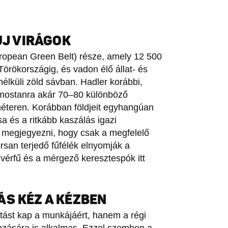
ÚJ VIRÁGOK
uropean Green Belt) része, amely 12 500
rökországig, és vadon élő állat- és
élküli zöld sávban. Hadler korábbi,
 mostanra akár 70–80 különböző
méteren. Korábban földjeit egyhangúan
a és a ritkább kaszálás igazi
s megjegyezni, hogy csak a megfelelő
rsan terjedő fűfélék elnyomják a
 vérfű és a mérgező keresztespók itt
ÁS KÉZ A KÉZBEN
ást kap a munkájáért, hanem a régi
ozására is alkalmas. Ezzel szemben a