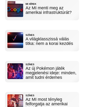
MI HÍREK
Az MI menti meg az
amerikai infrastruktúrát?
SZÍNES
A világklasszissá válás
titka: nem a korai kezdés
SZÍNES
Az új Pokémon játék
megjelenési ideje: minden,
amit tudni érdemes
SZÍNES
Az MI most tényleg
felforgatja az amerikai