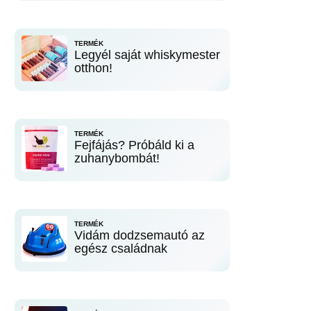
TERMÉK
Legyél saját whiskymester
otthon!
TERMÉK
Fejfájás? Próbáld ki a
zuhanybombát!
TERMÉK
Vidám dodzsemautó az
egész családnak