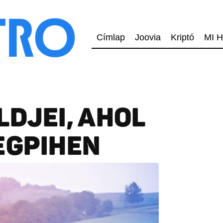
Címlap
Joovia
Kriptó
MI H
LDJEI, AHOL
EGPIHEN