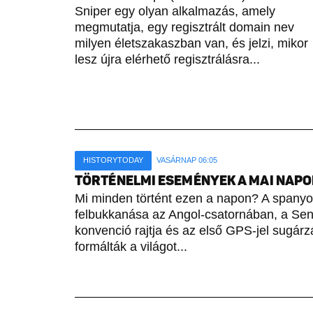
Sniper egy olyan alkalmazás, amely
megmutatja, egy regisztrált domain nev
milyen életszakaszban van, és jelzi, mikor
lesz újra elérhető regisztrálásra...
HISTORYTODAY
VASÁRNAP 06:05
TÖRTÉNELMI ESEMÉNYEK A MAI NAPON 
Mi minden történt ezen a napon? A spany
felbukkanása az Angol-csatornában, a Sene
konvenció rajtja és az első GPS-jel sugárz
formálták a világot...