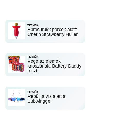
TERMÉK
Epres trükk percek alatt:
Chef’n Strawberry Huller
TERMÉK
Vége az elemek
káoszának: Battery Daddy
teszt
TERMÉK
Repülj a víz alatt a
Subwinggel!