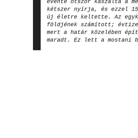
évente ötször kaszálta a m
kétszer nyírja, és ezzel 1
új életre keltette. Az egy
földjének számított; évtiz
mert a határ közelében épí
maradt. Ez lett a mostani 