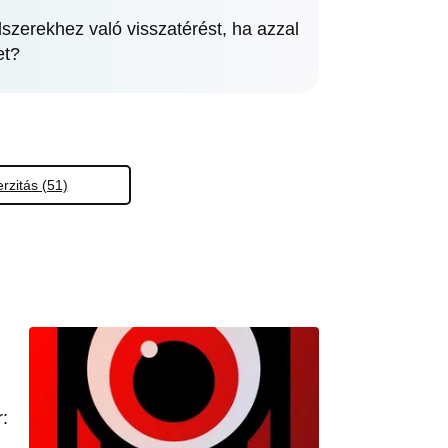
dszerekhez való visszatérést, ha azzal
et?
erzitás (51)
: