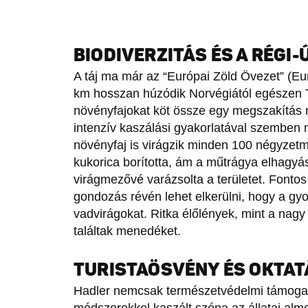
BIODIVERZITÁS ÉS A RÉGI-
A táj ma már az “Európai Zöld Övezet” (E
km hosszan húzódik Norvégiától egészen Tö
növényfajokat köt össze egy megszakítás n
intenzív kaszálási gyakorlatával szemben
növényfaj is virágzik minden 100 négyzet
kukorica borította, ám a műtrágya elhagyás
virágmezővé varázsolta a területet. Fonto
gondozás révén lehet elkerülni, hogy a gyo
vadvirágokat. Ritka élőlények, mint a nagy
találtak menedéket.
TURISTAÖSVÉNY ÉS OKTAT
Hadler nemcsak természetvédelmi támogat
módszerekkel kaszált széna az állatai alm