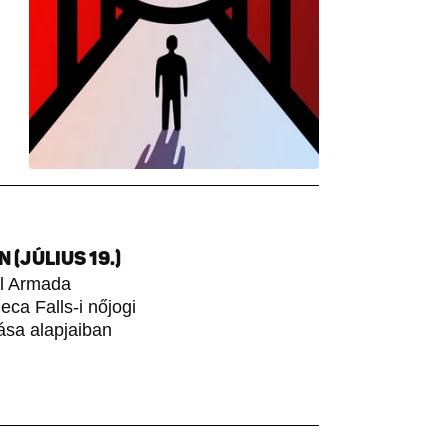
(JÚLIUS 19.)
ol Armada
ca Falls-i nőjogi
ása alapjaiban