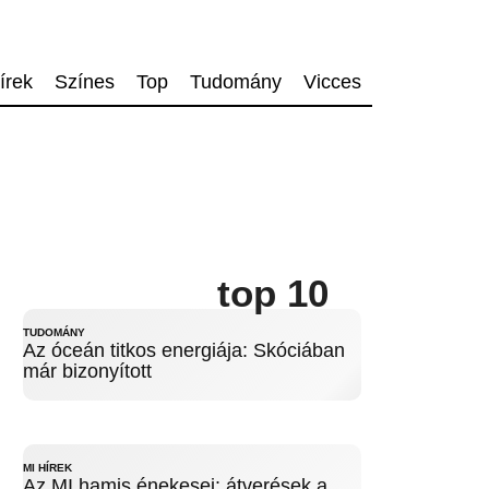
írek
Színes
Top
Tudomány
Vicces
top 10
TUDOMÁNY
Az óceán titkos energiája: Skóciában
már bizonyított
MI HÍREK
Az MI hamis énekesei: átverések a