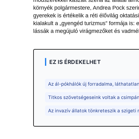
környék polgármestere, Andrea Pock szeri
gyerekek is értékelik a réti élővilág oktatá
kialakult a „gyengéd turizmus” formája is: e
lássák a megújuló virágmezőket és vadmé
EZ IS ÉRDEKELHET
Az ál-pókhálók új forradalma, láthatatlan
Titkos szövetségeseink voltak a csimpán
Az invazív állatok tönkreteszik a szigeti