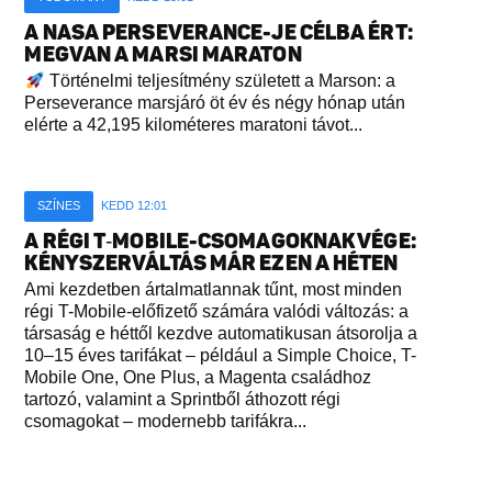
A NASA PERSEVERANCE-JE CÉLBA ÉRT:
MEGVAN A MARSI MARATON
Történelmi teljesítmény született a Marson: a
Perseverance marsjáró öt év és négy hónap után
elérte a 42,195 kilométeres maratoni távot...
SZÍNES
KEDD 12:01
A RÉGI T‑MOBILE-CSOMAGOKNAK VÉGE:
KÉNYSZERVÁLTÁS MÁR EZEN A HÉTEN
Ami kezdetben ártalmatlannak tűnt, most minden
régi T-Mobile-előfizető számára valódi változás: a
társaság e héttől kezdve automatikusan átsorolja a
10–15 éves tarifákat – például a Simple Choice, T-
Mobile One, One Plus, a Magenta családhoz
tartozó, valamint a Sprintből áthozott régi
csomagokat – modernebb tarifákra...