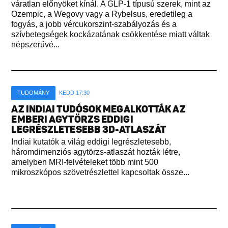
váratlan előnyöket kínál. A GLP-1 típusú szerek, mint az
Ozempic, a Wegovy vagy a Rybelsus, eredetileg a
fogyás, a jobb vércukorszint-szabályozás és a
szívbetegségek kockázatának csökkentése miatt váltak
népszerűvé...
TUDOMÁNY
KEDD 17:30
AZ INDIAI TUDÓSOK MEGALKOTTÁK AZ
EMBERI AGYTÖRZS EDDIGI
LEGRÉSZLETESEBB 3D-ATLASZÁT
Indiai kutatók a világ eddigi legrészletesebb,
háromdimenziós agytörzs-atlaszát hozták létre,
amelyben MRI-felvételeket több mint 500
mikroszkópos szövetrészlettel kapcsoltak össze...