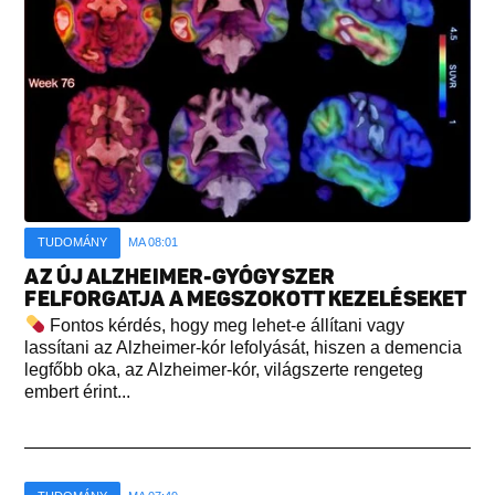
TUDOMÁNY
MA 08:01
AZ ÚJ ALZHEIMER-GYÓGYSZER
FELFORGATJA A MEGSZOKOTT KEZELÉSEKET
Fontos kérdés, hogy meg lehet-e állítani vagy
lassítani az Alzheimer-kór lefolyását, hiszen a demencia
legfőbb oka, az Alzheimer-kór, világszerte rengeteg
embert érint...