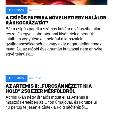
TUDOMÁNY
MA 07:24
A CSÍPŐS PAPRIKA NÖVELHETI EGY HALÁLOS
RÁK KOCKÁZATÁT?
Bár a csípős paprika számos kultúra elválaszthatatlan
része, és egyes laboratóriumi kísérletek a bennük
található vegyületeket, például a kapszaicint
gyulladáscsökkentőnek vagy akár daganatellenesnek
mutatják, az utóbbi évek humán kutatásai nem ennyire
egyértelműek...
TUDOMÁNY
MA 07:02
AZ ARTEMIS II: „FURCSÁN NÉZETT KI A
HOLD” 250 EZER MÉRFÖLDRŐL
Április 6-án négy űrhajós indult el az Artemis II
misszió keretében az Orion űrhajóval, és körülbelül
40 percig teljesen eltűntek a Föld látóteréből...