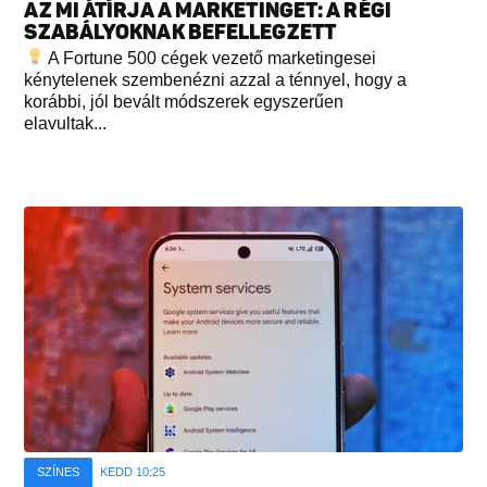
AZ MI ÁTÍRJA A MARKETINGET: A RÉGI
SZABÁLYOKNAK BEFELLEGZETT
A Fortune 500 cégek vezető marketingesei
kénytelenek szembenézni azzal a ténnyel, hogy a
korábbi, jól bevált módszerek egyszerűen
elavultak...
SZÍNES
KEDD 10:25