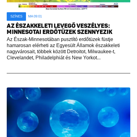
SZÍNES
MA 09:01
AZ ÉSZAKKELETI LEVEGŐ VESZÉLYES:
MINNESOTAI ERDŐTÜZEK SZENNYEZIK
Az Észak-Minnesotában pusztító erdőtüzek füstje
hamarosan elérheti az Egyesült Államok északkeleti
nagyvárosait, többek között Detroitot, Milwaukee-t,
Clevelandet, Philadelphiát és New Yorkot...