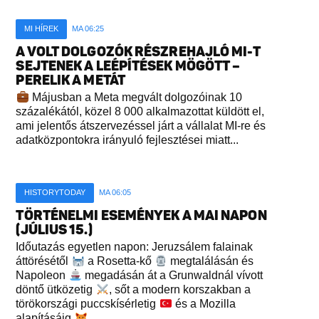
MI HÍREK
MA 06:25
A VOLT DOLGOZÓK RÉSZREHAJLÓ MI-T
SEJTENEK A LEÉPÍTÉSEK MÖGÖTT –
PERELIK A METÁT
Májusban a Meta megvált dolgozóinak 10
százalékától, közel 8 000 alkalmazottat küldött el,
ami jelentős átszervezéssel járt a vállalat MI-re és
adatközpontokra irányuló fejlesztései miatt...
HISTORYTODAY
MA 06:05
TÖRTÉNELMI ESEMÉNYEK A MAI NAPON
(JÚLIUS 15.)
Időutazás egyetlen napon: Jeruzsálem falainak
áttörésétől
a Rosetta-kő
megtalálásán és
Napoleon
megadásán át a Grunwaldnál vívott
döntő ütközetig
, sőt a modern korszakban a
törökországi puccskísérletig
és a Mozilla
alapításáig
...