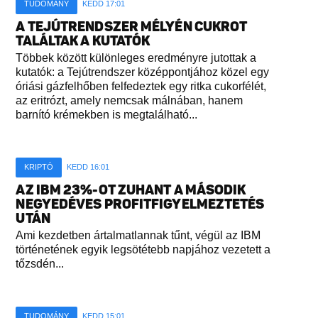
TUDOMÁNY
KEDD 17:01
A TEJÚTRENDSZER MÉLYÉN CUKROT
TALÁLTAK A KUTATÓK
Többek között különleges eredményre jutottak a
kutatók: a Tejútrendszer középpontjához közel egy
óriási gázfelhőben felfedeztek egy ritka cukorfélét,
az eritrózt, amely nemcsak málnában, hanem
barnító krémekben is megtalálható...
KRIPTÓ
KEDD 16:01
AZ IBM 23%-OT ZUHANT A MÁSODIK
NEGYEDÉVES PROFITFIGYELMEZTETÉS
UTÁN
Ami kezdetben ártalmatlannak tűnt, végül az IBM
történetének egyik legsötétebb napjához vezetett a
tőzsdén...
TUDOMÁNY
KEDD 15:01