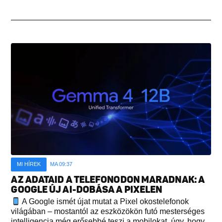
MI HÍREK
MA 09:37
AZ ADATAID A TELEFONODON MARADNAK: A
GOOGLE ÚJ AI-DOBÁSA A PIXELEN
A Google ismét újat mutat a Pixel okostelefonok
világában – mostantól az eszközökön futó mesterséges
intelligencia még erősebbé teszi a mobilokat, úgy, hogy