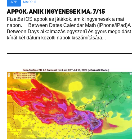
APP
MA 09:11
APPOK, AMIK INGYENESEK MA, 7/15
Fizetős iOS appok és játékok, amik ingyenesek a mai
napon. Between Dates Calendar Math (iPhone/iPad)A
Between Days alkalmazás egyszerű és gyors megoldást
kínál két dátum közötti napok kiszámítására...