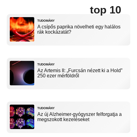
top 10
TUDOMÁNY
A csípős paprika növelheti egy halálos
rák kockázatát?
TUDOMÁNY
Az Artemis II: „Furcsán nézett ki a Hold”
250 ezer mérföldről
TUDOMÁNY
Az új Alzheimer-gyógyszer felforgatja a
megszokott kezeléseket