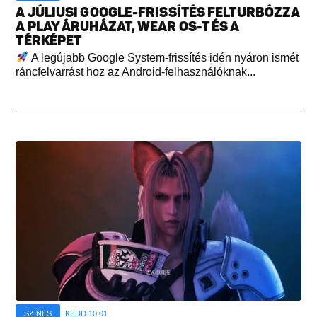
A JÚLIUSI GOOGLE-FRISSÍTÉS FELTURBÓZZA
A PLAY ÁRUHÁZAT, WEAR OS-T ÉS A
TÉRKÉPET
A legújabb Google System-frissítés idén nyáron ismét
ráncfelvarrást hoz az Android-felhasználóknak...
SZÍNES
KEDD 10:01