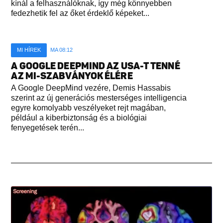
kínál a felhasználóknak, így még könnyebben
fedezhetik fel az őket érdeklő képeket...
MI HÍREK
MA 08:12
A GOOGLE DEEPMIND AZ USA-T TENNÉ
AZ MI-SZABVÁNYOK ÉLÉRE
A Google DeepMind vezére, Demis Hassabis
szerint az új generációs mesterséges intelligencia
egyre komolyabb veszélyeket rejt magában,
például a kiberbiztonság és a biológiai
fenyegetések terén...