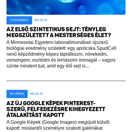
TUDOMÁNY
MA 08:49
AZ ELSŐ SZINTETIKUS SEJT: TÉNYLEG
MEGSZÜLETETT A MESTERSÉGES ÉLET?
A Minnesotai Egyetem laboratóriumában újszerű
biológiai eredmény született: egy aprócska SpudCell
nevű képződmény képes táplálkozni, növekedni,
versengeni, osztódni és lemásolni önmagát – vagyis
szinte mindent tud, amit egy élő sejt is...
MI HÍREK
MA 08:36
AZ ÚJ GOOGLE KÉPEK PINTEREST-
SZERŰ, FELFEDEZÉSRE KIHEGYEZETT
ÁTALAKÍTÁST KAPOTT
A Google Képek (Google Images) megújult külsőt
kapott: mostantól személyre szabott galériákat