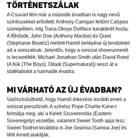
TÖRTÉNETSZÁLAK
A Csavart fém már a második évadban is nagy nevű
színészekkel erősített: Anthony Carrigan feltűnt Calypso
szerepében, míg Tiana Okoye Dollface karakterét hozta.
A főhősök, John Doe (Anthony Mackie) és Quiet
(Stephanie Beatriz) mellett Hamill belépése új lendületet
ad a sorozatnak. Jelentős, hogy a sorozat showrunnerét
is lecserélték: Michael Jonathan Smith után David Reed
(A fiúk (The Boys), Odaát (Supernatural)) veszi át a
stafétabotot a harmadik évadra.
MI VÁRHATÓ AZ ÚJ ÉVADBAN?
Valószínűsíthető, hogy Hamill érkezése tovább emeli a
sorozat presztízsét. A színész Pope Charlie Kane-t
formálja meg, aki a Keleti Szuverenitás (Eastern
Sovereignty) vezetője, valamint Sweet Tooth apja lesz.
Sweet Toothot továbbra is Joe Seanoa (Samoa Joe) és
Will Arnett alakítják.