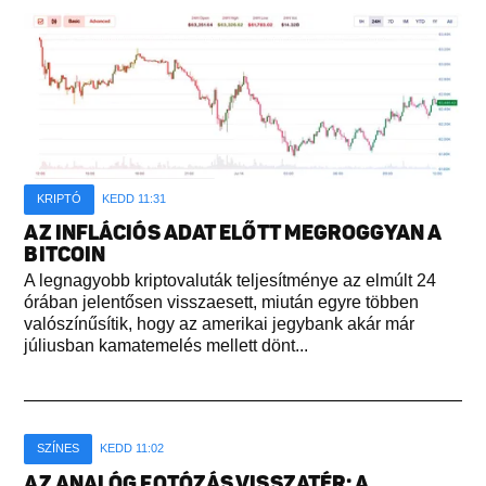
KRIPTÓ
KEDD 11:31
AZ INFLÁCIÓS ADAT ELŐTT MEGROGGYAN A
BITCOIN
A legnagyobb kriptovaluták teljesítménye az elmúlt 24
órában jelentősen visszaesett, miután egyre többen
valószínűsítik, hogy az amerikai jegybank akár már
júliusban kamatemelés mellett dönt...
SZÍNES
KEDD 11:02
AZ ANALÓG FOTÓZÁS VISSZATÉR: A