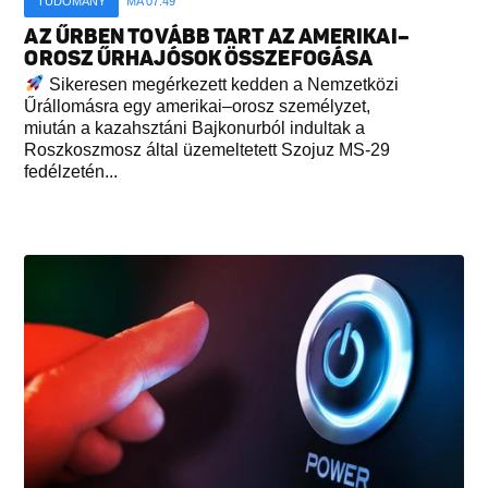
TUDOMÁNY
MA 07:49
AZ ŰRBEN TOVÁBB TART AZ AMERIKAI–
OROSZ ŰRHAJÓSOK ÖSSZEFOGÁSA
Sikeresen megérkezett kedden a Nemzetközi
Űrállomásra egy amerikai–orosz személyzet,
miután a kazahsztáni Bajkonurból indultak a
Roszkoszmosz által üzemeltetett Szojuz MS-29
fedélzetén...