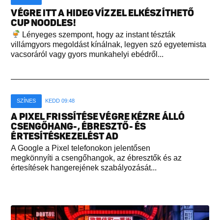
VÉGRE ITT A HIDEG VÍZZEL ELKÉSZÍTHETŐ
CUP NOODLES!
Lényeges szempont, hogy az instant tészták
villámgyors megoldást kínálnak, legyen szó egyetemista
vacsoráról vagy gyors munkahelyi ebédről...
SZÍNES
KEDD 09:48
A PIXEL FRISSÍTÉSE VÉGRE KÉZRE ÁLLÓ
CSENGŐHANG-, ÉBRESZTŐ- ÉS
ÉRTESÍTÉSKEZELÉST AD
A Google a Pixel telefonokon jelentősen
megkönnyíti a csengőhangok, az ébresztők és az
értesítések hangerejének szabályozását...