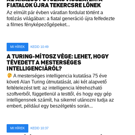
FIATALOK ÚJRA TEKERCSRE LŐNEK
Az elmúlt pár évben váratlan fordulat történt a
fotózás világában: a fiatal generáció újra felfedezte
a filmes fényképezőgépeket...
MI HÍREK
KEDD 10:49
A TURING-MÍTOSZ VÉGE: LEHET, HOGY
TÉVEDETT A MESTERSÉGES
INTELLIGENCIÁRÓL?
A mesterséges intelligencia kutatása 75 éve
követi Alan Turing útmutatását, aki két alapvető
feltételezést tett: az intelligencia létrehozható
szoftverből, függetlenül a testtől, és hogy egy gép
intelligensnek számít, ha sikerrel utánozni tudja az
embert, például egy beszélgetés során...
MI HÍREK
KEDD 10:37