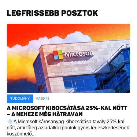
LEGFRISSEBB POSZTOK
TUDOMÁNY
MA 09:49
A MICROSOFT KIBOCSÁTÁSA 25%-KAL NŐTT
– A NEHEZE MÉG HÁTRAVAN
A Microsoft károsanyag-kibocsátása tavaly 25%-kal
nőtt, ami főleg az adatközpontok gyors terjeszkedésének
köszönhető...