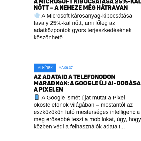
A MICROSOFT KIBOCSÁTÁSA 25%-KA
NŐTT – A NEHEZE MÉG HÁTRAVAN
A Microsoft károsanyag-kibocsátása
tavaly 25%-kal nőtt, ami főleg az
adatközpontok gyors terjeszkedésének
köszönhető...
MI HÍREK
MA 09:37
AZ ADATAID A TELEFONODON
MARADNAK: A GOOGLE ÚJ AI-DOBÁSA
A PIXELEN
A Google ismét újat mutat a Pixel
okostelefonok világában – mostantól az
eszközökön futó mesterséges intelligencia
még erősebbé teszi a mobilokat, úgy, hogy
közben védi a felhasználók adatait...