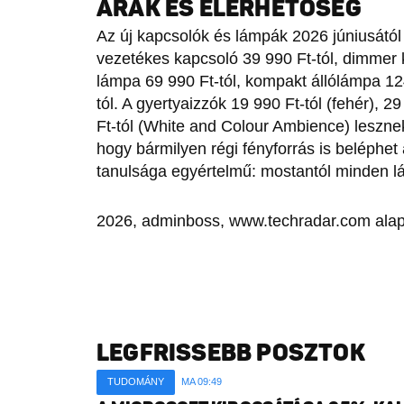
ÁRAK ÉS ELÉRHETŐSÉG
Az új kapcsolók és lámpák 2026 júniusától
vezetékes kapcsoló 39 990 Ft-tól, dimmer k
lámpa 69 990 Ft-tól, kompakt állólámpa 12
tól. A gyertyaizzók 19 990 Ft-tól (fehér), 
Ft-tól (White and Colour Ambience) lesznek
hogy bármilyen régi fényforrás is beléphet
tanulsága egyértelmű: mostantól minden l
2026, adminboss, www.techradar.com alap
LEGFRISSEBB POSZTOK
TUDOMÁNY
MA 09:49