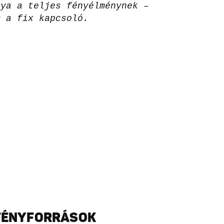
lya a teljes fényélménynek –
m a fix kapcsoló.
 FÉNYFORRÁSOK