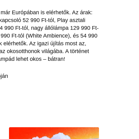
 már Európában is elérhetők. Az árak:
apcsoló 52 990 Ft-tól, Play asztali
4 990 Ft-tól, nagy állólámpa 129 990 Ft-
29 990 Ft-tól (White Ambience), és 54 990
 elérhetők. Az igazi újítás most az,
 az okosotthonok világába. A történet
ámpád lehet okos – bátran!
ján