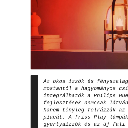
Az okos izzók és fényszala
mostantól a hagyományos cs
integrálhatók a Philips Hu
fejlesztések nemcsak látvá
hanem tényleg felrázzák az
piacát. A friss Play lámpá
gyertyaizzók és az új fali