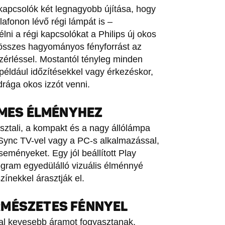
apcsolók két legnagyobb újítása, hogy
lafonon lévő régi lámpát is –
ni a régi kapcsolókat a Philips új okos
 összes hagyományos fényforrást az
zérléssel. Mostantól tényleg minden
 például időzítésekkel vagy érkezéskor,
rága okos izzót venni.
LMES ÉLMÉNYHEZ
sztali, a kompakt és a nagy állólámpa
Sync TV-vel vagy a PC-s alkalmazással,
seményeket. Egy jól beállított Play
rogram egyedülálló vizuális élménnyé
zínekkel árasztják el.
RMÉSZETES FÉNNYEL
al kevesebb áramot fogyasztanak,