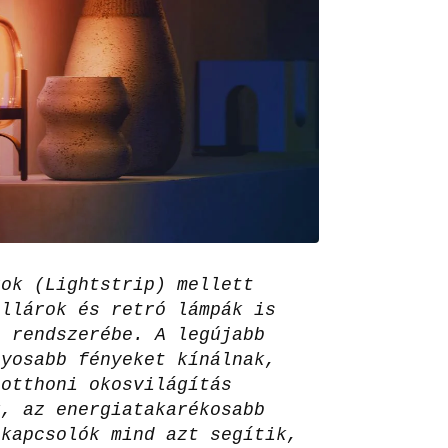
gok (Lightstrip) mellett
illárok és retró lámpák is
e rendszerébe. A legújabb
nyosabb fényeket kínálnak,
 otthoni okosvilágítás
k, az energiatakarékosabb
 kapcsolók mind azt segítik,