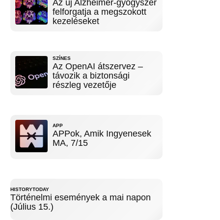
Az új Alzheimer-gyógyszer
felforgatja a megszokott
kezeléseket
SZÍNES
Az OpenAI átszervez –
távozik a biztonsági
részleg vezetője
APP
APPok, Amik Ingyenesek
MA, 7/15
HISTORYTODAY
Történelmi események a mai napon
(Július 15.)