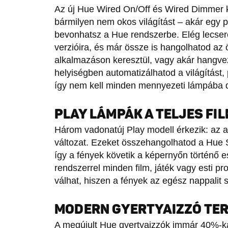
Az új Hue Wired On/Off és Wired Dimmer k
bármilyen nem okos világítást – akár egy p
bevonhatsz a Hue rendszerbe. Elég lecserél
verzióira, és már össze is hangolhatod az
alkalmazáson keresztül, vagy akár hangve
helyiségben automatizálhatod a világítást,
így nem kell minden mennyezeti lámpába d
PLAY LÁMPÁK A TELJES FI
Három vadonatúj Play modell érkezik: az a
változat. Ezeket összehangolhatod a Hue 
így a fények követik a képernyőn történő e
rendszerrel minden film, játék vagy esti p
válhat, hiszen a fények az egész nappalit s
MODERN GYERTYAIZZÓ TE
A megújult Hue gyertyaizzók immár 40%-k