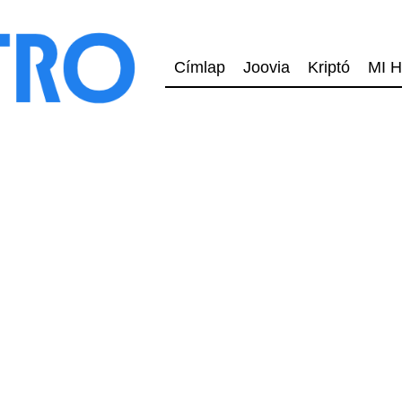
Címlap
Joovia
Kriptó
MI H