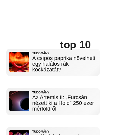
top 10
TUDOMÁNY
A csípős paprika növelheti
egy halálos rák
kockázatát?
TUDOMÁNY
Az Artemis II: „Furcsán
nézett ki a Hold” 250 ezer
mérföldről
TUDOMÁNY