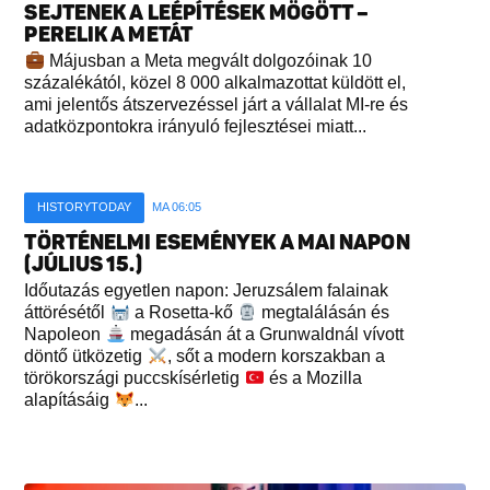
SEJTENEK A LEÉPÍTÉSEK MÖGÖTT –
PERELIK A METÁT
Májusban a Meta megvált dolgozóinak 10
százalékától, közel 8 000 alkalmazottat küldött el,
ami jelentős átszervezéssel járt a vállalat MI-re és
adatközpontokra irányuló fejlesztései miatt...
HISTORYTODAY
MA 06:05
TÖRTÉNELMI ESEMÉNYEK A MAI NAPON
(JÚLIUS 15.)
Időutazás egyetlen napon: Jeruzsálem falainak
áttörésétől
a Rosetta-kő
megtalálásán és
Napoleon
megadásán át a Grunwaldnál vívott
döntő ütközetig
, sőt a modern korszakban a
törökországi puccskísérletig
és a Mozilla
alapításáig
...