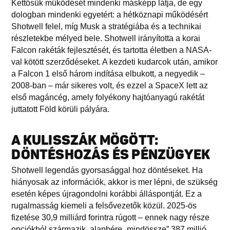
Kettősük működését mindenki másképp látja, de egy
dologban mindenki egyetért: a hétköznapi működésért
Shotwell felel, míg Musk a stratégiába és a technikai
részletekbe mélyed bele. Shotwell irányította a korai
Falcon rakéták fejlesztését, és tartotta életben a NASA-
val kötött szerződéseket. A kezdeti kudarcok után, amikor
a Falcon 1 első három indítása elbukott, a negyedik –
2008-ban – már sikeres volt, és ezzel a SpaceX lett az
első magáncég, amely folyékony hajtóanyagú rakétát
juttatott Föld körüli pályára.
A KULISSZÁK MÖGÖTT:
DÖNTÉSHOZÁS ÉS PÉNZÜGYEK
Shotwell legendás gyorsasággal hoz döntéseket. Ha
hiányosak az információk, akkor is mer lépni, de szükség
esetén képes újragondolni korábbi álláspontját. Ez a
rugalmasság kiemeli a felsővezetők közül. 2025-ös
fizetése 30,9 milliárd forintra rúgott – ennek nagy része
opciókból származik, alapbére „mindössze” 387 millió