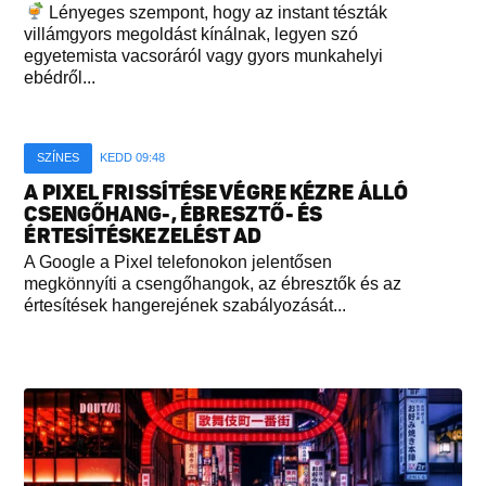
Lényeges szempont, hogy az instant tészták
villámgyors megoldást kínálnak, legyen szó
egyetemista vacsoráról vagy gyors munkahelyi
ebédről...
SZÍNES
KEDD 09:48
A PIXEL FRISSÍTÉSE VÉGRE KÉZRE ÁLLÓ
CSENGŐHANG-, ÉBRESZTŐ- ÉS
ÉRTESÍTÉSKEZELÉST AD
A Google a Pixel telefonokon jelentősen
megkönnyíti a csengőhangok, az ébresztők és az
értesítések hangerejének szabályozását...