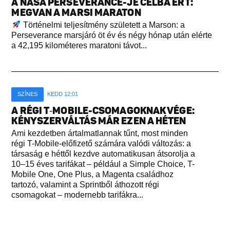
A NASA PERSEVERANCE-JE CÉLBA ÉRT:
MEGVAN A MARSI MARATON
Történelmi teljesítmény született a Marson: a
Perseverance marsjáró öt év és négy hónap után elérte
a 42,195 kilométeres maratoni távot...
SZÍNES
KEDD 12:01
A RÉGI T‑MOBILE-CSOMAGOKNAK VÉGE:
KÉNYSZERVÁLTÁS MÁR EZEN A HÉTEN
Ami kezdetben ártalmatlannak tűnt, most minden
régi T-Mobile-előfizető számára valódi változás: a
társaság e héttől kezdve automatikusan átsorolja a
10–15 éves tarifákat – például a Simple Choice, T-
Mobile One, One Plus, a Magenta családhoz
tartozó, valamint a Sprintből áthozott régi
csomagokat – modernebb tarifákra...