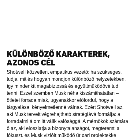
KÜLÖNBÖZŐ KARAKTEREK,
AZONOS CÉL
Shotwell közvetlen, empatikus vezető: ha szükséges,
tudja, mit és hogyan mondjon különböző helyzetekben,
így mindenkit magabiztossá és együttműködővé tud
tenni. Ezzel szemben Musk néha kiszámíthatatlan –
ötletei forradalmiak, ugyanakkor előfordul, hogy a
tárgyalásai kényelmetlenné válnak. Ezért Shotwell az,
aki Musk terveit végrehajtható stratégiává formálja: a
forradalmi álom itt válik valósággá. A mérnökök számára
ő az, aki eloszlatja a bizonytalanságot, megteremti a
fókuszt, és Musk vízióit működő űripari projektekké