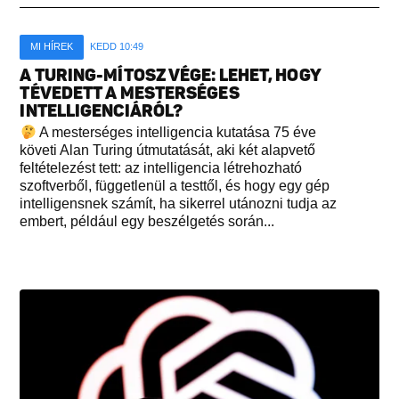
MI HÍREK
KEDD 10:49
A TURING-MÍTOSZ VÉGE: LEHET, HOGY
TÉVEDETT A MESTERSÉGES
INTELLIGENCIÁRÓL?
A mesterséges intelligencia kutatása 75 éve
követi Alan Turing útmutatását, aki két alapvető
feltételezést tett: az intelligencia létrehozható
szoftverből, függetlenül a testtől, és hogy egy gép
intelligensnek számít, ha sikerrel utánozni tudja az
embert, például egy beszélgetés során...