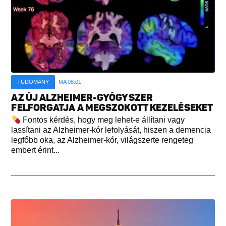
TUDOMÁNY
MA 08:01
AZ ÚJ ALZHEIMER-GYÓGYSZER
FELFORGATJA A MEGSZOKOTT KEZELÉSEKET
Fontos kérdés, hogy meg lehet-e állítani vagy
lassítani az Alzheimer-kór lefolyását, hiszen a demencia
legfőbb oka, az Alzheimer-kór, világszerte rengeteg
embert érint...