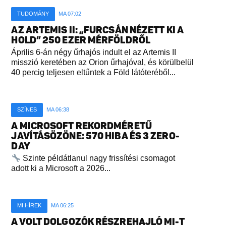
TUDOMÁNY
MA 07:02
AZ ARTEMIS II: „FURCSÁN NÉZETT KI A
HOLD” 250 EZER MÉRFÖLDRŐL
Április 6-án négy űrhajós indult el az Artemis II
misszió keretében az Orion űrhajóval, és körülbelül
40 percig teljesen eltűntek a Föld látóteréből...
SZÍNES
MA 06:38
A MICROSOFT REKORDMÉRETŰ
JAVÍTÁSÖZÖNE: 570 HIBA ÉS 3 ZERO-
DAY
Szinte példátlanul nagy frissítési csomagot
adott ki a Microsoft a 2026...
MI HÍREK
MA 06:25
A VOLT DOLGOZÓK RÉSZREHAJLÓ MI-T