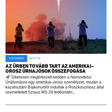
TUDOMÁNY
MA 07:49
AZ ŰRBEN TOVÁBB TART AZ AMERIKAI–
OROSZ ŰRHAJÓSOK ÖSSZEFOGÁSA
Sikeresen megérkezett kedden a Nemzetközi
Űrállomásra egy amerikai–orosz személyzet, miután a
kazahsztáni Bajkonurból indultak a Roszkoszmosz által
üzemeltetett Szojuz MS-29 fedélzetén...