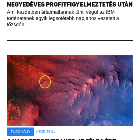
NEGYEDÉVES PROFITFIGYELMEZTETÉS UTÁN
Ami kezdetben ártalmatlannak tűnt, végül az IBM
történetének egyik legsötétebb napjához vezetett a
tőzsdén...
TUDOMÁNY
KEDD 15:01