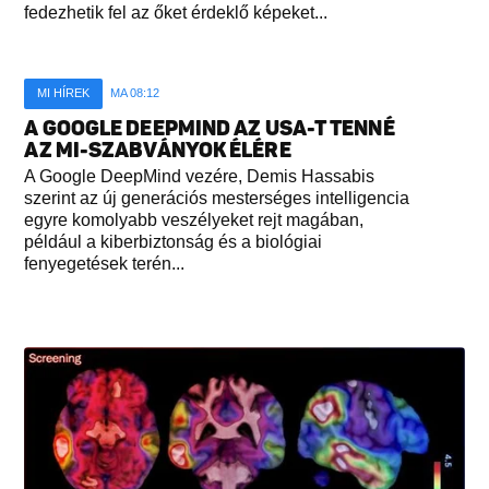
fedezhetik fel az őket érdeklő képeket...
MI HÍREK
MA 08:12
A GOOGLE DEEPMIND AZ USA-T TENNÉ
AZ MI-SZABVÁNYOK ÉLÉRE
A Google DeepMind vezére, Demis Hassabis
szerint az új generációs mesterséges intelligencia
egyre komolyabb veszélyeket rejt magában,
például a kiberbiztonság és a biológiai
fenyegetések terén...