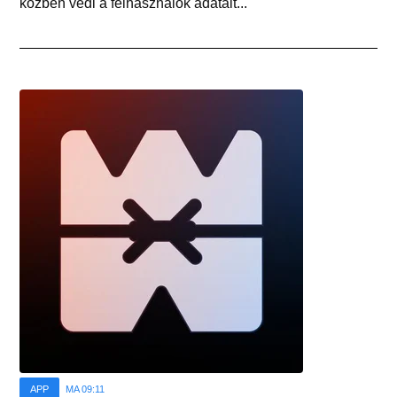
közben védi a felhasználók adatait...
APP
MA 09:11