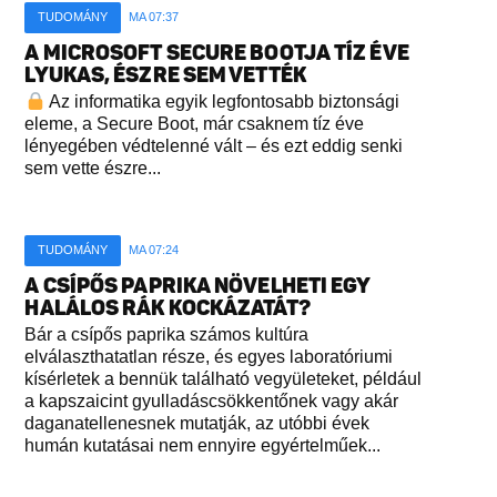
TUDOMÁNY
MA 07:37
A MICROSOFT SECURE BOOTJA TÍZ ÉVE
LYUKAS, ÉSZRE SEM VETTÉK
Az informatika egyik legfontosabb biztonsági
eleme, a Secure Boot, már csaknem tíz éve
lényegében védtelenné vált – és ezt eddig senki
sem vette észre...
TUDOMÁNY
MA 07:24
A CSÍPŐS PAPRIKA NÖVELHETI EGY
HALÁLOS RÁK KOCKÁZATÁT?
Bár a csípős paprika számos kultúra
elválaszthatatlan része, és egyes laboratóriumi
kísérletek a bennük található vegyületeket, például
a kapszaicint gyulladáscsökkentőnek vagy akár
daganatellenesnek mutatják, az utóbbi évek
humán kutatásai nem ennyire egyértelműek...