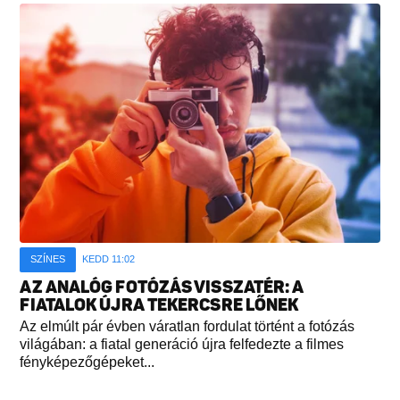
SZÍNES
KEDD 11:02
AZ ANALÓG FOTÓZÁS VISSZATÉR: A
FIATALOK ÚJRA TEKERCSRE LŐNEK
Az elmúlt pár évben váratlan fordulat történt a fotózás
világában: a fiatal generáció újra felfedezte a filmes
fényképezőgépeket...