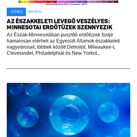
SZÍNES
MA 09:01
AZ ÉSZAKKELETI LEVEGŐ VESZÉLYES:
MINNESOTAI ERDŐTÜZEK SZENNYEZIK
Az Észak-Minnesotában pusztító erdőtüzek füstje
hamarosan elérheti az Egyesült Államok északkeleti
nagyvárosait, többek között Detroitot, Milwaukee-t,
Clevelandet, Philadelphiát és New Yorkot...