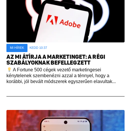
MI HÍREK
KEDD 10:37
AZ MI ÁTÍRJA A MARKETINGET: A RÉGI
SZABÁLYOKNAK BEFELLEGZETT
A Fortune 500 cégek vezető marketingesei
kénytelenek szembenézni azzal a ténnyel, hogy a
korábbi, jól bevált módszerek egyszerűen elavultak...