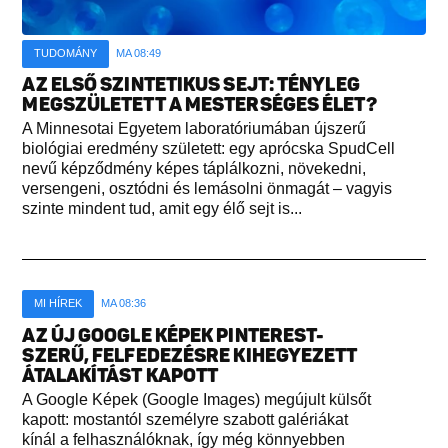
TUDOMÁNY
MA 08:49
AZ ELSŐ SZINTETIKUS SEJT: TÉNYLEG
MEGSZÜLETETT A MESTERSÉGES ÉLET?
A Minnesotai Egyetem laboratóriumában újszerű
biológiai eredmény született: egy aprócska SpudCell
nevű képződmény képes táplálkozni, növekedni,
versengeni, osztódni és lemásolni önmagát – vagyis
szinte mindent tud, amit egy élő sejt is...
MI HÍREK
MA 08:36
AZ ÚJ GOOGLE KÉPEK PINTEREST-
SZERŰ, FELFEDEZÉSRE KIHEGYEZETT
ÁTALAKÍTÁST KAPOTT
A Google Képek (Google Images) megújult külsőt
kapott: mostantól személyre szabott galériákat
kínál a felhasználóknak, így még könnyebben