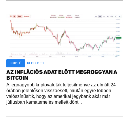
KRIPTÓ
KEDD 11:31
AZ INFLÁCIÓS ADAT ELŐTT MEGROGGYAN A
BITCOIN
A legnagyobb kriptovaluták teljesítménye az elmúlt 24
órában jelentősen visszaesett, miután egyre többen
valószínűsítik, hogy az amerikai jegybank akár már
júliusban kamatemelés mellett dönt...