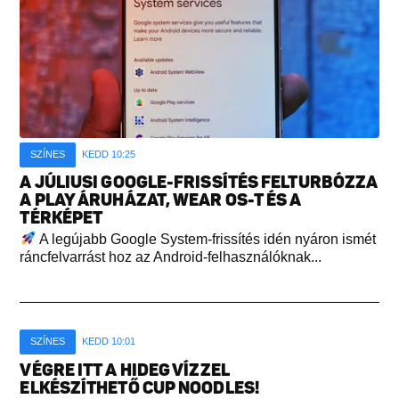
SZÍNES
KEDD 10:25
A JÚLIUSI GOOGLE-FRISSÍTÉS FELTURBÓZZA
A PLAY ÁRUHÁZAT, WEAR OS-T ÉS A
TÉRKÉPET
A legújabb Google System-frissítés idén nyáron ismét
ráncfelvarrást hoz az Android-felhasználóknak...
SZÍNES
KEDD 10:01
VÉGRE ITT A HIDEG VÍZZEL
ELKÉSZÍTHETŐ CUP NOODLES!