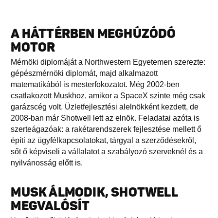
A HÁTTÉRBEN MEGHÚZÓDÓ
MOTOR
Mérnöki diplomáját a Northwestern Egyetemen szerezte:
gépészmérnöki diplomát, majd alkalmazott
matematikából is mesterfokozatot. Még 2002-ben
csatlakozott Muskhoz, amikor a SpaceX szinte még csak
garázscég volt. Üzletfejlesztési alelnökként kezdett, de
2008-ban már Shotwell lett az elnök. Feladatai azóta is
szerteágazóak: a rakétarendszerek fejlesztése mellett ő
építi az ügyfélkapcsolatokat, tárgyal a szerződésekről,
sőt ő képviseli a vállalatot a szabályozó szerveknél és a
nyilvánosság előtt is.
MUSK ÁLMODIK, SHOTWELL
MEGVALÓSÍT