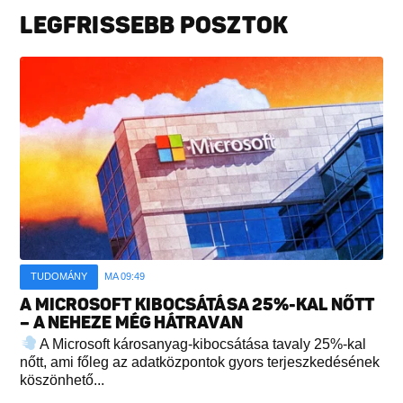
LEGFRISSEBB POSZTOK
TUDOMÁNY
MA 09:49
A MICROSOFT KIBOCSÁTÁSA 25%-KAL NŐTT
– A NEHEZE MÉG HÁTRAVAN
A Microsoft károsanyag-kibocsátása tavaly 25%-kal
nőtt, ami főleg az adatközpontok gyors terjeszkedésének
köszönhető...