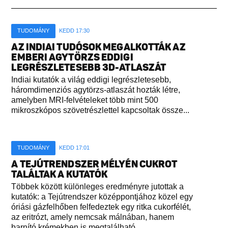
TUDOMÁNY
KEDD 17:30
AZ INDIAI TUDÓSOK MEGALKOTTÁK AZ
EMBERI AGYTÖRZS EDDIGI
LEGRÉSZLETESEBB 3D-ATLASZÁT
Indiai kutatók a világ eddigi legrészletesebb,
háromdimenziós agytörzs-atlaszát hozták létre,
amelyben MRI-felvételeket több mint 500
mikroszkópos szövetrészlettel kapcsoltak össze...
TUDOMÁNY
KEDD 17:01
A TEJÚTRENDSZER MÉLYÉN CUKROT
TALÁLTAK A KUTATÓK
Többek között különleges eredményre jutottak a
kutatók: a Tejútrendszer középpontjához közel egy
óriási gázfelhőben felfedeztek egy ritka cukorfélét,
az eritrózt, amely nemcsak málnában, hanem
barnító krémekben is megtalálható...