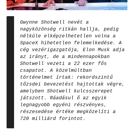
Gwynne Shotwell nevét a
nagyközönség ritkán hallja, pedig
nélküle elképzelhetetlen volna a
SpaceX hihetetlen felemelkedése. A
cég vezérigazgatója, Elon Musk adja
az irányt, de a mindennapokban
Shotwell vezeti a 22 ezer fős
csapatot. A közelmúltban
történelmet írtak: rekordszintű
tőzsdei bevezetést hajtottak végre,
amelyben Shotwell kulcsszerepet
játszott. Ráadásul ő az egyik
legnagyobb egyéni részvényes,
részesedése értéke megközelíti a
720 milliárd forintot.