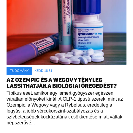
TUDOMÁNY
KEDD 18:31
AZ OZEMPIC ÉS A WEGOVY TÉNYLEG
LASSÍTHATJÁK A BIOLÓGIAI ÖREGEDÉST?
Tipikus eset, amikor egy ismert gyógyszer egészen
váratlan előnyöket kínál. A GLP-1 típusú szerek, mint az
Ozempic, a Wegovy vagy a Rybelsus, eredetileg a
fogyás, a jobb vércukorszint-szabályozás és a
szívbetegségek kockázatának csökkentése miatt váltak
népszerűvé...