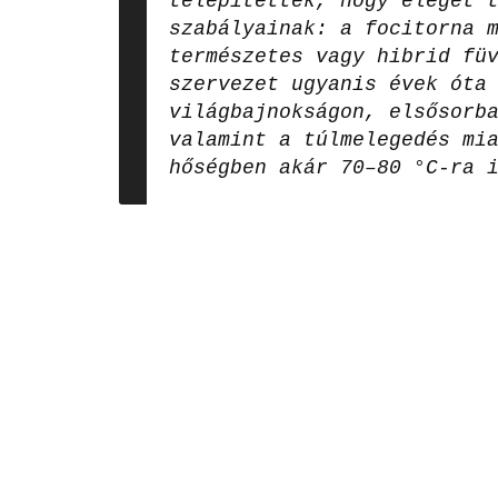
telepítették, hogy eleget 
szabályainak: a focitorna 
természetes vagy hibrid fü
szervezet ugyanis évek óta
világbajnokságon, elsősorb
valamint a túlmelegedés mi
hőségben akár 70–80 °C-ra 