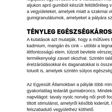
aljukon apró gumiból készült feltöltőréteg 
a vegyületeket, amelyek miatt a szakmai v
gumigranulátumok, amelyeket a pályára sz
TÉNYLEG EGÉSZSÉGKÁROS
A kutatások azt mutatják, hogy a műfüves 
kadmium, mangán és cink – utóbbi a legn
létfontosságú elem, túlzott bevitele vérsz
termékenységi zavart okozhat. Szintén tal
érelzáródásokkal és daganatokkal is össz
toluolt is, amelyek szintén súlyos egészs
Az Egyesült Államokban a pályák több min
gyakorlatilag ledarált gumiabroncs. Minde
napvilágot: tavaly nyolc norvég női profi fo
tiltott stimulánst, amelyről később kiderült,
felszabaduló vegyülethez köthető.