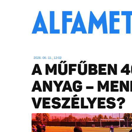
2026. 06. 11., 12:02
A MŰFŰBEN 4
ANYAG – MEN
VESZÉLYES?