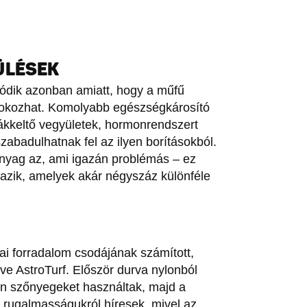
ÜLÉSEK
gódik azonban amiatt, hogy a műfű
okozhat. Komolyabb egészségkárosító
rákkeltő vegyületek, hormonrendszert
badulhatnak fel az ilyen borításokból.
anyag az, ami igazán problémás – ez
mazik, amelyek akár négyszáz különféle
i forradalom csodájának számított,
eve AstroTurf. Először durva nylonból
ilén szőnyegeket használtak, majd a
 rugalmasságukról híresek, mivel az