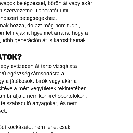
yagok belégzéssel, bőrön át vagy akár
ri szervezetbe. Laboratóriumi
rendszeri betegségekhez,
nak hozzá, de azt még nem tudni,
 felhívják a figyelmet arra is, hogy a
 több generáción át is károsíthatnak.
ATOK?
gy évtizeden át tartó vizsgálata
 távú egészségkárosodásra a
gy a játékosok, bírók vagy akár a
itéve a mért vegyületek tekintetében.
n bírálják: nem konkrét sportolókon,
 felszabaduló anyagokat, és nem
ket.
ódi kockázatot nem lehet csak