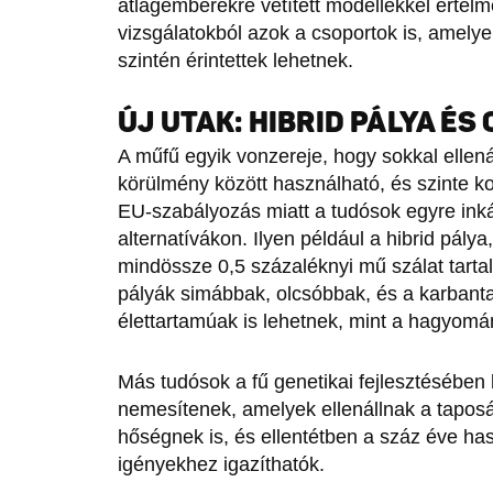
átlagemberekre vetített modellekkel értel
vizsgálatokból azok a csoportok is, amelye
szintén érintettek lehetnek.
ÚJ UTAK: HIBRID PÁLYA ÉS
A műfű egyik vonzereje, hogy sokkal ellenál
körülmény között használható, és szinte kor
EU-szabályozás miatt a tudósok egyre ink
alternatívákon. Ilyen például a hibrid pály
mindössze 0,5 százaléknyi mű szálat tart
pályák simábbak, olcsóbbak, és a karbanta
élettartamúak is lehetnek, mint a hagyom
Más tudósok a fű genetikai fejlesztésében lá
nemesítenek, amelyek ellenállnak a tapos
hőségnek is, és ellentétben a száz éve has
igényekhez igazíthatók.