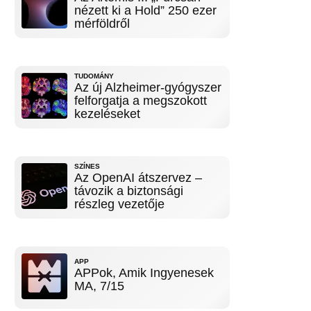
nézett ki a Hold” 250 ezer
mérföldről
TUDOMÁNY
Az új Alzheimer-gyógyszer
felforgatja a megszokott
kezeléseket
SZÍNES
Az OpenAI átszervez –
távozik a biztonsági
részleg vezetője
APP
APPok, Amik Ingyenesek
MA, 7/15