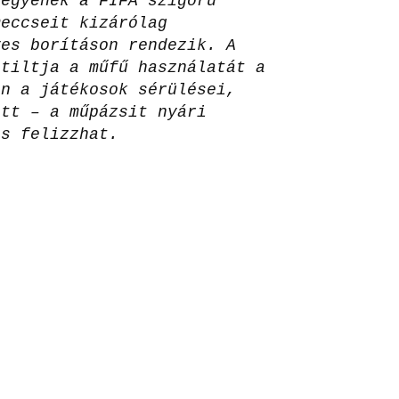
tegyenek a FIFA szigorú
meccseit kizárólag
ves borításon rendezik. A
 tiltja a műfű használatát a
an a játékosok sérülései,
att – a műpázsit nyári
is felizzhat.