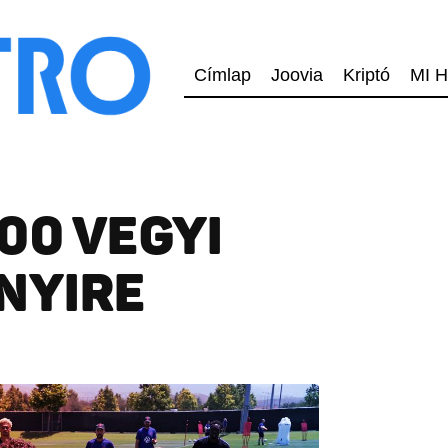
Címlap
Joovia
Kriptó
MI H
00 VEGYI
NYIRE