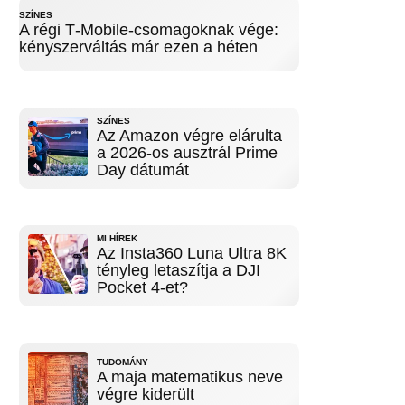
SZÍNES
A régi T‑Mobile-csomagoknak vége:
kényszerváltás már ezen a héten
SZÍNES
Az Amazon végre elárulta
a 2026-os ausztrál Prime
Day dátumát
MI HÍREK
Az Insta360 Luna Ultra 8K
tényleg letaszítja a DJI
Pocket 4-et?
TUDOMÁNY
A maja matematikus neve
végre kiderült