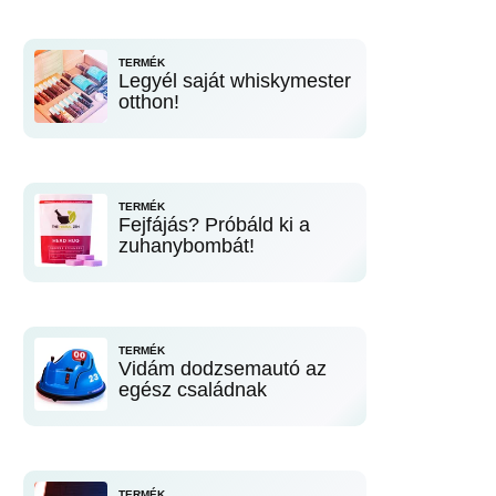
TERMÉK
Legyél saját whiskymester
otthon!
TERMÉK
Fejfájás? Próbáld ki a
zuhanybombát!
TERMÉK
Vidám dodzsemautó az
egész családnak
TERMÉK