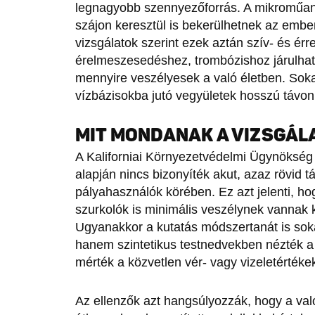
legnagyobb szennyezőforrás. A mikroműan
szájon keresztül is bekerülhetnek az embe
vizsgálatok szerint ezek aztán szív- és ér
érelmeszesedéshez, trombózishoz járulhat
mennyire veszélyesek a való életben. Sokan
vízbázisokba jutó vegyületek hosszú távon,
MIT MONDANAK A VIZSGÁL
A Kaliforniai Környezetvédelmi Ügynökség e
alapján nincs bizonyíték akut, azaz rövid
pályahasználók körében. Ez azt jelenti, ho
szurkolók is minimális veszélynek vannak k
Ugyanakkor a kutatás módszertanát is soka
hanem szintetikus testnedvekben nézték a
mérték a közvetlen vér- vagy vizeletértéke
Az ellenzők azt hangsúlyozzák, hogy a val