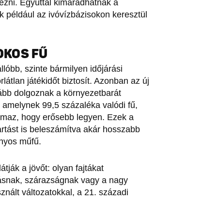
mezni. Egyúttal kimaradhatnak a
k például az ivóvízbázisokon keresztül
 OKOS FŰ
lóbb, szinte bármilyen időjárási
látlan játékidőt biztosít. Azonban az új
ább dolgoznak a környezetbarát
a, amelynek 99,5 százaléka valódi fű,
almaz, hogy erősebb legyen. Ezek a
rtást is beleszámítva akár hosszabb
ányos műfű.
tják a jövőt: olyan fajtákat
ásnak, szárazságnak vagy a nagy
znált változatokkal, a 21. századi