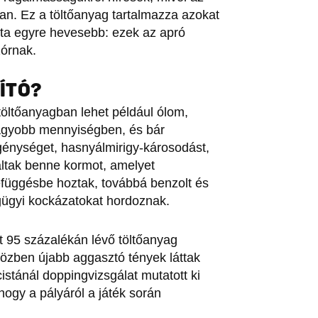
van. Ez a töltőanyag tartalmazza azokat
ita egyre hevesebb: ezek az apró
órnak.
ÍTÓ?
töltőanyagban lehet például ólom,
agyobb mennyiségben, és bár
egénységet, hasnyálmirigy-károsodást,
áltak benne kormot, amelyet
efüggésbe hoztak, továbbá benzolt és
égügyi kockázatokat hordoznak.
t 95 százalékán lévő töltőanyag
közben újabb aggasztó tények láttak
cistánál doppingvizsgálat mutatott ki
 hogy a pályáról a játék során