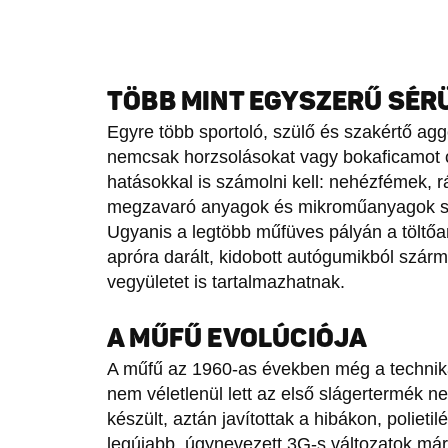
TÖBB MINT EGYSZERŰ SÉR
Egyre több sportoló, szülő és szakértő ag
nemcsak horzsolásokat vagy bokaficamot 
hatásokkal is számolni kell: nehézfémek, 
megzavaró anyagok és mikroműanyagok sza
Ugyanis a legtöbb műfüves pályán a töltő
apróra darált, kidobott autógumikból szár
vegyületet is tartalmazhatnak.
A MŰFŰ EVOLÚCIÓJA
A műfű az 1960-as években még a technika
nem véletlenül lett az első slágertermék n
készült, aztán javítottak a hibákon, poliet
legújabb, úgynevezett 3G-s változatok már