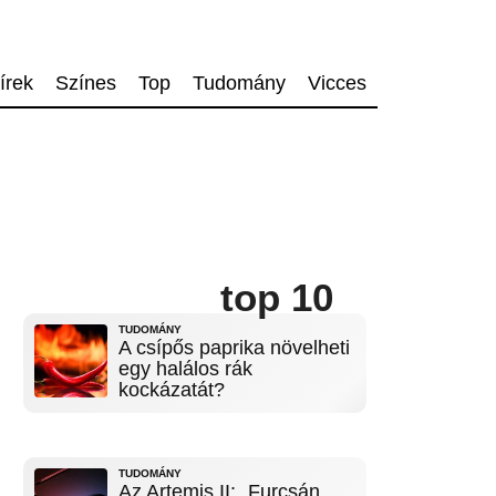
írek
Színes
Top
Tudomány
Vicces
top 10
TUDOMÁNY
A csípős paprika növelheti
egy halálos rák
kockázatát?
TUDOMÁNY
Az Artemis II: „Furcsán