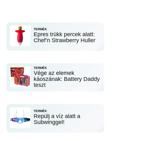
TERMÉK
Epres trükk percek alatt:
Chef’n Strawberry Huller
TERMÉK
Vége az elemek
káoszának: Battery Daddy
teszt
TERMÉK
Repülj a víz alatt a
Subwinggel!