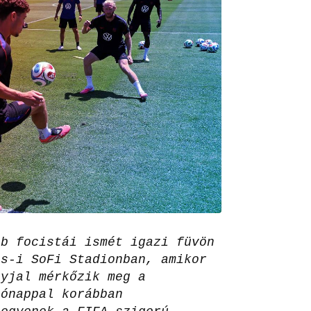
bb focistái ismét igazi füvön
es-i SoFi Stadionban, amikor
ayjal mérkőzik meg a
hónappal korábban