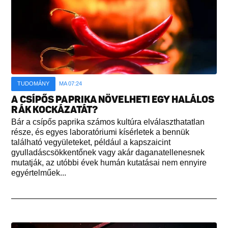
TUDOMÁNY
MA 07:24
A CSÍPŐS PAPRIKA NÖVELHETI EGY HALÁLOS
RÁK KOCKÁZATÁT?
Bár a csípős paprika számos kultúra elválaszthatatlan
része, és egyes laboratóriumi kísérletek a bennük
található vegyületeket, például a kapszaicint
gyulladáscsökkentőnek vagy akár daganatellenesnek
mutatják, az utóbbi évek humán kutatásai nem ennyire
egyértelműek...