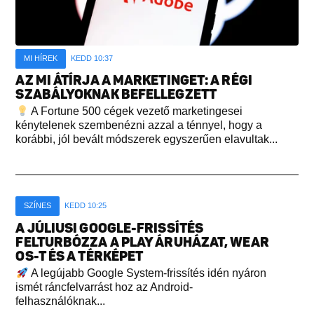
MI HÍREK
KEDD 10:37
AZ MI ÁTÍRJA A MARKETINGET: A RÉGI
SZABÁLYOKNAK BEFELLEGZETT
A Fortune 500 cégek vezető marketingesei
kénytelenek szembenézni azzal a ténnyel, hogy a
korábbi, jól bevált módszerek egyszerűen elavultak...
SZÍNES
KEDD 10:25
A JÚLIUSI GOOGLE-FRISSÍTÉS
FELTURBÓZZA A PLAY ÁRUHÁZAT, WEAR
OS-T ÉS A TÉRKÉPET
A legújabb Google System-frissítés idén nyáron
ismét ráncfelvarrást hoz az Android-
felhasználóknak...