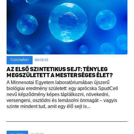
TUDOMÁNY
MA 08:49
AZ ELSŐ SZINTETIKUS SEJT: TÉNYLEG
MEGSZÜLETETT A MESTERSÉGES ÉLET?
A Minnesotai Egyetem laboratóriumában újszerű
biológiai eredmény született: egy aprócska SpudCell
nevű képződmény képes táplálkozni, növekedni,
versengeni, osztódni és lemásolni önmagát – vagyis
szinte mindent tud, amit egy élő sejt is...