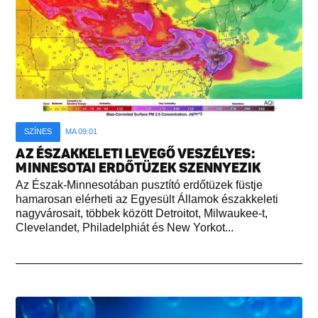
SZÍNES
MA 09:01
AZ ÉSZAKKELETI LEVEGŐ VESZÉLYES:
MINNESOTAI ERDŐTÜZEK SZENNYEZIK
Az Észak-Minnesotában pusztító erdőtüzek füstje
hamarosan elérheti az Egyesült Államok északkeleti
nagyvárosait, többek között Detroitot, Milwaukee-t,
Clevelandet, Philadelphiát és New Yorkot...