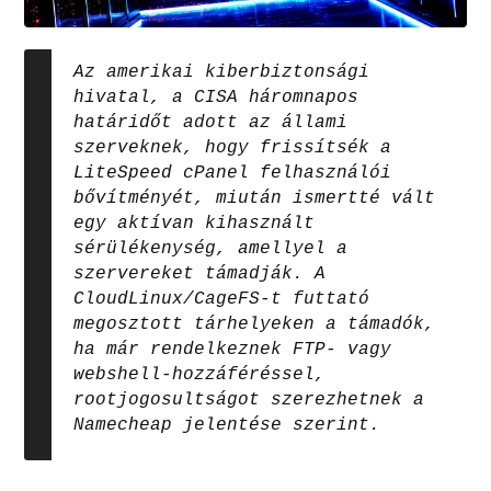
Az amerikai kiberbiztonsági
hivatal, a CISA háromnapos
határidőt adott az állami
szerveknek, hogy frissítsék a
LiteSpeed cPanel felhasználói
bővítményét, miután ismertté vált
egy aktívan kihasznált
sérülékenység, amellyel a
szervereket támadják. A
CloudLinux/CageFS-t futtató
megosztott tárhelyeken a támadók,
ha már rendelkeznek FTP- vagy
webshell-hozzáféréssel,
rootjogosultságot szerezhetnek a
Namecheap jelentése szerint.