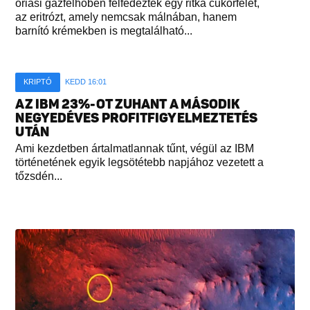
óriási gázfelhőben felfedeztek egy ritka cukorfélét,
az eritrózt, amely nemcsak málnában, hanem
barnító krémekben is megtalálható...
KRIPTÓ
KEDD 16:01
AZ IBM 23%-OT ZUHANT A MÁSODIK
NEGYEDÉVES PROFITFIGYELMEZTETÉS
UTÁN
Ami kezdetben ártalmatlannak tűnt, végül az IBM
történetének egyik legsötétebb napjához vezetett a
tőzsdén...