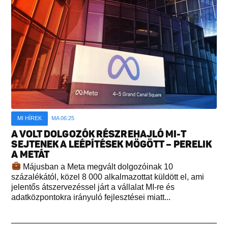
MI HÍREK
MA 06:25
A VOLT DOLGOZÓK RÉSZREHAJLÓ MI-T
SEJTENEK A LEÉPÍTÉSEK MÖGÖTT – PERELIK
A METÁT
Májusban a Meta megvált dolgozóinak 10
százalékától, közel 8 000 alkalmazottat küldött el, ami
jelentős átszervezéssel járt a vállalat MI-re és
adatközpontokra irányuló fejlesztései miatt...