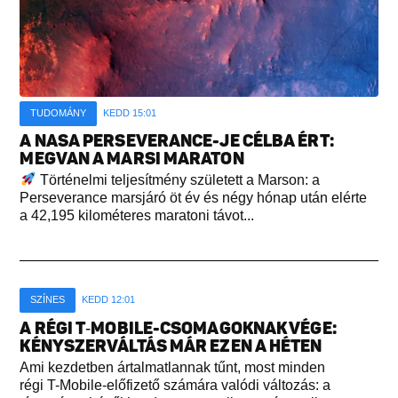
TUDOMÁNY
KEDD 15:01
A NASA PERSEVERANCE-JE CÉLBA ÉRT:
MEGVAN A MARSI MARATON
Történelmi teljesítmény született a Marson: a
Perseverance marsjáró öt év és négy hónap után elérte
a 42,195 kilométeres maratoni távot...
SZÍNES
KEDD 12:01
A RÉGI T‑MOBILE-CSOMAGOKNAK VÉGE:
KÉNYSZERVÁLTÁS MÁR EZEN A HÉTEN
Ami kezdetben ártalmatlannak tűnt, most minden
régi T-Mobile-előfizető számára valódi változás: a