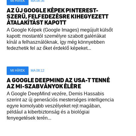
MI HÍREK
MA 08:36
AZ ÚJ GOOGLE KÉPEK PINTEREST-
SZERŰ, FELFEDEZÉSRE KIHEGYEZETT
ÁTALAKÍTÁST KAPOTT
A Google Képek (Google Images) megújult külsőt
kapott: mostantól személyre szabott galériákat
kínál a felhasználóknak, így még könnyebben
fedezhetik fel az őket érdeklő képeket...
MI HÍREK
MA 08:12
A GOOGLE DEEPMIND AZ USA-T TENNÉ
AZ MI-SZABVÁNYOK ÉLÉRE
A Google DeepMind vezére, Demis Hassabis
szerint az új generációs mesterséges intelligencia
egyre komolyabb veszélyeket rejt magában,
például a kiberbiztonság és a biológiai
fenyegetések terén...