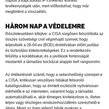
naplóit a kapcsolódó IP-címekhez köthető
tevékenységek után, mert előfordulhat, hogy már
megtörtént a visszaélés.
HÁROM NAP A VÉDELEMRE
Részletesebben kifejtve: a CISA sürgősen felszólította az
összes szövetségi civil végrehajtó szervet, hogy
teljesítsék a 26-04-es (BOD) direktívában előírt javítási
és biztosítási kötelezettségeket. Ez a rendelkezés
felülírta a korábbiakat, és a javítások fontosságát
mostantól a támadási kockázat alapján kell rangsorolni.
Az értékelésnél számít, hogy a sebezhetőség szerepel-e
a CISA, kritikusan veszélyes hibákat felsoroló
katalógusában, hogy az érintett eszközök nyilvánosan
elérhetők-e az interneten, valamint hogy a támadás
automatizálható-e, akár tömeges kivitelezésre is, illetve
teljes vagy részleges rendszerhozzáférés szerezhető-e
általa. Mivel az ilyen jellegű hibák gyakran a