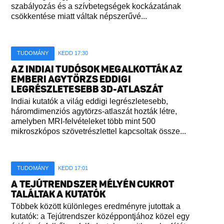
szabályozás és a szívbetegségek kockázatának
csökkentése miatt váltak népszerűvé...
TUDOMÁNY
KEDD 17:30
AZ INDIAI TUDÓSOK MEGALKOTTÁK AZ
EMBERI AGYTÖRZS EDDIGI
LEGRÉSZLETESEBB 3D-ATLASZÁT
Indiai kutatók a világ eddigi legrészletesebb,
háromdimenziós agytörzs-atlaszát hozták létre,
amelyben MRI-felvételeket több mint 500
mikroszkópos szövetrészlettel kapcsoltak össze...
TUDOMÁNY
KEDD 17:01
A TEJÚTRENDSZER MÉLYÉN CUKROT
TALÁLTAK A KUTATÓK
Többek között különleges eredményre jutottak a
kutatók: a Tejútrendszer középpontjához közel egy