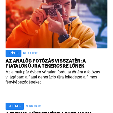
SZÍNES
KEDD 11:02
AZ ANALÓG FOTÓZÁS VISSZATÉR: A
FIATALOK ÚJRA TEKERCSRE LŐNEK
Az elmúlt pár évben váratlan fordulat történt a fotózás
világában: a fiatal generáció újra felfedezte a filmes
fényképezőgépeket...
MI HÍREK
KEDD 10:49