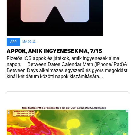
APP
MA 09:11
APPOK, AMIK INGYENESEK MA, 7/15
Fizetős iOS appok és játékok, amik ingyenesek a mai
napon. Between Dates Calendar Math (iPhone/iPad)A
Between Days alkalmazás egyszerű és gyors megoldást
kínál két dátum közötti napok kiszámítására...