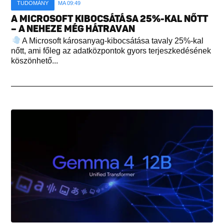
TUDOMÁNY
MA 09:49
A MICROSOFT KIBOCSÁTÁSA 25%-KAL NŐTT
– A NEHEZE MÉG HÁTRAVAN
A Microsoft károsanyag-kibocsátása tavaly 25%-kal
nőtt, ami főleg az adatközpontok gyors terjeszkedésének
köszönhető...