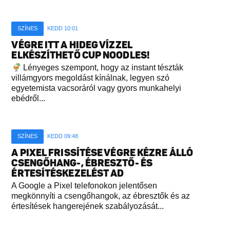
SZÍNES
KEDD 10:01
VÉGRE ITT A HIDEG VÍZZEL
ELKÉSZÍTHETŐ CUP NOODLES!
Lényeges szempont, hogy az instant tészták
villámgyors megoldást kínálnak, legyen szó
egyetemista vacsoráról vagy gyors munkahelyi
ebédről...
SZÍNES
KEDD 09:48
A PIXEL FRISSÍTÉSE VÉGRE KÉZRE ÁLLÓ
CSENGŐHANG-, ÉBRESZTŐ- ÉS
ÉRTESÍTÉSKEZELÉST AD
A Google a Pixel telefonokon jelentősen
megkönnyíti a csengőhangok, az ébresztők és az
értesítések hangerejének szabályozását...