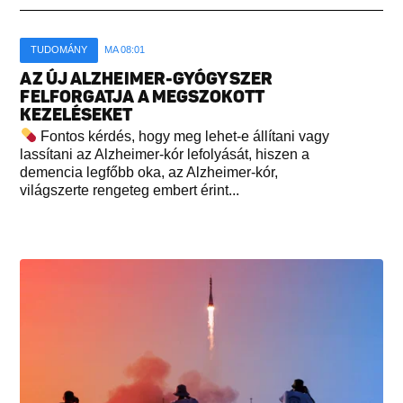
TUDOMÁNY
MA 08:01
AZ ÚJ ALZHEIMER-GYÓGYSZER
FELFORGATJA A MEGSZOKOTT
KEZELÉSEKET
Fontos kérdés, hogy meg lehet-e állítani vagy
lassítani az Alzheimer-kór lefolyását, hiszen a
demencia legfőbb oka, az Alzheimer-kór,
világszerte rengeteg embert érint...