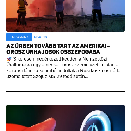
TUDOMÁNY
MA 07:49
AZ ŰRBEN TOVÁBB TART AZ AMERIKAI–
OROSZ ŰRHAJÓSOK ÖSSZEFOGÁSA
Sikeresen megérkezett kedden a Nemzetközi
Űrállomásra egy amerikai–orosz személyzet, miután a
kazahsztáni Bajkonurból indultak a Roszkoszmosz által
üzemeltetett Szojuz MS-29 fedélzetén...