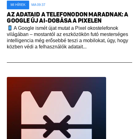
MI HÍREK
MA 09:37
AZ ADATAID A TELEFONODON MARADNAK: A
GOOGLE ÚJ AI-DOBÁSA A PIXELEN
A Google ismét újat mutat a Pixel okostelefonok
világában – mostantól az eszközökön futó mesterséges
intelligencia még erősebbé teszi a mobilokat, úgy, hogy
közben védi a felhasználók adatait...