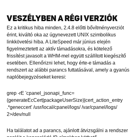
VESZÉLYBEN A RÉGI VERZIÓK
Ez a kritikus hiba minden, 2.4.8 előtti bővítményverziót
érint, kiváltó oka az úgynevezett UNIX szimbolikus
linkkövetési hiba. A LiteSpeed már június elején
figyelmeztetett az aktív támadásokra, és kötelező
frissítést javasolt a WHM-mel együtt szállított kiegészítő
esetében. Ellenőrizni lehet, hogy érte-e támadás a
rendszert az alábbi parancs futtatásával, amely a gyanús
naplóbejegyzéseket keresi:
grep -rE 'cpanel_jsonapi_func=
(generateEcCert|packageUserSize)|cert_action_entry
.*geneccert' /usr/local/cpanel/logs/ /var/cpanel/logs/
2>/dev/null
Ha találatot ad a parancs, ajánlott átvizsgálni a rendszer