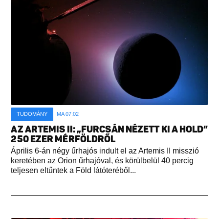
TUDOMÁNY
MA 07:02
AZ ARTEMIS II: „FURCSÁN NÉZETT KI A HOLD”
250 EZER MÉRFÖLDRŐL
Április 6-án négy űrhajós indult el az Artemis II misszió
keretében az Orion űrhajóval, és körülbelül 40 percig
teljesen eltűntek a Föld látóteréből...