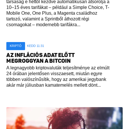
társaság e héttől kezdve automatikusan átsorolja a
10–15 éves tarifákat – például a Simple Choice, T-
Mobile One, One Plus, a Magenta családhoz
tartozó, valamint a Sprintből áthozott régi
csomagokat – modernebb tarifákra...
KRIPTÓ
KEDD 11:31
AZ INFLÁCIÓS ADAT ELŐTT
MEGROGGYAN A BITCOIN
A legnagyobb kriptovaluták teljesítménye az elmúlt
24 órában jelentősen visszaesett, miután egyre
többen valószínűsítik, hogy az amerikai jegybank
akár már júliusban kamatemelés mellett dönt...