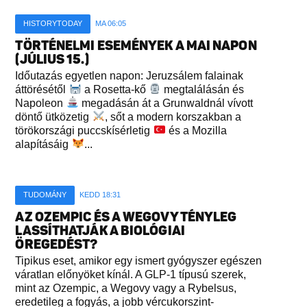
HISTORYTODAY
MA 06:05
TÖRTÉNELMI ESEMÉNYEK A MAI NAPON
(JÚLIUS 15.)
Időutazás egyetlen napon: Jeruzsálem falainak
áttörésétől
a Rosetta-kő
megtalálásán és
Napoleon
megadásán át a Grunwaldnál vívott
döntő ütközetig
, sőt a modern korszakban a
törökországi puccskísérletig
és a Mozilla
alapításáig
...
TUDOMÁNY
KEDD 18:31
AZ OZEMPIC ÉS A WEGOVY TÉNYLEG
LASSÍTHATJÁK A BIOLÓGIAI
ÖREGEDÉST?
Tipikus eset, amikor egy ismert gyógyszer egészen
váratlan előnyöket kínál. A GLP-1 típusú szerek,
mint az Ozempic, a Wegovy vagy a Rybelsus,
eredetileg a fogyás, a jobb vércukorszint-