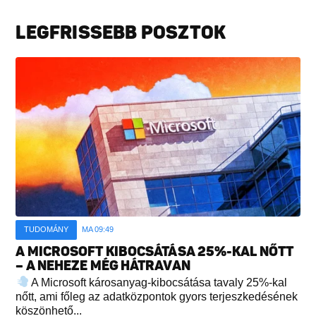
LEGFRISSEBB POSZTOK
TUDOMÁNY
MA 09:49
A MICROSOFT KIBOCSÁTÁSA 25%-KAL NŐTT
– A NEHEZE MÉG HÁTRAVAN
A Microsoft károsanyag-kibocsátása tavaly 25%-kal
nőtt, ami főleg az adatközpontok gyors terjeszkedésének
köszönhető...