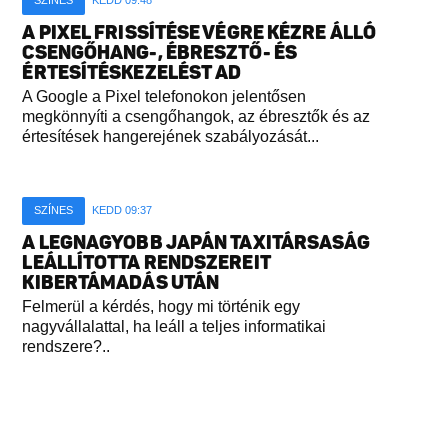
A PIXEL FRISSÍTÉSE VÉGRE KÉZRE ÁLLÓ
CSENGŐHANG-, ÉBRESZTŐ- ÉS
ÉRTESÍTÉSKEZELÉST AD
A Google a Pixel telefonokon jelentősen
megkönnyíti a csengőhangok, az ébresztők és az
értesítések hangerejének szabályozását...
SZÍNES
KEDD 09:37
A LEGNAGYOBB JAPÁN TAXITÁRSASÁG
LEÁLLÍTOTTA RENDSZEREIT
KIBERTÁMADÁS UTÁN
Felmerül a kérdés, hogy mi történik egy
nagyvállalattal, ha leáll a teljes informatikai
rendszere?..