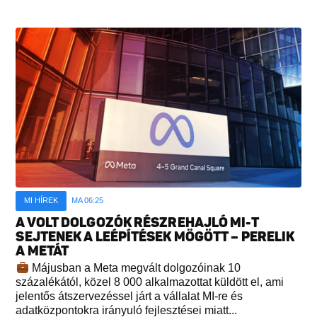
MI HÍREK
MA 06:25
A VOLT DOLGOZÓK RÉSZREHAJLÓ MI-T
SEJTENEK A LEÉPÍTÉSEK MÖGÖTT – PERELIK
A METÁT
Májusban a Meta megvált dolgozóinak 10
százalékától, közel 8 000 alkalmazottat küldött el, ami
jelentős átszervezéssel járt a vállalat MI-re és
adatközpontokra irányuló fejlesztései miatt...