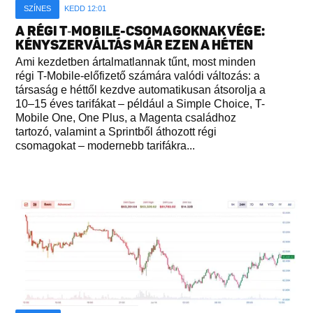
SZÍNES
KEDD 12:01
A RÉGI T‑MOBILE-CSOMAGOKNAK VÉGE:
KÉNYSZERVÁLTÁS MÁR EZEN A HÉTEN
Ami kezdetben ártalmatlannak tűnt, most minden
régi T-Mobile-előfizető számára valódi változás: a
társaság e héttől kezdve automatikusan átsorolja a
10–15 éves tarifákat – például a Simple Choice, T-
Mobile One, One Plus, a Magenta családhoz
tartozó, valamint a Sprintből áthozott régi
csomagokat – modernebb tarifákra...