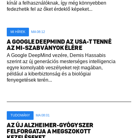
kínál a felhasználóknak, így még könnyebben
fedezhetik fel az őket érdeklő képeket...
MI HÍREK
MA 08:12
A GOOGLE DEEPMIND AZ USA-T TENNÉ
AZ MI-SZABVÁNYOK ÉLÉRE
A Google DeepMind vezére, Demis Hassabis
szerint az új generációs mesterséges intelligencia
egyre komolyabb veszélyeket rejt magában,
például a kiberbiztonság és a biológiai
fenyegetések terén...
TUDOMÁNY
MA 08:01
AZ ÚJ ALZHEIMER-GYÓGYSZER
FELFORGATJA A MEGSZOKOTT
KEZELÉSEKET