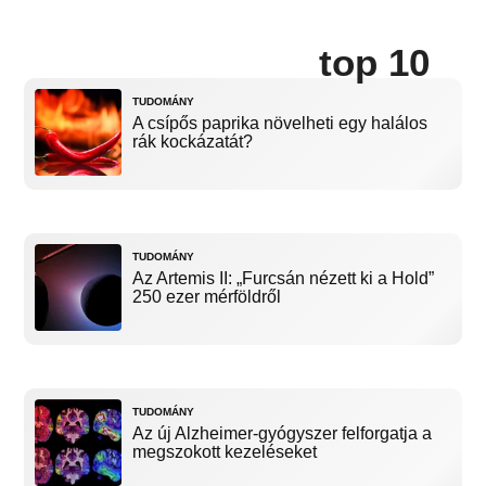
top 10
TUDOMÁNY
A csípős paprika növelheti egy halálos
rák kockázatát?
TUDOMÁNY
Az Artemis II: „Furcsán nézett ki a Hold”
250 ezer mérföldről
TUDOMÁNY
Az új Alzheimer-gyógyszer felforgatja a
megszokott kezeléseket