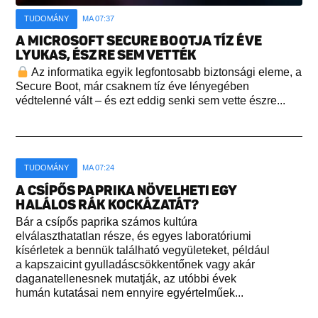
TUDOMÁNY
MA 07:37
A MICROSOFT SECURE BOOTJA TÍZ ÉVE
LYUKAS, ÉSZRE SEM VETTÉK
Az informatika egyik legfontosabb biztonsági eleme, a
Secure Boot, már csaknem tíz éve lényegében
védtelenné vált – és ezt eddig senki sem vette észre...
TUDOMÁNY
MA 07:24
A CSÍPŐS PAPRIKA NÖVELHETI EGY
HALÁLOS RÁK KOCKÁZATÁT?
Bár a csípős paprika számos kultúra
elválaszthatatlan része, és egyes laboratóriumi
kísérletek a bennük található vegyületeket, például
a kapszaicint gyulladáscsökkentőnek vagy akár
daganatellenesnek mutatják, az utóbbi évek
humán kutatásai nem ennyire egyértelműek...