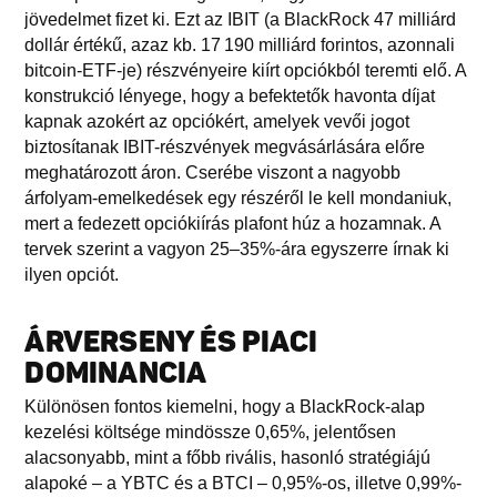
jövedelmet fizet ki. Ezt az IBIT (a BlackRock 47 milliárd
dollár értékű, azaz kb. 17 190 milliárd forintos, azonnali
bitcoin-ETF-je) részvényeire kiírt opciókból teremti elő. A
konstrukció lényege, hogy a befektetők havonta díjat
kapnak azokért az opciókért, amelyek vevői jogot
biztosítanak IBIT-részvények megvásárlására előre
meghatározott áron. Cserébe viszont a nagyobb
árfolyam-emelkedések egy részéről le kell mondaniuk,
mert a fedezett opciókiírás plafont húz a hozamnak. A
tervek szerint a vagyon 25–35%-ára egyszerre írnak ki
ilyen opciót.
ÁRVERSENY ÉS PIACI
DOMINANCIA
Különösen fontos kiemelni, hogy a BlackRock-alap
kezelési költsége mindössze 0,65%, jelentősen
alacsonyabb, mint a főbb rivális, hasonló stratégiájú
alapoké – a YBTC és a BTCI – 0,95%-os, illetve 0,99%-