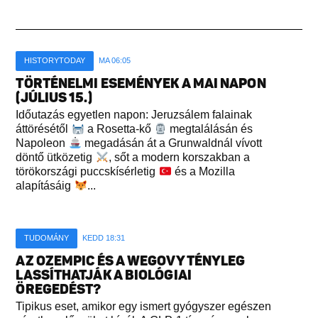
HISTORYTODAY
MA 06:05
TÖRTÉNELMI ESEMÉNYEK A MAI NAPON
(JÚLIUS 15.)
Időutazás egyetlen napon: Jeruzsálem falainak
áttörésétől
a Rosetta-kő
megtalálásán és
Napoleon
megadásán át a Grunwaldnál vívott
döntő ütközetig
, sőt a modern korszakban a
törökországi puccskísérletig
és a Mozilla
alapításáig
...
TUDOMÁNY
KEDD 18:31
AZ OZEMPIC ÉS A WEGOVY TÉNYLEG
LASSÍTHATJÁK A BIOLÓGIAI
ÖREGEDÉST?
Tipikus eset, amikor egy ismert gyógyszer egészen