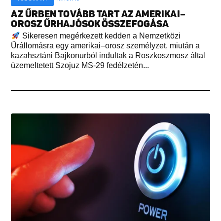
AZ ŰRBEN TOVÁBB TART AZ AMERIKAI–
OROSZ ŰRHAJÓSOK ÖSSZEFOGÁSA
Sikeresen megérkezett kedden a Nemzetközi
Űrállomásra egy amerikai–orosz személyzet, miután a
kazahsztáni Bajkonurból indultak a Roszkoszmosz által
üzemeltetett Szojuz MS-29 fedélzetén...