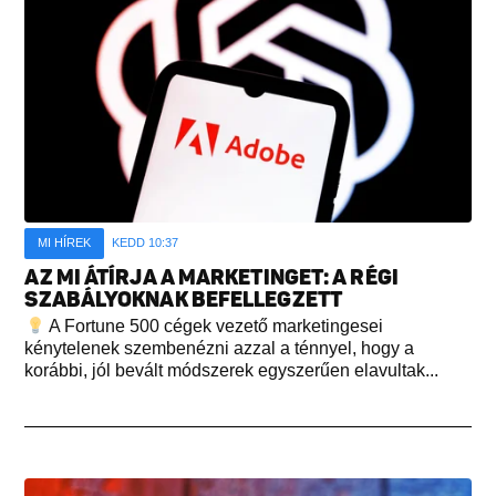
MI HÍREK
KEDD 10:37
AZ MI ÁTÍRJA A MARKETINGET: A RÉGI
SZABÁLYOKNAK BEFELLEGZETT
A Fortune 500 cégek vezető marketingesei
kénytelenek szembenézni azzal a ténnyel, hogy a
korábbi, jól bevált módszerek egyszerűen elavultak...