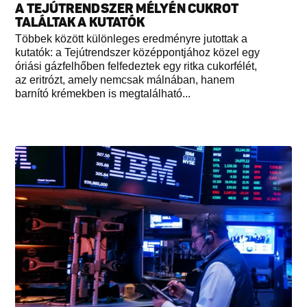
A TEJÚTRENDSZER MÉLYÉN CUKROT
TALÁLTAK A KUTATÓK
Többek között különleges eredményre jutottak a
kutatók: a Tejútrendszer középpontjához közel egy
óriási gázfelhőben felfedeztek egy ritka cukorfélét,
az eritrózt, amely nemcsak málnában, hanem
barnító krémekben is megtalálható...