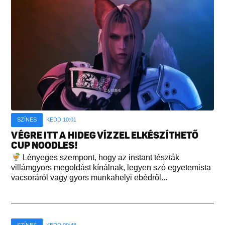
SZÍNES
KEDD 10:01
VÉGRE ITT A HIDEG VÍZZEL ELKÉSZÍTHETŐ
CUP NOODLES!
Lényeges szempont, hogy az instant tészták
villámgyors megoldást kínálnak, legyen szó egyetemista
vacsoráról vagy gyors munkahelyi ebédről...
SZÍNES
KEDD 09:48