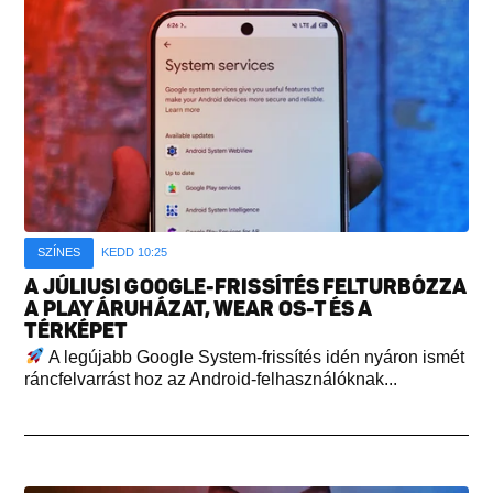
SZÍNES
KEDD 10:25
A JÚLIUSI GOOGLE-FRISSÍTÉS FELTURBÓZZA
A PLAY ÁRUHÁZAT, WEAR OS-T ÉS A
TÉRKÉPET
A legújabb Google System-frissítés idén nyáron ismét
ráncfelvarrást hoz az Android-felhasználóknak...