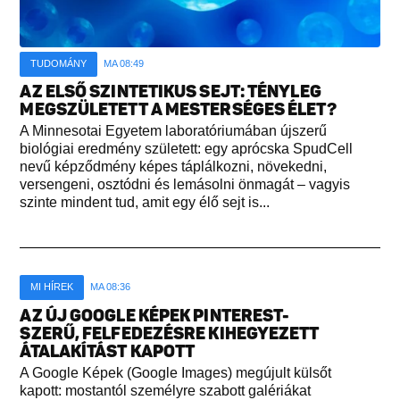
TUDOMÁNY
MA 08:49
AZ ELSŐ SZINTETIKUS SEJT: TÉNYLEG
MEGSZÜLETETT A MESTERSÉGES ÉLET?
A Minnesotai Egyetem laboratóriumában újszerű
biológiai eredmény született: egy aprócska SpudCell
nevű képződmény képes táplálkozni, növekedni,
versengeni, osztódni és lemásolni önmagát – vagyis
szinte mindent tud, amit egy élő sejt is...
MI HÍREK
MA 08:36
AZ ÚJ GOOGLE KÉPEK PINTEREST-
SZERŰ, FELFEDEZÉSRE KIHEGYEZETT
ÁTALAKÍTÁST KAPOTT
A Google Képek (Google Images) megújult külsőt
kapott: mostantól személyre szabott galériákat