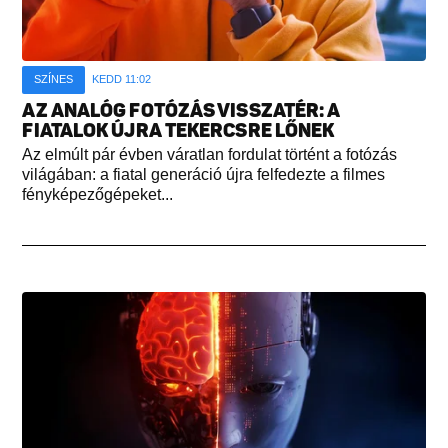
SZÍNES
KEDD 11:02
AZ ANALÓG FOTÓZÁS VISSZATÉR: A
FIATALOK ÚJRA TEKERCSRE LŐNEK
Az elmúlt pár évben váratlan fordulat történt a fotózás
világában: a fiatal generáció újra felfedezte a filmes
fényképezőgépeket...