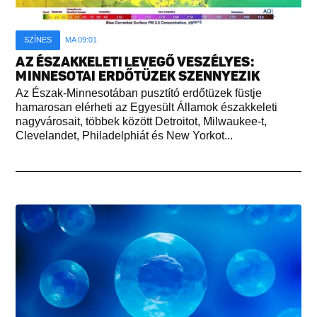
SZÍNES
MA 09:01
AZ ÉSZAKKELETI LEVEGŐ VESZÉLYES:
MINNESOTAI ERDŐTÜZEK SZENNYEZIK
Az Észak-Minnesotában pusztító erdőtüzek füstje
hamarosan elérheti az Egyesült Államok északkeleti
nagyvárosait, többek között Detroitot, Milwaukee-t,
Clevelandet, Philadelphiát és New Yorkot...