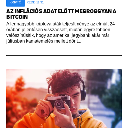
KRIPTÓ
KEDD 11:31
AZ INFLÁCIÓS ADAT ELŐTT MEGROGGYAN A
BITCOIN
A legnagyobb kriptovaluták teljesítménye az elmúlt 24
órában jelentősen visszaesett, miután egyre többen
valószínűsítik, hogy az amerikai jegybank akár már
júliusban kamatemelés mellett dönt...