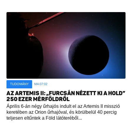
TUDOMÁNY
MA 07:02
AZ ARTEMIS II: „FURCSÁN NÉZETT KI A HOLD”
250 EZER MÉRFÖLDRŐL
Április 6-án négy űrhajós indult el az Artemis II misszió
keretében az Orion űrhajóval, és körülbelül 40 percig
teljesen eltűntek a Föld látóteréből...