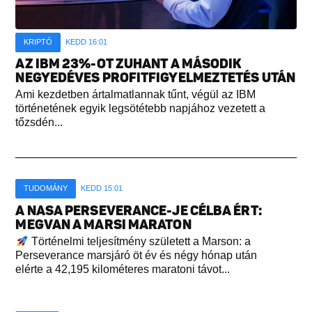
KRIPTÓ
KEDD 16:01
AZ IBM 23%-OT ZUHANT A MÁSODIK
NEGYEDÉVES PROFITFIGYELMEZTETÉS UTÁN
Ami kezdetben ártalmatlannak tűnt, végül az IBM
történetének egyik legsötétebb napjához vezetett a
tőzsdén...
TUDOMÁNY
KEDD 15:01
A NASA PERSEVERANCE-JE CÉLBA ÉRT:
MEGVAN A MARSI MARATON
Történelmi teljesítmény született a Marson: a
Perseverance marsjáró öt év és négy hónap után
elérte a 42,195 kilométeres maratoni távot...