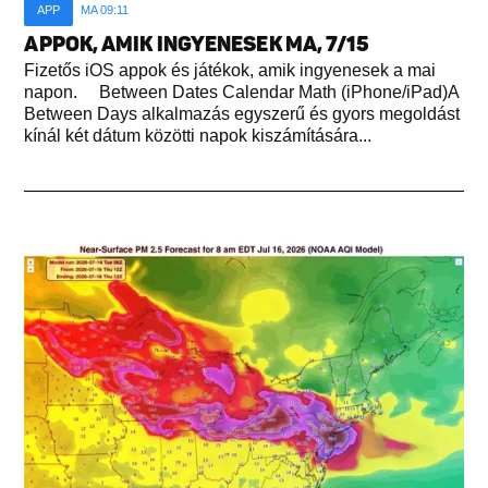
APP
MA 09:11
APPOK, AMIK INGYENESEK MA, 7/15
Fizetős iOS appok és játékok, amik ingyenesek a mai
napon. Between Dates Calendar Math (iPhone/iPad)A
Between Days alkalmazás egyszerű és gyors megoldást
kínál két dátum közötti napok kiszámítására...