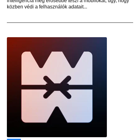
intelligencia még erősebbé teszi a mobilokat, úgy, hogy
közben védi a felhasználók adatait...