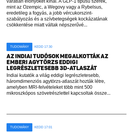
váratlan előnyöket kínál. A GLP-1 típusú szerek,
mint az Ozempic, a Wegovy vagy a Rybelsus,
eredetileg a fogyás, a jobb vércukorszint-
szabályozás és a szívbetegségek kockázatának
csökkentése miatt váltak népszerűvé...
TUDOMÁNY
KEDD 17:30
AZ INDIAI TUDÓSOK MEGALKOTTÁK AZ
EMBERI AGYTÖRZS EDDIGI
LEGRÉSZLETESEBB 3D-ATLASZÁT
Indiai kutatók a világ eddigi legrészletesebb,
háromdimenziós agytörzs-atlaszát hozták létre,
amelyben MRI-felvételeket több mint 500
mikroszkópos szövetrészlettel kapcsoltak össze...
TUDOMÁNY
KEDD 17:01