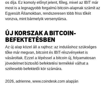
os díja. Ez komoly előnyt jelent, főleg, mivel az IBIT már
most is a legnagyobb forgalmú bitcoin-alapnak számít az
Egyesült Államokban, rendszeresen több friss tőkét
vonzva, mint bármelyik versenytársa.
ÚJ KORSZAK A BITCOIN-
BEFEKTETÉSBEN
Az új alap közel áll a rajthoz: az induláshoz szükséges
tőke már megvan, bitcoint és IBIT-részvényeket is
vásároltak. Ezzel a lépéssel a bitcoin új, folyamatosan
jövedelmet biztosító befektetési termékké válhat a
szélesebb befektetői kör számára.
2026, adrienne, www.coindesk.com alapján