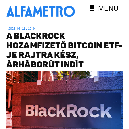
MENU
2026. 06. 11., 12:34
A BLACKROCK
HOZAMFIZETŐ BITCOIN ETF-
JE RAJTRA KÉSZ,
ÁRHÁBORÚT INDÍT