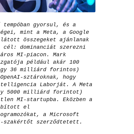
ő tempóban gyorsul, és a
cégei, mint a Meta, a Google
 látott összegeket ajánlanak
A cél: dominanciát szerezni
láros MI-piacon. Mark
azgatója például akár 100
egy 36 milliárd forintos)
 OpenAI-sztároknak, hogy
ntelligencia Laborját. A Meta
gy 5000 milliárd forintot)
etlen MI-startupba. Eközben a
ábított el
rogramozókat, a Microsoft
I-szakértőt szerződtetett.