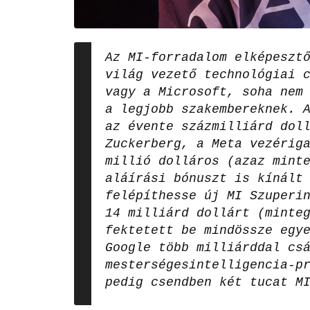
Az MI-forradalom elképeszt
világ vezető technológiai 
vagy a Microsoft, soha nem
a legjobb szakembereknek. 
az évente százmilliárd dol
Zuckerberg, a Meta vezérig
millió dolláros (azaz mint
aláírási bónuszt is kínált
felépíthesse új MI Szuperi
14 milliárd dollárt (minte
fektetett be mindössze egy
Google több milliárddal cs
mesterségesintelligencia-p
pedig csendben két tucat M