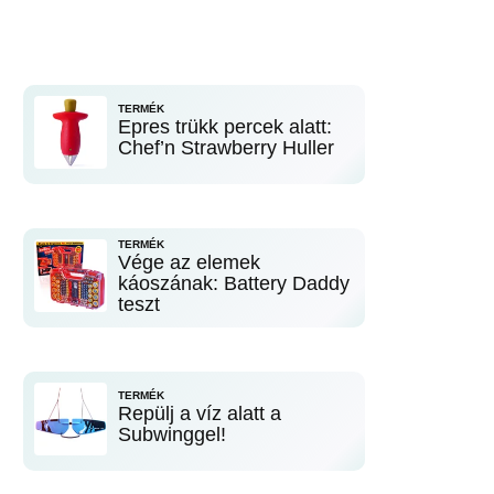
TERMÉK
Epres trükk percek alatt:
Chef’n Strawberry Huller
TERMÉK
Vége az elemek
káoszának: Battery Daddy
teszt
TERMÉK
Repülj a víz alatt a
Subwinggel!