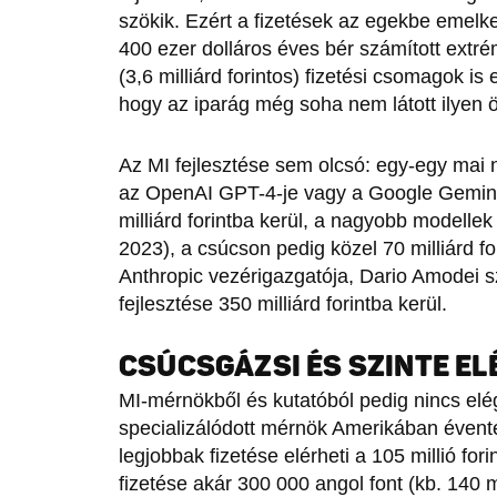
szökik. Ezért a fizetések az egekbe emelk
400 ezer dolláros éves bér számított extré
(3,6 milliárd forintos) fizetési csomagok is
hogy az iparág még soha nem látott ilyen 
Az MI fejlesztése sem olcsó: egy-egy mai n
az OpenAI GPT-4-je vagy a Google Gemini 
milliárd forintba kerül, a nagyobb modellek
2023), a csúcson pedig közel 70 milliárd fo
Anthropic vezérigazgatója, Dario Amodei s
fejlesztése 350 milliárd forintba kerül.
CSÚCSGÁZSI ÉS SZINTE E
MI-mérnökből és kutatóból pedig nincs elé
specializálódott mérnök Amerikában évente 
legjobbak fizetése elérheti a 105 millió fo
fizetése akár 300 000 angol font (kb. 140 mil