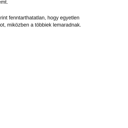
emt.
erint fenntarthatatlan, hogy egyetlen
acot, miközben a többiek lemaradnak.