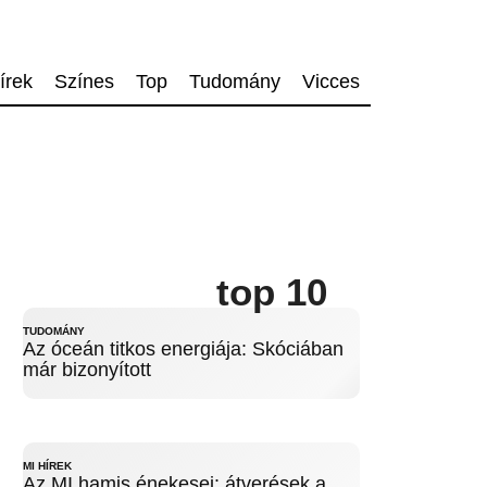
írek
Színes
Top
Tudomány
Vicces
top 10
TUDOMÁNY
Az óceán titkos energiája: Skóciában
már bizonyított
MI HÍREK
Az MI hamis énekesei: átverések a