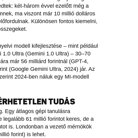
edtek: két-három évvel ezelőtt még a
mnek, ma viszont már 10 millió dolláros
 előfordulnak. Különösen fontos kiemelni,
összegeket.
yelvi modell kifejlesztése – mint például
1.0 Ultra (Gemini 1.0 Ultra) – 30–70
 ára már 56 milliárd forintnál (GPT-4,
rint (Google Gemini Ultra, 2024) jár. Az
zerint 2024-ben náluk egy MI-modell
LÉRHETETLEN TUDÁS
g. Egy átlagos gépi tanulásra
legalább 61 millió forintot keres, de a
rintot is. Londonban a vezető mérnökök
lió forint) is lehet.