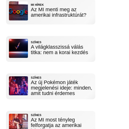
MI HÍREK
Az MI menti meg az
amerikai infrastruktúrát?
SZÍNES
A világklasszissá válás
titka: nem a korai kezdés
SZÍNES
Az új Pokémon játék
megjelenési ideje: minden,
amit tudni érdemes
SZÍNES
Az MI most tényleg
felforgatja az amerikai