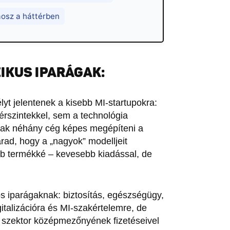
áosz a háttérben
IKUS IPARÁGAK:
lyt jelentenek a kisebb MI-startupokra:
érszintekkel, sem a technológia
 csak néhány cég képes megépíteni a
rad, hogy a „nagyok” modelljeit
bb termékké – kevesebb kiadással, de
 iparágaknak: biztosítás, egészségügy,
gitalizációra és MI-szakértelemre, de
a szektor középmezőnyének fizetéseivel