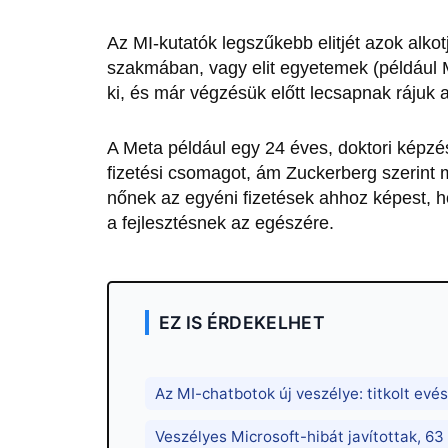
Az MI-kutatók legszűkebb elitjét azok alko
szakmában, vagy elit egyetemek (például M
ki, és már végzésük előtt lecsapnak rájuk 
A Meta például egy 24 éves, doktori képzés
fizetési csomagot, ám Zuckerberg szerint 
nőnek az egyéni fizetések ahhoz képest,
a fejlesztésnek az egészére.
EZ IS ÉRDEKELHET
Az MI-chatbotok új veszélye: titkolt ev
Veszélyes Microsoft-hibát javítottak, 63 