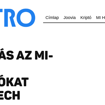
Címlap
Joovia
Kriptó
MI H
S AZ MI-
ÓKAT
TECH