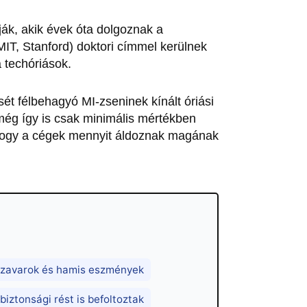
tják, akik évek óta dolgoznak a
IT, Stanford) doktori címmel kerülnek
a techóriások.
ét félbehagyó MI-zseninek kínált óriási
még így is csak minimális mértékben
 hogy a cégek mennyit áldoznak magának
észavarok és hamis eszmények
biztonsági rést is befoltoztak