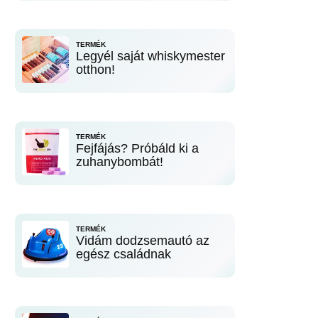
TERMÉK
Legyél saját whiskymester
otthon!
TERMÉK
Fejfájás? Próbáld ki a
zuhanybombát!
TERMÉK
Vidám dodzsemautó az
egész családnak