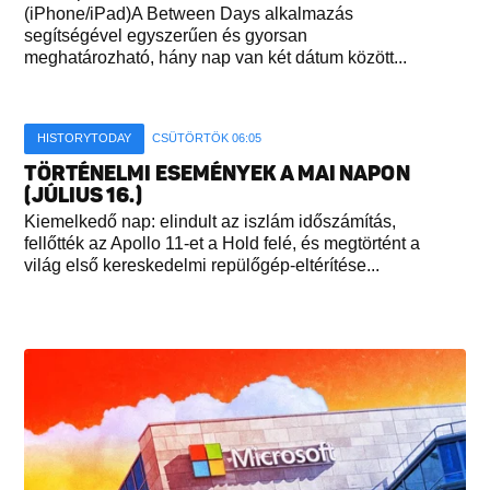
(iPhone/iPad)A Between Days alkalmazás
segítségével egyszerűen és gyorsan
meghatározható, hány nap van két dátum között...
HISTORYTODAY
CSÜTÖRTÖK 06:05
TÖRTÉNELMI ESEMÉNYEK A MAI NAPON
(JÚLIUS 16.)
Kiemelkedő nap: elindult az iszlám időszámítás,
fellőtték az Apollo 11-et a Hold felé, és megtörtént a
világ első kereskedelmi repülőgép-eltérítése...