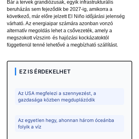
Bár a tervek grandiózusak, egyik infrastrukturális
beruházás sem fejeződik be 2027-ig, amikorra a
következő, már előre jelzett El Niño időjárási jelenség
várható. Az energiaipar számára azonban vonzó
alternatív megoldás lehet a csővezeték, amely a
megszokott vízszint- és hajózási kockázatoktól
függetlenül tenné lehetővé a megbízható szállítást.
EZ IS ÉRDEKELHET
Az USA megfelezi a szennyezést, a
gazdasága közben megduplázódik
Az egyetlen hegy, ahonnan három óceánba
folyik a víz