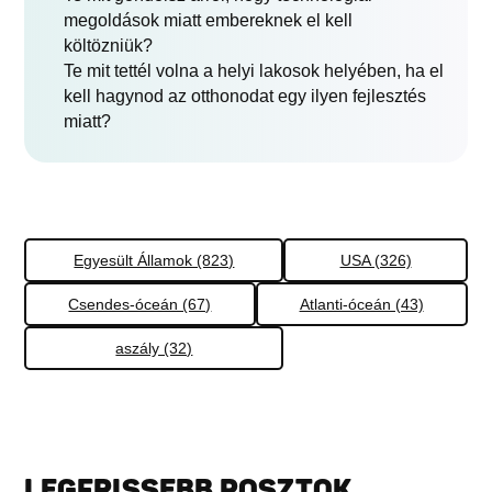
megoldások miatt embereknek el kell
költözniük?
Te mit tettél volna a helyi lakosok helyében, ha el
kell hagynod az otthonodat egy ilyen fejlesztés
miatt?
Egyesült Államok (823)
USA (326)
Csendes-óceán (67)
Atlanti-óceán (43)
aszály (32)
LEGFRISSEBB POSZTOK