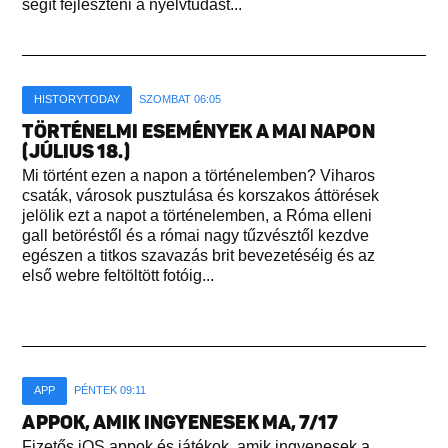
segít fejleszteni a nyelvtudást...
HISTORYTODAY
SZOMBAT 06:05
TÖRTÉNELMI ESEMÉNYEK A MAI NAPON
(JÚLIUS 18.)
Mi történt ezen a napon a történelemben? Viharos
csaták, városok pusztulása és korszakos áttörések
jelölik ezt a napot a történelemben, a Róma elleni
gall betöréstől és a római nagy tűzvésztől kezdve
egészen a titkos szavazás brit bevezetéséig és az
első webre feltöltött fotóig...
APP
PÉNTEK 09:11
APPOK, AMIK INGYENESEK MA, 7/17
Fizetős iOS appok és játékok, amik ingyenesek a