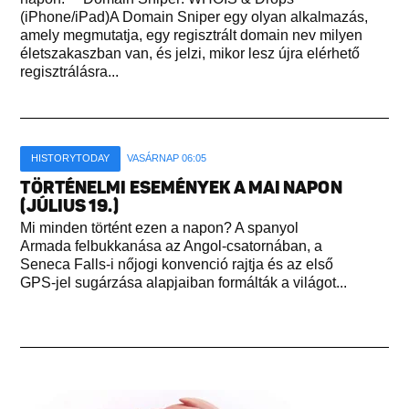
(iPhone/iPad)A Domain Sniper egy olyan alkalmazás,
amely megmutatja, egy regisztrált domain nev milyen
életszakaszban van, és jelzi, mikor lesz újra elérhető
regisztrálásra...
HISTORYTODAY
VASÁRNAP 06:05
TÖRTÉNELMI ESEMÉNYEK A MAI NAPON
(JÚLIUS 19.)
Mi minden történt ezen a napon? A spanyol
Armada felbukkanása az Angol-csatornában, a
Seneca Falls-i nőjogi konvenció rajtja és az első
GPS-jel sugárzása alapjaiban formálták a világot...