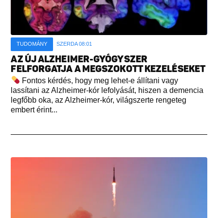
TUDOMÁNY
SZERDA 08:01
AZ ÚJ ALZHEIMER-GYÓGYSZER
FELFORGATJA A MEGSZOKOTT KEZELÉSEKET
Fontos kérdés, hogy meg lehet-e állítani vagy
lassítani az Alzheimer-kór lefolyását, hiszen a demencia
legfőbb oka, az Alzheimer-kór, világszerte rengeteg
embert érint...