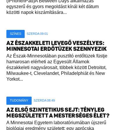
(iPhone/iPad)A Between Days alkalmazás
egyszerű és gyors megoldást kínál két dátum
közötti napok kiszámítására...
SZÍNES
SZERDA 09:01
AZ ÉSZAKKELETI LEVEGŐ VESZÉLYES:
MINNESOTAI ERDŐTÜZEK SZENNYEZIK
Az Észak-Minnesotában pusztító erdőtüzek füstje
hamarosan elérheti az Egyesült Államok
északkeleti nagyvárosait, többek között Detroitot,
Milwaukee-t, Clevelandet, Philadelphiát és New
Yorkot...
TUDOMÁNY
SZERDA 08:49
AZ ELSŐ SZINTETIKUS SEJT: TÉNYLEG
MEGSZÜLETETT A MESTERSÉGES ÉLET?
A Minnesotai Egyetem laboratóriumában újszerű
biológiai eredmény született: egy aprócska