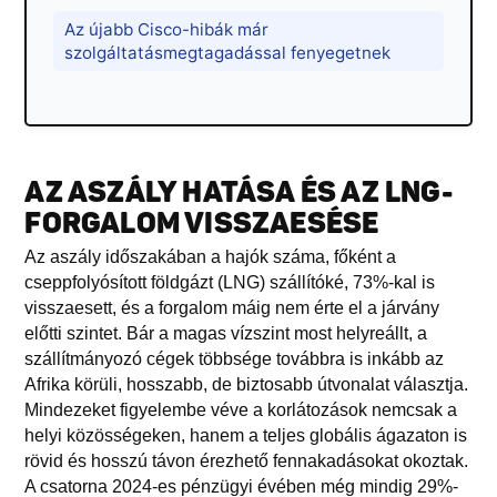
Az újabb Cisco-hibák már
szolgáltatásmegtagadással fenyegetnek
AZ ASZÁLY HATÁSA ÉS AZ LNG-
FORGALOM VISSZAESÉSE
Az aszály időszakában a hajók száma, főként a
cseppfolyósított földgázt (LNG) szállítóké, 73%-kal is
visszaesett, és a forgalom máig nem érte el a járvány
előtti szintet. Bár a magas vízszint most helyreállt, a
szállítmányozó cégek többsége továbbra is inkább az
Afrika körüli, hosszabb, de biztosabb útvonalat választja.
Mindezeket figyelembe véve a korlátozások nemcsak a
helyi közösségeken, hanem a teljes globális ágazaton is
rövid és hosszú távon érezhető fennakadásokat okoztak.
A csatorna 2024-es pénzügyi évében még mindig 29%-