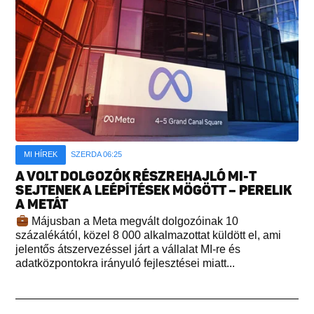
MI HÍREK
SZERDA 06:25
A VOLT DOLGOZÓK RÉSZREHAJLÓ MI-T
SEJTENEK A LEÉPÍTÉSEK MÖGÖTT – PERELIK
A METÁT
Májusban a Meta megvált dolgozóinak 10
százalékától, közel 8 000 alkalmazottat küldött el, ami
jelentős átszervezéssel járt a vállalat MI-re és
adatközpontokra irányuló fejlesztései miatt...