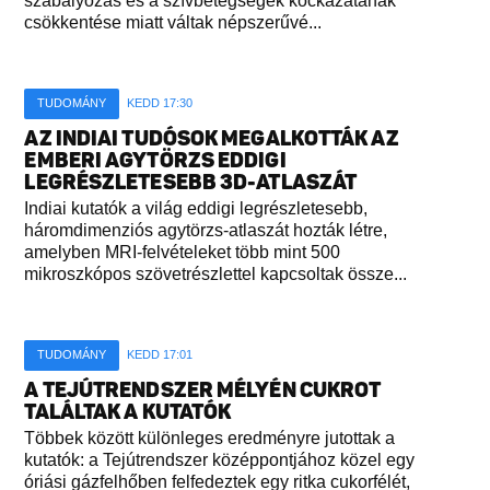
szabályozás és a szívbetegségek kockázatának
csökkentése miatt váltak népszerűvé...
TUDOMÁNY
KEDD 17:30
AZ INDIAI TUDÓSOK MEGALKOTTÁK AZ
EMBERI AGYTÖRZS EDDIGI
LEGRÉSZLETESEBB 3D-ATLASZÁT
Indiai kutatók a világ eddigi legrészletesebb,
háromdimenziós agytörzs-atlaszát hozták létre,
amelyben MRI-felvételeket több mint 500
mikroszkópos szövetrészlettel kapcsoltak össze...
TUDOMÁNY
KEDD 17:01
A TEJÚTRENDSZER MÉLYÉN CUKROT
TALÁLTAK A KUTATÓK
Többek között különleges eredményre jutottak a
kutatók: a Tejútrendszer középpontjához közel egy
óriási gázfelhőben felfedeztek egy ritka cukorfélét,