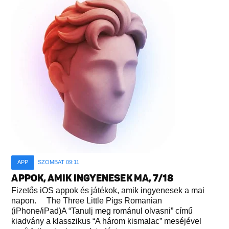
APP
SZOMBAT 09:11
APPOK, AMIK INGYENESEK MA, 7/18
Fizetős iOS appok és játékok, amik ingyenesek a mai
napon. The Three Little Pigs Romanian
(iPhone/iPad)A “Tanulj meg románul olvasni” című
kiadvány a klasszikus “A három kismalac” meséjével