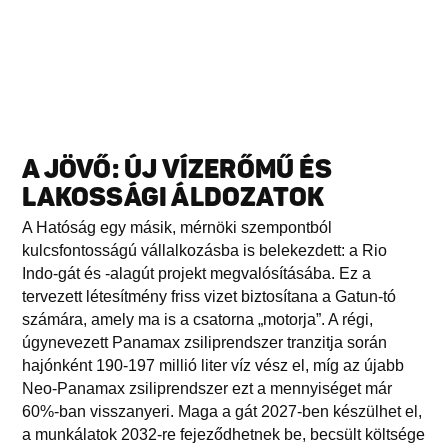
A JÖVŐ: ÚJ VÍZERŐMŰ ÉS
LAKOSSÁGI ÁLDOZATOK
A Hatóság egy másik, mérnöki szempontból
kulcsfontosságú vállalkozásba is belekezdett: a Rio
Indo-gát és -alagút projekt megvalósításába. Ez a
tervezett létesítmény friss vizet biztosítana a Gatun-tó
számára, amely ma is a csatorna „motorja”. A régi,
úgynevezett Panamax zsiliprendszer tranzitja során
hajónként 190-197 millió liter víz vész el, míg az újabb
Neo-Panamax zsiliprendszer ezt a mennyiséget már
60%-ban visszanyeri. Maga a gát 2027-ben készülhet el,
a munkálatok 2032-re fejeződhetnek be, becsült költsége