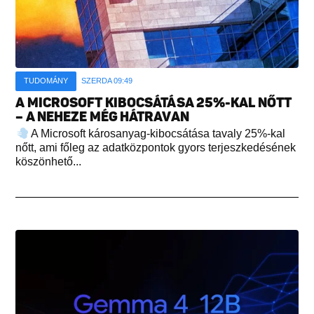
TUDOMÁNY
SZERDA 09:49
A MICROSOFT KIBOCSÁTÁSA 25%-KAL NŐTT
– A NEHEZE MÉG HÁTRAVAN
A Microsoft károsanyag-kibocsátása tavaly 25%-kal
nőtt, ami főleg az adatközpontok gyors terjeszkedésének
köszönhető...