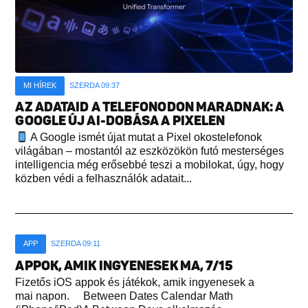
MI HÍREK
SZERDA 09:37
AZ ADATAID A TELEFONODON MARADNAK: A
GOOGLE ÚJ AI-DOBÁSA A PIXELEN
A Google ismét újat mutat a Pixel okostelefonok
világában – mostantól az eszközökön futó mesterséges
intelligencia még erősebbé teszi a mobilokat, úgy, hogy
közben védi a felhasználók adatait...
APP
SZERDA 09:11
APPOK, AMIK INGYENESEK MA, 7/15
Fizetős iOS appok és játékok, amik ingyenesek a
mai napon. Between Dates Calendar Math