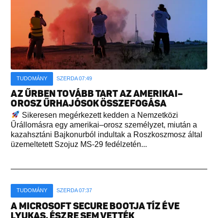
TUDOMÁNY
SZERDA 07:49
AZ ŰRBEN TOVÁBB TART AZ AMERIKAI–
OROSZ ŰRHAJÓSOK ÖSSZEFOGÁSA
Sikeresen megérkezett kedden a Nemzetközi
Űrállomásra egy amerikai–orosz személyzet, miután a
kazahsztáni Bajkonurból indultak a Roszkoszmosz által
üzemeltetett Szojuz MS-29 fedélzetén...
TUDOMÁNY
SZERDA 07:37
A MICROSOFT SECURE BOOTJA TÍZ ÉVE
LYUKAS, ÉSZRE SEM VETTÉK