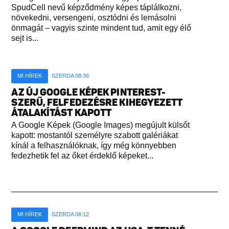
SpudCell nevű képződmény képes táplálkozni,
növekedni, versengeni, osztódni és lemásolni
önmagát – vagyis szinte mindent tud, amit egy élő
sejt is...
MI HÍREK
SZERDA 08:36
AZ ÚJ GOOGLE KÉPEK PINTEREST-
SZERŰ, FELFEDEZÉSRE KIHEGYEZETT
ÁTALAKÍTÁST KAPOTT
A Google Képek (Google Images) megújult külsőt
kapott: mostantól személyre szabott galériákat
kínál a felhasználóknak, így még könnyebben
fedezhetik fel az őket érdeklő képeket...
MI HÍREK
SZERDA 08:12