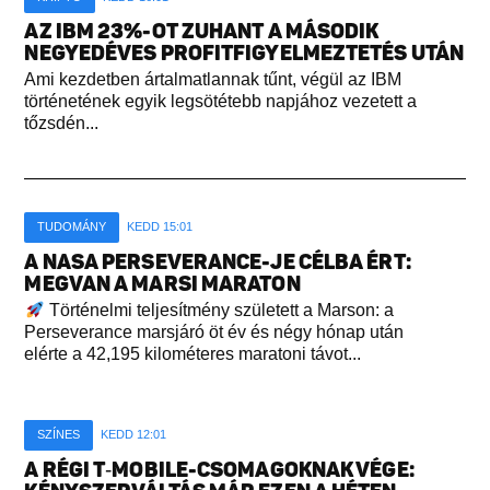
AZ IBM 23%-OT ZUHANT A MÁSODIK
NEGYEDÉVES PROFITFIGYELMEZTETÉS UTÁN
Ami kezdetben ártalmatlannak tűnt, végül az IBM
történetének egyik legsötétebb napjához vezetett a
tőzsdén...
TUDOMÁNY
KEDD 15:01
A NASA PERSEVERANCE-JE CÉLBA ÉRT:
MEGVAN A MARSI MARATON
Történelmi teljesítmény született a Marson: a
Perseverance marsjáró öt év és négy hónap után
elérte a 42,195 kilométeres maratoni távot...
SZÍNES
KEDD 12:01
A RÉGI T‑MOBILE-CSOMAGOKNAK VÉGE: