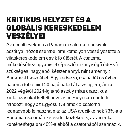
KRITIKUS HELYZET ÉS A
GLOBÁLIS KERESKEDELEM
VESZÉLYEI
Az elmúlt években a Panama-csatorna rendkívüli
aszállyal nézett szembe, ami komolyan veszélyeztette a
világkereskedelem egyik fő ütőerét. A csatorna
működéséhez ugyanis elképesztő mennyiségű édesvíz
szükséges, nagyjából kétszer annyi, mint amennyit
Budapest használ el. Egy kedvező, csapadékos évben
naponta több mint 50 hajó halad át a zsilipjein, ám a
2022 végétől 2024-ig tartó aszály miatt drasztikus
korlátozásokat kellett bevezetni. Súlyosan érintette
mindezt, hogy az Egyesült Államok a csatorna
legnagyobb felhasználója: az USA árucikkeinek 73%-a a
Panama-csatornán keresztül közlekedik, az amerikai
konténerforgalom 40%-a ebből a csatornából származik,