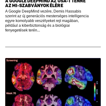
A GOOGLE DEEPMIND AZ USA-T TENNÉ
AZ MI-SZABVÁNYOK ÉLÉRE
A Google DeepMind vezére, Demis Hassabis
szerint az új generációs mesterséges intelligencia
egyre komolyabb veszélyeket rejt magában,
például a kiberbiztonság és a biológiai
fenyegetések terén...