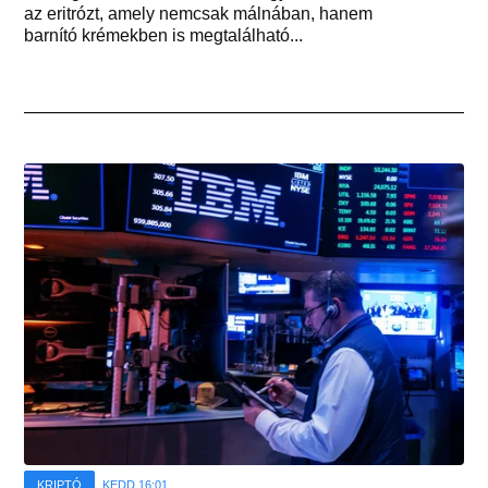
az eritrózt, amely nemcsak málnában, hanem
barnító krémekben is megtalálható...
KRIPTÓ
KEDD 16:01