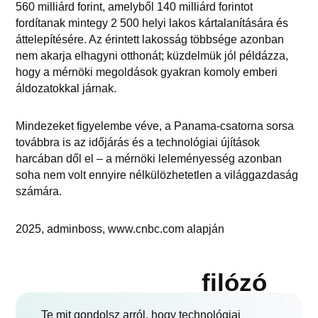
560 milliárd forint, amelyből 140 milliárd forintot
fordítanak mintegy 2 500 helyi lakos kártalanítására és
áttelepítésére. Az érintett lakosság többsége azonban
nem akarja elhagyni otthonát; küzdelmük jól példázza,
hogy a mérnöki megoldások gyakran komoly emberi
áldozatokkal járnak.
Mindezeket figyelembe véve, a Panama-csatorna sorsa
továbbra is az időjárás és a technológiai újítások
harcában dől el – a mérnöki leleményesség azonban
soha nem volt ennyire nélkülözhetetlen a világgazdaság
számára.
2025, adminboss, www.cnbc.com alapján
filózó
Te mit gondolsz arról, hogy technológiai