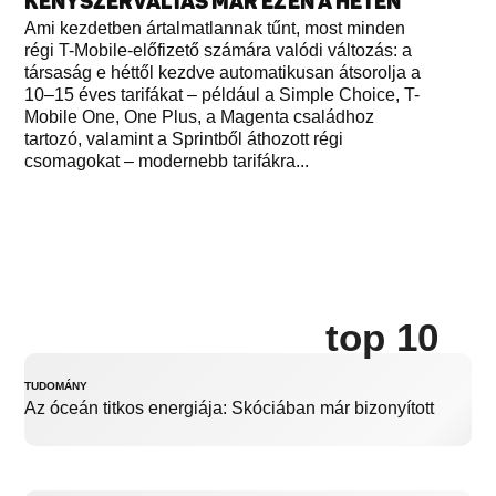
KÉNYSZERVÁLTÁS MÁR EZEN A HÉTEN
Ami kezdetben ártalmatlannak tűnt, most minden
régi T-Mobile-előfizető számára valódi változás: a
társaság e héttől kezdve automatikusan átsorolja a
10–15 éves tarifákat – például a Simple Choice, T-
Mobile One, One Plus, a Magenta családhoz
tartozó, valamint a Sprintből áthozott régi
csomagokat – modernebb tarifákra...
top 10
TUDOMÁNY
Az óceán titkos energiája: Skóciában már bizonyított