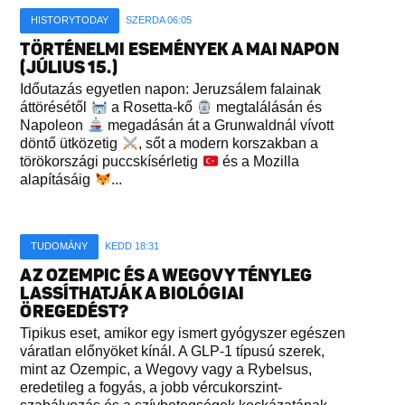
HISTORYTODAY
SZERDA 06:05
TÖRTÉNELMI ESEMÉNYEK A MAI NAPON
(JÚLIUS 15.)
Időutazás egyetlen napon: Jeruzsálem falainak
áttörésétől
a Rosetta-kő
megtalálásán és
Napoleon
megadásán át a Grunwaldnál vívott
döntő ütközetig
, sőt a modern korszakban a
törökországi puccskísérletig
és a Mozilla
alapításáig
...
TUDOMÁNY
KEDD 18:31
AZ OZEMPIC ÉS A WEGOVY TÉNYLEG
LASSÍTHATJÁK A BIOLÓGIAI
ÖREGEDÉST?
Tipikus eset, amikor egy ismert gyógyszer egészen
váratlan előnyöket kínál. A GLP-1 típusú szerek,
mint az Ozempic, a Wegovy vagy a Rybelsus,
eredetileg a fogyás, a jobb vércukorszint-