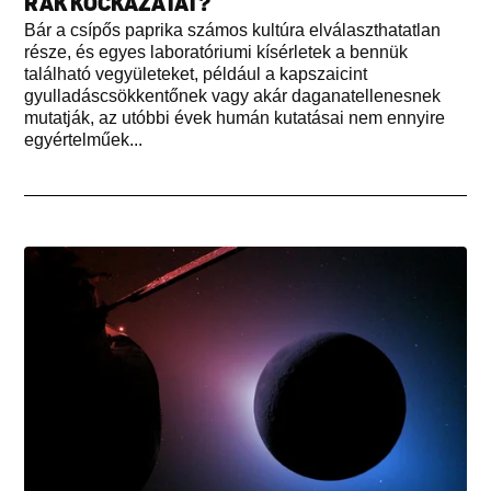
RÁK KOCKÁZATÁT?
Bár a csípős paprika számos kultúra elválaszthatatlan
része, és egyes laboratóriumi kísérletek a bennük
található vegyületeket, például a kapszaicint
gyulladáscsökkentőnek vagy akár daganatellenesnek
mutatják, az utóbbi évek humán kutatásai nem ennyire
egyértelműek...