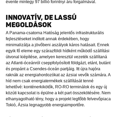
évente mintegy 97 billió forintnyi áru forgalmával.
INNOVATÍV, DE LASSÚ
MEGOLDÁSOK
A Panama-csatorna Hatóság jelentős infrastrukturális
fejlesztéseket indított annak érdekében, hogy
minimalizálja a jövőbeni aszályok káros hatásait. Ennek
egyik fő eleme egy szárazföldi hídként működő szállítási
útvonal kiépítése, amelyen keresztül vezeték szállítaná
az Atlanti-óceánról cseppfolyósított földgázt, etánt, butánt
és propánt a Csendes-óceán partjáig. Itt újra hajóra
raknák az energiahordozókat az ázsiai vevők számára. A
híd nem csak energiatermékek szállítását tenné
lehetővé: konténerkikötők, RO-RO terminálok és egy új
közúti kapcsolat is épülne a két part összekötésére. Nem
elhanyagolható tény, hogy a projekt legfőbb felvevőpiaca
Tokió, Ázsia legnagyobb energiaimportőre.