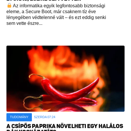
Az informatika egyik legfontosabb biztonsági
eleme, a Secure Boot, már csaknem tíz éve
lényegében védtelenné vált – és ezt eddig senki
sem vette észre...
TUDOMÁNY
SZERDA 07:24
A CSÍPŐS PAPRIKA NÖVELHETI EGY HALÁLOS