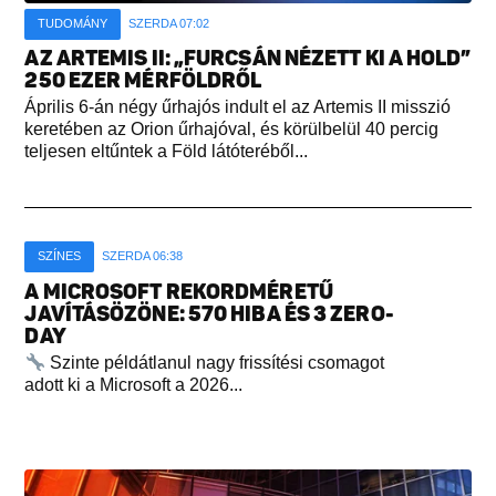
TUDOMÁNY
SZERDA 07:02
AZ ARTEMIS II: „FURCSÁN NÉZETT KI A HOLD”
250 EZER MÉRFÖLDRŐL
Április 6-án négy űrhajós indult el az Artemis II misszió
keretében az Orion űrhajóval, és körülbelül 40 percig
teljesen eltűntek a Föld látóteréből...
SZÍNES
SZERDA 06:38
A MICROSOFT REKORDMÉRETŰ
JAVÍTÁSÖZÖNE: 570 HIBA ÉS 3 ZERO-
DAY
Szinte példátlanul nagy frissítési csomagot
adott ki a Microsoft a 2026...