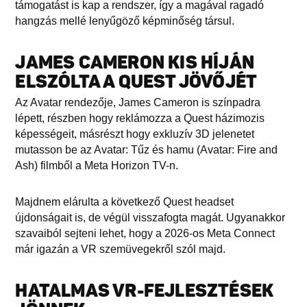
támogatást is kap a rendszer, így a magával ragadó
hangzás mellé lenyűgöző képminőség társul.
JAMES CAMERON KIS HÍJÁN
ELSZÓLTA A QUEST JÖVŐJÉT
Az Avatar rendezője, James Cameron is színpadra
lépett, részben hogy reklámozza a Quest házimozis
képességeit, másrészt hogy exkluzív 3D jelenetet
mutasson be az Avatar: Tűz és hamu (Avatar: Fire and
Ash) filmből a Meta Horizon TV-n.
Majdnem elárulta a következő Quest headset
újdonságait is, de végül visszafogta magát. Ugyanakkor
szavaiból sejteni lehet, hogy a 2026-os Meta Connect
már igazán a VR szemüvegekről szól majd.
HATALMAS VR-FEJLESZTÉSEK