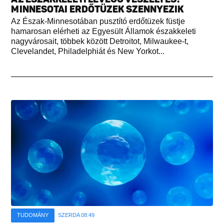
MINNESOTAI ERDŐTÜZEK SZENNYEZIK
Az Észak-Minnesotában pusztító erdőtüzek füstje
hamarosan elérheti az Egyesült Államok északkeleti
nagyvárosait, többek között Detroitot, Milwaukee-t,
Clevelandet, Philadelphiát és New Yorkot...
TUDOMÁNY
SZERDA 08:49