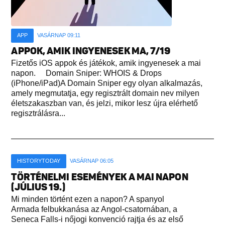
APP
VASÁRNAP 09:11
APPOK, AMIK INGYENESEK MA, 7/19
Fizetős iOS appok és játékok, amik ingyenesek a mai
napon. Domain Sniper: WHOIS & Drops
(iPhone/iPad)A Domain Sniper egy olyan alkalmazás,
amely megmutatja, egy regisztrált domain nev milyen
életszakaszban van, és jelzi, mikor lesz újra elérhető
regisztrálásra...
HISTORYTODAY
VASÁRNAP 06:05
TÖRTÉNELMI ESEMÉNYEK A MAI NAPON
(JÚLIUS 19.)
Mi minden történt ezen a napon? A spanyol
Armada felbukkanása az Angol-csatornában, a
Seneca Falls-i nőjogi konvenció rajtja és az első