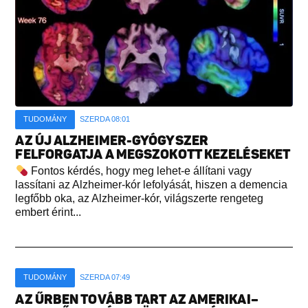
TUDOMÁNY
SZERDA 08:01
AZ ÚJ ALZHEIMER-GYÓGYSZER
FELFORGATJA A MEGSZOKOTT KEZELÉSEKET
Fontos kérdés, hogy meg lehet-e állítani vagy
lassítani az Alzheimer-kór lefolyását, hiszen a demencia
legfőbb oka, az Alzheimer-kór, világszerte rengeteg
embert érint...
TUDOMÁNY
SZERDA 07:49
AZ ŰRBEN TOVÁBB TART AZ AMERIKAI–