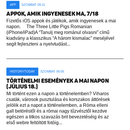
APP
SZOMBAT 09:11
APPOK, AMIK INGYENESEK MA, 7/18
Fizetős iOS appok és játékok, amik ingyenesek a mai
napon. The Three Little Pigs Romanian
(iPhone/iPad)A “Tanulj meg románul olvasni” című
kiadvány a klasszikus “A három kismalac” meséjével
segít fejleszteni a nyelvtudást...
HISTORYTODAY
SZOMBAT 06:05
TÖRTÉNELMI ESEMÉNYEK A MAI NAPON
(JÚLIUS 18.)
Mi történt ezen a napon a történelemben? Viharos
csaták, városok pusztulása és korszakos áttörések
jelölik ezt a napot a történelemben, a Róma elleni
gall betöréstől és a római nagy tűzvésztől kezdve
egészen a titkos szavazás brit bevezetéséig és az
első webre feltöltött fotóig...