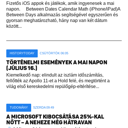
Fizetős iOS appok és játékok, amik ingyenesek a mai
napon. Between Dates Calendar Math (iPhone/iPad)A
Between Days alkalmazás segítségével egyszerűen és
gyorsan meghatározható, hány nap van két dátum
között...
HISTORYTODAY
CSÜTÖRTÖK 06:05
TÖRTÉNELMI ESEMÉNYEK A MAI NAPON
(JÚLIUS 16.)
Kiemelkedő nap: elindult az iszlám időszámítás,
fellőtték az Apollo 11-et a Hold felé, és megtörtént a
világ első kereskedelmi repülőgép-eltérítése...
TUDOMÁNY
SZERDA 09:49
A MICROSOFT KIBOCSÁTÁSA 25%-KAL
NŐTT – A NEHEZE MÉG HÁTRAVAN