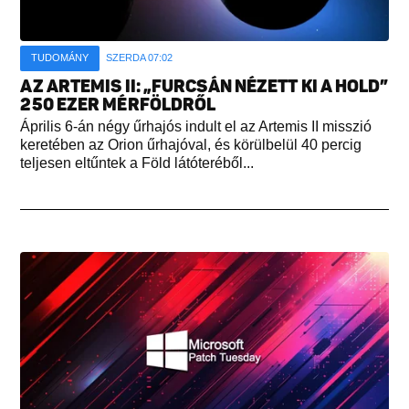
TUDOMÁNY
SZERDA 07:02
AZ ARTEMIS II: „FURCSÁN NÉZETT KI A HOLD”
250 EZER MÉRFÖLDRŐL
Április 6-án négy űrhajós indult el az Artemis II misszió
keretében az Orion űrhajóval, és körülbelül 40 percig
teljesen eltűntek a Föld látóteréből...