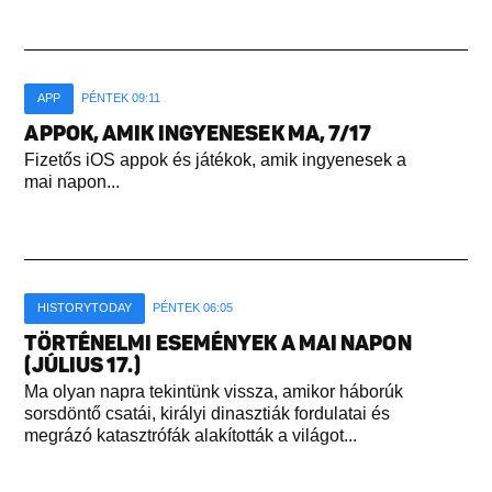
APP
PÉNTEK 09:11
APPOK, AMIK INGYENESEK MA, 7/17
Fizetős iOS appok és játékok, amik ingyenesek a
mai napon...
HISTORYTODAY
PÉNTEK 06:05
TÖRTÉNELMI ESEMÉNYEK A MAI NAPON
(JÚLIUS 17.)
Ma olyan napra tekintünk vissza, amikor háborúk
sorsdöntő csatái, királyi dinasztiák fordulatai és
megrázó katasztrófák alakították a világot...