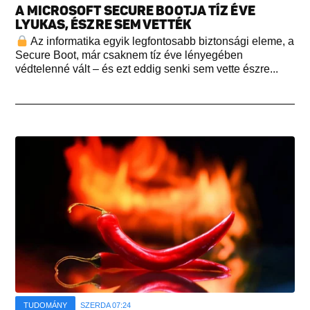
A MICROSOFT SECURE BOOTJA TÍZ ÉVE
LYUKAS, ÉSZRE SEM VETTÉK
Az informatika egyik legfontosabb biztonsági eleme, a
Secure Boot, már csaknem tíz éve lényegében
védtelenné vált – és ezt eddig senki sem vette észre...
TUDOMÁNY
SZERDA 07:24