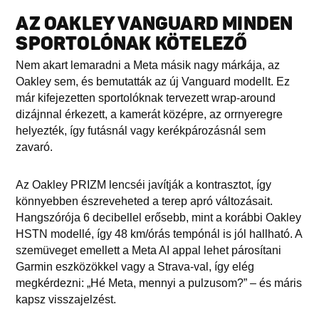
AZ OAKLEY VANGUARD MINDEN
SPORTOLÓNAK KÖTELEZŐ
Nem akart lemaradni a Meta másik nagy márkája, az
Oakley sem, és bemutatták az új Vanguard modellt. Ez
már kifejezetten sportolóknak tervezett wrap-around
dizájnnal érkezett, a kamerát középre, az orrnyeregre
helyezték, így futásnál vagy kerékpározásnál sem
zavaró.
Az Oakley PRIZM lencséi javítják a kontrasztot, így
könnyebben észreveheted a terep apró változásait.
Hangszórója 6 decibellel erősebb, mint a korábbi Oakley
HSTN modellé, így 48 km/órás tempónál is jól hallható. A
szemüveget emellett a Meta AI appal lehet párosítani
Garmin eszközökkel vagy a Strava-val, így elég
megkérdezni: „Hé Meta, mennyi a pulzusom?” – és máris
kapsz visszajelzést.