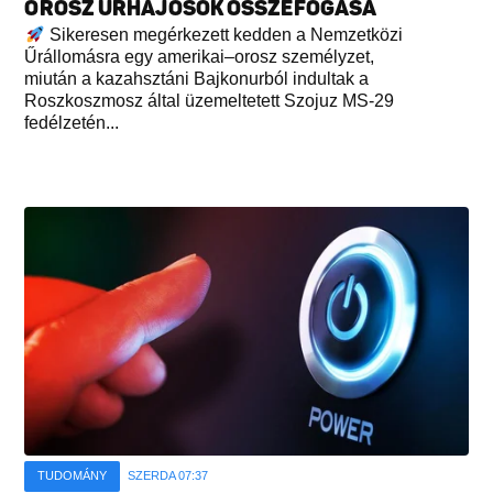
OROSZ ŰRHAJÓSOK ÖSSZEFOGÁSA
Sikeresen megérkezett kedden a Nemzetközi
Űrállomásra egy amerikai–orosz személyzet,
miután a kazahsztáni Bajkonurból indultak a
Roszkoszmosz által üzemeltetett Szojuz MS-29
fedélzetén...
TUDOMÁNY
SZERDA 07:37