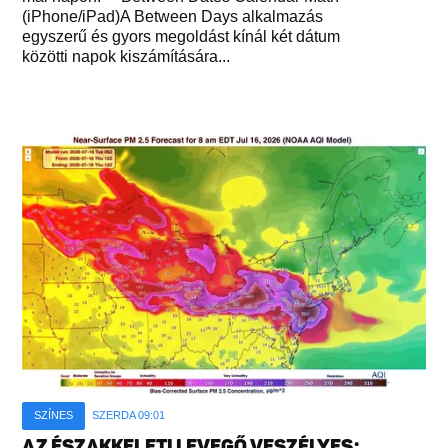
(iPhone/iPad)A Between Days alkalmazás
egyszerű és gyors megoldást kínál két dátum
közötti napok kiszámítására...
SZÍNES
SZERDA 09:01
AZ ÉSZAKKELETI LEVEGŐ VESZÉLYES: