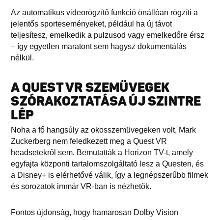
Az automatikus videorögzítő funkció önállóan rögzíti a
jelentős sporteseményeket, például ha új távot
teljesítesz, emelkedik a pulzusod vagy emelkedőre érsz
– így egyetlen maratont sem hagysz dokumentálás
nélkül.
A QUEST VR SZEMÜVEGEK
SZÓRAKOZTATÁSA ÚJ SZINTRE
LÉP
Noha a fő hangsúly az okosszemüvegeken volt, Mark
Zuckerberg nem feledkezett meg a Quest VR
headsetekről sem. Bemutatták a Horizon TV-t, amely
egyfajta központi tartalomszolgáltató lesz a Questen, és
a Disney+ is elérhetővé válik, így a legnépszerűbb filmek
és sorozatok immár VR-ban is nézhetők.
Fontos újdonság, hogy hamarosan Dolby Vision