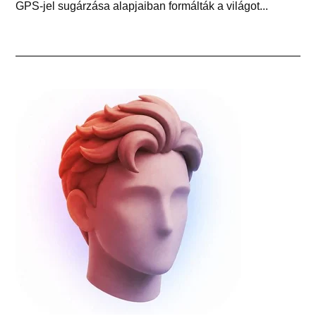
GPS-jel sugárzása alapjaiban formálták a világot...