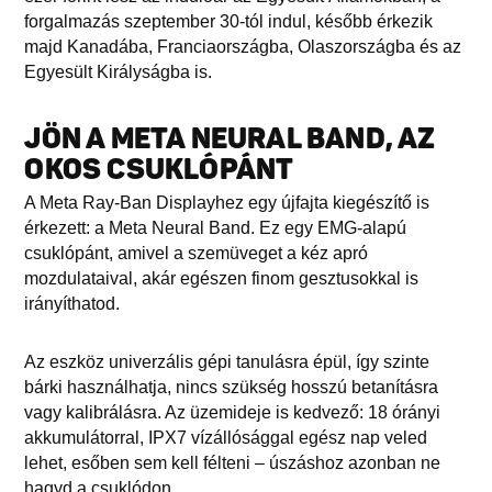
forgalmazás szeptember 30-tól indul, később érkezik
majd Kanadába, Franciaországba, Olaszországba és az
Egyesült Királyságba is.
JÖN A META NEURAL BAND, AZ
OKOS CSUKLÓPÁNT
A Meta Ray-Ban Displayhez egy újfajta kiegészítő is
érkezett: a Meta Neural Band. Ez egy EMG-alapú
csuklópánt, amivel a szemüveget a kéz apró
mozdulataival, akár egészen finom gesztusokkal is
irányíthatod.
Az eszköz univerzális gépi tanulásra épül, így szinte
bárki használhatja, nincs szükség hosszú betanításra
vagy kalibrálásra. Az üzemideje is kedvező: 18 órányi
akkumulátorral, IPX7 vízállósággal egész nap veled
lehet, esőben sem kell félteni – úszáshoz azonban ne
hagyd a csuklódon.