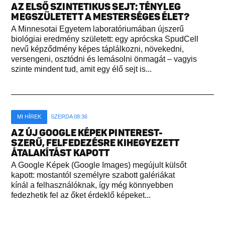
AZ ELSŐ SZINTETIKUS SEJT: TÉNYLEG
MEGSZÜLETETT A MESTERSÉGES ÉLET?
A Minnesotai Egyetem laboratóriumában újszerű
biológiai eredmény született: egy aprócska SpudCell
nevű képződmény képes táplálkozni, növekedni,
versengeni, osztódni és lemásolni önmagát – vagyis
szinte mindent tud, amit egy élő sejt is...
MI HÍREK
SZERDA 08:36
AZ ÚJ GOOGLE KÉPEK PINTEREST-
SZERŰ, FELFEDEZÉSRE KIHEGYEZETT
ÁTALAKÍTÁST KAPOTT
A Google Képek (Google Images) megújult külsőt
kapott: mostantól személyre szabott galériákat
kínál a felhasználóknak, így még könnyebben
fedezhetik fel az őket érdeklő képeket...