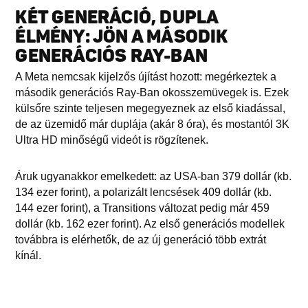
KÉT GENERÁCIÓ, DUPLA
ÉLMÉNY: JÖN A MÁSODIK
GENERÁCIÓS RAY-BAN
A Meta nemcsak kijelzős újítást hozott: megérkeztek a
második generációs Ray-Ban okosszemüvegek is. Ezek
külsőre szinte teljesen megegyeznek az első kiadással,
de az üzemidő már duplája (akár 8 óra), és mostantól 3K
Ultra HD minőségű videót is rögzítenek.
Áruk ugyanakkor emelkedett: az USA-ban 379 dollár (kb.
134 ezer forint), a polarizált lencsések 409 dollár (kb.
144 ezer forint), a Transitions változat pedig már 459
dollár (kb. 162 ezer forint). Az első generációs modellek
továbbra is elérhetők, de az új generáció több extrát
kínál.