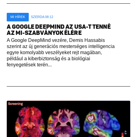
MI HÍREK
SZERDA 08:12
A GOOGLE DEEPMIND AZ USA-T TENNÉ
AZ MI-SZABVÁNYOK ÉLÉRE
A Google DeepMind vezére, Demis Hassabis
szerint az új generációs mesterséges intelligencia
egyre komolyabb veszélyeket rejt magában,
például a kiberbiztonság és a biológiai
fenyegetések terén...