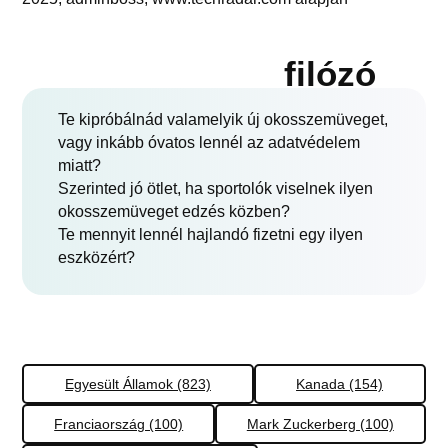
filózó
Te kipróbálnád valamelyik új okosszemüveget,
vagy inkább óvatos lennél az adatvédelem
miatt?
Szerinted jó ötlet, ha sportolók viselnek ilyen
okosszemüveget edzés közben?
Te mennyit lennél hajlandó fizetni egy ilyen
eszközért?
Egyesült Államok (823)
Kanada (154)
Franciaország (100)
Mark Zuckerberg (100)