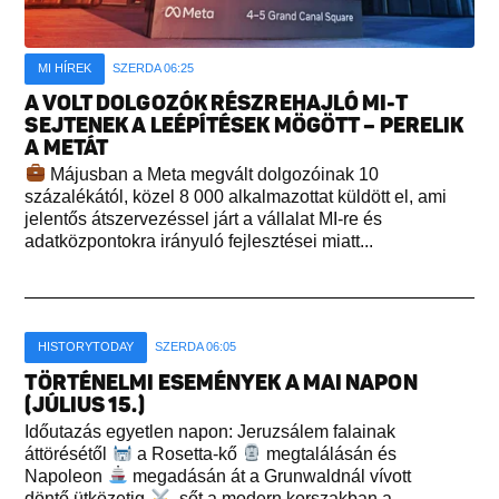
MI HÍREK
SZERDA 06:25
A VOLT DOLGOZÓK RÉSZREHAJLÓ MI-T
SEJTENEK A LEÉPÍTÉSEK MÖGÖTT – PERELIK
A METÁT
Májusban a Meta megvált dolgozóinak 10
százalékától, közel 8 000 alkalmazottat küldött el, ami
jelentős átszervezéssel járt a vállalat MI-re és
adatközpontokra irányuló fejlesztései miatt...
HISTORYTODAY
SZERDA 06:05
TÖRTÉNELMI ESEMÉNYEK A MAI NAPON
(JÚLIUS 15.)
Időutazás egyetlen napon: Jeruzsálem falainak
áttörésétől
a Rosetta-kő
megtalálásán és
Napoleon
megadásán át a Grunwaldnál vívott
döntő ütközetig
, sőt a modern korszakban a