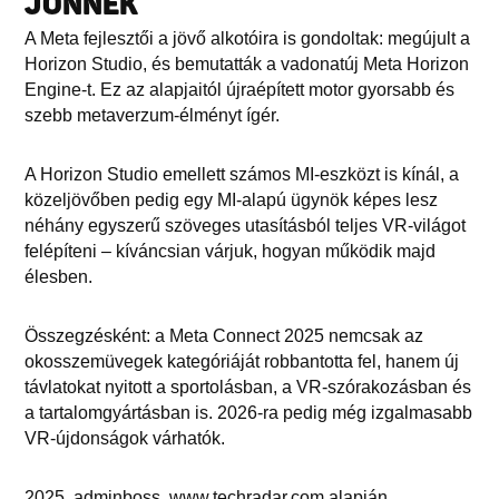
JÖNNEK
A Meta fejlesztői a jövő alkotóira is gondoltak: megújult a
Horizon Studio, és bemutatták a vadonatúj Meta Horizon
Engine-t. Ez az alapjaitól újraépített motor gyorsabb és
szebb metaverzum-élményt ígér.
A Horizon Studio emellett számos MI-eszközt is kínál, a
közeljövőben pedig egy MI-alapú ügynök képes lesz
néhány egyszerű szöveges utasításból teljes VR-világot
felépíteni – kíváncsian várjuk, hogyan működik majd
élesben.
Összegzésként: a Meta Connect 2025 nemcsak az
okosszemüvegek kategóriáját robbantotta fel, hanem új
távlatokat nyitott a sportolásban, a VR-szórakozásban és
a tartalomgyártásban is. 2026-ra pedig még izgalmasabb
VR-újdonságok várhatók.
2025, adminboss, www.techradar.com alapján