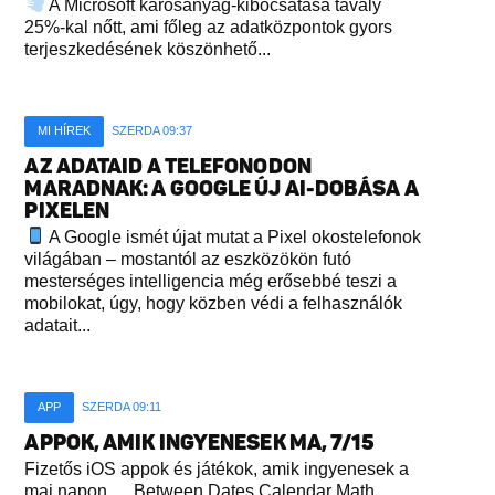
A Microsoft károsanyag-kibocsátása tavaly
25%-kal nőtt, ami főleg az adatközpontok gyors
terjeszkedésének köszönhető...
MI HÍREK
SZERDA 09:37
AZ ADATAID A TELEFONODON
MARADNAK: A GOOGLE ÚJ AI-DOBÁSA A
PIXELEN
A Google ismét újat mutat a Pixel okostelefonok
világában – mostantól az eszközökön futó
mesterséges intelligencia még erősebbé teszi a
mobilokat, úgy, hogy közben védi a felhasználók
adatait...
APP
SZERDA 09:11
APPOK, AMIK INGYENESEK MA, 7/15
Fizetős iOS appok és játékok, amik ingyenesek a
mai napon. Between Dates Calendar Math