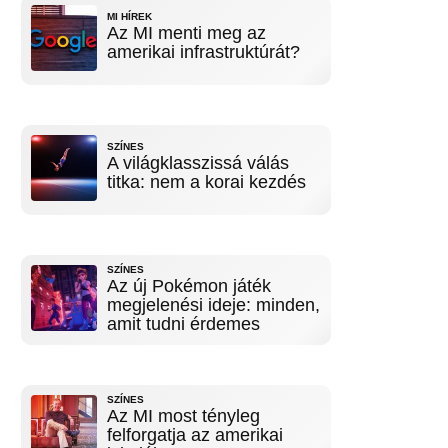
MI HÍREK
Az MI menti meg az
amerikai infrastruktúrát?
SZÍNES
A világklasszissá válás
titka: nem a korai kezdés
SZÍNES
Az új Pokémon játék
megjelenési ideje: minden,
amit tudni érdemes
SZÍNES
Az MI most tényleg
felforgatja az amerikai