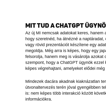
MIT TUD A CHATGPT ÜGYN
Az új MI nemcsak adatokat keres, hanem az
hogy szeretnéd, ha átnézné a naptáradat,
vagy rövid prezentációt készítene egy ad
megoldja. Még arra is képes, hogy egy jap
felsorolja, hanem meg is vásárolja azokat o
szempont, hogy a ChatGPT ügynök ezzel ko
képes végrehajtani, amelyeket elődei még 
Mindezek dacára akadnak kiaknázatlan terü
útvonaltervezés terén jóval gyengébben telj
is: nem képes több interakció között köve
információkra.