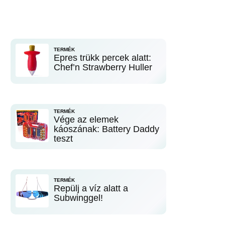
TERMÉK
Epres trükk percek alatt:
Chef’n Strawberry Huller
TERMÉK
Vége az elemek
káoszának: Battery Daddy
teszt
TERMÉK
Repülj a víz alatt a
Subwinggel!