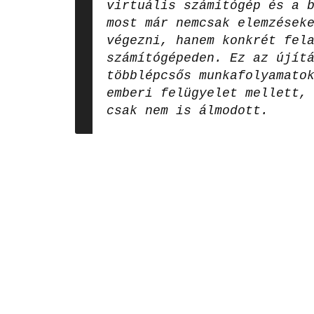
virtuális számítógép és a 
most már nemcsak elemzések
végezni, hanem konkrét fel
számítógépeden. Ez az újít
többlépcsős munkafolyamato
emberi felügyelet mellett,
csak nem is álmodott.