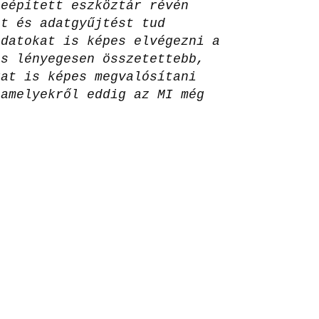
beépített eszköztár révén
et és adatgyűjtést tud
adatokat is képes elvégezni a
ás lényegesen összetettebb,
kat is képes megvalósítani
 amelyekről eddig az MI még