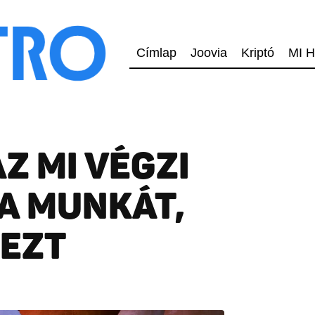
Címlap
Joovia
Kriptó
MI H
Z MI VÉGZI
A MUNKÁT,
 EZT