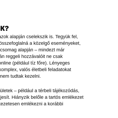
ÖK?
ok alapján cselekszik is. Tegyük fel,
 összefoglalná a közelgő eseményeket,
atcsomag alapján – mindezt már
án reggeli hozzávalóit ne csak
nline (például tíz főre). Lényeges
mplex, valós életbeli feladatokat
nem tudtak kezelni.
letek – például a térbeli tájékozódás,
esít. Hiányzik belőle a tartós emlékezet
tkezetesen emlékezni a korábbi