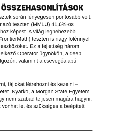
, ÖSSZEHASONLÍTÁSOK
ztek során lényegesen pontosabb volt,
almazó teszten (MMLU) 41,6%-os
ához képest. A világ legnehezebb
rontierMath) teszten is nagy fölénnyel
 eszközöket. Ez a fejlettség három
ndelkező Operator ügynökön, a deep
olgozón, valamint a csevegőalapú
, fájlokat létrehozni és kezelni –
letet. Nyarko, a Morgan State Egyetem
gy nem szabad teljesen magára hagyni:
 vonhat le, és szükséges a beépített