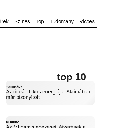
írek
Színes
Top
Tudomány
Vicces
top 10
TUDOMÁNY
Az óceán titkos energiája: Skóciában
már bizonyított
MI HÍREK
Az MI hamis énekesei: átverések a