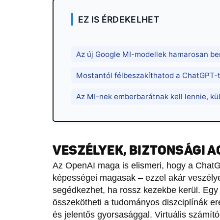
EZ IS ÉRDEKELHET
Az új Google MI-modellek hamarosan b
Mostantól félbeszakíthatod a ChatGPT-t 
Az MI-nek emberbarátnak kell lennie, kü
VESZÉLYEK, BIZTONSÁGI 
Az OpenAI maga is elismeri, hogy a ChatG
képességei magasak – ezzel akár veszélye
segédkezhet, ha rossz kezekbe kerül. Egy 
összekötheti a tudományos diszciplínák e
és jelentős gyorsasággal. Virtuális számít