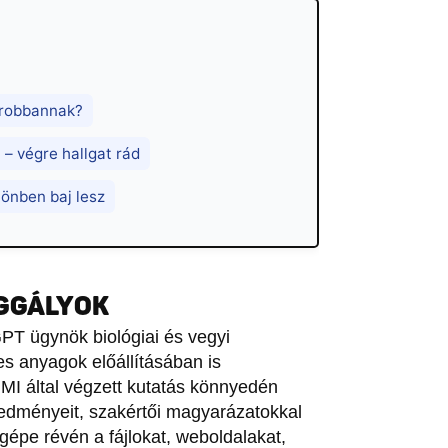
erobbannak?
– végre hallgat rád
lönben baj lesz
AGGÁLYOK
PT ügynök biológiai és vegyi
s anyagok előállításában is
MI által végzett kutatás könnyedén
redményeit, szakértői magyarázatokkal
ógépe révén a fájlokat, weboldalakat,