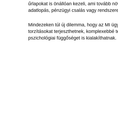
űrlapokat is önállóan kezeli, ami tovább n
adatlopás, pénzügyi csalás vagy rendszerek
Mindezeken túl új dilemma, hogy az MI ügy
torzításokat terjeszthetnek, komplexebbé t
pszichológiai függőséget is kialakíthatnak.