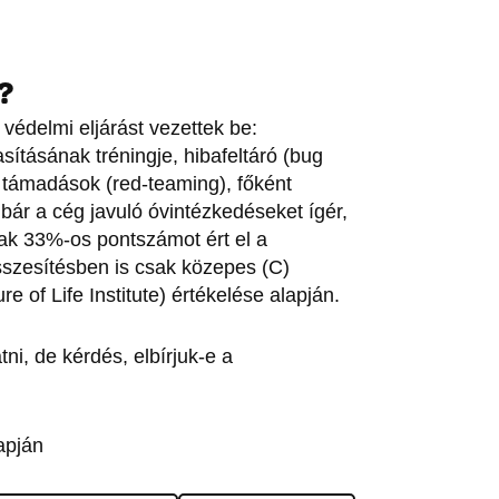
?
védelmi eljárást vezettek be:
sításának tréningje, hibafeltáró (bug
 támadások (red-teaming), főként
, bár a cég javuló óvintézkedéseket ígér,
ak 33%-os pontszámot ért el a
szesítésben is csak közepes (C)
re of Life Institute) értékelése alapján.
i, de kérdés, elbírjuk-e a
apján