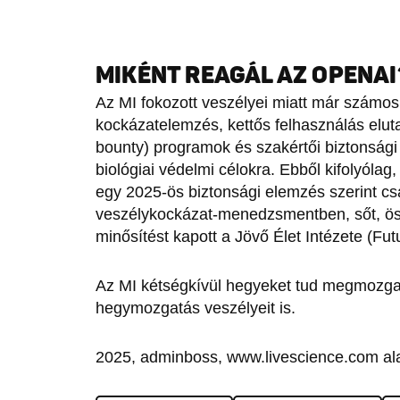
MIKÉNT REAGÁL AZ OPENAI
Az MI fokozott veszélyei miatt már számos 
kockázatelemzés, kettős felhasználás eluta
bounty) programok és szakértői biztonsági
biológiai védelmi célokra. Ebből kifolyólag
egy 2025-ös biztonsági elemzés szerint cs
veszélykockázat-menedzsmentben, sőt, ös
minősítést kapott a Jövő Élet Intézete (Futu
Az MI kétségkívül hegyeket tud megmozgatn
hegymozgatás veszélyeit is.
2025, adminboss, www.livescience.com al