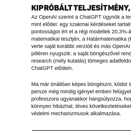
KIPRÓBÁLT TELJESÍTMÉNY
Az OpenAI szerint a ChatGPT ügynök a tes
mint elődei: egy szakmai kérdéseket tart
pontosságot ért el a régi modellek 20,3%-
matematikai tesztjén, a Határmatematika (F
verte saját korábbi verzióit és más OpenAI
pilléren nyugszik: a saját böngészővel re
research (mély kutatás) tömeges adatfeld
ChatGPT elődein.
Ma már önállóan képes böngészni, kódot írni
persze még mindig igényel emberi felügye
professzora ugyanakkor hangsúlyozza, ho
könnyen hibázhat, téves következtetéseket
védelmi mechanizmusok alkalmazása.