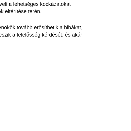
öveli a lehetséges kockázatokat
 eltérítése terén.
nökök tovább erősíthetik a hibákat,
eszik a felelősség kérdését, és akár