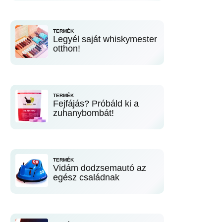
TERMÉK
Legyél saját whiskymester
otthon!
TERMÉK
Fejfájás? Próbáld ki a
zuhanybombát!
TERMÉK
Vidám dodzsemautó az
egész családnak