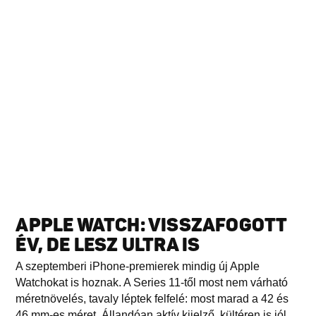
APPLE WATCH: VISSZAFOGOTT
ÉV, DE LESZ ULTRA IS
A szeptemberi iPhone-premierek mindig új Apple
Watchokat is hoznak. A Series 11-től most nem várható
méretnövelés, tavaly léptek felfelé: most marad a 42 és
46 mm-es méret. Állandóan aktív kijelző, kültéren is jól