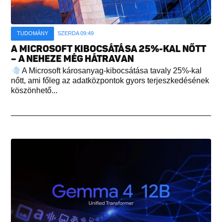
TUDOMÁNY
SZERDA 09:49
A MICROSOFT KIBOCSÁTÁSA 25%-KAL NŐTT
– A NEHEZE MÉG HÁTRAVAN
A Microsoft károsanyag-kibocsátása tavaly 25%-kal
nőtt, ami főleg az adatközpontok gyors terjeszkedésének
köszönhető...