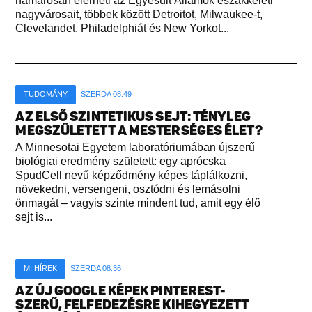
hamarosan elérheti az Egyesült Államok északkeleti
nagyvárosait, többek között Detroitot, Milwaukee-t,
Clevelandet, Philadelphiát és New Yorkot...
TUDOMÁNY
SZERDA 08:49
AZ ELSŐ SZINTETIKUS SEJT: TÉNYLEG
MEGSZÜLETETT A MESTERSÉGES ÉLET?
A Minnesotai Egyetem laboratóriumában újszerű
biológiai eredmény született: egy aprócska
SpudCell nevű képződmény képes táplálkozni,
növekedni, versengeni, osztódni és lemásolni
önmagát – vagyis szinte mindent tud, amit egy élő
sejt is...
MI HÍREK
SZERDA 08:36
AZ ÚJ GOOGLE KÉPEK PINTEREST-
SZERŰ, FELFEDEZÉSRE KIHEGYEZETT