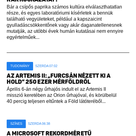
Bár a csípős paprika számos kultúra elválaszthatatlan
része, és egyes laboratóriumi kísérletek a bennük
található vegyületeket, például a kapszaicint
gyulladáscsökkentőnek vagy akár daganatellenesnek
mutatják, az utóbbi évek humán kutatásai nem ennyire
egyértelműek...
TUDOMÁNY
SZERDA 07:02
AZ ARTEMIS II: „FURCSÁN NÉZETT KI A
HOLD” 250 EZER MÉRFÖLDRŐL
Április 6-án négy űrhajós indult el az Artemis II
misszió keretében az Orion űrhajóval, és körülbelül
40 percig teljesen eltűntek a Föld látóteréből...
SZÍNES
SZERDA 06:38
A MICROSOFT REKORDMÉRETŰ