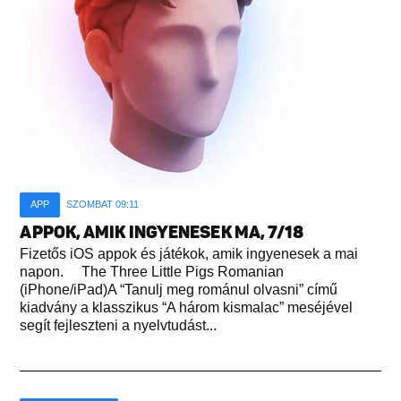
APP
SZOMBAT 09:11
APPOK, AMIK INGYENESEK MA, 7/18
Fizetős iOS appok és játékok, amik ingyenesek a mai
napon. The Three Little Pigs Romanian
(iPhone/iPad)A “Tanulj meg románul olvasni” című
kiadvány a klasszikus “A három kismalac” meséjével
segít fejleszteni a nyelvtudást...