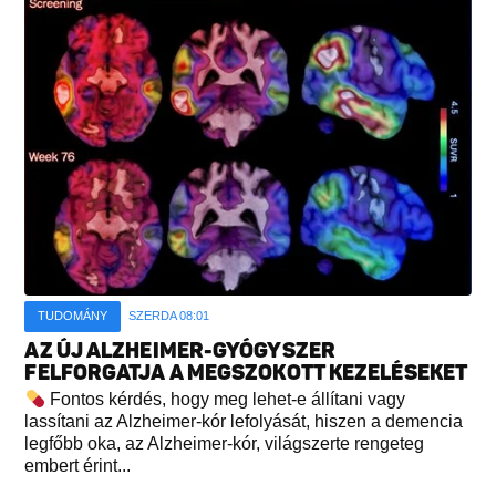
TUDOMÁNY
SZERDA 08:01
AZ ÚJ ALZHEIMER-GYÓGYSZER
FELFORGATJA A MEGSZOKOTT KEZELÉSEKET
Fontos kérdés, hogy meg lehet-e állítani vagy
lassítani az Alzheimer-kór lefolyását, hiszen a demencia
legfőbb oka, az Alzheimer-kór, világszerte rengeteg
embert érint...