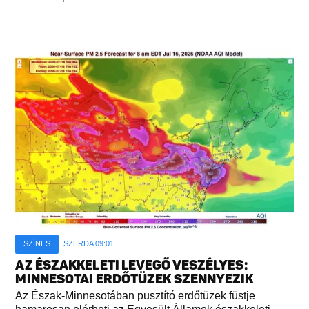
SZÍNES
SZERDA 09:01
AZ ÉSZAKKELETI LEVEGŐ VESZÉLYES:
MINNESOTAI ERDŐTÜZEK SZENNYEZIK
Az Észak-Minnesotában pusztító erdőtüzek füstje