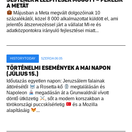
A METÁT
Májusban a Meta megvált dolgozóinak 10
százalékától, közel 8 000 alkalmazottat küldött el, ami
jelentős átszervezéssel járt a vállalat MI-re és
adatközpontokra irányuló fejlesztései miatt...
HISTORYTODAY
SZERDA 06:05
TÖRTÉNELMI ESEMÉNYEK A MAI NAPON
(JÚLIUS 15.)
Időutazás egyetlen napon: Jeruzsálem falainak
áttörésétől
a Rosetta-kő
megtalálásán és
Napoleon
megadásán át a Grunwaldnál vívott
döntő ütközetig
, sőt a modern korszakban a
törökországi puccskísérletig
és a Mozilla
alapításáig
...