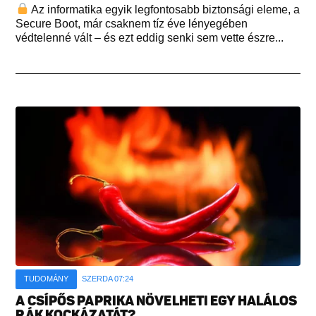
Az informatika egyik legfontosabb biztonsági eleme, a
Secure Boot, már csaknem tíz éve lényegében
védtelenné vált – és ezt eddig senki sem vette észre...
TUDOMÁNY
SZERDA 07:24
A CSÍPŐS PAPRIKA NÖVELHETI EGY HALÁLOS
RÁK KOCKÁZATÁT?