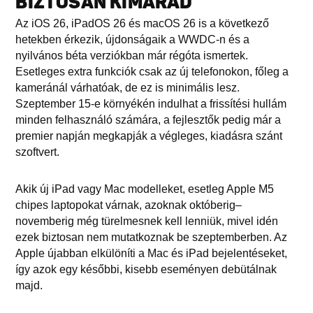
BIZTOSAN KIMARAD
Az iOS 26, iPadOS 26 és macOS 26 is a következő
hetekben érkezik, újdonságaik a WWDC-n és a
nyilvános béta verziókban már régóta ismertek.
Esetleges extra funkciók csak az új telefonokon, főleg a
kameránál várhatóak, de ez is minimális lesz.
Szeptember 15-e környékén indulhat a frissítési hullám
minden felhasználó számára, a fejlesztők pedig már a
premier napján megkapják a végleges, kiadásra szánt
szoftvert.
Akik új iPad vagy Mac modelleket, esetleg Apple M5
chipes laptopokat várnak, azoknak októberig–
novemberig még türelmesnek kell lenniük, mivel idén
ezek biztosan nem mutatkoznak be szeptemberben. Az
Apple újabban elkülöníti a Mac és iPad bejelentéseket,
így azok egy későbbi, kisebb eseményen debütálnak
majd.