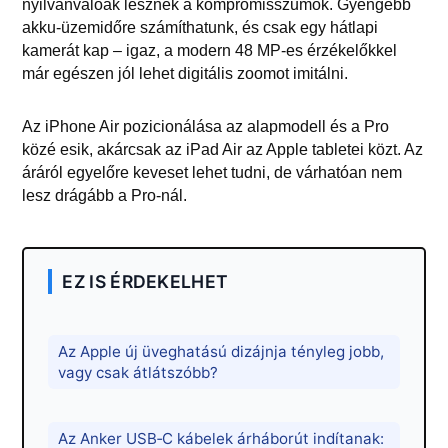
nyilvánvalóak lesznek a kompromisszumok. Gyengébb
akku-üzemidőre számíthatunk, és csak egy hátlapi
kamerát kap – igaz, a modern 48 MP-es érzékelőkkel
már egészen jól lehet digitális zoomot imitálni.
Az iPhone Air pozicionálása az alapmodell és a Pro
közé esik, akárcsak az iPad Air az Apple tabletei közt. Az
áráról egyelőre keveset lehet tudni, de várhatóan nem
lesz drágább a Pro-nál.
EZ IS ÉRDEKELHET
Az Apple új üveghatású dizájnja tényleg jobb,
vagy csak átlátszóbb?
Az Anker USB‑C kábelek árháborút indítanak: