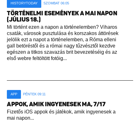
HISTORYTODAY
SZOMBAT 06:05
TÖRTÉNELMI ESEMÉNYEK A MAI NAPON
(JÚLIUS 18.)
Mi történt ezen a napon a történelemben? Viharos
csaták, városok pusztulása és korszakos áttörések
jelölik ezt a napot a történelemben, a Róma elleni
gall betöréstől és a római nagy tűzvésztől kezdve
egészen a titkos szavazás brit bevezetéséig és az
első webre feltöltött fotóig...
APP
PÉNTEK 09:11
APPOK, AMIK INGYENESEK MA, 7/17
Fizetős iOS appok és játékok, amik ingyenesek a
mai napon...