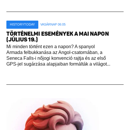
HISTORYTODAY
VASÁRNAP 06:05
TÖRTÉNELMI ESEMÉNYEK A MAI NAPON
(JÚLIUS 19.)
Mi minden történt ezen a napon? A spanyol
Armada felbukkanása az Angol-csatornában, a
Seneca Falls-i nőjogi konvenció rajtja és az első
GPS-jel sugárzása alapjaiban formálták a világot...