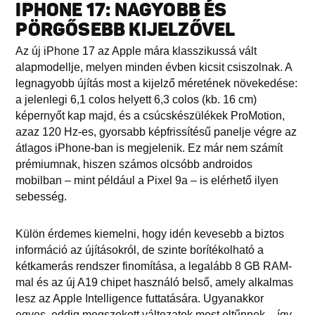
IPHONE 17: NAGYOBB ÉS
PÖRGŐSEBB KIJELZŐVEL
Az új iPhone 17 az Apple mára klasszikussá vált
alapmodellje, melyen minden évben kicsit csiszolnak. A
legnagyobb újítás most a kijelző méretének növekedése:
a jelenlegi 6,1 colos helyett 6,3 colos (kb. 16 cm)
képernyőt kap majd, és a csúcskészülékek ProMotion,
azaz 120 Hz-es, gyorsabb képfrissítésű panelje végre az
átlagos iPhone-ban is megjelenik. Ez már nem számít
prémiumnak, hiszen számos olcsóbb androidos
mobilban – mint például a Pixel 9a – is elérhető ilyen
sebesség.
Külön érdemes kiemelni, hogy idén kevesebb a biztos
információ az újításokról, de szinte borítékolható a
kétkamerás rendszer finomítása, a legalább 8 GB RAM-
mal és az új A19 chipet használó belső, amely alkalmas
lesz az Apple Intelligence futtatására. Ugyanakkor
egyes, eddig megszokott változatok most eltűnnek – így