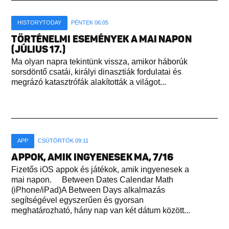
HISTORYTODAY
PÉNTEK 06:05
TÖRTÉNELMI ESEMÉNYEK A MAI NAPON
(JÚLIUS 17.)
Ma olyan napra tekintünk vissza, amikor háborúk
sorsdöntő csatái, királyi dinasztiák fordulatai és
megrázó katasztrófák alakították a világot...
APP
CSÜTÖRTÖK 09:11
APPOK, AMIK INGYENESEK MA, 7/16
Fizetős iOS appok és játékok, amik ingyenesek a
mai napon. Between Dates Calendar Math
(iPhone/iPad)A Between Days alkalmazás
segítségével egyszerűen és gyorsan
meghatározható, hány nap van két dátum között...