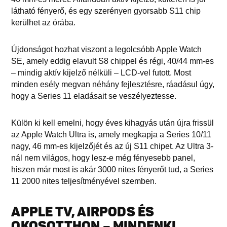
látható fényerő, és egy szerényen gyorsabb S11 chip
kerülhet az órába.
Újdonságot hozhat viszont a legolcsóbb Apple Watch
SE, amely eddig elavult S8 chippel és régi, 40/44 mm-es
– mindig aktív kijelző nélküli – LCD-vel futott. Most
minden esély megvan néhány fejlesztésre, ráadásul úgy,
hogy a Series 11 eladásait se veszélyeztesse.
Külön ki kell emelni, hogy éves kihagyás után újra frissül
az Apple Watch Ultra is, amely megkapja a Series 10/11
nagy, 46 mm-es kijelzőjét és az új S11 chipet. Az Ultra 3-
nál nem világos, hogy lesz-e még fényesebb panel,
hiszen már most is akár 3000 nites fényerőt tud, a Series
11 2000 nites teljesítményével szemben.
APPLE TV, AIRPODS ÉS
OKOSOTTHON – MINDENKI