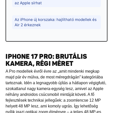
az Apple sírhat
Az iPhone új korszaka: hajlítható modellek és
Air 2 érkeznek
IPHONE 17 PRO: BRUTÁLIS
KAMERA, RÉGI MÉRET
A Pro modellek évről évre az „amit mindenki megkap
majd pár év múlva, de most méregdrágán” kategóriába
tartoznak. Idén a legnagyobb újítás a hátlapon végigfutó,
szokatlanul nagy kamera-egység lesz, amivel az Apple
néhány androidos csúcsmobil mintáját követi. A fő
fejlesztések technikai jellegűek: a zoomlencse 12 MP
helyett 48 MP lesz, ami komoly ugrás. Így lehetőség
nyílik igazi optikai zoom élményre – a teljes 48 MP-es