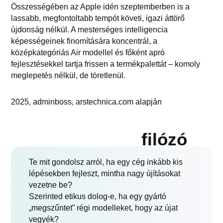
Összességében az Apple idén szeptemberben is a
lassabb, megfontoltabb tempót követi, igazi áttörő
újdonság nélkül. A mesterséges intelligencia
képességeinek finomítására koncentrál, a
középkategóriás Air modellel és főként apró
fejlesztésekkel tartja frissen a termékpalettát – komoly
meglepetés nélkül, de töretlenül.
2025, adminboss, arstechnica.com alapján
filózó
Te mit gondolsz arról, ha egy cég inkább kis
lépésekben fejleszt, mintha nagy újításokat
vezetne be?
Szerinted etikus dolog-e, ha egy gyártó
„megszűntet” régi modelleket, hogy az újat
vegyék?