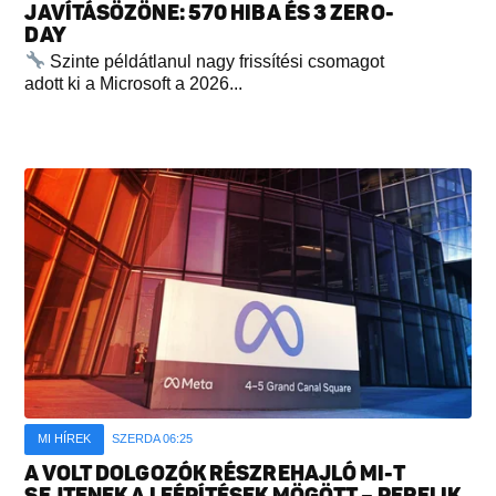
JAVÍTÁSÖZÖNE: 570 HIBA ÉS 3 ZERO-
DAY
Szinte példátlanul nagy frissítési csomagot
adott ki a Microsoft a 2026...
MI HÍREK
SZERDA 06:25
A VOLT DOLGOZÓK RÉSZREHAJLÓ MI-T
SEJTENEK A LEÉPÍTÉSEK MÖGÖTT – PERELIK