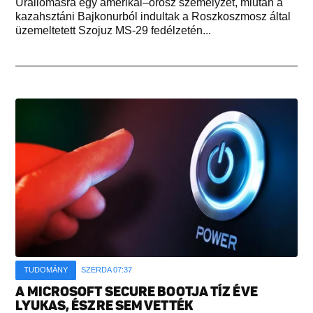
Űrállomásra egy amerikai–orosz személyzet, miután a
kazahsztáni Bajkonurból indultak a Roszkoszmosz által
üzemeltetett Szojuz MS-29 fedélzetén...
TUDOMÁNY
SZERDA 07:37
A MICROSOFT SECURE BOOTJA TÍZ ÉVE
LYUKAS, ÉSZRE SEM VETTÉK