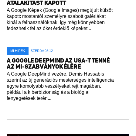
ÁTALAKÍTÁST KAPOTT
A Google Képek (Google Images) megújult külsőt
kapott: mostantól személyre szabott galériákat
kínál a felhasználóknak, így még könnyebben
fedezhetik fel az őket érdeklő képeket...
MI HÍREK
SZERDA 08:12
A GOOGLE DEEPMIND AZ USA-T TENNÉ
AZ MI-SZABVÁNYOK ÉLÉRE
A Google DeepMind vezére, Demis Hassabis
szerint az új generációs mesterséges intelligencia
egyre komolyabb veszélyeket rejt magában,
például a kiberbiztonság és a biológiai
fenyegetések terén...