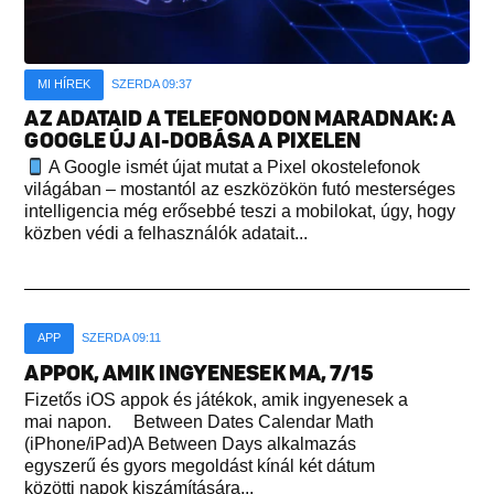
MI HÍREK
SZERDA 09:37
AZ ADATAID A TELEFONODON MARADNAK: A
GOOGLE ÚJ AI-DOBÁSA A PIXELEN
A Google ismét újat mutat a Pixel okostelefonok
világában – mostantól az eszközökön futó mesterséges
intelligencia még erősebbé teszi a mobilokat, úgy, hogy
közben védi a felhasználók adatait...
APP
SZERDA 09:11
APPOK, AMIK INGYENESEK MA, 7/15
Fizetős iOS appok és játékok, amik ingyenesek a
mai napon. Between Dates Calendar Math
(iPhone/iPad)A Between Days alkalmazás
egyszerű és gyors megoldást kínál két dátum
közötti napok kiszámítására...