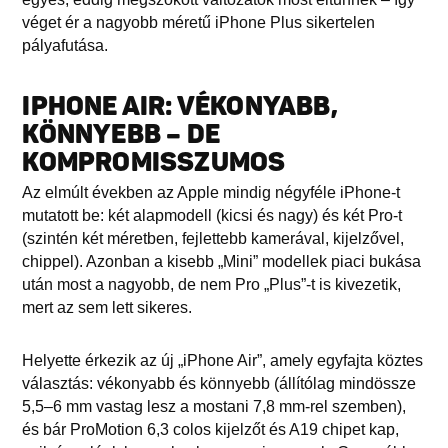
véget ér a nagyobb méretű iPhone Plus sikertelen
pályafutása.
IPHONE AIR: VÉKONYABB,
KÖNNYEBB – DE
KOMPROMISSZUMOS
Az elmúlt években az Apple mindig négyféle iPhone-t
mutatott be: két alapmodell (kicsi és nagy) és két Pro-t
(szintén két méretben, fejlettebb kamerával, kijelzővel,
chippel). Azonban a kisebb „Mini” modellek piaci bukása
után most a nagyobb, de nem Pro „Plus”-t is kivezetik,
mert az sem lett sikeres.
Helyette érkezik az új „iPhone Air”, amely egyfajta köztes
választás: vékonyabb és könnyebb (állítólag mindössze
5,5–6 mm vastag lesz a mostani 7,8 mm-rel szemben),
és bár ProMotion 6,3 colos kijelzőt és A19 chipet kap,