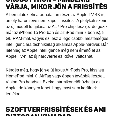
VÁRJA, MIKOR JÖN A FRISSÍTÉS
A bemutatók elmaradhatatlan része az Apple TV 4K is,
amely három éve nem kapott frissítést. A pletykák szerint
az új modell fő újítása az A17 Pro chip lesz (ez dolgozik
már az iPhone 15 Pro-ban és az iPad mini 7-ben is), 8
GB RAM-mal, vagyis ez lesz a legolcsóbb, mesterséges
intelligenciára technikailag alkalmas Apple-hardver. Bár
jelenleg az Apple Intelligence még nem érhető el az
Apple TV-n, az új hardverrel ez idővel változhat.
Kérdés még, hogy jön-e új luxus AirPods Pro, frissített
HomePod mini, új AirTag vagy éppen továbbfejlesztett
Vision Pro headset. Ezeket bármikor előhúzhatja az
Apple, de könnyen lehet, hogy most sem kerülnek
terítékre.
SZOFTVERFRISSÍTÉSEK ÉS AMI