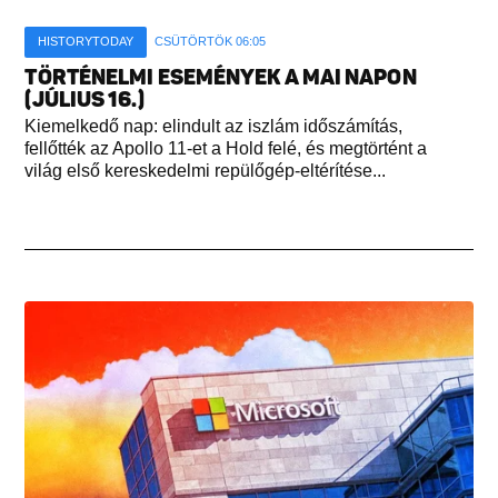
HISTORYTODAY
CSÜTÖRTÖK 06:05
TÖRTÉNELMI ESEMÉNYEK A MAI NAPON
(JÚLIUS 16.)
Kiemelkedő nap: elindult az iszlám időszámítás,
fellőtték az Apollo 11-et a Hold felé, és megtörtént a
világ első kereskedelmi repülőgép-eltérítése...