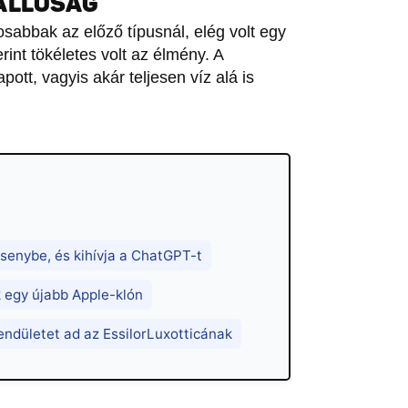
ÁLLÓSÁG
osabbak az előző típusnál, elég volt egy
rint tökéletes volt az élmény. A
ott, vagyis akár teljesen víz alá is
senybe, és kihívja a ChatGPT-t
 egy újabb Apple-klón
ndületet ad az EssilorLuxotticának