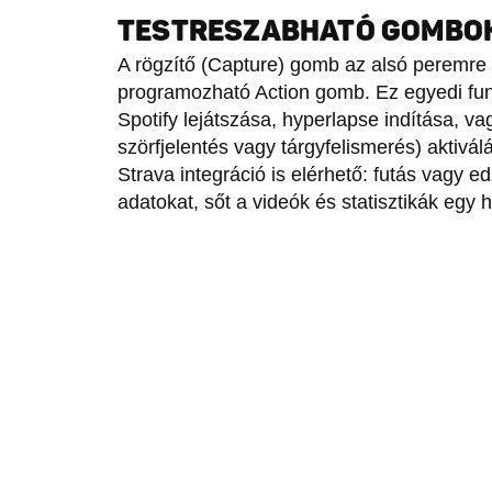
TESTRESZABHATÓ GOMBOK 
A rögzítő (Capture) gomb az alsó peremre k
programozható Action gomb. Ez egyedi fun
Spotify lejátszása, hyperlapse indítása, v
szörfjelentés vagy tárgyfelismerés) aktiv
Strava integráció is elérhető: futás vagy 
adatokat, sőt a videók és statisztikák egy