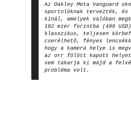
Az Oakley Meta Vanguard ok
sportolóknak tervezték, és
kínál, amelyek valóban meg
192 ezer forintba (499 USD
klasszikus, teljesen körbe
cserélhető, fényes lencsék
hogy a kamera helye is meg
az orr fölött kapott helye
sem takarja ki majd a felv
probléma volt.