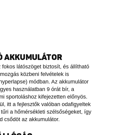
RÓ AKKUMULÁTOR
kos látószöget biztosít, és állítható
 mozgás közbeni felvételek is
t (hyperlapse) módban. Az akkumulátor
egyes használatban 9 órát bír, a
mi sportoláshoz kifejezetten előnyös.
 itt a fejlesztők valóban odafigyeltek
tűri a hőmérsékleti szélsőségeket, így
 csődöt az akkumulátor.