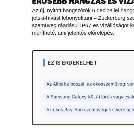
ERŐSEBB HANGZÁS ÉS VÍZ
Az új, nyitott hangszórók 6 decibellel hang
jetski-hívást lebonyolítani – Zuckerberg sze
szemüveg ráadásul IP67-es vízállóságot kap
meríthető, ami jelentős előrelépés.
EZ IS ÉRDEKELHET
Az Alibaba beszáll az okosszemüveg-ver
A Samsung Galaxy XR, áttörés vagy csak
Az okos Ray-Ban szemüvegek sikere új le