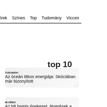
írek
Színes
Top
Tudomány
Vicces
top 10
TUDOMÁNY
Az óceán titkos energiája: Skóciában
már bizonyított
MI HÍREK
Az MI hamis énekesei: átverések a