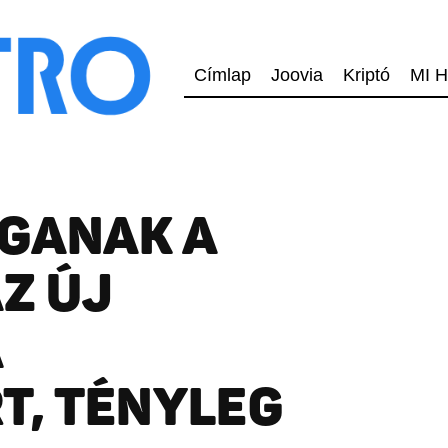
Címlap
Joovia
Kriptó
MI H
NGANAK A
Z ÚJ
A
T, TÉNYLEG