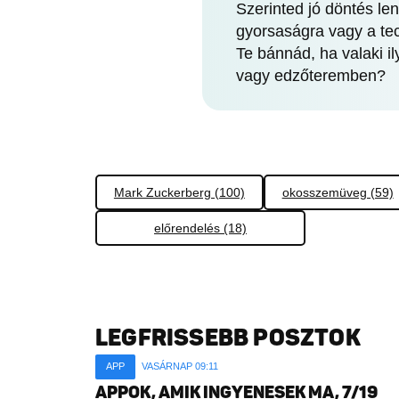
Szerinted jó döntés le
gyorsaságra vagy a tec
Te bánnád, ha valaki i
vagy edzőteremben?
Mark Zuckerberg (100)
okosszemüveg (59)
előrendelés (18)
LEGFRISSEBB POSZTOK
APP
VASÁRNAP 09:11
APPOK, AMIK INGYENESEK MA, 7/19