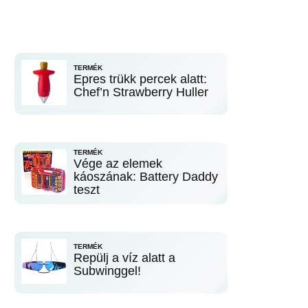
TERMÉK
Epres trükk percek alatt:
Chef’n Strawberry Huller
TERMÉK
Vége az elemek
káoszának: Battery Daddy
teszt
TERMÉK
Repülj a víz alatt a
Subwinggel!