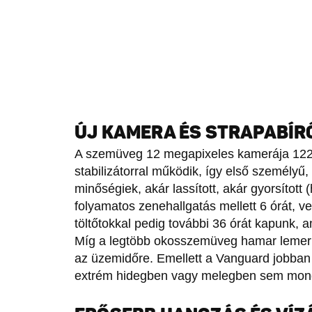
ÚJ KAMERA ÉS STRAPABÍ
A szemüveg 12 megapixeles kamerája 122 fo
stabilizátorral működik, így első személyű,
minőségiek, akár lassított, akár gyorsítot
folyamatos zenehallgatás mellett 6 órát, v
töltőtokkal pedig további 36 órát kapunk, a
Míg a legtöbb okosszemüveg hamar lemerül,
az üzemidőre. Emellett a Vanguard jobban 
extrém hidegben vagy melegben sem mond