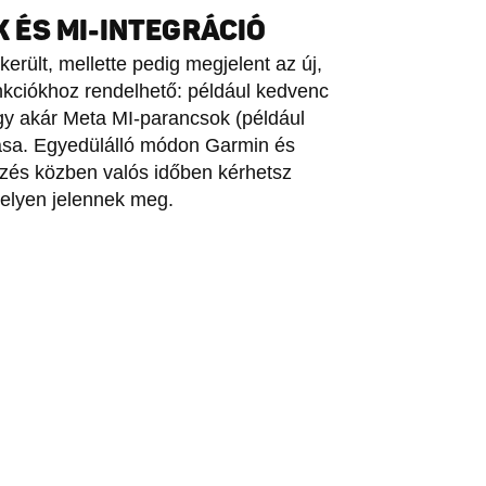
ÉS MI-INTEGRÁCIÓ
erült, mellette pedig megjelent az új,
kciókhoz rendelhető: például kedvenc
agy akár Meta MI-parancsok (például
álása. Egyedülálló módon Garmin és
edzés közben valós időben kérhetsz
 helyen jelennek meg.