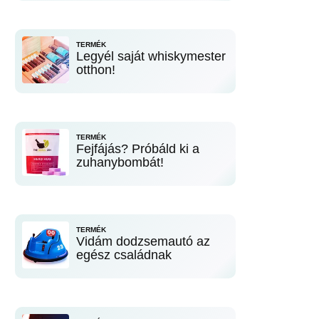
TERMÉK
Legyél saját whiskymester
otthon!
TERMÉK
Fejfájás? Próbáld ki a
zuhanybombát!
TERMÉK
Vidám dodzsemautó az
egész családnak