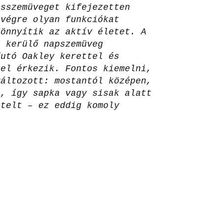
osszemüveget kifejezetten
 végre olyan funkciókat
könnyítik az aktív életet. A
) kerülő napszemüveg
futó Oakley kerettel és
kel érkezik. Fontos kiemelni,
változott: mostantól középen,
t, így sapka vagy sisak alatt
ételt – ez eddig komoly