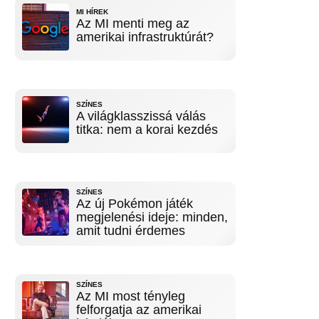
MI HÍREK
Az MI menti meg az
amerikai infrastruktúrát?
SZÍNES
A világklasszissá válás
titka: nem a korai kezdés
SZÍNES
Az új Pokémon játék
megjelenési ideje: minden,
amit tudni érdemes
SZÍNES
Az MI most tényleg
felforgatja az amerikai