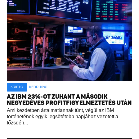
KRIPTÓ
KEDD 16:01
AZ IBM 23%-OT ZUHANT A MÁSODIK
NEGYEDÉVES PROFITFIGYELMEZTETÉS UTÁN
Ami kezdetben ártalmatlannak tűnt, végül az IBM
történetének egyik legsötétebb napjához vezetett a
tőzsdén...