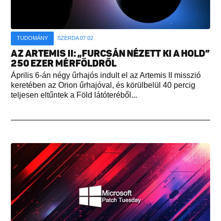
TUDOMÁNY
SZERDA 07:02
AZ ARTEMIS II: „FURCSÁN NÉZETT KI A HOLD”
250 EZER MÉRFÖLDRŐL
Április 6-án négy űrhajós indult el az Artemis II misszió
keretében az Orion űrhajóval, és körülbelül 40 percig
teljesen eltűntek a Föld látóteréből...