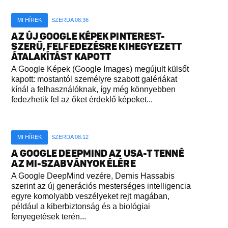
MI HÍREK
SZERDA 08:36
AZ ÚJ GOOGLE KÉPEK PINTEREST-
SZERŰ, FELFEDEZÉSRE KIHEGYEZETT
ÁTALAKÍTÁST KAPOTT
A Google Képek (Google Images) megújult külsőt
kapott: mostantól személyre szabott galériákat
kínál a felhasználóknak, így még könnyebben
fedezhetik fel az őket érdeklő képeket...
MI HÍREK
SZERDA 08:12
A GOOGLE DEEPMIND AZ USA-T TENNÉ
AZ MI-SZABVÁNYOK ÉLÉRE
A Google DeepMind vezére, Demis Hassabis
szerint az új generációs mesterséges intelligencia
egyre komolyabb veszélyeket rejt magában,
például a kiberbiztonság és a biológiai
fenyegetések terén...