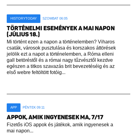
HISTORYTODAY
SZOMBAT 06:05
TÖRTÉNELMI ESEMÉNYEK A MAI NAPON
(JÚLIUS 18.)
Mi történt ezen a napon a történelemben? Viharos
csaták, városok pusztulása és korszakos áttörések
jelölik ezt a napot a történelemben, a Róma elleni
gall betöréstől és a római nagy tűzvésztől kezdve
egészen a titkos szavazás brit bevezetéséig és az
első webre feltöltött fotóig...
APP
PÉNTEK 09:11
APPOK, AMIK INGYENESEK MA, 7/17
Fizetős iOS appok és játékok, amik ingyenesek a
mai napon...