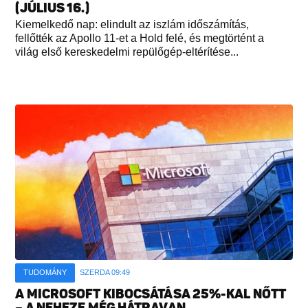
(JÚLIUS 16.)
Kiemelkedő nap: elindult az iszlám időszámítás,
fellőtték az Apollo 11-et a Hold felé, és megtörtént a
világ első kereskedelmi repülőgép-eltérítése...
TUDOMÁNY
SZERDA 09:49
A MICROSOFT KIBOCSÁTÁSA 25%-KAL NŐTT
– A NEHEZE MÉG HÁTRAVAN