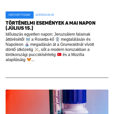
HISTORYTODAY
SZERDA 06:05
TÖRTÉNELMI ESEMÉNYEK A MAI NAPON
(JÚLIUS 15.)
Időutazás egyetlen napon: Jeruzsálem falainak
áttörésétől
a Rosetta-kő
megtalálásán és
Napoleon
megadásán át a Grunwaldnál vívott
döntő ütközetig
, sőt a modern korszakban a
törökországi puccskísérletig
és a Mozilla
alapításáig
...