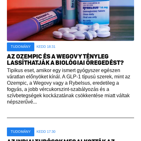
TUDOMÁNY
KEDD 18:31
AZ OZEMPIC ÉS A WEGOVY TÉNYLEG
LASSÍTHATJÁK A BIOLÓGIAI ÖREGEDÉST?
Tipikus eset, amikor egy ismert gyógyszer egészen
váratlan előnyöket kínál. A GLP-1 típusú szerek, mint az
Ozempic, a Wegovy vagy a Rybelsus, eredetileg a
fogyás, a jobb vércukorszint-szabályozás és a
szívbetegségek kockázatának csökkentése miatt váltak
népszerűvé...
TUDOMÁNY
KEDD 17:30