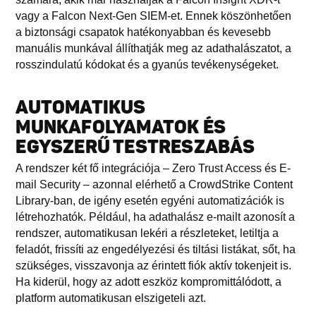
vagy a Falcon Next-Gen SIEM-et. Ennek köszönhetően
a biztonsági csapatok hatékonyabban és kevesebb
manuális munkával állíthatják meg az adathalászatot, a
rosszindulatú kódokat és a gyanús tevékenységeket.
AUTOMATIKUS
MUNKAFOLYAMATOK ÉS
EGYSZERŰ TESTRESZABÁS
A rendszer két fő integrációja – Zero Trust Access és E-
mail Security – azonnal elérhető a CrowdStrike Content
Library-ban, de igény esetén egyéni automatizációk is
létrehozhatók. Például, ha adathalász e-mailt azonosít a
rendszer, automatikusan lekéri a részleteket, letiltja a
feladót, frissíti az engedélyezési és tiltási listákat, sőt, ha
szükséges, visszavonja az érintett fiók aktív tokenjeit is.
Ha kiderül, hogy az adott eszköz kompromittálódott, a
platform automatikusan elszigeteli azt.