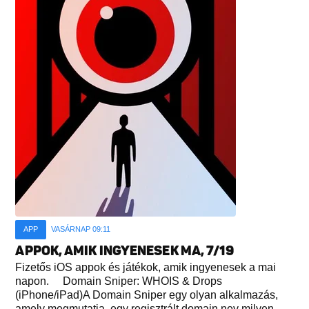
APP
VASÁRNAP 09:11
APPOK, AMIK INGYENESEK MA, 7/19
Fizetős iOS appok és játékok, amik ingyenesek a mai
napon. Domain Sniper: WHOIS & Drops
(iPhone/iPad)A Domain Sniper egy olyan alkalmazás,
amely megmutatja, egy regisztrált domain nev milyen