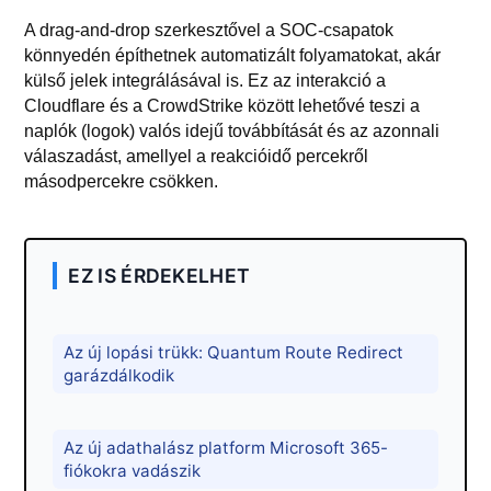
A drag-and-drop szerkesztővel a SOC-csapatok
könnyedén építhetnek automatizált folyamatokat, akár
külső jelek integrálásával is. Ez az interakció a
Cloudflare és a CrowdStrike között lehetővé teszi a
naplók (logok) valós idejű továbbítását és az azonnali
válaszadást, amellyel a reakcióidő percekről
másodpercekre csökken.
EZ IS ÉRDEKELHET
Az új lopási trükk: Quantum Route Redirect
garázdálkodik
Az új adathalász platform Microsoft 365-
fiókokra vadászik