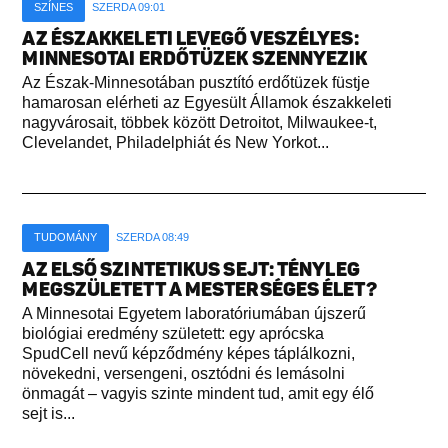
SZÍNES
SZERDA 09:01
AZ ÉSZAKKELETI LEVEGŐ VESZÉLYES:
MINNESOTAI ERDŐTÜZEK SZENNYEZIK
Az Észak-Minnesotában pusztító erdőtüzek füstje
hamarosan elérheti az Egyesült Államok északkeleti
nagyvárosait, többek között Detroitot, Milwaukee-t,
Clevelandet, Philadelphiát és New Yorkot...
TUDOMÁNY
SZERDA 08:49
AZ ELSŐ SZINTETIKUS SEJT: TÉNYLEG
MEGSZÜLETETT A MESTERSÉGES ÉLET?
A Minnesotai Egyetem laboratóriumában újszerű
biológiai eredmény született: egy aprócska
SpudCell nevű képződmény képes táplálkozni,
növekedni, versengeni, osztódni és lemásolni
önmagát – vagyis szinte mindent tud, amit egy élő
sejt is...