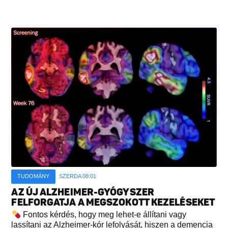
TUDOMÁNY
SZERDA 08:01
AZ ÚJ ALZHEIMER-GYÓGYSZER
FELFORGATJA A MEGSZOKOTT KEZELÉSEKET
Fontos kérdés, hogy meg lehet-e állítani vagy
lassítani az Alzheimer-kór lefolyását, hiszen a demencia