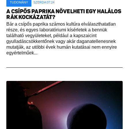
TUDOMÁNY
SZERDA 07:24
A CSÍPŐS PAPRIKA NÖVELHETI EGY HALÁLOS
RÁK KOCKÁZATÁT?
Bár a csípős paprika számos kultúra elválaszthatatlan
része, és egyes laboratóriumi kísérletek a bennük
található vegyületeket, például a kapszaicint
gyulladáscsökkentőnek vagy akár daganatellenesnek
mutatják, az utóbbi évek humán kutatásai nem ennyire
egyértelműek...