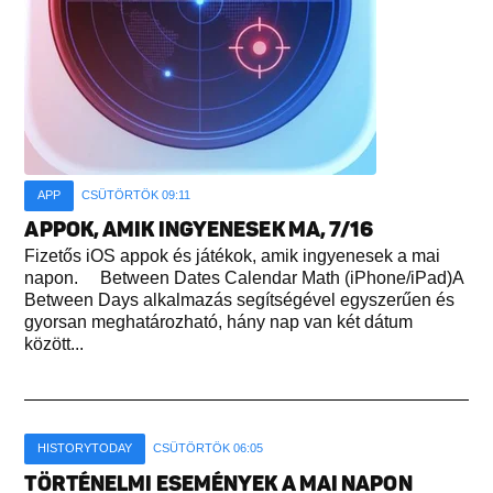
APP
CSÜTÖRTÖK 09:11
APPOK, AMIK INGYENESEK MA, 7/16
Fizetős iOS appok és játékok, amik ingyenesek a mai
napon. Between Dates Calendar Math (iPhone/iPad)A
Between Days alkalmazás segítségével egyszerűen és
gyorsan meghatározható, hány nap van két dátum
között...
HISTORYTODAY
CSÜTÖRTÖK 06:05
TÖRTÉNELMI ESEMÉNYEK A MAI NAPON