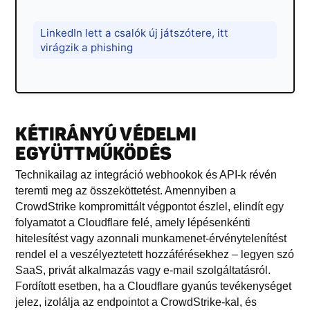
LinkedIn lett a csalók új játszótere, itt
virágzik a phishing
KÉTIRÁNYÚ VÉDELMI
EGYÜTTMŰKÖDÉS
Technikailag az integráció webhookok és API-k révén
teremti meg az összeköttetést. Amennyiben a
CrowdStrike kompromittált végpontot észlel, elindít egy
folyamatot a Cloudflare felé, amely lépésenkénti
hitelesítést vagy azonnali munkamenet-érvénytelenítést
rendel el a veszélyeztetett hozzáférésekhez – legyen szó
SaaS, privát alkalmazás vagy e-mail szolgáltatásról.
Fordított esetben, ha a Cloudflare gyanús tevékenységet
jelez, izolálja az endpointot a CrowdStrike-kal, és