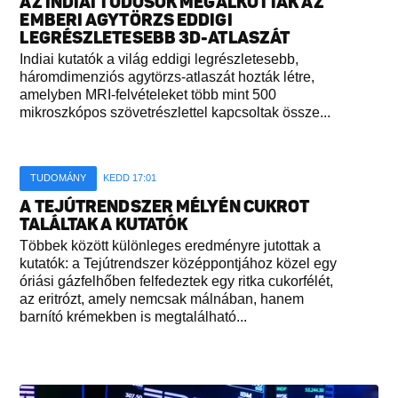
AZ INDIAI TUDÓSOK MEGALKOTTÁK AZ
EMBERI AGYTÖRZS EDDIGI
LEGRÉSZLETESEBB 3D-ATLASZÁT
Indiai kutatók a világ eddigi legrészletesebb,
háromdimenziós agytörzs-atlaszát hozták létre,
amelyben MRI-felvételeket több mint 500
mikroszkópos szövetrészlettel kapcsoltak össze...
TUDOMÁNY
KEDD 17:01
A TEJÚTRENDSZER MÉLYÉN CUKROT
TALÁLTAK A KUTATÓK
Többek között különleges eredményre jutottak a
kutatók: a Tejútrendszer középpontjához közel egy
óriási gázfelhőben felfedeztek egy ritka cukorfélét,
az eritrózt, amely nemcsak málnában, hanem
barnító krémekben is megtalálható...