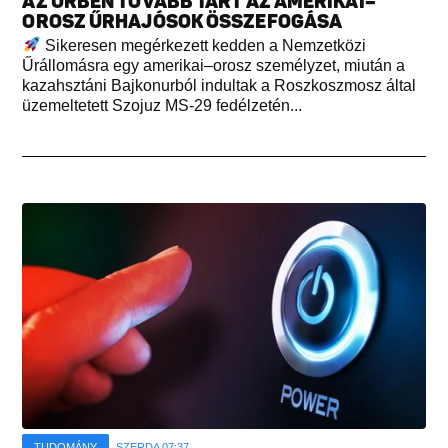
AZ ŰRBEN TOVÁBB TART AZ AMERIKAI–
OROSZ ŰRHAJÓSOK ÖSSZEFOGÁSA
Sikeresen megérkezett kedden a Nemzetközi
Űrállomásra egy amerikai–orosz személyzet, miután a
kazahsztáni Bajkonurból indultak a Roszkoszmosz által
üzemeltetett Szojuz MS-29 fedélzetén...
TUDOMÁNY
SZERDA 07:37