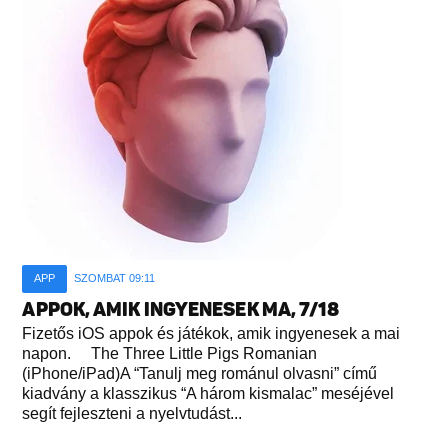
APP
SZOMBAT 09:11
APPOK, AMIK INGYENESEK MA, 7/18
Fizetős iOS appok és játékok, amik ingyenesek a mai
napon. The Three Little Pigs Romanian
(iPhone/iPad)A “Tanulj meg románul olvasni” című
kiadvány a klasszikus “A három kismalac” meséjével
segít fejleszteni a nyelvtudást...