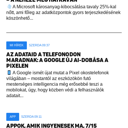
A Microsoft károsanyag-kibocsátása tavaly 25%-kal
nőtt, ami főleg az adatközpontok gyors terjeszkedésének
köszönhető...
MI HÍREK
SZERDA 09:37
AZ ADATAID A TELEFONODON
MARADNAK: A GOOGLE ÚJ AI-DOBÁSA A
PIXELEN
A Google ismét újat mutat a Pixel okostelefonok
világában – mostantól az eszközökön futó
mesterséges intelligencia még erősebbé teszi a
mobilokat, úgy, hogy közben védi a felhasználók
adatait...
APP
SZERDA 09:11
APPOK, AMIK INGYENESEK MA, 7/15