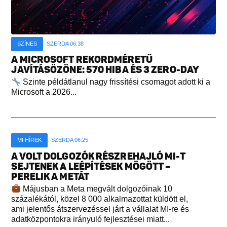
SZÍNES
SZERDA 06:38
A MICROSOFT REKORDMÉRETŰ
JAVÍTÁSÖZÖNE: 570 HIBA ÉS 3 ZERO-DAY
Szinte példátlanul nagy frissítési csomagot adott ki a
Microsoft a 2026...
MI HÍREK
SZERDA 06:25
A VOLT DOLGOZÓK RÉSZREHAJLÓ MI-T
SEJTENEK A LEÉPÍTÉSEK MÖGÖTT –
PERELIK A METÁT
Májusban a Meta megvált dolgozóinak 10
százalékától, közel 8 000 alkalmazottat küldött el,
ami jelentős átszervezéssel járt a vállalat MI-re és
adatközpontokra irányuló fejlesztései miatt...