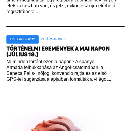
életszakaszban van, és jelzi, mikor lesz újra elérhető
regisztrálásra...
HISTORYTODAY
VASÁRNAP 06:05
TÖRTÉNELMI ESEMÉNYEK A MAI NAPON
(JÚLIUS 19.)
Mi minden történt ezen a napon? A spanyol
Armada felbukkanása az Angol-csatornában, a
Seneca Falls-i nőjogi konvenció rajtja és az első
GPS-jel sugárzása alapjaiban formálták a világot...