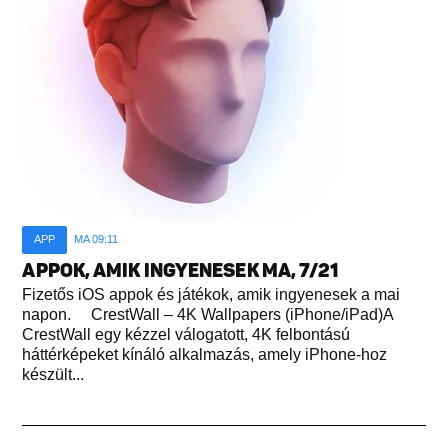
APP
MA 09:11
APPOK, AMIK INGYENESEK MA, 7/21
Fizetős iOS appok és játékok, amik ingyenesek a mai
napon. CrestWall – 4K Wallpapers (iPhone/iPad)A
CrestWall egy kézzel válogatott, 4K felbontású
háttérképeket kínáló alkalmazás, amely iPhone-hoz
készült...