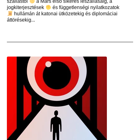
szállástól
a Mars első sikeres leszállásáig, a
jogkiterjesztések
és függetlenségi nyilatkozatok
hullámán át katonai ütközetekig és diplomáciai
áttörésekig...