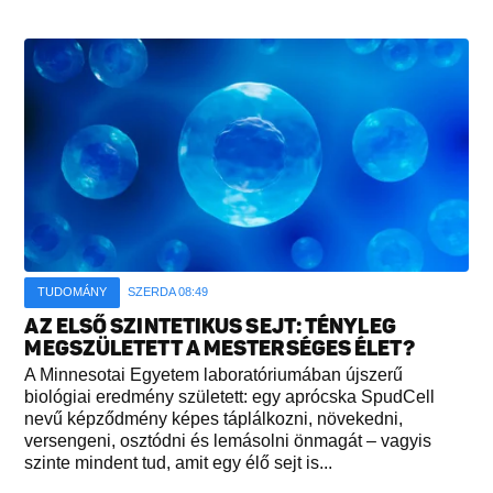
TUDOMÁNY
SZERDA 08:49
AZ ELSŐ SZINTETIKUS SEJT: TÉNYLEG
MEGSZÜLETETT A MESTERSÉGES ÉLET?
A Minnesotai Egyetem laboratóriumában újszerű
biológiai eredmény született: egy aprócska SpudCell
nevű képződmény képes táplálkozni, növekedni,
versengeni, osztódni és lemásolni önmagát – vagyis
szinte mindent tud, amit egy élő sejt is...