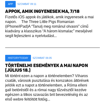
APP
SZOMBAT 09:11
APPOK, AMIK INGYENESEK MA, 7/18
Fizetős iOS appok és játékok, amik ingyenesek a mai
napon. The Three Little Pigs Romanian
(iPhone/iPad)A “Tanulj meg románul olvasni” című
kiadvány a klasszikus “A három kismalac” meséjével
segít fejleszteni a nyelvtudást...
HISTORYTODAY
SZOMBAT 06:05
TÖRTÉNELMI ESEMÉNYEK A MAI NAPON
(JÚLIUS 18.)
Mi történt ezen a napon a történelemben? Viharos
csaták, városok pusztulása és korszakos áttörések
jelölik ezt a napot a történelemben, a Róma elleni
gall betöréstől és a római nagy tűzvésztől kezdve
egészen a titkos szavazás brit bevezetéséig és az
első webre feltöltött fotóig...