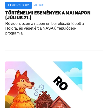
HISTORYTODAY
MA 06:05
TÖRTÉNELMI ESEMÉNYEK A MAI NAPON
(JÚLIUS 21.)
Röviden: ezen a napon ember először lépett a
Holdra, és véget ért a NASA űrrepülőgép-
programja...