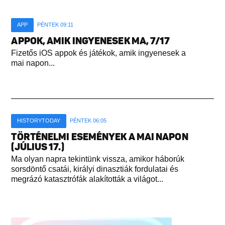
APP
PÉNTEK 09:11
APPOK, AMIK INGYENESEK MA, 7/17
Fizetős iOS appok és játékok, amik ingyenesek a
mai napon...
HISTORYTODAY
PÉNTEK 06:05
TÖRTÉNELMI ESEMÉNYEK A MAI NAPON
(JÚLIUS 17.)
Ma olyan napra tekintünk vissza, amikor háborúk
sorsdöntő csatái, királyi dinasztiák fordulatai és
megrázó katasztrófák alakították a világot...