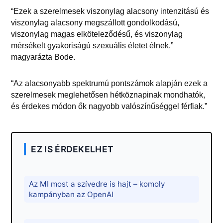
“Ezek a szerelmesek viszonylag alacsony intenzitású és
viszonylag alacsony megszállott gondolkodású,
viszonylag magas elköteleződésű, és viszonylag
mérsékelt gyakoriságú szexuális életet élnek,”
magyarázta Bode.
“Az alacsonyabb spektrumú pontszámok alapján ezek a
szerelmesek meglehetősen hétköznapinak mondhatók,
és érdekes módon ők nagyobb valószínűséggel férfiak.”
EZ IS ÉRDEKELHET
Az MI most a szívedre is hajt – komoly
kampányban az OpenAI