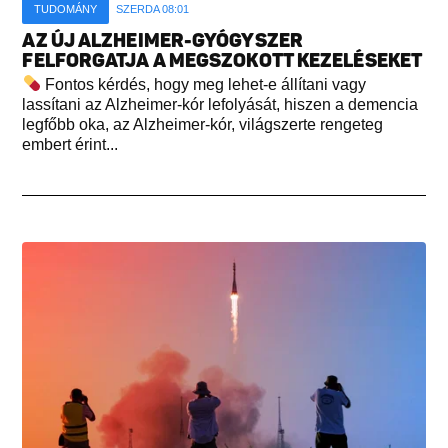
TUDOMÁNY
SZERDA 08:01
AZ ÚJ ALZHEIMER-GYÓGYSZER
FELFORGATJA A MEGSZOKOTT KEZELÉSEKET
Fontos kérdés, hogy meg lehet-e állítani vagy
lassítani az Alzheimer-kór lefolyását, hiszen a demencia
legfőbb oka, az Alzheimer-kór, világszerte rengeteg
embert érint...