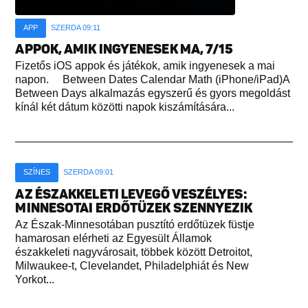
APP
SZERDA 09:11
APPOK, AMIK INGYENESEK MA, 7/15
Fizetős iOS appok és játékok, amik ingyenesek a mai
napon. Between Dates Calendar Math (iPhone/iPad)A
Between Days alkalmazás egyszerű és gyors megoldást
kínál két dátum közötti napok kiszámítására...
SZÍNES
SZERDA 09:01
AZ ÉSZAKKELETI LEVEGŐ VESZÉLYES:
MINNESOTAI ERDŐTÜZEK SZENNYEZIK
Az Észak-Minnesotában pusztító erdőtüzek füstje
hamarosan elérheti az Egyesült Államok
északkeleti nagyvárosait, többek között Detroitot,
Milwaukee-t, Clevelandet, Philadelphiát és New
Yorkot...