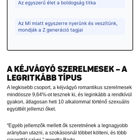
Az egyszerű élet a boldogság titka
Az MI miatt egyszerre nyerünk és veszítünk,
mondják a Z generáció tagjai
A KÉJVÁGYÓ SZERELMESEK – A
LEGRITKÁBB TÍPUS
A legkisebb csoport, a kéjvágyó romantikus szerelmesek
mindössze 9,64%-ot tesznek ki, és leginkább a rendkívül
gyakori, átlagosan heti 10 alkalommal történő szexuális
együttlét jellemzi őket.
“Egyéb jellemzők mellett ők szeretnének a legnagyobb
arányban utazni, a szokásosnál többet költeni, és több
cigarettát szívni,” mondta Bode.