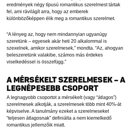
eredmények négy típusú romantikus szerelmest tártak
fel, ami rávilágít arra, hogy az emberek
különbözőképpen élik meg a romantikus szerelmet.
“A lényeg az, hogy nem mindannyian ugyanúgy
szeretünk – egyesek akár heti 20 alkalommal is
szexelnek, amikor szerelmesek,” mondta. “Az, ahogyan
beleszeretünk valakibe, számos más érdekes
viselkedéssel is összefügg.”
A MÉRSÉKELT SZERELMESEK – A
LEGNÉPESEBB CSOPORT
A legnagyobb csoportot a mérsékelt (vagy “átlagos”)
szerelmesek alkotják, a szerelmesek több mint 40%-át
képviselve. A tanulmány ezeket a szerelmeseket
“teljesen átlagosnak” definiálta a nem kiemelkedő
romantikus jellemzőik miatt.