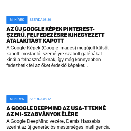
MI HÍREK
SZERDA 08:36
AZ ÚJ GOOGLE KÉPEK PINTEREST-
SZERŰ, FELFEDEZÉSRE KIHEGYEZETT
ÁTALAKÍTÁST KAPOTT
A Google Képek (Google Images) megújult külsőt
kapott: mostantól személyre szabott galériákat
kínál a felhasználóknak, így még könnyebben
fedezhetik fel az őket érdeklő képeket...
MI HÍREK
SZERDA 08:12
A GOOGLE DEEPMIND AZ USA-T TENNÉ
AZ MI-SZABVÁNYOK ÉLÉRE
A Google DeepMind vezére, Demis Hassabis
szerint az új generációs mesterséges intelligencia