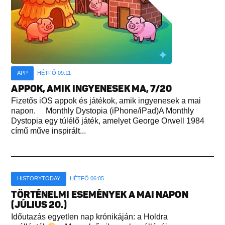
APP
HÉTFŐ 09:11
APPOK, AMIK INGYENESEK MA, 7/20
Fizetős iOS appok és játékok, amik ingyenesek a mai
napon. Monthly Dystopia (iPhone/iPad)A Monthly
Dystopia egy túlélő játék, amelyet George Orwell 1984
című műve inspirált...
HISTORYTODAY
HÉTFŐ 06:05
TÖRTÉNELMI ESEMÉNYEK A MAI NAPON
(JÚLIUS 20.)
Időutazás egyetlen nap krónikáján: a Holdra