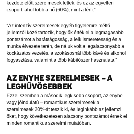
kezdete előtt szerelmesek lettek, és ez az egyetlen
csoport, ahol több a nő (60%), mint a férfi.”
“Az intenzív szerelmesek egyéb figyelemre méltó
jellemzői közé tartozik, hogy ők érték el a legmagasabb
pontszámot a barátságosság, a lelkiismeretesség és a
munka élvezete terén, de náluk volt a legalacsonyabb a
kockázatos vezetés, a szokásosnál több kávé és alkohol
fogyasztása, valamint a több kábítószer használata.”
AZ ENYHE SZERELMESEK – A
LEGHŰVÖSEBBEK
Ezzel szemben a második legkisebb csoport, az enyhe –
vagy jóindulatú – romantikus szerelmesek a
szerelmesek 20%-át teszik ki, és leginkább az jellemzi
őket, hogy következetesen alacsony pontszámot érnek el
minden romantikus szerelmi mutatóban.