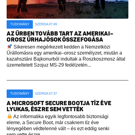
TUDOMÁNY
SZERDA 07:49
AZ ŰRBEN TOVÁBB TART AZ AMERIKAI–
OROSZ ŰRHAJÓSOK ÖSSZEFOGÁSA
Sikeresen megérkezett kedden a Nemzetközi
Űrállomásra egy amerikai–orosz személyzet, miután a
kazahsztáni Bajkonurból indultak a Roszkoszmosz által
üzemeltetett Szojuz MS-29 fedélzetén...
TUDOMÁNY
SZERDA 07:37
A MICROSOFT SECURE BOOTJA TÍZ ÉVE
LYUKAS, ÉSZRE SEM VETTÉK
Az informatika egyik legfontosabb biztonsági
eleme, a Secure Boot, már csaknem tíz éve
lényegében védtelenné vált – és ezt eddig senki
sem vette észre...