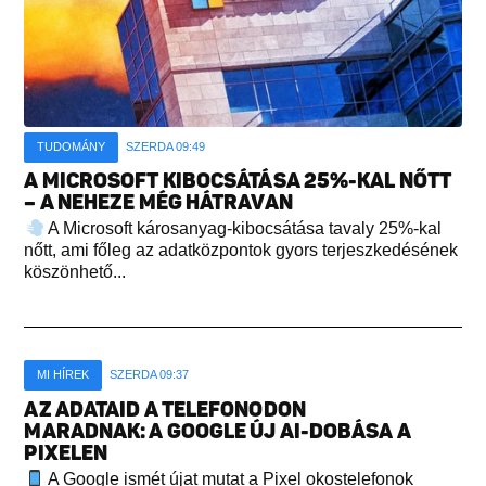
TUDOMÁNY
SZERDA 09:49
A MICROSOFT KIBOCSÁTÁSA 25%-KAL NŐTT
– A NEHEZE MÉG HÁTRAVAN
A Microsoft károsanyag-kibocsátása tavaly 25%-kal
nőtt, ami főleg az adatközpontok gyors terjeszkedésének
köszönhető...
MI HÍREK
SZERDA 09:37
AZ ADATAID A TELEFONODON
MARADNAK: A GOOGLE ÚJ AI-DOBÁSA A
PIXELEN
A Google ismét újat mutat a Pixel okostelefonok