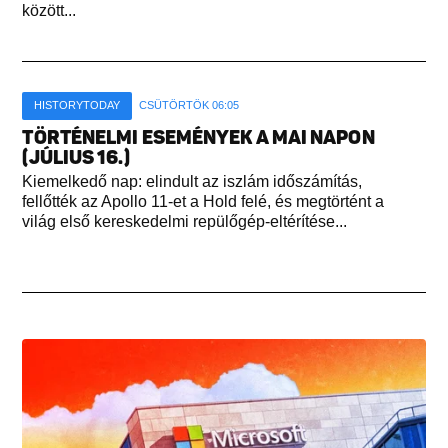
között...
HISTORYTODAY
CSÜTÖRTÖK 06:05
TÖRTÉNELMI ESEMÉNYEK A MAI NAPON
(JÚLIUS 16.)
Kiemelkedő nap: elindult az iszlám időszámítás,
fellőtték az Apollo 11-et a Hold felé, és megtörtént a
világ első kereskedelmi repülőgép-eltérítése...