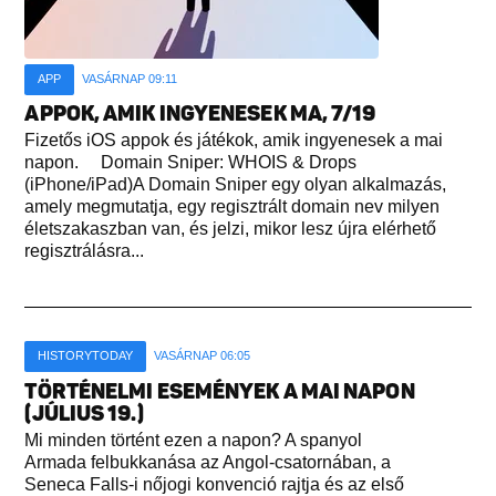
APP
VASÁRNAP 09:11
APPOK, AMIK INGYENESEK MA, 7/19
Fizetős iOS appok és játékok, amik ingyenesek a mai
napon. Domain Sniper: WHOIS & Drops
(iPhone/iPad)A Domain Sniper egy olyan alkalmazás,
amely megmutatja, egy regisztrált domain nev milyen
életszakaszban van, és jelzi, mikor lesz újra elérhető
regisztrálásra...
HISTORYTODAY
VASÁRNAP 06:05
TÖRTÉNELMI ESEMÉNYEK A MAI NAPON
(JÚLIUS 19.)
Mi minden történt ezen a napon? A spanyol
Armada felbukkanása az Angol-csatornában, a
Seneca Falls-i nőjogi konvenció rajtja és az első