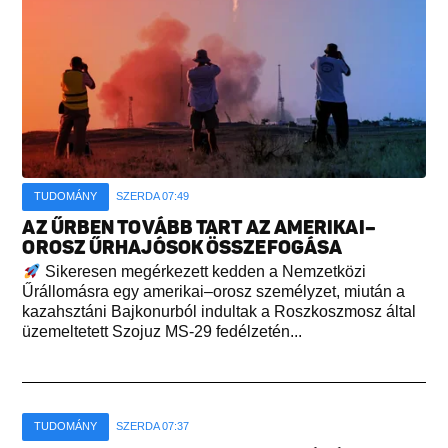
TUDOMÁNY
SZERDA 07:49
AZ ŰRBEN TOVÁBB TART AZ AMERIKAI–
OROSZ ŰRHAJÓSOK ÖSSZEFOGÁSA
Sikeresen megérkezett kedden a Nemzetközi
Űrállomásra egy amerikai–orosz személyzet, miután a
kazahsztáni Bajkonurból indultak a Roszkoszmosz által
üzemeltetett Szojuz MS-29 fedélzetén...
TUDOMÁNY
SZERDA 07:37