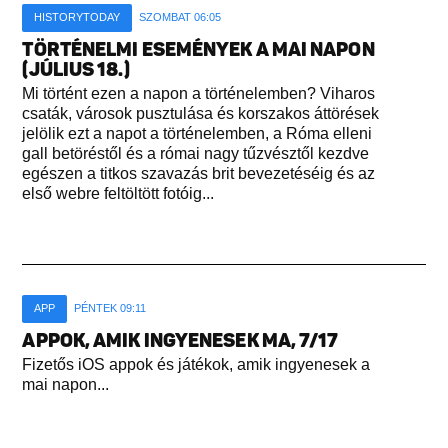
HISTORYTODAY
SZOMBAT 06:05
TÖRTÉNELMI ESEMÉNYEK A MAI NAPON
(JÚLIUS 18.)
Mi történt ezen a napon a történelemben? Viharos
csaták, városok pusztulása és korszakos áttörések
jelölik ezt a napot a történelemben, a Róma elleni
gall betöréstől és a római nagy tűzvésztől kezdve
egészen a titkos szavazás brit bevezetéséig és az
első webre feltöltött fotóig...
APP
PÉNTEK 09:11
APPOK, AMIK INGYENESEK MA, 7/17
Fizetős iOS appok és játékok, amik ingyenesek a
mai napon...