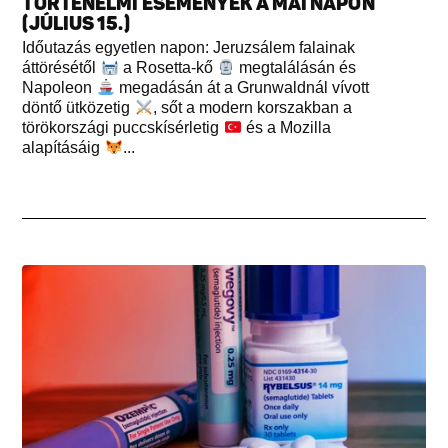
TÖRTÉNELMI ESEMÉNYEK A MAI NAPON
(JÚLIUS 15.)
Időutazás egyetlen napon: Jeruzsálem falainak
áttörésétől
a Rosetta-kő
megtalálásán és
Napoleon
megadásán át a Grunwaldnál vívott
döntő ütközetig
, sőt a modern korszakban a
törökországi puccskísérletig
és a Mozilla
alapításáig
...