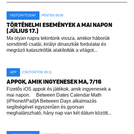
HISTORYTODAY
PÉNTEK 06:05
TÖRTÉNELMI ESEMÉNYEK A MAI NAPON
(JÚLIUS 17.)
Ma olyan napra tekintünk vissza, amikor háborúk
sorsdöntő csatái, királyi dinasztiák fordulatai és
megrázó katasztrófák alakították a világot...
APP
CSÜTÖRTÖK 09:11
APPOK, AMIK INGYENESEK MA, 7/16
Fizetős iOS appok és játékok, amik ingyenesek a
mai napon. Between Dates Calendar Math
(iPhone/iPad)A Between Days alkalmazás
segítségével egyszerűen és gyorsan
meghatározható, hány nap van két dátum között...