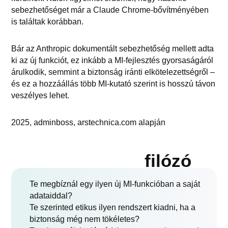
sebezhetőséget már a Claude Chrome-bővítményében
is találtak korábban.
Bár az Anthropic dokumentált sebezhetőség mellett adta
ki az új funkciót, ez inkább a MI-fejlesztés gyorsaságáról
árulkodik, semmint a biztonság iránti elkötelezettségről –
és ez a hozzáállás több MI-kutató szerint is hosszú távon
veszélyes lehet.
2025, adminboss, arstechnica.com alapján
filózó
Te megbíznál egy ilyen új MI-funkcióban a saját
adataiddal?
Te szerinted etikus ilyen rendszert kiadni, ha a
biztonság még nem tökéletes?