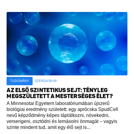
TUDOMÁNY
SZERDA 08:49
AZ ELSŐ SZINTETIKUS SEJT: TÉNYLEG
MEGSZÜLETETT A MESTERSÉGES ÉLET?
A Minnesotai Egyetem laboratóriumában újszerű
biológiai eredmény született: egy aprócska SpudCell
nevű képződmény képes táplálkozni, növekedni,
versengeni, osztódni és lemásolni önmagát – vagyis
szinte mindent tud, amit egy élő sejt is...