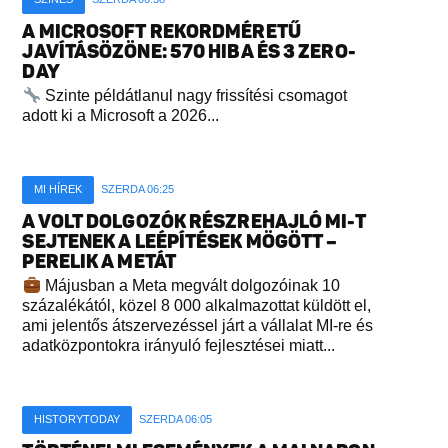
A MICROSOFT REKORDMÉRETŰ
JAVÍTÁSÖZÖNE: 570 HIBA ÉS 3 ZERO-
DAY
Szinte példátlanul nagy frissítési csomagot
adott ki a Microsoft a 2026...
MI HÍREK
SZERDA 06:25
A VOLT DOLGOZÓK RÉSZREHAJLÓ MI-T
SEJTENEK A LEÉPÍTÉSEK MÖGÖTT –
PERELIK A METÁT
Májusban a Meta megvált dolgozóinak 10
százalékától, közel 8 000 alkalmazottat küldött el,
ami jelentős átszervezéssel járt a vállalat MI-re és
adatközpontokra irányuló fejlesztései miatt...
HISTORYTODAY
SZERDA 06:05