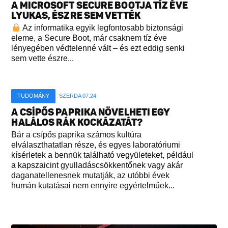
A MICROSOFT SECURE BOOTJA TÍZ ÉVE
LYUKAS, ÉSZRE SEM VETTÉK
Az informatika egyik legfontosabb biztonsági
eleme, a Secure Boot, már csaknem tíz éve
lényegében védtelenné vált – és ezt eddig senki
sem vette észre...
TUDOMÁNY
SZERDA 07:24
A CSÍPŐS PAPRIKA NÖVELHETI EGY
HALÁLOS RÁK KOCKÁZATÁT?
Bár a csípős paprika számos kultúra
elválaszthatatlan része, és egyes laboratóriumi
kísérletek a bennük található vegyületeket, például
a kapszaicint gyulladáscsökkentőnek vagy akár
daganatellenesnek mutatják, az utóbbi évek
humán kutatásai nem ennyire egyértelműek...