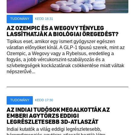
TUDOMÁNY
KEDD 18:31
AZ OZEMPIC ÉS A WEGOVY TÉNYLEG
LASSÍTHATJÁK A BIOLÓGIAI ÖREGEDÉST?
Tipikus eset, amikor egy ismert gyógyszer egészen
váratlan előnyöket kínál. A GLP-1 típusú szerek, mint az
Ozempic, a Wegovy vagy a Rybelsus, eredetileg a
fogyás, a jobb vércukorszint-szabályozás és a
szívbetegségek kockázatának csökkentése miatt váltak
népszerűvé...
TUDOMÁNY
KEDD 17:30
AZ INDIAI TUDÓSOK MEGALKOTTÁK AZ
EMBERI AGYTÖRZS EDDIGI
LEGRÉSZLETESEBB 3D-ATLASZÁT
Indiai kutatók a világ eddigi legrészletesebb,