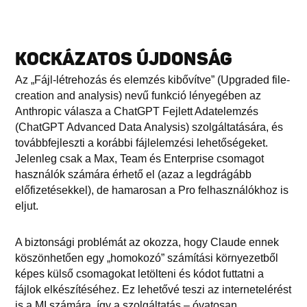
KOCKÁZATOS ÚJDONSÁG
Az „Fájl-létrehozás és elemzés kibővítve” (Upgraded file-
creation and analysis) nevű funkció lényegében az
Anthropic válasza a ChatGPT Fejlett Adatelemzés
(ChatGPT Advanced Data Analysis) szolgáltatására, és
továbbfejleszti a korábbi fájlelemzési lehetőségeket.
Jelenleg csak a Max, Team és Enterprise csomagot
használók számára érhető el (azaz a legdrágább
előfizetésekkel), de hamarosan a Pro felhasználókhoz is
eljut.
A biztonsági problémát az okozza, hogy Claude ennek
köszönhetően egy „homokozó” számítási környezetből
képes külső csomagokat letölteni és kódot futtatni a
fájlok elkészítéséhez. Ez lehetővé teszi az internetelérést
is a MI számára, így a szolgáltatás – óvatosan