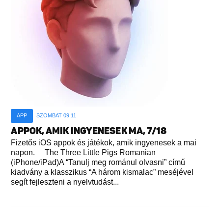
APP
SZOMBAT 09:11
APPOK, AMIK INGYENESEK MA, 7/18
Fizetős iOS appok és játékok, amik ingyenesek a mai
napon. The Three Little Pigs Romanian
(iPhone/iPad)A “Tanulj meg románul olvasni” című
kiadvány a klasszikus “A három kismalac” meséjével
segít fejleszteni a nyelvtudást...