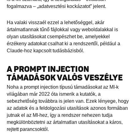
fogalmazva – „adatvesztési kockázatot” jelent.
Ha valaki visszaél ezzel a lehetőséggel, akár
ártalmatlannak tűnő fájlokkal vagy weboldalakkal is
olyan utasításokat csempészhet be, amelyekkel
érzékeny adatokat csalhat ki a rendszertől, például a
Claude-hoz kapcsolt tudásbázisból.
A PROMPT INJECTION
TÁMADÁSOK VALÓS VESZÉLYE
Noha a prompt injection típusú támadásokat az MI-k
világában már 2022 óta ismerik a kutatók, a
sebezhetőség továbbra is jelen van. Ezek lényege, hogy
az adatok és a feldolgozási utasítások azonos formában
jutnak el az MI-hez, így a rendszer nehezen tudja
megkülönböztetni az ártalmatlan utasításokat a káros,
rejtett parancsoktól.