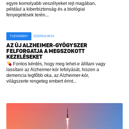
egyre komolyabb veszélyeket rejt magában,
például a kiberbiztonság és a biológiai
fenyegetések terén...
TUDOMÁNY
SZERDA 08:01
AZ ÚJ ALZHEIMER-GYÓGYSZER
FELFORGATJA A MEGSZOKOTT
KEZELÉSEKET
Fontos kérdés, hogy meg lehet-e állítani vagy
lassítani az Alzheimer-kór lefolyását, hiszen a
demencia legfőbb oka, az Alzheimer-kór,
világszerte rengeteg embert érint...