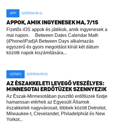
APP
SZERDA 09:11
APPOK, AMIK INGYENESEK MA, 7/15
Fizetős iOS appok és játékok, amik ingyenesek a
mai napon. Between Dates Calendar Math
(iPhone/iPad)A Between Days alkalmazás
egyszerű és gyors megoldást kínál két dátum
közötti napok kiszámítására...
SZÍNES
SZERDA 09:01
AZ ÉSZAKKELETI LEVEGŐ VESZÉLYES:
MINNESOTAI ERDŐTÜZEK SZENNYEZIK
Az Észak-Minnesotában pusztító erdőtüzek füstje
hamarosan elérheti az Egyesült Államok
északkeleti nagyvárosait, többek között Detroitot,
Milwaukee-t, Clevelandet, Philadelphiát és New
Yorkot...