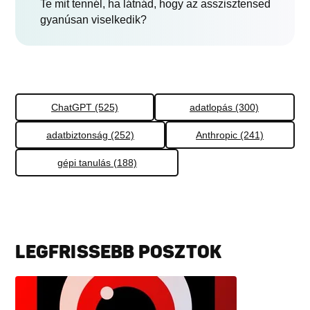
Te mit tennél, ha látnád, hogy az asszisztensed
gyanúsan viselkedik?
ChatGPT (525)
adatlopás (300)
adatbiztonság (252)
Anthropic (241)
gépi tanulás (188)
LEGFRISSEBB POSZTOK