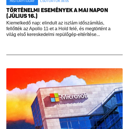
HISTORYTODAY
CSÜTÖRTÖK 06:05
TÖRTÉNELMI ESEMÉNYEK A MAI NAPON
(JÚLIUS 16.)
Kiemelkedő nap: elindult az iszlám időszámítás,
fellőtték az Apollo 11-et a Hold felé, és megtörtént a
világ első kereskedelmi repülőgép-eltérítése...