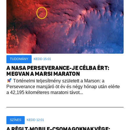
TUDOMÁNY
KEDD 15:01
A NASA PERSEVERANCE-JE CÉLBA ÉRT:
MEGVAN A MARSI MARATON
Történelmi teljesítmény született a Marson: a
Perseverance marsjáró öt év és négy hónap után elérte
a 42,195 kilométeres maratoni távot...
SZÍNES
KEDD 12:01
A RÉGI T‑MOBILE-CSOMAGOKNAK VÉGE: