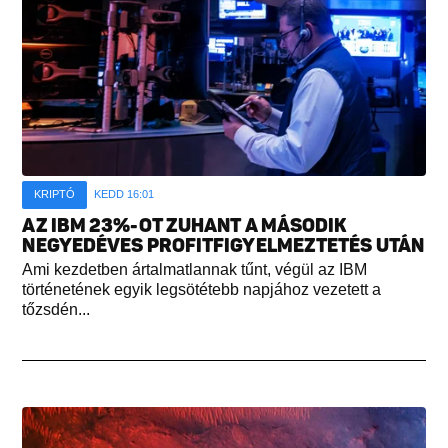
KRIPTÓ
KEDD 16:01
AZ IBM 23%-OT ZUHANT A MÁSODIK
NEGYEDÉVES PROFITFIGYELMEZTETÉS UTÁN
Ami kezdetben ártalmatlannak tűnt, végül az IBM
történetének egyik legsötétebb napjához vezetett a
tőzsdén...