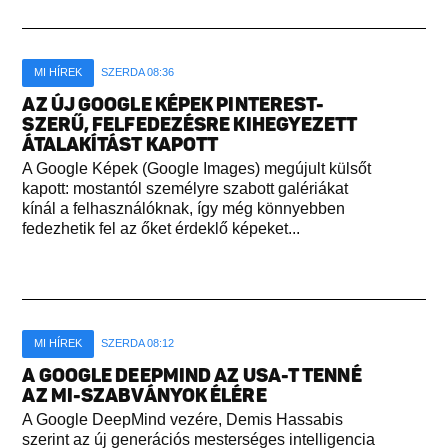
MI HÍREK
SZERDA 08:36
AZ ÚJ GOOGLE KÉPEK PINTEREST-
SZERŰ, FELFEDEZÉSRE KIHEGYEZETT
ÁTALAKÍTÁST KAPOTT
A Google Képek (Google Images) megújult külsőt
kapott: mostantól személyre szabott galériákat
kínál a felhasználóknak, így még könnyebben
fedezhetik fel az őket érdeklő képeket...
MI HÍREK
SZERDA 08:12
A GOOGLE DEEPMIND AZ USA-T TENNÉ
AZ MI-SZABVÁNYOK ÉLÉRE
A Google DeepMind vezére, Demis Hassabis
szerint az új generációs mesterséges intelligencia