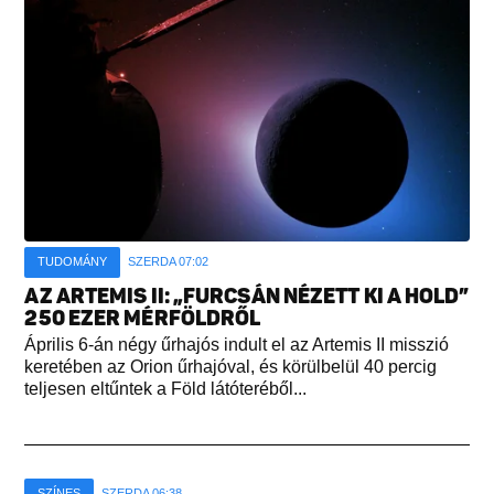
TUDOMÁNY
SZERDA 07:02
AZ ARTEMIS II: „FURCSÁN NÉZETT KI A HOLD”
250 EZER MÉRFÖLDRŐL
Április 6-án négy űrhajós indult el az Artemis II misszió
keretében az Orion űrhajóval, és körülbelül 40 percig
teljesen eltűntek a Föld látóteréből...
SZÍNES
SZERDA 06:38