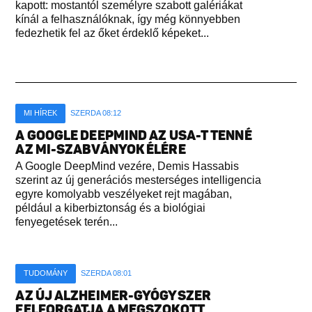
kapott: mostantól személyre szabott galériákat
kínál a felhasználóknak, így még könnyebben
fedezhetik fel az őket érdeklő képeket...
MI HÍREK
SZERDA 08:12
A GOOGLE DEEPMIND AZ USA-T TENNÉ
AZ MI-SZABVÁNYOK ÉLÉRE
A Google DeepMind vezére, Demis Hassabis
szerint az új generációs mesterséges intelligencia
egyre komolyabb veszélyeket rejt magában,
például a kiberbiztonság és a biológiai
fenyegetések terén...
TUDOMÁNY
SZERDA 08:01
AZ ÚJ ALZHEIMER-GYÓGYSZER
FELFORGATJA A MEGSZOKOTT