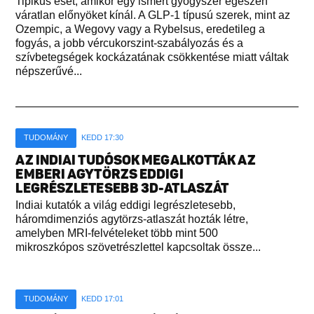
Tipikus eset, amikor egy ismert gyógyszer egészen
váratlan előnyöket kínál. A GLP-1 típusú szerek, mint az
Ozempic, a Wegovy vagy a Rybelsus, eredetileg a
fogyás, a jobb vércukorszint-szabályozás és a
szívbetegségek kockázatának csökkentése miatt váltak
népszerűvé...
TUDOMÁNY
KEDD 17:30
AZ INDIAI TUDÓSOK MEGALKOTTÁK AZ
EMBERI AGYTÖRZS EDDIGI
LEGRÉSZLETESEBB 3D-ATLASZÁT
Indiai kutatók a világ eddigi legrészletesebb,
háromdimenziós agytörzs-atlaszát hozták létre,
amelyben MRI-felvételeket több mint 500
mikroszkópos szövetrészlettel kapcsoltak össze...
TUDOMÁNY
KEDD 17:01