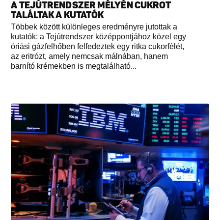
A TEJÚTRENDSZER MÉLYÉN CUKROT
TALÁLTAK A KUTATÓK
Többek között különleges eredményre jutottak a
kutatók: a Tejútrendszer középpontjához közel egy
óriási gázfelhőben felfedeztek egy ritka cukorfélét,
az eritrózt, amely nemcsak málnában, hanem
barnító krémekben is megtalálható...