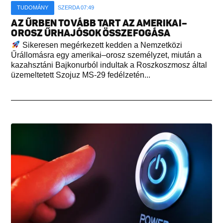
TUDOMÁNY
SZERDA 07:49
AZ ŰRBEN TOVÁBB TART AZ AMERIKAI–
OROSZ ŰRHAJÓSOK ÖSSZEFOGÁSA
Sikeresen megérkezett kedden a Nemzetközi
Űrállomásra egy amerikai–orosz személyzet, miután a
kazahsztáni Bajkonurból indultak a Roszkoszmosz által
üzemeltetett Szojuz MS-29 fedélzetén...