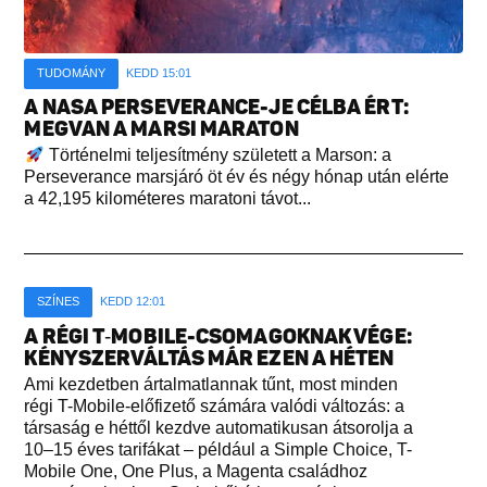
TUDOMÁNY
KEDD 15:01
A NASA PERSEVERANCE-JE CÉLBA ÉRT:
MEGVAN A MARSI MARATON
Történelmi teljesítmény született a Marson: a
Perseverance marsjáró öt év és négy hónap után elérte
a 42,195 kilométeres maratoni távot...
SZÍNES
KEDD 12:01
A RÉGI T‑MOBILE-CSOMAGOKNAK VÉGE:
KÉNYSZERVÁLTÁS MÁR EZEN A HÉTEN
Ami kezdetben ártalmatlannak tűnt, most minden
régi T-Mobile-előfizető számára valódi változás: a
társaság e héttől kezdve automatikusan átsorolja a
10–15 éves tarifákat – például a Simple Choice, T-
Mobile One, One Plus, a Magenta családhoz