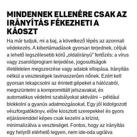
MINDENNEK ELLENÉRE CSAK AZ
IRÁNYÍTÁS FÉKEZHETI A
KÁOSZT
Ha már tudjuk, mi a baj, a következő lépés az azonnali
védekezés. A kibertámadások gyorsan terjednek, céljuk
a lehető legszélesebb körű „oldalirányú” fertőzés: a vírus
vagy zsarolóprogram terjedése, jogosultságok
illetéktelen megszerzése vagy adatok ellopása. Irányítás
nélkül a veszteségek lavinaszerűen nőnek. Ezért kell
gyorsan lekapcsolni az érintett gépeket a hálózatról,
megszüntetni a kompromittált jelszavakat, és
automatikus védelmi szabályokat aktiválni – például
blokkolni a gyanús adatmozgásokat. Egy jól kidolgozott
vészforgatókönyv, előre kiosztott szerepekkel és gyors
eljárásrenddel képes csak kezelni a krízist,
minimalizálva a veszteséget. Fontos, hogy az irányítás
egy helyről elérhető legyen, nem ide-oda ugrálva