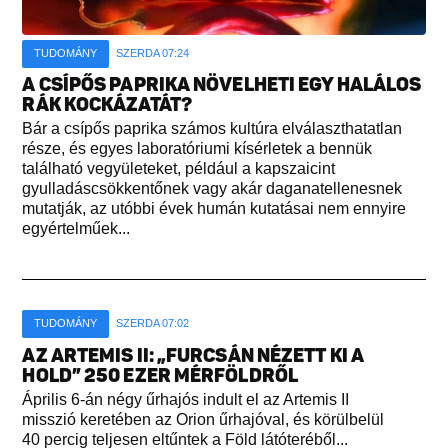
TUDOMÁNY
SZERDA 07:24
A CSÍPŐS PAPRIKA NÖVELHETI EGY HALÁLOS
RÁK KOCKÁZATÁT?
Bár a csípős paprika számos kultúra elválaszthatatlan
része, és egyes laboratóriumi kísérletek a bennük
található vegyületeket, például a kapszaicint
gyulladáscsökkentőnek vagy akár daganatellenesnek
mutatják, az utóbbi évek humán kutatásai nem ennyire
egyértelműek...
TUDOMÁNY
SZERDA 07:02
AZ ARTEMIS II: „FURCSÁN NÉZETT KI A
HOLD” 250 EZER MÉRFÖLDRŐL
Április 6-án négy űrhajós indult el az Artemis II
misszió keretében az Orion űrhajóval, és körülbelül
40 percig teljesen eltűntek a Föld látóteréből...