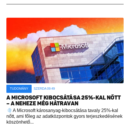
TUDOMÁNY
SZERDA 09:49
A MICROSOFT KIBOCSÁTÁSA 25%-KAL NŐTT
– A NEHEZE MÉG HÁTRAVAN
A Microsoft károsanyag-kibocsátása tavaly 25%-kal
nőtt, ami főleg az adatközpontok gyors terjeszkedésének
köszönhető...