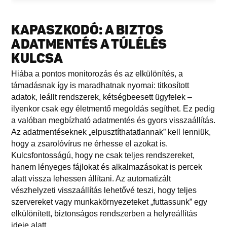
KAPASZKODÓ: A BIZTOS
ADATMENTÉS A TÚLÉLÉS
KULCSA
Hiába a pontos monitorozás és az elkülönítés, a
támadásnak így is maradhatnak nyomai: titkosított
adatok, leállt rendszerek, kétségbeesett ügyfelek –
ilyenkor csak egy életmentő megoldás segíthet. Ez pedig
a valóban megbízható adatmentés és gyors visszaállítás.
Az adatmentéseknek „elpusztíthatatlannak” kell lenniük,
hogy a zsarolóvírus ne érhesse el azokat is.
Kulcsfontosságú, hogy ne csak teljes rendszereket,
hanem lényeges fájlokat és alkalmazásokat is percek
alatt vissza lehessen állítani. Az automatizált
vészhelyzeti visszaállítás lehetővé teszi, hogy teljes
szervereket vagy munkakörnyezeteket „futtassunk” egy
elkülönített, biztonságos rendszerben a helyreállítás
ideje alatt.