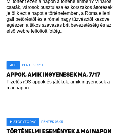
Mi történt ezen a napon a történelemben? Viharos
csaták, városok pusztulása és korszakos áttörések
jelölik ezt a napot a történelemben, a Róma elleni
gall betöréstől és a római nagy tűzvésztől kezdve
egészen a titkos szavazás brit bevezetéséig és az
első webre feltöltött fotóig...
APP
PÉNTEK 09:11
APPOK, AMIK INGYENESEK MA, 7/17
Fizetős iOS appok és játékok, amik ingyenesek a
mai napon...
HISTORYTODAY
PÉNTEK 06:05
TÖRTÉNELMI ESEMÉNYEK A MAI NAPON