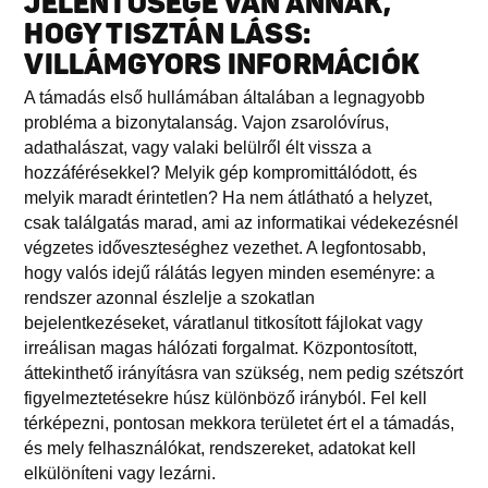
JELENTŐSÉGE VAN ANNAK,
HOGY TISZTÁN LÁSS:
VILLÁMGYORS INFORMÁCIÓK
A támadás első hullámában általában a legnagyobb
probléma a bizonytalanság. Vajon zsarolóvírus,
adathalászat, vagy valaki belülről élt vissza a
hozzáférésekkel? Melyik gép kompromittálódott, és
melyik maradt érintetlen? Ha nem átlátható a helyzet,
csak találgatás marad, ami az informatikai védekezésnél
végzetes időveszteséghez vezethet. A legfontosabb,
hogy valós idejű rálátás legyen minden eseményre: a
rendszer azonnal észlelje a szokatlan
bejelentkezéseket, váratlanul titkosított fájlokat vagy
irreálisan magas hálózati forgalmat. Központosított,
áttekinthető irányításra van szükség, nem pedig szétszórt
figyelmeztetésekre húsz különböző irányból. Fel kell
térképezni, pontosan mekkora területet ért el a támadás,
és mely felhasználókat, rendszereket, adatokat kell
elkülöníteni vagy lezárni.