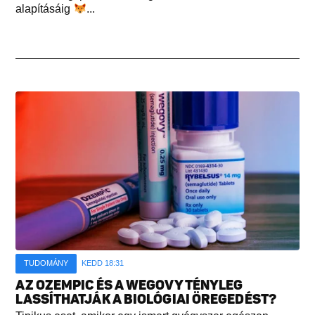
alapításáig
...
TUDOMÁNY
KEDD 18:31
AZ OZEMPIC ÉS A WEGOVY TÉNYLEG
LASSÍTHATJÁK A BIOLÓGIAI ÖREGEDÉST?