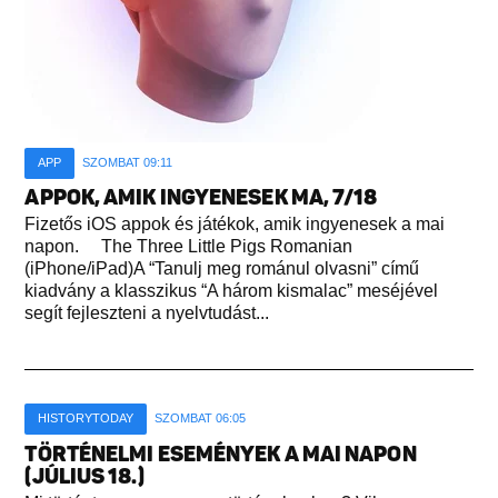
APP
SZOMBAT 09:11
APPOK, AMIK INGYENESEK MA, 7/18
Fizetős iOS appok és játékok, amik ingyenesek a mai
napon. The Three Little Pigs Romanian
(iPhone/iPad)A “Tanulj meg románul olvasni” című
kiadvány a klasszikus “A három kismalac” meséjével
segít fejleszteni a nyelvtudást...
HISTORYTODAY
SZOMBAT 06:05
TÖRTÉNELMI ESEMÉNYEK A MAI NAPON
(JÚLIUS 18.)