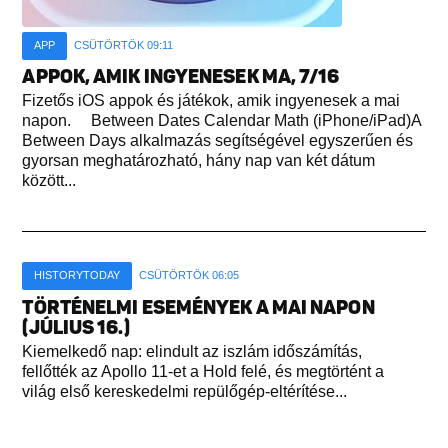
APP
CSÜTÖRTÖK 09:11
APPOK, AMIK INGYENESEK MA, 7/16
Fizetős iOS appok és játékok, amik ingyenesek a mai
napon. Between Dates Calendar Math (iPhone/iPad)A
Between Days alkalmazás segítségével egyszerűen és
gyorsan meghatározható, hány nap van két dátum
között...
HISTORYTODAY
CSÜTÖRTÖK 06:05
TÖRTÉNELMI ESEMÉNYEK A MAI NAPON
(JÚLIUS 16.)
Kiemelkedő nap: elindult az iszlám időszámítás,
fellőtték az Apollo 11-et a Hold felé, és megtörtént a
világ első kereskedelmi repülőgép-eltérítése...