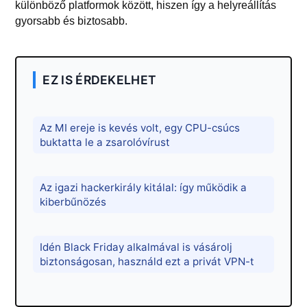
különböző platformok között, hiszen így a helyreállítás
gyorsabb és biztosabb.
EZ IS ÉRDEKELHET
Az MI ereje is kevés volt, egy CPU-csúcs
buktatta le a zsarolóvírust
Az igazi hackerkirály kitálal: így működik a
kiberbűnözés
Idén Black Friday alkalmával is vásárolj
biztonságosan, használd ezt a privát VPN-t