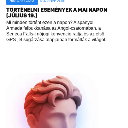
HISTORYTODAY
VASÁRNAP 06:05
TÖRTÉNELMI ESEMÉNYEK A MAI NAPON
(JÚLIUS 19.)
Mi minden történt ezen a napon? A spanyol
Armada felbukkanása az Angol-csatornában, a
Seneca Falls-i nőjogi konvenció rajtja és az első
GPS-jel sugárzása alapjaiban formálták a világot...