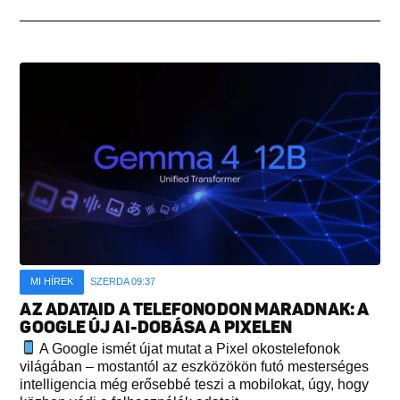
MI HÍREK
SZERDA 09:37
AZ ADATAID A TELEFONODON MARADNAK: A
GOOGLE ÚJ AI-DOBÁSA A PIXELEN
A Google ismét újat mutat a Pixel okostelefonok
világában – mostantól az eszközökön futó mesterséges
intelligencia még erősebbé teszi a mobilokat, úgy, hogy