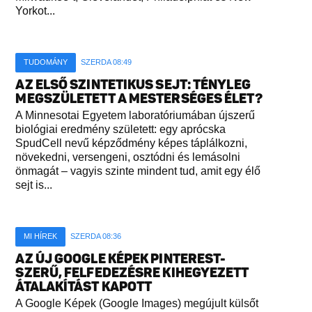
Yorkot...
TUDOMÁNY
SZERDA 08:49
AZ ELSŐ SZINTETIKUS SEJT: TÉNYLEG
MEGSZÜLETETT A MESTERSÉGES ÉLET?
A Minnesotai Egyetem laboratóriumában újszerű
biológiai eredmény született: egy aprócska
SpudCell nevű képződmény képes táplálkozni,
növekedni, versengeni, osztódni és lemásolni
önmagát – vagyis szinte mindent tud, amit egy élő
sejt is...
MI HÍREK
SZERDA 08:36
AZ ÚJ GOOGLE KÉPEK PINTEREST-
SZERŰ, FELFEDEZÉSRE KIHEGYEZETT
ÁTALAKÍTÁST KAPOTT
A Google Képek (Google Images) megújult külsőt