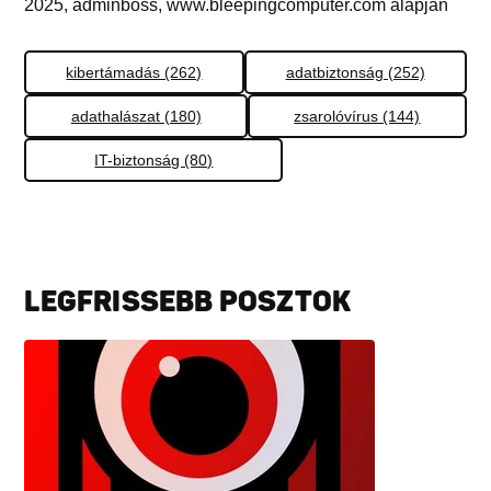
2025, adminboss, www.bleepingcomputer.com alapján
kibertámadás (262)
adatbiztonság (252)
adathalászat (180)
zsarolóvírus (144)
IT-biztonság (80)
LEGFRISSEBB POSZTOK