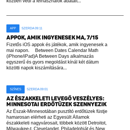
közben védi a felhasználók adatait...
APP
SZERDA 09:11
APPOK, AMIK INGYENESEK MA, 7/15
Fizetős iOS appok és játékok, amik ingyenesek a
mai napon. Between Dates Calendar Math
(iPhone/iPad)A Between Days alkalmazás
egyszerű és gyors megoldást kínál két dátum
közötti napok kiszámítására...
SZÍNES
SZERDA 09:01
AZ ÉSZAKKELETI LEVEGŐ VESZÉLYES:
MINNESOTAI ERDŐTÜZEK SZENNYEZIK
Az Észak-Minnesotában pusztító erdőtüzek füstje
hamarosan elérheti az Egyesült Államok
északkeleti nagyvárosait, többek között Detroitot,
Milwaukee-t, Clevelandet, Philadelphiát és New