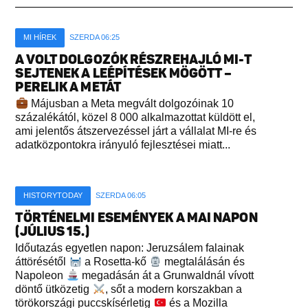
MI HÍREK
SZERDA 06:25
A VOLT DOLGOZÓK RÉSZREHAJLÓ MI-T
SEJTENEK A LEÉPÍTÉSEK MÖGÖTT –
PERELIK A METÁT
Májusban a Meta megvált dolgozóinak 10
százalékától, közel 8 000 alkalmazottat küldött el,
ami jelentős átszervezéssel járt a vállalat MI-re és
adatközpontokra irányuló fejlesztései miatt...
HISTORYTODAY
SZERDA 06:05
TÖRTÉNELMI ESEMÉNYEK A MAI NAPON
(JÚLIUS 15.)
Időutazás egyetlen napon: Jeruzsálem falainak
áttörésétől
a Rosetta-kő
megtalálásán és
Napoleon
megadásán át a Grunwaldnál vívott
döntő ütközetig
, sőt a modern korszakban a
törökországi puccskísérletig
és a Mozilla