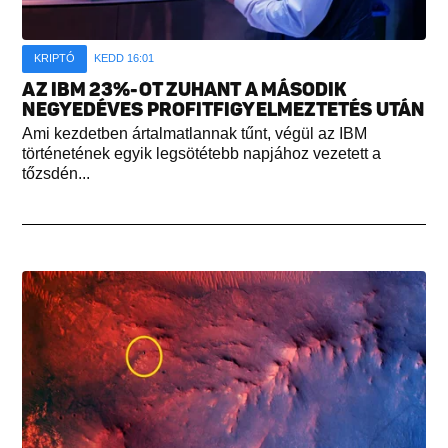
KRIPTÓ
KEDD 16:01
AZ IBM 23%-OT ZUHANT A MÁSODIK
NEGYEDÉVES PROFITFIGYELMEZTETÉS UTÁN
Ami kezdetben ártalmatlannak tűnt, végül az IBM
történetének egyik legsötétebb napjához vezetett a
tőzsdén...