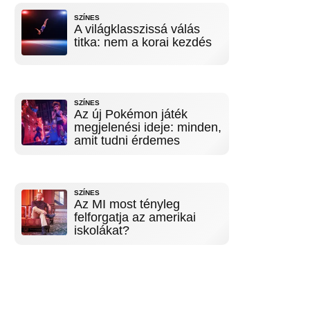
SZÍNES
A világklasszissá válás
titka: nem a korai kezdés
SZÍNES
Az új Pokémon játék
megjelenési ideje: minden,
amit tudni érdemes
SZÍNES
Az MI most tényleg
felforgatja az amerikai
iskolákat?