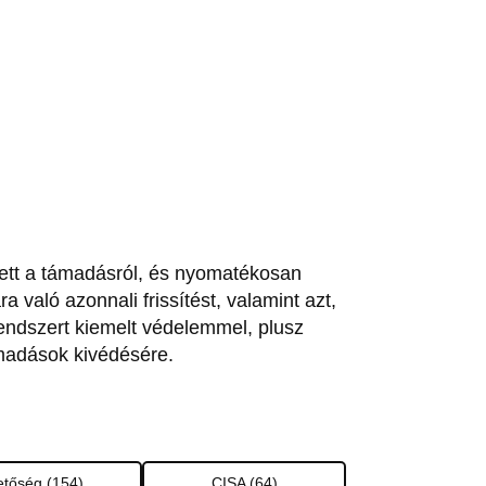
étett a támadásról, és nyomatékosan
a való azonnali frissítést, valamint azt,
ndszert kiemelt védelemmel, plusz
támadások kivédésére.
tőség (154)
CISA (64)