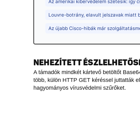
Az amerikai kibervédelem szétesik: így 
Louvre-botrány, elavult jelszavak miatt 
Az újabb Cisco-hibák már szolgáltatás
NEHEZÍTETT ÉSZLELHETŐS
A támadók mindkét kártevő betöltőt Base64
több, külön HTTP GET kéréssel juttatták e
hagyományos vírusvédelmi szűrőket.