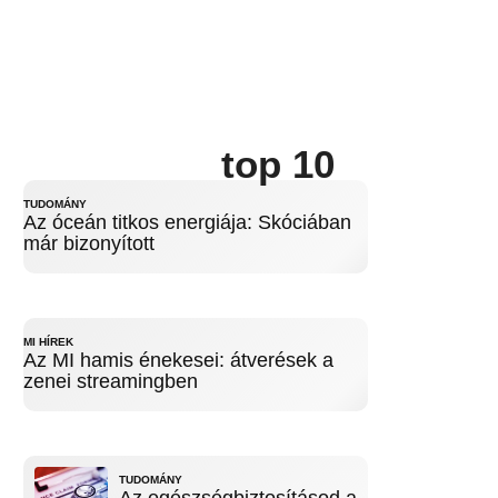
top 10
TUDOMÁNY
Az óceán titkos energiája: Skóciában
már bizonyított
MI HÍREK
Az MI hamis énekesei: átverések a
zenei streamingben
TUDOMÁNY