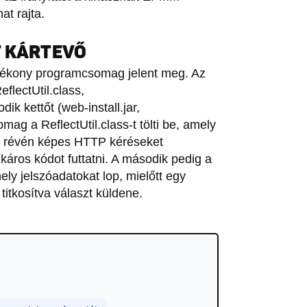
at rajta.
T KÁRTEVŐ
ártékony programcsomag jelent meg. Az
eflectUtil.class,
k kettőt (web-install.jar,
ag a ReflectUtil.class-t tölti be, amely
 révén képes HTTP kéréseket
 káros kódot futtatni. A második pedig a
ely jelszóadatokat lop, mielőtt egy
titkosítva választ küldene.