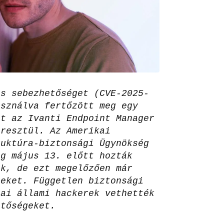
os sebezhetőséget (CVE-2025-
asználva fertőzött meg egy
et az Ivanti Endpoint Manager
eresztül. Az Amerikai
ruktúra-biztonsági Ügynökség
ég május 13. előtt hozták
ák, de ezt megelőzően már
reket. Független biztonsági
nai állami hackerek vethették
etőségeket.