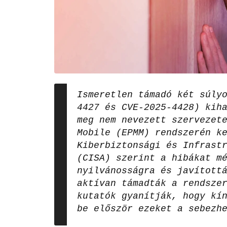
Ismeretlen támadó két súly
4427 és CVE-2025-4428) kih
meg nem nevezett szervezet
Mobile (EPMM) rendszerén k
Kiberbiztonsági és Infrast
(CISA) szerint a hibákat m
nyilvánosságra és javított
aktívan támadták a rendsze
kutatók gyanítják, hogy kí
be először ezeket a sebezh