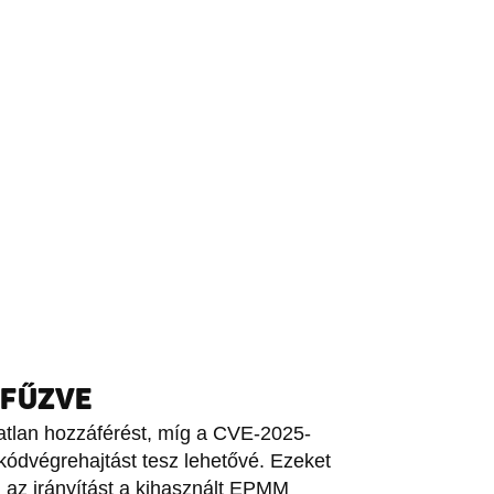
EFŰZVE
atlan hozzáférést, míg a CVE-2025-
kódvégrehajtást tesz lehetővé. Ezeket
 az irányítást a kihasznált EPMM