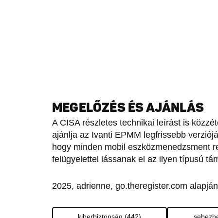
MEGELŐZÉS ÉS AJÁNLÁS
A CISA részletes technikai leírást is közz
ajánlja az Ivanti EPMM legfrissebb verziójár
hogy minden mobil eszközmenedzsment re
felügyelettel lássanak el az ilyen típusú 
2025, adrienne, go.theregister.com alapján
kiberbiztonság (442)
sebezhe