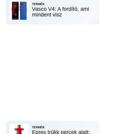
TERMÉK
Vasco V4: A fordító, ami
mindent visz
TERMÉK
Epres trükk percek alatt: