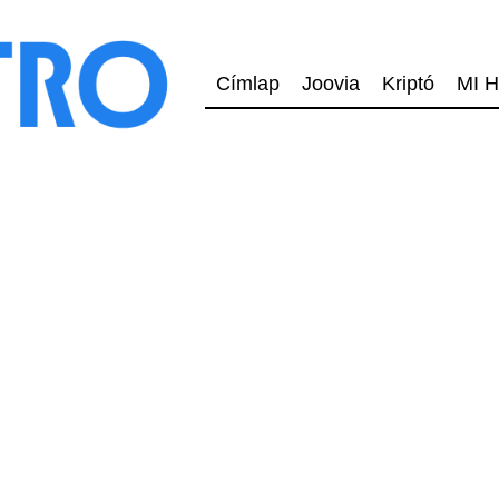
Címlap
Joovia
Kriptó
MI H