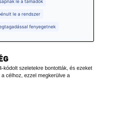
csapnak le a támadók
bénult le a rendszer
megtagadással fenyegetnek
ÉG
-kódolt szeletekre bontották, és ezeket
l a célhoz, ezzel megkerülve a