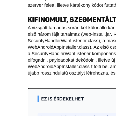
szerver felett, illetve kártékony kódot futtath
KIFINOMULT, SZEGMENTÁL
A vizsgált támadás során két különálló k
első három fájlt tartalmaz (web-install.jar, R
SecurityHandlerWanListener.class), a másodi
WebAndroidAppInstaller.class). Az első csom
a SecurityHandlerWanListener komponens
elfogadni, payloadokat dekódolni, illetve új
WebAndroidAppInstaller.class-t tölti be, am
újabb rosszindulatú osztályt létrehozna, és 
EZ IS ÉRDEKELHET