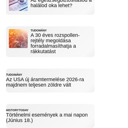
Az egészségbiztosításod a
halálod oka lehet?
TUDOMÁNY
A 30 éves rozspollen-
rejtély megoldása
forradalmasíthatja a
rákkutatást
TUDOMÁNY
Az USA új áramtermelése 2026-ra
majdnem teljesen zöldre vált
HISTORYTODAY
Történelmi események a mai napon
(Június 18.)