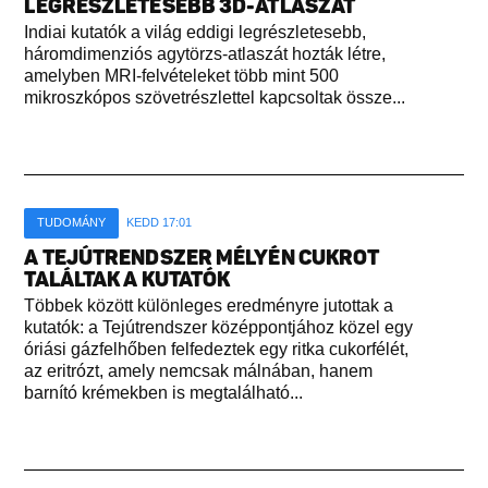
LEGRÉSZLETESEBB 3D-ATLASZÁT
Indiai kutatók a világ eddigi legrészletesebb,
háromdimenziós agytörzs-atlaszát hozták létre,
amelyben MRI-felvételeket több mint 500
mikroszkópos szövetrészlettel kapcsoltak össze...
TUDOMÁNY
KEDD 17:01
A TEJÚTRENDSZER MÉLYÉN CUKROT
TALÁLTAK A KUTATÓK
Többek között különleges eredményre jutottak a
kutatók: a Tejútrendszer középpontjához közel egy
óriási gázfelhőben felfedeztek egy ritka cukorfélét,
az eritrózt, amely nemcsak málnában, hanem
barnító krémekben is megtalálható...