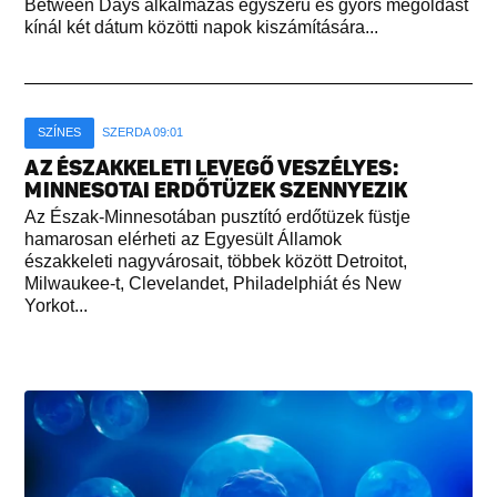
Between Days alkalmazás egyszerű és gyors megoldást
kínál két dátum közötti napok kiszámítására...
SZÍNES
SZERDA 09:01
AZ ÉSZAKKELETI LEVEGŐ VESZÉLYES:
MINNESOTAI ERDŐTÜZEK SZENNYEZIK
Az Észak-Minnesotában pusztító erdőtüzek füstje
hamarosan elérheti az Egyesült Államok
északkeleti nagyvárosait, többek között Detroitot,
Milwaukee-t, Clevelandet, Philadelphiát és New
Yorkot...