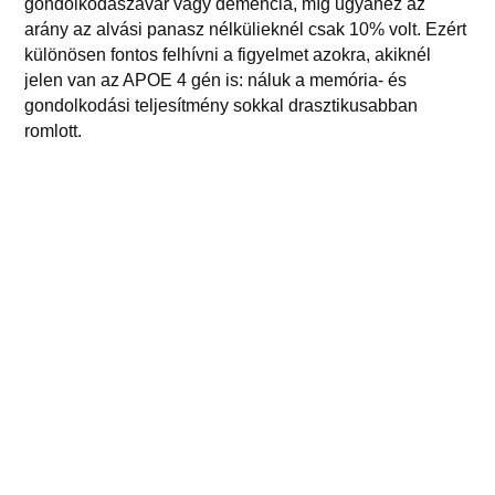
gondolkodászavar vagy demencia, míg ugyanez az
arány az alvási panasz nélkülieknél csak 10% volt. Ezért
különösen fontos felhívni a figyelmet azokra, akiknél
jelen van az APOE 4 gén is: náluk a memória- és
gondolkodási teljesítmény sokkal drasztikusabban
romlott.