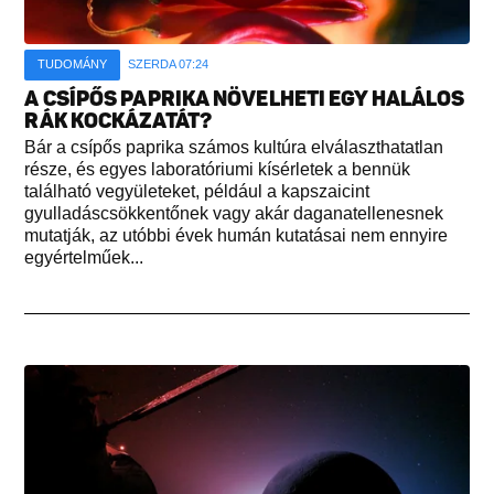
TUDOMÁNY
SZERDA 07:24
A CSÍPŐS PAPRIKA NÖVELHETI EGY HALÁLOS
RÁK KOCKÁZATÁT?
Bár a csípős paprika számos kultúra elválaszthatatlan
része, és egyes laboratóriumi kísérletek a bennük
található vegyületeket, például a kapszaicint
gyulladáscsökkentőnek vagy akár daganatellenesnek
mutatják, az utóbbi évek humán kutatásai nem ennyire
egyértelműek...