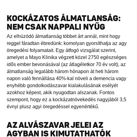
KOCKÁZATOS ÁLMATLANSÁG:
NEM CSAK NAPPALI NYŰG
Az elhúzódó álmatlanság többet árt annál, mint hogy
reggel fáradtan ébredünk: komolyan gyorsíthatja az agy
öregedési folyamatait. Egy átfogó vizsgálat szerint,
amelyet a Mayo Klinika végzett közel 2750 egészséges
idős ember bevonásával (az átlagéletkor 70 év volt), az
álmatlanság legalább három hónapon át heti három
napon való fennállása 40%-kal növeli a demencia vagy
enyhébb gondolkodászavar kialakulásának esélyét
azokhoz képest, akik nyugodtan alszanak. Fontos
szempont, hogy ez a kockázatnövekedés nagyjából 3,5
évnyi plusz agyi öregedéssel egyenértékű.
AZ ALVÁSZAVAR JELEI AZ
AGYBAN IS KIMUTATHATÓK