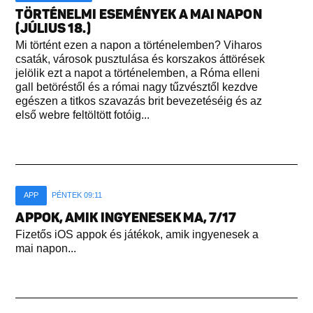
TÖRTÉNELMI ESEMÉNYEK A MAI NAPON
(JÚLIUS 18.)
Mi történt ezen a napon a történelemben? Viharos
csaták, városok pusztulása és korszakos áttörések
jelölik ezt a napot a történelemben, a Róma elleni
gall betöréstől és a római nagy tűzvésztől kezdve
egészen a titkos szavazás brit bevezetéséig és az
első webre feltöltött fotóig...
APP
PÉNTEK 09:11
APPOK, AMIK INGYENESEK MA, 7/17
Fizetős iOS appok és játékok, amik ingyenesek a
mai napon...