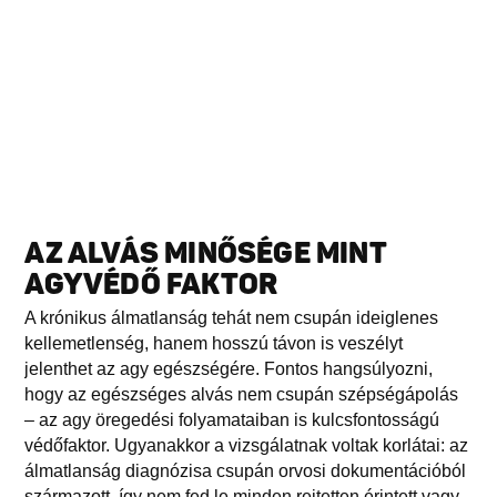
AZ ALVÁS MINŐSÉGE MINT
AGYVÉDŐ FAKTOR
A krónikus álmatlanság tehát nem csupán ideiglenes
kellemetlenség, hanem hosszú távon is veszélyt
jelenthet az agy egészségére. Fontos hangsúlyozni,
hogy az egészséges alvás nem csupán szépségápolás
– az agy öregedési folyamataiban is kulcsfontosságú
védőfaktor. Ugyanakkor a vizsgálatnak voltak korlátai: az
álmatlanság diagnózisa csupán orvosi dokumentációból
származott, így nem fed le minden rejtetten érintett vagy