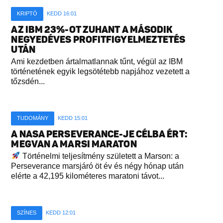
KRIPTÓ
KEDD 16:01
AZ IBM 23%-OT ZUHANT A MÁSODIK
NEGYEDÉVES PROFITFIGYELMEZTETÉS
UTÁN
Ami kezdetben ártalmatlannak tűnt, végül az IBM
történetének egyik legsötétebb napjához vezetett a
tőzsdén...
TUDOMÁNY
KEDD 15:01
A NASA PERSEVERANCE-JE CÉLBA ÉRT:
MEGVAN A MARSI MARATON
Történelmi teljesítmény született a Marson: a
Perseverance marsjáró öt év és négy hónap után
elérte a 42,195 kilométeres maratoni távot...
SZÍNES
KEDD 12:01