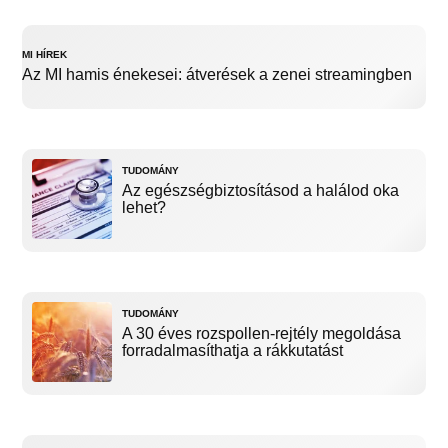
MI HÍREK
Az MI hamis énekesei: átverések a zenei streamingben
TUDOMÁNY
Az egészségbiztosításod a halálod oka
lehet?
TUDOMÁNY
A 30 éves rozspollen-rejtély megoldása
forradalmasíthatja a rákkutatást