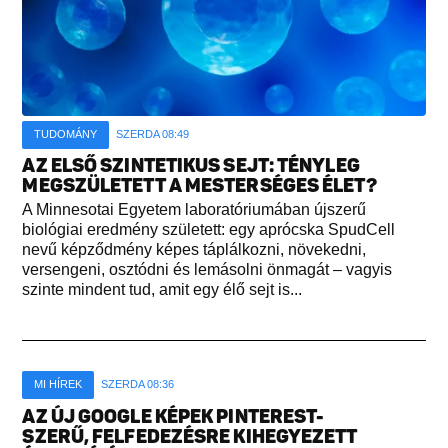
TUDOMÁNY
SZERDA 08:49
AZ ELSŐ SZINTETIKUS SEJT: TÉNYLEG
MEGSZÜLETETT A MESTERSÉGES ÉLET?
A Minnesotai Egyetem laboratóriumában újszerű
biológiai eredmény született: egy aprócska SpudCell
nevű képződmény képes táplálkozni, növekedni,
versengeni, osztódni és lemásolni önmagát – vagyis
szinte mindent tud, amit egy élő sejt is...
MI HÍREK
SZERDA 08:36
AZ ÚJ GOOGLE KÉPEK PINTEREST-
SZERŰ, FELFEDEZÉSRE KIHEGYEZETT