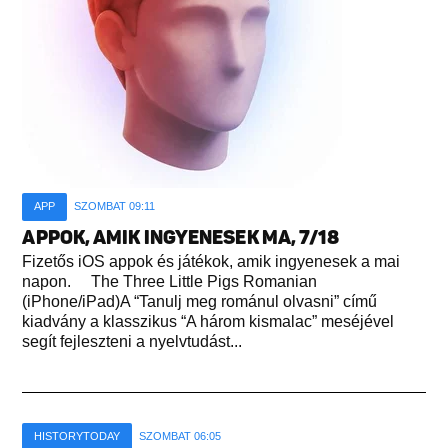
APP
SZOMBAT 09:11
APPOK, AMIK INGYENESEK MA, 7/18
Fizetős iOS appok és játékok, amik ingyenesek a mai
napon. The Three Little Pigs Romanian
(iPhone/iPad)A “Tanulj meg románul olvasni” című
kiadvány a klasszikus “A három kismalac” meséjével
segít fejleszteni a nyelvtudást...
HISTORYTODAY
SZOMBAT 06:05