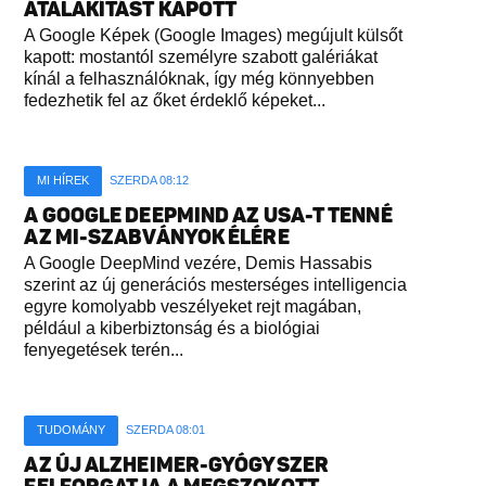
ÁTALAKÍTÁST KAPOTT
A Google Képek (Google Images) megújult külsőt
kapott: mostantól személyre szabott galériákat
kínál a felhasználóknak, így még könnyebben
fedezhetik fel az őket érdeklő képeket...
MI HÍREK
SZERDA 08:12
A GOOGLE DEEPMIND AZ USA-T TENNÉ
AZ MI-SZABVÁNYOK ÉLÉRE
A Google DeepMind vezére, Demis Hassabis
szerint az új generációs mesterséges intelligencia
egyre komolyabb veszélyeket rejt magában,
például a kiberbiztonság és a biológiai
fenyegetések terén...
TUDOMÁNY
SZERDA 08:01
AZ ÚJ ALZHEIMER-GYÓGYSZER