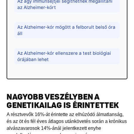
Az agy immunsejtjei segíthetnek megállítani
az Alzheimer-kórt
Az Alzheimer-kór mögött a felborult belső óra
áll
Az Alzheimer-kór ellenszere a test biológiai
órájában lehet
NAGYOBB VESZÉLYBEN A
GENETIKAILAG IS ÉRINTETTEK
A résztvevők 16%-át érintette az elhúzódó álmatlanság,
és az öt és fél éves átlagos utánkövetés során a krónikus
alvászavarosok 14%-ánál jelentkezett enyhe