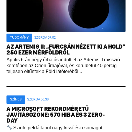
TUDOMÁNY
SZERDA 07:02
AZ ARTEMIS II: „FURCSÁN NÉZETT KI A HOLD”
250 EZER MÉRFÖLDRŐL
Április 6-án négy űrhajós indult el az Artemis II misszió
keretében az Orion űrhajóval, és körülbelül 40 percig
teljesen eltűntek a Föld látóteréből...
SZÍNES
SZERDA 06:38
A MICROSOFT REKORDMÉRETŰ
JAVÍTÁSÖZÖNE: 570 HIBA ÉS 3 ZERO-
DAY
Szinte példátlanul nagy frissítési csomagot