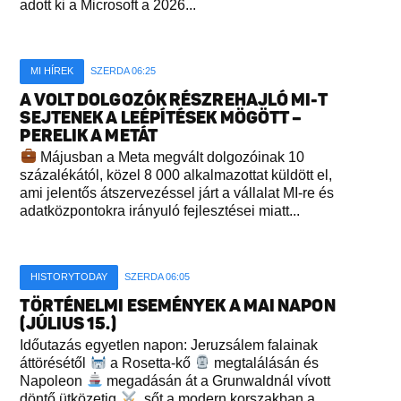
adott ki a Microsoft a 2026...
MI HÍREK
SZERDA 06:25
A VOLT DOLGOZÓK RÉSZREHAJLÓ MI-T
SEJTENEK A LEÉPÍTÉSEK MÖGÖTT –
PERELIK A METÁT
Májusban a Meta megvált dolgozóinak 10
százalékától, közel 8 000 alkalmazottat küldött el,
ami jelentős átszervezéssel járt a vállalat MI-re és
adatközpontokra irányuló fejlesztései miatt...
HISTORYTODAY
SZERDA 06:05
TÖRTÉNELMI ESEMÉNYEK A MAI NAPON
(JÚLIUS 15.)
Időutazás egyetlen napon: Jeruzsálem falainak
áttörésétől
a Rosetta-kő
megtalálásán és
Napoleon
megadásán át a Grunwaldnál vívott
döntő ütközetig
, sőt a modern korszakban a