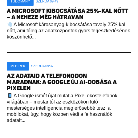
TUDOMÁNY
SZERDA 09:49
A MICROSOFT KIBOCSÁTÁSA 25%-KAL NŐTT
– A NEHEZE MÉG HÁTRAVAN
A Microsoft károsanyag-kibocsátása tavaly 25%-kal
nőtt, ami főleg az adatközpontok gyors terjeszkedésének
köszönhető...
MI HÍREK
SZERDA 09:37
AZ ADATAID A TELEFONODON
MARADNAK: A GOOGLE ÚJ AI-DOBÁSA A
PIXELEN
A Google ismét újat mutat a Pixel okostelefonok
világában – mostantól az eszközökön futó
mesterséges intelligencia még erősebbé teszi a
mobilokat, úgy, hogy közben védi a felhasználók
adatait...