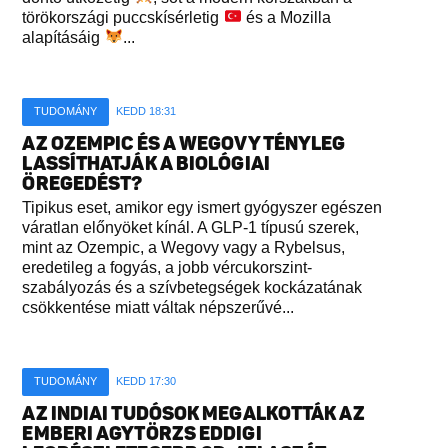
törökországi puccskísérletig
és a Mozilla
alapításáig
...
TUDOMÁNY
KEDD 18:31
AZ OZEMPIC ÉS A WEGOVY TÉNYLEG
LASSÍTHATJÁK A BIOLÓGIAI
ÖREGEDÉST?
Tipikus eset, amikor egy ismert gyógyszer egészen
váratlan előnyöket kínál. A GLP-1 típusú szerek,
mint az Ozempic, a Wegovy vagy a Rybelsus,
eredetileg a fogyás, a jobb vércukorszint-
szabályozás és a szívbetegségek kockázatának
csökkentése miatt váltak népszerűvé...
TUDOMÁNY
KEDD 17:30
AZ INDIAI TUDÓSOK MEGALKOTTÁK AZ
EMBERI AGYTÖRZS EDDIGI