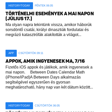
HISTORYTODAY
PÉNTEK 06:05
TÖRTÉNELMI ESEMÉNYEK A MAI NAPON
(JÚLIUS 17.)
Ma olyan napra tekintünk vissza, amikor háborúk
sorsdöntő csatái, királyi dinasztiák fordulatai és
megrázó katasztrófák alakították a világot...
APP
CSÜTÖRTÖK 09:11
APPOK, AMIK INGYENESEK MA, 7/16
Fizetős iOS appok és játékok, amik ingyenesek a
mai napon. Between Dates Calendar Math
(iPhone/iPad)A Between Days alkalmazás
segítségével egyszerűen és gyorsan
meghatározható, hány nap van két dátum között...
HISTORYTODAY
CSÜTÖRTÖK 06:05