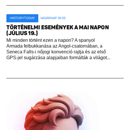
HISTORYTODAY
VASÁRNAP 06:05
TÖRTÉNELMI ESEMÉNYEK A MAI NAPON
(JÚLIUS 19.)
Mi minden történt ezen a napon? A spanyol
Armada felbukkanása az Angol-csatornában, a
Seneca Falls-i nőjogi konvenció rajtja és az első
GPS-jel sugárzása alapjaiban formálták a világot...