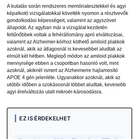
A kutatás során rendszeres memóriatesztekkel és agyi
képalkotó vizsgálatokkal követték nyomon a résztvevők
gondolkodási képességeit, valamint az agyszövet
állapotát. Az agyban már a vizsgálat kezdetén
feltűnőbbek voltak a fehérállomány apró elváltozásai,
valamint az Alzheimer-kórhoz köthető amiloid plakkok
azoknál, akik az átlagosnál is kevesebbet aludtak az
elmúlt két hétben. Meglepő módon az amiloid plakkok
mennyisége ebben a csoportban hasonló volt, mint
azoknál, akiknél ismert az Alzheimerre hajlamosító
APOE 4 gén jelenléte. Ugyanakkor azoknál, akik az
utóbbi időben a szokásosnál többet aludtak, kevesebb
agyi érelváltozás utalt mikroér-károsodásra.
EZ IS ÉRDEKELHET