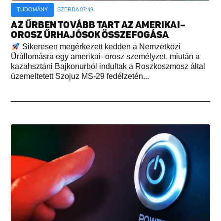
TUDOMÁNY
SZERDA 07:49
AZ ŰRBEN TOVÁBB TART AZ AMERIKAI–
OROSZ ŰRHAJÓSOK ÖSSZEFOGÁSA
Sikeresen megérkezett kedden a Nemzetközi
Űrállomásra egy amerikai–orosz személyzet, miután a
kazahsztáni Bajkonurból indultak a Roszkoszmosz által
üzemeltetett Szojuz MS-29 fedélzetén...