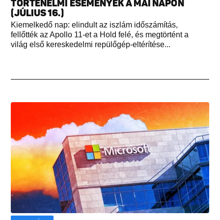
TÖRTÉNELMI ESEMÉNYEK A MAI NAPON
(JÚLIUS 16.)
Kiemelkedő nap: elindult az iszlám időszámítás,
fellőtték az Apollo 11-et a Hold felé, és megtörtént a
világ első kereskedelmi repülőgép-eltérítése...