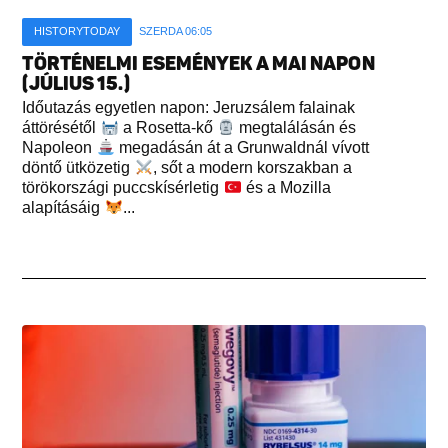
HISTORYTODAY
SZERDA 06:05
TÖRTÉNELMI ESEMÉNYEK A MAI NAPON
(JÚLIUS 15.)
Időutazás egyetlen napon: Jeruzsálem falainak
áttörésétől
a Rosetta-kő
megtalálásán és
Napoleon
megadásán át a Grunwaldnál vívott
döntő ütközetig
, sőt a modern korszakban a
törökországi puccskísérletig
és a Mozilla
alapításáig
...