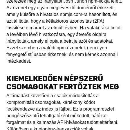
szerezték meg az irányítást Josh Junon npm-fiókja felett.
Az üzenet egy olyan megtévesztő doménről érkezett,
amely külsőre a hivatalos npmjs.com-ra hasonlított, és
azt állította, hogy a kétfaktoros azonosítás (2FA)
frissítése elmaradt az elmúlt évben. Ha valaki rákattintott
a levélben lévő hivatkozásra, egy átverős oldalra
irányították, amely ellopta a beírt jelszót és adatokat.
Ezzel szemben a valódi npm-üzenetek nem ilyen
fenyegető stílusban érkeznek, és nem kérnek azonnali
intézkedést.
KIEMELKEDŐEN NÉPSZERŰ
CSOMAGOKAT FERTŐZTEK MEG
A támadást követően a csalók módosították a
kompromittált csomagokat, kártékony kódot
fecskendezve az index.js fájlba. Ez a programrészlet
böngészőszintű lehallgatóként működött, hálózati
forgalmat és alkalmazás API-hívásokat tudott eltéríteni.
Különösen a kriptopénz-tranzakciók voltak