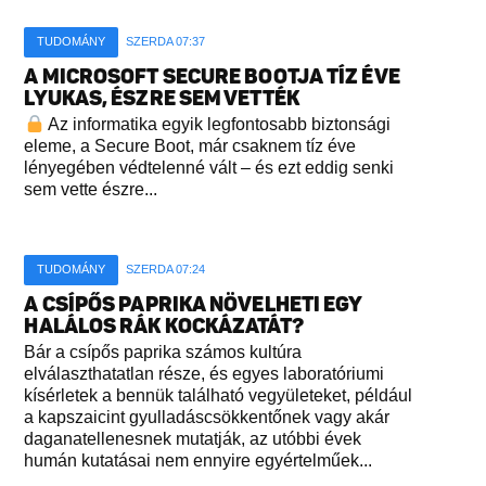
TUDOMÁNY
SZERDA 07:37
A MICROSOFT SECURE BOOTJA TÍZ ÉVE
LYUKAS, ÉSZRE SEM VETTÉK
Az informatika egyik legfontosabb biztonsági
eleme, a Secure Boot, már csaknem tíz éve
lényegében védtelenné vált – és ezt eddig senki
sem vette észre...
TUDOMÁNY
SZERDA 07:24
A CSÍPŐS PAPRIKA NÖVELHETI EGY
HALÁLOS RÁK KOCKÁZATÁT?
Bár a csípős paprika számos kultúra
elválaszthatatlan része, és egyes laboratóriumi
kísérletek a bennük található vegyületeket, például
a kapszaicint gyulladáscsökkentőnek vagy akár
daganatellenesnek mutatják, az utóbbi évek
humán kutatásai nem ennyire egyértelműek...