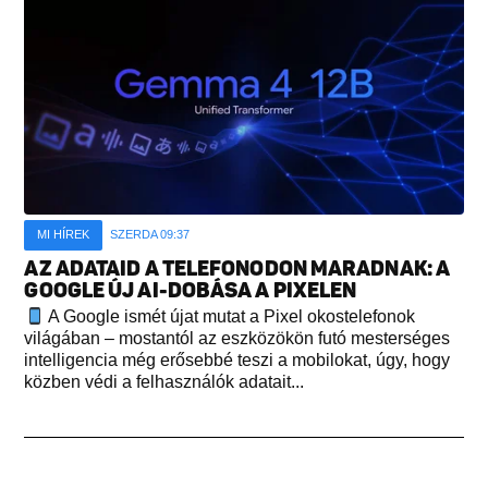
MI HÍREK
SZERDA 09:37
AZ ADATAID A TELEFONODON MARADNAK: A
GOOGLE ÚJ AI-DOBÁSA A PIXELEN
A Google ismét újat mutat a Pixel okostelefonok
világában – mostantól az eszközökön futó mesterséges
intelligencia még erősebbé teszi a mobilokat, úgy, hogy
közben védi a felhasználók adatait...