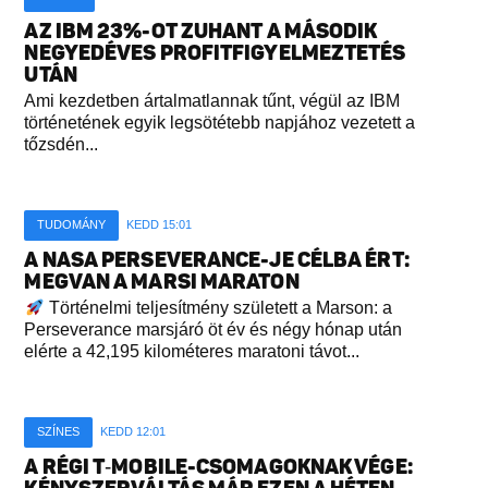
AZ IBM 23%-OT ZUHANT A MÁSODIK
NEGYEDÉVES PROFITFIGYELMEZTETÉS
UTÁN
Ami kezdetben ártalmatlannak tűnt, végül az IBM
történetének egyik legsötétebb napjához vezetett a
tőzsdén...
TUDOMÁNY
KEDD 15:01
A NASA PERSEVERANCE-JE CÉLBA ÉRT:
MEGVAN A MARSI MARATON
Történelmi teljesítmény született a Marson: a
Perseverance marsjáró öt év és négy hónap után
elérte a 42,195 kilométeres maratoni távot...
SZÍNES
KEDD 12:01
A RÉGI T‑MOBILE-CSOMAGOKNAK VÉGE: