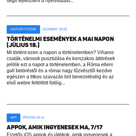
segít fejleszteni a nyelvtudást...
HISTORYTODAY
SZOMBAT 06:05
TÖRTÉNELMI ESEMÉNYEK A MAI NAPON
(JÚLIUS 18.)
Mi történt ezen a napon a történelemben? Viharos
csaták, városok pusztulása és korszakos áttörések
jelölik ezt a napot a történelemben, a Róma elleni
gall betöréstől és a római nagy tűzvésztől kezdve
egészen a titkos szavazás brit bevezetéséig és az
első webre feltöltött fotóig...
APP
PÉNTEK 09:11
APPOK, AMIK INGYENESEK MA, 7/17
Fizetős iOS appok és játékok, amik ingyenesek a