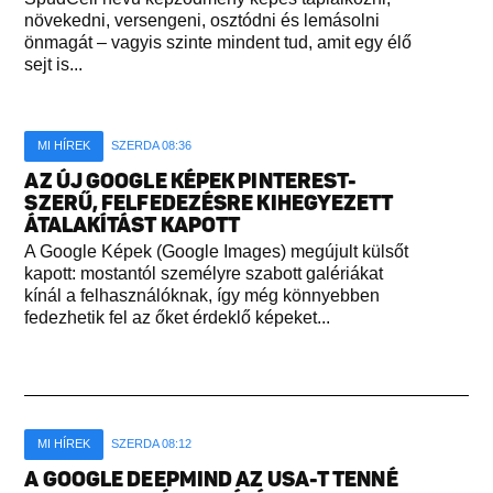
növekedni, versengeni, osztódni és lemásolni
önmagát – vagyis szinte mindent tud, amit egy élő
sejt is...
MI HÍREK
SZERDA 08:36
AZ ÚJ GOOGLE KÉPEK PINTEREST-
SZERŰ, FELFEDEZÉSRE KIHEGYEZETT
ÁTALAKÍTÁST KAPOTT
A Google Képek (Google Images) megújult külsőt
kapott: mostantól személyre szabott galériákat
kínál a felhasználóknak, így még könnyebben
fedezhetik fel az őket érdeklő képeket...
MI HÍREK
SZERDA 08:12
A GOOGLE DEEPMIND AZ USA-T TENNÉ