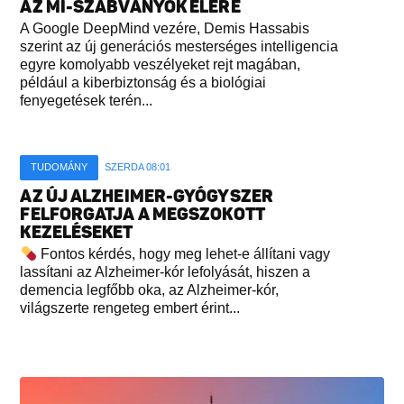
AZ MI-SZABVÁNYOK ÉLÉRE
A Google DeepMind vezére, Demis Hassabis
szerint az új generációs mesterséges intelligencia
egyre komolyabb veszélyeket rejt magában,
például a kiberbiztonság és a biológiai
fenyegetések terén...
TUDOMÁNY
SZERDA 08:01
AZ ÚJ ALZHEIMER-GYÓGYSZER
FELFORGATJA A MEGSZOKOTT
KEZELÉSEKET
Fontos kérdés, hogy meg lehet-e állítani vagy
lassítani az Alzheimer-kór lefolyását, hiszen a
demencia legfőbb oka, az Alzheimer-kór,
világszerte rengeteg embert érint...