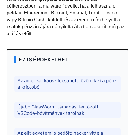
célkeresztben: a malware figyelte, ha a felhasználó
például Ethereumot, Bitcoint, Solanát, Tront, Litecoint
vagy Bitcoin Casht küldött, és az eredeti cím helyett a
csalók pénztárcájára irányította át a tranzakciót, még az
aláírás előtt.
EZ IS ÉRDEKELHET
Az amerikai káosz lecsapott: özönlik ki a pénz
a kriptóból
Újabb GlassWorm-támadás: fertőzött
VSCode-bővítmények tarolnak
Az elit egyetem is bedőlt: hacker vitte a