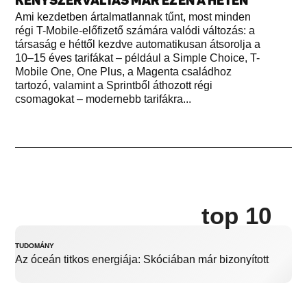
KÉNYSZERVÁLTÁS MÁR EZEN A HÉTEN
Ami kezdetben ártalmatlannak tűnt, most minden
régi T-Mobile-előfizető számára valódi változás: a
társaság e héttől kezdve automatikusan átsorolja a
10–15 éves tarifákat – például a Simple Choice, T-
Mobile One, One Plus, a Magenta családhoz
tartozó, valamint a Sprintből áthozott régi
csomagokat – modernebb tarifákra...
top 10
TUDOMÁNY
Az óceán titkos energiája: Skóciában már bizonyított