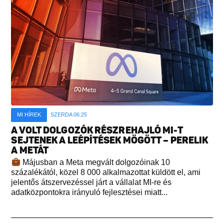
MI HÍREK
SZERDA 06:25
A VOLT DOLGOZÓK RÉSZREHAJLÓ MI-T
SEJTENEK A LEÉPÍTÉSEK MÖGÖTT – PERELIK
A METÁT
Májusban a Meta megvált dolgozóinak 10
százalékától, közel 8 000 alkalmazottat küldött el, ami
jelentős átszervezéssel járt a vállalat MI-re és
adatközpontokra irányuló fejlesztései miatt...