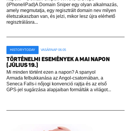
(iPhone/iPad)A Domain Sniper egy olyan alkalmazás,
amely megmutatja, egy regisztrált domain nev milyen
életszakaszban van, és jelzi, mikor lesz újra elérhető
regisztrálásra...
HISTORYTODAY
VASÁRNAP 06:05
TÖRTÉNELMI ESEMÉNYEK A MAI NAPON
(JÚLIUS 19.)
Mi minden történt ezen a napon? A spanyol
Armada felbukkanása az Angol-csatornában, a
Seneca Falls-i nőjogi konvenció rajtja és az első
GPS-jel sugárzása alapjaiban formálták a világot...