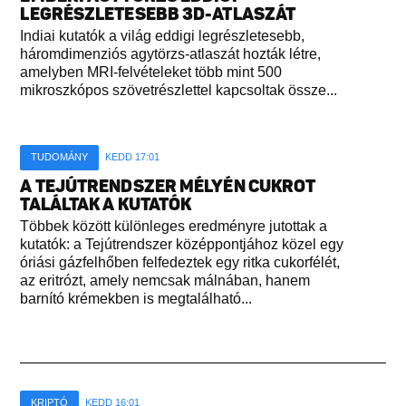
LEGRÉSZLETESEBB 3D-ATLASZÁT
Indiai kutatók a világ eddigi legrészletesebb,
háromdimenziós agytörzs-atlaszát hozták létre,
amelyben MRI-felvételeket több mint 500
mikroszkópos szövetrészlettel kapcsoltak össze...
TUDOMÁNY
KEDD 17:01
A TEJÚTRENDSZER MÉLYÉN CUKROT
TALÁLTAK A KUTATÓK
Többek között különleges eredményre jutottak a
kutatók: a Tejútrendszer középpontjához közel egy
óriási gázfelhőben felfedeztek egy ritka cukorfélét,
az eritrózt, amely nemcsak málnában, hanem
barnító krémekben is megtalálható...
KRIPTÓ
KEDD 16:01