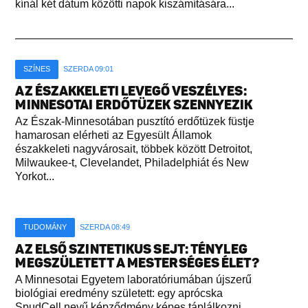
kínál két dátum közötti napok kiszámítására...
SZÍNES
SZERDA 09:01
AZ ÉSZAKKELETI LEVEGŐ VESZÉLYES:
MINNESOTAI ERDŐTÜZEK SZENNYEZIK
Az Észak-Minnesotában pusztító erdőtüzek füstje
hamarosan elérheti az Egyesült Államok
északkeleti nagyvárosait, többek között Detroitot,
Milwaukee-t, Clevelandet, Philadelphiát és New
Yorkot...
TUDOMÁNY
SZERDA 08:49
AZ ELSŐ SZINTETIKUS SEJT: TÉNYLEG
MEGSZÜLETETT A MESTERSÉGES ÉLET?
A Minnesotai Egyetem laboratóriumában újszerű
biológiai eredmény született: egy aprócska
SpudCell nevű képződmény képes táplálkozni,