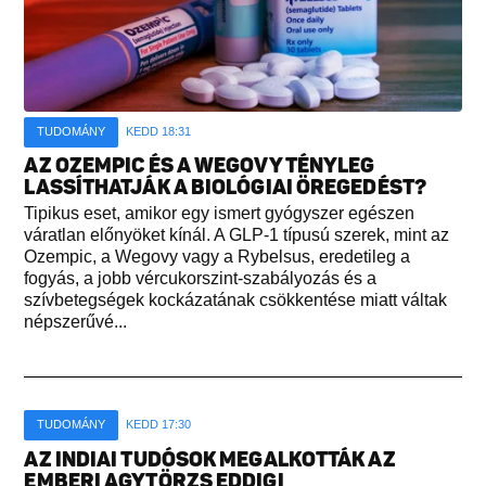
TUDOMÁNY
KEDD 18:31
AZ OZEMPIC ÉS A WEGOVY TÉNYLEG
LASSÍTHATJÁK A BIOLÓGIAI ÖREGEDÉST?
Tipikus eset, amikor egy ismert gyógyszer egészen
váratlan előnyöket kínál. A GLP-1 típusú szerek, mint az
Ozempic, a Wegovy vagy a Rybelsus, eredetileg a
fogyás, a jobb vércukorszint-szabályozás és a
szívbetegségek kockázatának csökkentése miatt váltak
népszerűvé...
TUDOMÁNY
KEDD 17:30
AZ INDIAI TUDÓSOK MEGALKOTTÁK AZ
EMBERI AGYTÖRZS EDDIGI