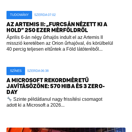
TUDOMÁNY
SZERDA 07:02
AZ ARTEMIS II: „FURCSÁN NÉZETT KI A
HOLD” 250 EZER MÉRFÖLDRŐL
Április 6-án négy űrhajós indult el az Artemis II
misszió keretében az Orion űrhajóval, és körülbelül
40 percig teljesen eltűntek a Föld látóteréből...
SZÍNES
SZERDA 06:38
A MICROSOFT REKORDMÉRETŰ
JAVÍTÁSÖZÖNE: 570 HIBA ÉS 3 ZERO-
DAY
Szinte példátlanul nagy frissítési csomagot
adott ki a Microsoft a 2026...