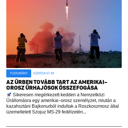
TUDOMÁNY
SZERDA 07:49
AZ ŰRBEN TOVÁBB TART AZ AMERIKAI–
OROSZ ŰRHAJÓSOK ÖSSZEFOGÁSA
Sikeresen megérkezett kedden a Nemzetközi
Űrállomásra egy amerikai–orosz személyzet, miután a
kazahsztáni Bajkonurból indultak a Roszkoszmosz által
üzemeltetett Szojuz MS-29 fedélzetén...