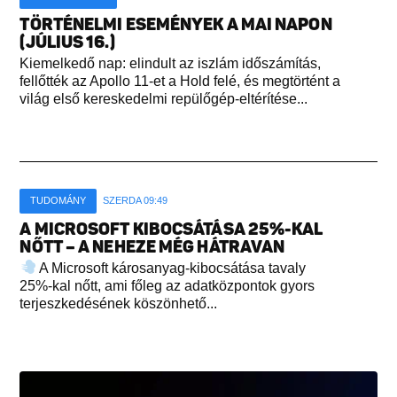
TÖRTÉNELMI ESEMÉNYEK A MAI NAPON
(JÚLIUS 16.)
Kiemelkedő nap: elindult az iszlám időszámítás,
fellőtték az Apollo 11-et a Hold felé, és megtörtént a
világ első kereskedelmi repülőgép-eltérítése...
TUDOMÁNY
SZERDA 09:49
A MICROSOFT KIBOCSÁTÁSA 25%-KAL
NŐTT – A NEHEZE MÉG HÁTRAVAN
A Microsoft károsanyag-kibocsátása tavaly
25%-kal nőtt, ami főleg az adatközpontok gyors
terjeszkedésének köszönhető...