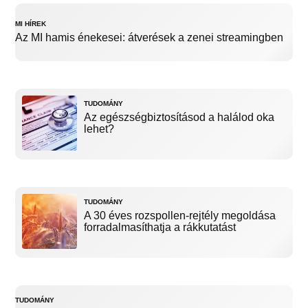
MI HÍREK
Az MI hamis énekesei: átverések a zenei streamingben
TUDOMÁNY
Az egészségbiztosításod a halálod oka
lehet?
TUDOMÁNY
A 30 éves rozspollen-rejtély megoldása
forradalmasíthatja a rákkutatást
TUDOMÁNY