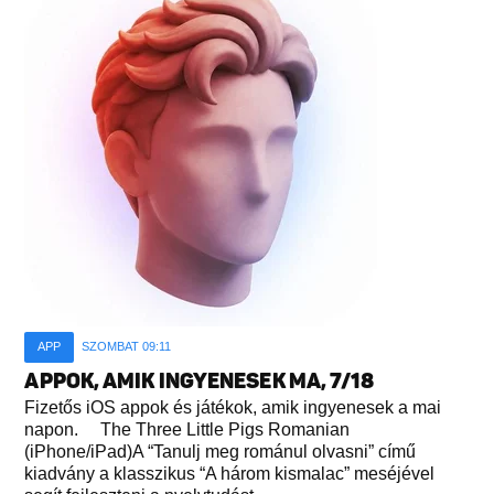
APP
SZOMBAT 09:11
APPOK, AMIK INGYENESEK MA, 7/18
Fizetős iOS appok és játékok, amik ingyenesek a mai
napon. The Three Little Pigs Romanian
(iPhone/iPad)A “Tanulj meg románul olvasni” című
kiadvány a klasszikus “A három kismalac” meséjével