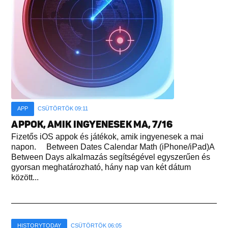
APP
CSÜTÖRTÖK 09:11
APPOK, AMIK INGYENESEK MA, 7/16
Fizetős iOS appok és játékok, amik ingyenesek a mai
napon. Between Dates Calendar Math (iPhone/iPad)A
Between Days alkalmazás segítségével egyszerűen és
gyorsan meghatározható, hány nap van két dátum
között...
HISTORYTODAY
CSÜTÖRTÖK 06:05