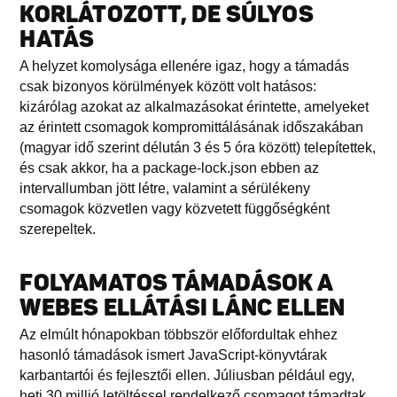
KORLÁTOZOTT, DE SÚLYOS
HATÁS
A helyzet komolysága ellenére igaz, hogy a támadás
csak bizonyos körülmények között volt hatásos:
kizárólag azokat az alkalmazásokat érintette, amelyeket
az érintett csomagok kompromittálásának időszakában
(magyar idő szerint délután 3 és 5 óra között) telepítettek,
és csak akkor, ha a package-lock.json ebben az
intervallumban jött létre, valamint a sérülékeny
csomagok közvetlen vagy közvetett függőségként
szerepeltek.
FOLYAMATOS TÁMADÁSOK A
WEBES ELLÁTÁSI LÁNC ELLEN
Az elmúlt hónapokban többször előfordultak ehhez
hasonló támadások ismert JavaScript-könyvtárak
karbantartói és fejlesztői ellen. Júliusban például egy,
heti 30 millió letöltéssel rendelkező csomagot támadtak