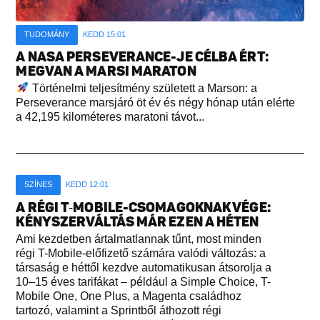
TUDOMÁNY
KEDD 15:01
A NASA PERSEVERANCE-JE CÉLBA ÉRT:
MEGVAN A MARSI MARATON
Történelmi teljesítmény született a Marson: a
Perseverance marsjáró öt év és négy hónap után elérte
a 42,195 kilométeres maratoni távot...
SZÍNES
KEDD 12:01
A RÉGI T‑MOBILE-CSOMAGOKNAK VÉGE:
KÉNYSZERVÁLTÁS MÁR EZEN A HÉTEN
Ami kezdetben ártalmatlannak tűnt, most minden
régi T-Mobile-előfizető számára valódi változás: a
társaság e héttől kezdve automatikusan átsorolja a
10–15 éves tarifákat – például a Simple Choice, T-
Mobile One, One Plus, a Magenta családhoz
tartozó, valamint a Sprintből áthozott régi