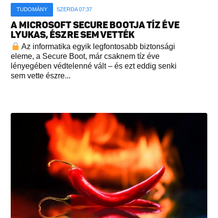
TUDOMÁNY
SZERDA 07:37
A MICROSOFT SECURE BOOTJA TÍZ ÉVE
LYUKAS, ÉSZRE SEM VETTÉK
Az informatika egyik legfontosabb biztonsági
eleme, a Secure Boot, már csaknem tíz éve
lényegében védtelenné vált – és ezt eddig senki
sem vette észre...