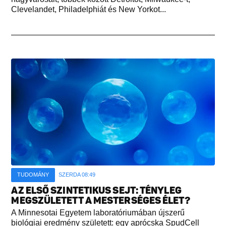
Clevelandet, Philadelphiát és New Yorkot...
TUDOMÁNY
SZERDA 08:49
AZ ELSŐ SZINTETIKUS SEJT: TÉNYLEG
MEGSZÜLETETT A MESTERSÉGES ÉLET?
A Minnesotai Egyetem laboratóriumában újszerű
biológiai eredmény született: egy aprócska SpudCell