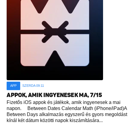
APP
SZERDA 09:11
APPOK, AMIK INGYENESEK MA, 7/15
Fizetős iOS appok és játékok, amik ingyenesek a mai
napon. Between Dates Calendar Math (iPhone/iPad)A
Between Days alkalmazás egyszerű és gyors megoldást
kínál két dátum közötti napok kiszámítására...