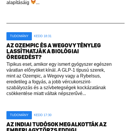
alapításáig
...
TUDOMÁNY
KEDD 18:31
AZ OZEMPIC ÉS A WEGOVY TÉNYLEG
LASSÍTHATJÁK A BIOLÓGIAI
ÖREGEDÉST?
Tipikus eset, amikor egy ismert gyógyszer egészen
váratlan előnyöket kínál. A GLP-1 típusú szerek,
mint az Ozempic, a Wegovy vagy a Rybelsus,
eredetileg a fogyás, a jobb vércukorszint-
szabályozás és a szívbetegségek kockázatának
csökkentése miatt váltak népszerűvé...
TUDOMÁNY
KEDD 17:30
AZ INDIAI TUDÓSOK MEGALKOTTÁK AZ
EMBERI AGYTÖRZS EDDIGI