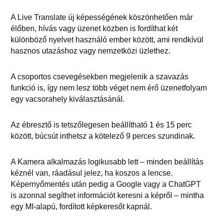
A Live Translate új képességének köszönhetően már
élőben, hívás vagy üzenet közben is fordíthat két
különböző nyelvet használó ember között, ami rendkívül
hasznos utazáshoz vagy nemzetközi üzlethez.
A csoportos csevegésekben megjelenik a szavazás
funkció is, így nem lesz több véget nem érő üzenetfolyam
egy vacsorahely kiválasztásánál.
Az ébresztő is tetszőlegesen beállítható 1 és 15 perc
között, búcsút inthetsz a kötelező 9 perces szundinak.
A Kamera alkalmazás logikusabb lett – minden beállítás
kéznél van, ráadásul jelez, ha koszos a lencse.
Képernyőmentés után pedig a Google vagy a ChatGPT
is azonnal segíthet információt keresni a képről – mintha
egy MI-alapú, fordított képkeresőt kapnál.