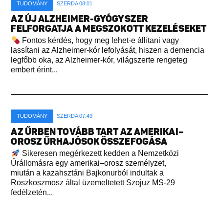
TUDOMÁNY
SZERDA 08:01
AZ ÚJ ALZHEIMER-GYÓGYSZER
FELFORGATJA A MEGSZOKOTT KEZELÉSEKET
Fontos kérdés, hogy meg lehet-e állítani vagy
lassítani az Alzheimer-kór lefolyását, hiszen a demencia
legfőbb oka, az Alzheimer-kór, világszerte rengeteg
embert érint...
TUDOMÁNY
SZERDA 07:49
AZ ŰRBEN TOVÁBB TART AZ AMERIKAI–
OROSZ ŰRHAJÓSOK ÖSSZEFOGÁSA
Sikeresen megérkezett kedden a Nemzetközi
Űrállomásra egy amerikai–orosz személyzet,
miután a kazahsztáni Bajkonurból indultak a
Roszkoszmosz által üzemeltetett Szojuz MS-29
fedélzetén...