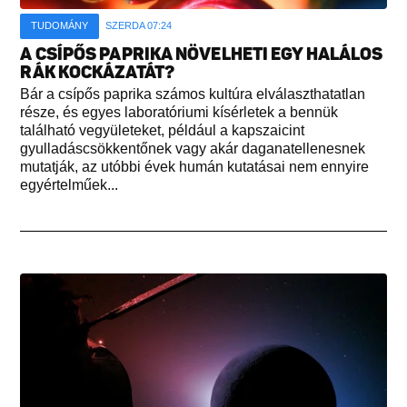
TUDOMÁNY
SZERDA 07:24
A CSÍPŐS PAPRIKA NÖVELHETI EGY HALÁLOS
RÁK KOCKÁZATÁT?
Bár a csípős paprika számos kultúra elválaszthatatlan
része, és egyes laboratóriumi kísérletek a bennük
található vegyületeket, például a kapszaicint
gyulladáscsökkentőnek vagy akár daganatellenesnek
mutatják, az utóbbi évek humán kutatásai nem ennyire
egyértelműek...