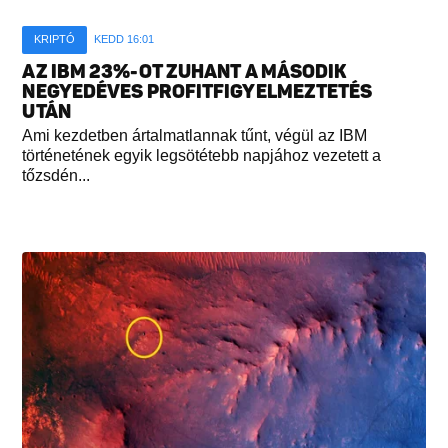
KRIPTÓ
KEDD 16:01
AZ IBM 23%-OT ZUHANT A MÁSODIK
NEGYEDÉVES PROFITFIGYELMEZTETÉS
UTÁN
Ami kezdetben ártalmatlannak tűnt, végül az IBM
történetének egyik legsötétebb napjához vezetett a
tőzsdén...