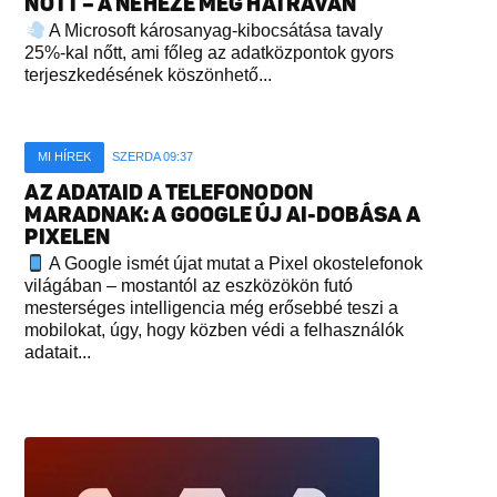
NŐTT – A NEHEZE MÉG HÁTRAVAN
A Microsoft károsanyag-kibocsátása tavaly
25%-kal nőtt, ami főleg az adatközpontok gyors
terjeszkedésének köszönhető...
MI HÍREK
SZERDA 09:37
AZ ADATAID A TELEFONODON
MARADNAK: A GOOGLE ÚJ AI-DOBÁSA A
PIXELEN
A Google ismét újat mutat a Pixel okostelefonok
világában – mostantól az eszközökön futó
mesterséges intelligencia még erősebbé teszi a
mobilokat, úgy, hogy közben védi a felhasználók
adatait...