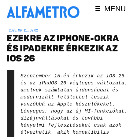
MENU
2025. 09. 11., 09:02
EZEKRE AZ IPHONE-OKRA
ÉS IPADEKRE ÉRKEZIK AZ
IOS 26
Szeptember 15-én érkezik az iOS 26
és az iPadOS 26 végleges változata,
amelyek számtalan újdonsággal és
modernizált felülettel teszik
vonzóbbá az Apple készülékeket.
Lényeges, hogy az új MI-funkciókat,
dizájnváltásokat és további
kényelmi fejlesztéseket csak azok
élvezhetik, akik kompatibilis