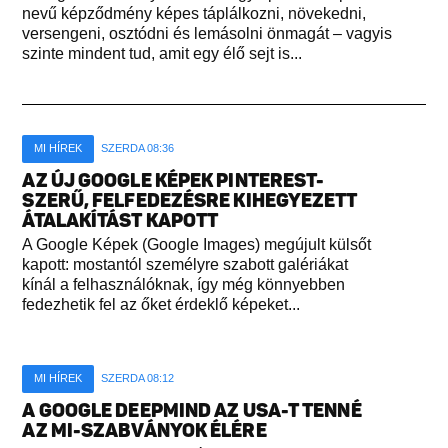
nevű képződmény képes táplálkozni, növekedni,
versengeni, osztódni és lemásolni önmagát – vagyis
szinte mindent tud, amit egy élő sejt is...
MI HÍREK
SZERDA 08:36
AZ ÚJ GOOGLE KÉPEK PINTEREST-
SZERŰ, FELFEDEZÉSRE KIHEGYEZETT
ÁTALAKÍTÁST KAPOTT
A Google Képek (Google Images) megújult külsőt
kapott: mostantól személyre szabott galériákat
kínál a felhasználóknak, így még könnyebben
fedezhetik fel az őket érdeklő képeket...
MI HÍREK
SZERDA 08:12
A GOOGLE DEEPMIND AZ USA-T TENNÉ
AZ MI-SZABVÁNYOK ÉLÉRE