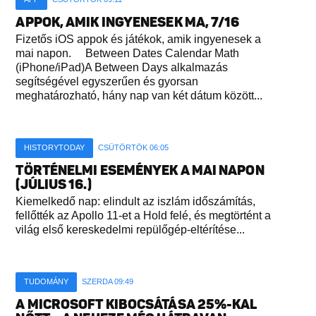
APPOK, AMIK INGYENESEK MA, 7/16
Fizetős iOS appok és játékok, amik ingyenesek a
mai napon. Between Dates Calendar Math
(iPhone/iPad)A Between Days alkalmazás
segítségével egyszerűen és gyorsan
meghatározható, hány nap van két dátum között...
HISTORYTODAY
CSÜTÖRTÖK 06:05
TÖRTÉNELMI ESEMÉNYEK A MAI NAPON
(JÚLIUS 16.)
Kiemelkedő nap: elindult az iszlám időszámítás,
fellőtték az Apollo 11-et a Hold felé, és megtörtént a
világ első kereskedelmi repülőgép-eltérítése...
TUDOMÁNY
SZERDA 09:49
A MICROSOFT KIBOCSÁTÁSA 25%-KAL