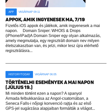
APP
VASÁRNAP 09:11
APPOK, AMIK INGYENESEK MA, 7/19
Fizetős iOS appok és játékok, amik ingyenesek a mai
napon. Domain Sniper: WHOIS & Drops
(iPhone/iPad)A Domain Sniper egy olyan alkalmazás,
amely megmutatja, egy regisztrált domain nev milyen
életszakaszban van, és jelzi, mikor lesz újra elérhető
regisztrálásra...
HISTORYTODAY
VASÁRNAP 06:05
TÖRTÉNELMI ESEMÉNYEK A MAI NAPON
(JÚLIUS 19.)
Mi minden történt ezen a napon? A spanyol
Armada felbukkanása az Angol-csatornában, a
Seneca Falls-i nőjogi konvenció rajtja és az első
GPS-jel sugárzása alapjaiban formálták a világot...