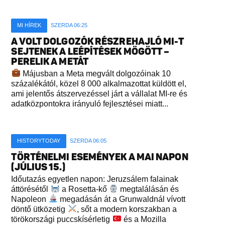
MI HÍREK
SZERDA 06:25
A VOLT DOLGOZÓK RÉSZREHAJLÓ MI-T
SEJTENEK A LEÉPÍTÉSEK MÖGÖTT –
PERELIK A METÁT
Májusban a Meta megvált dolgozóinak 10
százalékától, közel 8 000 alkalmazottat küldött el,
ami jelentős átszervezéssel járt a vállalat MI-re és
adatközpontokra irányuló fejlesztései miatt...
HISTORYTODAY
SZERDA 06:05
TÖRTÉNELMI ESEMÉNYEK A MAI NAPON
(JÚLIUS 15.)
Időutazás egyetlen napon: Jeruzsálem falainak
áttörésétől
a Rosetta-kő
megtalálásán és
Napoleon
megadásán át a Grunwaldnál vívott
döntő ütközetig
, sőt a modern korszakban a
törökországi puccskísérletig
és a Mozilla