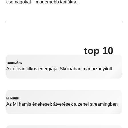
csomagokat – modernebb tarifákra...
top 10
TUDOMÁNY
Az óceán titkos energiája: Skóciában már bizonyított
MI HÍREK
Az MI hamis énekesei: átverések a zenei streamingben