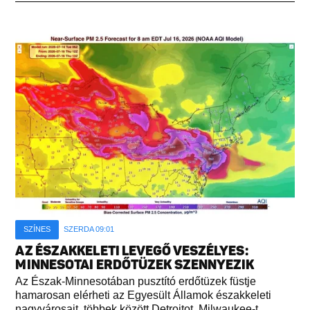
SZÍNES
SZERDA 09:01
AZ ÉSZAKKELETI LEVEGŐ VESZÉLYES:
MINNESOTAI ERDŐTÜZEK SZENNYEZIK
Az Észak-Minnesotában pusztító erdőtüzek füstje
hamarosan elérheti az Egyesült Államok északkeleti
nagyvárosait, többek között Detroitot, Milwaukee-t,