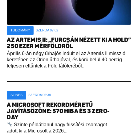
TUDOMÁNY
SZERDA 07:02
AZ ARTEMIS II: „FURCSÁN NÉZETT KI A HOLD”
250 EZER MÉRFÖLDRŐL
Április 6-án négy űrhajós indult el az Artemis II misszió
keretében az Orion űrhajóval, és körülbelül 40 percig
teljesen eltűntek a Föld látóteréből...
SZÍNES
SZERDA 06:38
A MICROSOFT REKORDMÉRETŰ
JAVÍTÁSÖZÖNE: 570 HIBA ÉS 3 ZERO-
DAY
Szinte példátlanul nagy frissítési csomagot
adott ki a Microsoft a 2026...