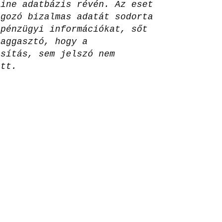
line adatbázis révén. Az eset
lgozó bizalmas adatát sodorta
 pénzügyi információkat, sőt
 aggasztó, hogy a
osítás, sem jelszó nem
ett.