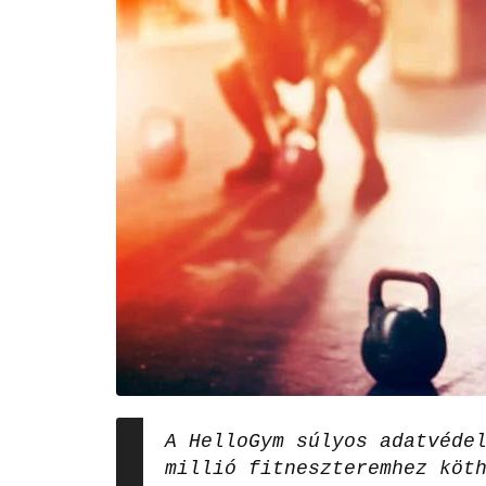
A HelloGym súlyos adatvéde
millió fitneszteremhez köt