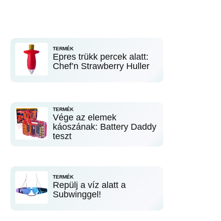
TERMÉK
Epres trükk percek alatt:
Chef’n Strawberry Huller
TERMÉK
Vége az elemek
káoszának: Battery Daddy
teszt
TERMÉK
Repülj a víz alatt a
Subwinggel!