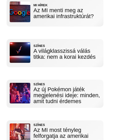
MI HÍREK
Az MI menti meg az
amerikai infrastruktúrát?
SZÍNES
A világklasszissá válás
titka: nem a korai kezdés
SZÍNES
Az új Pokémon játék
megjelenési ideje: minden,
amit tudni érdemes
SZÍNES
Az MI most tényleg
felforgatja az amerikai