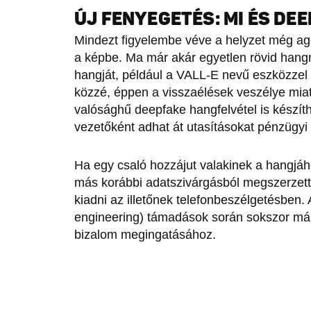
ÚJ FENYEGETÉS: MI ÉS DE
Mindezt figyelembe véve a helyzet még agg
a képbe. Ma már akár egyetlen rövid hangmi
hangját, például a VALL-E nevű eszközzel (
közzé, éppen a visszaélések veszélye miatt
valósághű deepfake hangfelvétel is készít
vezetőként adhat át utasításokat pénzügyi
Ha egy csaló hozzájut valakinek a hangjáh
más korábbi adatszivárgásból megszerzett 
kiadni az illetőnek telefonbeszélgetésben. 
engineering) támadások során sokszor már
bizalom megingatásához.