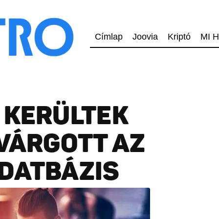
Címlap
Joovia
Kriptó
MI H
 KERÜLTEK
IVÁRGOTT AZ
DATBÁZIS