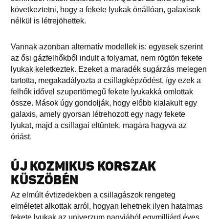
következtetni, hogy a fekete lyukak önállóan, galaxisok
nélkül is létrejöhettek.
Vannak azonban alternatív modellek is: egyesek szerint
az ősi gázfelhőkből indult a folyamat, nem rögtön fekete
lyukak keletkeztek. Ezeket a maradék sugárzás melegen
tartotta, megakadályozta a csillagképződést, így ezek a
felhők idővel szupertömegű fekete lyukakká omlottak
össze. Mások úgy gondolják, hogy előbb kialakult egy
galaxis, amely gyorsan létrehozott egy nagy fekete
lyukat, majd a csillagai eltűntek, magára hagyva az
óriást.
ÚJ KOZMIKUS KORSZAK
KÜSZÖBÉN
Az elmúlt évtizedekben a csillagászok rengeteg
elméletet alkottak arról, hogyan lehetnek ilyen hatalmas
fekete lyukak az univerzum nagyjából egymilliárd éves