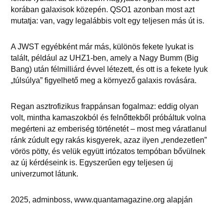
korában galaxisok közepén. QSO1 azonban most azt
mutatja: van, vagy legalábbis volt egy teljesen más út is.
A JWST egyébként már más, különös fekete lyukat is
talált, például az UHZ1-ben, amely a Nagy Bumm (Big
Bang) után félmilliárd évvel létezett, és ott is a fekete lyuk
„túlsúlya” figyelhető meg a környező galaxis rovására.
Regan asztrofizikus frappánsan fogalmaz: eddig olyan
volt, mintha kamaszokból és felnőttekből próbáltuk volna
megérteni az emberiség történetét – most meg váratlanul
ránk zúdult egy rakás kisgyerek, azaz ilyen „rendezetlen”
vörös pötty, és velük együtt irtózatos tempóban bővülnek
az új kérdéseink is. Egyszerűen egy teljesen új
univerzumot látunk.
2025, adminboss, www.quantamagazine.org alapján