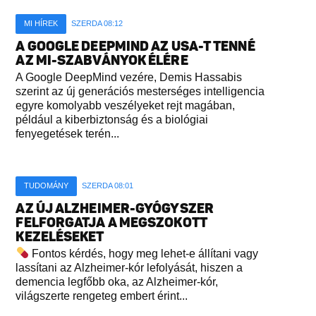
MI HÍREK
SZERDA 08:12
A GOOGLE DEEPMIND AZ USA-T TENNÉ
AZ MI-SZABVÁNYOK ÉLÉRE
A Google DeepMind vezére, Demis Hassabis
szerint az új generációs mesterséges intelligencia
egyre komolyabb veszélyeket rejt magában,
például a kiberbiztonság és a biológiai
fenyegetések terén...
TUDOMÁNY
SZERDA 08:01
AZ ÚJ ALZHEIMER-GYÓGYSZER
FELFORGATJA A MEGSZOKOTT
KEZELÉSEKET
Fontos kérdés, hogy meg lehet-e állítani vagy
lassítani az Alzheimer-kór lefolyását, hiszen a
demencia legfőbb oka, az Alzheimer-kór,
világszerte rengeteg embert érint...