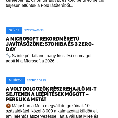
keretében az Orion űrhajóval, és körülbelül 40 percig
teljesen eltűntek a Föld látóteréből...
SZÍNES
SZERDA 06:38
A MICROSOFT REKORDMÉRETŰ
JAVÍTÁSÖZÖNE: 570 HIBA ÉS 3 ZERO-
DAY
Szinte példátlanul nagy frissítési csomagot
adott ki a Microsoft a 2026...
MI HÍREK
SZERDA 06:25
A VOLT DOLGOZÓK RÉSZREHAJLÓ MI-T
SEJTENEK A LEÉPÍTÉSEK MÖGÖTT –
PERELIK A METÁT
Májusban a Meta megvált dolgozóinak 10
százalékától, közel 8 000 alkalmazottat küldött el,
ami jelentős átszervezéssel járt a vállalat MI-re és