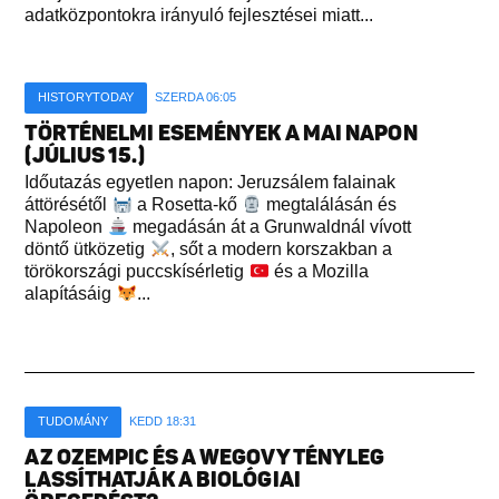
adatközpontokra irányuló fejlesztései miatt...
HISTORYTODAY
SZERDA 06:05
TÖRTÉNELMI ESEMÉNYEK A MAI NAPON
(JÚLIUS 15.)
Időutazás egyetlen napon: Jeruzsálem falainak
áttörésétől
a Rosetta-kő
megtalálásán és
Napoleon
megadásán át a Grunwaldnál vívott
döntő ütközetig
, sőt a modern korszakban a
törökországi puccskísérletig
és a Mozilla
alapításáig
...
TUDOMÁNY
KEDD 18:31
AZ OZEMPIC ÉS A WEGOVY TÉNYLEG
LASSÍTHATJÁK A BIOLÓGIAI