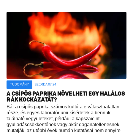
TUDOMÁNY
SZERDA 07:24
A CSÍPŐS PAPRIKA NÖVELHETI EGY HALÁLOS
RÁK KOCKÁZATÁT?
Bár a csípős paprika számos kultúra elválaszthatatlan
része, és egyes laboratóriumi kísérletek a bennük
található vegyületeket, például a kapszaicint
gyulladáscsökkentőnek vagy akár daganatellenesnek
mutatják, az utóbbi évek humán kutatásai nem ennyire