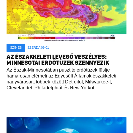
SZÍNES
SZERDA 09:01
AZ ÉSZAKKELETI LEVEGŐ VESZÉLYES:
MINNESOTAI ERDŐTÜZEK SZENNYEZIK
Az Észak-Minnesotában pusztító erdőtüzek füstje
hamarosan elérheti az Egyesült Államok északkeleti
nagyvárosait, többek között Detroitot, Milwaukee-t,
Clevelandet, Philadelphiát és New Yorkot...