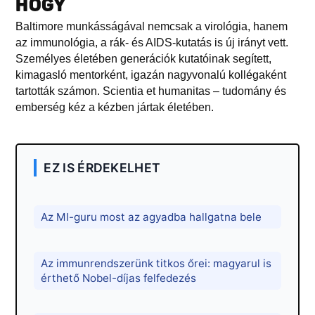
HOGY
Baltimore munkásságával nemcsak a virológia, hanem
az immunológia, a rák- és AIDS-kutatás is új irányt vett.
Személyes életében generációk kutatóinak segített,
kimagasló mentorként, igazán nagyvonalú kollégaként
tartották számon. Scientia et humanitas – tudomány és
emberség kéz a kézben jártak életében.
EZ IS ÉRDEKELHET
Az MI-guru most az agyadba hallgatna bele
Az immunrendszerünk titkos őrei: magyarul is
érthető Nobel-díjas felfedezés