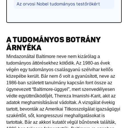
Az orvosi Nobel tudományos testőrökért
A TUDOMÁNYOS BOTRÁNY
ÁRNYÉKA
Mindazonáltal Baltimore neve nem kizárólag a
tudományos áttörésekhez kötődik. Az 1980-as évek
végén egy tudományos csalásgyanú szélvihar kellős
közepébe került. Bár nem ő volt a gyanúsított, neve az
1986-ban született tanulmány kapcsán forrt össze az
úgynevezett “Baltimore-üggyel”, mert szenvedélyesen
védte együttműködőjét, Thereza Imanishi-Karit, akit az
adatok meghamisításával vádoltak. A vizsgálat évekig
tartott, bevonták az Amerikai Titkosszolgálat igazságügyi
szakértőit, sőt, kongresszusi meghallgatásokat is
tartottak. Bár az akkori kutatót végül bűnösnek találták,