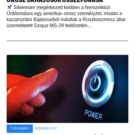
OROSZ ŰRHAJÓSOK ÖSSZEFOGÁSA
Sikeresen megérkezett kedden a Nemzetközi
Űrállomásra egy amerikai–orosz személyzet, miután a
kazahsztáni Bajkonurból indultak a Roszkoszmosz által
üzemeltetett Szojuz MS-29 fedélzetén...
TUDOMÁNY
SZERDA 07:37