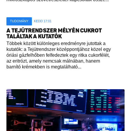
TUDOMÁNY
KEDD 17:01
A TEJÚTRENDSZER MÉLYÉN CUKROT
TALÁLTAK A KUTATÓK
Többek között különleges eredményre jutottak a
kutatók: a Tejútrendszer középpontjához közel egy
óriási gázfelhőben felfedeztek egy ritka cukorfélét,
az eritrózt, amely nemcsak málnában, hanem
barnító krémekben is megtalálható...