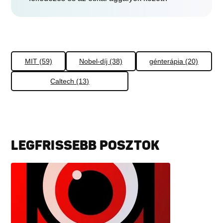
MIT (59)
Nobel-díj (38)
génterápia (20)
Caltech (13)
LEGFRISSEBB POSZTOK