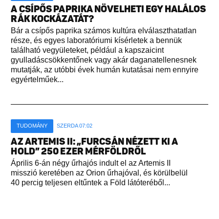
A CSÍPŐS PAPRIKA NÖVELHETI EGY HALÁLOS
RÁK KOCKÁZATÁT?
Bár a csípős paprika számos kultúra elválaszthatatlan
része, és egyes laboratóriumi kísérletek a bennük
található vegyületeket, például a kapszaicint
gyulladáscsökkentőnek vagy akár daganatellenesnek
mutatják, az utóbbi évek humán kutatásai nem ennyire
egyértelműek...
TUDOMÁNY
SZERDA 07:02
AZ ARTEMIS II: „FURCSÁN NÉZETT KI A
HOLD” 250 EZER MÉRFÖLDRŐL
Április 6-án négy űrhajós indult el az Artemis II
misszió keretében az Orion űrhajóval, és körülbelül
40 percig teljesen eltűntek a Föld látóteréből...