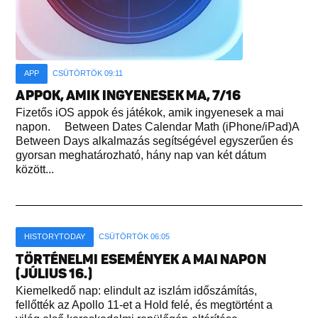
APP
CSÜTÖRTÖK 09:11
APPOK, AMIK INGYENESEK MA, 7/16
Fizetős iOS appok és játékok, amik ingyenesek a mai
napon. Between Dates Calendar Math (iPhone/iPad)A
Between Days alkalmazás segítségével egyszerűen és
gyorsan meghatározható, hány nap van két dátum
között...
HISTORYTODAY
CSÜTÖRTÖK 06:05
TÖRTÉNELMI ESEMÉNYEK A MAI NAPON
(JÚLIUS 16.)
Kiemelkedő nap: elindult az iszlám időszámítás,
fellőtték az Apollo 11-et a Hold felé, és megtörtént a