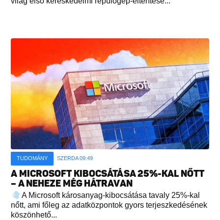
világ első kereskedelmi repülőgép-eltérítése...
TUDOMÁNY
SZERDA 09:49
A MICROSOFT KIBOCSÁTÁSA 25%-KAL NŐTT
– A NEHEZE MÉG HÁTRAVAN
A Microsoft károsanyag-kibocsátása tavaly 25%-kal
nőtt, ami főleg az adatközpontok gyors terjeszkedésének
köszönhető...