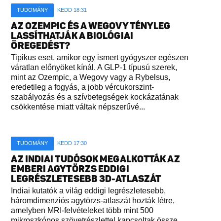
TUDOMÁNY
KEDD 18:31
AZ OZEMPIC ÉS A WEGOVY TÉNYLEG
LASSÍTHATJÁK A BIOLÓGIAI
ÖREGEDÉST?
Tipikus eset, amikor egy ismert gyógyszer egészen
váratlan előnyöket kínál. A GLP-1 típusú szerek,
mint az Ozempic, a Wegovy vagy a Rybelsus,
eredetileg a fogyás, a jobb vércukorszint-
szabályozás és a szívbetegségek kockázatának
csökkentése miatt váltak népszerűvé...
TUDOMÁNY
KEDD 17:30
AZ INDIAI TUDÓSOK MEGALKOTTÁK AZ
EMBERI AGYTÖRZS EDDIGI
LEGRÉSZLETESEBB 3D-ATLASZÁT
Indiai kutatók a világ eddigi legrészletesebb,
háromdimenziós agytörzs-atlaszát hozták létre,
amelyben MRI-felvételeket több mint 500
mikroszkópos szövetrészlettel kapcsoltak össze...