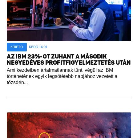
KRIPTÓ
KEDD 16:01
AZ IBM 23%-OT ZUHANT A MÁSODIK
NEGYEDÉVES PROFITFIGYELMEZTETÉS UTÁN
Ami kezdetben ártalmatlannak tűnt, végül az IBM
történetének egyik legsötétebb napjához vezetett a
tőzsdén...