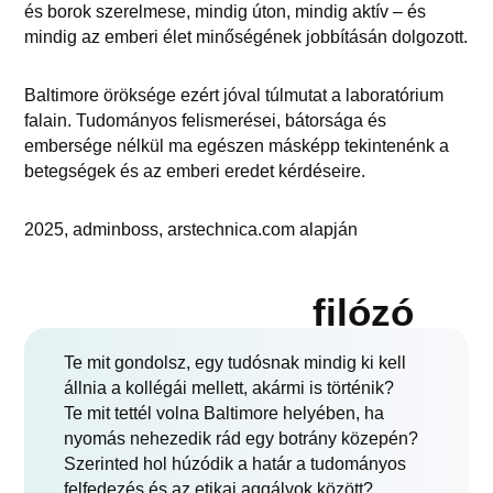
és borok szerelmese, mindig úton, mindig aktív – és
mindig az emberi élet minőségének jobbításán dolgozott.
Baltimore öröksége ezért jóval túlmutat a laboratórium
falain. Tudományos felismerései, bátorsága és
embersége nélkül ma egészen másképp tekintenénk a
betegségek és az emberi eredet kérdéseire.
2025, adminboss, arstechnica.com alapján
filózó
Te mit gondolsz, egy tudósnak mindig ki kell
állnia a kollégái mellett, akármi is történik?
Te mit tettél volna Baltimore helyében, ha
nyomás nehezedik rád egy botrány közepén?
Szerinted hol húzódik a határ a tudományos
felfedezés és az etikai aggályok között?