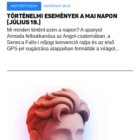
HISTORYTODAY
VASÁRNAP 06:05
TÖRTÉNELMI ESEMÉNYEK A MAI NAPON
(JÚLIUS 19.)
Mi minden történt ezen a napon? A spanyol
Armada felbukkanása az Angol-csatornában, a
Seneca Falls-i nőjogi konvenció rajtja és az első
GPS-jel sugárzása alapjaiban formálták a világot...