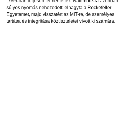
1996-ban teljesen felmentették. Baltimore-ra azonban
súlyos nyomás nehezedett: elhagyta a Rockefeller
Egyetemet, majd visszatért az MIT-re, de személyes
tartása és integritása köztiszteletet vívott ki számára.