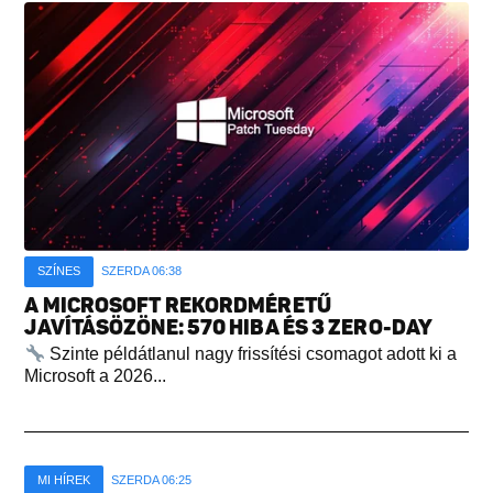
SZÍNES
SZERDA 06:38
A MICROSOFT REKORDMÉRETŰ
JAVÍTÁSÖZÖNE: 570 HIBA ÉS 3 ZERO-DAY
Szinte példátlanul nagy frissítési csomagot adott ki a
Microsoft a 2026...
MI HÍREK
SZERDA 06:25