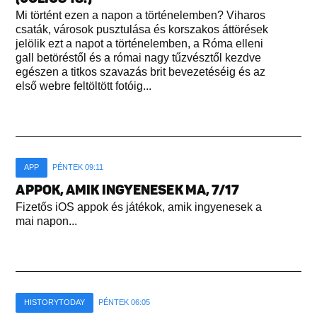
Mi történt ezen a napon a történelemben? Viharos
csaták, városok pusztulása és korszakos áttörések
jelölik ezt a napot a történelemben, a Róma elleni
gall betöréstől és a római nagy tűzvésztől kezdve
egészen a titkos szavazás brit bevezetéséig és az
első webre feltöltött fotóig...
APP
PÉNTEK 09:11
APPOK, AMIK INGYENESEK MA, 7/17
Fizetős iOS appok és játékok, amik ingyenesek a
mai napon...
HISTORYTODAY
PÉNTEK 06:05