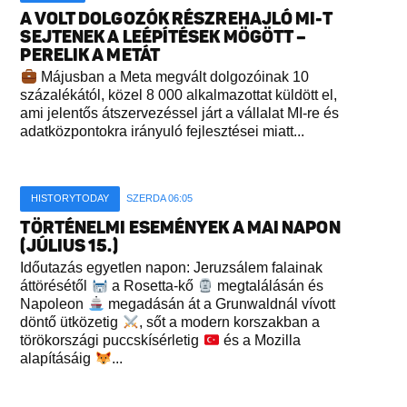
A VOLT DOLGOZÓK RÉSZREHAJLÓ MI-T
SEJTENEK A LEÉPÍTÉSEK MÖGÖTT –
PERELIK A METÁT
Májusban a Meta megvált dolgozóinak 10
százalékától, közel 8 000 alkalmazottat küldött el,
ami jelentős átszervezéssel járt a vállalat MI-re és
adatközpontokra irányuló fejlesztései miatt...
HISTORYTODAY
SZERDA 06:05
TÖRTÉNELMI ESEMÉNYEK A MAI NAPON
(JÚLIUS 15.)
Időutazás egyetlen napon: Jeruzsálem falainak
áttörésétől
a Rosetta-kő
megtalálásán és
Napoleon
megadásán át a Grunwaldnál vívott
döntő ütközetig
, sőt a modern korszakban a
törökországi puccskísérletig
és a Mozilla
alapításáig
...