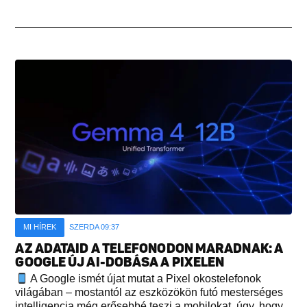
MI HÍREK
SZERDA 09:37
AZ ADATAID A TELEFONODON MARADNAK: A
GOOGLE ÚJ AI-DOBÁSA A PIXELEN
A Google ismét újat mutat a Pixel okostelefonok
világában – mostantól az eszközökön futó mesterséges
intelligencia még erősebbé teszi a mobilokat, úgy, hogy