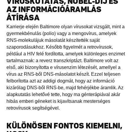
VÍRUSKUTATÁS, NOBEL-DÍJ ÉS
AZ INFORMÁCIÓÁRAMLÁS
ÁTÍRÁSA
Karrierje elején Baltimore olyan vírusokat vizsgált, mint a
gyermekbénulás (polio) vagy a mengovírus, amelyek
RNS-molekulájuk másolatát készítették saját
szaporodásukhoz. Később figyelmét a retrovírusok,
például a HIV felé fordította, amelyek különleges enzimet
tartalmaznak: a reverz transzkriptázt. Baltimore volt az
első, aki bizonyította e vírusenzim létezését, amellyel a
vírus az RNS-ből DNS-másolatot készít. Ezzel teljesen
felborította azt az addigi dogmát, hogy az információ
kizárólag DNS-ből RNS-be, majd fehérjékbe áramlik. Az
alapkutatás lehetővé tette, hogy ma génterápiával akár
hibás emberi géneket is kijavítsanak mesterséges
retrovírusok segítségével.
KÜLÖNÖSEN FONTOS KIEMELNI,