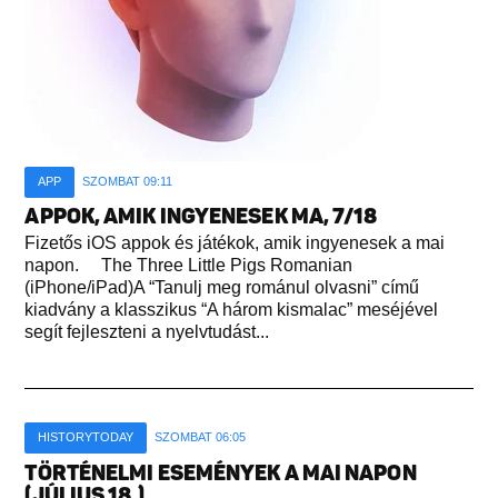
APP
SZOMBAT 09:11
APPOK, AMIK INGYENESEK MA, 7/18
Fizetős iOS appok és játékok, amik ingyenesek a mai
napon. The Three Little Pigs Romanian
(iPhone/iPad)A “Tanulj meg románul olvasni” című
kiadvány a klasszikus “A három kismalac” meséjével
segít fejleszteni a nyelvtudást...
HISTORYTODAY
SZOMBAT 06:05
TÖRTÉNELMI ESEMÉNYEK A MAI NAPON
(JÚLIUS 18.)