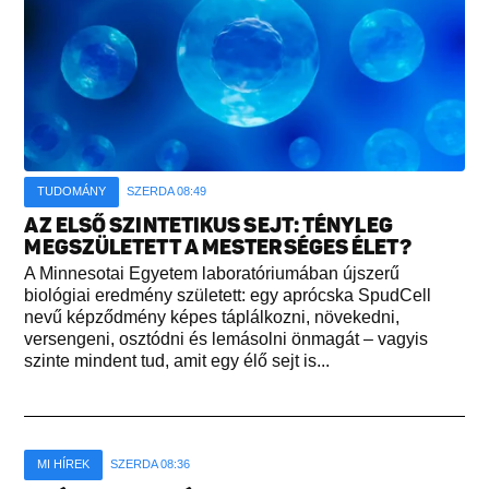
TUDOMÁNY
SZERDA 08:49
AZ ELSŐ SZINTETIKUS SEJT: TÉNYLEG
MEGSZÜLETETT A MESTERSÉGES ÉLET?
A Minnesotai Egyetem laboratóriumában újszerű
biológiai eredmény született: egy aprócska SpudCell
nevű képződmény képes táplálkozni, növekedni,
versengeni, osztódni és lemásolni önmagát – vagyis
szinte mindent tud, amit egy élő sejt is...
MI HÍREK
SZERDA 08:36