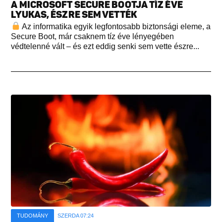
A MICROSOFT SECURE BOOTJA TÍZ ÉVE
LYUKAS, ÉSZRE SEM VETTÉK
Az informatika egyik legfontosabb biztonsági eleme, a
Secure Boot, már csaknem tíz éve lényegében
védtelenné vált – és ezt eddig senki sem vette észre...
TUDOMÁNY
SZERDA 07:24