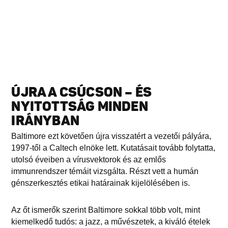
ÚJRA A CSÚCSON – ÉS
NYITOTTSÁG MINDEN
IRÁNYBAN
Baltimore ezt követően újra visszatért a vezetői pályára,
1997-től a Caltech elnöke lett. Kutatásait tovább folytatta,
utolsó éveiben a vírusvektorok és az emlős
immunrendszer témáit vizsgálta. Részt vett a humán
génszerkesztés etikai határainak kijelölésében is.
Az őt ismerők szerint Baltimore sokkal több volt, mint
kiemelkedő tudós: a jazz, a művészetek, a kiváló ételek