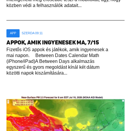
közben védi a felhasználók adatait...
APP
SZERDA 09:11
APPOK, AMIK INGYENESEK MA, 7/15
Fizetős iOS appok és játékok, amik ingyenesek a
mai napon. Between Dates Calendar Math
(iPhone/iPad)A Between Days alkalmazás
egyszerű és gyors megoldást kínál két dátum
közötti napok kiszámítására...