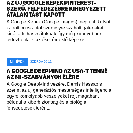
AZ ÚJ GOOGLE KÉPEK PINTEREST-
SZERŰ, FELFEDEZÉSRE KIHEGYEZETT
ÁTALAKÍTÁST KAPOTT
A Google Képek (Google Images) megújult külsőt
kapott: mostantól személyre szabott galériákat
kínál a felhasználóknak, így még könnyebben
fedezhetik fel az őket érdeklő képeket...
MI HÍREK
SZERDA 08:12
A GOOGLE DEEPMIND AZ USA-T TENNÉ
AZ MI-SZABVÁNYOK ÉLÉRE
A Google DeepMind vezére, Demis Hassabis
szerint az új generációs mesterséges intelligencia
egyre komolyabb veszélyeket rejt magában,
például a kiberbiztonság és a biológiai
fenyegetések terén...