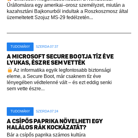
Űrállomásra egy amerikai–orosz személyzet, miután a
kazahsztáni Bajkonurból indultak a Roszkoszmosz által
üzemeltetett Szojuz MS-29 fedélzetén...
TUDOMÁNY
SZERDA 07:37
A MICROSOFT SECURE BOOTJA TÍZ ÉVE
LYUKAS, ÉSZRE SEM VETTÉK
Az informatika egyik legfontosabb biztonsági
eleme, a Secure Boot, már csaknem tíz éve
lényegében védtelenné vált – és ezt eddig senki
sem vette észre...
TUDOMÁNY
SZERDA 07:24
A CSÍPŐS PAPRIKA NÖVELHETI EGY
HALÁLOS RÁK KOCKÁZATÁT?
Bár a csípős paprika számos kultúra