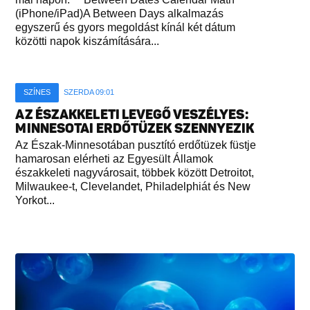
(iPhone/iPad)A Between Days alkalmazás
egyszerű és gyors megoldást kínál két dátum
közötti napok kiszámítására...
SZÍNES
SZERDA 09:01
AZ ÉSZAKKELETI LEVEGŐ VESZÉLYES:
MINNESOTAI ERDŐTÜZEK SZENNYEZIK
Az Észak-Minnesotában pusztító erdőtüzek füstje
hamarosan elérheti az Egyesült Államok
északkeleti nagyvárosait, többek között Detroitot,
Milwaukee-t, Clevelandet, Philadelphiát és New
Yorkot...