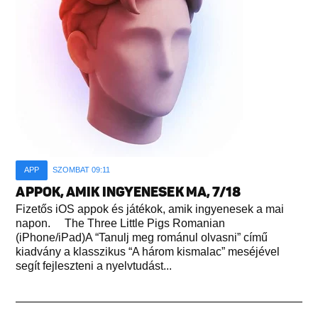
APP
SZOMBAT 09:11
APPOK, AMIK INGYENESEK MA, 7/18
Fizetős iOS appok és játékok, amik ingyenesek a mai
napon. The Three Little Pigs Romanian
(iPhone/iPad)A “Tanulj meg románul olvasni” című
kiadvány a klasszikus “A három kismalac” meséjével
segít fejleszteni a nyelvtudást...