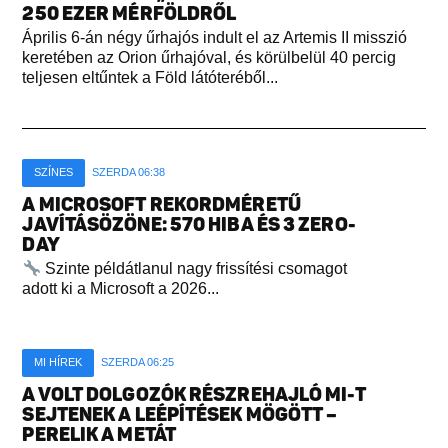
250 EZER MÉRFÖLDRŐL
Április 6-án négy űrhajós indult el az Artemis II misszió
keretében az Orion űrhajóval, és körülbelül 40 percig
teljesen eltűntek a Föld látóteréből...
SZÍNES
SZERDA 06:38
A MICROSOFT REKORDMÉRETŰ
JAVÍTÁSÖZÖNE: 570 HIBA ÉS 3 ZERO-
DAY
Szinte példátlanul nagy frissítési csomagot
adott ki a Microsoft a 2026...
MI HÍREK
SZERDA 06:25
A VOLT DOLGOZÓK RÉSZREHAJLÓ MI-T
SEJTENEK A LEÉPÍTÉSEK MÖGÖTT –
PERELIK A METÁT