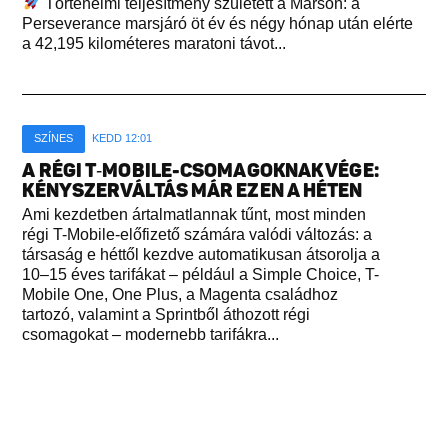
Történelmi teljesítmény született a Marson: a
Perseverance marsjáró öt év és négy hónap után elérte
a 42,195 kilométeres maratoni távot...
SZÍNES
KEDD 12:01
A RÉGI T‑MOBILE-CSOMAGOKNAK VÉGE:
KÉNYSZERVÁLTÁS MÁR EZEN A HÉTEN
Ami kezdetben ártalmatlannak tűnt, most minden
régi T-Mobile-előfizető számára valódi változás: a
társaság e héttől kezdve automatikusan átsorolja a
10–15 éves tarifákat – például a Simple Choice, T-
Mobile One, One Plus, a Magenta családhoz
tartozó, valamint a Sprintből áthozott régi
csomagokat – modernebb tarifákra...