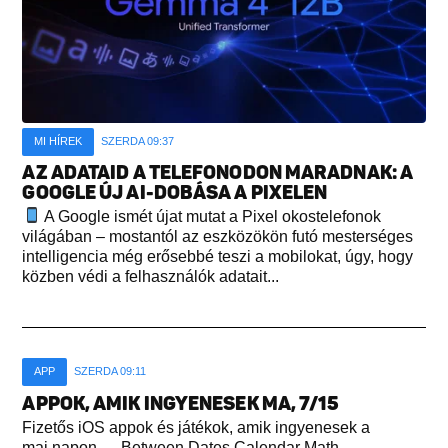
MI HÍREK
SZERDA 09:37
AZ ADATAID A TELEFONODON MARADNAK: A
GOOGLE ÚJ AI-DOBÁSA A PIXELEN
A Google ismét újat mutat a Pixel okostelefonok
világában – mostantól az eszközökön futó mesterséges
intelligencia még erősebbé teszi a mobilokat, úgy, hogy
közben védi a felhasználók adatait...
APP
SZERDA 09:11
APPOK, AMIK INGYENESEK MA, 7/15
Fizetős iOS appok és játékok, amik ingyenesek a
mai napon. Between Dates Calendar Math