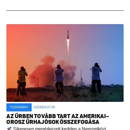
TUDOMÁNY
SZERDA 07:49
AZ ŰRBEN TOVÁBB TART AZ AMERIKAI–
OROSZ ŰRHAJÓSOK ÖSSZEFOGÁSA
Sikeresen megérkezett kedden a Nemzetközi