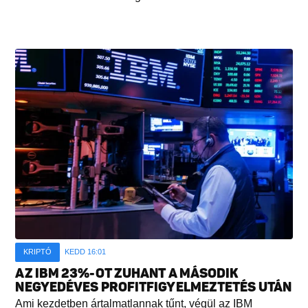
KRIPTÓ
KEDD 16:01
AZ IBM 23%-OT ZUHANT A MÁSODIK
NEGYEDÉVES PROFITFIGYELMEZTETÉS UTÁN
Ami kezdetben ártalmatlannak tűnt, végül az IBM