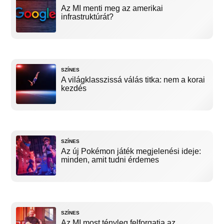
Az MI menti meg az amerikai
infrastruktúrát?
SZÍNES
A világklasszissá válás titka: nem a korai
kezdés
SZÍNES
Az új Pokémon játék megjelenési ideje:
minden, amit tudni érdemes
SZÍNES
Az MI most tényleg felforgatja az