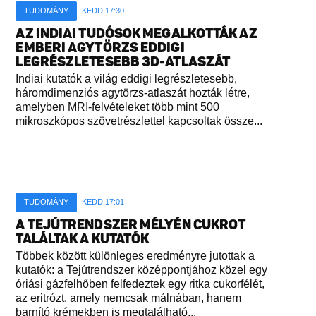
TUDOMÁNY
KEDD 17:30
AZ INDIAI TUDÓSOK MEGALKOTTÁK AZ
EMBERI AGYTÖRZS EDDIGI
LEGRÉSZLETESEBB 3D-ATLASZÁT
Indiai kutatók a világ eddigi legrészletesebb,
háromdimenziós agytörzs-atlaszát hozták létre,
amelyben MRI-felvételeket több mint 500
mikroszkópos szövetrészlettel kapcsoltak össze...
TUDOMÁNY
KEDD 17:01
A TEJÚTRENDSZER MÉLYÉN CUKROT
TALÁLTAK A KUTATÓK
Többek között különleges eredményre jutottak a
kutatók: a Tejútrendszer középpontjához közel egy
óriási gázfelhőben felfedeztek egy ritka cukorfélét,
az eritrózt, amely nemcsak málnában, hanem
barnító krémekben is megtalálható...