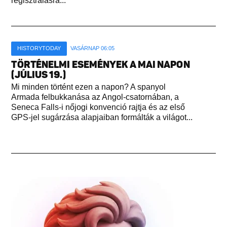
regisztrálásra...
HISTORYTODAY
VASÁRNAP 06:05
TÖRTÉNELMI ESEMÉNYEK A MAI NAPON
(JÚLIUS 19.)
Mi minden történt ezen a napon? A spanyol
Armada felbukkanása az Angol-csatornában, a
Seneca Falls-i nőjogi konvenció rajtja és az első
GPS-jel sugárzása alapjaiban formálták a világot...