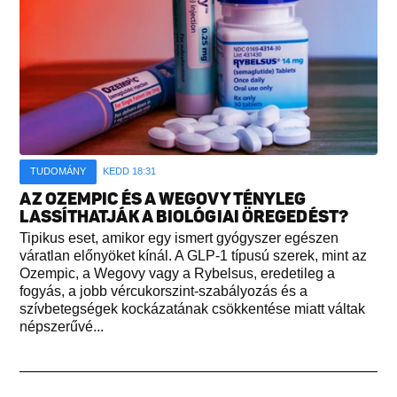
TUDOMÁNY
KEDD 18:31
AZ OZEMPIC ÉS A WEGOVY TÉNYLEG
LASSÍTHATJÁK A BIOLÓGIAI ÖREGEDÉST?
Tipikus eset, amikor egy ismert gyógyszer egészen
váratlan előnyöket kínál. A GLP-1 típusú szerek, mint az
Ozempic, a Wegovy vagy a Rybelsus, eredetileg a
fogyás, a jobb vércukorszint-szabályozás és a
szívbetegségek kockázatának csökkentése miatt váltak
népszerűvé...