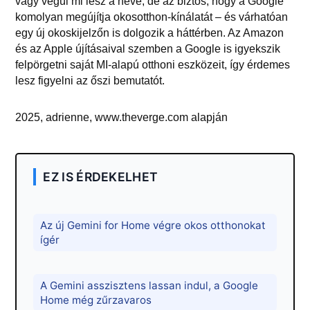
vagy végül mi lesz a neve, de az biztos, hogy a Google
komolyan megújítja okosotthon-kínálatát – és várhatóan
egy új okoskijelzőn is dolgozik a háttérben. Az Amazon
és az Apple újításaival szemben a Google is igyekszik
felpörgetni saját MI-alapú otthoni eszközeit, így érdemes
lesz figyelni az őszi bemutatót.
2025, adrienne, www.theverge.com alapján
EZ IS ÉRDEKELHET
Az új Gemini for Home végre okos otthonokat
ígér
A Gemini asszisztens lassan indul, a Google
Home még zűrzavaros