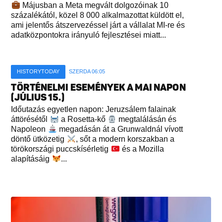
Májusban a Meta megvált dolgozóinak 10
százalékától, közel 8 000 alkalmazottat küldött el,
ami jelentős átszervezéssel járt a vállalat MI-re és
adatközpontokra irányuló fejlesztései miatt...
HISTORYTODAY
SZERDA 06:05
TÖRTÉNELMI ESEMÉNYEK A MAI NAPON
(JÚLIUS 15.)
Időutazás egyetlen napon: Jeruzsálem falainak
áttörésétől
a Rosetta-kő
megtalálásán és
Napoleon
megadásán át a Grunwaldnál vívott
döntő ütközetig
, sőt a modern korszakban a
törökországi puccskísérletig
és a Mozilla
alapításáig
...