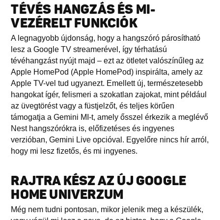
TÉVÉS HANGZÁS ÉS MI-
VEZÉRELT FUNKCIÓK
A legnagyobb újdonság, hogy a hangszóró párosítható
lesz a Google TV streamerével, így térhatású
tévéhangzást nyújt majd – ezt az ötletet valószínűleg az
Apple HomePod (Apple HomePod) inspirálta, amely az
Apple TV-vel tud ugyanezt. Emellett új, természetesebb
hangokat ígér, felismeri a szokatlan zajokat, mint például
az üvegtörést vagy a füstjelzőt, és teljes körűen
támogatja a Gemini MI-t, amely ősszel érkezik a meglévő
Nest hangszórókra is, előfizetéses és ingyenes
verzióban, Gemini Live opcióval. Egyelőre nincs hír arról,
hogy mi lesz fizetős, és mi ingyenes.
RAJTRA KÉSZ AZ ÚJ GOOGLE
HOME UNIVERZUM
Még nem tudni pontosan, mikor jelenik meg a készülék,