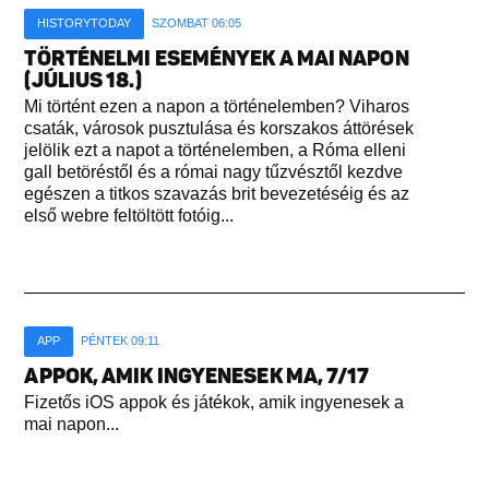
HISTORYTODAY
SZOMBAT 06:05
TÖRTÉNELMI ESEMÉNYEK A MAI NAPON
(JÚLIUS 18.)
Mi történt ezen a napon a történelemben? Viharos
csaták, városok pusztulása és korszakos áttörések
jelölik ezt a napot a történelemben, a Róma elleni
gall betöréstől és a római nagy tűzvésztől kezdve
egészen a titkos szavazás brit bevezetéséig és az
első webre feltöltött fotóig...
APP
PÉNTEK 09:11
APPOK, AMIK INGYENESEK MA, 7/17
Fizetős iOS appok és játékok, amik ingyenesek a
mai napon...