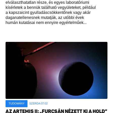
elválaszthatatlan része, és egyes laboratóriumi
kísérletek a bennük található vegyületeket, például
a kapszaicint gyulladáscsökkentőnek vagy akár
daganatellenesnek mutatják, az utóbbi évek
humán kutatásai nem ennyire egyértelműek...
TUDOMÁNY
SZERDA 07:02
AZ ARTEMIS II: „FURCSÁN NÉZETT KI A HOLD”