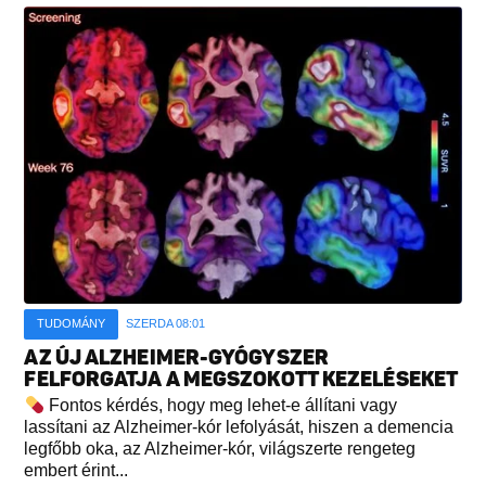
TUDOMÁNY
SZERDA 08:01
AZ ÚJ ALZHEIMER-GYÓGYSZER
FELFORGATJA A MEGSZOKOTT KEZELÉSEKET
Fontos kérdés, hogy meg lehet-e állítani vagy
lassítani az Alzheimer-kór lefolyását, hiszen a demencia
legfőbb oka, az Alzheimer-kór, világszerte rengeteg
embert érint...