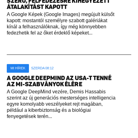
SZERŰ, FELFEDEZÉSRE KIHEGYEZETT
ÁTALAKÍTÁST KAPOTT
A Google Képek (Google Images) megújult külsőt
kapott: mostantól személyre szabott galériákat
kínál a felhasználóknak, így még könnyebben
fedezhetik fel az őket érdeklő képeket...
MI HÍREK
SZERDA 08:12
A GOOGLE DEEPMIND AZ USA-T TENNÉ
AZ MI-SZABVÁNYOK ÉLÉRE
A Google DeepMind vezére, Demis Hassabis
szerint az új generációs mesterséges intelligencia
egyre komolyabb veszélyeket rejt magában,
például a kiberbiztonság és a biológiai
fenyegetések terén...