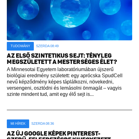
TUDOMÁNY
SZERDA 08:49
AZ ELSŐ SZINTETIKUS SEJT: TÉNYLEG
MEGSZÜLETETT A MESTERSÉGES ÉLET?
A Minnesotai Egyetem laboratóriumában újszerű
biológiai eredmény született: egy aprócska SpudCell
nevű képződmény képes táplálkozni, növekedni,
versengeni, osztódni és lemásolni önmagát – vagyis
szinte mindent tud, amit egy élő sejt is...
MI HÍREK
SZERDA 08:36
AZ ÚJ GOOGLE KÉPEK PINTEREST-