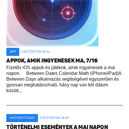
APP
CSÜTÖRTÖK 09:11
APPOK, AMIK INGYENESEK MA, 7/16
Fizetős iOS appok és játékok, amik ingyenesek a mai
napon. Between Dates Calendar Math (iPhone/iPad)A
Between Days alkalmazás segítségével egyszerűen és
gyorsan meghatározható, hány nap van két dátum
között...
HISTORYTODAY
CSÜTÖRTÖK 06:05
TÖRTÉNELMI ESEMÉNYEK A MAI NAPON