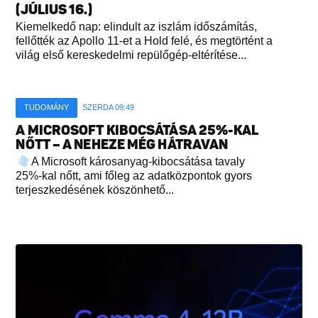
(JÚLIUS 16.)
Kiemelkedő nap: elindult az iszlám időszámítás,
fellőtték az Apollo 11-et a Hold felé, és megtörtént a
világ első kereskedelmi repülőgép-eltérítése...
TUDOMÁNY
SZERDA 09:49
A MICROSOFT KIBOCSÁTÁSA 25%-KAL
NŐTT – A NEHEZE MÉG HÁTRAVAN
A Microsoft károsanyag-kibocsátása tavaly
25%-kal nőtt, ami főleg az adatközpontok gyors
terjeszkedésének köszönhető...