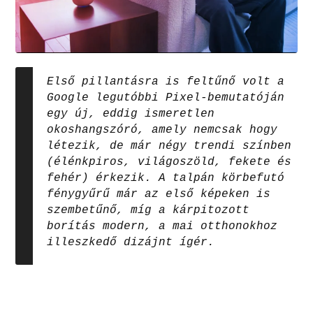
Első pillantásra is feltűnő volt a
Google legutóbbi Pixel-bemutatóján
egy új, eddig ismeretlen
okoshangszóró, amely nemcsak hogy
létezik, de már négy trendi színben
(élénkpiros, világoszöld, fekete és
fehér) érkezik. A talpán körbefutó
fénygyűrű már az első képeken is
szembetűnő, míg a kárpitozott
borítás modern, a mai otthonokhoz
illeszkedő dizájnt ígér.