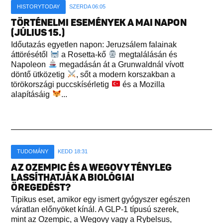
HISTORYTODAY
SZERDA 06:05
TÖRTÉNELMI ESEMÉNYEK A MAI NAPON
(JÚLIUS 15.)
Időutazás egyetlen napon: Jeruzsálem falainak
áttörésétől
a Rosetta-kő
megtalálásán és
Napoleon
megadásán át a Grunwaldnál vívott
döntő ütközetig
, sőt a modern korszakban a
törökországi puccskísérletig
és a Mozilla
alapításáig
...
TUDOMÁNY
KEDD 18:31
AZ OZEMPIC ÉS A WEGOVY TÉNYLEG
LASSÍTHATJÁK A BIOLÓGIAI
ÖREGEDÉST?
Tipikus eset, amikor egy ismert gyógyszer egészen
váratlan előnyöket kínál. A GLP-1 típusú szerek,
mint az Ozempic, a Wegovy vagy a Rybelsus,