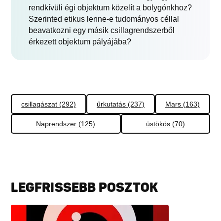
rendkívüli égi objektum közelít a bolygónkhoz?
Szerinted etikus lenne-e tudományos céllal
beavatkozni egy másik csillagrendszerből
érkezett objektum pályájába?
csillagászat (292)
űrkutatás (237)
Mars (163)
Naprendszer (125)
üstökös (70)
LEGFRISSEBB POSZTOK