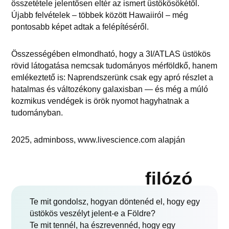
összetétele jelentősen eltér az ismert üstökösökétől.
Újabb felvételek – többek között Hawaiiról – még
pontosabb képet adtak a felépítéséről.
Összességében elmondható, hogy a 3I/ATLAS üstökös
rövid látogatása nemcsak tudományos mérföldkő, hanem
emlékeztető is: Naprendszerünk csak egy apró részlet a
hatalmas és változékony galaxisban — és még a múló
kozmikus vendégek is örök nyomot hagyhatnak a
tudományban.
2025, adminboss, www.livescience.com alapján
filózó
Te mit gondolsz, hogyan döntenéd el, hogy egy
üstökös veszélyt jelent-e a Földre?
Te mit tennél, ha észrevennéd, hogy egy