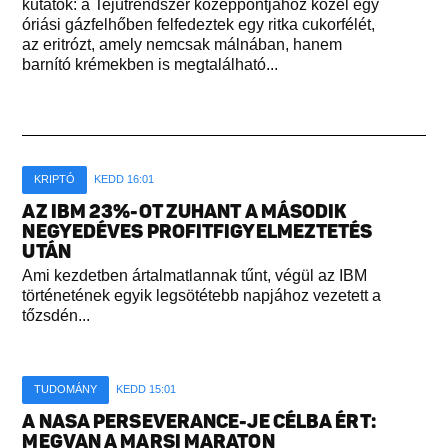
kutatók: a Tejútrendszer középpontjához közel egy
óriási gázfelhőben felfedeztek egy ritka cukorfélét,
az eritrózt, amely nemcsak málnában, hanem
barnító krémekben is megtalálható...
KRIPTÓ
KEDD 16:01
AZ IBM 23%-OT ZUHANT A MÁSODIK
NEGYEDÉVES PROFITFIGYELMEZTETÉS
UTÁN
Ami kezdetben ártalmatlannak tűnt, végül az IBM
történetének egyik legsötétebb napjához vezetett a
tőzsdén...
TUDOMÁNY
KEDD 15:01
A NASA PERSEVERANCE-JE CÉLBA ÉRT:
MEGVAN A MARSI MARATON