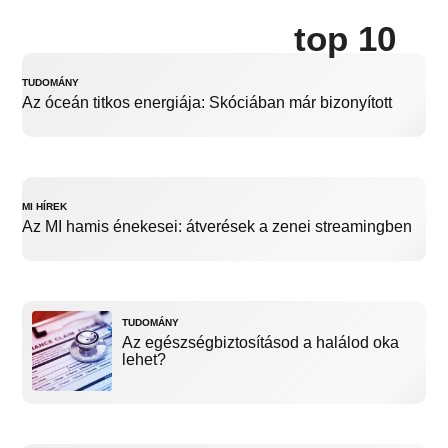
top 10
TUDOMÁNY
Az óceán titkos energiája: Skóciában már bizonyított
MI HÍREK
Az MI hamis énekesei: átverések a zenei streamingben
TUDOMÁNY
Az egészségbiztosításod a halálod oka
lehet?