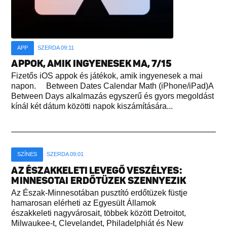
APP
SZERDA 09:11
APPOK, AMIK INGYENESEK MA, 7/15
Fizetős iOS appok és játékok, amik ingyenesek a mai
napon. Between Dates Calendar Math (iPhone/iPad)A
Between Days alkalmazás egyszerű és gyors megoldást
kínál két dátum közötti napok kiszámítására...
SZÍNES
SZERDA 09:01
AZ ÉSZAKKELETI LEVEGŐ VESZÉLYES:
MINNESOTAI ERDŐTÜZEK SZENNYEZIK
Az Észak-Minnesotában pusztító erdőtüzek füstje
hamarosan elérheti az Egyesült Államok
északkeleti nagyvárosait, többek között Detroitot,
Milwaukee-t, Clevelandet, Philadelphiát és New