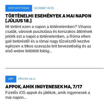
HISTORYTODAY
SZOMBAT 06:05
TÖRTÉNELMI ESEMÉNYEK A MAI NAPON
(JÚLIUS 18.)
Mi történt ezen a napon a történelemben? Viharos
csaták, városok pusztulása és korszakos áttörések
jelölik ezt a napot a történelemben, a Róma elleni
gall betöréstől és a római nagy tűzvésztől kezdve
egészen a titkos szavazás brit bevezetéséig és az
első webre feltöltött fotóig...
APP
PÉNTEK 09:11
APPOK, AMIK INGYENESEK MA, 7/17
Fizetős iOS appok és játékok, amik ingyenesek a
mai napon...