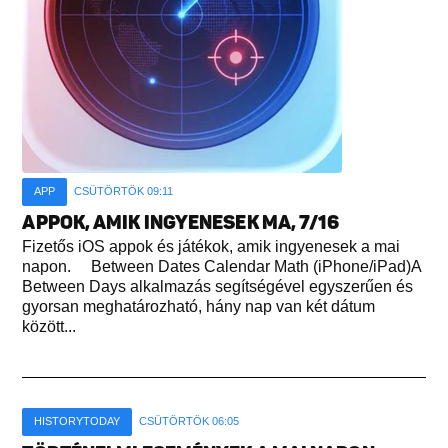
APP
CSÜTÖRTÖK 09:11
APPOK, AMIK INGYENESEK MA, 7/16
Fizetős iOS appok és játékok, amik ingyenesek a mai
napon. Between Dates Calendar Math (iPhone/iPad)A
Between Days alkalmazás segítségével egyszerűen és
gyorsan meghatározható, hány nap van két dátum
között...
HISTORYTODAY
CSÜTÖRTÖK 06:05