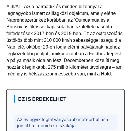
A 3I/ATLAS a harmadik és minden bizonnyal a
legnagyobb ismert csillagközi objektum, amely elérte
Naprendszerünket; korábban az ‘Oumuamua és a
Borisov üstökössel kapcsolatban születtek hasonló
felfedezések 2017-ben és 2019-ben. Ez az extraszoláris
üstökös több mint 210 000 km/h sebességgel száguld a
Nap felé, október 29-én fogja elérni pályájának naphoz
legközelebbi pontját, amikor azonban a Földhöz képest
a pálya másik oldalán lesz. Decemberben közelíti meg
hozzánk leginkább, 275 millió kilométer távolságra – ami
még így is hétszázszor messzebb van, mint a Hold.
EZ IS ÉRDEKELHET
Az év egyik leglátványosabb meteorhullása
jön: itt a Leonidák éjszakája