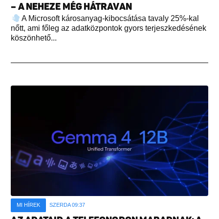
– A NEHEZE MÉG HÁTRAVAN
A Microsoft károsanyag-kibocsátása tavaly 25%-kal
nőtt, ami főleg az adatközpontok gyors terjeszkedésének
köszönhető...
MI HÍREK
SZERDA 09:37