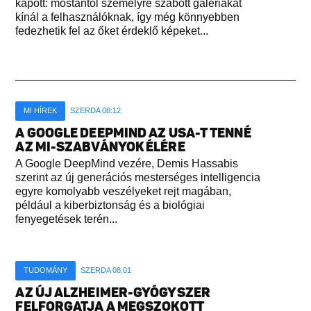
kapott: mostantól személyre szabott galériákat
kínál a felhasználóknak, így még könnyebben
fedezhetik fel az őket érdeklő képeket...
MI HÍREK
SZERDA 08:12
A GOOGLE DEEPMIND AZ USA-T TENNÉ
AZ MI-SZABVÁNYOK ÉLÉRE
A Google DeepMind vezére, Demis Hassabis
szerint az új generációs mesterséges intelligencia
egyre komolyabb veszélyeket rejt magában,
például a kiberbiztonság és a biológiai
fenyegetések terén...
TUDOMÁNY
SZERDA 08:01
AZ ÚJ ALZHEIMER-GYÓGYSZER
FELFORGATJA A MEGSZOKOTT