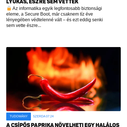
LYUKAS, ÉSZRE SEM VETTÉK
Az informatika egyik legfontosabb biztonsági
eleme, a Secure Boot, már csaknem tíz éve
lényegében védtelenné vált – és ezt eddig senki
sem vette észre...
TUDOMÁNY
SZERDA 07:24
A CSÍPŐS PAPRIKA NÖVELHETI EGY HALÁLOS