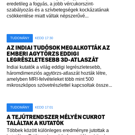
eredetileg a fogyás, a jobb vércukorszint-
szabályozás és a szívbetegségek kockázatának
csökkentése miatt váltak népszerűvé...
TUDOMÁNY
KEDD 17:30
AZ INDIAI TUDÓSOK MEGALKOTTÁK AZ
EMBERI AGYTÖRZS EDDIGI
LEGRÉSZLETESEBB 3D-ATLASZÁT
Indiai kutatók a világ eddigi legrészletesebb,
háromdimenziós agytörzs-atlaszát hozták létre,
amelyben MRI-felvételeket több mint 500
mikroszkópos szövetrészlettel kapcsoltak össze...
TUDOMÁNY
KEDD 17:01
A TEJÚTRENDSZER MÉLYÉN CUKROT
TALÁLTAK A KUTATÓK
Többek között különleges eredményre jutottak a