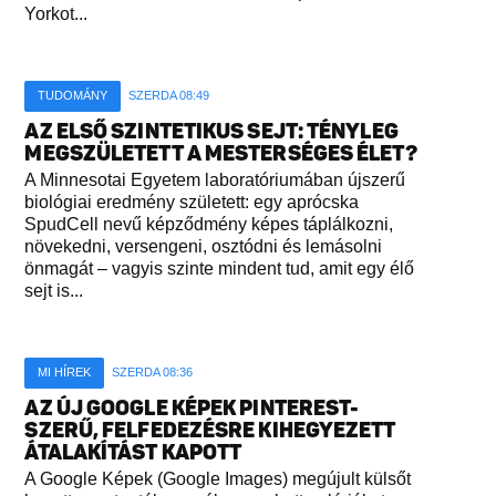
Yorkot...
TUDOMÁNY
SZERDA 08:49
AZ ELSŐ SZINTETIKUS SEJT: TÉNYLEG
MEGSZÜLETETT A MESTERSÉGES ÉLET?
A Minnesotai Egyetem laboratóriumában újszerű
biológiai eredmény született: egy aprócska
SpudCell nevű képződmény képes táplálkozni,
növekedni, versengeni, osztódni és lemásolni
önmagát – vagyis szinte mindent tud, amit egy élő
sejt is...
MI HÍREK
SZERDA 08:36
AZ ÚJ GOOGLE KÉPEK PINTEREST-
SZERŰ, FELFEDEZÉSRE KIHEGYEZETT
ÁTALAKÍTÁST KAPOTT
A Google Képek (Google Images) megújult külsőt