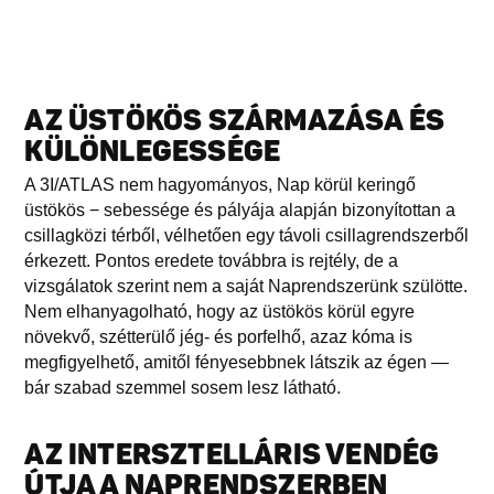
AZ ÜSTÖKÖS SZÁRMAZÁSA ÉS
KÜLÖNLEGESSÉGE
A 3I/ATLAS nem hagyományos, Nap körül keringő
üstökös − sebessége és pályája alapján bizonyítottan a
csillagközi térből, vélhetően egy távoli csillagrendszerből
érkezett. Pontos eredete továbbra is rejtély, de a
vizsgálatok szerint nem a saját Naprendszerünk szülötte.
Nem elhanyagolható, hogy az üstökös körül egyre
növekvő, szétterülő jég- és porfelhő, azaz kóma is
megfigyelhető, amitől fényesebbnek látszik az égen —
bár szabad szemmel sosem lesz látható.
AZ INTERSZTELLÁRIS VENDÉG
ÚTJA A NAPRENDSZERBEN