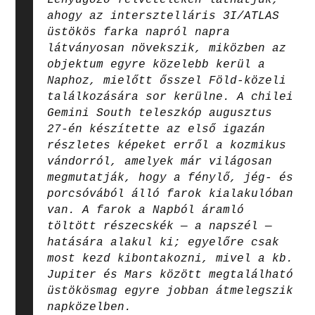
ahogy az intersztelláris 3I/ATLAS
üstökös farka napról napra
látványosan növekszik, miközben az
objektum egyre közelebb kerül a
Naphoz, mielőtt ősszel Föld-közeli
találkozására sor kerülne. A chilei
Gemini South teleszkóp augusztus
27-én készítette az első igazán
részletes képeket erről a kozmikus
vándorról, amelyek már világosan
megmutatják, hogy a fénylő, jég- és
porcsóvából álló farok kialakulóban
van. A farok a Napból áramló
töltött részecskék — a napszél —
hatására alakul ki; egyelőre csak
most kezd kibontakozni, mivel a kb.
Jupiter és Mars között megtalálható
üstökösmag egyre jobban átmelegszik
napközelben.