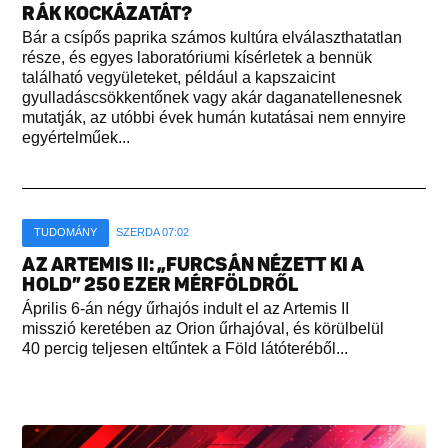
RÁK KOCKÁZATÁT?
Bár a csípős paprika számos kultúra elválaszthatatlan
része, és egyes laboratóriumi kísérletek a bennük
található vegyületeket, például a kapszaicint
gyulladáscsökkentőnek vagy akár daganatellenesnek
mutatják, az utóbbi évek humán kutatásai nem ennyire
egyértelműek...
TUDOMÁNY
SZERDA 07:02
AZ ARTEMIS II: „FURCSÁN NÉZETT KI A
HOLD” 250 EZER MÉRFÖLDRŐL
Április 6-án négy űrhajós indult el az Artemis II
misszió keretében az Orion űrhajóval, és körülbelül
40 percig teljesen eltűntek a Föld látóteréből...