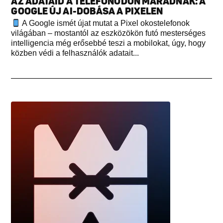
AZ ADATAID A TELEFONODON MARADNAK: A
GOOGLE ÚJ AI-DOBÁSA A PIXELEN
A Google ismét újat mutat a Pixel okostelefonok
világában – mostantól az eszközökön futó mesterséges
intelligencia még erősebbé teszi a mobilokat, úgy, hogy
közben védi a felhasználók adatait...