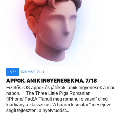
APP
SZOMBAT 09:11
APPOK, AMIK INGYENESEK MA, 7/18
Fizetős iOS appok és játékok, amik ingyenesek a mai
napon. The Three Little Pigs Romanian
(iPhone/iPad)A “Tanulj meg románul olvasni” című
kiadvány a klasszikus “A három kismalac” meséjével
segít fejleszteni a nyelvtudást...