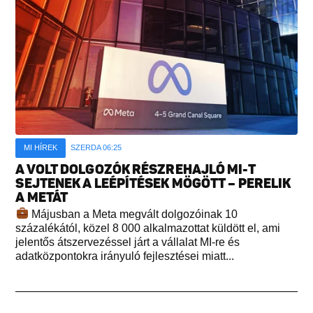
MI HÍREK
SZERDA 06:25
A VOLT DOLGOZÓK RÉSZREHAJLÓ MI-T
SEJTENEK A LEÉPÍTÉSEK MÖGÖTT – PERELIK
A METÁT
Májusban a Meta megvált dolgozóinak 10
százalékától, közel 8 000 alkalmazottat küldött el, ami
jelentős átszervezéssel járt a vállalat MI-re és
adatközpontokra irányuló fejlesztései miatt...