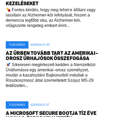
KEZELÉSEKET
Fontos kérdés, hogy meg lehet-e állítani vagy
lassítani az Alzheimer-kór lefolyását, hiszen a
demencia legfőbb oka, az Alzheimer-kór,
világszerte rengeteg embert érint...
TUDOMÁNY
SZERDA 07:49
AZ ŰRBEN TOVÁBB TART AZ AMERIKAI–
OROSZ ŰRHAJÓSOK ÖSSZEFOGÁSA
Sikeresen megérkezett kedden a Nemzetközi
Űrállomásra egy amerikai–orosz személyzet,
miután a kazahsztáni Bajkonurból indultak a
Roszkoszmosz által üzemeltetett Szojuz MS-29
fedélzetén...
TUDOMÁNY
SZERDA 07:37
A MICROSOFT SECURE BOOTJA TÍZ ÉVE