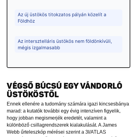
Az új üstökös titokzatos pályán közelít a
Földhöz
Az intersztelláris üstökös nem földönkívüli,
mégis izgalmasabb
VÉGSŐ BÚCSÚ EGY VÁNDORLÓ
ÜSTÖKÖSTŐL
Ennek ellenére a tudomány számára igazi kincsesbánya
marad: a kutatók további egy évig intenzíven figyelik,
hogy jobban megismerjék eredetét, valamint a
különböző csillagrendszerek kialakulását. A James
Webb űrteleszkóp mérései szerint a 3I/ATLAS