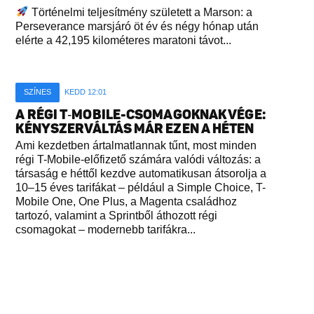
Történelmi teljesítmény született a Marson: a
Perseverance marsjáró öt év és négy hónap után
elérte a 42,195 kilométeres maratoni távot...
SZÍNES
KEDD 12:01
A RÉGI T‑MOBILE-CSOMAGOKNAK VÉGE:
KÉNYSZERVÁLTÁS MÁR EZEN A HÉTEN
Ami kezdetben ártalmatlannak tűnt, most minden
régi T-Mobile-előfizető számára valódi változás: a
társaság e héttől kezdve automatikusan átsorolja a
10–15 éves tarifákat – például a Simple Choice, T-
Mobile One, One Plus, a Magenta családhoz
tartozó, valamint a Sprintből áthozott régi
csomagokat – modernebb tarifákra...