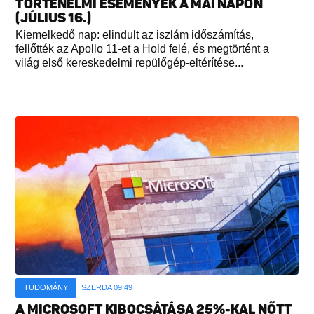
TÖRTÉNELMI ESEMÉNYEK A MAI NAPON
(JÚLIUS 16.)
Kiemelkedő nap: elindult az iszlám időszámítás,
fellőtték az Apollo 11-et a Hold felé, és megtörtént a
világ első kereskedelmi repülőgép-eltérítése...
TUDOMÁNY
SZERDA 09:49
A MICROSOFT KIBOCSÁTÁSA 25%-KAL NŐTT