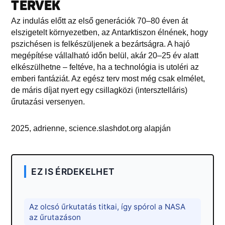
TERVEK
Az indulás előtt az első generációk 70–80 éven át
elszigetelt környezetben, az Antarktiszon élnének, hogy
pszichésen is felkészüljenek a bezártságra. A hajó
megépítése vállalható időn belül, akár 20–25 év alatt
elkészülhetne – feltéve, ha a technológia is utoléri az
emberi fantáziát. Az egész terv most még csak elmélet,
de máris díjat nyert egy csillagközi (intersztelláris)
űrutazási versenyen.
2025, adrienne, science.slashdot.org alapján
EZ IS ÉRDEKELHET
Az olcsó űrkutatás titkai, így spórol a NASA
az űrutazáson