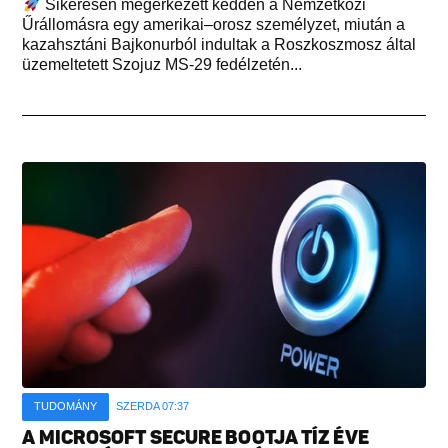
Sikeresen megérkezett kedden a Nemzetközi
Űrállomásra egy amerikai–orosz személyzet, miután a
kazahsztáni Bajkonurból indultak a Roszkoszmosz által
üzemeltetett Szojuz MS-29 fedélzetén...
TUDOMÁNY
SZERDA 07:37
A MICROSOFT SECURE BOOTJA TÍZ ÉVE