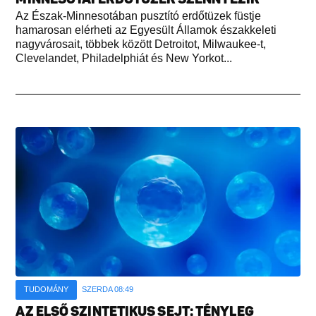
Az Észak-Minnesotában pusztító erdőtüzek füstje
hamarosan elérheti az Egyesült Államok északkeleti
nagyvárosait, többek között Detroitot, Milwaukee-t,
Clevelandet, Philadelphiát és New Yorkot...
TUDOMÁNY
SZERDA 08:49
AZ ELSŐ SZINTETIKUS SEJT: TÉNYLEG