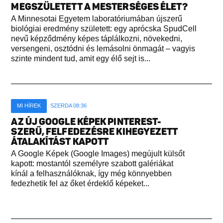
MEGSZÜLETETT A MESTERSÉGES ÉLET?
A Minnesotai Egyetem laboratóriumában újszerű
biológiai eredmény született: egy aprócska SpudCell
nevű képződmény képes táplálkozni, növekedni,
versengeni, osztódni és lemásolni önmagát – vagyis
szinte mindent tud, amit egy élő sejt is...
MI HÍREK
SZERDA 08:36
AZ ÚJ GOOGLE KÉPEK PINTEREST-
SZERŰ, FELFEDEZÉSRE KIHEGYEZETT
ÁTALAKÍTÁST KAPOTT
A Google Képek (Google Images) megújult külsőt
kapott: mostantól személyre szabott galériákat
kínál a felhasználóknak, így még könnyebben
fedezhetik fel az őket érdeklő képeket...