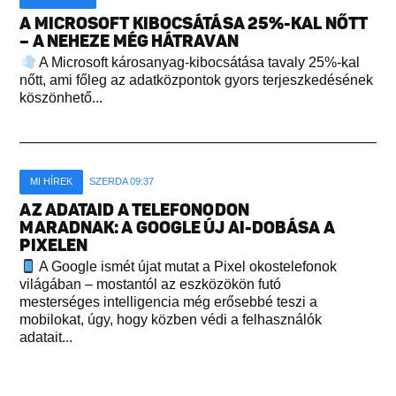
A MICROSOFT KIBOCSÁTÁSA 25%-KAL NŐTT
– A NEHEZE MÉG HÁTRAVAN
A Microsoft károsanyag-kibocsátása tavaly 25%-kal
nőtt, ami főleg az adatközpontok gyors terjeszkedésének
köszönhető...
MI HÍREK
SZERDA 09:37
AZ ADATAID A TELEFONODON
MARADNAK: A GOOGLE ÚJ AI-DOBÁSA A
PIXELEN
A Google ismét újat mutat a Pixel okostelefonok
világában – mostantól az eszközökön futó
mesterséges intelligencia még erősebbé teszi a
mobilokat, úgy, hogy közben védi a felhasználók
adatait...