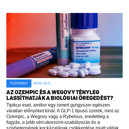
TUDOMÁNY
KEDD 18:31
AZ OZEMPIC ÉS A WEGOVY TÉNYLEG
LASSÍTHATJÁK A BIOLÓGIAI ÖREGEDÉST?
Tipikus eset, amikor egy ismert gyógyszer egészen
váratlan előnyöket kínál. A GLP-1 típusú szerek, mint az
Ozempic, a Wegovy vagy a Rybelsus, eredetileg a
fogyás, a jobb vércukorszint-szabályozás és a
szívbetegségek kockázatának csökkentése miatt váltak