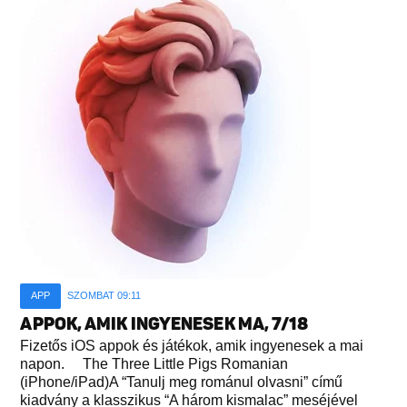
APP
SZOMBAT 09:11
APPOK, AMIK INGYENESEK MA, 7/18
Fizetős iOS appok és játékok, amik ingyenesek a mai
napon. The Three Little Pigs Romanian
(iPhone/iPad)A “Tanulj meg románul olvasni” című
kiadvány a klasszikus “A három kismalac” meséjével