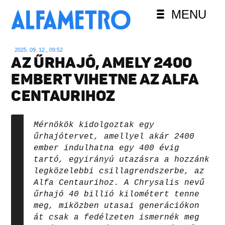
MENU
2025. 09. 12., 09:52
AZ ŰRHAJÓ, AMELY 2400
EMBERT VIHETNE AZ ALFA
CENTAURIHOZ
Mérnökök kidolgoztak egy
űrhajótervet, amellyel akár 2400
ember indulhatna egy 400 évig
tartó, egyirányú utazásra a hozzánk
legközelebbi csillagrendszerbe, az
Alfa Centaurihoz. A Chrysalis nevű
űrhajó 40 billió kilométert tenne
meg, miközben utasai generációkon
át csak a fedélzeten ismernék meg