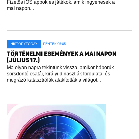
Fizetős iOS appok és játékok, amik ingyenesek a
mai napon...
HISTORYTODAY
PÉNTEK 06:05
TÖRTÉNELMI ESEMÉNYEK A MAI NAPON
(JÚLIUS 17.)
Ma olyan napra tekintünk vissza, amikor háborúk
sorsdöntő csatái, királyi dinasztiák fordulatai és
megrázó katasztrófák alakították a világot...