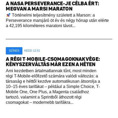
A NASA PERSEVERANCE-JE CÉLBA ÉRT:
MEGVAN A MARSI MARATON
Történelmi teljesítmény született a Marson: a
Perseverance marsjáró öt év és négy hónap után elérte
a 42,195 kilométeres maratoni távot...
SZÍNES
KEDD 12:01
A RÉGI T‑MOBILE-CSOMAGOKNAK VÉGE:
KÉNYSZERVÁLTÁS MÁR EZEN A HÉTEN
Ami kezdetben ártalmatlannak tűnt, most minden
régi T-Mobile-előfizető számára valódi változás: a
társaság e héttől kezdve automatikusan átsorolja a
10–15 éves tarifákat – például a Simple Choice, T-
Mobile One, One Plus, a Magenta családhoz
tartozó, valamint a Sprintből áthozott régi
csomagokat – modernebb tarifákra...