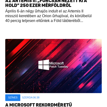
AZ ARTEMIS II: „FURCSÁN NÉZETT KI A
HOLD” 250 EZER MÉRFÖLDRŐL
Április 6-án négy űrhajós indult el az Artemis II
misszió keretében az Orion űrhajóval, és körülbelül
40 percig teljesen eltűntek a Föld látóteréből...
SZÍNES
SZERDA 06:38
A MICROSOFT REKORDMÉRETŰ