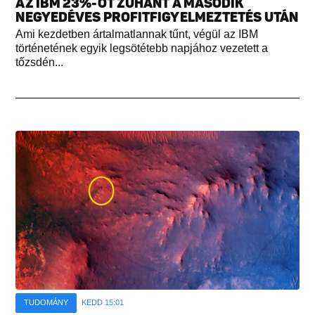
AZ IBM 23%-OT ZUHANT A MÁSODIK
NEGYEDÉVES PROFITFIGYELMEZTETÉS UTÁN
Ami kezdetben ártalmatlannak tűnt, végül az IBM
történetének egyik legsötétebb napjához vezetett a
tőzsdén...
TUDOMÁNY
KEDD 15:01