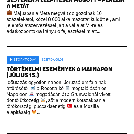
SEJTENEK A LEÉPÍTÉSEK MÖGÖTT – PERELIK
A METÁT
Májusban a Meta megvált dolgozóinak 10
százalékától, közel 8 000 alkalmazottat küldött el, ami
jelentős átszervezéssel járt a vállalat MI-re és
adatközpontokra irányuló fejlesztései miatt...
HISTORYTODAY
SZERDA 06:05
TÖRTÉNELMI ESEMÉNYEK A MAI NAPON
(JÚLIUS 15.)
Időutazás egyetlen napon: Jeruzsálem falainak
áttörésétől
a Rosetta-kő
megtalálásán és
Napoleon
megadásán át a Grunwaldnál vívott
döntő ütközetig
, sőt a modern korszakban a
törökországi puccskísérletig
és a Mozilla
alapításáig
...