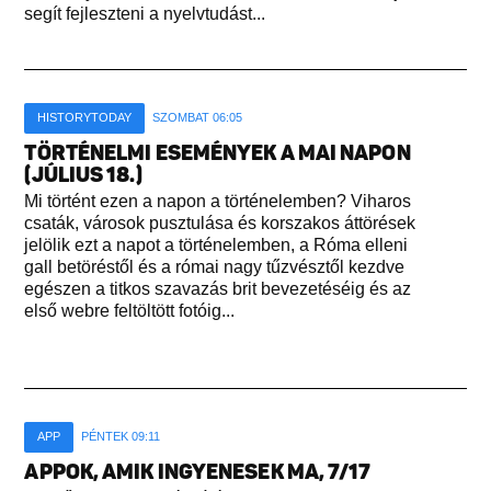
segít fejleszteni a nyelvtudást...
HISTORYTODAY
SZOMBAT 06:05
TÖRTÉNELMI ESEMÉNYEK A MAI NAPON
(JÚLIUS 18.)
Mi történt ezen a napon a történelemben? Viharos
csaták, városok pusztulása és korszakos áttörések
jelölik ezt a napot a történelemben, a Róma elleni
gall betöréstől és a római nagy tűzvésztől kezdve
egészen a titkos szavazás brit bevezetéséig és az
első webre feltöltött fotóig...
APP
PÉNTEK 09:11
APPOK, AMIK INGYENESEK MA, 7/17