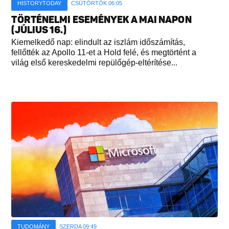
HISTORYTODAY
CSÜTÖRTÖK 06:05
TÖRTÉNELMI ESEMÉNYEK A MAI NAPON
(JÚLIUS 16.)
Kiemelkedő nap: elindult az iszlám időszámítás,
fellőtték az Apollo 11-et a Hold felé, és megtörtént a
világ első kereskedelmi repülőgép-eltérítése...
TUDOMÁNY
SZERDA 09:49