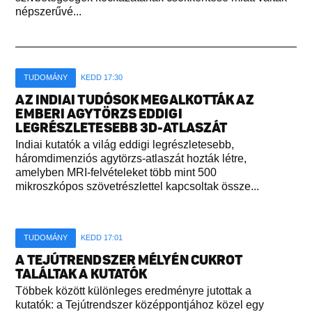
népszerűvé...
TUDOMÁNY
KEDD 17:30
AZ INDIAI TUDÓSOK MEGALKOTTÁK AZ
EMBERI AGYTÖRZS EDDIGI
LEGRÉSZLETESEBB 3D-ATLASZÁT
Indiai kutatók a világ eddigi legrészletesebb,
háromdimenziós agytörzs-atlaszát hozták létre,
amelyben MRI-felvételeket több mint 500
mikroszkópos szövetrészlettel kapcsoltak össze...
TUDOMÁNY
KEDD 17:01
A TEJÚTRENDSZER MÉLYÉN CUKROT
TALÁLTAK A KUTATÓK
Többek között különleges eredményre jutottak a
kutatók: a Tejútrendszer középpontjához közel egy