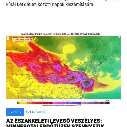
kínál két dátum közötti napok kiszámítására...
SZÍNES
SZERDA 09:01
AZ ÉSZAKKELETI LEVEGŐ VESZÉLYES:
MINNESOTAI ERDŐTÜZEK SZENNYEZIK