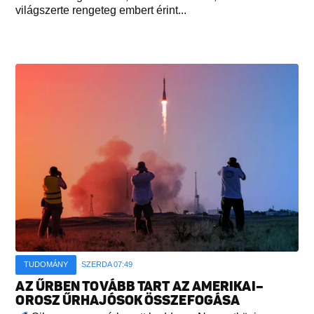
világszerte rengeteg embert érint...
TUDOMÁNY
SZERDA 07:49
AZ ŰRBEN TOVÁBB TART AZ AMERIKAI–
OROSZ ŰRHAJÓSOK ÖSSZEFOGÁSA