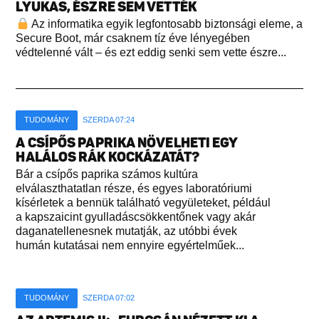
LYUKAS, ÉSZRE SEM VETTÉK
Az informatika egyik legfontosabb biztonsági eleme, a
Secure Boot, már csaknem tíz éve lényegében
védtelenné vált – és ezt eddig senki sem vette észre...
TUDOMÁNY
SZERDA 07:24
A CSÍPŐS PAPRIKA NÖVELHETI EGY
HALÁLOS RÁK KOCKÁZATÁT?
Bár a csípős paprika számos kultúra
elválaszthatatlan része, és egyes laboratóriumi
kísérletek a bennük található vegyületeket, például
a kapszaicint gyulladáscsökkentőnek vagy akár
daganatellenesnek mutatják, az utóbbi évek
humán kutatásai nem ennyire egyértelműek...
TUDOMÁNY
SZERDA 07:02