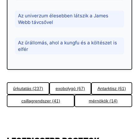
Az univerzum élesebben látszik a James
Webb távcsővel
Az űrállomás, ahol a kungfu és a költészet is
elfér
űrkutatás (237)
exobolygó (67)
Antarktisz (61)
csillagrendszer (41)
mérnökök (14)