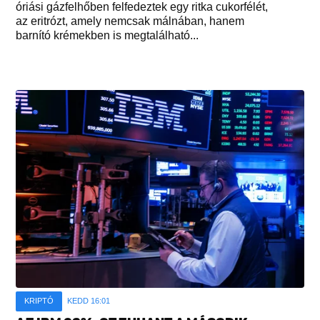
óriási gázfelhőben felfedeztek egy ritka cukorfélét,
az eritrózt, amely nemcsak málnában, hanem
barnító krémekben is megtalálható...
KRIPTÓ
KEDD 16:01