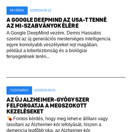
MI HÍREK
SZERDA 08:12
A GOOGLE DEEPMIND AZ USA-T TENNÉ
AZ MI-SZABVÁNYOK ÉLÉRE
A Google DeepMind vezére, Demis Hassabis
szerint az új generációs mesterséges intelligencia
egyre komolyabb veszélyeket rejt magában,
például a kiberbiztonság és a biológiai
fenyegetések terén...
TUDOMÁNY
SZERDA 08:01
AZ ÚJ ALZHEIMER-GYÓGYSZER
FELFORGATJA A MEGSZOKOTT
KEZELÉSEKET
Fontos kérdés, hogy meg lehet-e állítani vagy
lassítani az Alzheimer-kór lefolyását, hiszen a
demencia legfőbb oka, az Alzheimer-kór,