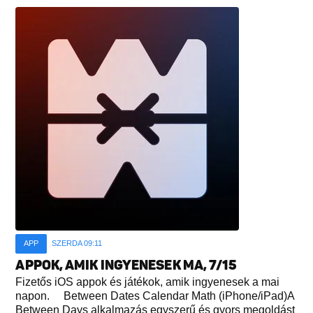
APP
SZERDA 09:11
APPOK, AMIK INGYENESEK MA, 7/15
Fizetős iOS appok és játékok, amik ingyenesek a mai
napon. Between Dates Calendar Math (iPhone/iPad)A
Between Days alkalmazás egyszerű és gyors megoldást