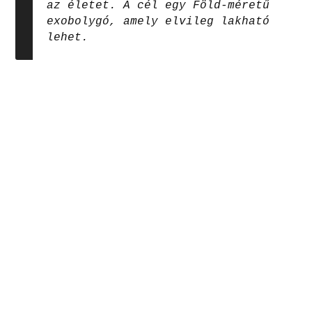
az életet. A cél egy Föld-méretű
exobolygó, amely elvileg lakható
lehet.