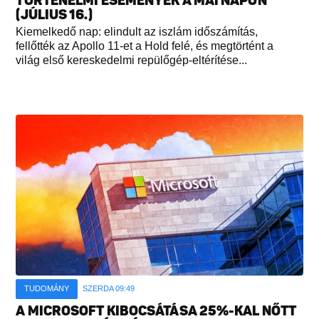
TÖRTÉNELMI ESEMÉNYEK A MAI NAPON
(JÚLIUS 16.)
Kiemelkedő nap: elindult az iszlám időszámítás,
fellőtték az Apollo 11-et a Hold felé, és megtörtént a
világ első kereskedelmi repülőgép-eltérítése...
TUDOMÁNY
SZERDA 09:49
A MICROSOFT KIBOCSÁTÁSA 25%-KAL NŐTT