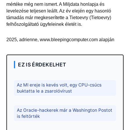
mértéke még nem ismert. A Miljdata honlapja és
levelezése teljesen leállt. Az év elején egy hasonló
támadás már megkeserítette a Tietoevry (Tietoevry)
felhőszolgáltató ügyfeleinek életét is.
2025, adrienne, www.bleepingcomputer.com alapján
EZ IS ÉRDEKELHET
Az MI ereje is kevés volt, egy CPU-csúcs
buktatta le a zsarolóvírust
Az Oracle-hackerek már a Washington Postot
is feltörték