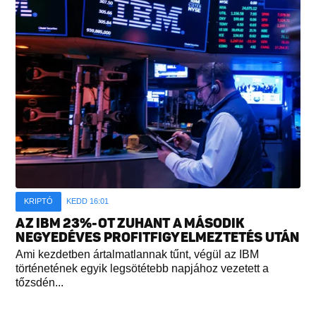
KRIPTÓ
KEDD 16:01
AZ IBM 23%-OT ZUHANT A MÁSODIK
NEGYEDÉVES PROFITFIGYELMEZTETÉS UTÁN
Ami kezdetben ártalmatlannak tűnt, végül az IBM
történetének egyik legsötétebb napjához vezetett a
tőzsdén...