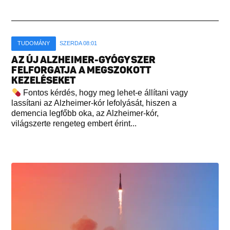
TUDOMÁNY
SZERDA 08:01
AZ ÚJ ALZHEIMER-GYÓGYSZER
FELFORGATJA A MEGSZOKOTT
KEZELÉSEKET
Fontos kérdés, hogy meg lehet-e állítani vagy
lassítani az Alzheimer-kór lefolyását, hiszen a
demencia legfőbb oka, az Alzheimer-kór,
világszerte rengeteg embert érint...