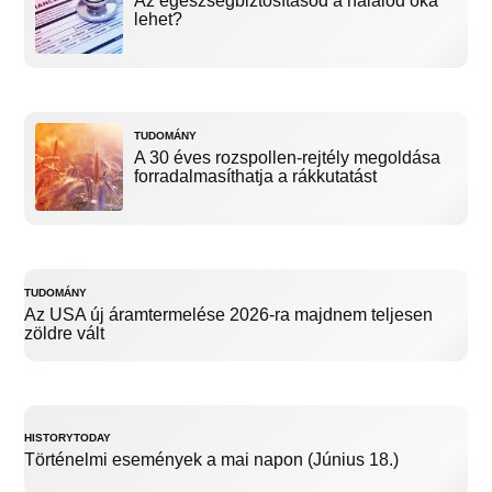
Az egészségbiztosításod a halálod oka
lehet?
TUDOMÁNY
A 30 éves rozspollen-rejtély megoldása
forradalmasíthatja a rákkutatást
TUDOMÁNY
Az USA új áramtermelése 2026-ra majdnem teljesen
zöldre vált
HISTORYTODAY
Történelmi események a mai napon (Június 18.)