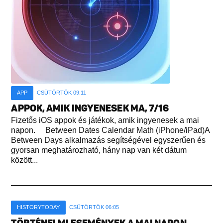
APP
CSÜTÖRTÖK 09:11
APPOK, AMIK INGYENESEK MA, 7/16
Fizetős iOS appok és játékok, amik ingyenesek a mai
napon. Between Dates Calendar Math (iPhone/iPad)A
Between Days alkalmazás segítségével egyszerűen és
gyorsan meghatározható, hány nap van két dátum
között...
HISTORYTODAY
CSÜTÖRTÖK 06:05