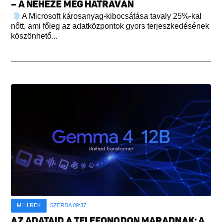
– A NEHEZE MÉG HÁTRAVAN
A Microsoft károsanyag-kibocsátása tavaly 25%-kal
nőtt, ami főleg az adatközpontok gyors terjeszkedésének
köszönhető...
MI HÍREK
SZERDA 09:37
AZ ADATAID A TELEFONODON MARADNAK: A