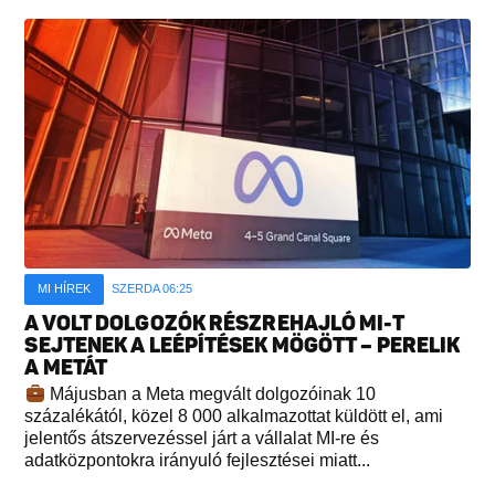
MI HÍREK
SZERDA 06:25
A VOLT DOLGOZÓK RÉSZREHAJLÓ MI-T
SEJTENEK A LEÉPÍTÉSEK MÖGÖTT – PERELIK
A METÁT
Májusban a Meta megvált dolgozóinak 10
százalékától, közel 8 000 alkalmazottat küldött el, ami
jelentős átszervezéssel járt a vállalat MI-re és
adatközpontokra irányuló fejlesztései miatt...