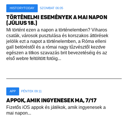
HISTORYTODAY
SZOMBAT 06:05
TÖRTÉNELMI ESEMÉNYEK A MAI NAPON
(JÚLIUS 18.)
Mi történt ezen a napon a történelemben? Viharos
csaták, városok pusztulása és korszakos áttörések
jelölik ezt a napot a történelemben, a Róma elleni
gall betöréstől és a római nagy tűzvésztől kezdve
egészen a titkos szavazás brit bevezetéséig és az
első webre feltöltött fotóig...
APP
PÉNTEK 09:11
APPOK, AMIK INGYENESEK MA, 7/17
Fizetős iOS appok és játékok, amik ingyenesek a
mai napon...