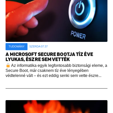
TUDOMÁNY
SZERDA 07:37
A MICROSOFT SECURE BOOTJA TÍZ ÉVE
LYUKAS, ÉSZRE SEM VETTÉK
Az informatika egyik legfontosabb biztonsági eleme, a
Secure Boot, már csaknem tíz éve lényegében
védtelenné vált – és ezt eddig senki sem vette észre...