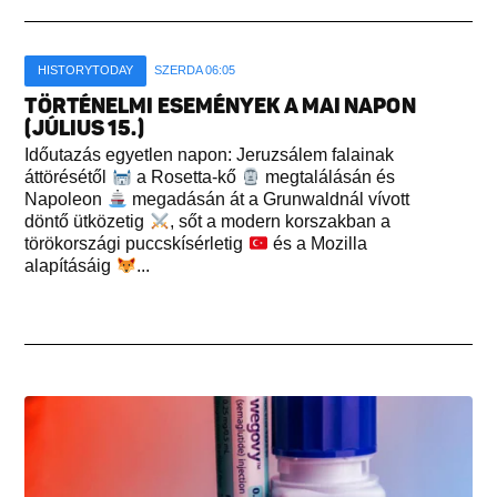
HISTORYTODAY
SZERDA 06:05
TÖRTÉNELMI ESEMÉNYEK A MAI NAPON
(JÚLIUS 15.)
Időutazás egyetlen napon: Jeruzsálem falainak
áttörésétől
a Rosetta-kő
megtalálásán és
Napoleon
megadásán át a Grunwaldnál vívott
döntő ütközetig
, sőt a modern korszakban a
törökországi puccskísérletig
és a Mozilla
alapításáig
...