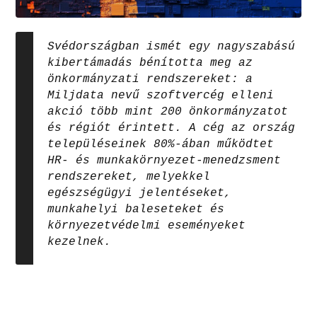
Svédországban ismét egy nagyszabású
kibertámadás bénította meg az
önkormányzati rendszereket: a
Miljdata nevű szoftvercég elleni
akció több mint 200 önkormányzatot
és régiót érintett. A cég az ország
településeinek 80%-ában működtet
HR- és munkakörnyezet-menedzsment
rendszereket, melyekkel
egészségügyi jelentéseket,
munkahelyi baleseteket és
környezetvédelmi eseményeket
kezelnek.