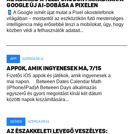
GOOGLE ÚJ AI-DOBÁSA A PIXELEN
A Google ismét újat mutat a Pixel okostelefonok
világában – mostantól az eszközökön futó mesterséges
intelligencia még erősebbé teszi a mobilokat, úgy, hogy
közben védi a felhasználók adatait...
APP
SZERDA 09:11
APPOK, AMIK INGYENESEK MA, 7/15
Fizetős iOS appok és játékok, amik ingyenesek a
mai napon. Between Dates Calendar Math
(iPhone/iPad)A Between Days alkalmazás
egyszerű és gyors megoldást kínál két dátum
közötti napok kiszámítására...
SZÍNES
SZERDA 09:01
AZ ÉSZAKKELETI LEVEGŐ VESZÉLYES: