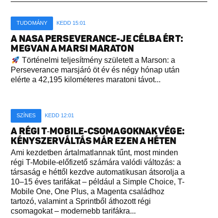
TUDOMÁNY
KEDD 15:01
A NASA PERSEVERANCE-JE CÉLBA ÉRT:
MEGVAN A MARSI MARATON
Történelmi teljesítmény született a Marson: a
Perseverance marsjáró öt év és négy hónap után
elérte a 42,195 kilométeres maratoni távot...
SZÍNES
KEDD 12:01
A RÉGI T‑MOBILE-CSOMAGOKNAK VÉGE:
KÉNYSZERVÁLTÁS MÁR EZEN A HÉTEN
Ami kezdetben ártalmatlannak tűnt, most minden
régi T-Mobile-előfizető számára valódi változás: a
társaság e héttől kezdve automatikusan átsorolja a
10–15 éves tarifákat – például a Simple Choice, T-
Mobile One, One Plus, a Magenta családhoz
tartozó, valamint a Sprintből áthozott régi
csomagokat – modernebb tarifákra...