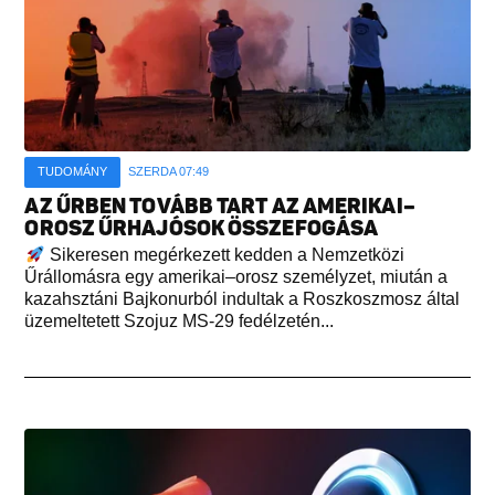
TUDOMÁNY
SZERDA 07:49
AZ ŰRBEN TOVÁBB TART AZ AMERIKAI–
OROSZ ŰRHAJÓSOK ÖSSZEFOGÁSA
Sikeresen megérkezett kedden a Nemzetközi
Űrállomásra egy amerikai–orosz személyzet, miután a
kazahsztáni Bajkonurból indultak a Roszkoszmosz által
üzemeltetett Szojuz MS-29 fedélzetén...