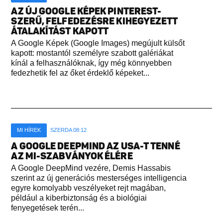
AZ ÚJ GOOGLE KÉPEK PINTEREST-
SZERŰ, FELFEDEZÉSRE KIHEGYEZETT
ÁTALAKÍTÁST KAPOTT
A Google Képek (Google Images) megújult külsőt
kapott: mostantól személyre szabott galériákat
kínál a felhasználóknak, így még könnyebben
fedezhetik fel az őket érdeklő képeket...
MI HÍREK
SZERDA 08:12
A GOOGLE DEEPMIND AZ USA-T TENNÉ
AZ MI-SZABVÁNYOK ÉLÉRE
A Google DeepMind vezére, Demis Hassabis
szerint az új generációs mesterséges intelligencia
egyre komolyabb veszélyeket rejt magában,
például a kiberbiztonság és a biológiai
fenyegetések terén...