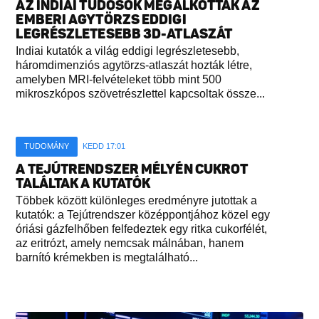
AZ INDIAI TUDÓSOK MEGALKOTTÁK AZ
EMBERI AGYTÖRZS EDDIGI
LEGRÉSZLETESEBB 3D-ATLASZÁT
Indiai kutatók a világ eddigi legrészletesebb,
háromdimenziós agytörzs-atlaszát hozták létre,
amelyben MRI-felvételeket több mint 500
mikroszkópos szövetrészlettel kapcsoltak össze...
TUDOMÁNY
KEDD 17:01
A TEJÚTRENDSZER MÉLYÉN CUKROT
TALÁLTAK A KUTATÓK
Többek között különleges eredményre jutottak a
kutatók: a Tejútrendszer középpontjához közel egy
óriási gázfelhőben felfedeztek egy ritka cukorfélét,
az eritrózt, amely nemcsak málnában, hanem
barnító krémekben is megtalálható...