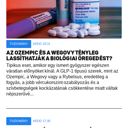
TUDOMÁNY
KEDD 18:31
AZ OZEMPIC ÉS A WEGOVY TÉNYLEG
LASSÍTHATJÁK A BIOLÓGIAI ÖREGEDÉST?
Tipikus eset, amikor egy ismert gyógyszer egészen
váratlan előnyöket kínál. A GLP-1 típusú szerek, mint az
Ozempic, a Wegovy vagy a Rybelsus, eredetileg a
fogyás, a jobb vércukorszint-szabályozás és a
szívbetegségek kockázatának csökkentése miatt váltak
népszerűvé...
TUDOMÁNY
KEDD 17:30