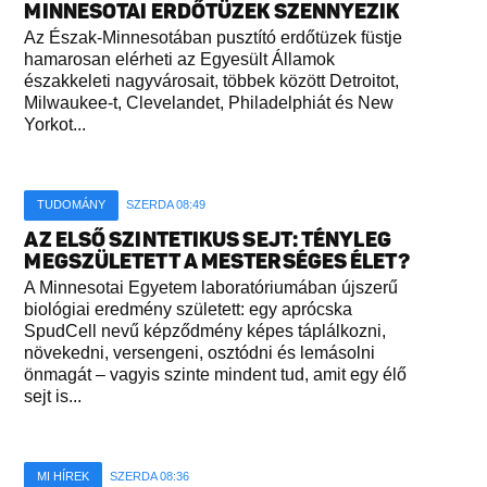
MINNESOTAI ERDŐTÜZEK SZENNYEZIK
Az Észak-Minnesotában pusztító erdőtüzek füstje
hamarosan elérheti az Egyesült Államok
északkeleti nagyvárosait, többek között Detroitot,
Milwaukee-t, Clevelandet, Philadelphiát és New
Yorkot...
TUDOMÁNY
SZERDA 08:49
AZ ELSŐ SZINTETIKUS SEJT: TÉNYLEG
MEGSZÜLETETT A MESTERSÉGES ÉLET?
A Minnesotai Egyetem laboratóriumában újszerű
biológiai eredmény született: egy aprócska
SpudCell nevű képződmény képes táplálkozni,
növekedni, versengeni, osztódni és lemásolni
önmagát – vagyis szinte mindent tud, amit egy élő
sejt is...
MI HÍREK
SZERDA 08:36