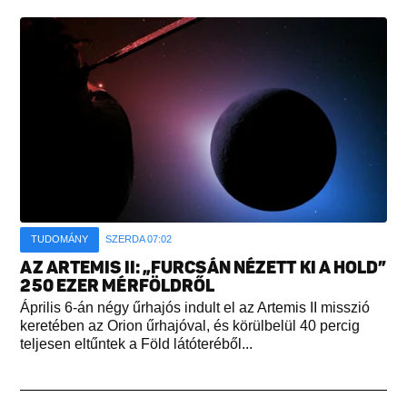
TUDOMÁNY
SZERDA 07:02
AZ ARTEMIS II: „FURCSÁN NÉZETT KI A HOLD”
250 EZER MÉRFÖLDRŐL
Április 6-án négy űrhajós indult el az Artemis II misszió
keretében az Orion űrhajóval, és körülbelül 40 percig
teljesen eltűntek a Föld látóteréből...