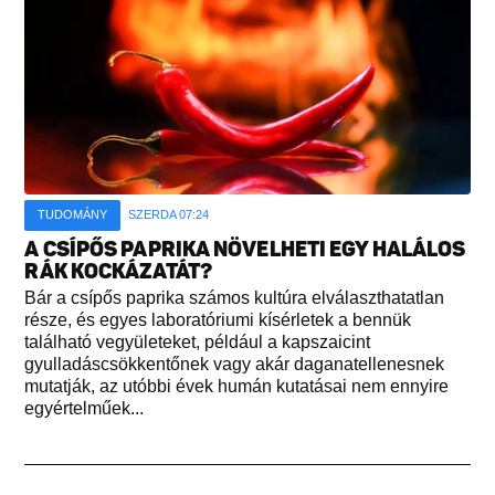
TUDOMÁNY
SZERDA 07:24
A CSÍPŐS PAPRIKA NÖVELHETI EGY HALÁLOS
RÁK KOCKÁZATÁT?
Bár a csípős paprika számos kultúra elválaszthatatlan
része, és egyes laboratóriumi kísérletek a bennük
található vegyületeket, például a kapszaicint
gyulladáscsökkentőnek vagy akár daganatellenesnek
mutatják, az utóbbi évek humán kutatásai nem ennyire
egyértelműek...