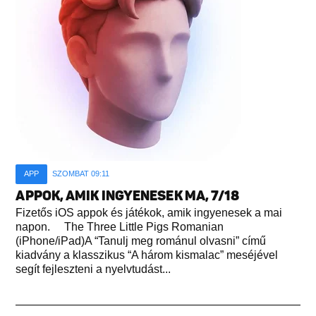
APP
SZOMBAT 09:11
APPOK, AMIK INGYENESEK MA, 7/18
Fizetős iOS appok és játékok, amik ingyenesek a mai
napon. The Three Little Pigs Romanian
(iPhone/iPad)A “Tanulj meg románul olvasni” című
kiadvány a klasszikus “A három kismalac” meséjével
segít fejleszteni a nyelvtudást...