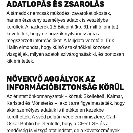
ADATLOPÁS ÉS ZSAROLÁS
A támadók nemcsak működési zavarokat okoztak,
hanem érzékeny személyes adatok is veszélybe
kerültek. A hackerek 1,5 Bitcoint (kb. 61 millió forintot)
követeltek, hogy ne hozzák nyilvánosságra a
megszerzett információkat. A Miljdata vezetője, Erik
Halln elmondta, hogy külső szakértőkkel közösen
vizsgálják, milyen adatok szivároghattak ki, és pontosan
kik érintettek.
NÖVEKVŐ AGGÁLYOK AZ
INFORMÁCIÓBIZTONSÁG KÖRÜL
Az érintett önkormányzatok – köztük Skellefteå, Kalmar,
Karlstad és Mönsterås – lakóit arra figyelmeztették, hogy
akár személyes adataik is illetéktelen kezekbe
kerülhettek. A svéd polgári védelem minisztere, Carl-
Oskar Bohlin bejelentette, hogy a CERT-SE és a
rendőrség is vizsgálatot indított, de a következmények