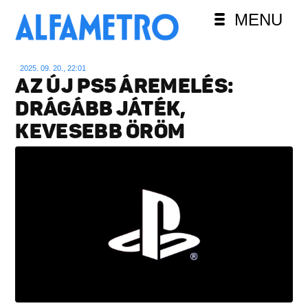
MENU
2025. 09. 20., 22:01
AZ ÚJ PS5 ÁREMELÉS:
DRÁGÁBB JÁTÉK,
KEVESEBB ÖRÖM