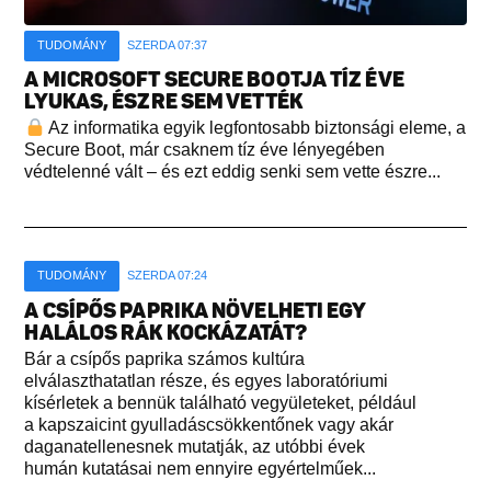
TUDOMÁNY
SZERDA 07:37
A MICROSOFT SECURE BOOTJA TÍZ ÉVE
LYUKAS, ÉSZRE SEM VETTÉK
Az informatika egyik legfontosabb biztonsági eleme, a
Secure Boot, már csaknem tíz éve lényegében
védtelenné vált – és ezt eddig senki sem vette észre...
TUDOMÁNY
SZERDA 07:24
A CSÍPŐS PAPRIKA NÖVELHETI EGY
HALÁLOS RÁK KOCKÁZATÁT?
Bár a csípős paprika számos kultúra
elválaszthatatlan része, és egyes laboratóriumi
kísérletek a bennük található vegyületeket, például
a kapszaicint gyulladáscsökkentőnek vagy akár
daganatellenesnek mutatják, az utóbbi évek
humán kutatásai nem ennyire egyértelműek...