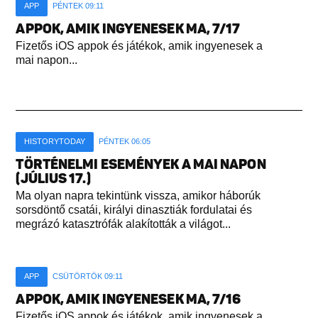
APP
PÉNTEK 09:11
APPOK, AMIK INGYENESEK MA, 7/17
Fizetős iOS appok és játékok, amik ingyenesek a
mai napon...
HISTORYTODAY
PÉNTEK 06:05
TÖRTÉNELMI ESEMÉNYEK A MAI NAPON
(JÚLIUS 17.)
Ma olyan napra tekintünk vissza, amikor háborúk
sorsdöntő csatái, királyi dinasztiák fordulatai és
megrázó katasztrófák alakították a világot...
APP
CSÜTÖRTÖK 09:11
APPOK, AMIK INGYENESEK MA, 7/16
Fizetős iOS appok és játékok, amik ingyenesek a