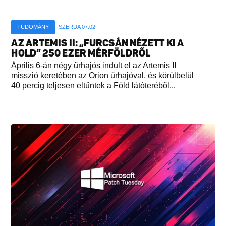
TUDOMÁNY
SZERDA 07:02
AZ ARTEMIS II: „FURCSÁN NÉZETT KI A
HOLD” 250 EZER MÉRFÖLDRŐL
Április 6-án négy űrhajós indult el az Artemis II
misszió keretében az Orion űrhajóval, és körülbelül
40 percig teljesen eltűntek a Föld látóteréből...