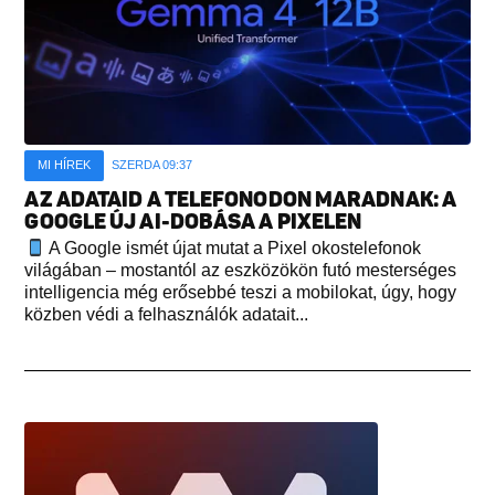
MI HÍREK
SZERDA 09:37
AZ ADATAID A TELEFONODON MARADNAK: A
GOOGLE ÚJ AI-DOBÁSA A PIXELEN
A Google ismét újat mutat a Pixel okostelefonok
világában – mostantól az eszközökön futó mesterséges
intelligencia még erősebbé teszi a mobilokat, úgy, hogy
közben védi a felhasználók adatait...