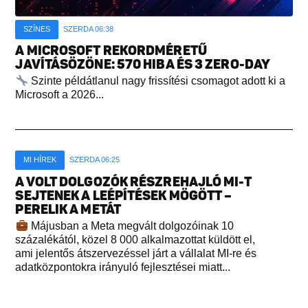
SZÍNES
SZERDA 06:38
A MICROSOFT REKORDMÉRETŰ
JAVÍTÁSÖZÖNE: 570 HIBA ÉS 3 ZERO-DAY
Szinte példátlanul nagy frissítési csomagot adott ki a
Microsoft a 2026...
MI HÍREK
SZERDA 06:25
A VOLT DOLGOZÓK RÉSZREHAJLÓ MI-T
SEJTENEK A LEÉPÍTÉSEK MÖGÖTT –
PERELIK A METÁT
Májusban a Meta megvált dolgozóinak 10
százalékától, közel 8 000 alkalmazottat küldött el,
ami jelentős átszervezéssel járt a vállalat MI-re és
adatközpontokra irányuló fejlesztései miatt...