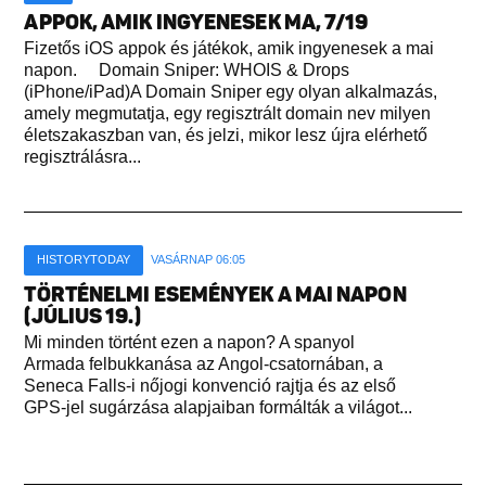
APPOK, AMIK INGYENESEK MA, 7/19
Fizetős iOS appok és játékok, amik ingyenesek a mai
napon. Domain Sniper: WHOIS & Drops
(iPhone/iPad)A Domain Sniper egy olyan alkalmazás,
amely megmutatja, egy regisztrált domain nev milyen
életszakaszban van, és jelzi, mikor lesz újra elérhető
regisztrálásra...
HISTORYTODAY
VASÁRNAP 06:05
TÖRTÉNELMI ESEMÉNYEK A MAI NAPON
(JÚLIUS 19.)
Mi minden történt ezen a napon? A spanyol
Armada felbukkanása az Angol-csatornában, a
Seneca Falls-i nőjogi konvenció rajtja és az első
GPS-jel sugárzása alapjaiban formálták a világot...