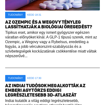
TUDOMÁNY
KEDD 18:31
AZ OZEMPIC ÉS A WEGOVY TÉNYLEG
LASSÍTHATJÁK A BIOLÓGIAI ÖREGEDÉST?
Tipikus eset, amikor egy ismert gyógyszer egészen
váratlan előnyöket kínál. A GLP-1 típusú szerek, mint az
Ozempic, a Wegovy vagy a Rybelsus, eredetileg a
fogyás, a jobb vércukorszint-szabályozás és a
szívbetegségek kockázatának csökkentése miatt váltak
népszerűvé...
TUDOMÁNY
KEDD 17:30
AZ INDIAI TUDÓSOK MEGALKOTTÁK AZ
EMBERI AGYTÖRZS EDDIGI
LEGRÉSZLETESEBB 3D-ATLASZÁT
Indiai kutatók a világ eddigi legrészletesebb,