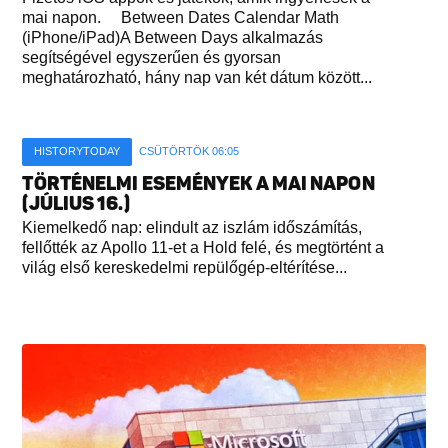
mai napon. Between Dates Calendar Math
(iPhone/iPad)A Between Days alkalmazás
segítségével egyszerűen és gyorsan
meghatározható, hány nap van két dátum között...
HISTORYTODAY
CSÜTÖRTÖK 06:05
TÖRTÉNELMI ESEMÉNYEK A MAI NAPON
(JÚLIUS 16.)
Kiemelkedő nap: elindult az iszlám időszámítás,
fellőtték az Apollo 11-et a Hold felé, és megtörtént a
világ első kereskedelmi repülőgép-eltérítése...