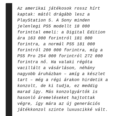
Az amerikai játékosok rossz hírt
kaptak: mától drágább lesz a
PlayStation 5. A Sony minden
jelenlegi PS5 modellt 18 000
forinttal emeli: a Digital Edition
ára 163 000 forintról 181 000
forintra, a normál PS5 181 000
forintról 200 000 forintra, míg a
PS5 Pro 254 000 forintról 272 000
forintra nő. Ha valaki régóta
vacillált a vásárláson, néhány
nagyobb áruházban – amíg a készlet
tart – még a régi árakon hirdetik a
konzolt, de ki tudja, ez meddig
marad így. Más konzolgyártók is
hasonló áremeléseket hajtottak
végre, így mára az új generációs
játékkonzol szinte luxuscikké vált.