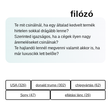
filózó
Te mit csinálnál, ha egy általad kedvelt termék
hirtelen sokkal drágább lenne?
Szerinted igazságos, ha a cégek ilyen nagy
áremeléseket csinálnak?
Te hajlandó lennél megvenni valamit akkor is, ha
már luxuscikk lett belőle?
USA (326)
donald trump (302)
chipgyártás (62)
Sony (47)
ellátási lánc (26)