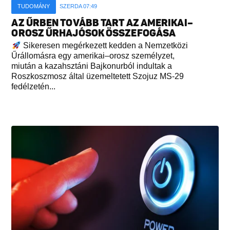
TUDOMÁNY
SZERDA 07:49
AZ ŰRBEN TOVÁBB TART AZ AMERIKAI–
OROSZ ŰRHAJÓSOK ÖSSZEFOGÁSA
Sikeresen megérkezett kedden a Nemzetközi
Űrállomásra egy amerikai–orosz személyzet,
miután a kazahsztáni Bajkonurból indultak a
Roszkoszmosz által üzemeltetett Szojuz MS-29
fedélzetén...