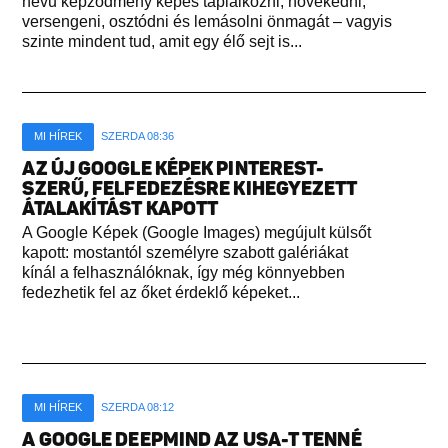
nevű képződmény képes táplálkozni, növekedni,
versengeni, osztódni és lemásolni önmagát – vagyis
szinte mindent tud, amit egy élő sejt is...
MI HÍREK
SZERDA 08:36
AZ ÚJ GOOGLE KÉPEK PINTEREST-
SZERŰ, FELFEDEZÉSRE KIHEGYEZETT
ÁTALAKÍTÁST KAPOTT
A Google Képek (Google Images) megújult külsőt
kapott: mostantól személyre szabott galériákat
kínál a felhasználóknak, így még könnyebben
fedezhetik fel az őket érdeklő képeket...
MI HÍREK
SZERDA 08:12
A GOOGLE DEEPMIND AZ USA-T TENNÉ