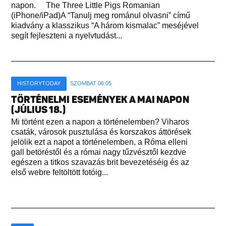
napon. The Three Little Pigs Romanian
(iPhone/iPad)A “Tanulj meg románul olvasni” című
kiadvány a klasszikus “A három kismalac” meséjével
segít fejleszteni a nyelvtudást...
HISTORYTODAY
SZOMBAT 06:05
TÖRTÉNELMI ESEMÉNYEK A MAI NAPON
(JÚLIUS 18.)
Mi történt ezen a napon a történelemben? Viharos
csaták, városok pusztulása és korszakos áttörések
jelölik ezt a napot a történelemben, a Róma elleni
gall betöréstől és a római nagy tűzvésztől kezdve
egészen a titkos szavazás brit bevezetéséig és az
első webre feltöltött fotóig...