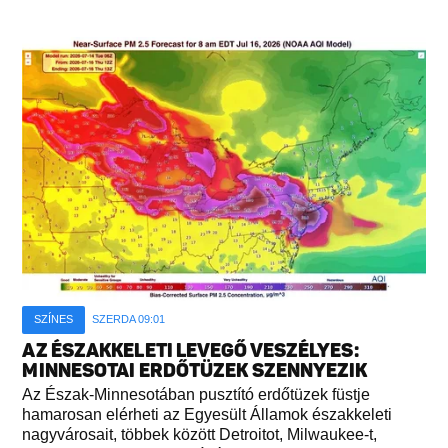
SZÍNES
SZERDA 09:01
AZ ÉSZAKKELETI LEVEGŐ VESZÉLYES:
MINNESOTAI ERDŐTÜZEK SZENNYEZIK
Az Észak-Minnesotában pusztító erdőtüzek füstje
hamarosan elérheti az Egyesült Államok északkeleti
nagyvárosait, többek között Detroitot, Milwaukee-t,