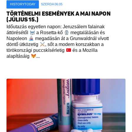
HISTORYTODAY
SZERDA 06:05
TÖRTÉNELMI ESEMÉNYEK A MAI NAPON
(JÚLIUS 15.)
Időutazás egyetlen napon: Jeruzsálem falainak
áttörésétől
a Rosetta-kő
megtalálásán és
Napoleon
megadásán át a Grunwaldnál vívott
döntő ütközetig
, sőt a modern korszakban a
törökországi puccskísérletig
és a Mozilla
alapításáig
...