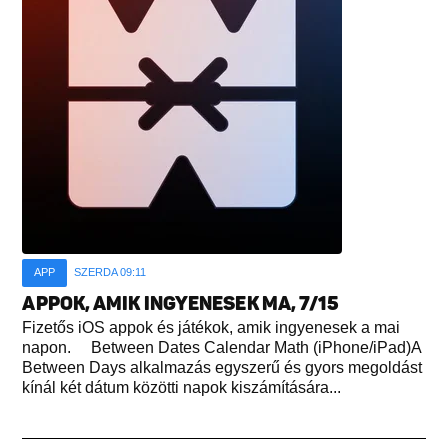
APP
SZERDA 09:11
APPOK, AMIK INGYENESEK MA, 7/15
Fizetős iOS appok és játékok, amik ingyenesek a mai
napon. Between Dates Calendar Math (iPhone/iPad)A
Between Days alkalmazás egyszerű és gyors megoldást
kínál két dátum közötti napok kiszámítására...