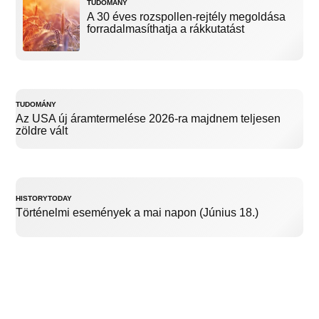
TUDOMÁNY
A 30 éves rozspollen-rejtély megoldása
forradalmasíthatja a rákkutatást
TUDOMÁNY
Az USA új áramtermelése 2026-ra majdnem teljesen
zöldre vált
HISTORYTODAY
Történelmi események a mai napon (Június 18.)