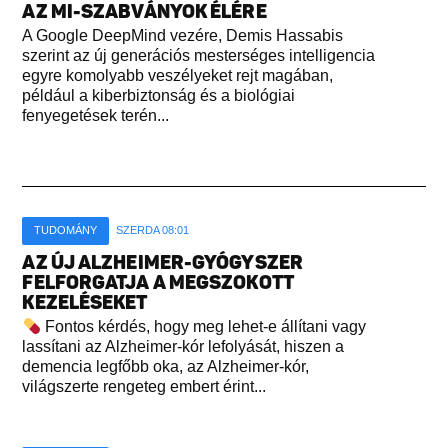
AZ MI-SZABVÁNYOK ÉLÉRE
A Google DeepMind vezére, Demis Hassabis
szerint az új generációs mesterséges intelligencia
egyre komolyabb veszélyeket rejt magában,
például a kiberbiztonság és a biológiai
fenyegetések terén...
TUDOMÁNY
SZERDA 08:01
AZ ÚJ ALZHEIMER-GYÓGYSZER
FELFORGATJA A MEGSZOKOTT
KEZELÉSEKET
Fontos kérdés, hogy meg lehet-e állítani vagy
lassítani az Alzheimer-kór lefolyását, hiszen a
demencia legfőbb oka, az Alzheimer-kór,
világszerte rengeteg embert érint...