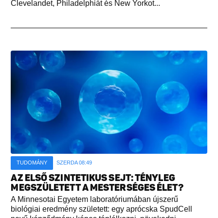
Clevelandet, Philadelphiát és New Yorkot...
TUDOMÁNY
SZERDA 08:49
AZ ELSŐ SZINTETIKUS SEJT: TÉNYLEG
MEGSZÜLETETT A MESTERSÉGES ÉLET?
A Minnesotai Egyetem laboratóriumában újszerű
biológiai eredmény született: egy aprócska SpudCell