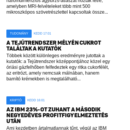
háromdimenziós agytörzs-atlaszát hozták létre,
amelyben MRI-felvételeket több mint 500
mikroszkópos szövetrészlettel kapcsoltak össze...
TUDOMÁNY
KEDD 17:01
A TEJÚTRENDSZER MÉLYÉN CUKROT
TALÁLTAK A KUTATÓK
Többek között különleges eredményre jutottak a
kutatók: a Tejútrendszer középpontjához közel egy
óriási gázfelhőben felfedeztek egy ritka cukorfélét,
az eritrózt, amely nemcsak málnában, hanem
barnító krémekben is megtalálható...
KRIPTÓ
KEDD 16:01
AZ IBM 23%-OT ZUHANT A MÁSODIK
NEGYEDÉVES PROFITFIGYELMEZTETÉS
UTÁN
Ami kezdetben ártalmatlannak tűnt, végül az IBM