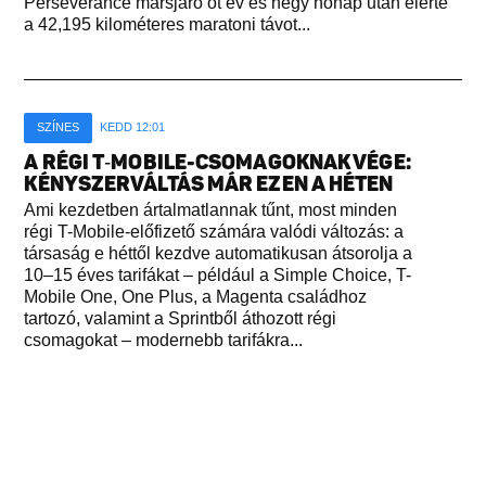
Perseverance marsjáró öt év és négy hónap után elérte
a 42,195 kilométeres maratoni távot...
SZÍNES
KEDD 12:01
A RÉGI T‑MOBILE-CSOMAGOKNAK VÉGE:
KÉNYSZERVÁLTÁS MÁR EZEN A HÉTEN
Ami kezdetben ártalmatlannak tűnt, most minden
régi T-Mobile-előfizető számára valódi változás: a
társaság e héttől kezdve automatikusan átsorolja a
10–15 éves tarifákat – például a Simple Choice, T-
Mobile One, One Plus, a Magenta családhoz
tartozó, valamint a Sprintből áthozott régi
csomagokat – modernebb tarifákra...