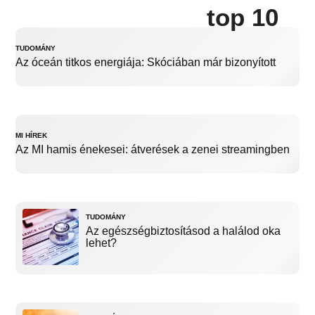
top 10
TUDOMÁNY
Az óceán titkos energiája: Skóciában már bizonyított
MI HÍREK
Az MI hamis énekesei: átverések a zenei streamingben
TUDOMÁNY
Az egészségbiztosításod a halálod oka
lehet?