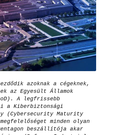
kezdődik azoknak a cégeknek,
nek az Egyesült Államok
DoD). A legfrissebb
zi a Kiberbiztonsági
ny (Cybersecurity Maturity
 megfelelőséget minden olyan
Pentagon beszállítója akar