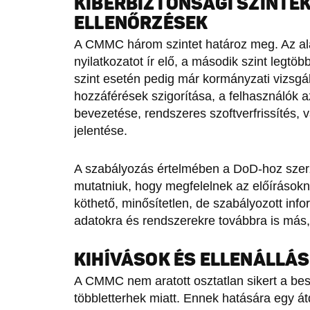
KIBERBIZTONSÁGI SZINTEK
ELLENŐRZÉSEK
A CMMC három szintet határoz meg. Az alap
nyilatkozatot ír elő, a második szint legtö
szint esetén pedig már kormányzati vizsgá
hozzáférések szigorítása, a felhasználók a
bevezetése, rendszeres szoftverfrissítés, 
jelentése.
A szabályozás értelmében a DoD-hoz szer
mutatniuk, hogy megfelelnek az előíráso
köthető, minősítetlen, de szabályozott infor
adatokra és rendszerekre továbbra is más,
KIHÍVÁSOK ÉS ELLENÁLLÁS
A CMMC nem aratott osztatlan sikert a besz
többletterhek miatt. Ennek hatására egy átd