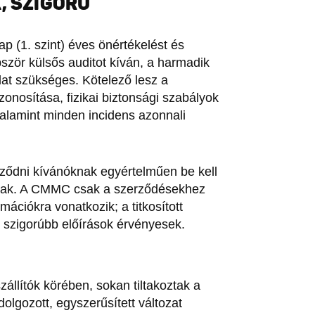
, SZIGORÚ
 (1. szint) éves önértékelést és
bbször külsős auditot kíván, a harmadik
lat szükséges. Kötelező lesz a
zonosítása, fizikai biztonsági szabályok
valamint minden incidens azonnali
ződni kívánóknak egyértelműen be kell
knak. A CMMC csak a szerződésekhez
mációkra vonatkozik; a titkosított
 szigorúbb előírások érvényesek.
állítók körében, sokan tiltakoztak a
olgozott, egyszerűsített változat