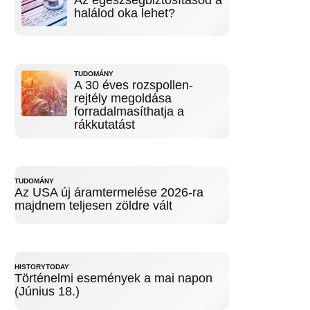
Az egészségbiztosításod a
halálod oka lehet?
TUDOMÁNY
A 30 éves rozspollen-
rejtély megoldása
forradalmasíthatja a
rákkutatást
TUDOMÁNY
Az USA új áramtermelése 2026-ra
majdnem teljesen zöldre vált
HISTORYTODAY
Történelmi események a mai napon
(Június 18.)