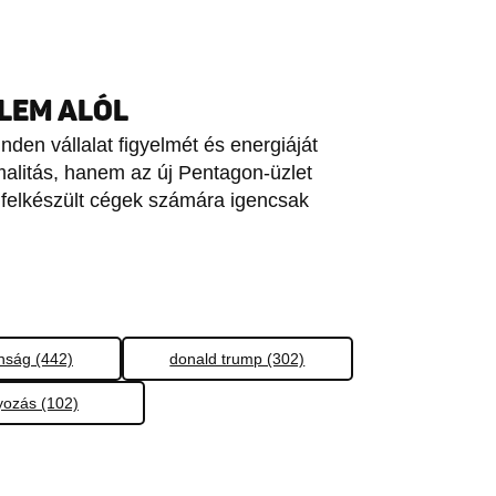
ELEM ALÓL
den vállalat figyelmét és energiáját
alitás, hanem az új Pentagon-üzlet
 felkészült cégek számára igencsak
onság (442)
donald trump (302)
yozás (102)