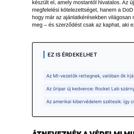
készült el, amely mostantól hivatalos. Az 
megfelelési kötelezettséget, hanem a DoD be
hogy már az ajánlatkérésekben világosan m
meg – és szerződést csak az kaphat, aki ez
EZ IS ÉRDEKELHET
Az MI-vezetők rettegnek, valóban ők írjá
Az űripar új kedvence: Rocket Lab szárn
Az amerikai kibervédelem szétesik: így 