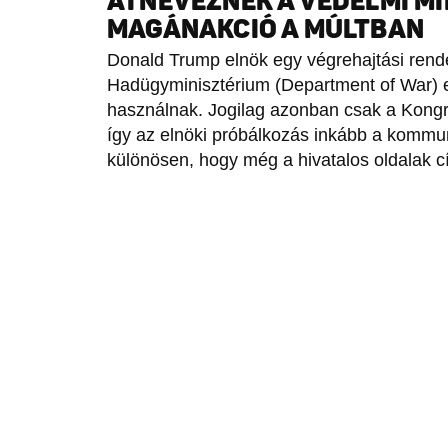
ÁTNEVEZNÉK A VÉDELMI M
MAGÁNAKCIÓ A MÚLTBAN
Donald Trump elnök egy végrehajtási rendel
Hadügyminisztérium (Department of War) 
használnak. Jogilag azonban csak a Kongr
így az elnöki próbálkozás inkább a kommun
különösen, hogy még a hivatalos oldalak 