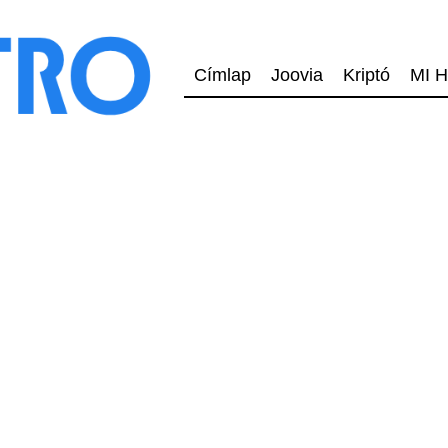
Címlap
Joovia
Kriptó
MI H