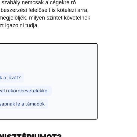
új szabály nemcsak a cégekre ró
szerzési felelőseit is kötelezi arra,
egjelöljék, milyen szintet követelnek
t igazolni tudja.
k a jövőt?
yal rekordbevételekkel
csapnak le a támadók