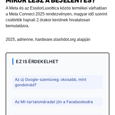
MIKOR LESZ A BEJELENTÉS?
A Meta és az EssilorLuxottica közös termékei várhatóan
a Meta Connect 2025 rendezvényen, magyar idő szerint
csütörtök hajnali 2 órakor kerülnek hivatalosan
bemutatásra.
2025, adrienne, hardware.slashdot.org alapján
EZ IS ÉRDEKELHET
Az új Google-szemüveg: okosabb, mint
gondolnád?
Az MI-tartalomáradat jön a Facebookodra