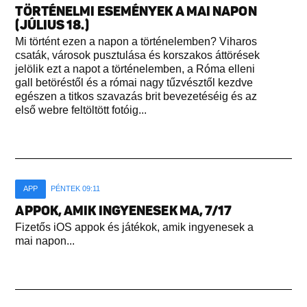
TÖRTÉNELMI ESEMÉNYEK A MAI NAPON
(JÚLIUS 18.)
Mi történt ezen a napon a történelemben? Viharos
csaták, városok pusztulása és korszakos áttörések
jelölik ezt a napot a történelemben, a Róma elleni
gall betöréstől és a római nagy tűzvésztől kezdve
egészen a titkos szavazás brit bevezetéséig és az
első webre feltöltött fotóig...
APP
PÉNTEK 09:11
APPOK, AMIK INGYENESEK MA, 7/17
Fizetős iOS appok és játékok, amik ingyenesek a
mai napon...