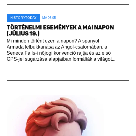
HISTORYTODAY
MA 06:05
TÖRTÉNELMI ESEMÉNYEK A MAI NAPON
(JÚLIUS 19.)
Mi minden történt ezen a napon? A spanyol
Armada felbukkanása az Angol-csatornában, a
Seneca Falls-i nőjogi konvenció rajtja és az első
GPS-jel sugárzása alapjaiban formálták a világot...