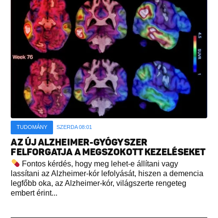
TUDOMÁNY
SZERDA 08:01
AZ ÚJ ALZHEIMER-GYÓGYSZER
FELFORGATJA A MEGSZOKOTT KEZELÉSEKET
Fontos kérdés, hogy meg lehet-e állítani vagy
lassítani az Alzheimer-kór lefolyását, hiszen a demencia
legfőbb oka, az Alzheimer-kór, világszerte rengeteg
embert érint...