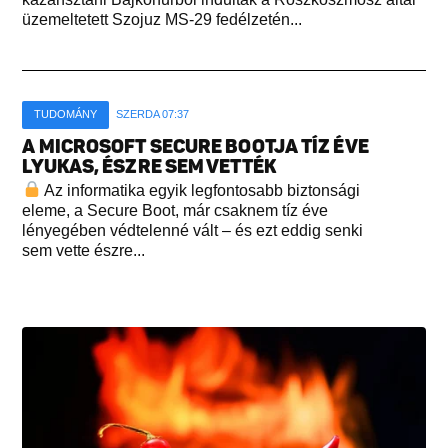
üzemeltetett Szojuz MS-29 fedélzetén...
TUDOMÁNY
SZERDA 07:37
A MICROSOFT SECURE BOOTJA TÍZ ÉVE
LYUKAS, ÉSZRE SEM VETTÉK
Az informatika egyik legfontosabb biztonsági
eleme, a Secure Boot, már csaknem tíz éve
lényegében védtelenné vált – és ezt eddig senki
sem vette észre...