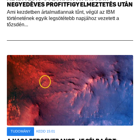
NEGYEDÉVES PROFITFIGYELMEZTETÉS UTÁN
Ami kezdetben ártalmatlannak tűnt, végül az IBM
történetének egyik legsötétebb napjához vezetett a
tőzsdén...
TUDOMÁNY
KEDD 15:01