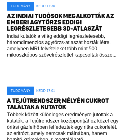
TUDOMÁNY
KEDD 17:30
AZ INDIAI TUDÓSOK MEGALKOTTÁK AZ
EMBERI AGYTÖRZS EDDIGI
LEGRÉSZLETESEBB 3D-ATLASZÁT
Indiai kutatók a világ eddigi legrészletesebb,
háromdimenziós agytörzs-atlaszát hozták létre,
amelyben MRI-felvételeket több mint 500
mikroszkópos szövetrészlettel kapcsoltak össze...
TUDOMÁNY
KEDD 17:01
A TEJÚTRENDSZER MÉLYÉN CUKROT
TALÁLTAK A KUTATÓK
Többek között különleges eredményre jutottak a
kutatók: a Tejútrendszer középpontjához közel egy
óriási gázfelhőben felfedeztek egy ritka cukorfélét,
az eritrózt, amely nemcsak málnában, hanem
barnító krémekben is megtalálható...