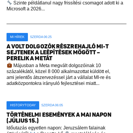
Szinte példátlanul nagy frissítési csomagot adott ki a
Microsoft a 2026...
MI HÍREK
SZERDA 06:25
A VOLT DOLGOZÓK RÉSZREHAJLÓ MI-T
SEJTENEK A LEÉPÍTÉSEK MÖGÖTT –
PERELIK A METÁT
Májusban a Meta megvált dolgozóinak 10
százalékától, közel 8 000 alkalmazottat küldött el,
ami jelentős átszervezéssel járt a vállalat MI-re és
adatközpontokra irányuló fejlesztései miatt...
HISTORYTODAY
SZERDA 06:05
TÖRTÉNELMI ESEMÉNYEK A MAI NAPON
(JÚLIUS 15.)
Időutazás egyetlen napon: Jeruzsálem falainak