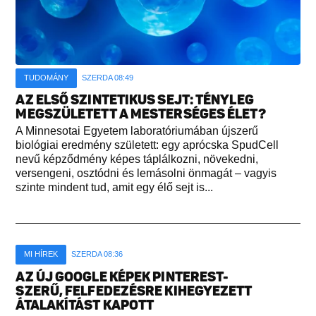
TUDOMÁNY
SZERDA 08:49
AZ ELSŐ SZINTETIKUS SEJT: TÉNYLEG
MEGSZÜLETETT A MESTERSÉGES ÉLET?
A Minnesotai Egyetem laboratóriumában újszerű
biológiai eredmény született: egy aprócska SpudCell
nevű képződmény képes táplálkozni, növekedni,
versengeni, osztódni és lemásolni önmagát – vagyis
szinte mindent tud, amit egy élő sejt is...
MI HÍREK
SZERDA 08:36
AZ ÚJ GOOGLE KÉPEK PINTEREST-
SZERŰ, FELFEDEZÉSRE KIHEGYEZETT
ÁTALAKÍTÁST KAPOTT