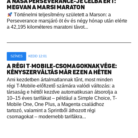
A NASA PERSEVERANCE-JE CÉLBA ÉRT:
MEGVAN A MARSI MARATON
Történelmi teljesítmény született a Marson: a
Perseverance marsjáró öt év és négy hónap után elérte
a 42,195 kilométeres maratoni távot...
SZÍNES
KEDD 12:01
A RÉGI T‑MOBILE-CSOMAGOKNAK VÉGE:
KÉNYSZERVÁLTÁS MÁR EZEN A HÉTEN
Ami kezdetben ártalmatlannak tűnt, most minden
régi T-Mobile-előfizető számára valódi változás: a
társaság e héttől kezdve automatikusan átsorolja a
10–15 éves tarifákat – például a Simple Choice, T-
Mobile One, One Plus, a Magenta családhoz
tartozó, valamint a Sprintből áthozott régi
csomagokat – modernebb tarifákra...