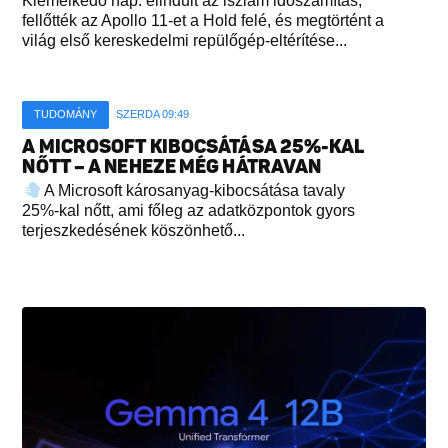
Kiemelkedő nap: elindult az iszlám időszámítás,
fellőtték az Apollo 11-et a Hold felé, és megtörtént a
világ első kereskedelmi repülőgép-eltérítése...
TUDOMÁNY
SZERDA 09:49
A MICROSOFT KIBOCSÁTÁSA 25%-KAL
NŐTT – A NEHEZE MÉG HÁTRAVAN
A Microsoft károsanyag-kibocsátása tavaly
25%-kal nőtt, ami főleg az adatközpontok gyors
terjeszkedésének köszönhető...