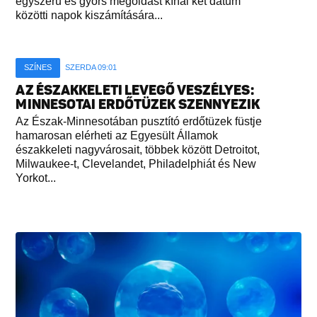
egyszerű és gyors megoldást kínál két dátum
közötti napok kiszámítására...
SZÍNES
SZERDA 09:01
AZ ÉSZAKKELETI LEVEGŐ VESZÉLYES:
MINNESOTAI ERDŐTÜZEK SZENNYEZIK
Az Észak-Minnesotában pusztító erdőtüzek füstje
hamarosan elérheti az Egyesült Államok
északkeleti nagyvárosait, többek között Detroitot,
Milwaukee-t, Clevelandet, Philadelphiát és New
Yorkot...