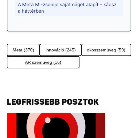
A Meta MI-zsenije saját céget alapít – káosz
a háttérben
Meta (370)
innováció (245)
okosszemüveg (59)
AR szemüveg (16)
LEGFRISSEBB POSZTOK