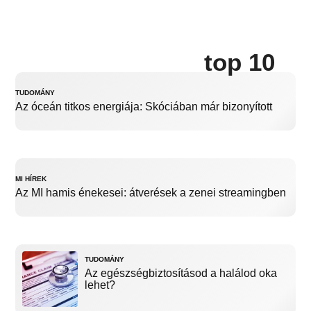
top 10
TUDOMÁNY
Az óceán titkos energiája: Skóciában már bizonyított
MI HÍREK
Az MI hamis énekesei: átverések a zenei streamingben
TUDOMÁNY
Az egészségbiztosításod a halálod oka
lehet?