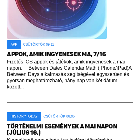
APP
CSÜTÖRTÖK 09:11
APPOK, AMIK INGYENESEK MA, 7/16
Fizetős iOS appok és játékok, amik ingyenesek a mai
napon. Between Dates Calendar Math (iPhone/iPad)A
Between Days alkalmazás segítségével egyszerűen és
gyorsan meghatározható, hány nap van két dátum
között...
HISTORYTODAY
CSÜTÖRTÖK 06:05
TÖRTÉNELMI ESEMÉNYEK A MAI NAPON
(JÚLIUS 16.)