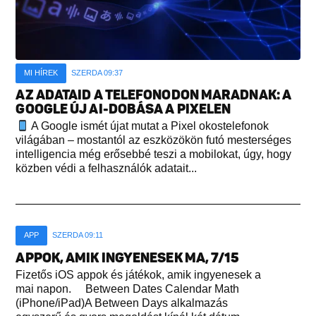
MI HÍREK
SZERDA 09:37
AZ ADATAID A TELEFONODON MARADNAK: A
GOOGLE ÚJ AI-DOBÁSA A PIXELEN
A Google ismét újat mutat a Pixel okostelefonok
világában – mostantól az eszközökön futó mesterséges
intelligencia még erősebbé teszi a mobilokat, úgy, hogy
közben védi a felhasználók adatait...
APP
SZERDA 09:11
APPOK, AMIK INGYENESEK MA, 7/15
Fizetős iOS appok és játékok, amik ingyenesek a
mai napon. Between Dates Calendar Math
(iPhone/iPad)A Between Days alkalmazás