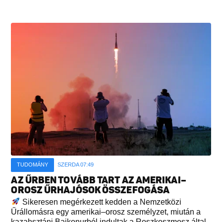
TUDOMÁNY
SZERDA 07:49
AZ ŰRBEN TOVÁBB TART AZ AMERIKAI–
OROSZ ŰRHAJÓSOK ÖSSZEFOGÁSA
Sikeresen megérkezett kedden a Nemzetközi
Űrállomásra egy amerikai–orosz személyzet, miután a
kazahsztáni Bajkonurból indultak a Roszkoszmosz által