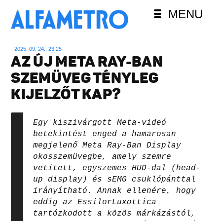
MENU
2025. 09. 24., 23:25
AZ ÚJ META RAY-BAN
SZEMÜVEG TÉNYLEG
KIJELZŐT KAP?
Egy kiszivárgott Meta-videó
betekintést enged a hamarosan
megjelenő Meta Ray-Ban Display
okosszemüvegbe, amely szemre
vetített, egyszemes HUD-dal (head-
up display) és sEMG csuklópánttal
irányítható. Annak ellenére, hogy
eddig az EssilorLuxottica
tartózkodott a közös márkázástól,