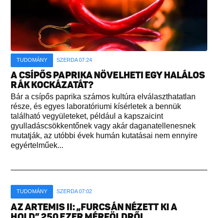
TUDOMÁNY
SZERDA 07:24
A CSÍPŐS PAPRIKA NÖVELHETI EGY HALÁLOS
RÁK KOCKÁZATÁT?
Bár a csípős paprika számos kultúra elválaszthatatlan
része, és egyes laboratóriumi kísérletek a bennük
található vegyületeket, például a kapszaicint
gyulladáscsökkentőnek vagy akár daganatellenesnek
mutatják, az utóbbi évek humán kutatásai nem ennyire
egyértelműek...
TUDOMÁNY
SZERDA 07:02
AZ ARTEMIS II: „FURCSÁN NÉZETT KI A
HOLD” 250 EZER MÉRFÖLDRŐL