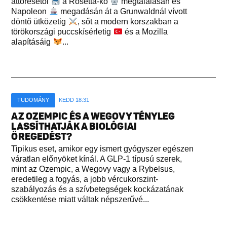
áttörésétől
a Rosetta-kő
megtalálásán és
Napoleon
megadásán át a Grunwaldnál vívott
döntő ütközetig
, sőt a modern korszakban a
törökországi puccskísérletig
és a Mozilla
alapításáig
...
TUDOMÁNY
KEDD 18:31
AZ OZEMPIC ÉS A WEGOVY TÉNYLEG
LASSÍTHATJÁK A BIOLÓGIAI
ÖREGEDÉST?
Tipikus eset, amikor egy ismert gyógyszer egészen
váratlan előnyöket kínál. A GLP-1 típusú szerek,
mint az Ozempic, a Wegovy vagy a Rybelsus,
eredetileg a fogyás, a jobb vércukorszint-
szabályozás és a szívbetegségek kockázatának
csökkentése miatt váltak népszerűvé...