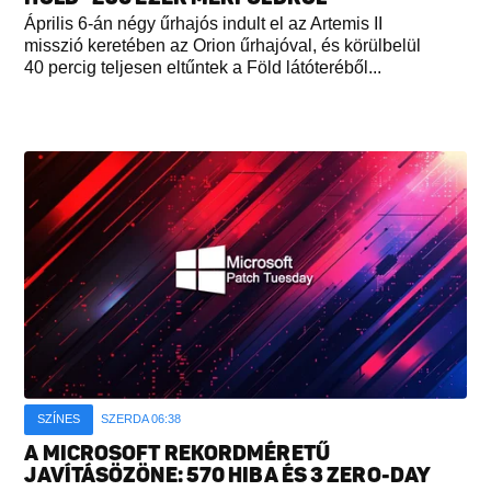
Április 6-án négy űrhajós indult el az Artemis II
misszió keretében az Orion űrhajóval, és körülbelül
40 percig teljesen eltűntek a Föld látóteréből...
SZÍNES
SZERDA 06:38
A MICROSOFT REKORDMÉRETŰ
JAVÍTÁSÖZÖNE: 570 HIBA ÉS 3 ZERO-DAY