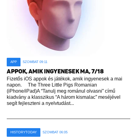
APP
SZOMBAT 09:11
APPOK, AMIK INGYENESEK MA, 7/18
Fizetős iOS appok és játékok, amik ingyenesek a mai
napon. The Three Little Pigs Romanian
(iPhone/iPad)A “Tanulj meg románul olvasni” című
kiadvány a klasszikus “A három kismalac” meséjével
segít fejleszteni a nyelvtudást...
HISTORYTODAY
SZOMBAT 06:05