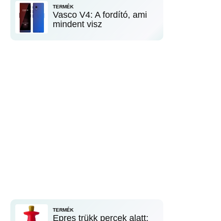
TERMÉK
Vasco V4: A fordító, ami
mindent visz
TERMÉK
Epres trükk percek alatt: