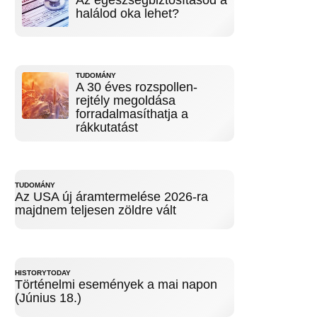
Az egészségbiztosításod a
halálod oka lehet?
TUDOMÁNY
A 30 éves rozspollen-
rejtély megoldása
forradalmasíthatja a
rákkutatást
TUDOMÁNY
Az USA új áramtermelése 2026-ra
majdnem teljesen zöldre vált
HISTORYTODAY
Történelmi események a mai napon
(Június 18.)