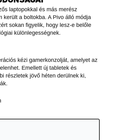
elzős laptopokkal és más merész
került a boltokba. A Pivo álló módja
t sokan figyelik, hogy lesz-e belőle
ógiai különlegességnek.
rációs kézi gamerkonzolját, amelyet az
lenhet. Emellett új tabletek és
i részletek jövő héten derülnek ki,
ák.
n