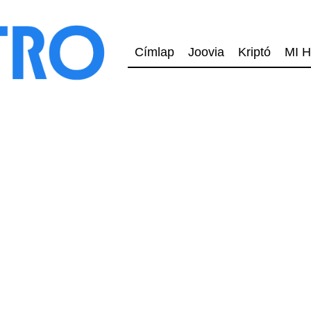
Címlap
Joovia
Kriptó
MI H