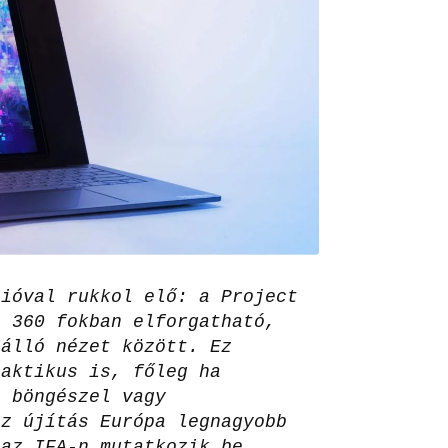
cióval rukkol elő: a Project
e 360 fokban elforgatható,
 álló nézet között. Ez
raktikus is, főleg ha
t böngészel vagy
Az újítás Európa legnagyobb
 az IFA-n mutatkozik be