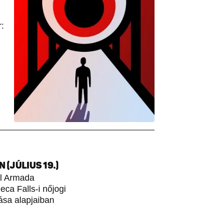
:
(JÚLIUS 19.)
ol Armada
ca Falls-i nőjogi
ása alapjaiban