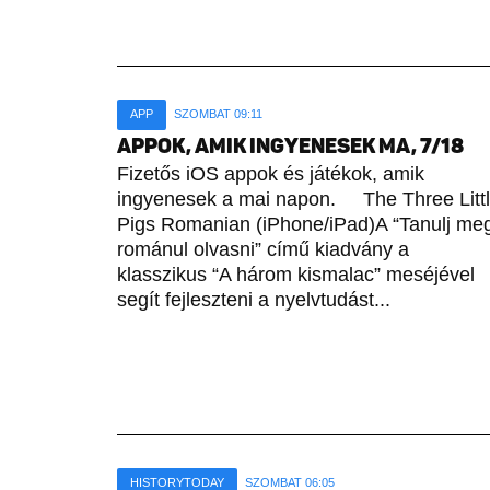
APP
SZOMBAT 09:11
APPOK, AMIK INGYENESEK MA, 7/18
Fizetős iOS appok és játékok, amik
ingyenesek a mai napon. The Three Litt
Pigs Romanian (iPhone/iPad)A “Tanulj me
románul olvasni” című kiadvány a
klasszikus “A három kismalac” meséjével
segít fejleszteni a nyelvtudást...
HISTORYTODAY
SZOMBAT 06:05