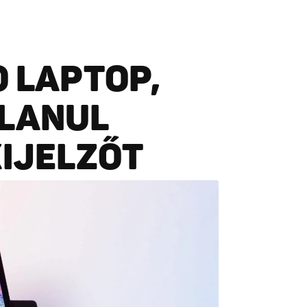
O LAPTOP,
TLANUL
KIJELZŐT