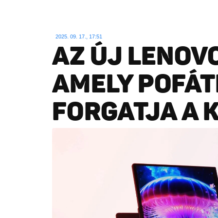
2025. 09. 17., 17:51
AZ ÚJ LENOV
AMELY POFÁ
FORGATJA A 