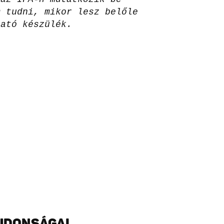
m tudni, mikor lesz belőle
ható készülék.
ÚJDONSÁGAI