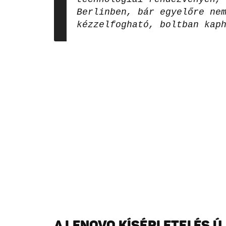
Berlinben, bár egyelőre ne
kézzelfogható, boltban kap
A LENOVO KÍSÉRLETEI ÉS 