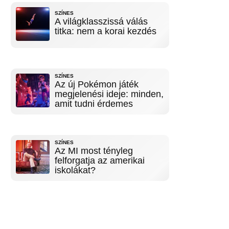
SZÍNES
A világklasszissá válás
titka: nem a korai kezdés
SZÍNES
Az új Pokémon játék
megjelenési ideje: minden,
amit tudni érdemes
SZÍNES
Az MI most tényleg
felforgatja az amerikai
iskolákat?