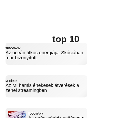
top 10
TUDOMÁNY
Az óceán titkos energiája: Skóciában
már bizonyított
MI HÍREK
Az MI hamis énekesei: átverések a
zenei streamingben
TUDOMÁNY