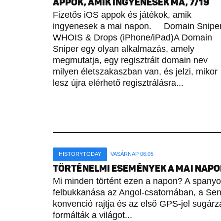
APPOK, AMIK INGYENESEK MA, 7/19
Fizetős iOS appok és játékok, amik
ingyenesek a mai napon. Domain Sniper
WHOIS & Drops (iPhone/iPad)A Domain
Sniper egy olyan alkalmazás, amely
megmutatja, egy regisztrált domain nev
milyen életszakaszban van, és jelzi, mikor
lesz újra elérhető regisztrálásra...
HISTORYTODAY
VASÁRNAP 06:05
TÖRTÉNELMI ESEMÉNYEK A MAI NAPON 
Mi minden történt ezen a napon? A spany
felbukkanása az Angol-csatornában, a Sene
konvenció rajtja és az első GPS-jel sugárz
formálták a világot...