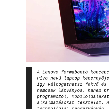
A Lenovo formabontó koncep
Pivo nevű laptop képernyőj
így váltogathatsz fekvő és
nemcsak látványos, hanem p
programozol, mobiloldalaka
alkalmazásokat tesztelsz. 
technológiai rendezvényén,