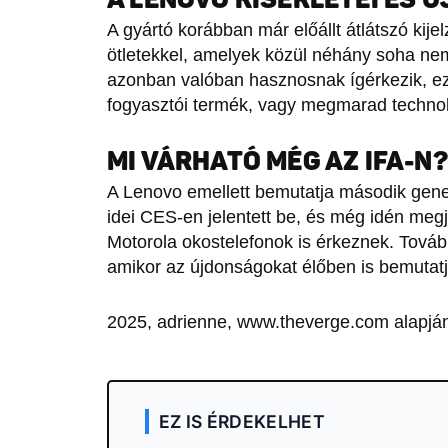
A gyártó korábban már előállt átlátszó kij
ötletekkel, amelyek közül néhány soha nem 
azonban valóban hasznosnak ígérkezik, ezér
fogyasztói termék, vagy megmarad technol
MI VÁRHATÓ MÉG AZ IFA-N?
A Lenovo emellett bemutatja második gene
idei CES-en jelentett be, és még idén megje
Motorola okostelefonok is érkeznek. Tovább
amikor az újdonságokat élőben is bemutatj
2025, adrienne, www.theverge.com alapjá
EZ IS ÉRDEKELHET