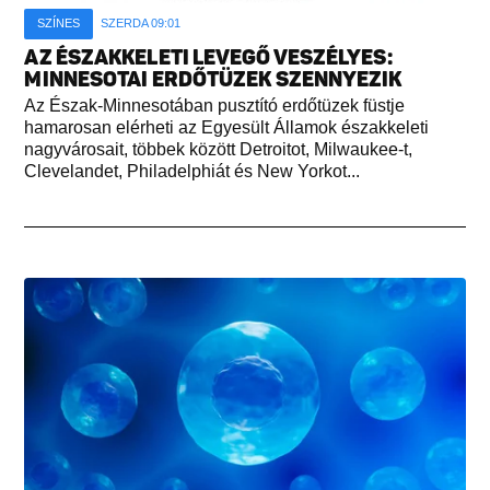
SZÍNES
SZERDA 09:01
AZ ÉSZAKKELETI LEVEGŐ VESZÉLYES:
MINNESOTAI ERDŐTÜZEK SZENNYEZIK
Az Észak-Minnesotában pusztító erdőtüzek füstje
hamarosan elérheti az Egyesült Államok északkeleti
nagyvárosait, többek között Detroitot, Milwaukee-t,
Clevelandet, Philadelphiát és New Yorkot...