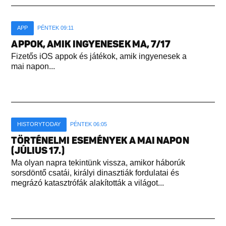
APP
PÉNTEK 09:11
APPOK, AMIK INGYENESEK MA, 7/17
Fizetős iOS appok és játékok, amik ingyenesek a
mai napon...
HISTORYTODAY
PÉNTEK 06:05
TÖRTÉNELMI ESEMÉNYEK A MAI NAPON
(JÚLIUS 17.)
Ma olyan napra tekintünk vissza, amikor háborúk
sorsdöntő csatái, királyi dinasztiák fordulatai és
megrázó katasztrófák alakították a világot...