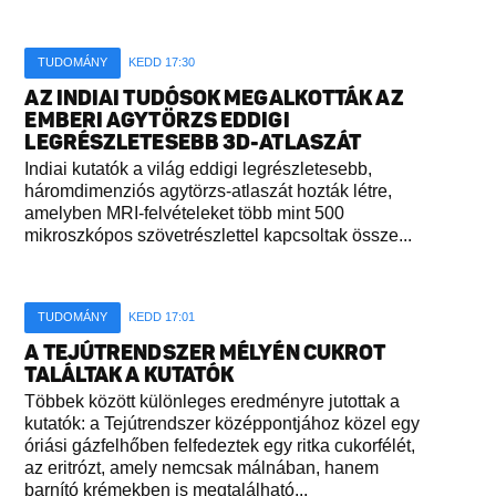
TUDOMÁNY
KEDD 17:30
AZ INDIAI TUDÓSOK MEGALKOTTÁK AZ
EMBERI AGYTÖRZS EDDIGI
LEGRÉSZLETESEBB 3D-ATLASZÁT
Indiai kutatók a világ eddigi legrészletesebb,
háromdimenziós agytörzs-atlaszát hozták létre,
amelyben MRI-felvételeket több mint 500
mikroszkópos szövetrészlettel kapcsoltak össze...
TUDOMÁNY
KEDD 17:01
A TEJÚTRENDSZER MÉLYÉN CUKROT
TALÁLTAK A KUTATÓK
Többek között különleges eredményre jutottak a
kutatók: a Tejútrendszer középpontjához közel egy
óriási gázfelhőben felfedeztek egy ritka cukorfélét,
az eritrózt, amely nemcsak málnában, hanem
barnító krémekben is megtalálható...