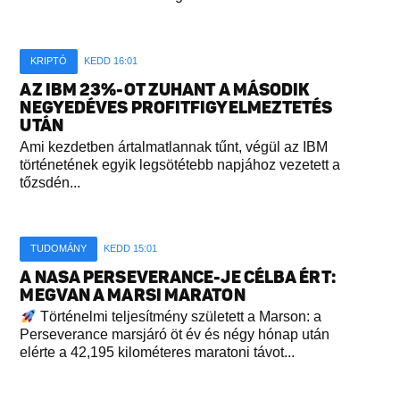
KRIPTÓ
KEDD 16:01
AZ IBM 23%-OT ZUHANT A MÁSODIK
NEGYEDÉVES PROFITFIGYELMEZTETÉS
UTÁN
Ami kezdetben ártalmatlannak tűnt, végül az IBM
történetének egyik legsötétebb napjához vezetett a
tőzsdén...
TUDOMÁNY
KEDD 15:01
A NASA PERSEVERANCE-JE CÉLBA ÉRT:
MEGVAN A MARSI MARATON
Történelmi teljesítmény született a Marson: a
Perseverance marsjáró öt év és négy hónap után
elérte a 42,195 kilométeres maratoni távot...