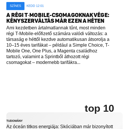
SZÍNES
KEDD 12:01
A RÉGI T‑MOBILE-CSOMAGOKNAK VÉGE:
KÉNYSZERVÁLTÁS MÁR EZEN A HÉTEN
Ami kezdetben ártalmatlannak tűnt, most minden
régi T-Mobile-előfizető számára valódi változás: a
társaság e héttől kezdve automatikusan átsorolja a
10–15 éves tarifákat – például a Simple Choice, T-
Mobile One, One Plus, a Magenta családhoz
tartozó, valamint a Sprintből áthozott régi
csomagokat – modernebb tarifákra...
top 10
TUDOMÁNY
Az óceán titkos energiája: Skóciában már bizonyított