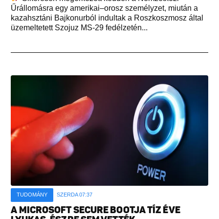
Űrállomásra egy amerikai–orosz személyzet, miután a
kazahsztáni Bajkonurból indultak a Roszkoszmosz által
üzemeltetett Szojuz MS-29 fedélzetén...
TUDOMÁNY
SZERDA 07:37
A MICROSOFT SECURE BOOTJA TÍZ ÉVE