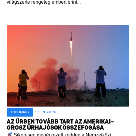
világszerte rengeteg embert érint...
TUDOMÁNY
SZERDA 07:49
AZ ŰRBEN TOVÁBB TART AZ AMERIKAI–
OROSZ ŰRHAJÓSOK ÖSSZEFOGÁSA
Sikeresen megérkezett kedden a Nemzetközi