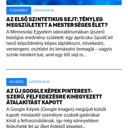
TUDOMÁNY
SZERDA 08:49
AZ ELSŐ SZINTETIKUS SEJT: TÉNYLEG
MEGSZÜLETETT A MESTERSÉGES ÉLET?
A Minnesotai Egyetem laboratóriumában újszerű
biológiai eredmény született: egy aprócska SpudCell
nevű képződmény képes táplálkozni, növekedni,
versengeni, osztódni és lemásolni önmagát – vagyis
szinte mindent tud, amit egy élő sejt is...
MI HÍREK
SZERDA 08:36
AZ ÚJ GOOGLE KÉPEK PINTEREST-
SZERŰ, FELFEDEZÉSRE KIHEGYEZETT
ÁTALAKÍTÁST KAPOTT
A Google Képek (Google Images) megújult külsőt
kapott: mostantól személyre szabott galériákat
kínál a felhasználóknak, így még könnyebben
fedezhetik fel az őket érdeklő képeket...