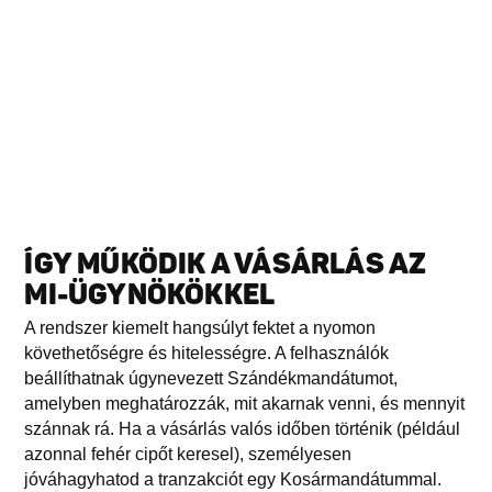
ÍGY MŰKÖDIK A VÁSÁRLÁS AZ
MI-ÜGYNÖKÖKKEL
A rendszer kiemelt hangsúlyt fektet a nyomon
követhetőségre és hitelességre. A felhasználók
beállíthatnak úgynevezett Szándékmandátumot,
amelyben meghatározzák, mit akarnak venni, és mennyit
szánnak rá. Ha a vásárlás valós időben történik (például
azonnal fehér cipőt keresel), személyesen
jóváhagyhatod a tranzakciót egy Kosármandátummal.