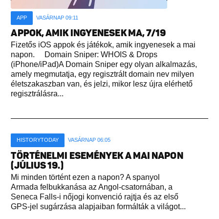
APP
VASÁRNAP 09:11
APPOK, AMIK INGYENESEK MA, 7/19
Fizetős iOS appok és játékok, amik ingyenesek a mai
napon. Domain Sniper: WHOIS & Drops
(iPhone/iPad)A Domain Sniper egy olyan alkalmazás,
amely megmutatja, egy regisztrált domain nev milyen
életszakaszban van, és jelzi, mikor lesz újra elérhető
regisztrálásra...
HISTORYTODAY
VASÁRNAP 06:05
TÖRTÉNELMI ESEMÉNYEK A MAI NAPON
(JÚLIUS 19.)
Mi minden történt ezen a napon? A spanyol
Armada felbukkanása az Angol-csatornában, a
Seneca Falls-i nőjogi konvenció rajtja és az első
GPS-jel sugárzása alapjaiban formálták a világot...