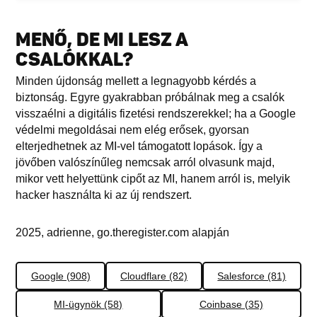
MENŐ, DE MI LESZ A
CSALÓKKAL?
Minden újdonság mellett a legnagyobb kérdés a
biztonság. Egyre gyakrabban próbálnak meg a csalók
visszaélni a digitális fizetési rendszerekkel; ha a Google
védelmi megoldásai nem elég erősek, gyorsan
elterjedhetnek az MI-vel támogatott lopások. Így a
jövőben valószínűleg nemcsak arról olvasunk majd,
mikor vett helyettünk cipőt az MI, hanem arról is, melyik
hacker használta ki az új rendszert.
2025, adrienne, go.theregister.com alapján
Google (908)
Cloudflare (82)
Salesforce (81)
MI-ügynök (58)
Coinbase (35)