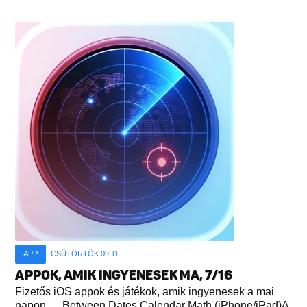
APP
CSÜTÖRTÖK 09:11
APPOK, AMIK INGYENESEK MA, 7/16
Fizetős iOS appok és játékok, amik ingyenesek a mai
napon. Between Dates Calendar Math (iPhone/iPad)A