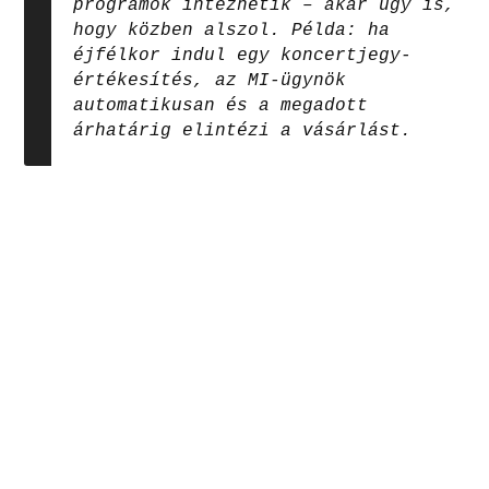
programok intézhetik – akár úgy is,
hogy közben alszol. Példa: ha
éjfélkor indul egy koncertjegy-
értékesítés, az MI-ügynök
automatikusan és a megadott
árhatárig elintézi a vásárlást.