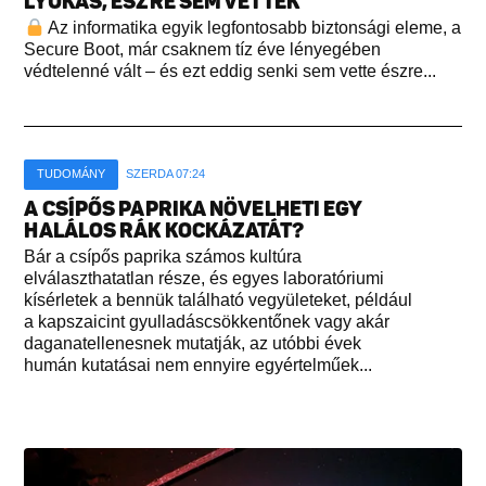
LYUKAS, ÉSZRE SEM VETTÉK
Az informatika egyik legfontosabb biztonsági eleme, a
Secure Boot, már csaknem tíz éve lényegében
védtelenné vált – és ezt eddig senki sem vette észre...
TUDOMÁNY
SZERDA 07:24
A CSÍPŐS PAPRIKA NÖVELHETI EGY
HALÁLOS RÁK KOCKÁZATÁT?
Bár a csípős paprika számos kultúra
elválaszthatatlan része, és egyes laboratóriumi
kísérletek a bennük található vegyületeket, például
a kapszaicint gyulladáscsökkentőnek vagy akár
daganatellenesnek mutatják, az utóbbi évek
humán kutatásai nem ennyire egyértelműek...