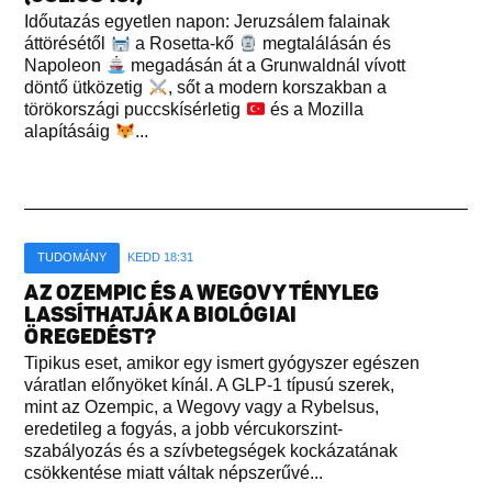
Időutazás egyetlen napon: Jeruzsálem falainak
áttörésétől
a Rosetta-kő
megtalálásán és
Napoleon
megadásán át a Grunwaldnál vívott
döntő ütközetig
, sőt a modern korszakban a
törökországi puccskísérletig
és a Mozilla
alapításáig
...
TUDOMÁNY
KEDD 18:31
AZ OZEMPIC ÉS A WEGOVY TÉNYLEG
LASSÍTHATJÁK A BIOLÓGIAI
ÖREGEDÉST?
Tipikus eset, amikor egy ismert gyógyszer egészen
váratlan előnyöket kínál. A GLP-1 típusú szerek,
mint az Ozempic, a Wegovy vagy a Rybelsus,
eredetileg a fogyás, a jobb vércukorszint-
szabályozás és a szívbetegségek kockázatának
csökkentése miatt váltak népszerűvé...