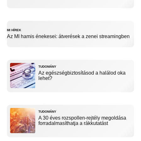
MI HÍREK
Az MI hamis énekesei: átverések a zenei streamingben
TUDOMÁNY
Az egészségbiztosításod a halálod oka
lehet?
TUDOMÁNY
A 30 éves rozspollen-rejtély megoldása
forradalmasíthatja a rákkutatást