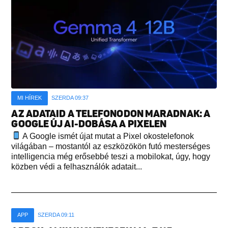
MI HÍREK
SZERDA 09:37
AZ ADATAID A TELEFONODON MARADNAK: A
GOOGLE ÚJ AI-DOBÁSA A PIXELEN
A Google ismét újat mutat a Pixel okostelefonok
világában – mostantól az eszközökön futó mesterséges
intelligencia még erősebbé teszi a mobilokat, úgy, hogy
közben védi a felhasználók adatait...
APP
SZERDA 09:11