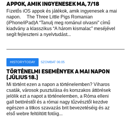
APPOK, AMIK INGYENESEK MA, 7/18
Fizetős iOS appok és játékok, amik ingyenesek a mai
napon. The Three Little Pigs Romanian
(iPhone/iPad)A “Tanulj meg románul olvasni” című
kiadvány a klasszikus “A három kismalac” meséjével
segít fejleszteni a nyelvtudást...
HISTORYTODAY
SZOMBAT 06:05
TÖRTÉNELMI ESEMÉNYEK A MAI NAPON
(JÚLIUS 18.)
Mi történt ezen a napon a történelemben? Viharos
csaták, városok pusztulása és korszakos áttörések
jelölik ezt a napot a történelemben, a Róma elleni
gall betöréstől és a római nagy tűzvésztől kezdve
egészen a titkos szavazás brit bevezetéséig és az
első webre feltöltött fotóig...