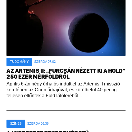
TUDOMÁNY
SZERDA 07:02
AZ ARTEMIS II: „FURCSÁN NÉZETT KI A HOLD”
250 EZER MÉRFÖLDRŐL
Április 6-án négy űrhajós indult el az Artemis II misszió
keretében az Orion űrhajóval, és körülbelül 40 percig
teljesen eltűntek a Föld látóteréből...
SZÍNES
SZERDA 06:38