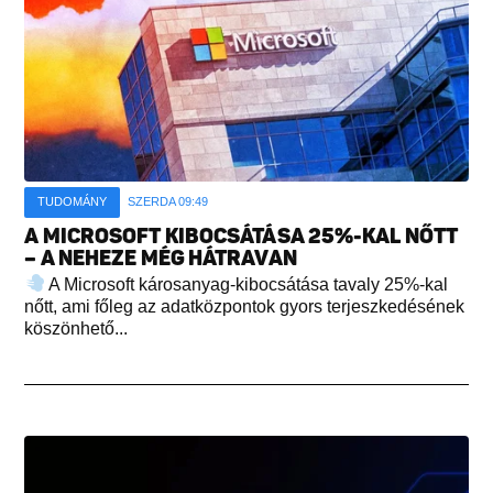
TUDOMÁNY
SZERDA 09:49
A MICROSOFT KIBOCSÁTÁSA 25%-KAL NŐTT
– A NEHEZE MÉG HÁTRAVAN
A Microsoft károsanyag-kibocsátása tavaly 25%-kal
nőtt, ami főleg az adatközpontok gyors terjeszkedésének
köszönhető...