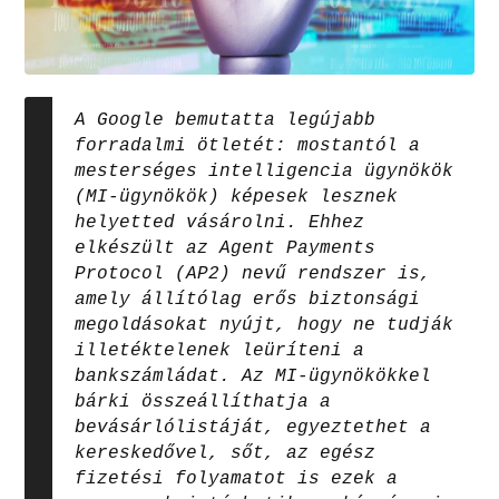
A Google bemutatta legújabb
forradalmi ötletét: mostantól a
mesterséges intelligencia ügynökök
(MI-ügynökök) képesek lesznek
helyetted vásárolni. Ehhez
elkészült az Agent Payments
Protocol (AP2) nevű rendszer is,
amely állítólag erős biztonsági
megoldásokat nyújt, hogy ne tudják
illetéktelenek leüríteni a
bankszámládat. Az MI-ügynökökkel
bárki összeállíthatja a
bevásárlólistáját, egyeztethet a
kereskedővel, sőt, az egész
fizetési folyamatot is ezek a