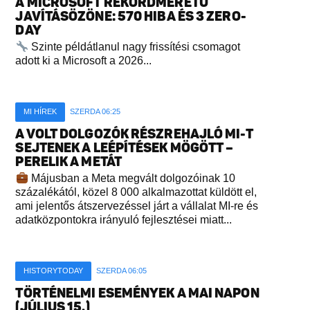
A MICROSOFT REKORDMÉRETŰ
JAVÍTÁSÖZÖNE: 570 HIBA ÉS 3 ZERO-
DAY
Szinte példátlanul nagy frissítési csomagot
adott ki a Microsoft a 2026...
MI HÍREK
SZERDA 06:25
A VOLT DOLGOZÓK RÉSZREHAJLÓ MI-T
SEJTENEK A LEÉPÍTÉSEK MÖGÖTT –
PERELIK A METÁT
Májusban a Meta megvált dolgozóinak 10
százalékától, közel 8 000 alkalmazottat küldött el,
ami jelentős átszervezéssel járt a vállalat MI-re és
adatközpontokra irányuló fejlesztései miatt...
HISTORYTODAY
SZERDA 06:05
TÖRTÉNELMI ESEMÉNYEK A MAI NAPON
(JÚLIUS 15.)