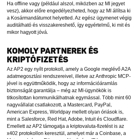
Ha offline vagy (például alszol, miközben az MI jegyet
vesz), akkor előre engedélyezheted, hogy az MI állítsa ki
a Kosármandátumot helyetted. Az egész ügymenet végig
auditálható és visszakereshető, így egyértelmű, ki mit és
mikor hagyott jóvá.
KOMOLY PARTNEREK ÉS
KRIPTÓFIZETÉS
Az AP2 egy nyílt protokoll, amely a Google meglévő A2A
adatmegosztási rendszereivel, illetve az Anthropic MCP-
jével is együttműködik, hogy az információáramlás
biztonságát garantálja – még az MI-ügynökök is
titkosítottan kommunikálhatnak egymással. Több mint 60
nagyvállalat csatlakozott, a Mastercard, PayPal,
American Express, Worldpay mellett olyan óriások is,
mint a Salesforce, Red Hat, Adobe, Intuit és Cloudflare.
Emellett az AP2 támogatja a kriptovaluta-fizetést is az
x402 protokollon keresztül, amelyet már a Coinbase, a