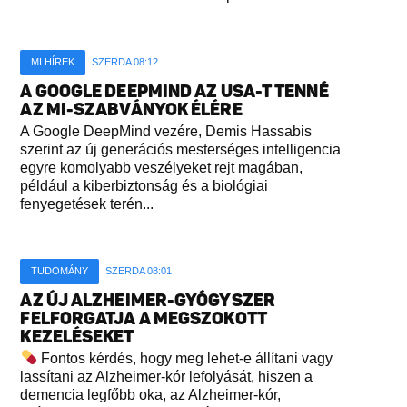
MI HÍREK
SZERDA 08:12
A GOOGLE DEEPMIND AZ USA-T TENNÉ
AZ MI-SZABVÁNYOK ÉLÉRE
A Google DeepMind vezére, Demis Hassabis
szerint az új generációs mesterséges intelligencia
egyre komolyabb veszélyeket rejt magában,
például a kiberbiztonság és a biológiai
fenyegetések terén...
TUDOMÁNY
SZERDA 08:01
AZ ÚJ ALZHEIMER-GYÓGYSZER
FELFORGATJA A MEGSZOKOTT
KEZELÉSEKET
Fontos kérdés, hogy meg lehet-e állítani vagy
lassítani az Alzheimer-kór lefolyását, hiszen a
demencia legfőbb oka, az Alzheimer-kór,