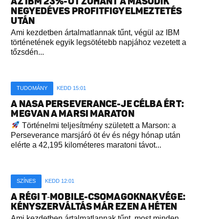
AZ IBM 23%-OT ZUHANT A MÁSODIK
NEGYEDÉVES PROFITFIGYELMEZTETÉS
UTÁN
Ami kezdetben ártalmatlannak tűnt, végül az IBM
történetének egyik legsötétebb napjához vezetett a
tőzsdén...
TUDOMÁNY
KEDD 15:01
A NASA PERSEVERANCE-JE CÉLBA ÉRT:
MEGVAN A MARSI MARATON
Történelmi teljesítmény született a Marson: a
Perseverance marsjáró öt év és négy hónap után
elérte a 42,195 kilométeres maratoni távot...
SZÍNES
KEDD 12:01
A RÉGI T‑MOBILE-CSOMAGOKNAK VÉGE:
KÉNYSZERVÁLTÁS MÁR EZEN A HÉTEN
Ami kezdetben ártalmatlannak tűnt, most minden