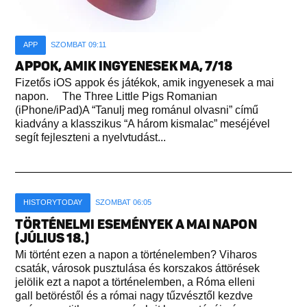
APP
SZOMBAT 09:11
APPOK, AMIK INGYENESEK MA, 7/18
Fizetős iOS appok és játékok, amik ingyenesek a mai
napon. The Three Little Pigs Romanian
(iPhone/iPad)A “Tanulj meg románul olvasni” című
kiadvány a klasszikus “A három kismalac” meséjével
segít fejleszteni a nyelvtudást...
HISTORYTODAY
SZOMBAT 06:05
TÖRTÉNELMI ESEMÉNYEK A MAI NAPON
(JÚLIUS 18.)
Mi történt ezen a napon a történelemben? Viharos
csaták, városok pusztulása és korszakos áttörések
jelölik ezt a napot a történelemben, a Róma elleni
gall betöréstől és a római nagy tűzvésztől kezdve