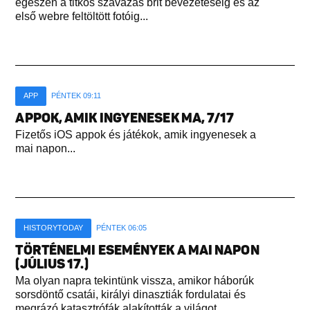
egészen a titkos szavazás brit bevezetéséig és az
első webre feltöltött fotóig...
APP
PÉNTEK 09:11
APPOK, AMIK INGYENESEK MA, 7/17
Fizetős iOS appok és játékok, amik ingyenesek a
mai napon...
HISTORYTODAY
PÉNTEK 06:05
TÖRTÉNELMI ESEMÉNYEK A MAI NAPON
(JÚLIUS 17.)
Ma olyan napra tekintünk vissza, amikor háborúk
sorsdöntő csatái, királyi dinasztiák fordulatai és
megrázó katasztrófák alakították a világot...