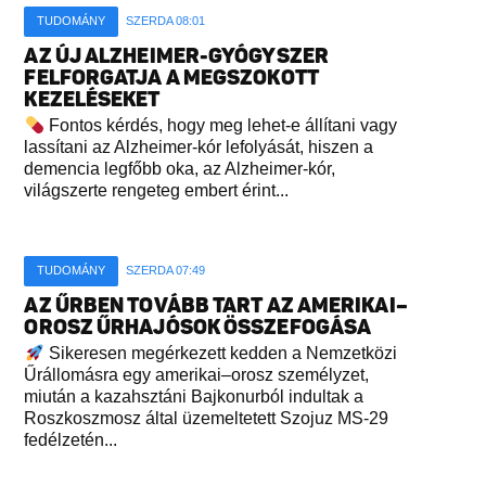
TUDOMÁNY
SZERDA 08:01
AZ ÚJ ALZHEIMER-GYÓGYSZER
FELFORGATJA A MEGSZOKOTT
KEZELÉSEKET
Fontos kérdés, hogy meg lehet-e állítani vagy
lassítani az Alzheimer-kór lefolyását, hiszen a
demencia legfőbb oka, az Alzheimer-kór,
világszerte rengeteg embert érint...
TUDOMÁNY
SZERDA 07:49
AZ ŰRBEN TOVÁBB TART AZ AMERIKAI–
OROSZ ŰRHAJÓSOK ÖSSZEFOGÁSA
Sikeresen megérkezett kedden a Nemzetközi
Űrállomásra egy amerikai–orosz személyzet,
miután a kazahsztáni Bajkonurból indultak a
Roszkoszmosz által üzemeltetett Szojuz MS-29
fedélzetén...