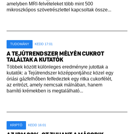
amelyben MRI-felvételeket több mint 500
mikroszkópos szövetrészlettel kapcsoltak össze...
TUDOMÁNY
KEDD 17:01
A TEJÚTRENDSZER MÉLYÉN CUKROT
TALÁLTAK A KUTATÓK
Többek között különleges eredményre jutottak a
kutatók: a Tejútrendszer középpontjához közel egy
óriási gázfelhőben felfedeztek egy ritka cukorfélét,
az eritrózt, amely nemcsak málnában, hanem
barnító krémekben is megtalálható...
KRIPTÓ
KEDD 16:01