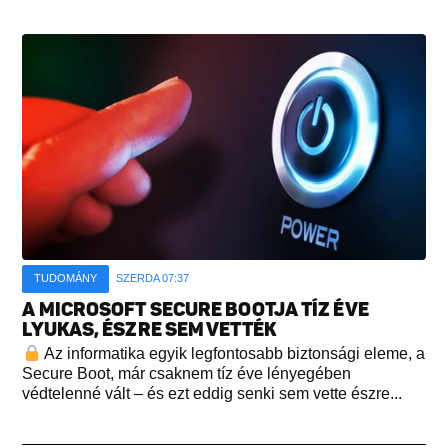
TUDOMÁNY
SZERDA 07:37
A MICROSOFT SECURE BOOTJA TÍZ ÉVE
LYUKAS, ÉSZRE SEM VETTÉK
Az informatika egyik legfontosabb biztonsági eleme, a
Secure Boot, már csaknem tíz éve lényegében
védtelenné vált – és ezt eddig senki sem vette észre...