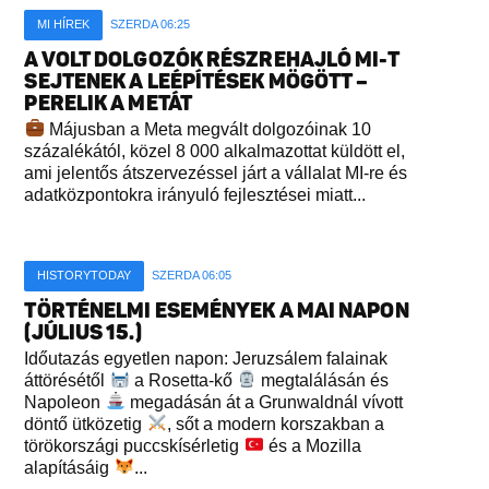
MI HÍREK
SZERDA 06:25
A VOLT DOLGOZÓK RÉSZREHAJLÓ MI-T
SEJTENEK A LEÉPÍTÉSEK MÖGÖTT –
PERELIK A METÁT
Májusban a Meta megvált dolgozóinak 10
százalékától, közel 8 000 alkalmazottat küldött el,
ami jelentős átszervezéssel járt a vállalat MI-re és
adatközpontokra irányuló fejlesztései miatt...
HISTORYTODAY
SZERDA 06:05
TÖRTÉNELMI ESEMÉNYEK A MAI NAPON
(JÚLIUS 15.)
Időutazás egyetlen napon: Jeruzsálem falainak
áttörésétől
a Rosetta-kő
megtalálásán és
Napoleon
megadásán át a Grunwaldnál vívott
döntő ütközetig
, sőt a modern korszakban a
törökországi puccskísérletig
és a Mozilla
alapításáig
...