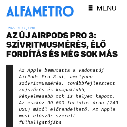
MENU
2025. 09. 17., 17:01
AZ ÚJ AIRPODS PRO 3:
SZÍVRITMUSMÉRÉS, ÉLŐ
FORDÍTÁS ÉS MÉG SOK MÁS
Az Apple bemutatta a vadonatúj
AirPods Pro 3-at, amelyben
szívritmusmérés, továbbfejlesztett
zajszűrés és kompaktabb,
kényelmesebb tok is helyet kapott.
Az eszköz 99 000 forintos áron (249
USD) mától előrendelhető. Az Apple
most először szerelt
fülhallgatójába