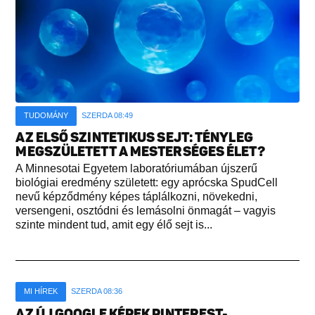
TUDOMÁNY
SZERDA 08:49
AZ ELSŐ SZINTETIKUS SEJT: TÉNYLEG
MEGSZÜLETETT A MESTERSÉGES ÉLET?
A Minnesotai Egyetem laboratóriumában újszerű
biológiai eredmény született: egy aprócska SpudCell
nevű képződmény képes táplálkozni, növekedni,
versengeni, osztódni és lemásolni önmagát – vagyis
szinte mindent tud, amit egy élő sejt is...
MI HÍREK
SZERDA 08:36
AZ ÚJ GOOGLE KÉPEK PINTEREST-