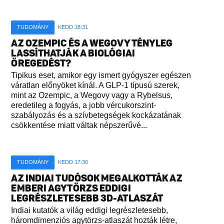
TUDOMÁNY
KEDD 18:31
AZ OZEMPIC ÉS A WEGOVY TÉNYLEG
LASSÍTHATJÁK A BIOLÓGIAI
ÖREGEDÉST?
Tipikus eset, amikor egy ismert gyógyszer egészen
váratlan előnyöket kínál. A GLP-1 típusú szerek,
mint az Ozempic, a Wegovy vagy a Rybelsus,
eredetileg a fogyás, a jobb vércukorszint-
szabályozás és a szívbetegségek kockázatának
csökkentése miatt váltak népszerűvé...
TUDOMÁNY
KEDD 17:30
AZ INDIAI TUDÓSOK MEGALKOTTÁK AZ
EMBERI AGYTÖRZS EDDIGI
LEGRÉSZLETESEBB 3D-ATLASZÁT
Indiai kutatók a világ eddigi legrészletesebb,
háromdimenziós agytörzs-atlaszát hozták létre,