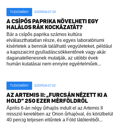
TUDOMÁNY
SZERDA 07:24
A CSÍPŐS PAPRIKA NÖVELHETI EGY
HALÁLOS RÁK KOCKÁZATÁT?
Bár a csípős paprika számos kultúra
elválaszthatatlan része, és egyes laboratóriumi
kísérletek a bennük található vegyületeket, például
a kapszaicint gyulladáscsökkentőnek vagy akár
daganatellenesnek mutatják, az utóbbi évek
humán kutatásai nem ennyire egyértelműek...
TUDOMÁNY
SZERDA 07:02
AZ ARTEMIS II: „FURCSÁN NÉZETT KI A
HOLD” 250 EZER MÉRFÖLDRŐL
Április 6-án négy űrhajós indult el az Artemis II
misszió keretében az Orion űrhajóval, és körülbelül
40 percig teljesen eltűntek a Föld látóteréből...