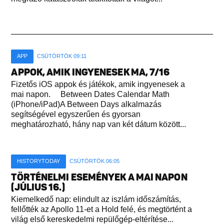
APP
CSÜTÖRTÖK 09:11
APPOK, AMIK INGYENESEK MA, 7/16
Fizetős iOS appok és játékok, amik ingyenesek a
mai napon. Between Dates Calendar Math
(iPhone/iPad)A Between Days alkalmazás
segítségével egyszerűen és gyorsan
meghatározható, hány nap van két dátum között...
HISTORYTODAY
CSÜTÖRTÖK 06:05
TÖRTÉNELMI ESEMÉNYEK A MAI NAPON
(JÚLIUS 16.)
Kiemelkedő nap: elindult az iszlám időszámítás,
fellőtték az Apollo 11-et a Hold felé, és megtörtént a
világ első kereskedelmi repülőgép-eltérítése...