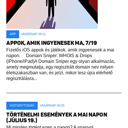
APP
VASÁRNAP 09:11
APPOK, AMIK INGYENESEK MA, 7/19
Fizetős iOS appok és játékok, amik ingyenesek a mai
napon. Domain Sniper: WHOIS & Drops
(iPhone/iPad)A Domain Sniper egy olyan alkalmazás,
amely megmutatja, egy regisztrált domain nev milyen
életszakaszban van, és jelzi, mikor lesz újra elérhető
regisztrálásra...
HISTORYTODAY
VASÁRNAP 06:05
TÖRTÉNELMI ESEMÉNYEK A MAI NAPON
(JÚLIUS 19.)
Mi minden történt ezen a napon? A spanyol