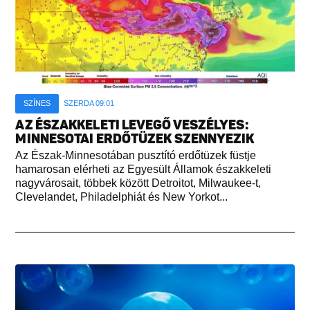
SZÍNES
SZERDA 09:01
AZ ÉSZAKKELETI LEVEGŐ VESZÉLYES:
MINNESOTAI ERDŐTÜZEK SZENNYEZIK
Az Észak-Minnesotában pusztító erdőtüzek füstje
hamarosan elérheti az Egyesült Államok északkeleti
nagyvárosait, többek között Detroitot, Milwaukee-t,
Clevelandet, Philadelphiát és New Yorkot...