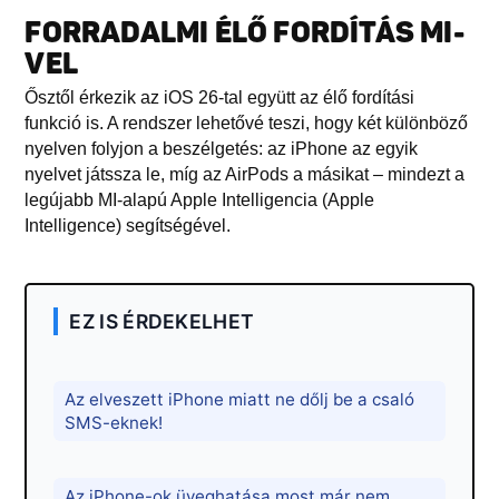
FORRADALMI ÉLŐ FORDÍTÁS MI-
VEL
Ősztől érkezik az iOS 26-tal együtt az élő fordítási
funkció is. A rendszer lehetővé teszi, hogy két különböző
nyelven folyjon a beszélgetés: az iPhone az egyik
nyelvet játssza le, míg az AirPods a másikat – mindezt a
legújabb MI-alapú Apple Intelligencia (Apple
Intelligence) segítségével.
EZ IS ÉRDEKELHET
Az elveszett iPhone miatt ne dőlj be a csaló
SMS-eknek!
Az iPhone-ok üveghatása most már nem