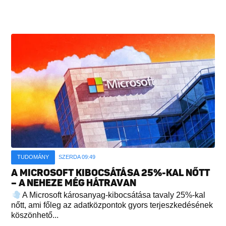
TUDOMÁNY
SZERDA 09:49
A MICROSOFT KIBOCSÁTÁSA 25%-KAL NŐTT
– A NEHEZE MÉG HÁTRAVAN
A Microsoft károsanyag-kibocsátása tavaly 25%-kal
nőtt, ami főleg az adatközpontok gyors terjeszkedésének
köszönhető...