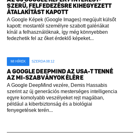
SZERŰ, FELFEDEZÉSRE KIHEGYEZETT
ÁTALAKÍTÁST KAPOTT
A Google Képek (Google Images) megújult külsőt
kapott: mostantól személyre szabott galériákat
kínál a felhasználóknak, így még könnyebben
fedezhetik fel az őket érdeklő képeket...
MI HÍREK
SZERDA 08:12
A GOOGLE DEEPMIND AZ USA-T TENNÉ
AZ MI-SZABVÁNYOK ÉLÉRE
A Google DeepMind vezére, Demis Hassabis
szerint az új generációs mesterséges intelligencia
egyre komolyabb veszélyeket rejt magában,
például a kiberbiztonság és a biológiai
fenyegetések terén...