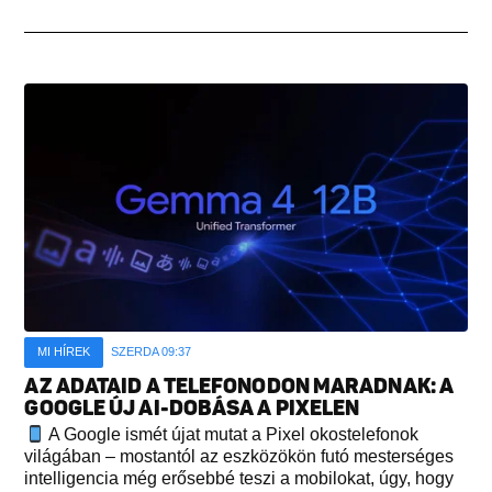
MI HÍREK
SZERDA 09:37
AZ ADATAID A TELEFONODON MARADNAK: A
GOOGLE ÚJ AI-DOBÁSA A PIXELEN
A Google ismét újat mutat a Pixel okostelefonok
világában – mostantól az eszközökön futó mesterséges
intelligencia még erősebbé teszi a mobilokat, úgy, hogy