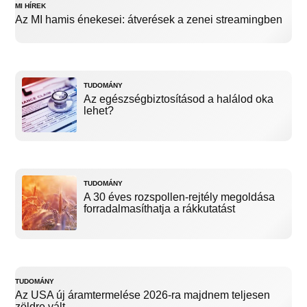
MI HÍREK
Az MI hamis énekesei: átverések a zenei streamingben
TUDOMÁNY
Az egészségbiztosításod a halálod oka
lehet?
TUDOMÁNY
A 30 éves rozspollen-rejtély megoldása
forradalmasíthatja a rákkutatást
TUDOMÁNY
Az USA új áramtermelése 2026-ra majdnem teljesen
zöldre vált