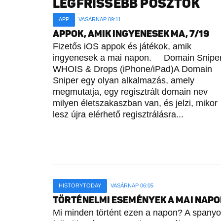
LEGFRISSEBB POSZTOK
APP
VASÁRNAP 09:11
APPOK, AMIK INGYENESEK MA, 7/19
Fizetős iOS appok és játékok, amik
ingyenesek a mai napon. Domain Sniper
WHOIS & Drops (iPhone/iPad)A Domain
Sniper egy olyan alkalmazás, amely
megmutatja, egy regisztrált domain nev
milyen életszakaszban van, és jelzi, mikor
lesz újra elérhető regisztrálásra...
HISTORYTODAY
VASÁRNAP 06:05
TÖRTÉNELMI ESEMÉNYEK A MAI NAPON 
Mi minden történt ezen a napon? A spany