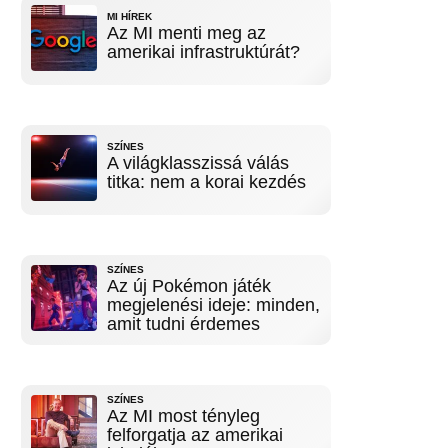
MI HÍREK
Az MI menti meg az
amerikai infrastruktúrát?
SZÍNES
A világklasszissá válás
titka: nem a korai kezdés
SZÍNES
Az új Pokémon játék
megjelenési ideje: minden,
amit tudni érdemes
SZÍNES
Az MI most tényleg
felforgatja az amerikai