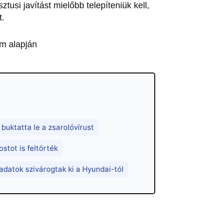
usi javítást mielőbb telepíteniük kell,
t.
m alapján
 buktatta le a zsarolóvírust
tot is feltörték
datok szivárogtak ki a Hyundai-tól