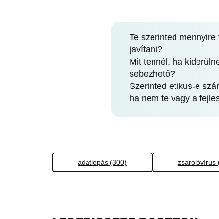
Te szerinted mennyire 
javítani?
Mit tennél, ha kiderül
sebezhető?
Szerinted etikus-e szá
ha nem te vagy a fejle
adatlopás (300)
zsarolóvírus 