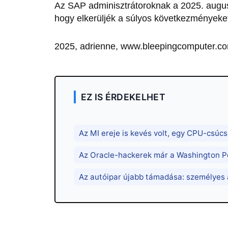
Az SAP adminisztrátoroknak a 2025. auguszt
hogy elkerüljék a súlyos következményeke
2025, adrienne, www.bleepingcomputer.co
EZ IS ÉRDEKELHET
Az MI ereje is kevés volt, egy CPU-csúcs
Az Oracle-hackerek már a Washington Pos
Az autóipar újabb támadása: személyes a