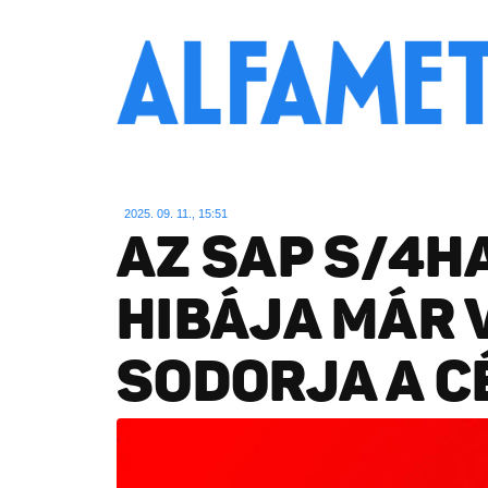
2025. 09. 11., 15:51
AZ SAP S/4H
HIBÁJA MÁR 
SODORJA A C