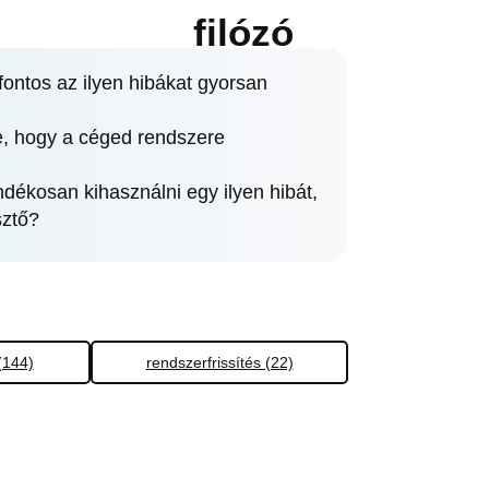
filózó
fontos az ilyen hibákat gyorsan
ne, hogy a céged rendszere
ndékosan kihasználni egy ilyen hibát,
sztő?
(144)
rendszerfrissítés (22)