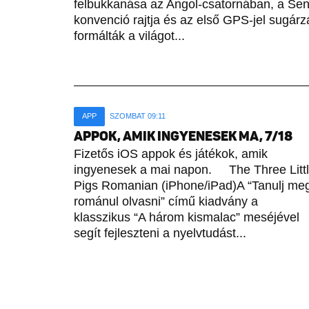
felbukkanása az Angol-csatornában, a Sene
konvenció rajtja és az első GPS-jel sugárz
formálták a világot...
APP
SZOMBAT 09:11
APPOK, AMIK INGYENESEK MA, 7/18
Fizetős iOS appok és játékok, amik
ingyenesek a mai napon. The Three Litt
Pigs Romanian (iPhone/iPad)A “Tanulj me
románul olvasni” című kiadvány a
klasszikus “A három kismalac” meséjével
segít fejleszteni a nyelvtudást...