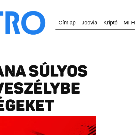
Címlap
Joovia
Kriptó
MI H
ANA SÚLYOS
VESZÉLYBE
ÉGEKET