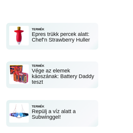
TERMÉK
Epres trükk percek alatt:
Chef’n Strawberry Huller
TERMÉK
Vége az elemek
káoszának: Battery Daddy
teszt
TERMÉK
Repülj a víz alatt a
Subwinggel!