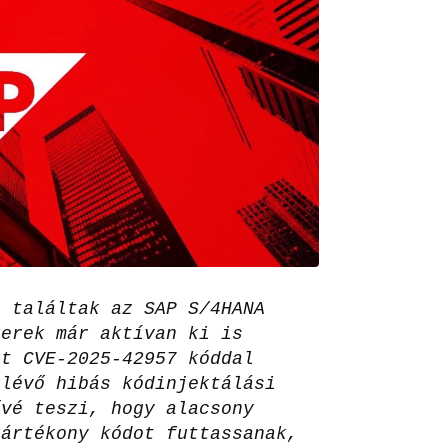
t találtak az SAP S/4HANA
kerek már aktívan ki is
et CVE-2025-42957 kóddal
 lévő hibás kódinjektálási
ővé teszi, hogy alacsony
kártékony kódot futtassanak,