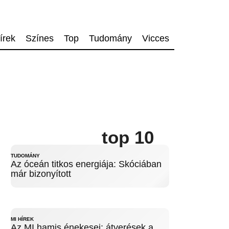
írek
Színes
Top
Tudomány
Vicces
top 10
TUDOMÁNY
Az óceán titkos energiája: Skóciában
már bizonyított
MI HÍREK
Az MI hamis énekesei: átverések a