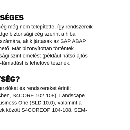
KSÉGES
 cég még nem telepítette, így rendszereik
idge biztonsági cég szerint a hiba
 számára, akik jártasak az SAP ABAP
ető. Már bizonyítottan történtek
sági szint emelést (például hátsó ajtós
s-támadást is lehetővé tesznek.
YSÉG?
rziókat és rendszereket érinti:
ítésben, S4CORE 102-108), Landscape
usiness One (SLD 10.0), valamint a
bbek között S4COREOP 104-108, SEM-