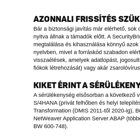
AZONNALI FRISSÍTÉS SZÜ
Bár a biztonsági javítás már elérhető, sok
nyitva állnak a támadók előtt. A SecurityBr
megtalálása és kihasználása könnyű azok
nyelvben, mivel a forráskód szabadon elérh
visszaélések, amelyek adatlopást, jogosult
fiókok létrehozását) vagy akár zsarolóvíru
KIKET ÉRINT A SÉRÜLÉKEN
A sérülékenység elsősorban a következő ve
S/4HANA (privát felhőben és helyi telep
Transformation (DMIS 2011-től 2020-ig), B
NetWeaver Application Server ABAP (tö
BW 600-748).