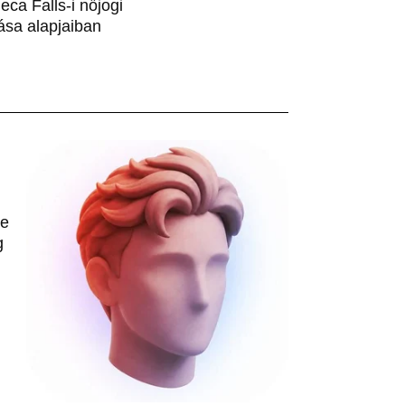
ca Falls-i nőjogi
ása alapjaiban
le
g