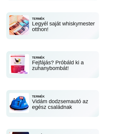
TERMÉK
Legyél saját whiskymester
otthon!
TERMÉK
Fejfájás? Próbáld ki a
zuhanybombát!
TERMÉK
Vidám dodzsemautó az
egész családnak