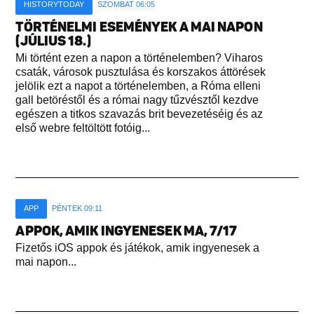
HISTORYTODAY
SZOMBAT 06:05
TÖRTÉNELMI ESEMÉNYEK A MAI NAPON
(JÚLIUS 18.)
Mi történt ezen a napon a történelemben? Viharos
csaták, városok pusztulása és korszakos áttörések
jelölik ezt a napot a történelemben, a Róma elleni
gall betöréstől és a római nagy tűzvésztől kezdve
egészen a titkos szavazás brit bevezetéséig és az
első webre feltöltött fotóig...
APP
PÉNTEK 09:11
APPOK, AMIK INGYENESEK MA, 7/17
Fizetős iOS appok és játékok, amik ingyenesek a
mai napon...