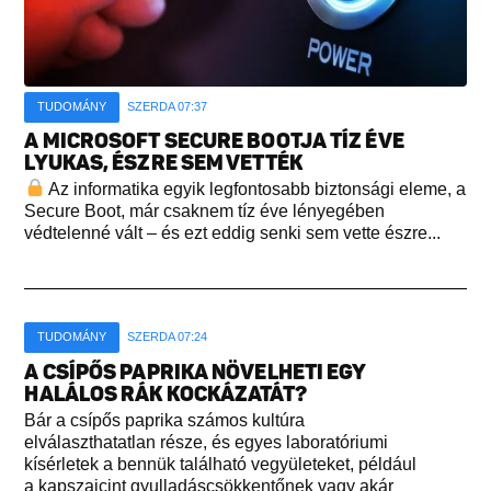
TUDOMÁNY
SZERDA 07:37
A MICROSOFT SECURE BOOTJA TÍZ ÉVE
LYUKAS, ÉSZRE SEM VETTÉK
Az informatika egyik legfontosabb biztonsági eleme, a
Secure Boot, már csaknem tíz éve lényegében
védtelenné vált – és ezt eddig senki sem vette észre...
TUDOMÁNY
SZERDA 07:24
A CSÍPŐS PAPRIKA NÖVELHETI EGY
HALÁLOS RÁK KOCKÁZATÁT?
Bár a csípős paprika számos kultúra
elválaszthatatlan része, és egyes laboratóriumi
kísérletek a bennük található vegyületeket, például
a kapszaicint gyulladáscsökkentőnek vagy akár