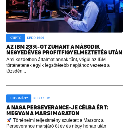
KRIPTÓ
KEDD 16:01
AZ IBM 23%-OT ZUHANT A MÁSODIK
NEGYEDÉVES PROFITFIGYELMEZTETÉS UTÁN
Ami kezdetben ártalmatlannak tűnt, végül az IBM
történetének egyik legsötétebb napjához vezetett a
tőzsdén...
TUDOMÁNY
KEDD 15:01
A NASA PERSEVERANCE-JE CÉLBA ÉRT:
MEGVAN A MARSI MARATON
Történelmi teljesítmény született a Marson: a
Perseverance marsjáró öt év és négy hónap után