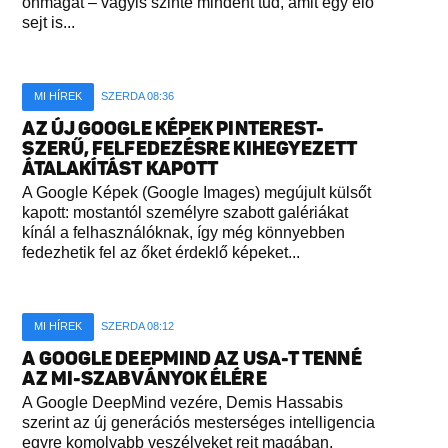
önmagát – vagyis szinte mindent tud, amit egy élő
sejt is...
MI HÍREK
SZERDA 08:36
AZ ÚJ GOOGLE KÉPEK PINTEREST-
SZERŰ, FELFEDEZÉSRE KIHEGYEZETT
ÁTALAKÍTÁST KAPOTT
A Google Képek (Google Images) megújult külsőt
kapott: mostantól személyre szabott galériákat
kínál a felhasználóknak, így még könnyebben
fedezhetik fel az őket érdeklő képeket...
MI HÍREK
SZERDA 08:12
A GOOGLE DEEPMIND AZ USA-T TENNÉ
AZ MI-SZABVÁNYOK ÉLÉRE
A Google DeepMind vezére, Demis Hassabis
szerint az új generációs mesterséges intelligencia
egyre komolyabb veszélyeket rejt magában,