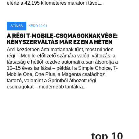
elérte a 42,195 kilométeres maratoni távot...
SZÍNES
KEDD 12:01
A RÉGI T‑MOBILE-CSOMAGOKNAK VÉGE:
KÉNYSZERVÁLTÁS MÁR EZEN A HÉTEN
Ami kezdetben ártalmatlannak tűnt, most minden
régi T-Mobile-előfizető számára valódi változás: a
társaság e héttől kezdve automatikusan átsorolja a
10–15 éves tarifákat – például a Simple Choice, T-
Mobile One, One Plus, a Magenta családhoz
tartozó, valamint a Sprintből áthozott régi
csomagokat – modernebb tarifákra...
top 10