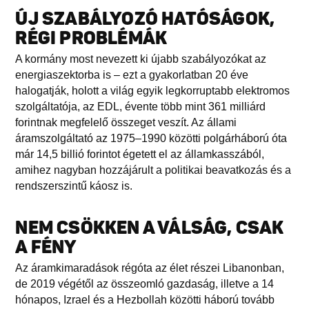
ÚJ SZABÁLYOZÓ HATÓSÁGOK,
RÉGI PROBLÉMÁK
A kormány most nevezett ki újabb szabályozókat az
energiaszektorba is – ezt a gyakorlatban 20 éve
halogatják, holott a világ egyik legkorruptabb elektromos
szolgáltatója, az EDL, évente több mint 361 milliárd
forintnak megfelelő összeget veszít. Az állami
áramszolgáltató az 1975–1990 közötti polgárháború óta
már 14,5 billió forintot égetett el az államkasszából,
amihez nagyban hozzájárult a politikai beavatkozás és a
rendszerszintű káosz is.
NEM CSÖKKEN A VÁLSÁG, CSAK
A FÉNY
Az áramkimaradások régóta az élet részei Libanonban,
de 2019 végétől az összeomló gazdaság, illetve a 14
hónapos, Izrael és a Hezbollah közötti háború tovább