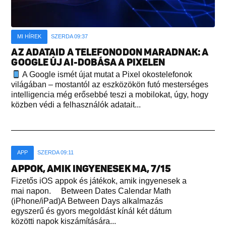
MI HÍREK
SZERDA 09:37
AZ ADATAID A TELEFONODON MARADNAK: A
GOOGLE ÚJ AI-DOBÁSA A PIXELEN
A Google ismét újat mutat a Pixel okostelefonok
világában – mostantól az eszközökön futó mesterséges
intelligencia még erősebbé teszi a mobilokat, úgy, hogy
közben védi a felhasználók adatait...
APP
SZERDA 09:11
APPOK, AMIK INGYENESEK MA, 7/15
Fizetős iOS appok és játékok, amik ingyenesek a
mai napon. Between Dates Calendar Math
(iPhone/iPad)A Between Days alkalmazás
egyszerű és gyors megoldást kínál két dátum
közötti napok kiszámítására...