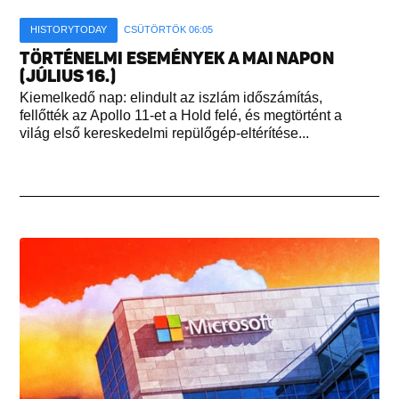
HISTORYTODAY
CSÜTÖRTÖK 06:05
TÖRTÉNELMI ESEMÉNYEK A MAI NAPON
(JÚLIUS 16.)
Kiemelkedő nap: elindult az iszlám időszámítás,
fellőtték az Apollo 11-et a Hold felé, és megtörtént a
világ első kereskedelmi repülőgép-eltérítése...