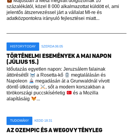
Májusban a Meta megvált dolgozóinak 10
százalékától, közel 8 000 alkalmazottat küldött el, ami
jelentős átszervezéssel járt a vállalat MI-re és
adatközpontokra irányuló fejlesztései miatt...
HISTORYTODAY
SZERDA 06:05
TÖRTÉNELMI ESEMÉNYEK A MAI NAPON
(JÚLIUS 15.)
Időutazás egyetlen napon: Jeruzsálem falainak
áttörésétől
a Rosetta-kő
megtalálásán és
Napoleon
megadásán át a Grunwaldnál vívott
döntő ütközetig
, sőt a modern korszakban a
törökországi puccskísérletig
és a Mozilla
alapításáig
...
TUDOMÁNY
KEDD 18:31
AZ OZEMPIC ÉS A WEGOVY TÉNYLEG