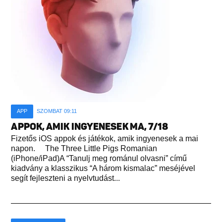
APP
SZOMBAT 09:11
APPOK, AMIK INGYENESEK MA, 7/18
Fizetős iOS appok és játékok, amik ingyenesek a mai
napon. The Three Little Pigs Romanian
(iPhone/iPad)A “Tanulj meg románul olvasni” című
kiadvány a klasszikus “A három kismalac” meséjével
segít fejleszteni a nyelvtudást...