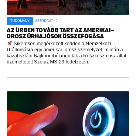
TUDOMÁNY
SZERDA 07:49
AZ ŰRBEN TOVÁBB TART AZ AMERIKAI–
OROSZ ŰRHAJÓSOK ÖSSZEFOGÁSA
Sikeresen megérkezett kedden a Nemzetközi
Űrállomásra egy amerikai–orosz személyzet, miután a
kazahsztáni Bajkonurból indultak a Roszkoszmosz által
üzemeltetett Szojuz MS-29 fedélzetén...