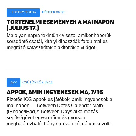
HISTORYTODAY
PÉNTEK 06:05
TÖRTÉNELMI ESEMÉNYEK A MAI NAPON
(JÚLIUS 17.)
Ma olyan napra tekintünk vissza, amikor háborúk
sorsdöntő csatái, királyi dinasztiák fordulatai és
megrázó katasztrófák alakították a világot...
APP
CSÜTÖRTÖK 09:11
APPOK, AMIK INGYENESEK MA, 7/16
Fizetős iOS appok és játékok, amik ingyenesek a
mai napon. Between Dates Calendar Math
(iPhone/iPad)A Between Days alkalmazás
segítségével egyszerűen és gyorsan
meghatározható, hány nap van két dátum között...