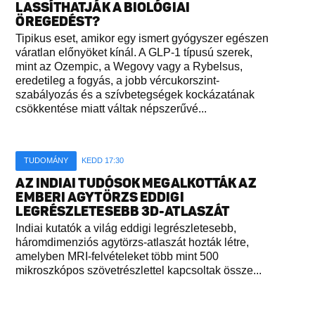
LASSÍTHATJÁK A BIOLÓGIAI
ÖREGEDÉST?
Tipikus eset, amikor egy ismert gyógyszer egészen
váratlan előnyöket kínál. A GLP-1 típusú szerek,
mint az Ozempic, a Wegovy vagy a Rybelsus,
eredetileg a fogyás, a jobb vércukorszint-
szabályozás és a szívbetegségek kockázatának
csökkentése miatt váltak népszerűvé...
TUDOMÁNY
KEDD 17:30
AZ INDIAI TUDÓSOK MEGALKOTTÁK AZ
EMBERI AGYTÖRZS EDDIGI
LEGRÉSZLETESEBB 3D-ATLASZÁT
Indiai kutatók a világ eddigi legrészletesebb,
háromdimenziós agytörzs-atlaszát hozták létre,
amelyben MRI-felvételeket több mint 500
mikroszkópos szövetrészlettel kapcsoltak össze...