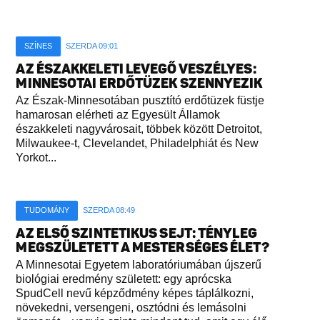
SZÍNES
SZERDA 09:01
AZ ÉSZAKKELETI LEVEGŐ VESZÉLYES:
MINNESOTAI ERDŐTÜZEK SZENNYEZIK
Az Észak-Minnesotában pusztító erdőtüzek füstje
hamarosan elérheti az Egyesült Államok
északkeleti nagyvárosait, többek között Detroitot,
Milwaukee-t, Clevelandet, Philadelphiát és New
Yorkot...
TUDOMÁNY
SZERDA 08:49
AZ ELSŐ SZINTETIKUS SEJT: TÉNYLEG
MEGSZÜLETETT A MESTERSÉGES ÉLET?
A Minnesotai Egyetem laboratóriumában újszerű
biológiai eredmény született: egy aprócska
SpudCell nevű képződmény képes táplálkozni,
növekedni, versengeni, osztódni és lemásolni