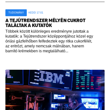
TUDOMÁNY
KEDD 17:01
A TEJÚTRENDSZER MÉLYÉN CUKROT
TALÁLTAK A KUTATÓK
Többek között különleges eredményre jutottak a
kutatók: a Tejútrendszer középpontjához közel egy
óriási gázfelhőben felfedeztek egy ritka cukorfélét,
az eritrózt, amely nemcsak málnában, hanem
barnító krémekben is megtalálható...