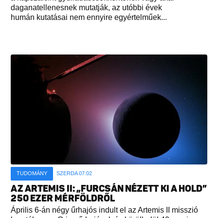
daganatellenesnek mutatják, az utóbbi évek
humán kutatásai nem ennyire egyértelműek...
TUDOMÁNY
SZERDA 07:02
AZ ARTEMIS II: „FURCSÁN NÉZETT KI A HOLD”
250 EZER MÉRFÖLDRŐL
Április 6-án négy űrhajós indult el az Artemis II misszió