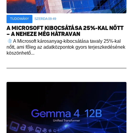
TUDOMÁNY
SZERDA 09:49
A MICROSOFT KIBOCSÁTÁSA 25%-KAL NŐTT
– A NEHEZE MÉG HÁTRAVAN
A Microsoft károsanyag-kibocsátása tavaly 25%-kal
nőtt, ami főleg az adatközpontok gyors terjeszkedésének
köszönhető...