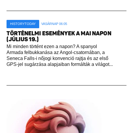
HISTORYTODAY
VASÁRNAP 06:05
TÖRTÉNELMI ESEMÉNYEK A MAI NAPON
(JÚLIUS 19.)
Mi minden történt ezen a napon? A spanyol
Armada felbukkanása az Angol-csatornában, a
Seneca Falls-i nőjogi konvenció rajtja és az első
GPS-jel sugárzása alapjaiban formálták a világot...