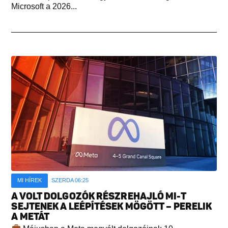
Microsoft a 2026...
MI HÍREK
SZERDA 06:25
A VOLT DOLGOZÓK RÉSZREHAJLÓ MI-T
SEJTENEK A LEÉPÍTÉSEK MÖGÖTT – PERELIK
A METÁT