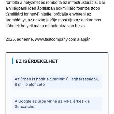
rontotta a helyzetet és rombolta az infrastruktúrát is. Bár
a Világbank idén áprilisban sokmilliárd forintos (több
tízmilliárd forintnyi) hitellel próbálja enyhíteni az
áramhiányt, az ország jövője most újra az elektromos
kábelek helyett már a műholdakra van bízva.
2025, adrienne, www.fastcompany.com alapján
EZ IS ÉRDEKELHET
Az űrben is hódít a Starlink: új légitársaságok,
8 millió előfizető
A Google az űrbe vinné az MI-t, érkezik a
Suncatcher