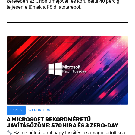
keretében az Orion űrhajóval, és körülbelül 40 percig
teljesen eltűntek a Föld látóteréből...
SZÍNES
SZERDA 06:38
A MICROSOFT REKORDMÉRETŰ
JAVÍTÁSÖZÖNE: 570 HIBA ÉS 3 ZERO-DAY
Szinte példátlanul nagy frissítési csomagot adott ki a