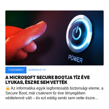
TUDOMÁNY
SZERDA 07:37
A MICROSOFT SECURE BOOTJA TÍZ ÉVE
LYUKAS, ÉSZRE SEM VETTÉK
Az informatika egyik legfontosabb biztonsági eleme, a
Secure Boot, már csaknem tíz éve lényegében
védtelenné vált – és ezt eddig senki sem vette észre...