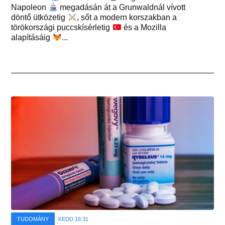
Napoleon
megadásán át a Grunwaldnál vívott
döntő ütközetig
, sőt a modern korszakban a
törökországi puccskísérletig
és a Mozilla
alapításáig
...
TUDOMÁNY
KEDD 18:31