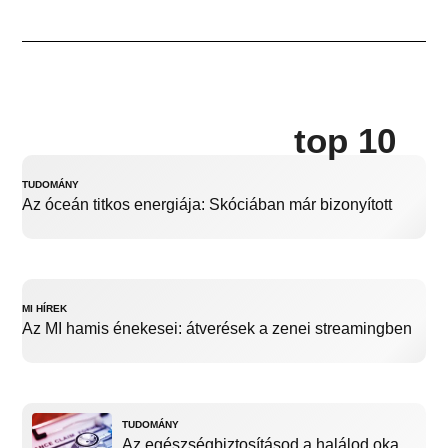
top 10
TUDOMÁNY
Az óceán titkos energiája: Skóciában már bizonyított
MI HÍREK
Az MI hamis énekesei: átverések a zenei streamingben
TUDOMÁNY
Az egészségbiztosításod a halálod oka