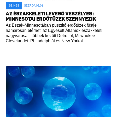
SZÍNES
SZERDA 09:01
AZ ÉSZAKKELETI LEVEGŐ VESZÉLYES:
MINNESOTAI ERDŐTÜZEK SZENNYEZIK
Az Észak-Minnesotában pusztító erdőtüzek füstje
hamarosan elérheti az Egyesült Államok északkeleti
nagyvárosait, többek között Detroitot, Milwaukee-t,
Clevelandet, Philadelphiát és New Yorkot...