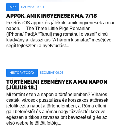
APP
SZOMBAT 09:11
APPOK, AMIK INGYENESEK MA, 7/18
Fizetős iOS appok és játékok, amik ingyenesek a mai
napon. The Three Little Pigs Romanian
(iPhone/iPad)A “Tanulj meg románul olvasni” című
kiadvány a klasszikus “A három kismalac” meséjével
segít fejleszteni a nyelvtudást...
HISTORYTODAY
SZOMBAT 06:05
TÖRTÉNELMI ESEMÉNYEK A MAI NAPON
(JÚLIUS 18.)
Mi történt ezen a napon a történelemben? Viharos
csaták, városok pusztulása és korszakos áttörések
jelölik ezt a napot a történelemben, a Róma elleni
gall betöréstől és a római nagy tűzvésztől kezdve
egészen a titkos szavazás brit bevezetéséig és az
első webre feltöltött fotóig...