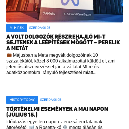
MI HÍREK
SZERDA 06:25
A VOLT DOLGOZÓK RÉSZREHAJLÓ MI-T
SEJTENEK A LEÉPÍTÉSEK MÖGÖTT – PERELIK
A METÁT
Májusban a Meta megvált dolgozóinak 10
százalékától, közel 8 000 alkalmazottat küldött el, ami
jelentős átszervezéssel járt a vállalat MI-re és
adatközpontokra irányuló fejlesztései miatt...
HISTORYTODAY
SZERDA 06:05
TÖRTÉNELMI ESEMÉNYEK A MAI NAPON
(JÚLIUS 15.)
Időutazás egyetlen napon: Jeruzsálem falainak
áttörésétől
a Rosetta-kő
megtalálásán és