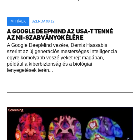
MI HÍREK
SZERDA 08:12
A GOOGLE DEEPMIND AZ USA-T TENNÉ
AZ MI-SZABVÁNYOK ÉLÉRE
A Google DeepMind vezére, Demis Hassabis
szerint az új generációs mesterséges intelligencia
egyre komolyabb veszélyeket rejt magában,
például a kiberbiztonság és a biológiai
fenyegetések terén...