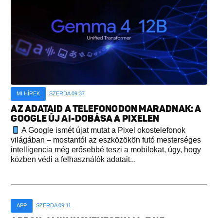
MI HÍREK
SZERDA 09:37
AZ ADATAID A TELEFONODON MARADNAK: A
GOOGLE ÚJ AI-DOBÁSA A PIXELEN
A Google ismét újat mutat a Pixel okostelefonok
világában – mostantól az eszközökön futó mesterséges
intelligencia még erősebbé teszi a mobilokat, úgy, hogy
közben védi a felhasználók adatait...
APP
SZERDA 09:11