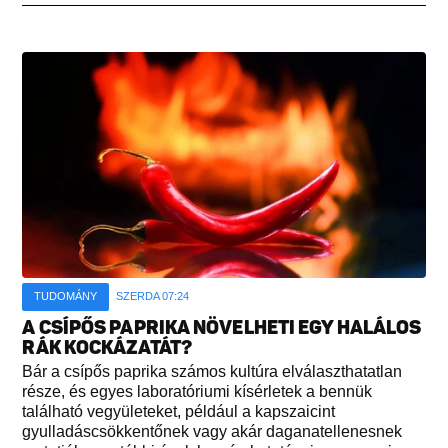
TUDOMÁNY
SZERDA 07:24
A CSÍPŐS PAPRIKA NÖVELHETI EGY HALÁLOS
RÁK KOCKÁZATÁT?
Bár a csípős paprika számos kultúra elválaszthatatlan
része, és egyes laboratóriumi kísérletek a bennük
található vegyületeket, például a kapszaicint
gyulladáscsökkentőnek vagy akár daganatellenesnek