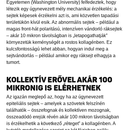
Egyetemen (Washington University) felfedeztek, hogy
létezik egy úgynevezett mély mechanikai érzékelés: a
sejtek képesek érzékelni azt is, ami közvetlen tapadási
területükön kívül esik. Az abnormális sejtek – például a
magas front-hát polaritású, intenzíven vándorló ráksejtek
– akár 10 mikron távolságban is „letapogathatják”
környezetük keménységét a rostos kollagénben. Ez
kulcsfontosságú lehet abban, hogyan indul meg a
sejtvándorlás – például amikor egy ráksejt elhagyja a
tumort.
KOLLEKTÍV ERŐVEL AKÁR 100
MIKRONIG IS ELÉRHETNEK
Az igazán meglepő az, hogy ha az úgynevezett
epiteliális sejtek – amelyek a szövetek felszínén
találhatók – összefognak és kollektíven mozognak,
összeadódó erejük révén akár 100 mikron távolságban
is érzékelhetik a következő „réteget” a kollagénben. A