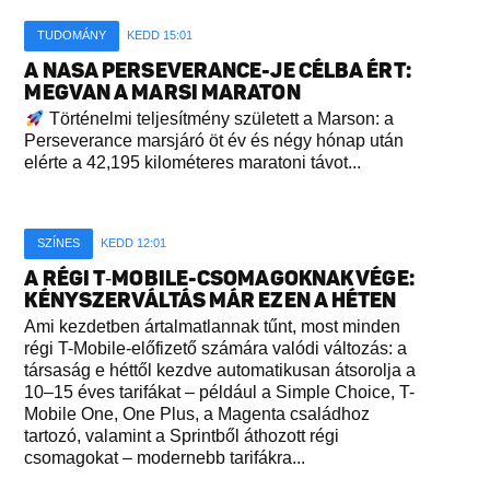
TUDOMÁNY
KEDD 15:01
A NASA PERSEVERANCE-JE CÉLBA ÉRT:
MEGVAN A MARSI MARATON
Történelmi teljesítmény született a Marson: a
Perseverance marsjáró öt év és négy hónap után
elérte a 42,195 kilométeres maratoni távot...
SZÍNES
KEDD 12:01
A RÉGI T‑MOBILE-CSOMAGOKNAK VÉGE:
KÉNYSZERVÁLTÁS MÁR EZEN A HÉTEN
Ami kezdetben ártalmatlannak tűnt, most minden
régi T-Mobile-előfizető számára valódi változás: a
társaság e héttől kezdve automatikusan átsorolja a
10–15 éves tarifákat – például a Simple Choice, T-
Mobile One, One Plus, a Magenta családhoz
tartozó, valamint a Sprintből áthozott régi
csomagokat – modernebb tarifákra...