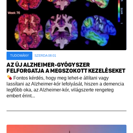
TUDOMÁNY
SZERDA 08:01
AZ ÚJ ALZHEIMER-GYÓGYSZER
FELFORGATJA A MEGSZOKOTT KEZELÉSEKET
Fontos kérdés, hogy meg lehet-e állítani vagy
lassítani az Alzheimer-kór lefolyását, hiszen a demencia
legfőbb oka, az Alzheimer-kór, világszerte rengeteg
embert érint...