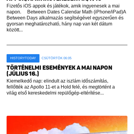
Fizetős iOS appok és játékok, amik ingyenesek a mai
napon. Between Dates Calendar Math (iPhone/iPad)A
Between Days alkalmazás segítségével egyszerűen és
gyorsan meghatározható, hány nap van két dátum
között...
HISTORYTODAY
CSÜTÖRTÖK 06:05
TÖRTÉNELMI ESEMÉNYEK A MAI NAPON
(JÚLIUS 16.)
Kiemelkedő nap: elindult az iszlám időszámítás,
fellőtték az Apollo 11-et a Hold felé, és megtörtént a
világ első kereskedelmi repülőgép-eltérítése...