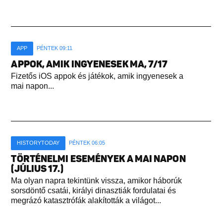
APP
PÉNTEK 09:11
APPOK, AMIK INGYENESEK MA, 7/17
Fizetős iOS appok és játékok, amik ingyenesek a
mai napon...
HISTORYTODAY
PÉNTEK 06:05
TÖRTÉNELMI ESEMÉNYEK A MAI NAPON
(JÚLIUS 17.)
Ma olyan napra tekintünk vissza, amikor háborúk
sorsdöntő csatái, királyi dinasztiák fordulatai és
megrázó katasztrófák alakították a világot...