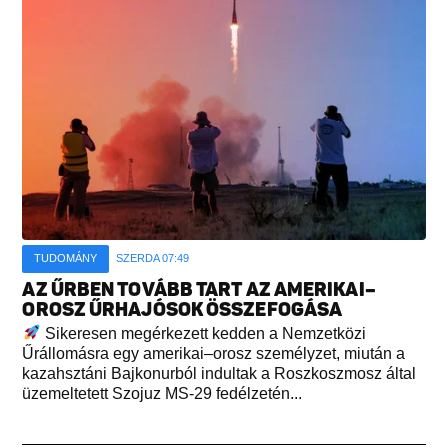
TUDOMÁNY
SZERDA 07:49
AZ ŰRBEN TOVÁBB TART AZ AMERIKAI–
OROSZ ŰRHAJÓSOK ÖSSZEFOGÁSA
Sikeresen megérkezett kedden a Nemzetközi
Űrállomásra egy amerikai–orosz személyzet, miután a
kazahsztáni Bajkonurból indultak a Roszkoszmosz által
üzemeltetett Szojuz MS-29 fedélzetén...