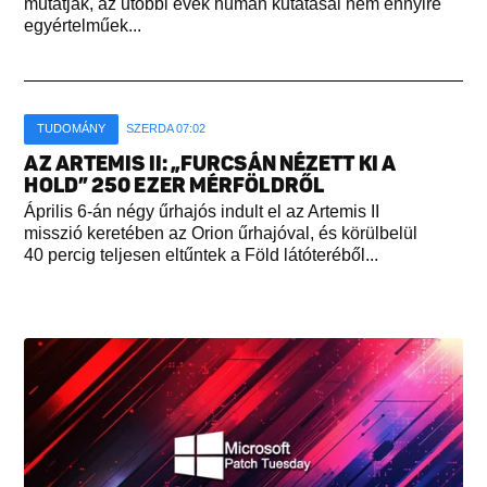
mutatják, az utóbbi évek humán kutatásai nem ennyire
egyértelműek...
TUDOMÁNY
SZERDA 07:02
AZ ARTEMIS II: „FURCSÁN NÉZETT KI A
HOLD” 250 EZER MÉRFÖLDRŐL
Április 6-án négy űrhajós indult el az Artemis II
misszió keretében az Orion űrhajóval, és körülbelül
40 percig teljesen eltűntek a Föld látóteréből...