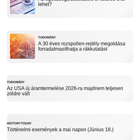
lehet?
TUDOMÁNY
A 30 éves rozspollen-rejtély megoldása
forradalmasíthatja a rákkutatást
TUDOMÁNY
Az USA új áramtermelése 2026-ra majdnem teljesen
zöldre vált
HISTORYTODAY
Történelmi események a mai napon (Június 18.)