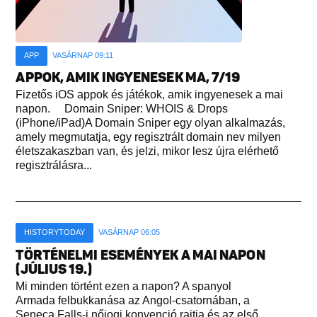
APP
VASÁRNAP 09:11
APPOK, AMIK INGYENESEK MA, 7/19
Fizetős iOS appok és játékok, amik ingyenesek a mai
napon. Domain Sniper: WHOIS & Drops
(iPhone/iPad)A Domain Sniper egy olyan alkalmazás,
amely megmutatja, egy regisztrált domain nev milyen
életszakaszban van, és jelzi, mikor lesz újra elérhető
regisztrálásra...
HISTORYTODAY
VASÁRNAP 06:05
TÖRTÉNELMI ESEMÉNYEK A MAI NAPON
(JÚLIUS 19.)
Mi minden történt ezen a napon? A spanyol
Armada felbukkanása az Angol-csatornában, a
Seneca Falls-i nőjogi konvenció rajtja és az első