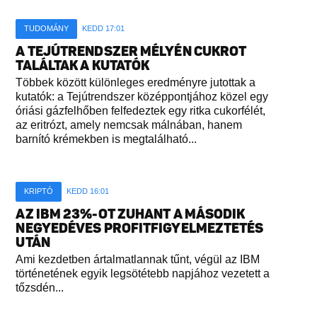
TUDOMÁNY
KEDD 17:01
A TEJÚTRENDSZER MÉLYÉN CUKROT
TALÁLTAK A KUTATÓK
Többek között különleges eredményre jutottak a
kutatók: a Tejútrendszer középpontjához közel egy
óriási gázfelhőben felfedeztek egy ritka cukorfélét,
az eritrózt, amely nemcsak málnában, hanem
barnító krémekben is megtalálható...
KRIPTÓ
KEDD 16:01
AZ IBM 23%-OT ZUHANT A MÁSODIK
NEGYEDÉVES PROFITFIGYELMEZTETÉS
UTÁN
Ami kezdetben ártalmatlannak tűnt, végül az IBM
történetének egyik legsötétebb napjához vezetett a
tőzsdén...