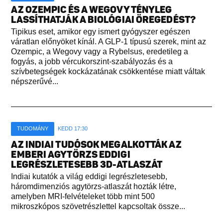
AZ OZEMPIC ÉS A WEGOVY TÉNYLEG
LASSÍTHATJÁK A BIOLÓGIAI ÖREGEDÉST?
Tipikus eset, amikor egy ismert gyógyszer egészen
váratlan előnyöket kínál. A GLP-1 típusú szerek, mint az
Ozempic, a Wegovy vagy a Rybelsus, eredetileg a
fogyás, a jobb vércukorszint-szabályozás és a
szívbetegségek kockázatának csökkentése miatt váltak
népszerűvé...
TUDOMÁNY
KEDD 17:30
AZ INDIAI TUDÓSOK MEGALKOTTÁK AZ
EMBERI AGYTÖRZS EDDIGI
LEGRÉSZLETESEBB 3D-ATLASZÁT
Indiai kutatók a világ eddigi legrészletesebb,
háromdimenziós agytörzs-atlaszát hozták létre,
amelyben MRI-felvételeket több mint 500
mikroszkópos szövetrészlettel kapcsoltak össze...