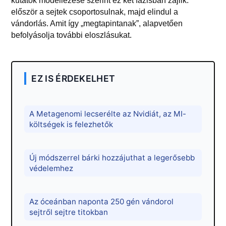
kutatók modellezése szerint ez két fázisban zajlik:
először a sejtek csoportosulnak, majd elindul a
vándorlás. Amit így „megtapintanak”, alapvetően
befolyásolja további eloszlásukat.
EZ IS ÉRDEKELHET
A Metagenomi lecserélte az Nvidiát, az MI-
költségek is felezhetők
Új módszerrel bárki hozzájuthat a legerősebb
védelemhez
Az óceánban naponta 250 gén vándorol
sejtről sejtre titokban