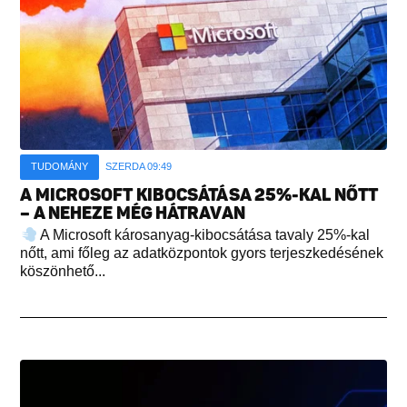
TUDOMÁNY
SZERDA 09:49
A MICROSOFT KIBOCSÁTÁSA 25%-KAL NŐTT
– A NEHEZE MÉG HÁTRAVAN
A Microsoft károsanyag-kibocsátása tavaly 25%-kal
nőtt, ami főleg az adatközpontok gyors terjeszkedésének
köszönhető...