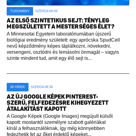
TUDOMÁNY
SZERDA 08:49
AZ ELSŐ SZINTETIKUS SEJT: TÉNYLEG
MEGSZÜLETETT A MESTERSÉGES ÉLET?
A Minnesotai Egyetem laboratóriumában újszerű
biológiai eredmény született: egy aprócska SpudCell
nevű képződmény képes táplálkozni, növekedni,
versengeni, osztódni és lemásolni önmagát – vagyis
szinte mindent tud, amit egy élő sejt is...
MI HÍREK
SZERDA 08:36
AZ ÚJ GOOGLE KÉPEK PINTEREST-
SZERŰ, FELFEDEZÉSRE KIHEGYEZETT
ÁTALAKÍTÁST KAPOTT
A Google Képek (Google Images) megújult külsőt
kapott: mostantól személyre szabott galériákat
kínál a felhasználóknak, így még könnyebben
fedezhetik fel az őket érdeklő képeket...