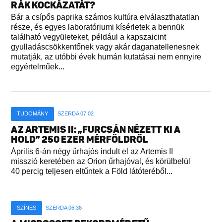
RÁK KOCKÁZATÁT?
Bár a csípős paprika számos kultúra elválaszthatatlan
része, és egyes laboratóriumi kísérletek a bennük
található vegyületeket, például a kapszaicint
gyulladáscsökkentőnek vagy akár daganatellenesnek
mutatják, az utóbbi évek humán kutatásai nem ennyire
egyértelműek...
TUDOMÁNY
SZERDA 07:02
AZ ARTEMIS II: „FURCSÁN NÉZETT KI A
HOLD” 250 EZER MÉRFÖLDRŐL
Április 6-án négy űrhajós indult el az Artemis II
misszió keretében az Orion űrhajóval, és körülbelül
40 percig teljesen eltűntek a Föld látóteréből...
SZÍNES
SZERDA 06:38