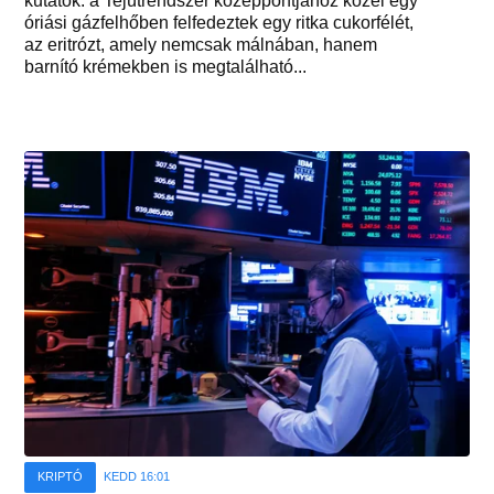
kutatók: a Tejútrendszer középpontjához közel egy
óriási gázfelhőben felfedeztek egy ritka cukorfélét,
az eritrózt, amely nemcsak málnában, hanem
barnító krémekben is megtalálható...
KRIPTÓ
KEDD 16:01