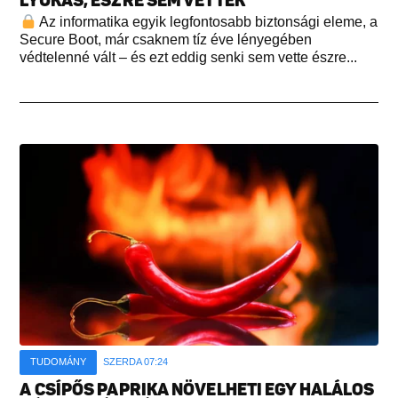
LYUKAS, ÉSZRE SEM VETTÉK
Az informatika egyik legfontosabb biztonsági eleme, a
Secure Boot, már csaknem tíz éve lényegében
védtelenné vált – és ezt eddig senki sem vette észre...
TUDOMÁNY
SZERDA 07:24
A CSÍPŐS PAPRIKA NÖVELHETI EGY HALÁLOS