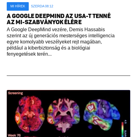
MI HÍREK
SZERDA 08:12
A GOOGLE DEEPMIND AZ USA-T TENNÉ
AZ MI-SZABVÁNYOK ÉLÉRE
A Google DeepMind vezére, Demis Hassabis
szerint az új generációs mesterséges intelligencia
egyre komolyabb veszélyeket rejt magában,
például a kiberbiztonság és a biológiai
fenyegetések terén...