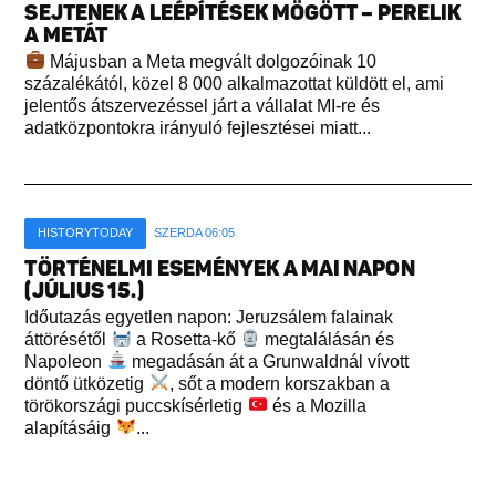
SEJTENEK A LEÉPÍTÉSEK MÖGÖTT – PERELIK
A METÁT
Májusban a Meta megvált dolgozóinak 10
százalékától, közel 8 000 alkalmazottat küldött el, ami
jelentős átszervezéssel járt a vállalat MI-re és
adatközpontokra irányuló fejlesztései miatt...
HISTORYTODAY
SZERDA 06:05
TÖRTÉNELMI ESEMÉNYEK A MAI NAPON
(JÚLIUS 15.)
Időutazás egyetlen napon: Jeruzsálem falainak
áttörésétől
a Rosetta-kő
megtalálásán és
Napoleon
megadásán át a Grunwaldnál vívott
döntő ütközetig
, sőt a modern korszakban a
törökországi puccskísérletig
és a Mozilla
alapításáig
...