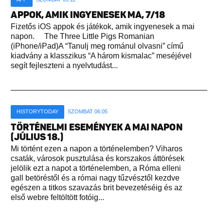
APPOK, AMIK INGYENESEK MA, 7/18
Fizetős iOS appok és játékok, amik ingyenesek a mai
napon. The Three Little Pigs Romanian
(iPhone/iPad)A “Tanulj meg románul olvasni” című
kiadvány a klasszikus “A három kismalac” meséjével
segít fejleszteni a nyelvtudást...
HISTORYTODAY
SZOMBAT 06:05
TÖRTÉNELMI ESEMÉNYEK A MAI NAPON
(JÚLIUS 18.)
Mi történt ezen a napon a történelemben? Viharos
csaták, városok pusztulása és korszakos áttörések
jelölik ezt a napot a történelemben, a Róma elleni
gall betöréstől és a római nagy tűzvésztől kezdve
egészen a titkos szavazás brit bevezetéséig és az
első webre feltöltött fotóig...