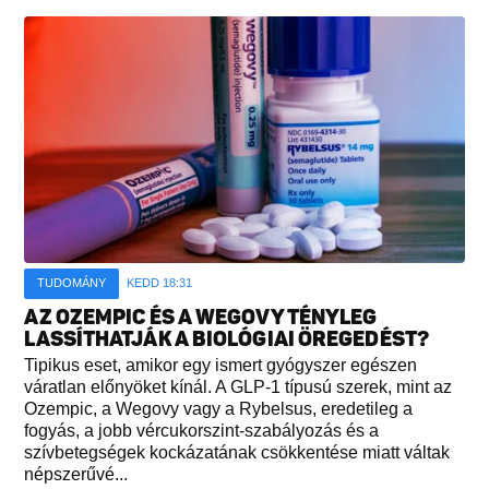
TUDOMÁNY
KEDD 18:31
AZ OZEMPIC ÉS A WEGOVY TÉNYLEG
LASSÍTHATJÁK A BIOLÓGIAI ÖREGEDÉST?
Tipikus eset, amikor egy ismert gyógyszer egészen
váratlan előnyöket kínál. A GLP-1 típusú szerek, mint az
Ozempic, a Wegovy vagy a Rybelsus, eredetileg a
fogyás, a jobb vércukorszint-szabályozás és a
szívbetegségek kockázatának csökkentése miatt váltak
népszerűvé...