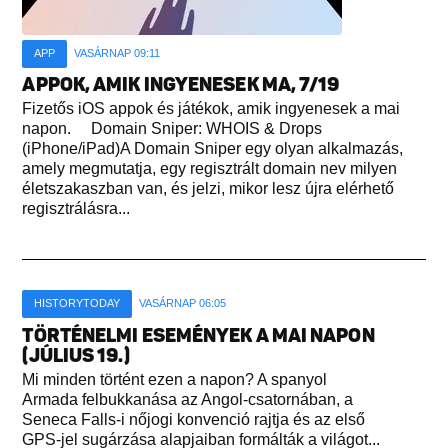
APP
VASÁRNAP 09:11
APPOK, AMIK INGYENESEK MA, 7/19
Fizetős iOS appok és játékok, amik ingyenesek a mai
napon. Domain Sniper: WHOIS & Drops
(iPhone/iPad)A Domain Sniper egy olyan alkalmazás,
amely megmutatja, egy regisztrált domain nev milyen
életszakaszban van, és jelzi, mikor lesz újra elérhető
regisztrálásra...
HISTORYTODAY
VASÁRNAP 06:05
TÖRTÉNELMI ESEMÉNYEK A MAI NAPON
(JÚLIUS 19.)
Mi minden történt ezen a napon? A spanyol
Armada felbukkanása az Angol-csatornában, a
Seneca Falls-i nőjogi konvenció rajtja és az első
GPS-jel sugárzása alapjaiban formálták a világot...