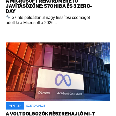
A MICROSOFT REKORDMÉRETŰ
JAVÍTÁSÖZÖNE: 570 HIBA ÉS 3 ZERO-
DAY
Szinte példátlanul nagy frissítési csomagot
adott ki a Microsoft a 2026...
MI HÍREK
SZERDA 06:25
A VOLT DOLGOZÓK RÉSZREHAJLÓ MI-T