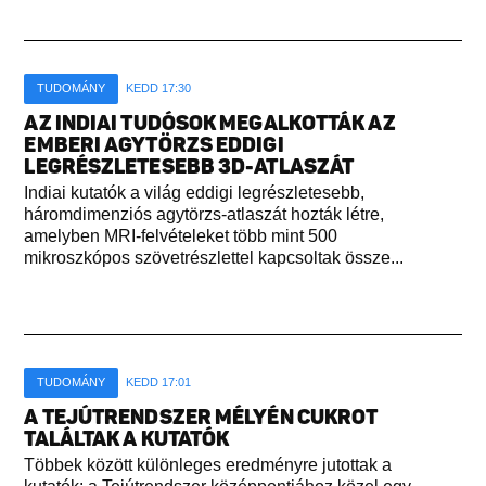
TUDOMÁNY
KEDD 17:30
AZ INDIAI TUDÓSOK MEGALKOTTÁK AZ
EMBERI AGYTÖRZS EDDIGI
LEGRÉSZLETESEBB 3D-ATLASZÁT
Indiai kutatók a világ eddigi legrészletesebb,
háromdimenziós agytörzs-atlaszát hozták létre,
amelyben MRI-felvételeket több mint 500
mikroszkópos szövetrészlettel kapcsoltak össze...
TUDOMÁNY
KEDD 17:01
A TEJÚTRENDSZER MÉLYÉN CUKROT
TALÁLTAK A KUTATÓK
Többek között különleges eredményre jutottak a