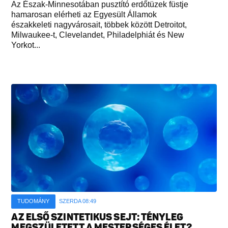
Az Észak-Minnesotában pusztító erdőtüzek füstje
hamarosan elérheti az Egyesült Államok
északkeleti nagyvárosait, többek között Detroitot,
Milwaukee-t, Clevelandet, Philadelphiát és New
Yorkot...
TUDOMÁNY
SZERDA 08:49
AZ ELSŐ SZINTETIKUS SEJT: TÉNYLEG
MEGSZÜLETETT A MESTERSÉGES ÉLET?