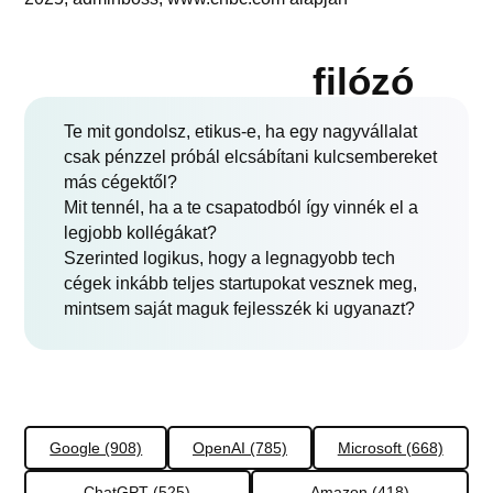
filózó
Te mit gondolsz, etikus-e, ha egy nagyvállalat
csak pénzzel próbál elcsábítani kulcsembereket
más cégektől?
Mit tennél, ha a te csapatodból így vinnék el a
legjobb kollégákat?
Szerinted logikus, hogy a legnagyobb tech
cégek inkább teljes startupokat vesznek meg,
mintsem saját maguk fejlesszék ki ugyanazt?
Google (908)
OpenAI (785)
Microsoft (668)
ChatGPT (525)
Amazon (418)