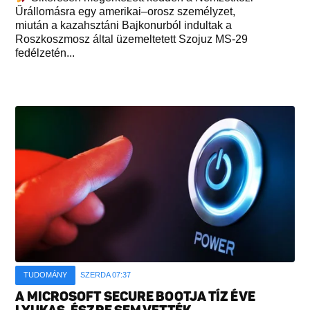
Űrállomásra egy amerikai–orosz személyzet,
miután a kazahsztáni Bajkonurból indultak a
Roszkoszmosz által üzemeltetett Szojuz MS-29
fedélzetén...
TUDOMÁNY
SZERDA 07:37
A MICROSOFT SECURE BOOTJA TÍZ ÉVE