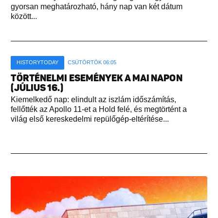
gyorsan meghatározható, hány nap van két dátum
között...
HISTORYTODAY
CSÜTÖRTÖK 06:05
TÖRTÉNELMI ESEMÉNYEK A MAI NAPON
(JÚLIUS 16.)
Kiemelkedő nap: elindult az iszlám időszámítás,
fellőtték az Apollo 11-et a Hold felé, és megtörtént a
világ első kereskedelmi repülőgép-eltérítése...