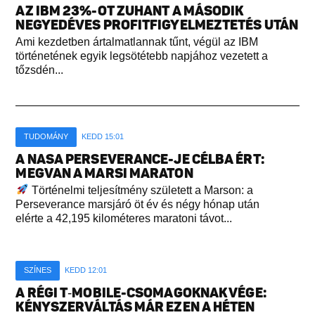
AZ IBM 23%-OT ZUHANT A MÁSODIK
NEGYEDÉVES PROFITFIGYELMEZTETÉS UTÁN
Ami kezdetben ártalmatlannak tűnt, végül az IBM
történetének egyik legsötétebb napjához vezetett a
tőzsdén...
TUDOMÁNY
KEDD 15:01
A NASA PERSEVERANCE-JE CÉLBA ÉRT:
MEGVAN A MARSI MARATON
Történelmi teljesítmény született a Marson: a
Perseverance marsjáró öt év és négy hónap után
elérte a 42,195 kilométeres maratoni távot...
SZÍNES
KEDD 12:01
A RÉGI T‑MOBILE-CSOMAGOKNAK VÉGE:
KÉNYSZERVÁLTÁS MÁR EZEN A HÉTEN