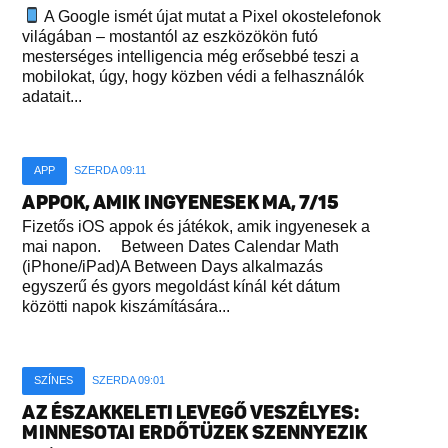
A Google ismét újat mutat a Pixel okostelefonok
világában – mostantól az eszközökön futó
mesterséges intelligencia még erősebbé teszi a
mobilokat, úgy, hogy közben védi a felhasználók
adatait...
APP
SZERDA 09:11
APPOK, AMIK INGYENESEK MA, 7/15
Fizetős iOS appok és játékok, amik ingyenesek a
mai napon. Between Dates Calendar Math
(iPhone/iPad)A Between Days alkalmazás
egyszerű és gyors megoldást kínál két dátum
közötti napok kiszámítására...
SZÍNES
SZERDA 09:01
AZ ÉSZAKKELETI LEVEGŐ VESZÉLYES:
MINNESOTAI ERDŐTÜZEK SZENNYEZIK