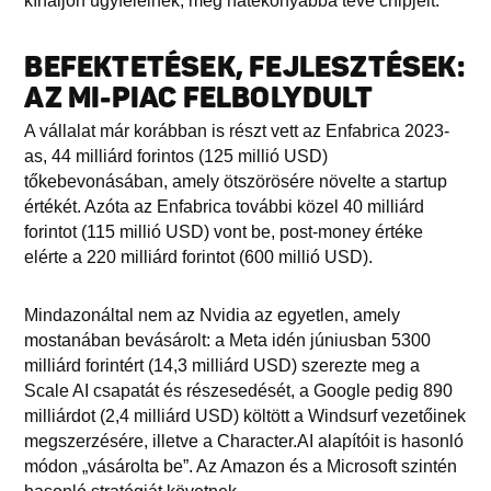
kínáljon ügyfeleinek, még hatékonyabbá téve chipjeit.
BEFEKTETÉSEK, FEJLESZTÉSEK:
AZ MI-PIAC FELBOLYDULT
A vállalat már korábban is részt vett az Enfabrica 2023-
as, 44 milliárd forintos (125 millió USD)
tőkebevonásában, amely ötszörösére növelte a startup
értékét. Azóta az Enfabrica további közel 40 milliárd
forintot (115 millió USD) vont be, post-money értéke
elérte a 220 milliárd forintot (600 millió USD).
Mindazonáltal nem az Nvidia az egyetlen, amely
mostanában bevásárolt: a Meta idén júniusban 5300
milliárd forintért (14,3 milliárd USD) szerezte meg a
Scale AI csapatát és részesedését, a Google pedig 890
milliárdot (2,4 milliárd USD) költött a Windsurf vezetőinek
megszerzésére, illetve a Character.AI alapítóit is hasonló
módon „vásárolta be”. Az Amazon és a Microsoft szintén