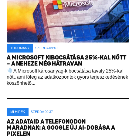
TUDOMÁNY
SZERDA 09:49
A MICROSOFT KIBOCSÁTÁSA 25%-KAL NŐTT
– A NEHEZE MÉG HÁTRAVAN
A Microsoft károsanyag-kibocsátása tavaly 25%-kal
nőtt, ami főleg az adatközpontok gyors terjeszkedésének
köszönhető...
MI HÍREK
SZERDA 09:37
AZ ADATAID A TELEFONODON
MARADNAK: A GOOGLE ÚJ AI-DOBÁSA A
PIXELEN