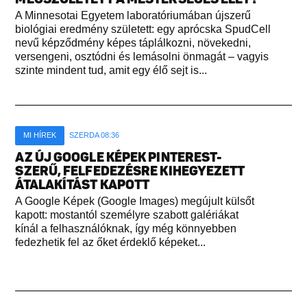
A Minnesotai Egyetem laboratóriumában újszerű
biológiai eredmény született: egy aprócska SpudCell
nevű képződmény képes táplálkozni, növekedni,
versengeni, osztódni és lemásolni önmagát – vagyis
szinte mindent tud, amit egy élő sejt is...
MI HÍREK
SZERDA 08:36
AZ ÚJ GOOGLE KÉPEK PINTEREST-
SZERŰ, FELFEDEZÉSRE KIHEGYEZETT
ÁTALAKÍTÁST KAPOTT
A Google Képek (Google Images) megújult külsőt
kapott: mostantól személyre szabott galériákat
kínál a felhasználóknak, így még könnyebben
fedezhetik fel az őket érdeklő képeket...