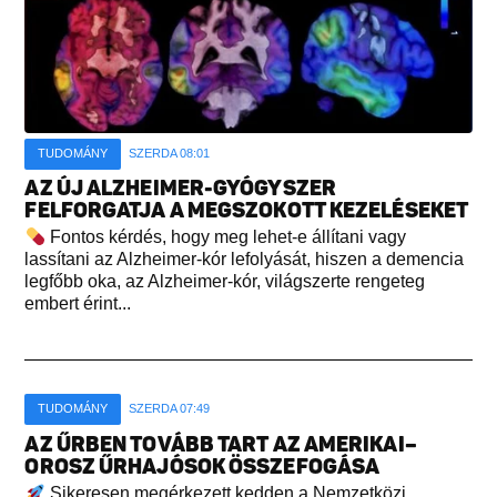
TUDOMÁNY
SZERDA 08:01
AZ ÚJ ALZHEIMER-GYÓGYSZER
FELFORGATJA A MEGSZOKOTT KEZELÉSEKET
Fontos kérdés, hogy meg lehet-e állítani vagy
lassítani az Alzheimer-kór lefolyását, hiszen a demencia
legfőbb oka, az Alzheimer-kór, világszerte rengeteg
embert érint...
TUDOMÁNY
SZERDA 07:49
AZ ŰRBEN TOVÁBB TART AZ AMERIKAI–
OROSZ ŰRHAJÓSOK ÖSSZEFOGÁSA
Sikeresen megérkezett kedden a Nemzetközi