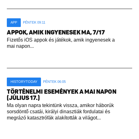
APP
PÉNTEK 09:11
APPOK, AMIK INGYENESEK MA, 7/17
Fizetős iOS appok és játékok, amik ingyenesek a
mai napon...
HISTORYTODAY
PÉNTEK 06:05
TÖRTÉNELMI ESEMÉNYEK A MAI NAPON
(JÚLIUS 17.)
Ma olyan napra tekintünk vissza, amikor háborúk
sorsdöntő csatái, királyi dinasztiák fordulatai és
megrázó katasztrófák alakították a világot...