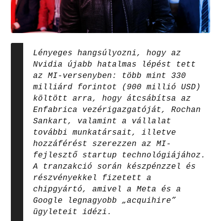
Lényeges hangsúlyozni, hogy az
Nvidia újabb hatalmas lépést tett
az MI-versenyben: több mint 330
milliárd forintot (900 millió USD)
költött arra, hogy átcsábítsa az
Enfabrica vezérigazgatóját, Rochan
Sankart, valamint a vállalat
további munkatársait, illetve
hozzáférést szerezzen az MI-
fejlesztő startup technológiájához.
A tranzakció során készpénzzel és
részvényekkel fizetett a
chipgyártó, amivel a Meta és a
Google legnagyobb „acquihire”
ügyleteit idézi.