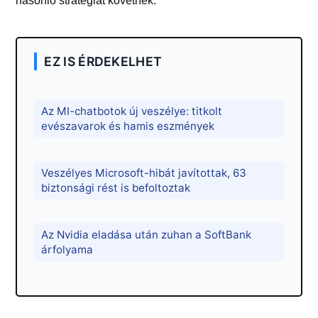
hasonló stratégiát követnek.
EZ IS ÉRDEKELHET
Az MI-chatbotok új veszélye: titkolt
evészavarok és hamis eszmények
Veszélyes Microsoft-hibát javítottak, 63
biztonsági rést is befoltoztak
Az Nvidia eladása után zuhan a SoftBank
árfolyama