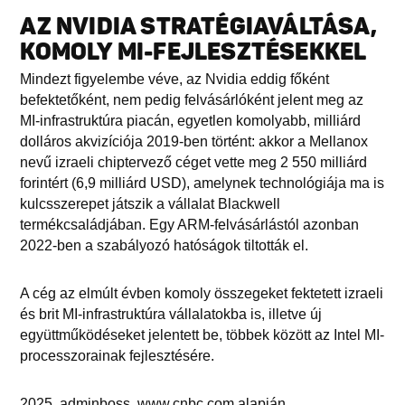
AZ NVIDIA STRATÉGIAVÁLTÁSA,
KOMOLY MI-FEJLESZTÉSEKKEL
Mindezt figyelembe véve, az Nvidia eddig főként
befektetőként, nem pedig felvásárlóként jelent meg az
MI-infrastruktúra piacán, egyetlen komolyabb, milliárd
dolláros akvizíciója 2019-ben történt: akkor a Mellanox
nevű izraeli chiptervező céget vette meg 2 550 milliárd
forintért (6,9 milliárd USD), amelynek technológiája ma is
kulcsszerepet játszik a vállalat Blackwell
termékcsaládjában. Egy ARM-felvásárlástól azonban
2022-ben a szabályozó hatóságok tiltották el.
A cég az elmúlt évben komoly összegeket fektetett izraeli
és brit MI-infrastruktúra vállalatokba is, illetve új
együttműködéseket jelentett be, többek között az Intel MI-
processzorainak fejlesztésére.
2025, adminboss, www.cnbc.com alapján