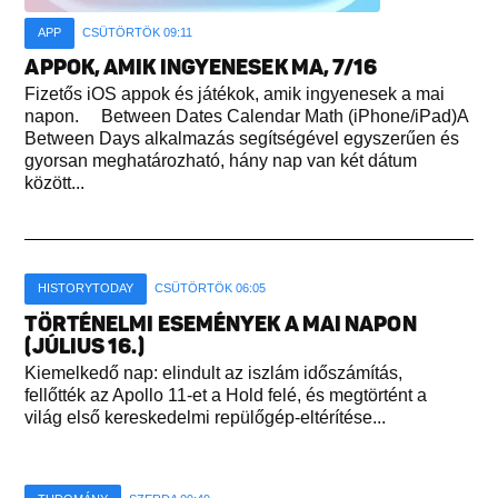
APP
CSÜTÖRTÖK 09:11
APPOK, AMIK INGYENESEK MA, 7/16
Fizetős iOS appok és játékok, amik ingyenesek a mai
napon. Between Dates Calendar Math (iPhone/iPad)A
Between Days alkalmazás segítségével egyszerűen és
gyorsan meghatározható, hány nap van két dátum
között...
HISTORYTODAY
CSÜTÖRTÖK 06:05
TÖRTÉNELMI ESEMÉNYEK A MAI NAPON
(JÚLIUS 16.)
Kiemelkedő nap: elindult az iszlám időszámítás,
fellőtték az Apollo 11-et a Hold felé, és megtörtént a
világ első kereskedelmi repülőgép-eltérítése...