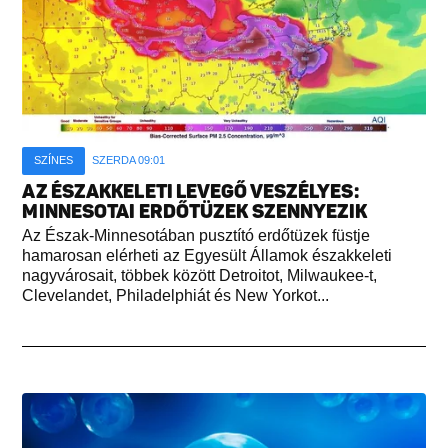
SZÍNES
SZERDA 09:01
AZ ÉSZAKKELETI LEVEGŐ VESZÉLYES:
MINNESOTAI ERDŐTÜZEK SZENNYEZIK
Az Észak-Minnesotában pusztító erdőtüzek füstje
hamarosan elérheti az Egyesült Államok északkeleti
nagyvárosait, többek között Detroitot, Milwaukee-t,
Clevelandet, Philadelphiát és New Yorkot...