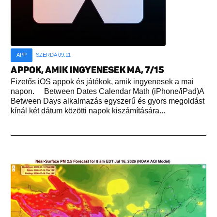
APP
SZERDA 09:11
APPOK, AMIK INGYENESEK MA, 7/15
Fizetős iOS appok és játékok, amik ingyenesek a mai
napon. Between Dates Calendar Math (iPhone/iPad)A
Between Days alkalmazás egyszerű és gyors megoldást
kínál két dátum közötti napok kiszámítására...