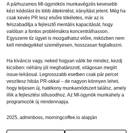
A párhuzamos MI-ügynökös munkavégzés kevesebb
kézi kódolást és több áttekintést, irányítást jelent. Még ha
csak kevés PR lesz elsőre tökéletes, már az is
felszabadítja a fejlesztő mentális kapacitását, hogy
valóban a fontos problémákra koncentrálhasson.
Egyszerre tíz ügyet is mozgathatsz előre, miközben nem
kell mindegyikkel személyesen, hosszasan foglalkozni.
Ha kíváncsi vagy, neked hogyan válik be mindez, kezdj
kicsiben: néhány jól meghatározott, világosan megírt
issue-leírással. Legrosszabb esetben csak pár percet
veszítesz hibás PR-okkal – de nagyon könnyen lehet,
hogy teljesen új, hatékony munkamódszert találsz, amely
illik a fejlesztési stílusodhoz. Az MI-ügynök munkahely a
programozók új mindennapja.
2025, adminboss, morningcoffee.io alapján