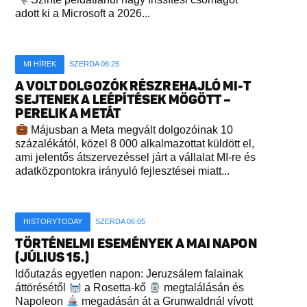
adott ki a Microsoft a 2026...
MI HÍREK
SZERDA 06:25
A VOLT DOLGOZÓK RÉSZREHAJLÓ MI-T
SEJTENEK A LEÉPÍTÉSEK MÖGÖTT –
PERELIK A METÁT
Májusban a Meta megvált dolgozóinak 10
százalékától, közel 8 000 alkalmazottat küldött el,
ami jelentős átszervezéssel járt a vállalat MI-re és
adatközpontokra irányuló fejlesztései miatt...
HISTORYTODAY
SZERDA 06:05
TÖRTÉNELMI ESEMÉNYEK A MAI NAPON
(JÚLIUS 15.)
Időutazás egyetlen napon: Jeruzsálem falainak
áttörésétől
a Rosetta-kő
megtalálásán és
Napoleon
megadásán át a Grunwaldnál vívott