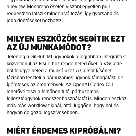
a review. Monorepo esetén viszont egyetlen pull
requestben látszik minden változás, így gyorsabb és
jobb döntéseket hozhatsz.
MILYEN ESZKÖZÖK SEGÍTIK EZT
AZ ÚJ MUNKAMÓDOT?
Jelenleg a GitHub MI-ügynökök a legjobban integráltak:
közvetlenül az Issue-hoz rendelheted őket, a VSCode-
ból felügyelheted a munkájukat. A Cursor kísérleti
fázisban teszteli a párhuzamos ügynök-támogatást, de
ígéretesek az eredmények. Az OpenAI Codex CLI
lehetővé teszi a felhőben futó, párhuzamos
fejlesztőügynök-rendszer használatát is. Minden eszköz
más-más workflow-t kínál, attól függően, hogy hol és
hogyan dolgozol legszívesebben.
MIÉRT ÉRDEMES KIPRÓBÁLNI?