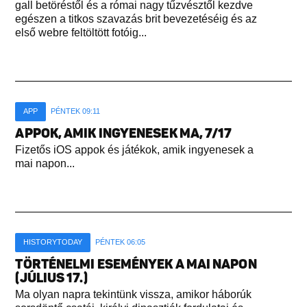
gall betöréstől és a római nagy tűzvésztől kezdve
egészen a titkos szavazás brit bevezetéséig és az
első webre feltöltött fotóig...
APP
PÉNTEK 09:11
APPOK, AMIK INGYENESEK MA, 7/17
Fizetős iOS appok és játékok, amik ingyenesek a
mai napon...
HISTORYTODAY
PÉNTEK 06:05
TÖRTÉNELMI ESEMÉNYEK A MAI NAPON
(JÚLIUS 17.)
Ma olyan napra tekintünk vissza, amikor háborúk