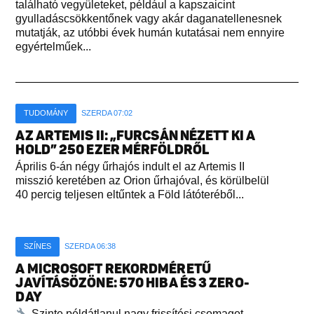
található vegyületeket, például a kapszaicint
gyulladáscsökkentőnek vagy akár daganatellenesnek
mutatják, az utóbbi évek humán kutatásai nem ennyire
egyértelműek...
TUDOMÁNY
SZERDA 07:02
AZ ARTEMIS II: „FURCSÁN NÉZETT KI A
HOLD” 250 EZER MÉRFÖLDRŐL
Április 6-án négy űrhajós indult el az Artemis II
misszió keretében az Orion űrhajóval, és körülbelül
40 percig teljesen eltűntek a Föld látóteréből...
SZÍNES
SZERDA 06:38
A MICROSOFT REKORDMÉRETŰ
JAVÍTÁSÖZÖNE: 570 HIBA ÉS 3 ZERO-
DAY
Szinte példátlanul nagy frissítési csomagot