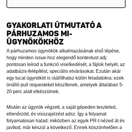
GYAKORLATI ÚTMUTATÓ A
PÁRHUZAMOS MI-
ÜGYNÖKÖKHÖZ
A párhuzamos ügynökök alkalmazásának első lépése,
hogy minden issue-hoz elegendő kontextust adj:
pontosan leírod a funkció viselkedését, a fájlok helyét, az
adatbázis-felépítést, speciális elvárásokat. Ezután akár
egy tucat ügynököt is ráállíthatsz külön feladatokra; ezek
önálló pull requesteket készítenek, amelyek általában 5-
20 perc alatt elkészülnek.
Miután az ügynök végzett, a saját gépeden teszteled,
ellenőrzöd, és visszajelzést adsz. Így a folyamat
folyamatosan halad: miközben az egyik PR-t nézed át és
javítod, már készül a következő. Ennek köszönhetően a