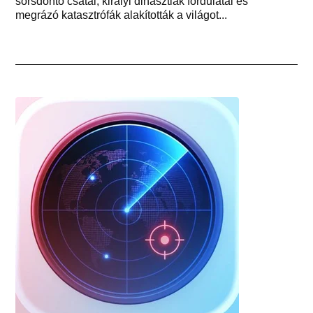
sorsdöntő csatái, királyi dinasztiák fordulatai és
megrázó katasztrófák alakították a világot...