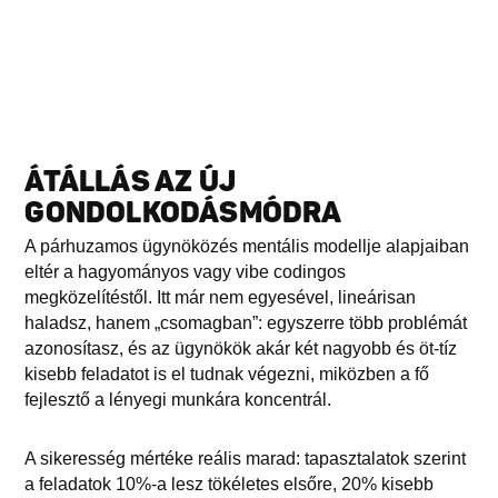
ÁTÁLLÁS AZ ÚJ
GONDOLKODÁSMÓDRA
A párhuzamos ügynöközés mentális modellje alapjaiban
eltér a hagyományos vagy vibe codingos
megközelítéstől. Itt már nem egyesével, lineárisan
haladsz, hanem „csomagban”: egyszerre több problémát
azonosítasz, és az ügynökök akár két nagyobb és öt-tíz
kisebb feladatot is el tudnak végezni, miközben a fő
fejlesztő a lényegi munkára koncentrál.
A sikeresség mértéke reális marad: tapasztalatok szerint
a feladatok 10%-a lesz tökéletes elsőre, 20% kisebb