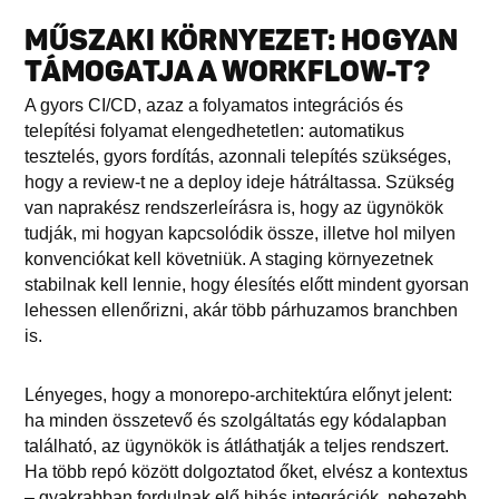
MŰSZAKI KÖRNYEZET: HOGYAN
TÁMOGATJA A WORKFLOW-T?
A gyors CI/CD, azaz a folyamatos integrációs és
telepítési folyamat elengedhetetlen: automatikus
tesztelés, gyors fordítás, azonnali telepítés szükséges,
hogy a review-t ne a deploy ideje hátráltassa. Szükség
van naprakész rendszerleírásra is, hogy az ügynökök
tudják, mi hogyan kapcsolódik össze, illetve hol milyen
konvenciókat kell követniük. A staging környezetnek
stabilnak kell lennie, hogy élesítés előtt mindent gyorsan
lehessen ellenőrizni, akár több párhuzamos branchben
is.
Lényeges, hogy a monorepo-architektúra előnyt jelent:
ha minden összetevő és szolgáltatás egy kódalapban
található, az ügynökök is átláthatják a teljes rendszert.
Ha több repó között dolgoztatod őket, elvész a kontextus
– gyakrabban fordulnak elő hibás integrációk, nehezebb