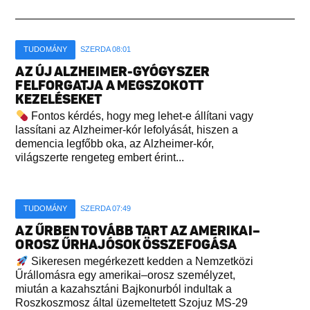
TUDOMÁNY
SZERDA 08:01
AZ ÚJ ALZHEIMER-GYÓGYSZER
FELFORGATJA A MEGSZOKOTT
KEZELÉSEKET
Fontos kérdés, hogy meg lehet-e állítani vagy
lassítani az Alzheimer-kór lefolyását, hiszen a
demencia legfőbb oka, az Alzheimer-kór,
világszerte rengeteg embert érint...
TUDOMÁNY
SZERDA 07:49
AZ ŰRBEN TOVÁBB TART AZ AMERIKAI–
OROSZ ŰRHAJÓSOK ÖSSZEFOGÁSA
Sikeresen megérkezett kedden a Nemzetközi
Űrállomásra egy amerikai–orosz személyzet,
miután a kazahsztáni Bajkonurból indultak a
Roszkoszmosz által üzemeltetett Szojuz MS-29