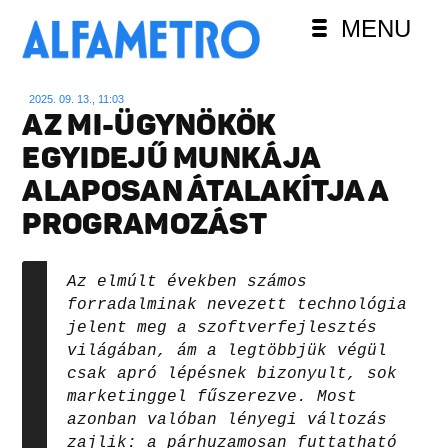
MENU
2025. 09. 13., 11:03
AZ MI-ÜGYNÖKÖK
EGYIDEJŰ MUNKÁJA
ALAPOSAN ÁTALAKÍTJA A
PROGRAMOZÁST
Az elmúlt években számos
forradalminak nevezett technológia
jelent meg a szoftverfejlesztés
világában, ám a legtöbbjük végül
csak apró lépésnek bizonyult, sok
marketinggel fűszerezve. Most
azonban valóban lényegi változás
zajlik: a párhuzamosan futtatható