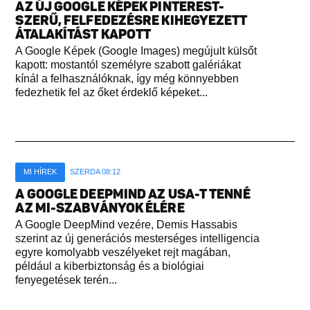
AZ ÚJ GOOGLE KÉPEK PINTEREST-
SZERŰ, FELFEDEZÉSRE KIHEGYEZETT
ÁTALAKÍTÁST KAPOTT
A Google Képek (Google Images) megújult külsőt
kapott: mostantól személyre szabott galériákat
kínál a felhasználóknak, így még könnyebben
fedezhetik fel az őket érdeklő képeket...
MI HÍREK
SZERDA 08:12
A GOOGLE DEEPMIND AZ USA-T TENNÉ
AZ MI-SZABVÁNYOK ÉLÉRE
A Google DeepMind vezére, Demis Hassabis
szerint az új generációs mesterséges intelligencia
egyre komolyabb veszélyeket rejt magában,
például a kiberbiztonság és a biológiai
fenyegetések terén...