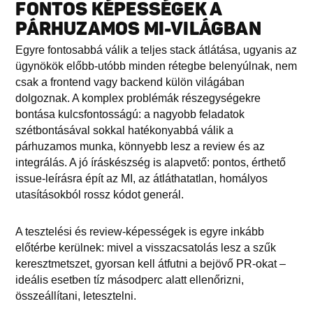
FONTOS KÉPESSÉGEK A
PÁRHUZAMOS MI-VILÁGBAN
Egyre fontosabbá válik a teljes stack átlátása, ugyanis az
ügynökök előbb-utóbb minden rétegbe belenyúlnak, nem
csak a frontend vagy backend külön világában
dolgoznak. A komplex problémák részegységekre
bontása kulcsfontosságú: a nagyobb feladatok
szétbontásával sokkal hatékonyabbá válik a
párhuzamos munka, könnyebb lesz a review és az
integrálás. A jó íráskészség is alapvető: pontos, érthető
issue-leírásra épít az MI, az átláthatatlan, homályos
utasításokból rossz kódot generál.
A tesztelési és review-képességek is egyre inkább
előtérbe kerülnek: mivel a visszacsatolás lesz a szűk
keresztmetszet, gyorsan kell átfutni a bejövő PR-okat –
ideális esetben tíz másodperc alatt ellenőrizni,
összeállítani, letesztelni.