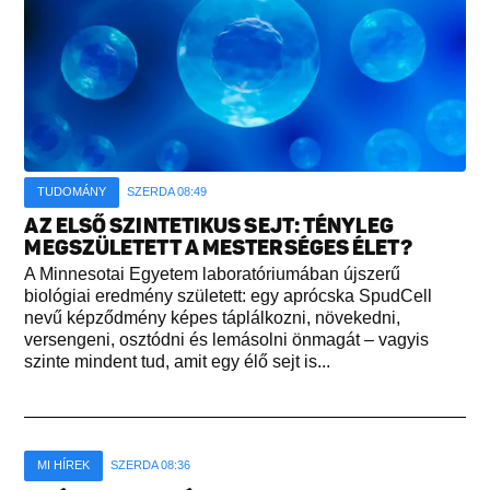
TUDOMÁNY
SZERDA 08:49
AZ ELSŐ SZINTETIKUS SEJT: TÉNYLEG
MEGSZÜLETETT A MESTERSÉGES ÉLET?
A Minnesotai Egyetem laboratóriumában újszerű
biológiai eredmény született: egy aprócska SpudCell
nevű képződmény képes táplálkozni, növekedni,
versengeni, osztódni és lemásolni önmagát – vagyis
szinte mindent tud, amit egy élő sejt is...
MI HÍREK
SZERDA 08:36