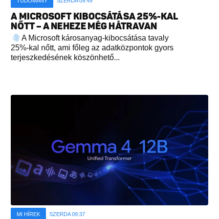
TUDOMÁNY
SZERDA 09:49
A MICROSOFT KIBOCSÁTÁSA 25%-KAL
NŐTT – A NEHEZE MÉG HÁTRAVAN
A Microsoft károsanyag-kibocsátása tavaly
25%-kal nőtt, ami főleg az adatközpontok gyors
terjeszkedésének köszönhető...
MI HÍREK
SZERDA 09:37