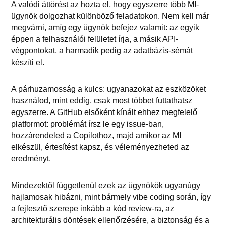
A valódi áttörést az hozta el, hogy egyszerre több MI-
ügynök dolgozhat különböző feladatokon. Nem kell már
megvárni, amíg egy ügynök befejez valamit: az egyik
éppen a felhasználói felületet írja, a másik API-
végpontokat, a harmadik pedig az adatbázis-sémát
készíti el.
A párhuzamosság a kulcs: ugyanazokat az eszközöket
használod, mint eddig, csak most többet futtathatsz
egyszerre. A GitHub elsőként kínált ehhez megfelelő
platformot: problémát írsz le egy issue-ban,
hozzárendeled a Copilothoz, majd amikor az MI
elkészül, értesítést kapsz, és véleményezheted az
eredményt.
Mindezektől függetlenül ezek az ügynökök ugyanúgy
hajlamosak hibázni, mint bármely vibe coding során, így
a fejlesztő szerepe inkább a kód review-ra, az
architekturális döntések ellenőrzésére, a biztonság és a