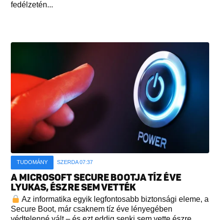
fedélzetén...
TUDOMÁNY
SZERDA 07:37
A MICROSOFT SECURE BOOTJA TÍZ ÉVE
LYUKAS, ÉSZRE SEM VETTÉK
Az informatika egyik legfontosabb biztonsági eleme, a
Secure Boot, már csaknem tíz éve lényegében
védtelenné vált – és ezt eddig senki sem vette észre...