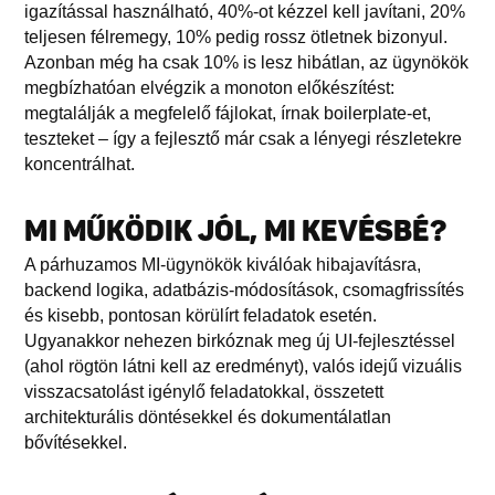
igazítással használható, 40%-ot kézzel kell javítani, 20%
teljesen félremegy, 10% pedig rossz ötletnek bizonyul.
Azonban még ha csak 10% is lesz hibátlan, az ügynökök
megbízhatóan elvégzik a monoton előkészítést:
megtalálják a megfelelő fájlokat, írnak boilerplate-et,
teszteket – így a fejlesztő már csak a lényegi részletekre
koncentrálhat.
MI MŰKÖDIK JÓL, MI KEVÉSBÉ?
A párhuzamos MI-ügynökök kiválóak hibajavításra,
backend logika, adatbázis-módosítások, csomagfrissítés
és kisebb, pontosan körülírt feladatok esetén.
Ugyanakkor nehezen birkóznak meg új UI-fejlesztéssel
(ahol rögtön látni kell az eredményt), valós idejű vizuális
visszacsatolást igénylő feladatokkal, összetett
architekturális döntésekkel és dokumentálatlan
bővítésekkel.