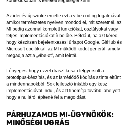
kontextusában is lehetett segítséget kérni.
Az idei év új szintre emelte ezt a vibe coding fogalmával,
amikor természetes nyelven mondod el, mit szeretnél, az
MI pedig azonnal komplett funkciókat, osztályokat vagy
teljes implementációkat ír belőle. Például, ha azt kéred,
hogy készítsen bejelentkezési űrlapot Google, GitHub és
Microsoft opciókkal, az MI működő kódot generál, amely
megadja azt a „vibe-ot”, amit leírtál.
Lényeges, hogy ezzel drasztikusan felgyorsult a
prototípus-készítés, és az ismétlődő kódírás szinte eltűnt
a mindennapokból. Sok fejlesztő inkább egy kész
implementációval indul, és azt finomítja tovább, ahelyett
hogy a nulláról építené fel a megoldást.
PÁRHUZAMOS MI-ÜGYNÖKÖK:
MINŐSÉGI UGRÁS