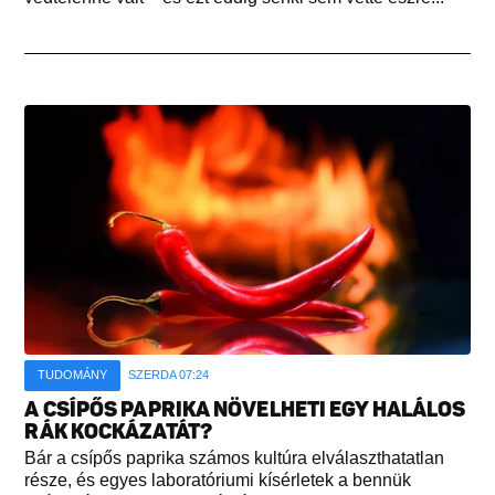
TUDOMÁNY
SZERDA 07:24
A CSÍPŐS PAPRIKA NÖVELHETI EGY HALÁLOS
RÁK KOCKÁZATÁT?
Bár a csípős paprika számos kultúra elválaszthatatlan
része, és egyes laboratóriumi kísérletek a bennük