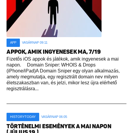
APP
VASÁRNAP 09:11
APPOK, AMIK INGYENESEK MA, 7/19
Fizetős iOS appok és játékok, amik ingyenesek a mai
napon. Domain Sniper: WHOIS & Drops
(iPhone/iPad)A Domain Sniper egy olyan alkalmazás,
amely megmutatja, egy regisztrált domain nev milyen
életszakaszban van, és jelzi, mikor lesz újra elérhető
regisztrálásra...
HISTORYTODAY
VASÁRNAP 06:05
TÖRTÉNELMI ESEMÉNYEK A MAI NAPON
(JÚLIUS 19.)