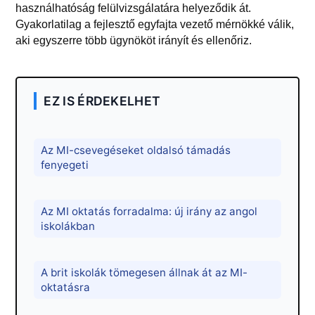
használhatóság felülvizsgálatára helyeződik át.
Gyakorlatilag a fejlesztő egyfajta vezető mérnökké válik,
aki egyszerre több ügynököt irányít és ellenőriz.
EZ IS ÉRDEKELHET
Az MI-csevegéseket oldalsó támadás
fenyegeti
Az MI oktatás forradalma: új irány az angol
iskolákban
A brit iskolák tömegesen állnak át az MI-
oktatásra