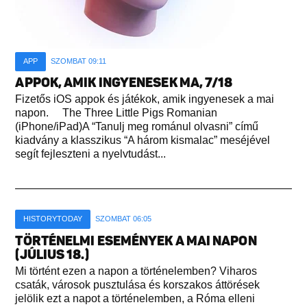
APP
SZOMBAT 09:11
APPOK, AMIK INGYENESEK MA, 7/18
Fizetős iOS appok és játékok, amik ingyenesek a mai
napon. The Three Little Pigs Romanian
(iPhone/iPad)A “Tanulj meg románul olvasni” című
kiadvány a klasszikus “A három kismalac” meséjével
segít fejleszteni a nyelvtudást...
HISTORYTODAY
SZOMBAT 06:05
TÖRTÉNELMI ESEMÉNYEK A MAI NAPON
(JÚLIUS 18.)
Mi történt ezen a napon a történelemben? Viharos
csaták, városok pusztulása és korszakos áttörések
jelölik ezt a napot a történelemben, a Róma elleni