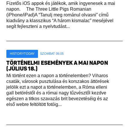
Fizetős iOS appok és játékok, amik ingyenesek a mai
napon. The Three Little Pigs Romanian
(iPhone/iPad)A “Tanulj meg románul olvasni” című
kiadvány a klasszikus “A három kismalac” meséjével
segít fejleszteni a nyelvtudást...
HISTORYTODAY
SZOMBAT 06:05
TÖRTÉNELMI ESEMÉNYEK A MAI NAPON
(JÚLIUS 18.)
Mi történt ezen a napon a történelemben? Viharos
csaták, városok pusztulása és korszakos áttörések
jelölik ezt a napot a történelemben, a Róma elleni
gall betöréstől és a római nagy tűzvésztől kezdve
egészen a titkos szavazás brit bevezetéséig és az
első webre feltöltött fotóig...