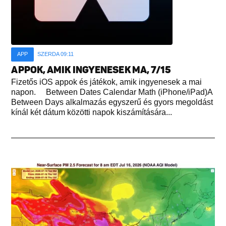
APP
SZERDA 09:11
APPOK, AMIK INGYENESEK MA, 7/15
Fizetős iOS appok és játékok, amik ingyenesek a mai
napon. Between Dates Calendar Math (iPhone/iPad)A
Between Days alkalmazás egyszerű és gyors megoldást
kínál két dátum közötti napok kiszámítására...