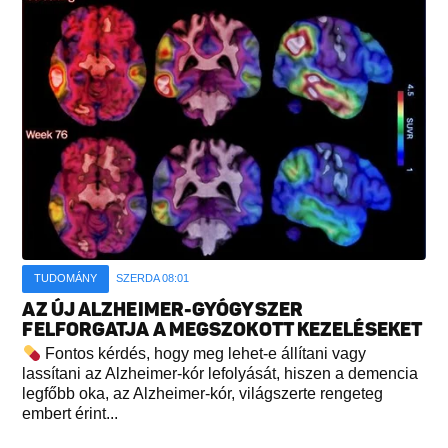
TUDOMÁNY
SZERDA 08:01
AZ ÚJ ALZHEIMER-GYÓGYSZER
FELFORGATJA A MEGSZOKOTT KEZELÉSEKET
Fontos kérdés, hogy meg lehet-e állítani vagy
lassítani az Alzheimer-kór lefolyását, hiszen a demencia
legfőbb oka, az Alzheimer-kór, világszerte rengeteg
embert érint...