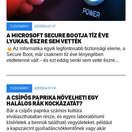
TUDOMÁNY
SZERDA 07:37
A MICROSOFT SECURE BOOTJA TÍZ ÉVE
LYUKAS, ÉSZRE SEM VETTÉK
Az informatika egyik legfontosabb biztonsági eleme, a
Secure Boot, már csaknem tíz éve lényegében
védtelenné vált – és ezt eddig senki sem vette észre...
TUDOMÁNY
SZERDA 07:24
A CSÍPŐS PAPRIKA NÖVELHETI EGY
HALÁLOS RÁK KOCKÁZATÁT?
Bár a csípős paprika számos kultúra
elválaszthatatlan része, és egyes laboratóriumi
kísérletek a bennük található vegyületeket, például
a kapszaicint gyulladáscsökkentőnek vagy akár