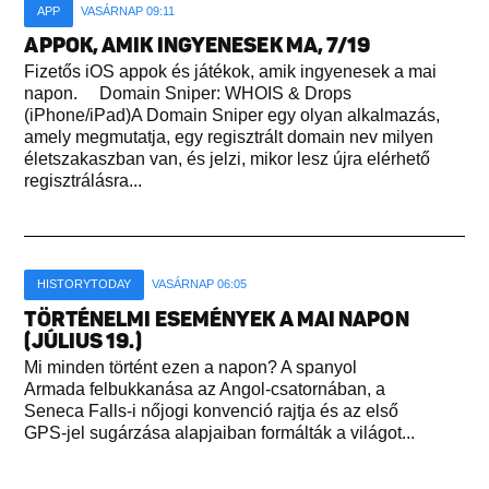
APP
VASÁRNAP 09:11
APPOK, AMIK INGYENESEK MA, 7/19
Fizetős iOS appok és játékok, amik ingyenesek a mai
napon. Domain Sniper: WHOIS & Drops
(iPhone/iPad)A Domain Sniper egy olyan alkalmazás,
amely megmutatja, egy regisztrált domain nev milyen
életszakaszban van, és jelzi, mikor lesz újra elérhető
regisztrálásra...
HISTORYTODAY
VASÁRNAP 06:05
TÖRTÉNELMI ESEMÉNYEK A MAI NAPON
(JÚLIUS 19.)
Mi minden történt ezen a napon? A spanyol
Armada felbukkanása az Angol-csatornában, a
Seneca Falls-i nőjogi konvenció rajtja és az első
GPS-jel sugárzása alapjaiban formálták a világot...