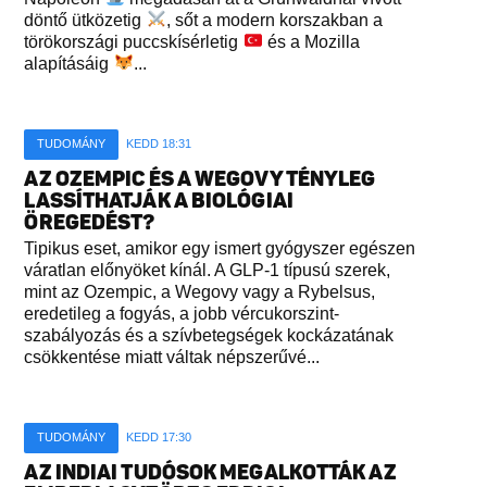
döntő ütközetig
, sőt a modern korszakban a
törökországi puccskísérletig
és a Mozilla
alapításáig
...
TUDOMÁNY
KEDD 18:31
AZ OZEMPIC ÉS A WEGOVY TÉNYLEG
LASSÍTHATJÁK A BIOLÓGIAI
ÖREGEDÉST?
Tipikus eset, amikor egy ismert gyógyszer egészen
váratlan előnyöket kínál. A GLP-1 típusú szerek,
mint az Ozempic, a Wegovy vagy a Rybelsus,
eredetileg a fogyás, a jobb vércukorszint-
szabályozás és a szívbetegségek kockázatának
csökkentése miatt váltak népszerűvé...
TUDOMÁNY
KEDD 17:30
AZ INDIAI TUDÓSOK MEGALKOTTÁK AZ