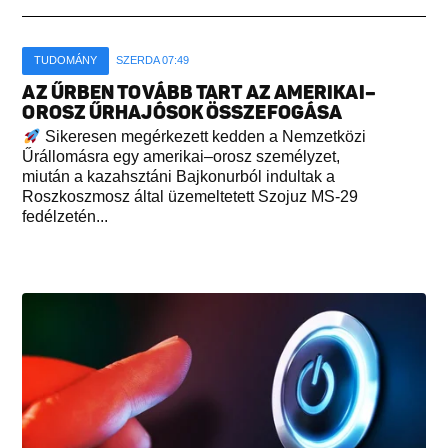
TUDOMÁNY
SZERDA 07:49
AZ ŰRBEN TOVÁBB TART AZ AMERIKAI–
OROSZ ŰRHAJÓSOK ÖSSZEFOGÁSA
Sikeresen megérkezett kedden a Nemzetközi
Űrállomásra egy amerikai–orosz személyzet,
miután a kazahsztáni Bajkonurból indultak a
Roszkoszmosz által üzemeltetett Szojuz MS-29
fedélzetén...