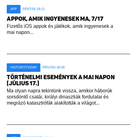
APP
PÉNTEK 09:11
APPOK, AMIK INGYENESEK MA, 7/17
Fizetős iOS appok és játékok, amik ingyenesek a
mai napon...
HISTORYTODAY
PÉNTEK 06:05
TÖRTÉNELMI ESEMÉNYEK A MAI NAPON
(JÚLIUS 17.)
Ma olyan napra tekintünk vissza, amikor háborúk
sorsdöntő csatái, királyi dinasztiák fordulatai és
megrázó katasztrófák alakították a világot...