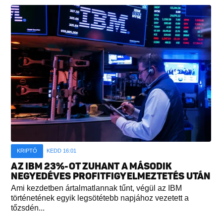
KRIPTÓ
KEDD 16:01
AZ IBM 23%-OT ZUHANT A MÁSODIK
NEGYEDÉVES PROFITFIGYELMEZTETÉS UTÁN
Ami kezdetben ártalmatlannak tűnt, végül az IBM
történetének egyik legsötétebb napjához vezetett a
tőzsdén...