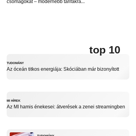
csomagokat – modernebb tarifákra...
top 10
TUDOMÁNY
Az óceán titkos energiája: Skóciában már bizonyított
MI HÍREK
Az MI hamis énekesei: átverések a zenei streamingben
TUDOMÁNY