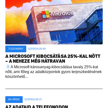
TUDOMÁNY
SZERDA 09:49
A MICROSOFT KIBOCSÁTÁSA 25%-KAL NŐTT
– A NEHEZE MÉG HÁTRAVAN
A Microsoft károsanyag-kibocsátása tavaly 25%-kal
nőtt, ami főleg az adatközpontok gyors terjeszkedésének
köszönhető...
MI HÍREK
SZERDA 09:37
AZ ADATAID A TELEFONODON