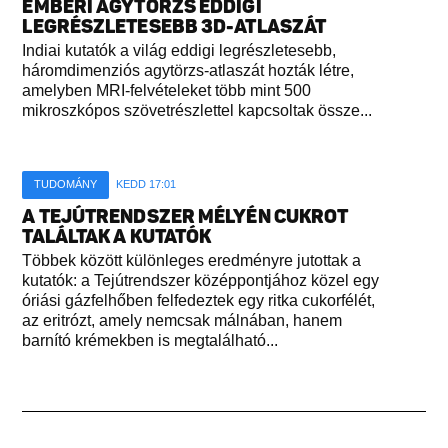
EMBERI AGYTÖRZS EDDIGI
LEGRÉSZLETESEBB 3D-ATLASZÁT
Indiai kutatók a világ eddigi legrészletesebb,
háromdimenziós agytörzs-atlaszát hozták létre,
amelyben MRI-felvételeket több mint 500
mikroszkópos szövetrészlettel kapcsoltak össze...
TUDOMÁNY
KEDD 17:01
A TEJÚTRENDSZER MÉLYÉN CUKROT
TALÁLTAK A KUTATÓK
Többek között különleges eredményre jutottak a
kutatók: a Tejútrendszer középpontjához közel egy
óriási gázfelhőben felfedeztek egy ritka cukorfélét,
az eritrózt, amely nemcsak málnában, hanem
barnító krémekben is megtalálható...