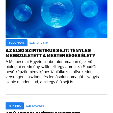
TUDOMÁNY
SZERDA 08:49
AZ ELSŐ SZINTETIKUS SEJT: TÉNYLEG
MEGSZÜLETETT A MESTERSÉGES ÉLET?
A Minnesotai Egyetem laboratóriumában újszerű
biológiai eredmény született: egy aprócska SpudCell
nevű képződmény képes táplálkozni, növekedni,
versengeni, osztódni és lemásolni önmagát – vagyis
szinte mindent tud, amit egy élő sejt is...
MI HÍREK
SZERDA 08:36