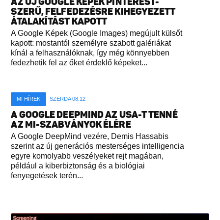
AZ ÚJ GOOGLE KÉPEK PINTEREST-
SZERŰ, FELFEDEZÉSRE KIHEGYEZETT
ÁTALAKÍTÁST KAPOTT
A Google Képek (Google Images) megújult külsőt
kapott: mostantól személyre szabott galériákat
kínál a felhasználóknak, így még könnyebben
fedezhetik fel az őket érdeklő képeket...
MI HÍREK
SZERDA 08:12
A GOOGLE DEEPMIND AZ USA-T TENNÉ
AZ MI-SZABVÁNYOK ÉLÉRE
A Google DeepMind vezére, Demis Hassabis
szerint az új generációs mesterséges intelligencia
egyre komolyabb veszélyeket rejt magában,
például a kiberbiztonság és a biológiai
fenyegetések terén...