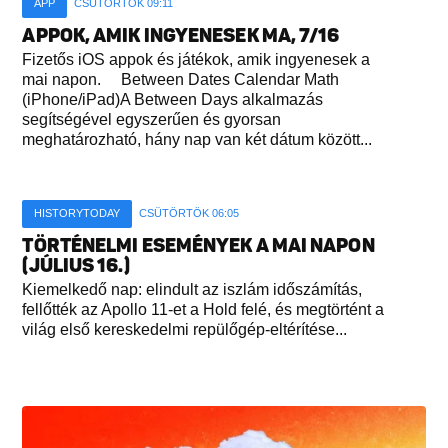
APP
CSÜTÖRTÖK 09:11
APPOK, AMIK INGYENESEK MA, 7/16
Fizetős iOS appok és játékok, amik ingyenesek a
mai napon. Between Dates Calendar Math
(iPhone/iPad)A Between Days alkalmazás
segítségével egyszerűen és gyorsan
meghatározható, hány nap van két dátum között...
HISTORYTODAY
CSÜTÖRTÖK 06:05
TÖRTÉNELMI ESEMÉNYEK A MAI NAPON
(JÚLIUS 16.)
Kiemelkedő nap: elindult az iszlám időszámítás,
fellőtték az Apollo 11-et a Hold felé, és megtörtént a
világ első kereskedelmi repülőgép-eltérítése...