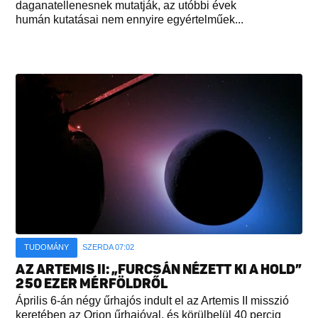
daganatellenesnek mutatják, az utóbbi évek
humán kutatásai nem ennyire egyértelműek...
TUDOMÁNY
SZERDA 07:02
AZ ARTEMIS II: „FURCSÁN NÉZETT KI A HOLD”
250 EZER MÉRFÖLDRŐL
Április 6-án négy űrhajós indult el az Artemis II misszió
keretében az Orion űrhajóval, és körülbelül 40 percig