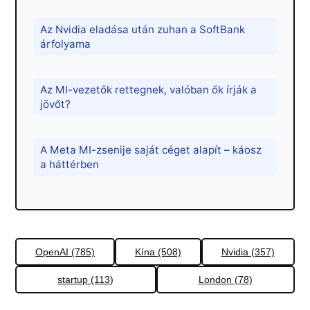
Az Nvidia eladása után zuhan a SoftBank
árfolyama
Az MI-vezetők rettegnek, valóban ők írják a
jövőt?
A Meta MI-zsenije saját céget alapít – káosz
a háttérben
OpenAI (785)
Kína (508)
Nvidia (357)
startup (113)
London (78)