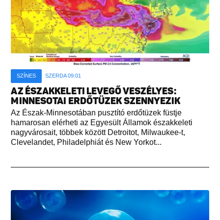
SZÍNES
SZERDA 09:01
AZ ÉSZAKKELETI LEVEGŐ VESZÉLYES:
MINNESOTAI ERDŐTÜZEK SZENNYEZIK
Az Észak-Minnesotában pusztító erdőtüzek füstje
hamarosan elérheti az Egyesült Államok északkeleti
nagyvárosait, többek között Detroitot, Milwaukee-t,
Clevelandet, Philadelphiát és New Yorkot...