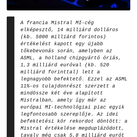
A francia Mistral MI-cég
elképesztő, 14 milliárd dolláros
(kb. 5000 milliárd forintos)
értékelést kapott egy újabb
tőkebevonás során, amelyben az
ASML, a holland chipgyártó óriás,
1,3 milliárd euróval (kb. 520
milliárd forinttal) lett a
legnagyobb befektető. Ezzel az ASML
11%-os tulajdonrészt szerzett a
mindössze két éve alapított
Mistralban, amely így már az
európai MI-technológiai piac egyik
legfontosabb szereplője. Az idei
befektetési kör rekordot döntött: a
Mistral értékelése megduplázódott,
tavaly még csak 5,8 milliárd eurót