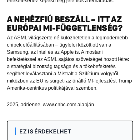
értékeléséhez képest még jelentős a lemaradás.
A NEHÉZFIÚ BESZÁLL – ITT AZ
EURÓPAI MI-FÜGGETLENSÉG?
Az ASML világszerte nélkülözhetetlen a legmodernebb
chipek előállításában – ügyfelei között ott van a
Samsung, az Intel és az Apple is. A mostani
befektetéssel az ASML sajátos szövetséget hozott létre:
a stratégiai bizottság tagsága és a tőkebefektetés
segíthet leválasztani a Mistralt a Szilícium-völgyről,
miközben az EU is sürgeti az önálló MI-fejlesztést Trump
Amerika-centrikus politikájával szemben.
2025, adrienne, www.cnbc.com alapján
EZ IS ÉRDEKELHET