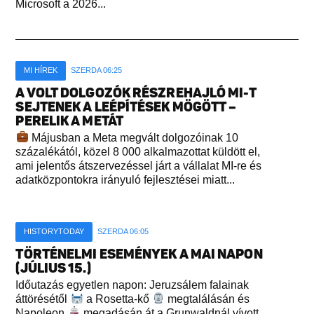
Microsoft a 2026...
MI HÍREK
SZERDA 06:25
A VOLT DOLGOZÓK RÉSZREHAJLÓ MI-T
SEJTENEK A LEÉPÍTÉSEK MÖGÖTT –
PERELIK A METÁT
Májusban a Meta megvált dolgozóinak 10
százalékától, közel 8 000 alkalmazottat küldött el,
ami jelentős átszervezéssel járt a vállalat MI-re és
adatközpontokra irányuló fejlesztései miatt...
HISTORYTODAY
SZERDA 06:05
TÖRTÉNELMI ESEMÉNYEK A MAI NAPON
(JÚLIUS 15.)
Időutazás egyetlen napon: Jeruzsálem falainak
áttörésétől
a Rosetta-kő
megtalálásán és
Napoleon
megadásán át a Grunwaldnál vívott