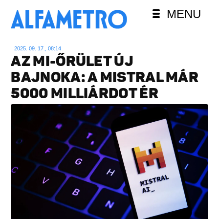
MENU
2025. 09. 17., 08:14
AZ MI-ŐRÜLET ÚJ
BAJNOKA: A MISTRAL MÁR
5000 MILLIÁRDOT ÉR