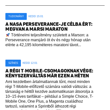
TUDOMÁNY
KEDD 15:01
A NASA PERSEVERANCE-JE CÉLBA ÉRT:
MEGVAN A MARSI MARATON
Történelmi teljesítmény született a Marson: a
Perseverance marsjáró öt év és négy hónap után
elérte a 42,195 kilométeres maratoni távot...
SZÍNES
KEDD 12:01
A RÉGI T‑MOBILE-CSOMAGOKNAK VÉGE:
KÉNYSZERVÁLTÁS MÁR EZEN A HÉTEN
Ami kezdetben ártalmatlannak tűnt, most minden
régi T-Mobile-előfizető számára valódi változás: a
társaság e héttől kezdve automatikusan átsorolja a
10–15 éves tarifákat – például a Simple Choice, T-
Mobile One, One Plus, a Magenta családhoz
tartozó, valamint a Sprintből áthozott régi