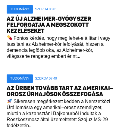
TUDOMÁNY
SZERDA 08:01
AZ ÚJ ALZHEIMER-GYÓGYSZER
FELFORGATJA A MEGSZOKOTT
KEZELÉSEKET
Fontos kérdés, hogy meg lehet-e állítani vagy
lassítani az Alzheimer-kór lefolyását, hiszen a
demencia legfőbb oka, az Alzheimer-kór,
világszerte rengeteg embert érint...
TUDOMÁNY
SZERDA 07:49
AZ ŰRBEN TOVÁBB TART AZ AMERIKAI–
OROSZ ŰRHAJÓSOK ÖSSZEFOGÁSA
Sikeresen megérkezett kedden a Nemzetközi
Űrállomásra egy amerikai–orosz személyzet,
miután a kazahsztáni Bajkonurból indultak a
Roszkoszmosz által üzemeltetett Szojuz MS-29
fedélzetén...