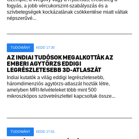
fogyás, a jobb vércukorszint-szabályozás és a
szívbetegségek kockázatának csökkentése miatt váltak
népszerűvé...
TUDOMÁNY
KEDD 17:30
AZ INDIAI TUDÓSOK MEGALKOTTÁK AZ
EMBERI AGYTÖRZS EDDIGI
LEGRÉSZLETESEBB 3D-ATLASZÁT
Indiai kutatók a világ eddigi legrészletesebb,
háromdimenziós agytörzs-atlaszát hozták létre,
amelyben MRI-felvételeket több mint 500
mikroszkópos szövetrészlettel kapcsoltak össze...
TUDOMÁNY
KEDD 17:01