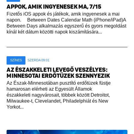
APPOK, AMIK INGYENESEK MA, 7/15
Fizetős iOS appok és játékok, amik ingyenesek a mai
napon. Between Dates Calendar Math (iPhone/iPad)A
Between Days alkalmazás egyszerű és gyors megoldást
kínál két dátum közötti napok kiszámítására...
SZÍNES
SZERDA 09:01
AZ ÉSZAKKELETI LEVEGŐ VESZÉLYES:
MINNESOTAI ERDŐTÜZEK SZENNYEZIK
Az Észak-Minnesotában pusztító erdőtüzek füstje
hamarosan elérheti az Egyesült Államok
északkeleti nagyvárosait, többek között Detroitot,
Milwaukee-t, Clevelandet, Philadelphiát és New
Yorkot...