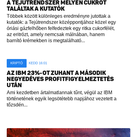
A TEJÚTRENDSZER MÉLYÉN CUKROT
TALÁLTAK A KUTATÓK
Többek között különleges eredményre jutottak a
kutatók: a Tejútrendszer középpontjához közel egy
óriási gázfelhőben felfedeztek egy ritka cukorfélét,
az eritrózt, amely nemcsak málnában, hanem
barnító krémekben is megtalálható...
KRIPTÓ
KEDD 16:01
AZ IBM 23%-OT ZUHANT A MÁSODIK
NEGYEDÉVES PROFITFIGYELMEZTETÉS
UTÁN
Ami kezdetben ártalmatlannak tűnt, végül az IBM
történetének egyik legsötétebb napjához vezetett a
tőzsdén...