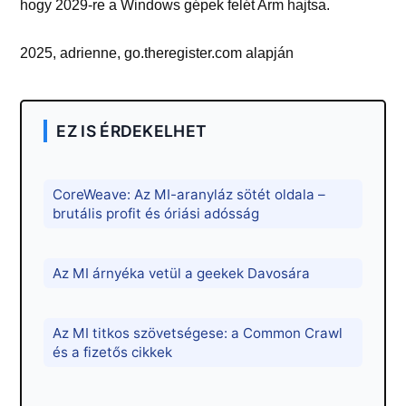
hogy 2029-re a Windows gépek felét Arm hajtsa.
2025, adrienne, go.theregister.com alapján
EZ IS ÉRDEKELHET
CoreWeave: Az MI-aranyláz sötét oldala –
brutális profit és óriási adósság
Az MI árnyéka vetül a geekek Davosára
Az MI titkos szövetségese: a Common Crawl
és a fizetős cikkek