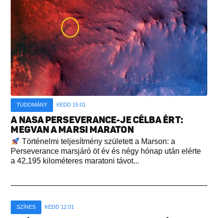
TUDOMÁNY
KEDD 15:01
A NASA PERSEVERANCE-JE CÉLBA ÉRT:
MEGVAN A MARSI MARATON
Történelmi teljesítmény született a Marson: a
Perseverance marsjáró öt év és négy hónap után elérte
a 42,195 kilométeres maratoni távot...
SZÍNES
KEDD 12:01