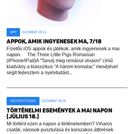
APP
SZOMBAT 09:11
APPOK, AMIK INGYENESEK MA, 7/18
Fizetős iOS appok és játékok, amik ingyenesek a mai
napon. The Three Little Pigs Romanian
(iPhone/iPad)A “Tanulj meg románul olvasni” című
kiadvány a klasszikus “A három kismalac” meséjével
segít fejleszteni a nyelvtudást...
HISTORYTODAY
SZOMBAT 06:05
TÖRTÉNELMI ESEMÉNYEK A MAI NAPON
(JÚLIUS 18.)
Mi történt ezen a napon a történelemben? Viharos
csaták, városok pusztulása és korszakos áttörések