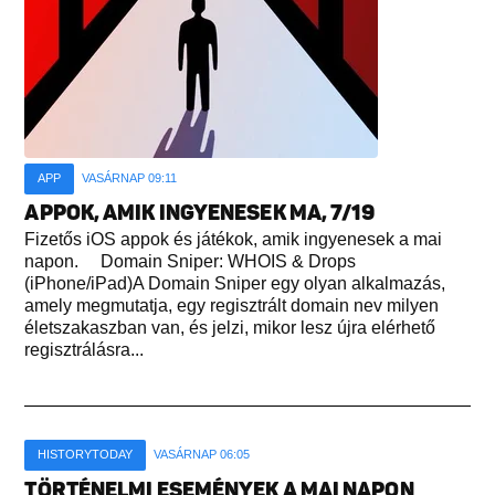
APP
VASÁRNAP 09:11
APPOK, AMIK INGYENESEK MA, 7/19
Fizetős iOS appok és játékok, amik ingyenesek a mai
napon. Domain Sniper: WHOIS & Drops
(iPhone/iPad)A Domain Sniper egy olyan alkalmazás,
amely megmutatja, egy regisztrált domain nev milyen
életszakaszban van, és jelzi, mikor lesz újra elérhető
regisztrálásra...
HISTORYTODAY
VASÁRNAP 06:05
TÖRTÉNELMI ESEMÉNYEK A MAI NAPON