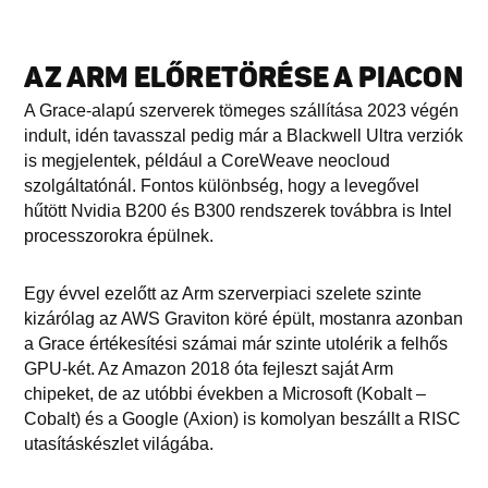
AZ ARM ELŐRETÖRÉSE A PIACON
A Grace-alapú szerverek tömeges szállítása 2023 végén
indult, idén tavasszal pedig már a Blackwell Ultra verziók
is megjelentek, például a CoreWeave neocloud
szolgáltatónál. Fontos különbség, hogy a levegővel
hűtött Nvidia B200 és B300 rendszerek továbbra is Intel
processzorokra épülnek.
Egy évvel ezelőtt az Arm szerverpiaci szelete szinte
kizárólag az AWS Graviton köré épült, mostanra azonban
a Grace értékesítési számai már szinte utolérik a felhős
GPU-két. Az Amazon 2018 óta fejleszt saját Arm
chipeket, de az utóbbi években a Microsoft (Kobalt –
Cobalt) és a Google (Axion) is komolyan beszállt a RISC
utasításkészlet világába.