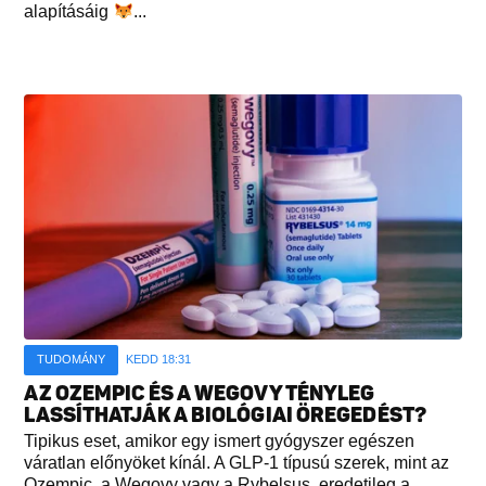
alapításáig
...
TUDOMÁNY
KEDD 18:31
AZ OZEMPIC ÉS A WEGOVY TÉNYLEG
LASSÍTHATJÁK A BIOLÓGIAI ÖREGEDÉST?
Tipikus eset, amikor egy ismert gyógyszer egészen
váratlan előnyöket kínál. A GLP-1 típusú szerek, mint az
Ozempic, a Wegovy vagy a Rybelsus, eredetileg a