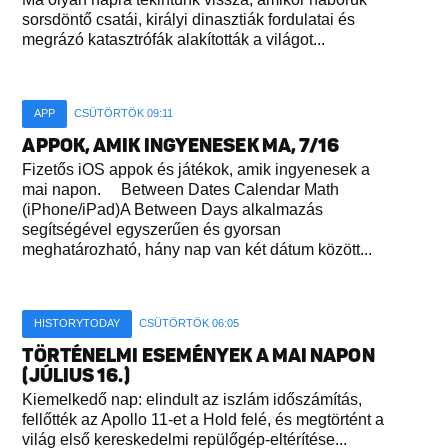
sorsdöntő csatái, királyi dinasztiák fordulatai és
megrázó katasztrófák alakították a világot...
APP
CSÜTÖRTÖK 09:11
APPOK, AMIK INGYENESEK MA, 7/16
Fizetős iOS appok és játékok, amik ingyenesek a
mai napon. Between Dates Calendar Math
(iPhone/iPad)A Between Days alkalmazás
segítségével egyszerűen és gyorsan
meghatározható, hány nap van két dátum között...
HISTORYTODAY
CSÜTÖRTÖK 06:05
TÖRTÉNELMI ESEMÉNYEK A MAI NAPON
(JÚLIUS 16.)
Kiemelkedő nap: elindult az iszlám időszámítás,
fellőtték az Apollo 11-et a Hold felé, és megtörtént a
világ első kereskedelmi repülőgép-eltérítése...