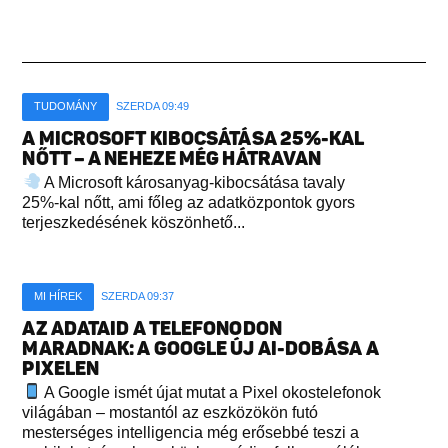
TUDOMÁNY
SZERDA 09:49
A MICROSOFT KIBOCSÁTÁSA 25%-KAL
NŐTT – A NEHEZE MÉG HÁTRAVAN
A Microsoft károsanyag-kibocsátása tavaly
25%-kal nőtt, ami főleg az adatközpontok gyors
terjeszkedésének köszönhető...
MI HÍREK
SZERDA 09:37
AZ ADATAID A TELEFONODON
MARADNAK: A GOOGLE ÚJ AI-DOBÁSA A
PIXELEN
A Google ismét újat mutat a Pixel okostelefonok
világában – mostantól az eszközökön futó
mesterséges intelligencia még erősebbé teszi a