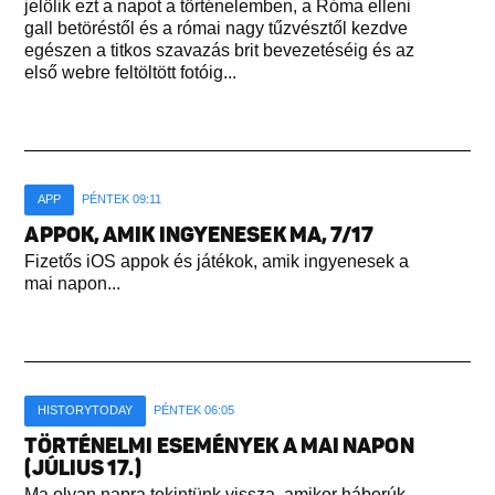
jelölik ezt a napot a történelemben, a Róma elleni
gall betöréstől és a római nagy tűzvésztől kezdve
egészen a titkos szavazás brit bevezetéséig és az
első webre feltöltött fotóig...
APP
PÉNTEK 09:11
APPOK, AMIK INGYENESEK MA, 7/17
Fizetős iOS appok és játékok, amik ingyenesek a
mai napon...
HISTORYTODAY
PÉNTEK 06:05
TÖRTÉNELMI ESEMÉNYEK A MAI NAPON
(JÚLIUS 17.)
Ma olyan napra tekintünk vissza, amikor háborúk