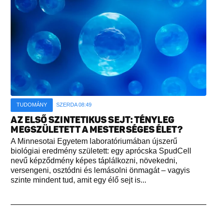
TUDOMÁNY
SZERDA 08:49
AZ ELSŐ SZINTETIKUS SEJT: TÉNYLEG
MEGSZÜLETETT A MESTERSÉGES ÉLET?
A Minnesotai Egyetem laboratóriumában újszerű
biológiai eredmény született: egy aprócska SpudCell
nevű képződmény képes táplálkozni, növekedni,
versengeni, osztódni és lemásolni önmagát – vagyis
szinte mindent tud, amit egy élő sejt is...