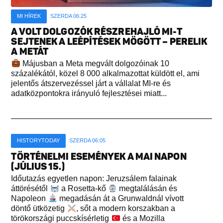
MI HÍREK
SZERDA 06:25
A VOLT DOLGOZÓK RÉSZREHAJLÓ MI-T
SEJTENEK A LEÉPÍTÉSEK MÖGÖTT – PERELIK
A METÁT
Májusban a Meta megvált dolgozóinak 10
százalékától, közel 8 000 alkalmazottat küldött el, ami
jelentős átszervezéssel járt a vállalat MI-re és
adatközpontokra irányuló fejlesztései miatt...
HISTORYTODAY
SZERDA 06:05
TÖRTÉNELMI ESEMÉNYEK A MAI NAPON
(JÚLIUS 15.)
Időutazás egyetlen napon: Jeruzsálem falainak
áttörésétől
a Rosetta-kő
megtalálásán és
Napoleon
megadásán át a Grunwaldnál vívott
döntő ütközetig
, sőt a modern korszakban a
törökországi puccskísérletig
és a Mozilla