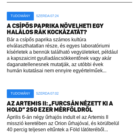
TUDOMÁNY
SZERDA 07:24
A CSÍPŐS PAPRIKA NÖVELHETI EGY
HALÁLOS RÁK KOCKÁZATÁT?
Bár a csípős paprika számos kultúra
elválaszthatatlan része, és egyes laboratóriumi
kísérletek a bennük található vegyületeket, például
a kapszaicint gyulladáscsökkentőnek vagy akár
daganatellenesnek mutatják, az utóbbi évek
humán kutatásai nem ennyire egyértelműek...
TUDOMÁNY
SZERDA 07:02
AZ ARTEMIS II: „FURCSÁN NÉZETT KI A
HOLD” 250 EZER MÉRFÖLDRŐL
Április 6-án négy űrhajós indult el az Artemis II
misszió keretében az Orion űrhajóval, és körülbelül
40 percig teljesen eltűntek a Föld látóteréből...