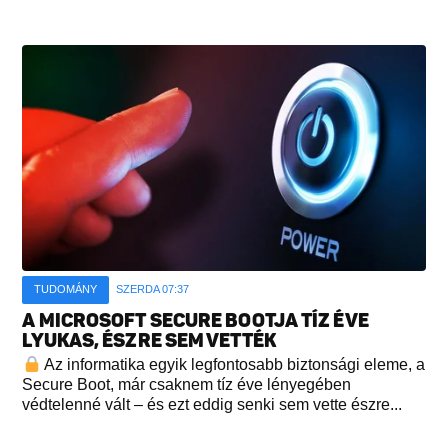
TUDOMÁNY
SZERDA 07:37
A MICROSOFT SECURE BOOTJA TÍZ ÉVE
LYUKAS, ÉSZRE SEM VETTÉK
Az informatika egyik legfontosabb biztonsági eleme, a
Secure Boot, már csaknem tíz éve lényegében
védtelenné vált – és ezt eddig senki sem vette észre...