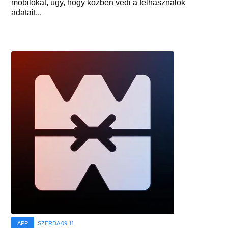
mobilokat, úgy, hogy közben védi a felhasználók
adatait...
APP
SZERDA 09:11