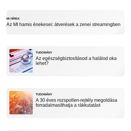
MI HÍREK
Az MI hamis énekesei: átverések a zenei streamingben
TUDOMÁNY
Az egészségbiztosításod a halálod oka
lehet?
TUDOMÁNY
A 30 éves rozspollen-rejtély megoldása
forradalmasíthatja a rákkutatást