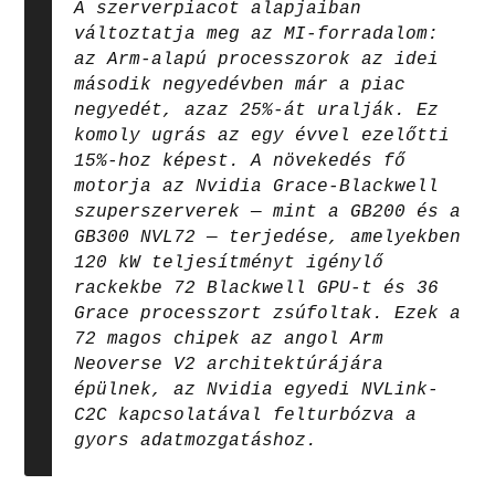
A szerverpiacot alapjaiban
változtatja meg az MI-forradalom:
az Arm-alapú processzorok az idei
második negyedévben már a piac
negyedét, azaz 25%-át uralják. Ez
komoly ugrás az egy évvel ezelőtti
15%-hoz képest. A növekedés fő
motorja az Nvidia Grace-Blackwell
szuperszerverek — mint a GB200 és a
GB300 NVL72 — terjedése, amelyekben
120 kW teljesítményt igénylő
rackekbe 72 Blackwell GPU-t és 36
Grace processzort zsúfoltak. Ezek a
72 magos chipek az angol Arm
Neoverse V2 architektúrájára
épülnek, az Nvidia egyedi NVLink-
C2C kapcsolatával felturbózva a
gyors adatmozgatáshoz.