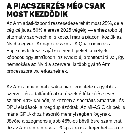
A PIACSZERZÉS MÉG CSAK
MOST KEZDŐDIK
Az Arm adatközponti részesedése tehát most 25%, de a
cég célja az 50% elérése 2025 végéig — ehhez több új,
alternatív szerverchip is készül már a piacon, köztük az
Nvidia egyedi Arm-processzora. A Qualcomm és a
Fujitsu is fejleszt saját szerverchipeket, amelyek
képesek együttműködni az Nvidia új architektúráival, így
nemsokára az Nvidia szerverei is több gyártó Arm
processzoraival érkezhetnek.
Az Arm ambícióinál csak a piac lendülete nagyobb: a
szerver- és adattároló-alkatrészek értékesítése éves
szinten 44%-kal nőtt, miközben a speciális SmartNIC és
DPU eladások is megduplázódtak. Az MI-ASIC chipek is
már a GPU-khoz hasonló mennyiségben fogynak.
Jövőre a szegmens újabb 46%-os bővülésre számíthat,
de az Arm előretörése a PC-piacra is átterjedhet — a cél,