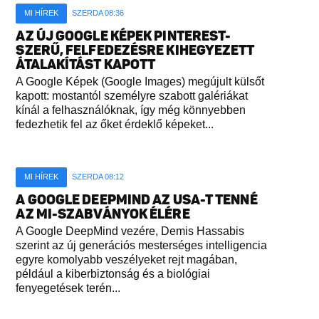
MI HÍREK
SZERDA 08:36
AZ ÚJ GOOGLE KÉPEK PINTEREST-
SZERŰ, FELFEDEZÉSRE KIHEGYEZETT
ÁTALAKÍTÁST KAPOTT
A Google Képek (Google Images) megújult külsőt
kapott: mostantól személyre szabott galériákat
kínál a felhasználóknak, így még könnyebben
fedezhetik fel az őket érdeklő képeket...
MI HÍREK
SZERDA 08:12
A GOOGLE DEEPMIND AZ USA-T TENNÉ
AZ MI-SZABVÁNYOK ÉLÉRE
A Google DeepMind vezére, Demis Hassabis
szerint az új generációs mesterséges intelligencia
egyre komolyabb veszélyeket rejt magában,
például a kiberbiztonság és a biológiai
fenyegetések terén...