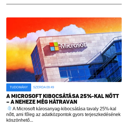
TUDOMÁNY
SZERDA 09:49
A MICROSOFT KIBOCSÁTÁSA 25%-KAL NŐTT
– A NEHEZE MÉG HÁTRAVAN
A Microsoft károsanyag-kibocsátása tavaly 25%-kal
nőtt, ami főleg az adatközpontok gyors terjeszkedésének
köszönhető...