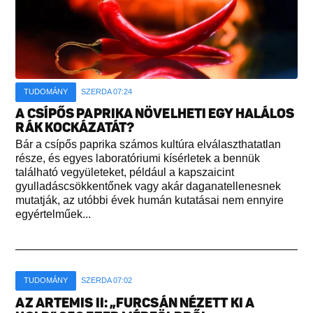
TUDOMÁNY
SZERDA 07:24
A CSÍPŐS PAPRIKA NÖVELHETI EGY HALÁLOS
RÁK KOCKÁZATÁT?
Bár a csípős paprika számos kultúra elválaszthatatlan
része, és egyes laboratóriumi kísérletek a bennük
található vegyületeket, például a kapszaicint
gyulladáscsökkentőnek vagy akár daganatellenesnek
mutatják, az utóbbi évek humán kutatásai nem ennyire
egyértelműek...
TUDOMÁNY
SZERDA 07:02
AZ ARTEMIS II: „FURCSÁN NÉZETT KI A