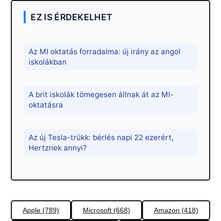
EZ IS ÉRDEKELHET
Az MI oktatás forradalma: új irány az angol
iskolákban
A brit iskolák tömegesen állnak át az MI-
oktatásra
Az új Tesla-trükk: bérlés napi 22 ezerért,
Hertznek annyi?
Apple (789)
Microsoft (668)
Amazon (418)