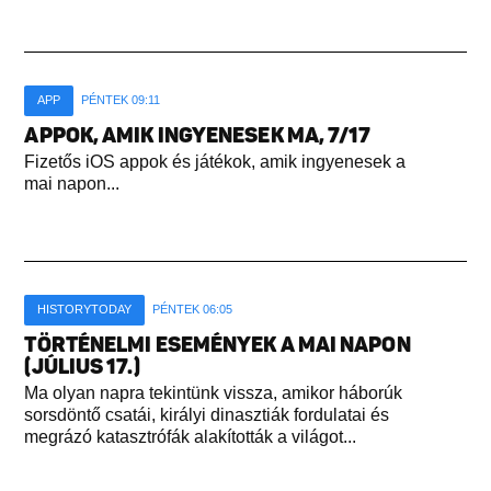
APP
PÉNTEK 09:11
APPOK, AMIK INGYENESEK MA, 7/17
Fizetős iOS appok és játékok, amik ingyenesek a
mai napon...
HISTORYTODAY
PÉNTEK 06:05
TÖRTÉNELMI ESEMÉNYEK A MAI NAPON
(JÚLIUS 17.)
Ma olyan napra tekintünk vissza, amikor háborúk
sorsdöntő csatái, királyi dinasztiák fordulatai és
megrázó katasztrófák alakították a világot...