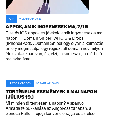
APP
VASÁRNAP 09:11
APPOK, AMIK INGYENESEK MA, 7/19
Fizetős iOS appok és játékok, amik ingyenesek a mai
napon. Domain Sniper: WHOIS & Drops
(iPhone/iPad)A Domain Sniper egy olyan alkalmazás,
amely megmutatja, egy regisztrált domain nev milyen
életszakaszban van, és jelzi, mikor lesz újra elérhető
regisztrálásra...
HISTORYTODAY
VASÁRNAP 06:05
TÖRTÉNELMI ESEMÉNYEK A MAI NAPON
(JÚLIUS 19.)
Mi minden történt ezen a napon? A spanyol
Armada felbukkanása az Angol-csatornában, a
Seneca Falls-i nőjogi konvenció rajtja és az első