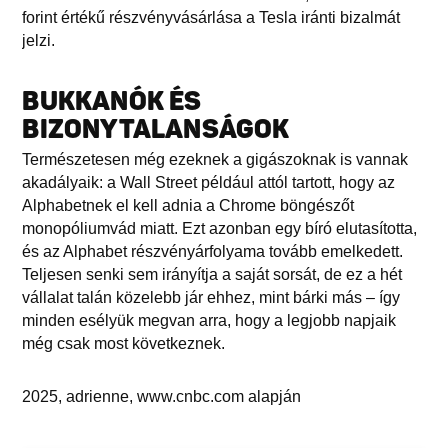
forint értékű részvényvásárlása a Tesla iránti bizalmát
jelzi.
BUKKANÓK ÉS
BIZONYTALANSÁGOK
Természetesen még ezeknek a gigászoknak is vannak
akadályaik: a Wall Street például attól tartott, hogy az
Alphabetnek el kell adnia a Chrome böngészőt
monopóliumvád miatt. Ezt azonban egy bíró elutasította,
és az Alphabet részvényárfolyama tovább emelkedett.
Teljesen senki sem irányítja a saját sorsát, de ez a hét
vállalat talán közelebb jár ehhez, mint bárki más – így
minden esélyük megvan arra, hogy a legjobb napjaik
még csak most következnek.
2025, adrienne, www.cnbc.com alapján