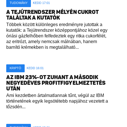
TUDOMÁNY
KEDD 17:01
A TEJÚTRENDSZER MÉLYÉN CUKROT
TALÁLTAK A KUTATÓK
Többek között különleges eredményre jutottak a
kutatók: a Tejútrendszer középpontjához közel egy
óriási gázfelhőben felfedeztek egy ritka cukorfélét,
az eritrózt, amely nemcsak málnában, hanem
barnító krémekben is megtalálható...
KRIPTÓ
KEDD 16:01
AZ IBM 23%-OT ZUHANT A MÁSODIK
NEGYEDÉVES PROFITFIGYELMEZTETÉS
UTÁN
Ami kezdetben ártalmatlannak tűnt, végül az IBM
történetének egyik legsötétebb napjához vezetett a
tőzsdén...