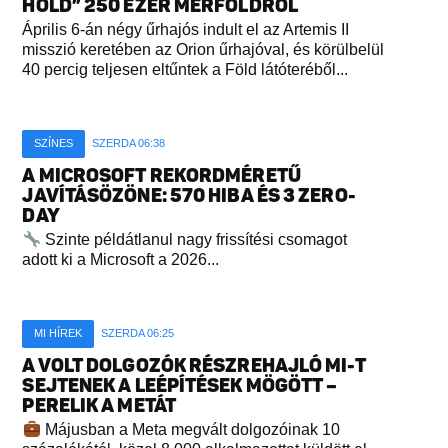
HOLD” 250 EZER MÉRFÖLDRŐL
Április 6-án négy űrhajós indult el az Artemis II
misszió keretében az Orion űrhajóval, és körülbelül
40 percig teljesen eltűntek a Föld látóteréből...
SZÍNES
SZERDA 06:38
A MICROSOFT REKORDMÉRETŰ
JAVÍTÁSÖZÖNE: 570 HIBA ÉS 3 ZERO-
DAY
Szinte példátlanul nagy frissítési csomagot
adott ki a Microsoft a 2026...
MI HÍREK
SZERDA 06:25
A VOLT DOLGOZÓK RÉSZREHAJLÓ MI-T
SEJTENEK A LEÉPÍTÉSEK MÖGÖTT –
PERELIK A METÁT
Májusban a Meta megvált dolgozóinak 10