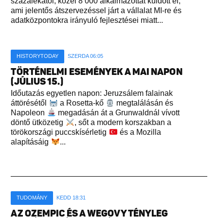
százalékától, közel 8 000 alkalmazottat küldött el,
ami jelentős átszervezéssel járt a vállalat MI-re és
adatközpontokra irányuló fejlesztései miatt...
HISTORYTODAY
SZERDA 06:05
TÖRTÉNELMI ESEMÉNYEK A MAI NAPON
(JÚLIUS 15.)
Időutazás egyetlen napon: Jeruzsálem falainak
áttörésétől
a Rosetta-kő
megtalálásán és
Napoleon
megadásán át a Grunwaldnál vívott
döntő ütközetig
, sőt a modern korszakban a
törökországi puccskísérletig
és a Mozilla
alapításáig
...
TUDOMÁNY
KEDD 18:31
AZ OZEMPIC ÉS A WEGOVY TÉNYLEG