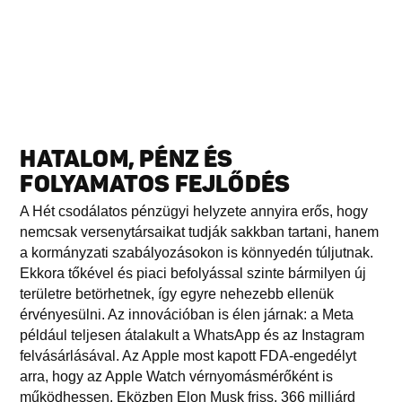
HATALOM, PÉNZ ÉS
FOLYAMATOS FEJLŐDÉS
A Hét csodálatos pénzügyi helyzete annyira erős, hogy
nemcsak versenytársaikat tudják sakkban tartani, hanem
a kormányzati szabályozásokon is könnyedén túljutnak.
Ekkora tőkével és piaci befolyással szinte bármilyen új
területre betörhetnek, így egyre nehezebb ellenük
érvényesülni. Az innovációban is élen járnak: a Meta
például teljesen átalakult a WhatsApp és az Instagram
felvásárlásával. Az Apple most kapott FDA-engedélyt
arra, hogy az Apple Watch vérnyomásmérőként is
működhessen. Eközben Elon Musk friss, 366 milliárd