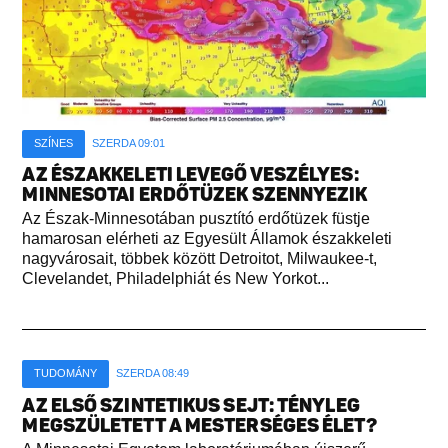
SZÍNES
SZERDA 09:01
AZ ÉSZAKKELETI LEVEGŐ VESZÉLYES:
MINNESOTAI ERDŐTÜZEK SZENNYEZIK
Az Észak-Minnesotában pusztító erdőtüzek füstje
hamarosan elérheti az Egyesült Államok északkeleti
nagyvárosait, többek között Detroitot, Milwaukee-t,
Clevelandet, Philadelphiát és New Yorkot...
TUDOMÁNY
SZERDA 08:49
AZ ELSŐ SZINTETIKUS SEJT: TÉNYLEG
MEGSZÜLETETT A MESTERSÉGES ÉLET?