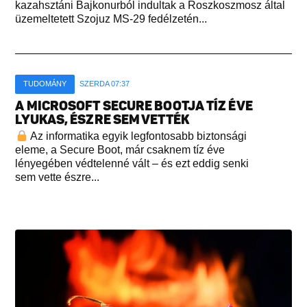
kazahsztáni Bajkonurból indultak a Roszkoszmosz által
üzemeltetett Szojuz MS-29 fedélzetén...
TUDOMÁNY
SZERDA 07:37
A MICROSOFT SECURE BOOTJA TÍZ ÉVE
LYUKAS, ÉSZRE SEM VETTÉK
Az informatika egyik legfontosabb biztonsági
eleme, a Secure Boot, már csaknem tíz éve
lényegében védtelenné vált – és ezt eddig senki
sem vette észre...