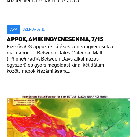
közben védi a felhasználók adatait...
APP
SZERDA 09:11
APPOK, AMIK INGYENESEK MA, 7/15
Fizetős iOS appok és játékok, amik ingyenesek a
mai napon. Between Dates Calendar Math
(iPhone/iPad)A Between Days alkalmazás
egyszerű és gyors megoldást kínál két dátum
közötti napok kiszámítására...