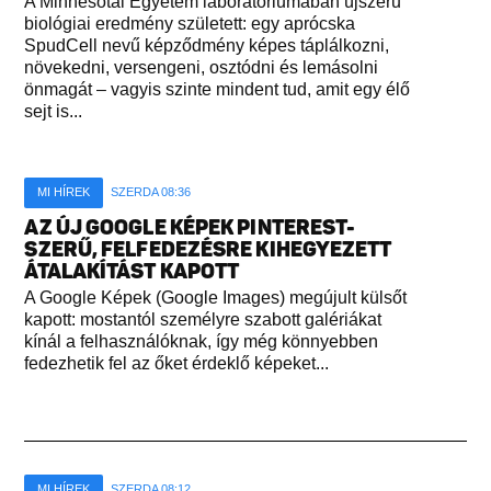
A Minnesotai Egyetem laboratóriumában újszerű
biológiai eredmény született: egy aprócska
SpudCell nevű képződmény képes táplálkozni,
növekedni, versengeni, osztódni és lemásolni
önmagát – vagyis szinte mindent tud, amit egy élő
sejt is...
MI HÍREK
SZERDA 08:36
AZ ÚJ GOOGLE KÉPEK PINTEREST-
SZERŰ, FELFEDEZÉSRE KIHEGYEZETT
ÁTALAKÍTÁST KAPOTT
A Google Képek (Google Images) megújult külsőt
kapott: mostantól személyre szabott galériákat
kínál a felhasználóknak, így még könnyebben
fedezhetik fel az őket érdeklő képeket...
MI HÍREK
SZERDA 08:12