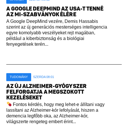
A GOOGLE DEEPMIND AZ USA-T TENNÉ
AZ MI-SZABVÁNYOK ÉLÉRE
A Google DeepMind vezére, Demis Hassabis
szerint az új generációs mesterséges intelligencia
egyre komolyabb veszélyeket rejt magában,
például a kiberbiztonság és a biológiai
fenyegetések terén...
TUDOMÁNY
SZERDA 08:01
AZ ÚJ ALZHEIMER-GYÓGYSZER
FELFORGATJA A MEGSZOKOTT
KEZELÉSEKET
Fontos kérdés, hogy meg lehet-e állítani vagy
lassítani az Alzheimer-kór lefolyását, hiszen a
demencia legfőbb oka, az Alzheimer-kór,
világszerte rengeteg embert érint...