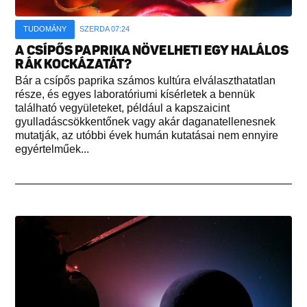
TUDOMÁNY
SZERDA 07:24
A CSÍPŐS PAPRIKA NÖVELHETI EGY HALÁLOS
RÁK KOCKÁZATÁT?
Bár a csípős paprika számos kultúra elválaszthatatlan
része, és egyes laboratóriumi kísérletek a bennük
található vegyületeket, például a kapszaicint
gyulladáscsökkentőnek vagy akár daganatellenesnek
mutatják, az utóbbi évek humán kutatásai nem ennyire
egyértelműek...