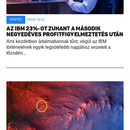
KRIPTÓ
KEDD 16:01
AZ IBM 23%-OT ZUHANT A MÁSODIK
NEGYEDÉVES PROFITFIGYELMEZTETÉS UTÁN
Ami kezdetben ártalmatlannak tűnt, végül az IBM
történetének egyik legsötétebb napjához vezetett a
tőzsdén...