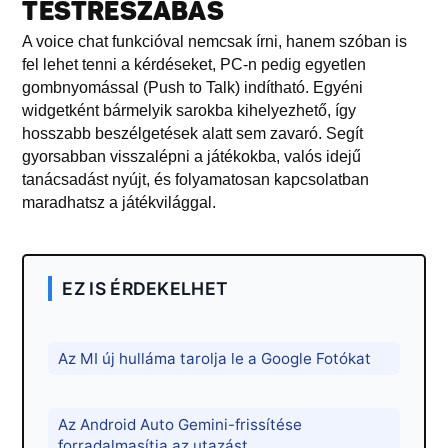
TESTRESZABÁS
A voice chat funkcióval nemcsak írni, hanem szóban is
fel lehet tenni a kérdéseket, PC-n pedig egyetlen
gombnyomással (Push to Talk) indítható. Egyéni
widgetként bármelyik sarokba kihelyezhető, így
hosszabb beszélgetések alatt sem zavaró. Segít
gyorsabban visszalépni a játékokba, valós idejű
tanácsadást nyújt, és folyamatosan kapcsolatban
maradhatsz a játékvilággal.
EZ IS ÉRDEKELHET
Az MI új hulláma tarolja le a Google Fotókat
Az Android Auto Gemini-frissítése
forradalmasítja az utazást