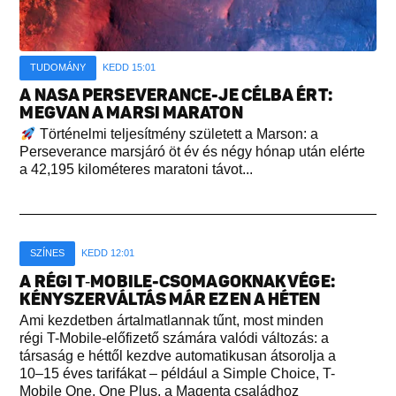
TUDOMÁNY
KEDD 15:01
A NASA PERSEVERANCE-JE CÉLBA ÉRT:
MEGVAN A MARSI MARATON
Történelmi teljesítmény született a Marson: a
Perseverance marsjáró öt év és négy hónap után elérte
a 42,195 kilométeres maratoni távot...
SZÍNES
KEDD 12:01
A RÉGI T‑MOBILE-CSOMAGOKNAK VÉGE:
KÉNYSZERVÁLTÁS MÁR EZEN A HÉTEN
Ami kezdetben ártalmatlannak tűnt, most minden
régi T-Mobile-előfizető számára valódi változás: a
társaság e héttől kezdve automatikusan átsorolja a
10–15 éves tarifákat – például a Simple Choice, T-
Mobile One, One Plus, a Magenta családhoz