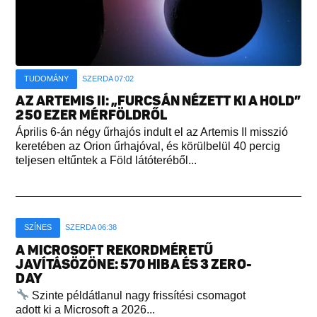
TUDOMÁNY
SZERDA 07:02
AZ ARTEMIS II: „FURCSÁN NÉZETT KI A HOLD”
250 EZER MÉRFÖLDRŐL
Április 6-án négy űrhajós indult el az Artemis II misszió
keretében az Orion űrhajóval, és körülbelül 40 percig
teljesen eltűntek a Föld látóteréből...
SZÍNES
SZERDA 06:38
A MICROSOFT REKORDMÉRETŰ
JAVÍTÁSÖZÖNE: 570 HIBA ÉS 3 ZERO-
DAY
Szinte példátlanul nagy frissítési csomagot
adott ki a Microsoft a 2026...