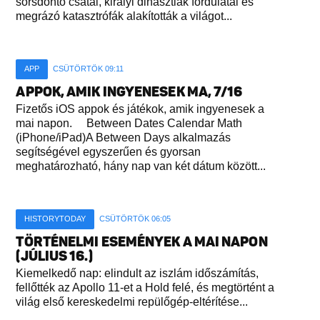
sorsdöntő csatái, királyi dinasztiák fordulatai és
megrázó katasztrófák alakították a világot...
APP
CSÜTÖRTÖK 09:11
APPOK, AMIK INGYENESEK MA, 7/16
Fizetős iOS appok és játékok, amik ingyenesek a
mai napon. Between Dates Calendar Math
(iPhone/iPad)A Between Days alkalmazás
segítségével egyszerűen és gyorsan
meghatározható, hány nap van két dátum között...
HISTORYTODAY
CSÜTÖRTÖK 06:05
TÖRTÉNELMI ESEMÉNYEK A MAI NAPON
(JÚLIUS 16.)
Kiemelkedő nap: elindult az iszlám időszámítás,
fellőtték az Apollo 11-et a Hold felé, és megtörtént a
világ első kereskedelmi repülőgép-eltérítése...