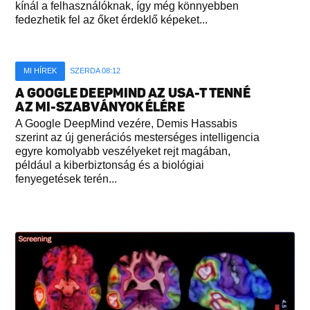
kínál a felhasználóknak, így még könnyebben
fedezhetik fel az őket érdeklő képeket...
MI HÍREK
SZERDA 08:12
A GOOGLE DEEPMIND AZ USA-T TENNÉ
AZ MI-SZABVÁNYOK ÉLÉRE
A Google DeepMind vezére, Demis Hassabis
szerint az új generációs mesterséges intelligencia
egyre komolyabb veszélyeket rejt magában,
például a kiberbiztonság és a biológiai
fenyegetések terén...