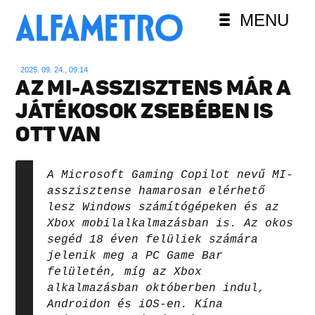
MENU
2025. 09. 24., 09:14
AZ MI-ASSZISZTENS MÁR A
JÁTÉKOSOK ZSEBÉBEN IS
OTT VAN
A Microsoft Gaming Copilot nevű MI-
asszisztense hamarosan elérhető
lesz Windows számítógépeken és az
Xbox mobilalkalmazásban is. Az okos
segéd 18 éven felüliek számára
jelenik meg a PC Game Bar
felületén, míg az Xbox
alkalmazásban októberben indul,
Androidon és iOS-en. Kína