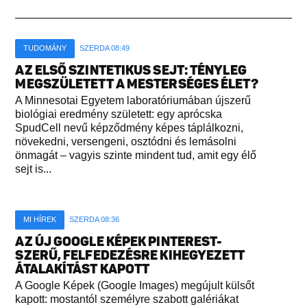
TUDOMÁNY
SZERDA 08:49
AZ ELSŐ SZINTETIKUS SEJT: TÉNYLEG
MEGSZÜLETETT A MESTERSÉGES ÉLET?
A Minnesotai Egyetem laboratóriumában újszerű
biológiai eredmény született: egy aprócska
SpudCell nevű képződmény képes táplálkozni,
növekedni, versengeni, osztódni és lemásolni
önmagát – vagyis szinte mindent tud, amit egy élő
sejt is...
MI HÍREK
SZERDA 08:36
AZ ÚJ GOOGLE KÉPEK PINTEREST-
SZERŰ, FELFEDEZÉSRE KIHEGYEZETT
ÁTALAKÍTÁST KAPOTT
A Google Képek (Google Images) megújult külsőt
kapott: mostantól személyre szabott galériákat