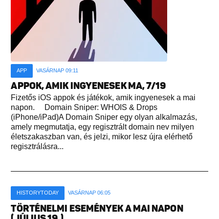
APP
VASÁRNAP 09:11
APPOK, AMIK INGYENESEK MA, 7/19
Fizetős iOS appok és játékok, amik ingyenesek a mai
napon. Domain Sniper: WHOIS & Drops
(iPhone/iPad)A Domain Sniper egy olyan alkalmazás,
amely megmutatja, egy regisztrált domain nev milyen
életszakaszban van, és jelzi, mikor lesz újra elérhető
regisztrálásra...
HISTORYTODAY
VASÁRNAP 06:05
TÖRTÉNELMI ESEMÉNYEK A MAI NAPON
(JÚLIUS 19.)