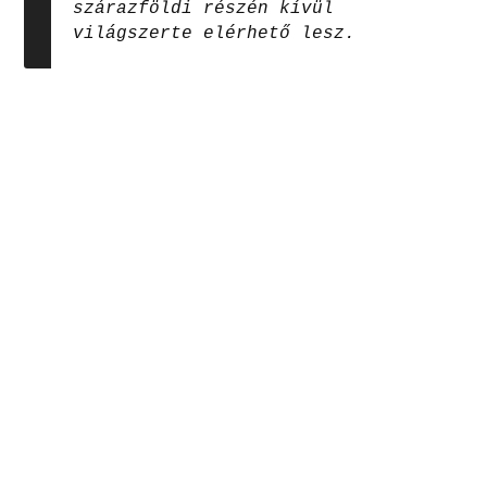
szárazföldi részén kívül
világszerte elérhető lesz.