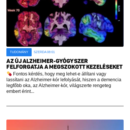
TUDOMÁNY
SZERDA 08:01
AZ ÚJ ALZHEIMER-GYÓGYSZER
FELFORGATJA A MEGSZOKOTT KEZELÉSEKET
Fontos kérdés, hogy meg lehet-e állítani vagy
lassítani az Alzheimer-kór lefolyását, hiszen a demencia
legfőbb oka, az Alzheimer-kór, világszerte rengeteg
embert érint...