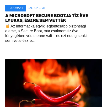
TUDOMÁNY
SZERDA 07:37
A MICROSOFT SECURE BOOTJA TÍZ ÉVE
LYUKAS, ÉSZRE SEM VETTÉK
Az informatika egyik legfontosabb biztonsági
eleme, a Secure Boot, már csaknem tíz éve
lényegében védtelenné vált – és ezt eddig senki
sem vette észre...