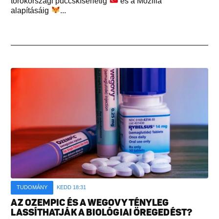
törökországi puccskísérletig
és a Mozilla
alapításáig
...
TUDOMÁNY
KEDD 18:31
AZ OZEMPIC ÉS A WEGOVY TÉNYLEG
LASSÍTHATJÁK A BIOLÓGIAI ÖREGEDÉST?