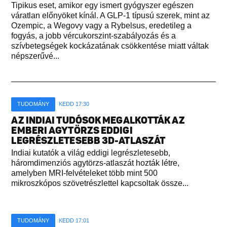
Tipikus eset, amikor egy ismert gyógyszer egészen
váratlan előnyöket kínál. A GLP-1 típusú szerek, mint az
Ozempic, a Wegovy vagy a Rybelsus, eredetileg a
fogyás, a jobb vércukorszint-szabályozás és a
szívbetegségek kockázatának csökkentése miatt váltak
népszerűvé...
TUDOMÁNY
KEDD 17:30
AZ INDIAI TUDÓSOK MEGALKOTTÁK AZ
EMBERI AGYTÖRZS EDDIGI
LEGRÉSZLETESEBB 3D-ATLASZÁT
Indiai kutatók a világ eddigi legrészletesebb,
háromdimenziós agytörzs-atlaszát hozták létre,
amelyben MRI-felvételeket több mint 500
mikroszkópos szövetrészlettel kapcsoltak össze...
TUDOMÁNY
KEDD 17:01