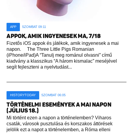
APP
SZOMBAT 09:11
APPOK, AMIK INGYENESEK MA, 7/18
Fizetős iOS appok és játékok, amik ingyenesek a mai
napon. The Three Little Pigs Romanian
(iPhone/iPad)A “Tanulj meg románul olvasni” című
kiadvány a klasszikus “A három kismalac” meséjével
segít fejleszteni a nyelvtudást...
HISTORYTODAY
SZOMBAT 06:05
TÖRTÉNELMI ESEMÉNYEK A MAI NAPON
(JÚLIUS 18.)
Mi történt ezen a napon a történelemben? Viharos
csaták, városok pusztulása és korszakos áttörések
jelölik ezt a napot a történelemben, a Róma elleni