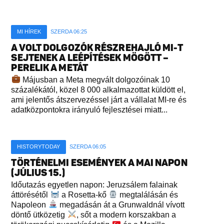
MI HÍREK
SZERDA 06:25
A VOLT DOLGOZÓK RÉSZREHAJLÓ MI-T
SEJTENEK A LEÉPÍTÉSEK MÖGÖTT –
PERELIK A METÁT
Májusban a Meta megvált dolgozóinak 10
százalékától, közel 8 000 alkalmazottat küldött el,
ami jelentős átszervezéssel járt a vállalat MI-re és
adatközpontokra irányuló fejlesztései miatt...
HISTORYTODAY
SZERDA 06:05
TÖRTÉNELMI ESEMÉNYEK A MAI NAPON
(JÚLIUS 15.)
Időutazás egyetlen napon: Jeruzsálem falainak
áttörésétől
a Rosetta-kő
megtalálásán és
Napoleon
megadásán át a Grunwaldnál vívott
döntő ütközetig
, sőt a modern korszakban a