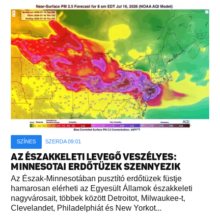
SZÍNES
SZERDA 09:01
AZ ÉSZAKKELETI LEVEGŐ VESZÉLYES:
MINNESOTAI ERDŐTÜZEK SZENNYEZIK
Az Észak-Minnesotában pusztító erdőtüzek füstje
hamarosan elérheti az Egyesült Államok északkeleti
nagyvárosait, többek között Detroitot, Milwaukee-t,
Clevelandet, Philadelphiát és New Yorkot...