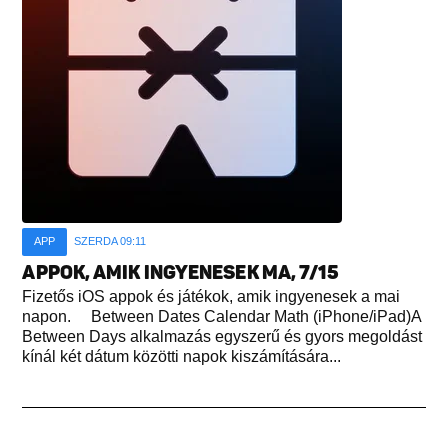
APP
SZERDA 09:11
APPOK, AMIK INGYENESEK MA, 7/15
Fizetős iOS appok és játékok, amik ingyenesek a mai
napon. Between Dates Calendar Math (iPhone/iPad)A
Between Days alkalmazás egyszerű és gyors megoldást
kínál két dátum közötti napok kiszámítására...