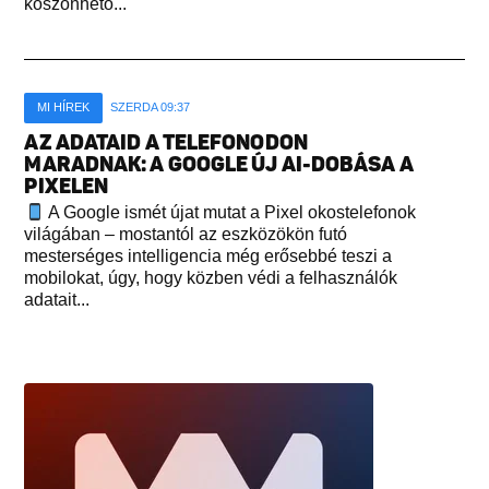
köszönhető...
MI HÍREK
SZERDA 09:37
AZ ADATAID A TELEFONODON
MARADNAK: A GOOGLE ÚJ AI-DOBÁSA A
PIXELEN
A Google ismét újat mutat a Pixel okostelefonok
világában – mostantól az eszközökön futó
mesterséges intelligencia még erősebbé teszi a
mobilokat, úgy, hogy közben védi a felhasználók
adatait...