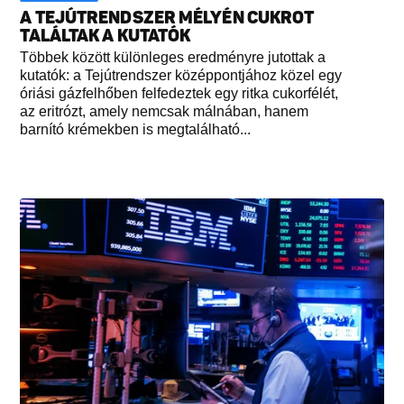
A TEJÚTRENDSZER MÉLYÉN CUKROT
TALÁLTAK A KUTATÓK
Többek között különleges eredményre jutottak a
kutatók: a Tejútrendszer középpontjához közel egy
óriási gázfelhőben felfedeztek egy ritka cukorfélét,
az eritrózt, amely nemcsak málnában, hanem
barnító krémekben is megtalálható...