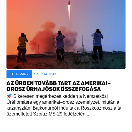
TUDOMÁNY
SZERDA 07:49
AZ ŰRBEN TOVÁBB TART AZ AMERIKAI–
OROSZ ŰRHAJÓSOK ÖSSZEFOGÁSA
Sikeresen megérkezett kedden a Nemzetközi
Űrállomásra egy amerikai–orosz személyzet, miután a
kazahsztáni Bajkonurból indultak a Roszkoszmosz által
üzemeltetett Szojuz MS-29 fedélzetén...