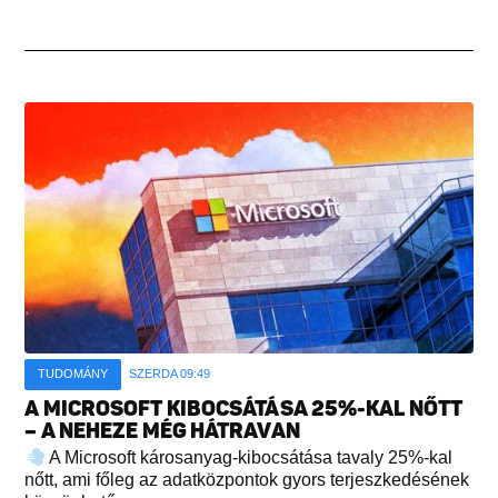
TUDOMÁNY
SZERDA 09:49
A MICROSOFT KIBOCSÁTÁSA 25%-KAL NŐTT
– A NEHEZE MÉG HÁTRAVAN
A Microsoft károsanyag-kibocsátása tavaly 25%-kal
nőtt, ami főleg az adatközpontok gyors terjeszkedésének