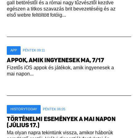
gall betöréstől és a római nagy tűzvésztől kezdve
egészen a titkos szavazás brit bevezetéséig és az
első webre feltöltött fotóig...
APP
PÉNTEK 09:11
APPOK, AMIK INGYENESEK MA, 7/17
Fizetős iOS appok és játékok, amik ingyenesek a
mai napon...
HISTORYTODAY
PÉNTEK 06:05
TÖRTÉNELMI ESEMÉNYEK A MAI NAPON
(JÚLIUS 17.)
Ma olyan napra tekintünk vissza, amikor háborúk