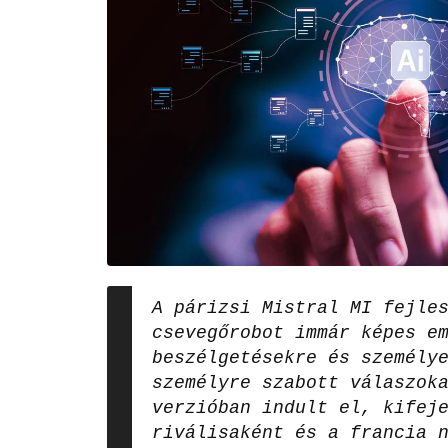
A párizsi Mistral MI fejle
csevegőrobot immár képes e
beszélgetésekre és személy
személyre szabott válaszok
verzióban indult el, kifej
riválisaként és a francia 