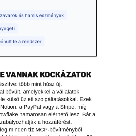
észavarok és hamis eszmények
nyegeti
bénult le a rendszer
 DE VANNAK KOCKÁZATOK
észítve: több mint húsz új,
l bővült, amelyekkel a vállalatok
le külső üzleti szolgáltatásokkal. Ezek
 Notion, a PayPal vagy a Stripe, míg
nowflake hamarosan elérhető lesz. Bár a
szabályozhatják a hozzáférést,
enleg minden tíz MCP-bővítményből