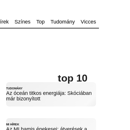
írek
Színes
Top
Tudomány
Vicces
top 10
TUDOMÁNY
Az óceán titkos energiája: Skóciában
már bizonyított
MI HÍREK
Az MI hamis énekesei: átverések a