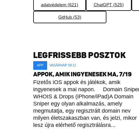
adatvédelem (621)
ChatGPT (525)
GitHub (53)
LEGFRISSEBB POSZTOK
APP
VASÁRNAP 09:11
APPOK, AMIK INGYENESEK MA, 7/19
Fizetős iOS appok és játékok, amik
ingyenesek a mai napon. Domain Sniper
WHOIS & Drops (iPhone/iPad)A Domain
Sniper egy olyan alkalmazás, amely
megmutatja, egy regisztrált domain nev
milyen életszakaszban van, és jelzi, mikor
lesz újra elérhető regisztrálásra...