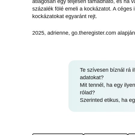
átlagosan egy teljesen támadható, és ha v
százalék fölé emeli a kockázatot. A céges 
kockázatokat egyaránt rejt.
2025, adrienne, go.theregister.com alapján
Te szívesen bíznál rá 
adatokat?
Mit tennél, ha egy ily
rólad?
Szerinted etikus, ha eg