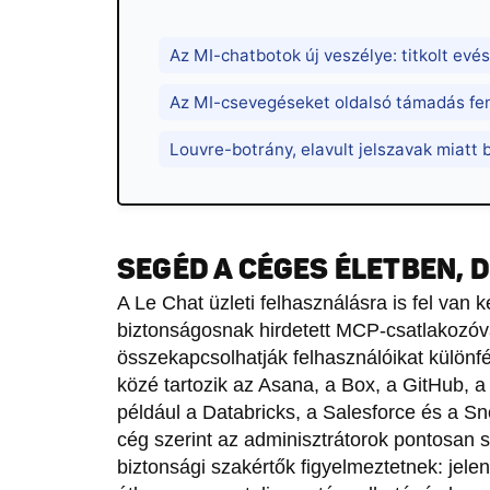
Az MI-chatbotok új veszélye: titkolt ev
Az MI-csevegéseket oldalsó támadás fe
Louvre-botrány, elavult jelszavak miatt 
SEGÉD A CÉGES ÉLETBEN,
A Le Chat üzleti felhasználásra is fel van k
biztonságosnak hirdetett MCP-csatlakozóva
összekapcsolhatják felhasználóikat különfé
közé tartozik az Asana, a Box, a GitHub, a
például a Databricks, a Salesforce és a S
cég szerint az adminisztrátorok pontosan 
biztonsági szakértők figyelmeztetnek: jel