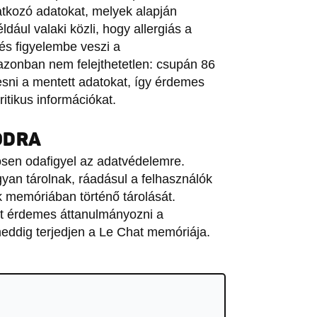
atkozó adatokat, melyek alapján
dául valaki közli, hogy allergiás a
 és figyelembe veszi a
azonban nem felejthetetlen: csupán 86
sni a mentett adatokat, így érdemes
ritikus információkat.
ÓDRA
ösen odafigyel az adatvédelemre.
gyan tárolnak, ráadásul a felhasználók
k memóriában történő tárolását.
tt érdemes áttanulmányozni a
ddig terjedjen a Le Chat memóriája.