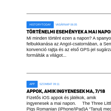
HISTORYTODAY
VASÁRNAP 06:05
TÖRTÉNELMI ESEMÉNYEK A MAI NAPON 
Mi minden történt ezen a napon? A spany
felbukkanása az Angol-csatornában, a Sene
konvenció rajtja és az első GPS-jel sugárz
formálták a világot...
APP
SZOMBAT 09:11
APPOK, AMIK INGYENESEK MA, 7/18
Fizetős iOS appok és játékok, amik
ingyenesek a mai napon. The Three Litt
Pigs Romanian (iPhone/iPad)A “Tanulj me