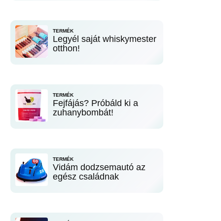
TERMÉK
Legyél saját whiskymester
otthon!
TERMÉK
Fejfájás? Próbáld ki a
zuhanybombát!
TERMÉK
Vidám dodzsemautó az
egész családnak