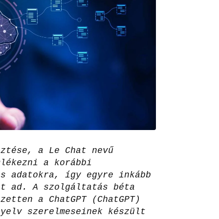
sztése, a Le Chat nevű
mlékezni a korábbi
es adatokra, így egyre inkább
at ad. A szolgáltatás béta
ezetten a ChatGPT (ChatGPT)
nyelv szerelmeseinek készült