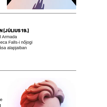
(JÚLIUS 19.)
ol Armada
ca Falls-i nőjogi
ása alapjaiban
le
g