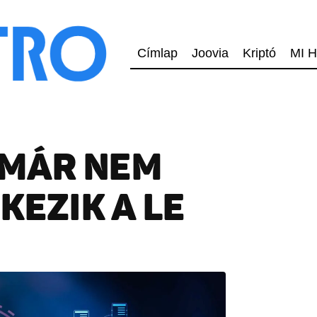
Címlap
Joovia
Kriptó
MI H
Y MÁR NEM
KEZIK A LE