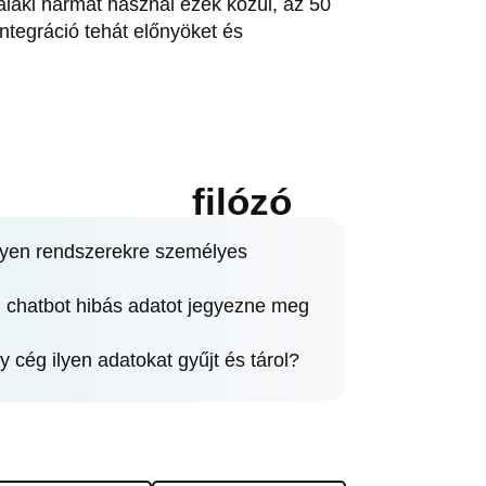
alaki hármat használ ezek közül, az 50
integráció tehát előnyöket és
filózó
ilyen rendszerekre személyes
en chatbot hibás adatot jegyezne meg
y cég ilyen adatokat gyűjt és tárol?