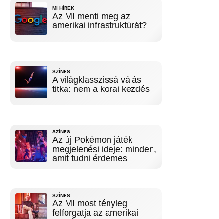
MI HÍREK
Az MI menti meg az
amerikai infrastruktúrát?
SZÍNES
A világklasszissá válás
titka: nem a korai kezdés
SZÍNES
Az új Pokémon játék
megjelenési ideje: minden,
amit tudni érdemes
SZÍNES
Az MI most tényleg
felforgatja az amerikai