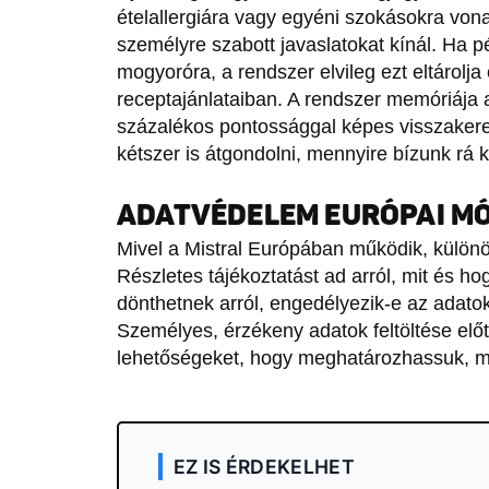
ételallergiára vagy egyéni szokásokra von
személyre szabott javaslatokat kínál. Ha pél
mogyoróra, a rendszer elvileg ezt eltárolja
receptajánlataiban. A rendszer memóriája 
százalékos pontossággal képes visszakere
kétszer is átgondolni, mennyire bízunk rá k
ADATVÉDELEM EURÓPAI M
Mivel a Mistral Európában működik, külön
Részletes tájékoztatást ad arról, mit és ho
dönthetnek arról, engedélyezik-e az adato
Személyes, érzékeny adatok feltöltése elő
lehetőségeket, hogy meghatározhassuk, me
EZ IS ÉRDEKELHET