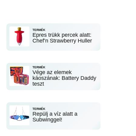
TERMÉK
Epres trükk percek alatt:
Chef’n Strawberry Huller
TERMÉK
Vége az elemek
káoszának: Battery Daddy
teszt
TERMÉK
Repülj a víz alatt a
Subwinggel!