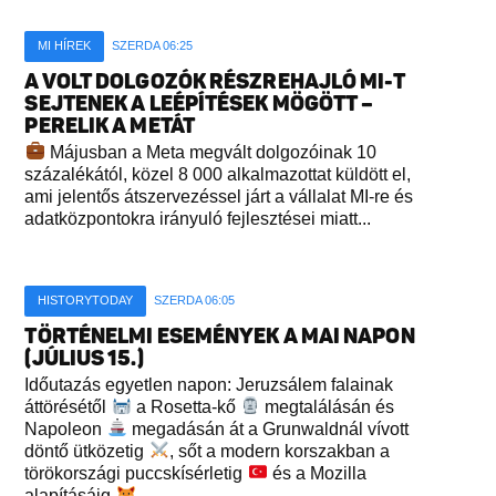
MI HÍREK
SZERDA 06:25
A VOLT DOLGOZÓK RÉSZREHAJLÓ MI-T
SEJTENEK A LEÉPÍTÉSEK MÖGÖTT –
PERELIK A METÁT
Májusban a Meta megvált dolgozóinak 10
százalékától, közel 8 000 alkalmazottat küldött el,
ami jelentős átszervezéssel járt a vállalat MI-re és
adatközpontokra irányuló fejlesztései miatt...
HISTORYTODAY
SZERDA 06:05
TÖRTÉNELMI ESEMÉNYEK A MAI NAPON
(JÚLIUS 15.)
Időutazás egyetlen napon: Jeruzsálem falainak
áttörésétől
a Rosetta-kő
megtalálásán és
Napoleon
megadásán át a Grunwaldnál vívott
döntő ütközetig
, sőt a modern korszakban a
törökországi puccskísérletig
és a Mozilla
alapításáig
...