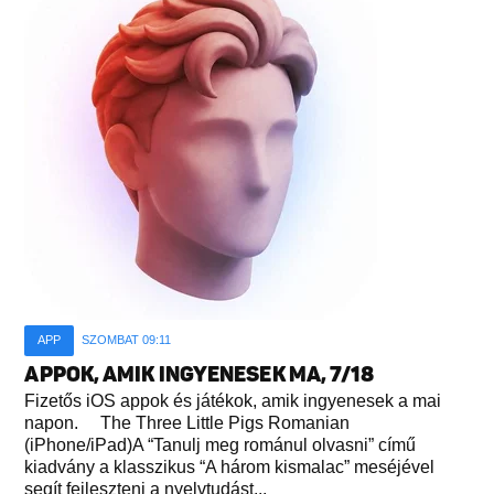
APP
SZOMBAT 09:11
APPOK, AMIK INGYENESEK MA, 7/18
Fizetős iOS appok és játékok, amik ingyenesek a mai
napon. The Three Little Pigs Romanian
(iPhone/iPad)A “Tanulj meg románul olvasni” című
kiadvány a klasszikus “A három kismalac” meséjével
segít fejleszteni a nyelvtudást...