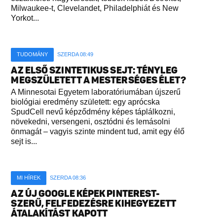
Milwaukee-t, Clevelandet, Philadelphiát és New
Yorkot...
TUDOMÁNY
SZERDA 08:49
AZ ELSŐ SZINTETIKUS SEJT: TÉNYLEG
MEGSZÜLETETT A MESTERSÉGES ÉLET?
A Minnesotai Egyetem laboratóriumában újszerű
biológiai eredmény született: egy aprócska
SpudCell nevű képződmény képes táplálkozni,
növekedni, versengeni, osztódni és lemásolni
önmagát – vagyis szinte mindent tud, amit egy élő
sejt is...
MI HÍREK
SZERDA 08:36
AZ ÚJ GOOGLE KÉPEK PINTEREST-
SZERŰ, FELFEDEZÉSRE KIHEGYEZETT
ÁTALAKÍTÁST KAPOTT