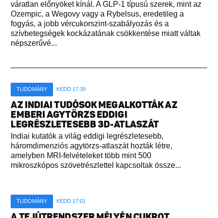
váratlan előnyöket kínál. A GLP-1 típusú szerek, mint az
Ozempic, a Wegovy vagy a Rybelsus, eredetileg a
fogyás, a jobb vércukorszint-szabályozás és a
szívbetegségek kockázatának csökkentése miatt váltak
népszerűvé...
TUDOMÁNY
KEDD 17:30
AZ INDIAI TUDÓSOK MEGALKOTTÁK AZ
EMBERI AGYTÖRZS EDDIGI
LEGRÉSZLETESEBB 3D-ATLASZÁT
Indiai kutatók a világ eddigi legrészletesebb,
háromdimenziós agytörzs-atlaszát hozták létre,
amelyben MRI-felvételeket több mint 500
mikroszkópos szövetrészlettel kapcsoltak össze...
TUDOMÁNY
KEDD 17:01
A TEJÚTRENDSZER MÉLYÉN CUKROT