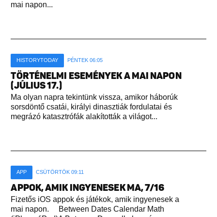
mai napon...
HISTORYTODAY
PÉNTEK 06:05
TÖRTÉNELMI ESEMÉNYEK A MAI NAPON
(JÚLIUS 17.)
Ma olyan napra tekintünk vissza, amikor háborúk
sorsdöntő csatái, királyi dinasztiák fordulatai és
megrázó katasztrófák alakították a világot...
APP
CSÜTÖRTÖK 09:11
APPOK, AMIK INGYENESEK MA, 7/16
Fizetős iOS appok és játékok, amik ingyenesek a
mai napon. Between Dates Calendar Math