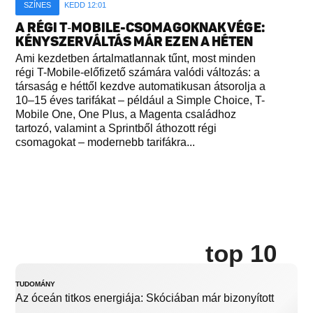
SZÍNES
KEDD 12:01
A RÉGI T‑MOBILE-CSOMAGOKNAK VÉGE:
KÉNYSZERVÁLTÁS MÁR EZEN A HÉTEN
Ami kezdetben ártalmatlannak tűnt, most minden
régi T-Mobile-előfizető számára valódi változás: a
társaság e héttől kezdve automatikusan átsorolja a
10–15 éves tarifákat – például a Simple Choice, T-
Mobile One, One Plus, a Magenta családhoz
tartozó, valamint a Sprintből áthozott régi
csomagokat – modernebb tarifákra...
top 10
TUDOMÁNY
Az óceán titkos energiája: Skóciában már bizonyított