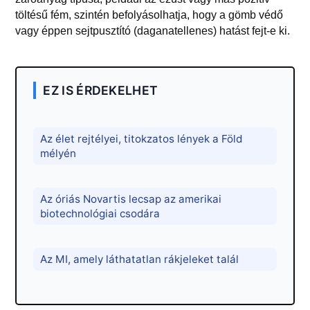
töltésű fém, szintén befolyásolhatja, hogy a gömb védő
vagy éppen sejtpusztító (daganatellenes) hatást fejt-e ki.
EZ IS ÉRDEKELHET
Az élet rejtélyei, titokzatos lények a Föld
mélyén
Az óriás Novartis lecsap az amerikai
biotechnológiai csodára
Az MI, amely láthatatlan rákjeleket talál