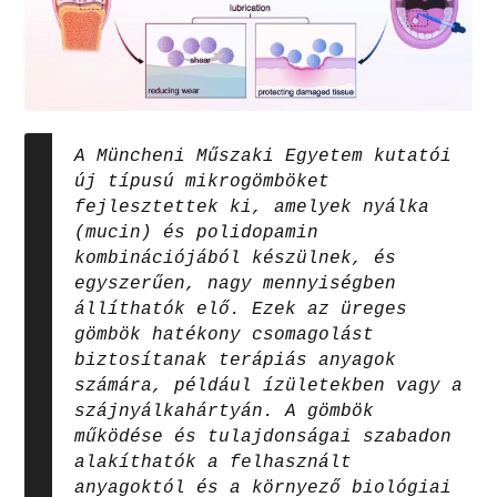
A Müncheni Műszaki Egyetem kutatói
új típusú mikrogömböket
fejlesztettek ki, amelyek nyálka
(mucin) és polidopamin
kombinációjából készülnek, és
egyszerűen, nagy mennyiségben
állíthatók elő. Ezek az üreges
gömbök hatékony csomagolást
biztosítanak terápiás anyagok
számára, például ízületekben vagy a
szájnyálkahártyán. A gömbök
működése és tulajdonságai szabadon
alakíthatók a felhasznált
anyagoktól és a környező biológiai