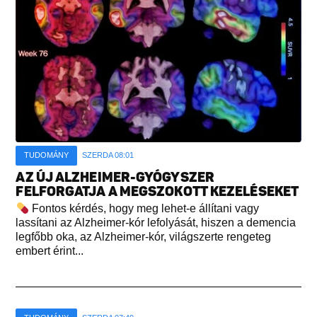
TUDOMÁNY
SZERDA 08:01
AZ ÚJ ALZHEIMER-GYÓGYSZER
FELFORGATJA A MEGSZOKOTT KEZELÉSEKET
Fontos kérdés, hogy meg lehet-e állítani vagy
lassítani az Alzheimer-kór lefolyását, hiszen a demencia
legfőbb oka, az Alzheimer-kór, világszerte rengeteg
embert érint...