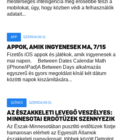
mesterséges intelligencia még erősebbé teszi a
mobilokat, úgy, hogy közben védi a felhasználók
adatait...
APP
SZERDA 09:11
APPOK, AMIK INGYENESEK MA, 7/15
Fizetős iOS appok és játékok, amik ingyenesek a
mai napon. Between Dates Calendar Math
(iPhone/iPad)A Between Days alkalmazás
egyszerű és gyors megoldást kínál két dátum
közötti napok kiszámítására...
SZÍNES
SZERDA 09:01
AZ ÉSZAKKELETI LEVEGŐ VESZÉLYES:
MINNESOTAI ERDŐTÜZEK SZENNYEZIK
Az Észak-Minnesotában pusztító erdőtüzek füstje
hamarosan elérheti az Egyesült Államok
északkeleti nagyvárosait, többek között Detroitot,