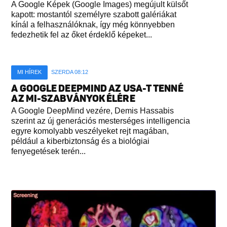
A Google Képek (Google Images) megújult külsőt
kapott: mostantól személyre szabott galériákat
kínál a felhasználóknak, így még könnyebben
fedezhetik fel az őket érdeklő képeket...
MI HÍREK
SZERDA 08:12
A GOOGLE DEEPMIND AZ USA-T TENNÉ
AZ MI-SZABVÁNYOK ÉLÉRE
A Google DeepMind vezére, Demis Hassabis
szerint az új generációs mesterséges intelligencia
egyre komolyabb veszélyeket rejt magában,
például a kiberbiztonság és a biológiai
fenyegetések terén...