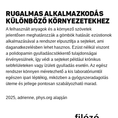
RUGALMAS ALKALMAZKODÁS
KÜLÖNBÖZŐ KÖRNYEZETEKHEZ
A felhasznált anyagok és a környező szövetek
jelentősen meghatározzák a gömbök hatását: ezüstionok
alkalmazásával a rendszer elpusztítja a sejteket, ami
daganatkezelésben lehet hasznos. Ezüst nélkül viszont
a polidopamin gyulladáscsökkentő tulajdonságai
érvényesülnek, így védi a sejteket például krónikus
sebfelületeken vagy ízületi gyulladás esetén. Az egész
rendszer könnyen méretezhető a kis laboratóriumtól
egészen ipari léptékig, miközben a gyógyszeradagolás
üteme és jellege pontosan szabályozható marad.
2025, adrienne, phys.org alapján
filózó