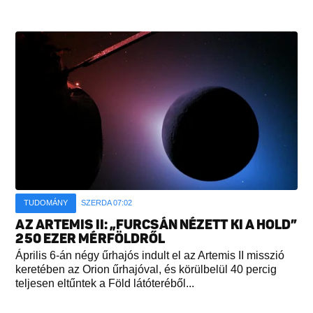
TUDOMÁNY
SZERDA 07:02
AZ ARTEMIS II: „FURCSÁN NÉZETT KI A HOLD”
250 EZER MÉRFÖLDRŐL
Április 6-án négy űrhajós indult el az Artemis II misszió
keretében az Orion űrhajóval, és körülbelül 40 percig
teljesen eltűntek a Föld látóteréből...