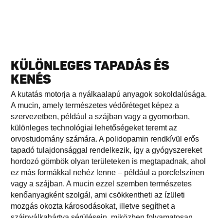
KÜLÖNLEGES TAPADÁS ÉS
KENÉS
A kutatás motorja a nyálkaalapú anyagok sokoldalúsága.
A mucin, amely természetes védőréteget képez a
szervezetben, például a szájban vagy a gyomorban,
különleges technológiai lehetőségeket teremt az
orvostudomány számára. A polidopamin rendkívül erős
tapadó tulajdonsággal rendelkezik, így a gyógyszereket
hordozó gömbök olyan területeken is megtapadnak, ahol
ez más formákkal nehéz lenne – például a porcfelszínen
vagy a szájban. A mucin ezzel szemben természetes
kenőanyagként szolgál, ami csökkentheti az ízületi
mozgás okozta károsodásokat, illetve segíthet a
szájnyálkahártya sérülésein, miközben folyamatosan