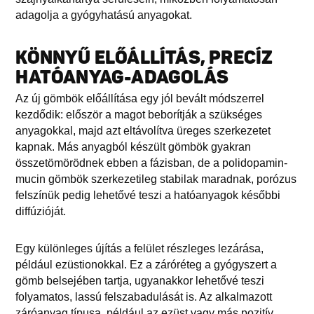
adagolja a gyógyhatású anyagokat.
KÖNNYŰ ELŐÁLLÍTÁS, PRECÍZ
HATÓANYAG-ADAGOLÁS
Az új gömbök előállítása egy jól bevált módszerrel
kezdődik: először a magot beborítják a szükséges
anyagokkal, majd azt eltávolítva üreges szerkezetet
kapnak. Más anyagból készült gömbök gyakran
összetömörödnek ebben a fázisban, de a polidopamin-
mucin gömbök szerkezetileg stabilak maradnak, porózus
felszínük pedig lehetővé teszi a hatóanyagok későbbi
diffúzióját.
Egy különleges újítás a felület részleges lezárása,
például ezüstionokkal. Ez a záróréteg a gyógyszert a
gömb belsejében tartja, ugyanakkor lehetővé teszi
folyamatos, lassú felszabadulását is. Az alkalmazott
záróanyag típusa, például az ezüst vagy más pozitív