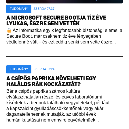
TUDOMÁNY
SZERDA 07:37
A MICROSOFT SECURE BOOTJA TÍZ ÉVE
LYUKAS, ÉSZRE SEM VETTÉK
Az informatika egyik legfontosabb biztonsági eleme, a
Secure Boot, már csaknem tíz éve lényegében
védtelenné vált – és ezt eddig senki sem vette észre...
TUDOMÁNY
SZERDA 07:24
A CSÍPŐS PAPRIKA NÖVELHETI EGY
HALÁLOS RÁK KOCKÁZATÁT?
Bár a csípős paprika számos kultúra
elválaszthatatlan része, és egyes laboratóriumi
kísérletek a bennük található vegyületeket, például
a kapszaicint gyulladáscsökkentőnek vagy akár
daganatellenesnek mutatják, az utóbbi évek
humán kutatásai nem ennyire egyértelműek...