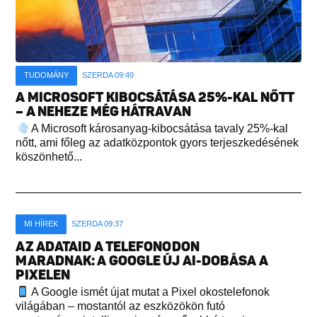
TUDOMÁNY
SZERDA 09:49
A MICROSOFT KIBOCSÁTÁSA 25%-KAL NŐTT
– A NEHEZE MÉG HÁTRAVAN
A Microsoft károsanyag-kibocsátása tavaly 25%-kal
nőtt, ami főleg az adatközpontok gyors terjeszkedésének
köszönhető...
MI HÍREK
SZERDA 09:37
AZ ADATAID A TELEFONODON
MARADNAK: A GOOGLE ÚJ AI-DOBÁSA A
PIXELEN
A Google ismét újat mutat a Pixel okostelefonok
világában – mostantól az eszközökön futó