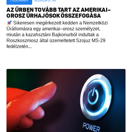
TUDOMÁNY
SZERDA 07:49
AZ ŰRBEN TOVÁBB TART AZ AMERIKAI–
OROSZ ŰRHAJÓSOK ÖSSZEFOGÁSA
Sikeresen megérkezett kedden a Nemzetközi
Űrállomásra egy amerikai–orosz személyzet,
miután a kazahsztáni Bajkonurból indultak a
Roszkoszmosz által üzemeltetett Szojuz MS-29
fedélzetén...