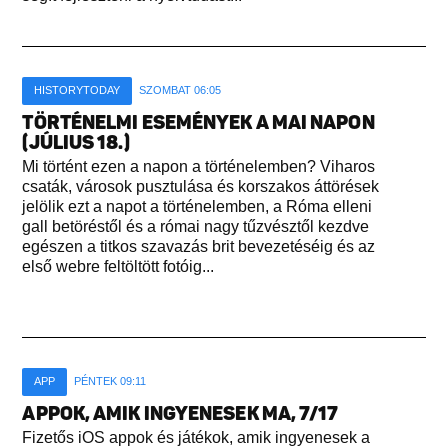
HISTORYTODAY
SZOMBAT 06:05
TÖRTÉNELMI ESEMÉNYEK A MAI NAPON
(JÚLIUS 18.)
Mi történt ezen a napon a történelemben? Viharos
csaták, városok pusztulása és korszakos áttörések
jelölik ezt a napot a történelemben, a Róma elleni
gall betöréstől és a római nagy tűzvésztől kezdve
egészen a titkos szavazás brit bevezetéséig és az
első webre feltöltött fotóig...
APP
PÉNTEK 09:11
APPOK, AMIK INGYENESEK MA, 7/17
Fizetős iOS appok és játékok, amik ingyenesek a