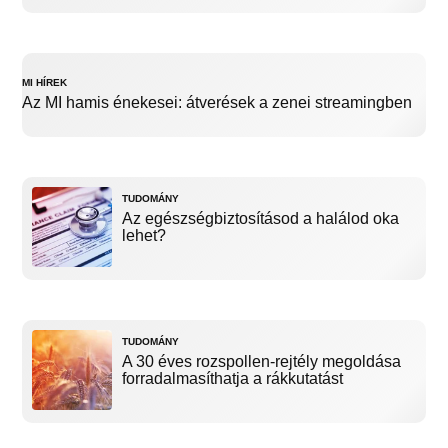
MI HÍREK
Az MI hamis énekesei: átverések a zenei streamingben
TUDOMÁNY
Az egészségbiztosításod a halálod oka
lehet?
TUDOMÁNY
A 30 éves rozspollen-rejtély megoldása
forradalmasíthatja a rákkutatást