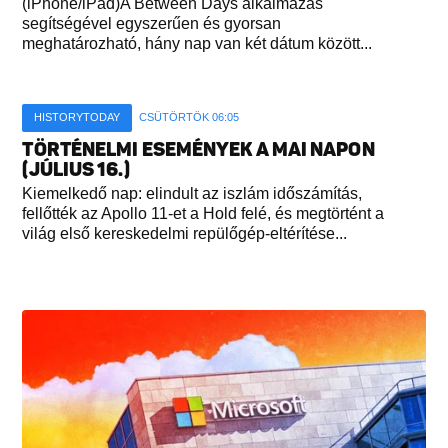
(iPhone/iPad)A Between Days alkalmazás
segítségével egyszerűen és gyorsan
meghatározható, hány nap van két dátum között...
HISTORYTODAY
CSÜTÖRTÖK 06:05
TÖRTÉNELMI ESEMÉNYEK A MAI NAPON
(JÚLIUS 16.)
Kiemelkedő nap: elindult az iszlám időszámítás,
fellőtték az Apollo 11-et a Hold felé, és megtörtént a
világ első kereskedelmi repülőgép-eltérítése...