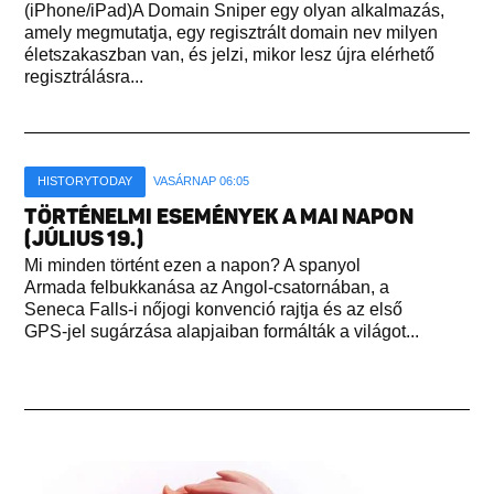
(iPhone/iPad)A Domain Sniper egy olyan alkalmazás,
amely megmutatja, egy regisztrált domain nev milyen
életszakaszban van, és jelzi, mikor lesz újra elérhető
regisztrálásra...
HISTORYTODAY
VASÁRNAP 06:05
TÖRTÉNELMI ESEMÉNYEK A MAI NAPON
(JÚLIUS 19.)
Mi minden történt ezen a napon? A spanyol
Armada felbukkanása az Angol-csatornában, a
Seneca Falls-i nőjogi konvenció rajtja és az első
GPS-jel sugárzása alapjaiban formálták a világot...