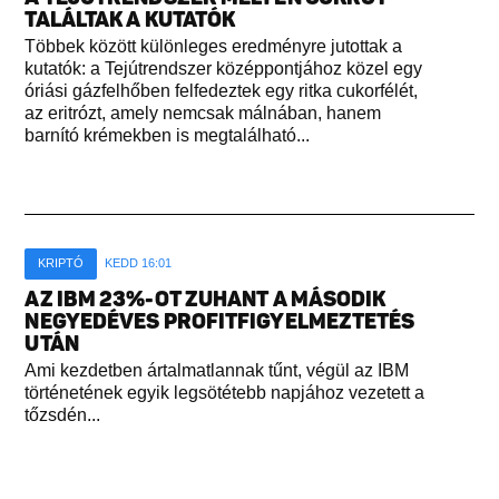
TALÁLTAK A KUTATÓK
Többek között különleges eredményre jutottak a
kutatók: a Tejútrendszer középpontjához közel egy
óriási gázfelhőben felfedeztek egy ritka cukorfélét,
az eritrózt, amely nemcsak málnában, hanem
barnító krémekben is megtalálható...
KRIPTÓ
KEDD 16:01
AZ IBM 23%-OT ZUHANT A MÁSODIK
NEGYEDÉVES PROFITFIGYELMEZTETÉS
UTÁN
Ami kezdetben ártalmatlannak tűnt, végül az IBM
történetének egyik legsötétebb napjához vezetett a
tőzsdén...