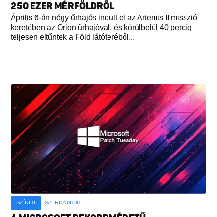
250 EZER MÉRFÖLDRŐL
Április 6-án négy űrhajós indult el az Artemis II misszió
keretében az Orion űrhajóval, és körülbelül 40 percig
teljesen eltűntek a Föld látóteréből...
SZÍNES
SZERDA 06:38