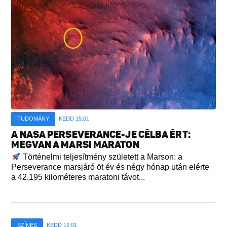
TUDOMÁNY
KEDD 15:01
A NASA PERSEVERANCE-JE CÉLBA ÉRT:
MEGVAN A MARSI MARATON
Történelmi teljesítmény született a Marson: a
Perseverance marsjáró öt év és négy hónap után elérte
a 42,195 kilométeres maratoni távot...
SZÍNES
KEDD 12:01