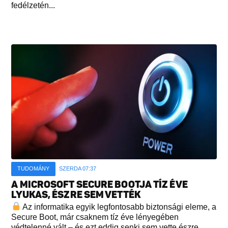
fedélzetén...
TUDOMÁNY
SZERDA 07:37
A MICROSOFT SECURE BOOTJA TÍZ ÉVE
LYUKAS, ÉSZRE SEM VETTÉK
Az informatika egyik legfontosabb biztonsági eleme, a
Secure Boot, már csaknem tíz éve lényegében
védtelenné vált – és ezt eddig senki sem vette észre...