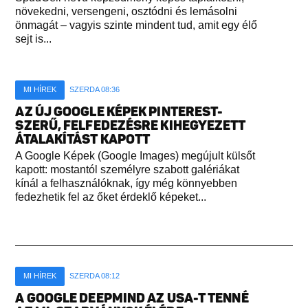
növekedni, versengeni, osztódni és lemásolni
önmagát – vagyis szinte mindent tud, amit egy élő
sejt is...
MI HÍREK
SZERDA 08:36
AZ ÚJ GOOGLE KÉPEK PINTEREST-
SZERŰ, FELFEDEZÉSRE KIHEGYEZETT
ÁTALAKÍTÁST KAPOTT
A Google Képek (Google Images) megújult külsőt
kapott: mostantól személyre szabott galériákat
kínál a felhasználóknak, így még könnyebben
fedezhetik fel az őket érdeklő képeket...
MI HÍREK
SZERDA 08:12
A GOOGLE DEEPMIND AZ USA-T TENNÉ