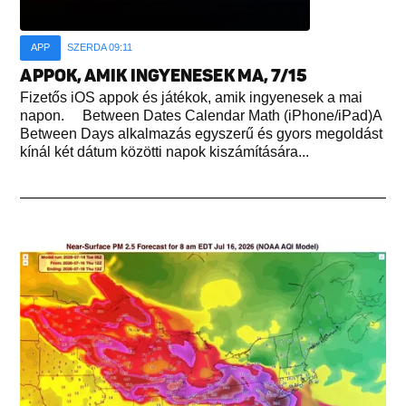
APP
SZERDA 09:11
APPOK, AMIK INGYENESEK MA, 7/15
Fizetős iOS appok és játékok, amik ingyenesek a mai
napon. Between Dates Calendar Math (iPhone/iPad)A
Between Days alkalmazás egyszerű és gyors megoldást
kínál két dátum közötti napok kiszámítására...