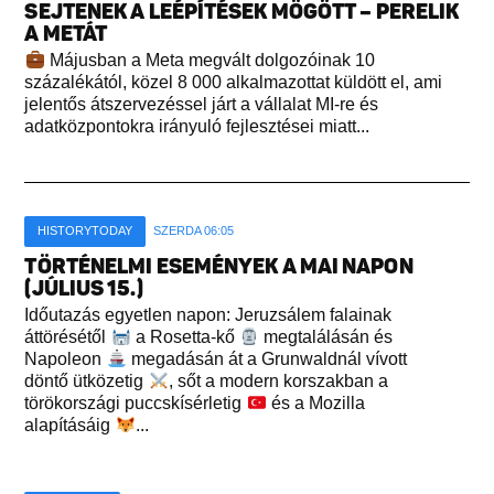
SEJTENEK A LEÉPÍTÉSEK MÖGÖTT – PERELIK
A METÁT
Májusban a Meta megvált dolgozóinak 10
százalékától, közel 8 000 alkalmazottat küldött el, ami
jelentős átszervezéssel járt a vállalat MI-re és
adatközpontokra irányuló fejlesztései miatt...
HISTORYTODAY
SZERDA 06:05
TÖRTÉNELMI ESEMÉNYEK A MAI NAPON
(JÚLIUS 15.)
Időutazás egyetlen napon: Jeruzsálem falainak
áttörésétől
a Rosetta-kő
megtalálásán és
Napoleon
megadásán át a Grunwaldnál vívott
döntő ütközetig
, sőt a modern korszakban a
törökországi puccskísérletig
és a Mozilla
alapításáig
...