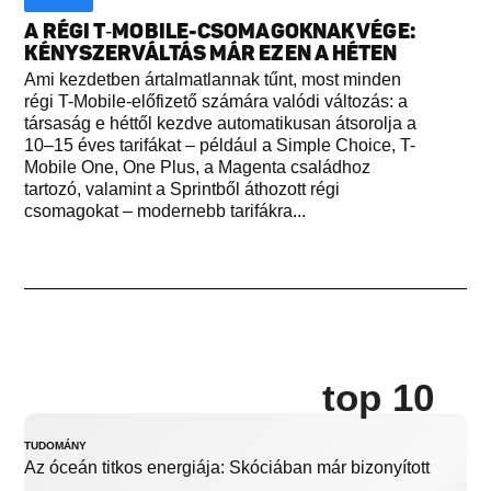
A RÉGI T‑MOBILE-CSOMAGOKNAK VÉGE:
KÉNYSZERVÁLTÁS MÁR EZEN A HÉTEN
Ami kezdetben ártalmatlannak tűnt, most minden
régi T-Mobile-előfizető számára valódi változás: a
társaság e héttől kezdve automatikusan átsorolja a
10–15 éves tarifákat – például a Simple Choice, T-
Mobile One, One Plus, a Magenta családhoz
tartozó, valamint a Sprintből áthozott régi
csomagokat – modernebb tarifákra...
top 10
TUDOMÁNY
Az óceán titkos energiája: Skóciában már bizonyított