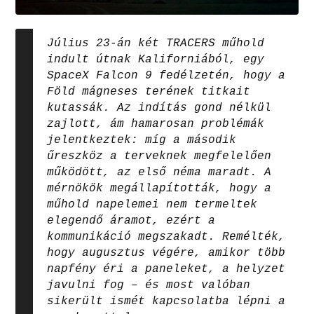
Július 23-án két TRACERS műhold
indult útnak Kaliforniából, egy
SpaceX Falcon 9 fedélzetén, hogy a
Föld mágneses terének titkait
kutassák. Az indítás gond nélkül
zajlott, ám hamarosan problémák
jelentkeztek: míg a második
űreszköz a terveknek megfelelően
működött, az első néma maradt. A
mérnökök megállapították, hogy a
műhold napelemei nem termeltek
elegendő áramot, ezért a
kommunikáció megszakadt. Remélték,
hogy augusztus végére, amikor több
napfény éri a paneleket, a helyzet
javulni fog – és most valóban
sikerült ismét kapcsolatba lépni a