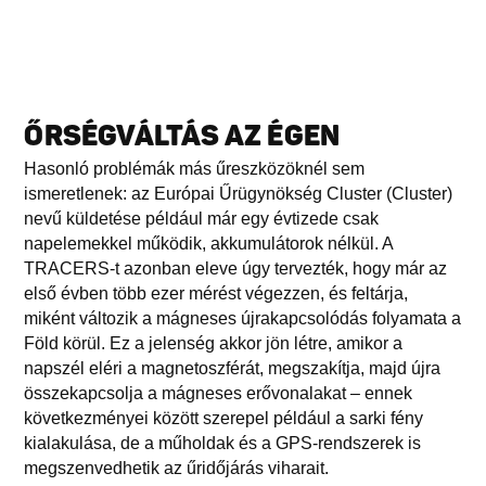
ŐRSÉGVÁLTÁS AZ ÉGEN
Hasonló problémák más űreszközöknél sem
ismeretlenek: az Európai Űrügynökség Cluster (Cluster)
nevű küldetése például már egy évtizede csak
napelemekkel működik, akkumulátorok nélkül. A
TRACERS-t azonban eleve úgy tervezték, hogy már az
első évben több ezer mérést végezzen, és feltárja,
miként változik a mágneses újrakapcsolódás folyamata a
Föld körül. Ez a jelenség akkor jön létre, amikor a
napszél eléri a magnetoszférát, megszakítja, majd újra
összekapcsolja a mágneses erővonalakat – ennek
következményei között szerepel például a sarki fény
kialakulása, de a műholdak és a GPS-rendszerek is
megszenvedhetik az űridőjárás viharait.