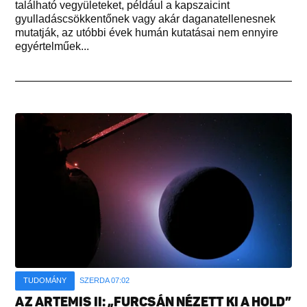
található vegyületeket, például a kapszaicint
gyulladáscsökkentőnek vagy akár daganatellenesnek
mutatják, az utóbbi évek humán kutatásai nem ennyire
egyértelműek...
TUDOMÁNY
SZERDA 07:02
AZ ARTEMIS II: „FURCSÁN NÉZETT KI A HOLD”