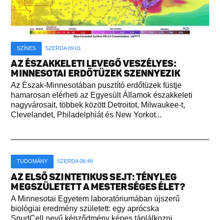
SZÍNES
SZERDA 09:01
AZ ÉSZAKKELETI LEVEGŐ VESZÉLYES:
MINNESOTAI ERDŐTÜZEK SZENNYEZIK
Az Észak-Minnesotában pusztító erdőtüzek füstje
hamarosan elérheti az Egyesült Államok északkeleti
nagyvárosait, többek között Detroitot, Milwaukee-t,
Clevelandet, Philadelphiát és New Yorkot...
TUDOMÁNY
SZERDA 08:49
AZ ELSŐ SZINTETIKUS SEJT: TÉNYLEG
MEGSZÜLETETT A MESTERSÉGES ÉLET?
A Minnesotai Egyetem laboratóriumában újszerű
biológiai eredmény született: egy aprócska
SpudCell nevű képződmény képes táplálkozni,