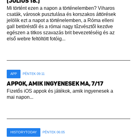
(JÚLIUS 18.)
Mi történt ezen a napon a történelemben? Viharos
csaták, városok pusztulása és korszakos áttörések
jelölik ezt a napot a történelemben, a Róma elleni
gall betöréstől és a római nagy tűzvésztől kezdve
egészen a titkos szavazás brit bevezetéséig és az
első webre feltöltött fotóig...
APP
PÉNTEK 09:11
APPOK, AMIK INGYENESEK MA, 7/17
Fizetős iOS appok és játékok, amik ingyenesek a
mai napon...
HISTORYTODAY
PÉNTEK 06:05