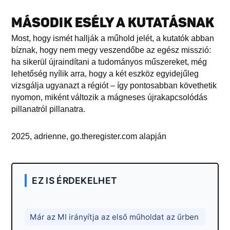
MÁSODIK ESÉLY A KUTATÁSNAK
Most, hogy ismét hallják a műhold jelét, a kutatók abban
bíznak, hogy nem megy veszendőbe az egész misszió:
ha sikerül újraindítani a tudományos műszereket, még
lehetőség nyílik arra, hogy a két eszköz egyidejűleg
vizsgálja ugyanazt a régiót – így pontosabban követhetik
nyomon, miként változik a mágneses újrakapcsolódás
pillanatról pillanatra.
2025, adrienne, go.theregister.com alapján
EZ IS ÉRDEKELHET
Már az MI irányítja az első műholdat az űrben