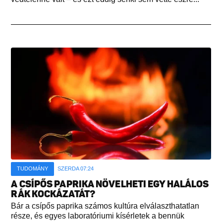
TUDOMÁNY
SZERDA 07:24
A CSÍPŐS PAPRIKA NÖVELHETI EGY HALÁLOS
RÁK KOCKÁZATÁT?
Bár a csípős paprika számos kultúra elválaszthatatlan
része, és egyes laboratóriumi kísérletek a bennük