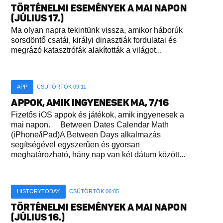
TÖRTÉNELMI ESEMÉNYEK A MAI NAPON
(JÚLIUS 17.)
Ma olyan napra tekintünk vissza, amikor háborúk
sorsdöntő csatái, királyi dinasztiák fordulatai és
megrázó katasztrófák alakították a világot...
APP
CSÜTÖRTÖK 09:11
APPOK, AMIK INGYENESEK MA, 7/16
Fizetős iOS appok és játékok, amik ingyenesek a
mai napon. Between Dates Calendar Math
(iPhone/iPad)A Between Days alkalmazás
segítségével egyszerűen és gyorsan
meghatározható, hány nap van két dátum között...
HISTORYTODAY
CSÜTÖRTÖK 06:05
TÖRTÉNELMI ESEMÉNYEK A MAI NAPON
(JÚLIUS 16.)