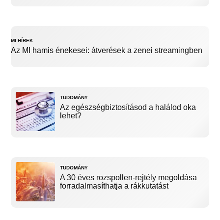
MI HÍREK
Az MI hamis énekesei: átverések a zenei streamingben
TUDOMÁNY
Az egészségbiztosításod a halálod oka
lehet?
TUDOMÁNY
A 30 éves rozspollen-rejtély megoldása
forradalmasíthatja a rákkutatást