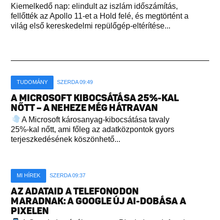
Kiemelkedő nap: elindult az iszlám időszámítás,
fellőtték az Apollo 11-et a Hold felé, és megtörtént a
világ első kereskedelmi repülőgép-eltérítése...
TUDOMÁNY
SZERDA 09:49
A MICROSOFT KIBOCSÁTÁSA 25%-KAL
NŐTT – A NEHEZE MÉG HÁTRAVAN
A Microsoft károsanyag-kibocsátása tavaly
25%-kal nőtt, ami főleg az adatközpontok gyors
terjeszkedésének köszönhető...
MI HÍREK
SZERDA 09:37
AZ ADATAID A TELEFONODON
MARADNAK: A GOOGLE ÚJ AI-DOBÁSA A
PIXELEN