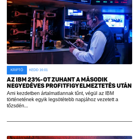
KRIPTÓ
KEDD 16:01
AZ IBM 23%-OT ZUHANT A MÁSODIK
NEGYEDÉVES PROFITFIGYELMEZTETÉS UTÁN
Ami kezdetben ártalmatlannak tűnt, végül az IBM
történetének egyik legsötétebb napjához vezetett a
tőzsdén...