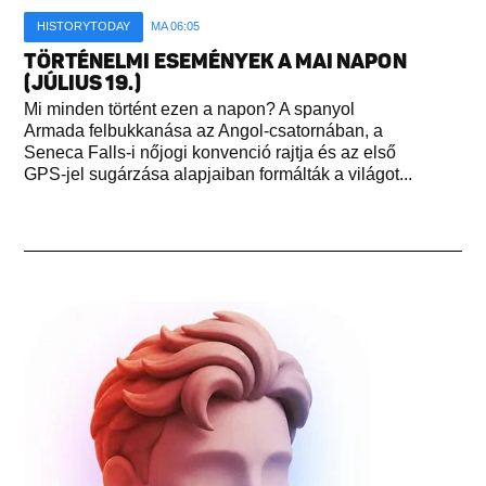
HISTORYTODAY
MA 06:05
TÖRTÉNELMI ESEMÉNYEK A MAI NAPON
(JÚLIUS 19.)
Mi minden történt ezen a napon? A spanyol
Armada felbukkanása az Angol-csatornában, a
Seneca Falls-i nőjogi konvenció rajtja és az első
GPS-jel sugárzása alapjaiban formálták a világot...