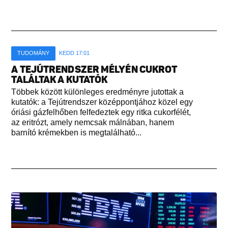
TUDOMÁNY
KEDD 17:01
A TEJÚTRENDSZER MÉLYÉN CUKROT
TALÁLTAK A KUTATÓK
Többek között különleges eredményre jutottak a
kutatók: a Tejútrendszer középpontjához közel egy
óriási gázfelhőben felfedeztek egy ritka cukorfélét,
az eritrózt, amely nemcsak málnában, hanem
barnító krémekben is megtalálható...