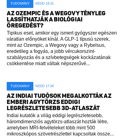
TUDOMÁNY
KEDD 18:31
AZ OZEMPIC ÉS A WEGOVY TÉNYLEG
LASSÍTHATJÁK A BIOLÓGIAI
ÖREGEDÉST?
Tipikus eset, amikor egy ismert gyógyszer egészen
váratlan előnyöket kínál. A GLP-1 típusú szerek,
mint az Ozempic, a Wegovy vagy a Rybelsus,
eredetileg a fogyás, a jobb vércukorszint-
szabályozás és a szívbetegségek kockázatának
csökkentése miatt váltak népszerűvé...
TUDOMÁNY
KEDD 17:30
AZ INDIAI TUDÓSOK MEGALKOTTÁK AZ
EMBERI AGYTÖRZS EDDIGI
LEGRÉSZLETESEBB 3D-ATLASZÁT
Indiai kutatók a világ eddigi legrészletesebb,
háromdimenziós agytörzs-atlaszát hozták létre,
amelyben MRI-felvételeket több mint 500
mikroszkópos szövetrészlettel kapcsoltak össze...