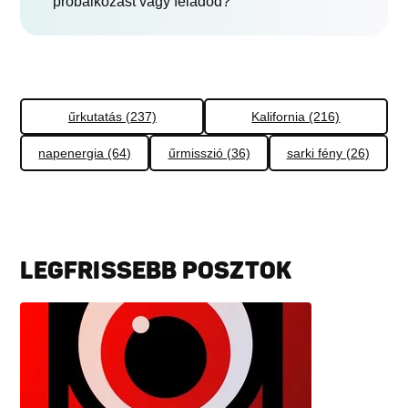
próbálkozást vagy feladod?
űrkutatás (237)
Kalifornia (216)
napenergia (64)
űrmisszió (36)
sarki fény (26)
LEGFRISSEBB POSZTOK