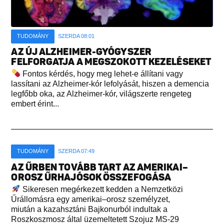
TUDOMÁNY
SZERDA 08:01
AZ ÚJ ALZHEIMER-GYÓGYSZER
FELFORGATJA A MEGSZOKOTT KEZELÉSEKET
Fontos kérdés, hogy meg lehet-e állítani vagy
lassítani az Alzheimer-kór lefolyását, hiszen a demencia
legfőbb oka, az Alzheimer-kór, világszerte rengeteg
embert érint...
TUDOMÁNY
SZERDA 07:49
AZ ŰRBEN TOVÁBB TART AZ AMERIKAI–
OROSZ ŰRHAJÓSOK ÖSSZEFOGÁSA
Sikeresen megérkezett kedden a Nemzetközi
Űrállomásra egy amerikai–orosz személyzet,
miután a kazahsztáni Bajkonurból indultak a
Roszkoszmosz által üzemeltetett Szojuz MS-29