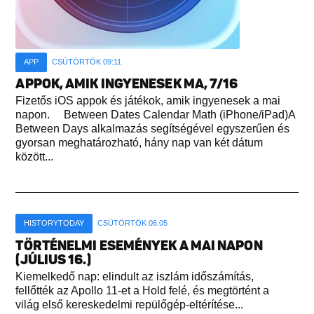
APP
CSÜTÖRTÖK 09:11
APPOK, AMIK INGYENESEK MA, 7/16
Fizetős iOS appok és játékok, amik ingyenesek a mai
napon. Between Dates Calendar Math (iPhone/iPad)A
Between Days alkalmazás segítségével egyszerűen és
gyorsan meghatározható, hány nap van két dátum
között...
HISTORYTODAY
CSÜTÖRTÖK 06:05
TÖRTÉNELMI ESEMÉNYEK A MAI NAPON
(JÚLIUS 16.)
Kiemelkedő nap: elindult az iszlám időszámítás,
fellőtték az Apollo 11-et a Hold felé, és megtörtént a
világ első kereskedelmi repülőgép-eltérítése...