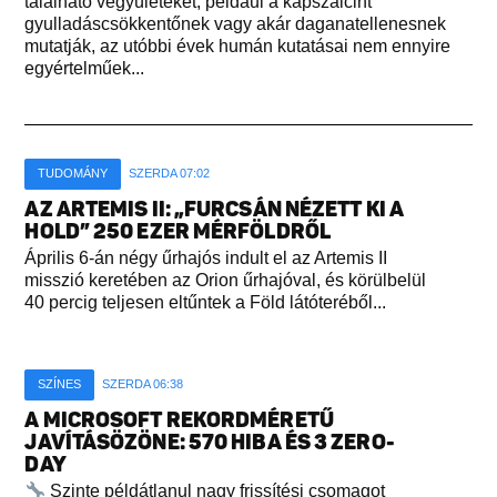
található vegyületeket, például a kapszaicint
gyulladáscsökkentőnek vagy akár daganatellenesnek
mutatják, az utóbbi évek humán kutatásai nem ennyire
egyértelműek...
TUDOMÁNY
SZERDA 07:02
AZ ARTEMIS II: „FURCSÁN NÉZETT KI A
HOLD” 250 EZER MÉRFÖLDRŐL
Április 6-án négy űrhajós indult el az Artemis II
misszió keretében az Orion űrhajóval, és körülbelül
40 percig teljesen eltűntek a Föld látóteréből...
SZÍNES
SZERDA 06:38
A MICROSOFT REKORDMÉRETŰ
JAVÍTÁSÖZÖNE: 570 HIBA ÉS 3 ZERO-
DAY
Szinte példátlanul nagy frissítési csomagot