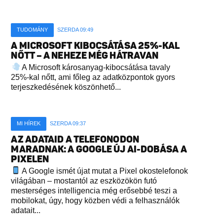
TUDOMÁNY
SZERDA 09:49
A MICROSOFT KIBOCSÁTÁSA 25%-KAL
NŐTT – A NEHEZE MÉG HÁTRAVAN
A Microsoft károsanyag-kibocsátása tavaly
25%-kal nőtt, ami főleg az adatközpontok gyors
terjeszkedésének köszönhető...
MI HÍREK
SZERDA 09:37
AZ ADATAID A TELEFONODON
MARADNAK: A GOOGLE ÚJ AI-DOBÁSA A
PIXELEN
A Google ismét újat mutat a Pixel okostelefonok
világában – mostantól az eszközökön futó
mesterséges intelligencia még erősebbé teszi a
mobilokat, úgy, hogy közben védi a felhasználók
adatait...