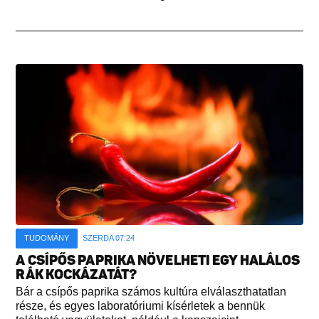
TUDOMÁNY
SZERDA 07:24
A CSÍPŐS PAPRIKA NÖVELHETI EGY HALÁLOS
RÁK KOCKÁZATÁT?
Bár a csípős paprika számos kultúra elválaszthatatlan
része, és egyes laboratóriumi kísérletek a bennük