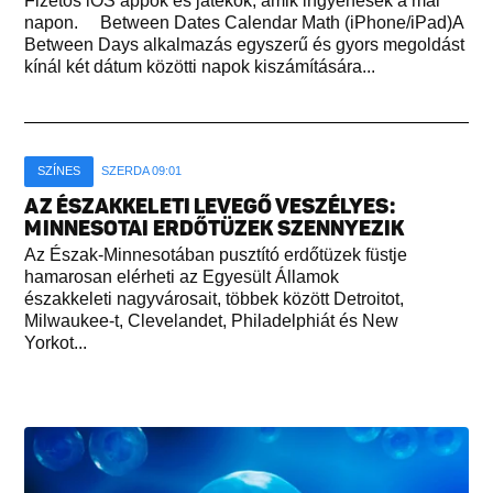
Fizetős iOS appok és játékok, amik ingyenesek a mai
napon. Between Dates Calendar Math (iPhone/iPad)A
Between Days alkalmazás egyszerű és gyors megoldást
kínál két dátum közötti napok kiszámítására...
SZÍNES
SZERDA 09:01
AZ ÉSZAKKELETI LEVEGŐ VESZÉLYES:
MINNESOTAI ERDŐTÜZEK SZENNYEZIK
Az Észak-Minnesotában pusztító erdőtüzek füstje
hamarosan elérheti az Egyesült Államok
északkeleti nagyvárosait, többek között Detroitot,
Milwaukee-t, Clevelandet, Philadelphiát és New
Yorkot...