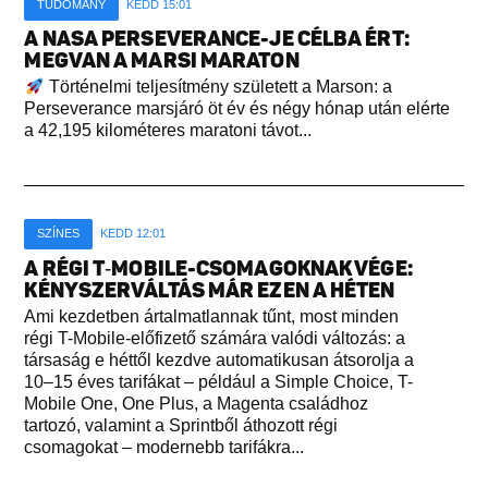
TUDOMÁNY
KEDD 15:01
A NASA PERSEVERANCE-JE CÉLBA ÉRT:
MEGVAN A MARSI MARATON
Történelmi teljesítmény született a Marson: a
Perseverance marsjáró öt év és négy hónap után elérte
a 42,195 kilométeres maratoni távot...
SZÍNES
KEDD 12:01
A RÉGI T‑MOBILE-CSOMAGOKNAK VÉGE:
KÉNYSZERVÁLTÁS MÁR EZEN A HÉTEN
Ami kezdetben ártalmatlannak tűnt, most minden
régi T-Mobile-előfizető számára valódi változás: a
társaság e héttől kezdve automatikusan átsorolja a
10–15 éves tarifákat – például a Simple Choice, T-
Mobile One, One Plus, a Magenta családhoz
tartozó, valamint a Sprintből áthozott régi
csomagokat – modernebb tarifákra...