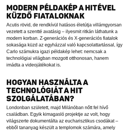
MODERN PÉLDAKÉP A HITÉVEL
KÜZDŐ FIATALOKNAK
Acutis rövid, de rendkívül hatásos életútja villámgyorsan
vezetett a szentté avatásig – ilyesmit ritkán láthatunk a
modern korban. Z-generációs és X-generációs fiatalok
sokasága küzd az egyházzal való kapcsolattartással, így
Carlo számukra igazi példakép lehet: nemcsak a
technológiai világban mozgott otthonosan, hanem
imádta a videojátékokat is.
HOGYAN HASZNÁLTA A
TECHNOLÓGIÁT A HIT
SZOLGÁLATÁBAN?
Londonban született, majd Milánóban nőtt fel hívő
családban. Egyik kimagasló projektje az volt, hogy
világszerte dokumentálta az eucharisztikus csodákat –
ebből tananyag készült a templomok számára, amely