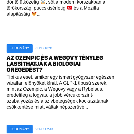
döntő ütközetig
, sőt a modern korszakban a
törökországi puccskísérletig
és a Mozilla
alapításáig
...
TUDOMÁNY
KEDD 18:31
AZ OZEMPIC ÉS A WEGOVY TÉNYLEG
LASSÍTHATJÁK A BIOLÓGIAI
ÖREGEDÉST?
Tipikus eset, amikor egy ismert gyógyszer egészen
váratlan előnyöket kínál. A GLP-1 típusú szerek,
mint az Ozempic, a Wegovy vagy a Rybelsus,
eredetileg a fogyás, a jobb vércukorszint-
szabályozás és a szívbetegségek kockázatának
csökkentése miatt váltak népszerűvé...
TUDOMÁNY
KEDD 17:30