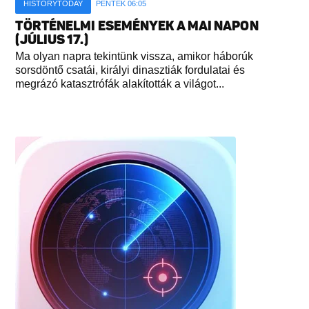
HISTORYTODAY
PÉNTEK 06:05
TÖRTÉNELMI ESEMÉNYEK A MAI NAPON
(JÚLIUS 17.)
Ma olyan napra tekintünk vissza, amikor háborúk
sorsdöntő csatái, királyi dinasztiák fordulatai és
megrázó katasztrófák alakították a világot...