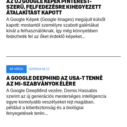
AZ ÚJ GOOGLE KÉPEK PINTEREST-
SZERŰ, FELFEDEZÉSRE KIHEGYEZETT
ÁTALAKÍTÁST KAPOTT
A Google Képek (Google Images) megújult külsőt
kapott: mostantól személyre szabott galériákat
kínál a felhasználóknak, így még könnyebben
fedezhetik fel az őket érdeklő képeket...
MI HÍREK
SZERDA 08:12
A GOOGLE DEEPMIND AZ USA-T TENNÉ
AZ MI-SZABVÁNYOK ÉLÉRE
A Google DeepMind vezére, Demis Hassabis
szerint az új generációs mesterséges intelligencia
egyre komolyabb veszélyeket rejt magában,
például a kiberbiztonság és a biológiai
fenyegetések terén...