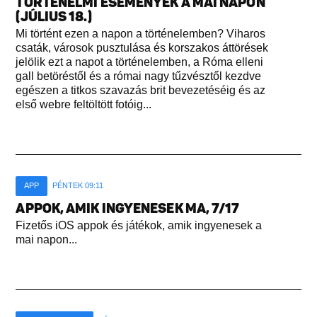
TÖRTÉNELMI ESEMÉNYEK A MAI NAPON
(JÚLIUS 18.)
Mi történt ezen a napon a történelemben? Viharos
csaták, városok pusztulása és korszakos áttörések
jelölik ezt a napot a történelemben, a Róma elleni
gall betöréstől és a római nagy tűzvésztől kezdve
egészen a titkos szavazás brit bevezetéséig és az
első webre feltöltött fotóig...
APP
PÉNTEK 09:11
APPOK, AMIK INGYENESEK MA, 7/17
Fizetős iOS appok és játékok, amik ingyenesek a
mai napon...