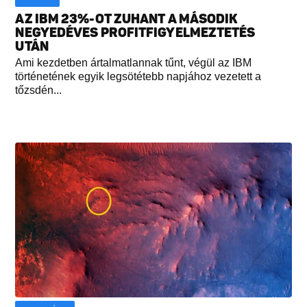
AZ IBM 23%-OT ZUHANT A MÁSODIK
NEGYEDÉVES PROFITFIGYELMEZTETÉS
UTÁN
Ami kezdetben ártalmatlannak tűnt, végül az IBM
történetének egyik legsötétebb napjához vezetett a
tőzsdén...