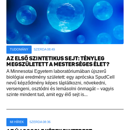
TUDOMÁNY
SZERDA 08:49
AZ ELSŐ SZINTETIKUS SEJT: TÉNYLEG
MEGSZÜLETETT A MESTERSÉGES ÉLET?
A Minnesotai Egyetem laboratóriumában újszerű
biológiai eredmény született: egy aprócska SpudCell
nevű képződmény képes táplálkozni, növekedni,
versengeni, osztódni és lemásolni önmagát – vagyis
szinte mindent tud, amit egy élő sejt is...
MI HÍREK
SZERDA 08:36