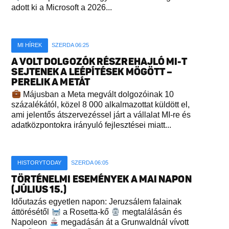
adott ki a Microsoft a 2026...
MI HÍREK
SZERDA 06:25
A VOLT DOLGOZÓK RÉSZREHAJLÓ MI-T
SEJTENEK A LEÉPÍTÉSEK MÖGÖTT –
PERELIK A METÁT
Májusban a Meta megvált dolgozóinak 10
százalékától, közel 8 000 alkalmazottat küldött el,
ami jelentős átszervezéssel járt a vállalat MI-re és
adatközpontokra irányuló fejlesztései miatt...
HISTORYTODAY
SZERDA 06:05
TÖRTÉNELMI ESEMÉNYEK A MAI NAPON
(JÚLIUS 15.)
Időutazás egyetlen napon: Jeruzsálem falainak
áttörésétől
a Rosetta-kő
megtalálásán és
Napoleon
megadásán át a Grunwaldnál vívott