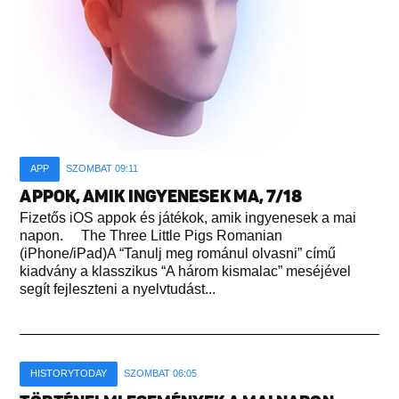
APP
SZOMBAT 09:11
APPOK, AMIK INGYENESEK MA, 7/18
Fizetős iOS appok és játékok, amik ingyenesek a mai
napon. The Three Little Pigs Romanian
(iPhone/iPad)A “Tanulj meg románul olvasni” című
kiadvány a klasszikus “A három kismalac” meséjével
segít fejleszteni a nyelvtudást...
HISTORYTODAY
SZOMBAT 06:05