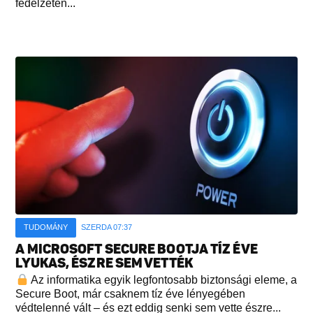
fedélzetén...
TUDOMÁNY
SZERDA 07:37
A MICROSOFT SECURE BOOTJA TÍZ ÉVE
LYUKAS, ÉSZRE SEM VETTÉK
Az informatika egyik legfontosabb biztonsági eleme, a
Secure Boot, már csaknem tíz éve lényegében
védtelenné vált – és ezt eddig senki sem vette észre...