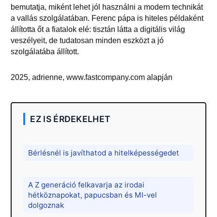
bemutatja, miként lehet jól használni a modern technikát
a vallás szolgálatában. Ferenc pápa is hiteles példaként
állította őt a fiatalok elé: tisztán látta a digitális világ
veszélyeit, de tudatosan minden eszközt a jó
szolgálatába állított.
2025, adrienne, www.fastcompany.com alapján
EZ IS ÉRDEKELHET
Bérlésnél is javíthatod a hitelképességedet
A Z generáció felkavarja az irodai
hétköznapokat, papucsban és MI-vel
dolgoznak