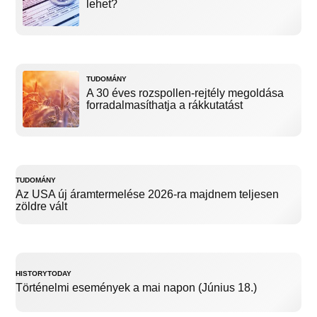
lehet?
TUDOMÁNY
A 30 éves rozspollen-rejtély megoldása
forradalmasíthatja a rákkutatást
TUDOMÁNY
Az USA új áramtermelése 2026-ra majdnem teljesen
zöldre vált
HISTORYTODAY
Történelmi események a mai napon (Június 18.)