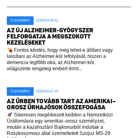
TUDOMÁNY
SZERDA 08:01
AZ ÚJ ALZHEIMER-GYÓGYSZER
FELFORGATJA A MEGSZOKOTT
KEZELÉSEKET
Fontos kérdés, hogy meg lehet-e állítani vagy
lassítani az Alzheimer-kór lefolyását, hiszen a
demencia legfőbb oka, az Alzheimer-kór,
világszerte rengeteg embert érint...
TUDOMÁNY
SZERDA 07:49
AZ ŰRBEN TOVÁBB TART AZ AMERIKAI–
OROSZ ŰRHAJÓSOK ÖSSZEFOGÁSA
Sikeresen megérkezett kedden a Nemzetközi
Űrállomásra egy amerikai–orosz személyzet,
miután a kazahsztáni Bajkonurból indultak a
Roszkoszmosz által üzemeltetett Szojuz MS-29