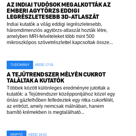
AZ INDIAI TUDÓSOK MEGALKOTTÁK AZ
EMBERI AGYTÖRZS EDDIGI
LEGRÉSZLETESEBB 3D-ATLASZÁT
Indiai kutatók a világ eddigi legrészletesebb,
háromdimenziós agytörzs-atlaszát hozták létre,
amelyben MRI-felvételeket több mint 500
mikroszkópos szövetrészlettel kapcsoltak össze...
TUDOMÁNY
KEDD 17:01
A TEJÚTRENDSZER MÉLYÉN CUKROT
TALÁLTAK A KUTATÓK
Többek között különleges eredményre jutottak a
kutatók: a Tejútrendszer középpontjához közel egy
óriási gázfelhőben felfedeztek egy ritka cukorfélét,
az eritrózt, amely nemcsak málnában, hanem
barnító krémekben is megtalálható...
KRIPTÓ
KEDD 16:01