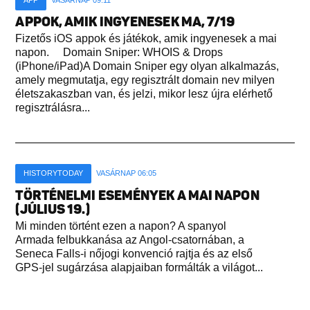
APP
VASÁRNAP 09:11
APPOK, AMIK INGYENESEK MA, 7/19
Fizetős iOS appok és játékok, amik ingyenesek a mai
napon. Domain Sniper: WHOIS & Drops
(iPhone/iPad)A Domain Sniper egy olyan alkalmazás,
amely megmutatja, egy regisztrált domain nev milyen
életszakaszban van, és jelzi, mikor lesz újra elérhető
regisztrálásra...
HISTORYTODAY
VASÁRNAP 06:05
TÖRTÉNELMI ESEMÉNYEK A MAI NAPON
(JÚLIUS 19.)
Mi minden történt ezen a napon? A spanyol
Armada felbukkanása az Angol-csatornában, a
Seneca Falls-i nőjogi konvenció rajtja és az első
GPS-jel sugárzása alapjaiban formálták a világot...