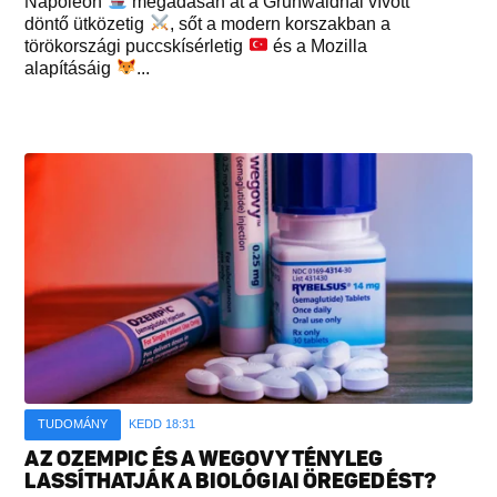
Napoleon
megadásán át a Grunwaldnál vívott
döntő ütközetig
, sőt a modern korszakban a
törökországi puccskísérletig
és a Mozilla
alapításáig
...
TUDOMÁNY
KEDD 18:31
AZ OZEMPIC ÉS A WEGOVY TÉNYLEG
LASSÍTHATJÁK A BIOLÓGIAI ÖREGEDÉST?