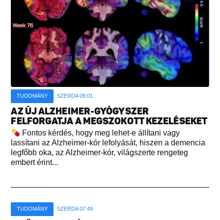
TUDOMÁNY
SZERDA 08:01
AZ ÚJ ALZHEIMER-GYÓGYSZER
FELFORGATJA A MEGSZOKOTT KEZELÉSEKET
Fontos kérdés, hogy meg lehet-e állítani vagy
lassítani az Alzheimer-kór lefolyását, hiszen a demencia
legfőbb oka, az Alzheimer-kór, világszerte rengeteg
embert érint...
TUDOMÁNY
SZERDA 07:49