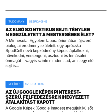
TUDOMÁNY
SZERDA 08:49
AZ ELSŐ SZINTETIKUS SEJT: TÉNYLEG
MEGSZÜLETETT A MESTERSÉGES ÉLET?
A Minnesotai Egyetem laboratóriumában újszerű
biológiai eredmény született: egy aprócska
SpudCell nevű képződmény képes táplálkozni,
növekedni, versengeni, osztódni és lemásolni
önmagát – vagyis szinte mindent tud, amit egy élő
sejt is...
MI HÍREK
SZERDA 08:36
AZ ÚJ GOOGLE KÉPEK PINTEREST-
SZERŰ, FELFEDEZÉSRE KIHEGYEZETT
ÁTALAKÍTÁST KAPOTT
A Google Képek (Google Images) megújult külsőt