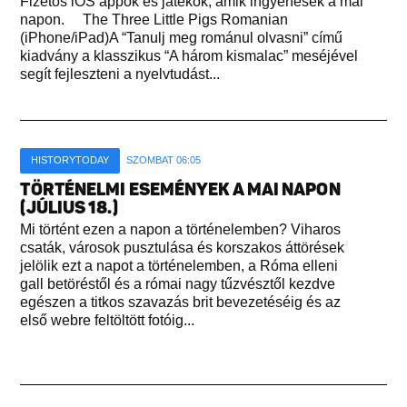
Fizetős iOS appok és játékok, amik ingyenesek a mai
napon. The Three Little Pigs Romanian
(iPhone/iPad)A “Tanulj meg románul olvasni” című
kiadvány a klasszikus “A három kismalac” meséjével
segít fejleszteni a nyelvtudást...
HISTORYTODAY
SZOMBAT 06:05
TÖRTÉNELMI ESEMÉNYEK A MAI NAPON
(JÚLIUS 18.)
Mi történt ezen a napon a történelemben? Viharos
csaták, városok pusztulása és korszakos áttörések
jelölik ezt a napot a történelemben, a Róma elleni
gall betöréstől és a római nagy tűzvésztől kezdve
egészen a titkos szavazás brit bevezetéséig és az
első webre feltöltött fotóig...