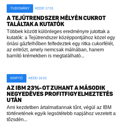
TUDOMÁNY
KEDD 17:01
A TEJÚTRENDSZER MÉLYÉN CUKROT
TALÁLTAK A KUTATÓK
Többek között különleges eredményre jutottak a
kutatók: a Tejútrendszer középpontjához közel egy
óriási gázfelhőben felfedeztek egy ritka cukorfélét,
az eritrózt, amely nemcsak málnában, hanem
barnító krémekben is megtalálható...
KRIPTÓ
KEDD 16:01
AZ IBM 23%-OT ZUHANT A MÁSODIK
NEGYEDÉVES PROFITFIGYELMEZTETÉS
UTÁN
Ami kezdetben ártalmatlannak tűnt, végül az IBM
történetének egyik legsötétebb napjához vezetett a
tőzsdén...