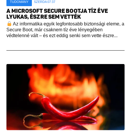
TUDOMÁNY
SZERDA 07:37
A MICROSOFT SECURE BOOTJA TÍZ ÉVE
LYUKAS, ÉSZRE SEM VETTÉK
Az informatika egyik legfontosabb biztonsági eleme, a
Secure Boot, már csaknem tíz éve lényegében
védtelenné vált – és ezt eddig senki sem vette észre...