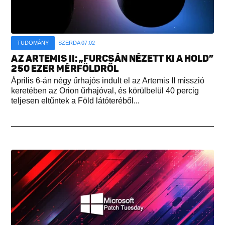
TUDOMÁNY
SZERDA 07:02
AZ ARTEMIS II: „FURCSÁN NÉZETT KI A HOLD”
250 EZER MÉRFÖLDRŐL
Április 6-án négy űrhajós indult el az Artemis II misszió
keretében az Orion űrhajóval, és körülbelül 40 percig
teljesen eltűntek a Föld látóteréből...