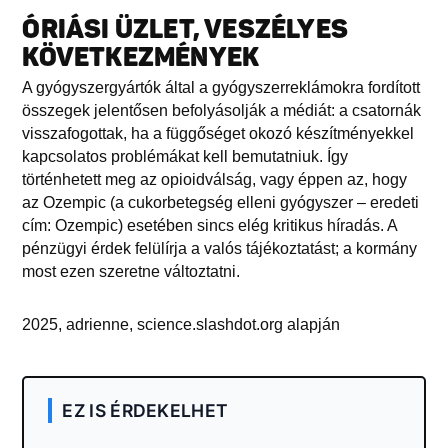
ÓRIÁSI ÜZLET, VESZÉLYES
KÖVETKEZMÉNYEK
A gyógyszergyártók által a gyógyszerreklámokra fordított
összegek jelentősen befolyásolják a médiát: a csatornák
visszafogottak, ha a függőséget okozó készítményekkel
kapcsolatos problémákat kell bemutatniuk. Így
történhetett meg az opioidválság, vagy éppen az, hogy
az Ozempic (a cukorbetegség elleni gyógyszer – eredeti
cím: Ozempic) esetében sincs elég kritikus híradás. A
pénzügyi érdek felülírja a valós tájékoztatást; a kormány
most ezen szeretne változtatni.
2025, adrienne, science.slashdot.org alapján
EZ IS ÉRDEKELHET