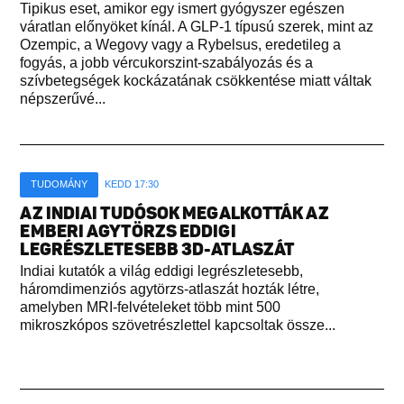
Tipikus eset, amikor egy ismert gyógyszer egészen
váratlan előnyöket kínál. A GLP-1 típusú szerek, mint az
Ozempic, a Wegovy vagy a Rybelsus, eredetileg a
fogyás, a jobb vércukorszint-szabályozás és a
szívbetegségek kockázatának csökkentése miatt váltak
népszerűvé...
TUDOMÁNY
KEDD 17:30
AZ INDIAI TUDÓSOK MEGALKOTTÁK AZ
EMBERI AGYTÖRZS EDDIGI
LEGRÉSZLETESEBB 3D-ATLASZÁT
Indiai kutatók a világ eddigi legrészletesebb,
háromdimenziós agytörzs-atlaszát hozták létre,
amelyben MRI-felvételeket több mint 500
mikroszkópos szövetrészlettel kapcsoltak össze...