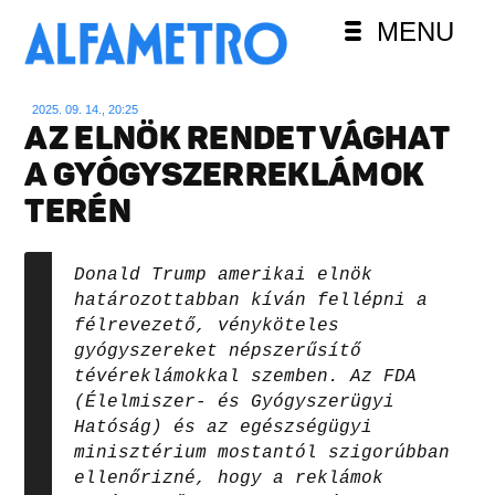
MENU
2025. 09. 14., 20:25
AZ ELNÖK RENDET VÁGHAT
A GYÓGYSZERREKLÁMOK
TERÉN
Donald Trump amerikai elnök
határozottabban kíván fellépni a
félrevezető, vényköteles
gyógyszereket népszerűsítő
tévéreklámokkal szemben. Az FDA
(Élelmiszer- és Gyógyszerügyi
Hatóság) és az egészségügyi
minisztérium mostantól szigorúbban
ellenőrizné, hogy a reklámok