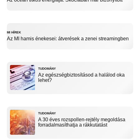
MI HÍREK
Az MI hamis énekesei: átverések a zenei streamingben
TUDOMÁNY
Az egészségbiztosításod a halálod oka
lehet?
TUDOMÁNY
A 30 éves rozspollen-rejtély megoldása
forradalmasíthatja a rákkutatást