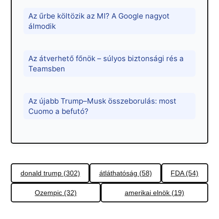
Az űrbe költözik az MI? A Google nagyot
álmodik
Az átverhető főnök – súlyos biztonsági rés a
Teamsben
Az újabb Trump–Musk összeborulás: most
Cuomo a befutó?
donald trump (302)
átláthatóság (58)
FDA (54)
Ozempic (32)
amerikai elnök (19)