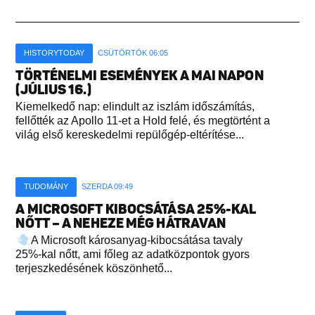
HISTORYTODAY
CSÜTÖRTÖK 06:05
TÖRTÉNELMI ESEMÉNYEK A MAI NAPON
(JÚLIUS 16.)
Kiemelkedő nap: elindult az iszlám időszámítás,
fellőtték az Apollo 11-et a Hold felé, és megtörtént a
világ első kereskedelmi repülőgép-eltérítése...
TUDOMÁNY
SZERDA 09:49
A MICROSOFT KIBOCSÁTÁSA 25%-KAL
NŐTT – A NEHEZE MÉG HÁTRAVAN
A Microsoft károsanyag-kibocsátása tavaly
25%-kal nőtt, ami főleg az adatközpontok gyors
terjeszkedésének köszönhető...