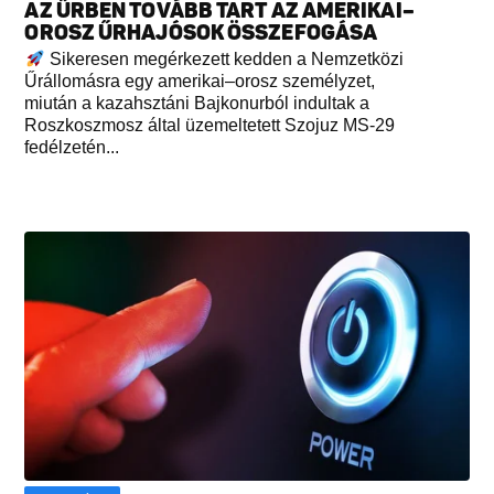
AZ ŰRBEN TOVÁBB TART AZ AMERIKAI–
OROSZ ŰRHAJÓSOK ÖSSZEFOGÁSA
Sikeresen megérkezett kedden a Nemzetközi
Űrállomásra egy amerikai–orosz személyzet,
miután a kazahsztáni Bajkonurból indultak a
Roszkoszmosz által üzemeltetett Szojuz MS-29
fedélzetén...