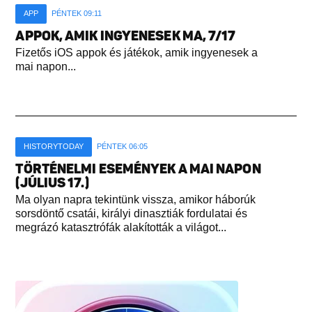
APP
PÉNTEK 09:11
APPOK, AMIK INGYENESEK MA, 7/17
Fizetős iOS appok és játékok, amik ingyenesek a
mai napon...
HISTORYTODAY
PÉNTEK 06:05
TÖRTÉNELMI ESEMÉNYEK A MAI NAPON
(JÚLIUS 17.)
Ma olyan napra tekintünk vissza, amikor háborúk
sorsdöntő csatái, királyi dinasztiák fordulatai és
megrázó katasztrófák alakították a világot...