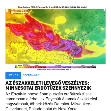
SZÍNES
SZERDA 09:01
AZ ÉSZAKKELETI LEVEGŐ VESZÉLYES:
MINNESOTAI ERDŐTÜZEK SZENNYEZIK
Az Észak-Minnesotában pusztító erdőtüzek füstje
hamarosan elérheti az Egyesült Államok északkeleti
nagyvárosait, többek között Detroitot, Milwaukee-t,
Clevelandet, Philadelphiát és New Yorkot...