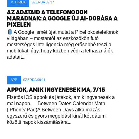
MI HÍREK
SZERDA 09:37
AZ ADATAID A TELEFONODON
MARADNAK: A GOOGLE ÚJ AI-DOBÁSA A
PIXELEN
A Google ismét újat mutat a Pixel okostelefonok
világában – mostantól az eszközökön futó
mesterséges intelligencia még erősebbé teszi a
mobilokat, úgy, hogy közben védi a felhasználók
adatait...
APP
SZERDA 09:11
APPOK, AMIK INGYENESEK MA, 7/15
Fizetős iOS appok és játékok, amik ingyenesek a
mai napon. Between Dates Calendar Math
(iPhone/iPad)A Between Days alkalmazás
egyszerű és gyors megoldást kínál két dátum
közötti napok kiszámítására...