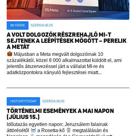
MI HÍREK
SZERDA 06:25
A VOLT DOLGOZÓK RÉSZREHAJLÓ MI-T
SEJTENEK A LEÉPÍTÉSEK MÖGÖTT – PERELIK
A METÁT
Májusban a Meta megvált dolgozóinak 10
százalékától, közel 8 000 alkalmazottat küldött el, ami
jelentős átszervezéssel járt a vállalat MI-re és
adatközpontokra irányuló fejlesztései miatt...
HISTORYTODAY
SZERDA 06:05
TÖRTÉNELMI ESEMÉNYEK A MAI NAPON
(JÚLIUS 15.)
Időutazás egyetlen napon: Jeruzsálem falainak
áttörésétől
a Rosetta-kő
megtalálásán és