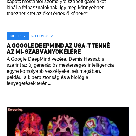
kapott: mostantól személyre szabott galériákat
kínál a felhasználóknak, így még könnyebben
fedezhetik fel az őket érdeklő képeket...
MI HÍREK
SZERDA 08:12
A GOOGLE DEEPMIND AZ USA-T TENNÉ
AZ MI-SZABVÁNYOK ÉLÉRE
A Google DeepMind vezére, Demis Hassabis
szerint az új generációs mesterséges intelligencia
egyre komolyabb veszélyeket rejt magában,
például a kiberbiztonság és a biológiai
fenyegetések terén...