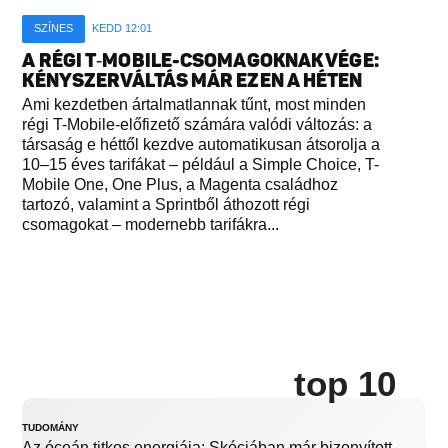
SZÍNES
KEDD 12:01
A RÉGI T‑MOBILE-CSOMAGOKNAK VÉGE:
KÉNYSZERVÁLTÁS MÁR EZEN A HÉTEN
Ami kezdetben ártalmatlannak tűnt, most minden
régi T-Mobile-előfizető számára valódi változás: a
társaság e héttől kezdve automatikusan átsorolja a
10–15 éves tarifákat – például a Simple Choice, T-
Mobile One, One Plus, a Magenta családhoz
tartozó, valamint a Sprintből áthozott régi
csomagokat – modernebb tarifákra...
top 10
TUDOMÁNY
Az óceán titkos energiája: Skóciában már bizonyított