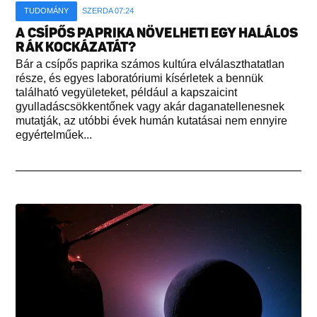
TUDOMÁNY
SZERDA 07:24
A CSÍPŐS PAPRIKA NÖVELHETI EGY HALÁLOS
RÁK KOCKÁZATÁT?
Bár a csípős paprika számos kultúra elválaszthatatlan
része, és egyes laboratóriumi kísérletek a bennük
található vegyületeket, például a kapszaicint
gyulladáscsökkentőnek vagy akár daganatellenesnek
mutatják, az utóbbi évek humán kutatásai nem ennyire
egyértelműek...